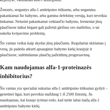
Žmonės, sergantys alfa-1 antitripsino trūkumu, arba negamina
pakankamai šio baltymo, arba gamina defektinę versiją, kuri neveikia
tinkamai. Neturint pakankamai veikiančio baltymo, fermentai jūsų
plaučiuose laikui bėgant gali pažeisti gležnus oro maišelius, o tai
sukelia kvėpavimo problemų.
Šis vaistas veikia kaip skydas jūsų plaučiams. Reguliariai skiriamas į
veną, jis padeda atkurti apsauginio baltymo kiekį kraujyje ir
plaučiuose, sulėtindamas plaučių pažeidimų progresavimą.
Kam naudojamas alfa-1-proteinazės
inhibitorius?
Šis vaistas yra specialiai sukurtas alfa-1 antitripsino trūkumui gydyti –
genetinei ligai, kuri paveikia maždaug 1 iš 2500 žmonių. Jis
naudojamas, kai kraujo tyrimai rodo, kad turite labai mažą alfa-1
antitripsino baltymo kiekį.