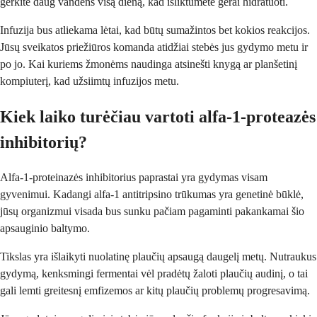
gerkite daug vandens visą dieną, kad išliktumėte gerai hidratuoti.
Infuzija bus atliekama lėtai, kad būtų sumažintos bet kokios reakcijos.
Jūsų sveikatos priežiūros komanda atidžiai stebės jus gydymo metu ir
po jo. Kai kuriems žmonėms naudinga atsinešti knygą ar planšetinį
kompiuterį, kad užsiimtų infuzijos metu.
Kiek laiko turėčiau vartoti alfa-1-proteazės
inhibitorių?
Alfa-1-proteinazės inhibitorius paprastai yra gydymas visam
gyvenimui. Kadangi alfa-1 antitripsino trūkumas yra genetinė būklė,
jūsų organizmui visada bus sunku pačiam pagaminti pakankamai šio
apsauginio baltymo.
Tikslas yra išlaikyti nuolatinę plaučių apsaugą daugelį metų. Nutraukus
gydymą, kenksmingi fermentai vėl pradėtų žaloti plaučių audinį, o tai
gali lemti greitesnį emfizemos ar kitų plaučių problemų progresavimą.