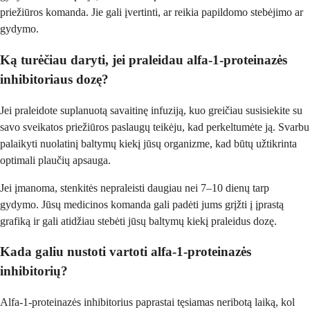
priežiūros komanda. Jie gali įvertinti, ar reikia papildomo stebėjimo ar
gydymo.
Ką turėčiau daryti, jei praleidau alfa-1-proteinazės
inhibitoriaus dozę?
Jei praleidote suplanuotą savaitinę infuziją, kuo greičiau susisiekite su
savo sveikatos priežiūros paslaugų teikėju, kad perkeltumėte ją. Svarbu
palaikyti nuolatinį baltymų kiekį jūsų organizme, kad būtų užtikrinta
optimali plaučių apsauga.
Jei įmanoma, stenkitės nepraleisti daugiau nei 7–10 dienų tarp
gydymo. Jūsų medicinos komanda gali padėti jums grįžti į įprastą
grafiką ir gali atidžiau stebėti jūsų baltymų kiekį praleidus dozę.
Kada galiu nustoti vartoti alfa-1-proteinazės
inhibitorių?
Alfa-1-proteinazės inhibitorius paprastai tęsiamas neribotą laiką, kol