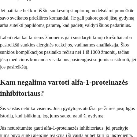
Jei patiriate bet kurį iš šių sunkesnių simptomų, nedelsdami praneškite
savo sveikatos priežiūros komandai. Jie gali pakoreguoti jūsų gydymą
arba suteikti papildomą paramą, kad padėtų valdyti šiuos padarinius.
Labai retai kai kuriems žmonėms gali susidaryti kraujo krešuliai arba
pasireikšti sunkios alerginės reakcijos, vadinamos anafilaksija. Šios
sunkios komplikacijos pasitaiko rečiau nei 1 iš 1000 žmonių, tačiau
jūsų medicinos komanda visada bus pasirengusi su jomis susidoroti, jei
jos pasireikštų.
Kam negalima vartoti alfa-1-proteinazės
inhibitoriaus?
Šis vaistas netinka visiems. Jūsų gydytojas atidžiai peržiūrės jūsų ligos
istoriją, kad įsitikintų, jog jums saugu gauti šį gydymą.
Jūs neturėtumėte gauti alfa-1-proteinazės inhibitoriaus, jei praeityje
jums buvo sunki alerginė reakcija į šį vaistą ar bet kurį jo ingredientą.