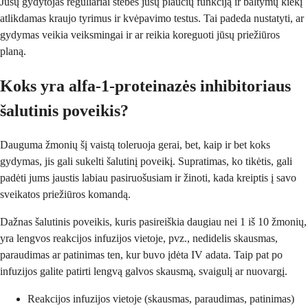
Jūsų gydytojas reguliariai stebės jūsų plaučių funkciją ir baltymų kiekį
atlikdamas kraujo tyrimus ir kvėpavimo testus. Tai padeda nustatyti, ar
gydymas veikia veiksmingai ir ar reikia koreguoti jūsų priežiūros
planą.
Koks yra alfa-1-proteinazės inhibitoriaus
šalutinis poveikis?
Dauguma žmonių šį vaistą toleruoja gerai, bet, kaip ir bet koks
gydymas, jis gali sukelti šalutinį poveikį. Supratimas, ko tikėtis, gali
padėti jums jaustis labiau pasiruošusiam ir žinoti, kada kreiptis į savo
sveikatos priežiūros komandą.
Dažnas šalutinis poveikis, kuris pasireiškia daugiau nei 1 iš 10 žmonių,
yra lengvos reakcijos infuzijos vietoje, pvz., nedidelis skausmas,
paraudimas ar patinimas ten, kur buvo įdėta IV adata. Taip pat po
infuzijos galite patirti lengvą galvos skausmą, svaigulį ar nuovargį.
Reakcijos infuzijos vietoje (skausmas, paraudimas, patinimas)