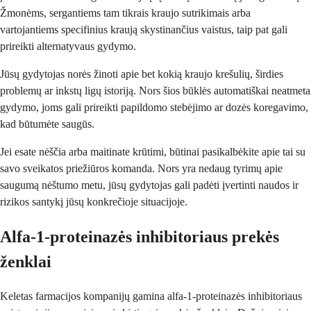
Žmonėms, sergantiems tam tikrais kraujo sutrikimais arba
vartojantiems specifinius kraują skystinančius vaistus, taip pat gali
prireikti alternatyvaus gydymo.
Jūsų gydytojas norės žinoti apie bet kokią kraujo krešulių, širdies
problemų ar inkstų ligų istoriją. Nors šios būklės automatiškai neatmeta
gydymo, joms gali prireikti papildomo stebėjimo ar dozės koregavimo,
kad būtumėte saugūs.
Jei esate nėščia arba maitinate krūtimi, būtinai pasikalbėkite apie tai su
savo sveikatos priežiūros komanda. Nors yra nedaug tyrimų apie
saugumą nėštumo metu, jūsų gydytojas gali padėti įvertinti naudos ir
rizikos santykį jūsų konkrečioje situacijoje.
Alfa-1-proteinazės inhibitoriaus prekės
ženklai
Keletas farmacijos kompanijų gamina alfa-1-proteinazės inhibitoriaus