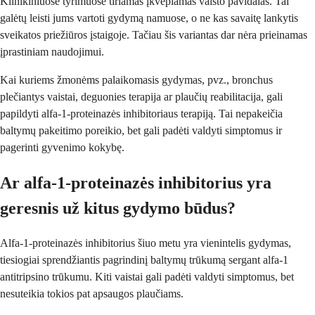
Klinikiniuose tyrimuose tiriamas įkvepiamas vaisto pavidalas. Tai
galėtų leisti jums vartoti gydymą namuose, o ne kas savaitę lankytis
sveikatos priežiūros įstaigoje. Tačiau šis variantas dar nėra prieinamas
įprastiniam naudojimui.
Kai kuriems žmonėms palaikomasis gydymas, pvz., bronchus
plečiantys vaistai, deguonies terapija ar plaučių reabilitacija, gali
papildyti alfa-1-proteinazės inhibitoriaus terapiją. Tai nepakeičia
baltymų pakeitimo poreikio, bet gali padėti valdyti simptomus ir
pagerinti gyvenimo kokybę.
Ar alfa-1-proteinazės inhibitorius yra
geresnis už kitus gydymo būdus?
Alfa-1-proteinazės inhibitorius šiuo metu yra vienintelis gydymas,
tiesiogiai sprendžiantis pagrindinį baltymų trūkumą sergant alfa-1
antitripsino trūkumu. Kiti vaistai gali padėti valdyti simptomus, bet
nesuteikia tokios pat apsaugos plaučiams.