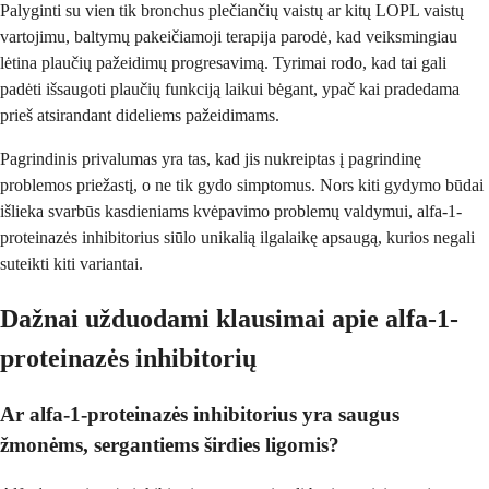
Palyginti su vien tik bronchus plečiančių vaistų ar kitų LOPL vaistų
vartojimu, baltymų pakeičiamoji terapija parodė, kad veiksmingiau
lėtina plaučių pažeidimų progresavimą. Tyrimai rodo, kad tai gali
padėti išsaugoti plaučių funkciją laikui bėgant, ypač kai pradedama
prieš atsirandant dideliems pažeidimams.
Pagrindinis privalumas yra tas, kad jis nukreiptas į pagrindinę
problemos priežastį, o ne tik gydo simptomus. Nors kiti gydymo būdai
išlieka svarbūs kasdieniams kvėpavimo problemų valdymui, alfa-1-
proteinazės inhibitorius siūlo unikalią ilgalaikę apsaugą, kurios negali
suteikti kiti variantai.
Dažnai užduodami klausimai apie alfa-1-
proteinazės inhibitorių
Ar alfa-1-proteinazės inhibitorius yra saugus
žmonėms, sergantiems širdies ligomis?