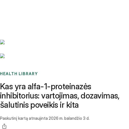
Benchmarks
Stories
FAQ
Sign up / Log in
HEALTH LIBRARY
Kas yra alfa-1-proteinazės
inhibitorius: vartojimas, dozavimas,
šalutinis poveikis ir kita
Paskutinį kartą atnaujinta
2026 m. balandžio 3 d.