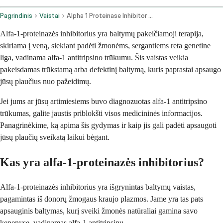
Pagrindinis
Vaistai
Alpha 1 Proteinase Inhibitor Human Intravenous Route
Alfa-1-proteinazės inhibitorius yra baltymų pakeičiamoji terapija,
skiriama į veną, siekiant padėti žmonėms, sergantiems reta genetine
liga, vadinama alfa-1 antitripsino trūkumu. Šis vaistas veikia
pakeisdamas trūkstamą arba defektinį baltymą, kuris paprastai apsaugo
jūsų plaučius nuo pažeidimų.
Jei jums ar jūsų artimiesiems buvo diagnozuotas alfa-1 antitripsino
trūkumas, galite jaustis priblokšti visos medicininės informacijos.
Panagrinėkime, ką apima šis gydymas ir kaip jis gali padėti apsaugoti
jūsų plaučių sveikatą laikui bėgant.
Kas yra alfa-1-proteinazės inhibitorius?
Alfa-1-proteinazės inhibitorius yra išgrynintas baltymų vaistas,
pagamintas iš donorų žmogaus kraujo plazmos. Jame yra tas pats
apsauginis baltymas, kurį sveiki žmonės natūraliai gamina savo
kepenyse, vadinamas alfa-1 antitripsinu.