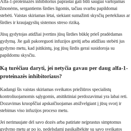
Alfa-1-proteinazės inhibitorius paprastai gali būti saugiai vartojamas
žmonėms, sergantiems širdies ligomis, tačiau svarbu papildomai
stebėti. Vaistas skiriamas lėtai, siekiant sumažinti skysčių pertekliaus ar
širdies ir kraujagyslių sistemos streso riziką.
Jūsų gydytojas atidžiai įvertins jūsų širdies būklę prieš pradėdamas
gydymą. Jie gali pakoreguoti infuzijos greitį arba atidžiau stebėti jus
gydymo metu, kad įsitikintų, jog jūsų širdis gerai susidoroja su
papildomu skysčiu.
Ką turėčiau daryti, jei netyčia gavau per daug alfa-1-
proteinazės inhibitoriaus?
Kadangi šis vaistas skiriamas sveikatos priežiūros specialistų
kontroliuojamomis sąlygomis, atsitiktiniai perdozavimai yra labai reti.
Dozavimas kruopščiai apskaičiuojamas atsižvelgiant į jūsų svorį ir
stebimas viso infuzijos proceso metu.
Jei nerimaujate dėl savo dozės arba patiriate neįprastus simptomus
gydymo metu ar po jo, nedelsdami pasikalbėkite su savo sveikatos