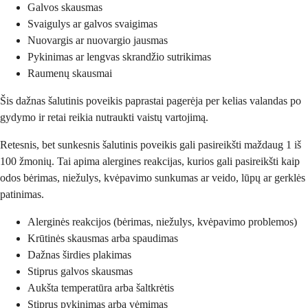
Galvos skausmas
Svaigulys ar galvos svaigimas
Nuovargis ar nuovargio jausmas
Pykinimas ar lengvas skrandžio sutrikimas
Raumenų skausmai
Šis dažnas šalutinis poveikis paprastai pagerėja per kelias valandas po
gydymo ir retai reikia nutraukti vaistų vartojimą.
Retesnis, bet sunkesnis šalutinis poveikis gali pasireikšti maždaug 1 iš
100 žmonių. Tai apima alergines reakcijas, kurios gali pasireikšti kaip
odos bėrimas, niežulys, kvėpavimo sunkumas ar veido, lūpų ar gerklės
patinimas.
Alerginės reakcijos (bėrimas, niežulys, kvėpavimo problemos)
Krūtinės skausmas arba spaudimas
Dažnas širdies plakimas
Stiprus galvos skausmas
Aukšta temperatūra arba šaltkrėtis
Stiprus pykinimas arba vėmimas