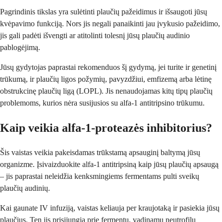
Pagrindinis tikslas yra sulėtinti plaučių pažeidimus ir išsaugoti jūsų
kvėpavimo funkciją. Nors jis negali panaikinti jau įvykusio pažeidimo,
jis gali padėti išvengti ar atitolinti tolesnį jūsų plaučių audinio
pablogėjimą.
Jūsų gydytojas paprastai rekomenduos šį gydymą, jei turite ir genetinį
trūkumą, ir plaučių ligos požymių, pavyzdžiui, emfizemą arba lėtinę
obstrukcinę plaučių ligą (LOPL). Jis nenaudojamas kitų tipų plaučių
problemoms, kurios nėra susijusios su alfa-1 antitripsino trūkumu.
Kaip veikia alfa-1-proteazės inhibitorius?
Šis vaistas veikia pakeisdamas trūkstamą apsauginį baltymą jūsų
organizme. Įsivaizduokite alfa-1 antitripsiną kaip jūsų plaučių apsaugą
– jis paprastai neleidžia kenksmingiems fermentams pulti sveikų
plaučių audinių.
Kai gaunate IV infuziją, vaistas keliauja per kraujotaką ir pasiekia jūsų
plaučius. Ten jis prisijungia prie fermentų, vadinamų neutrofilų