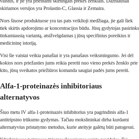
vaistus, ir jie yra prieinami skirtingais prekės ženklais. Dažniausiai
skiriamos versijos yra Prolastin-C, Glassia ir Zemaira.
Nors šiuose produktuose yra tas pats veiklioji medžiaga, jie gali šiek
tiek skirtis apdorojimo ar koncentracijos būdu. Jūsų gydytojas pasirinks
tinkamiausią variantą, atsižvelgdamas į jūsų specifinius poreikius ir
medicininę istoriją.
Visi šie vaistai veikia panašiai ir yra panašaus veiksmingumo. Jei dėl
kokios nors priežasties jums reikia pereiti nuo vieno prekės ženklo prie
kito, jūsų sveikatos priežiūros komanda saugiai padės jums pereiti.
Alfa-1-proteinazės inhibitoriaus
alternatyvos
Šiuo metu IV alfa-1-proteinazės inhibitorius yra pagrindinis alfa-1
antitripsino trūkumo gydymas. Tačiau mokslininkai dirba kurdami
alternatyvius pristatymo metodus, kurie ateityje galėtų būti patogesni.