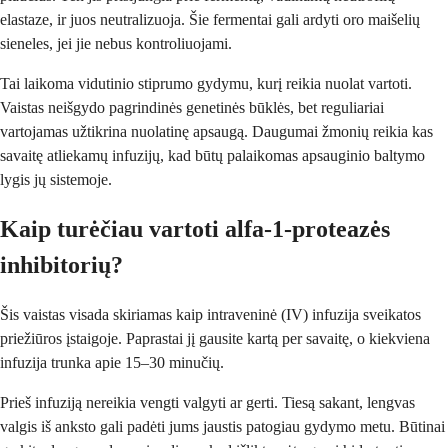
elastaze, ir juos neutralizuoja. Šie fermentai gali ardyti oro maišelių
sieneles, jei jie nebus kontroliuojami.
Tai laikoma vidutinio stiprumo gydymu, kurį reikia nuolat vartoti.
Vaistas neišgydo pagrindinės genetinės būklės, bet reguliariai
vartojamas užtikrina nuolatinę apsaugą. Daugumai žmonių reikia kas
savaitę atliekamų infuzijų, kad būtų palaikomas apsauginio baltymo
lygis jų sistemoje.
Kaip turėčiau vartoti alfa-1-proteazės
inhibitorių?
Šis vaistas visada skiriamas kaip intraveninė (IV) infuzija sveikatos
priežiūros įstaigoje. Paprastai jį gausite kartą per savaitę, o kiekviena
infuzija trunka apie 15–30 minučių.
Prieš infuziją nereikia vengti valgyti ar gerti. Tiesą sakant, lengvas
valgis iš anksto gali padėti jums jaustis patogiau gydymo metu. Būtinai