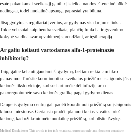
esate pakankamai sveikas jį gauti ir jis teikia naudos. Genetinė būklė
nedingsta, todėl nuolatinė apsauga paprastai yra būtina.
Jūsų gydytojas reguliariai įvertins, ar gydymas vis dar jums tinka.
Tokie veiksniai kaip bendra sveikata, plaučių funkcija ir gyvenimo
kokybė vaidina svarbų vaidmenį sprendžiant, ar tęsti terapiją.
Ar galiu keliauti vartodamas alfa-1-proteinazės
inhibitorių?
Taip, galite keliauti gaudami šį gydymą, bet tam reikia tam tikro
planavimo. Turėsite koordinuoti su sveikatos priežiūros įstaigomis jūsų
kelionės tikslo vietoje, kad susitartumėte dėl infuzijų arba
pakoreguotumėte savo kelionės grafiką pagal gydymo dienas.
Daugelis gydymo centrų gali padėti koordinuoti priežiūrą su įstaigomis
kituose miestuose. Geriausia pradėti planuoti kelias savaites prieš
kelionę, kad užtikrintumėte nuolatinę priežiūrą, kol būsite išvykę.
Medical Disclaimer:
This article is for informational purposes only and does not constitute