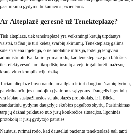
pasirinkimo gydymu tinkamiems pacientams.
Ar Alteplazė geresnė už Tenekteplazę?
Tiek alteplazė, tiek tenekteplazė yra veiksmingi kraują tirpdantys
vaistai, tačiau jie turi keletą svarbių skirtumų. Tenekteplazę galima
suleisti viena injekcija, o ne nuolatine infuzija, todėl ją lengviau
administruoti. Kai kurie tyrimai rodo, kad tenekteplazė gali būti šiek
tiek efektyvesnė tam tikrų rūšių insultų atveju ir gali turėti mažesnę
kraujavimo komplikacijų riziką.
Tačiau alteplazė buvo naudojama ilgiau ir turi daugiau išsamių tyrimų,
patvirtinančių jos naudojimą įvairioms sąlygoms. Daugelis ligoninių
yra labiau susipažinusios su alteplazės protokolais, ir ji išlieka
standartiniu gydymu daugelyje skubios pagalbos skyrių. Pasirinkimas
tarp jų dažnai priklauso nuo jūsų konkrečios situacijos, ligoninės
protokolų ir jūsų gydytojo patirties.
Naujausi tyrimai rodo, kad daugeliui pacientų tenekteplazė gali tapti