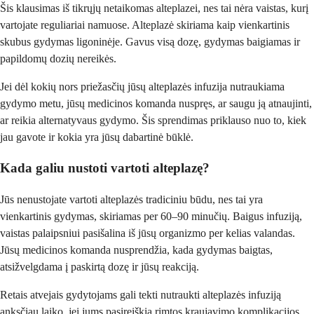
Šis klausimas iš tikrųjų netaikomas alteplazei, nes tai nėra vaistas, kurį
vartojate reguliariai namuose. Alteplazė skiriama kaip vienkartinis
skubus gydymas ligoninėje. Gavus visą dozę, gydymas baigiamas ir
papildomų dozių nereikės.
Jei dėl kokių nors priežasčių jūsų alteplazės infuzija nutraukiama
gydymo metu, jūsų medicinos komanda nuspręs, ar saugu ją atnaujinti,
ar reikia alternatyvaus gydymo. Šis sprendimas priklauso nuo to, kiek
jau gavote ir kokia yra jūsų dabartinė būklė.
Kada galiu nustoti vartoti alteplazę?
Jūs nenustojate vartoti alteplazės tradiciniu būdu, nes tai yra
vienkartinis gydymas, skiriamas per 60–90 minučių. Baigus infuziją,
vaistas palaipsniui pasišalina iš jūsų organizmo per kelias valandas.
Jūsų medicinos komanda nusprendžia, kada gydymas baigtas,
atsižvelgdama į paskirtą dozę ir jūsų reakciją.
Retais atvejais gydytojams gali tekti nutraukti alteplazės infuziją
anksčiau laiko, jei jums pasireiškia rimtos kraujavimo komplikacijos