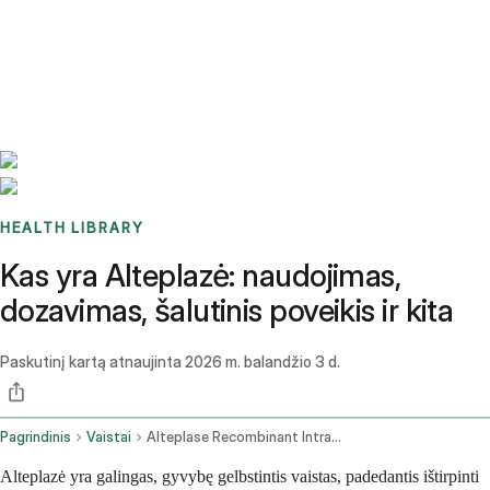
Benchmarks
Stories
FAQ
Sign up / Log in
HEALTH LIBRARY
Kas yra Alteplazė: naudojimas,
dozavimas, šalutinis poveikis ir kita
Paskutinį kartą atnaujinta
2026 m. balandžio 3 d.
Pagrindinis
Vaistai
Alteplase Recombinant Intravenous Route
Alteplazė yra galingas, gyvybę gelbstintis vaistas, padedantis ištirpinti