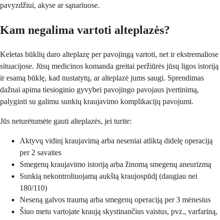
pavyzdžiui, akyse ar sąnariuose.
Kam negalima vartoti alteplazės?
Keletas būklių daro alteplazę per pavojingą vartoti, net ir ekstremaliose
situacijose. Jūsų medicinos komanda greitai peržiūrės jūsų ligos istoriją
ir esamą būklę, kad nustatytų, ar alteplazė jums saugi. Sprendimas
dažnai apima tiesioginio gyvybei pavojingo pavojaus įvertinimą,
palyginti su galimu sunkių kraujavimo komplikacijų pavojumi.
Jūs neturėtumėte gauti alteplazės, jei turite:
Aktyvų vidinį kraujavimą arba neseniai atliktą didelę operaciją
per 2 savaites
Smegenų kraujavimo istoriją arba žinomą smegenų aneurizmą
Sunkią nekontroliuojamą aukštą kraujospūdį (daugiau nei
180/110)
Neseną galvos traumą arba smegenų operaciją per 3 mėnesius
Šiuo metu vartojate kraują skystinančius vaistus, pvz., varfariną,