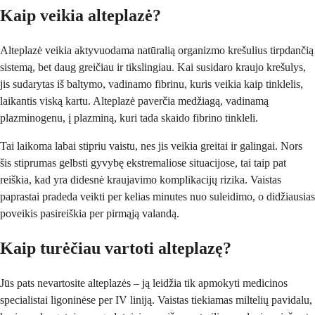
Kaip veikia alteplazė?
Alteplazė veikia aktyvuodama natūralią organizmo krešulius tirpdančią
sistemą, bet daug greičiau ir tikslingiau. Kai susidaro kraujo krešulys,
jis sudarytas iš baltymo, vadinamo fibrinu, kuris veikia kaip tinklelis,
laikantis viską kartu. Alteplazė paverčia medžiagą, vadinamą
plazminogenu, į plazminą, kuri tada skaido fibrino tinkleli.
Tai laikoma labai stipriu vaistu, nes jis veikia greitai ir galingai. Nors
šis stiprumas gelbsti gyvybę ekstremaliose situacijose, tai taip pat
reiškia, kad yra didesnė kraujavimo komplikacijų rizika. Vaistas
paprastai pradeda veikti per kelias minutes nuo suleidimo, o didžiausias
poveikis pasireiškia per pirmąją valandą.
Kaip turėčiau vartoti alteplazę?
Jūs pats nevartosite alteplazės – ją leidžia tik apmokyti medicinos
specialistai ligoninėse per IV liniją. Vaistas tiekiamas miltelių pavidalu,