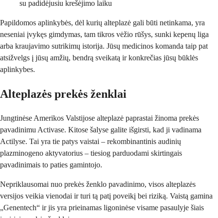
su padidėjusiu krešėjimo laiku
Papildomos aplinkybės, dėl kurių alteplazė gali būti netinkama, yra
neseniai įvykęs gimdymas, tam tikros vėžio rūšys, sunki kepenų liga
arba kraujavimo sutrikimų istorija. Jūsų medicinos komanda taip pat
atsižvelgs į jūsų amžių, bendrą sveikatą ir konkrečias jūsų būklės
aplinkybes.
Alteplazės prekės ženklai
Jungtinėse Amerikos Valstijose alteplazė paprastai žinoma prekės
pavadinimu Activase. Kitose šalyse galite išgirsti, kad ji vadinama
Actilyse. Tai yra tie patys vaistai – rekombinantinis audinių
plazminogeno aktyvatorius – tiesiog parduodami skirtingais
pavadinimais to paties gamintojo.
Nepriklausomai nuo prekės ženklo pavadinimo, visos alteplazės
versijos veikia vienodai ir turi tą patį poveikį bei riziką. Vaistą gamina
„Genentech“ ir jis yra prieinamas ligoninėse visame pasaulyje šiais