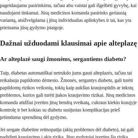
pageidaujamu pasirinkimu, tačiau abu vaistai gali išgelbėti gyvybę, kai
naudojami tinkamai. Jūsų medicinos komanda pasirinks geriausią
variantą, atsižvelgdama į jūsų individualias aplinkybes ir tai, kas yra
prieinama jūsų gydymo įstaigoje.
Dažnai užduodami klausimai apie alteplazę
Ar alteplazė saugi žmonėms, sergantiems diabetu?
Taip, diabetas automatiškai netrukdo jums gauti alteplazės, tačiau tai
reikalauja papildomo dėmesio. Žmonės, sergantys diabetu, gali turėti
papildomų rizikos veiksnių, tokių kaip aukštas kraujospūdis ar inkstų
problemos, kurios gali turėti įtakos kraujavimo rizikai. Jūsų medicinos
komanda atidžiai įvertins jūsų bendrą sveikatą, cukraus kiekio kraujyje
kontrolę ir bet kokias su diabetu susijusias komplikacijas prieš
priimdama sprendimą dėl gydymo.
Jei sergate diabetine retinopatija (akių problemos dėl diabeto), tai gali
padidinti kraujavimo į akis riziką. Jūsų gydytojai įvertins šią riziką,