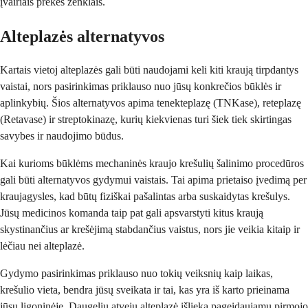
įvairiais prekės ženklais.
Alteplazės alternatyvos
Kartais vietoj alteplazės gali būti naudojami keli kiti kraują tirpdantys
vaistai, nors pasirinkimas priklauso nuo jūsų konkrečios būklės ir
aplinkybių. Šios alternatyvos apima tenekteplazę (TNKase), reteplazę
(Retavase) ir streptokinazę, kurių kiekvienas turi šiek tiek skirtingas
savybes ir naudojimo būdus.
Kai kurioms būklėms mechaninės kraujo krešulių šalinimo procedūros
gali būti alternatyvos gydymui vaistais. Tai apima prietaiso įvedimą per
kraujagysles, kad būtų fiziškai pašalintas arba suskaidytas krešulys.
Jūsų medicinos komanda taip pat gali apsvarstyti kitus kraują
skystinančius ar krešėjimą stabdančius vaistus, nors jie veikia kitaip ir
lėčiau nei alteplazė.
Gydymo pasirinkimas priklauso nuo tokių veiksnių kaip laikas,
krešulio vieta, bendra jūsų sveikata ir tai, kas yra iš karto prieinama
jūsų ligoninėje. Daugeliu atvejų alteplazė išlieka pageidaujamu pirmojo