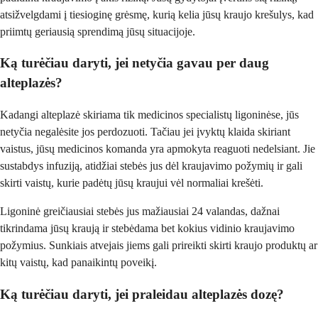
atsižvelgdami į tiesioginę grėsmę, kurią kelia jūsų kraujo krešulys, kad
priimtų geriausią sprendimą jūsų situacijoje.
Ką turėčiau daryti, jei netyčia gavau per daug
alteplazės?
Kadangi alteplazė skiriama tik medicinos specialistų ligoninėse, jūs
netyčia negalėsite jos perdozuoti. Tačiau jei įvyktų klaida skiriant
vaistus, jūsų medicinos komanda yra apmokyta reaguoti nedelsiant. Jie
sustabdys infuziją, atidžiai stebės jus dėl kraujavimo požymių ir gali
skirti vaistų, kurie padėtų jūsų kraujui vėl normaliai krešėti.
Ligoninė greičiausiai stebės jus mažiausiai 24 valandas, dažnai
tikrindama jūsų kraują ir stebėdama bet kokius vidinio kraujavimo
požymius. Sunkiais atvejais jiems gali prireikti skirti kraujo produktų ar
kitų vaistų, kad panaikintų poveikį.
Ką turėčiau daryti, jei praleidau alteplazės dozę?