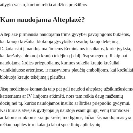
atlygio vaistu, kuriam reikia atidžios priežiūros.
Kam naudojama Alteplazė?
Alteplazė pirmiausia naudojama trims gyvybei pavojingoms būklėms,
kai kraujo krešuliai blokuoja gyvybiškai svarbų kraujo tekėjimą.
Dažniausiai ji naudojama ūmiems išeminiams insultams, kurie įvyksta,
kai krešulys blokuoja kraujo tekėjimą į dalį jūsų smegenų. Ji taip pat
naudojama širdies priepuoliams, kuriuos sukelia kraujo krešuliai
vainikiniuose arterijose, ir masyvioms plaučių embolijoms, kai krešuliai
blokuoja kraujo tekėjimą į plaučius.
Jūsų medicinos komanda taip pat gali naudoti alteplazę užsikimšusiems
kateteriams ar IV linijoms atkimšti, nors tam reikia daug mažesnių
dozių nei tų, kurios naudojamos insulto ar širdies priepuolio gydymui.
Kai kuriais atvejais gydytojai ją naudoja esant giliųjų venų trombozei
ar kitoms sunkioms kraujo krešėjimo ligoms, tačiau šis naudojimas yra
rečiau paplitęs ir reikalauja labai specifinių aplinkybių.