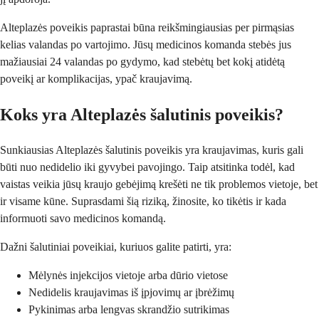
Alteplazės poveikis paprastai būna reikšmingiausias per pirmąsias
kelias valandas po vartojimo. Jūsų medicinos komanda stebės jus
mažiausiai 24 valandas po gydymo, kad stebėtų bet kokį atidėtą
poveikį ar komplikacijas, ypač kraujavimą.
Koks yra Alteplazės šalutinis poveikis?
Sunkiausias Alteplazės šalutinis poveikis yra kraujavimas, kuris gali
būti nuo nedidelio iki gyvybei pavojingo. Taip atsitinka todėl, kad
vaistas veikia jūsų kraujo gebėjimą krešėti ne tik problemos vietoje, bet
ir visame kūne. Suprasdami šią riziką, žinosite, ko tikėtis ir kada
informuoti savo medicinos komandą.
Dažni šalutiniai poveikiai, kuriuos galite patirti, yra:
Mėlynės injekcijos vietoje arba dūrio vietose
Nedidelis kraujavimas iš įpjovimų ar įbrėžimų
Pykinimas arba lengvas skrandžio sutrikimas