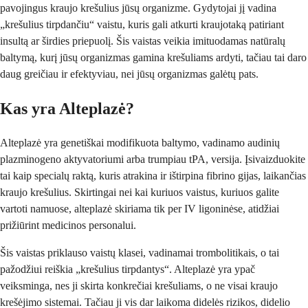
pavojingus kraujo krešulius jūsų organizme. Gydytojai jį vadina
„krešulius tirpdančiu“ vaistu, kuris gali atkurti kraujotaką patiriant
insultą ar širdies priepuolį. Šis vaistas veikia imituodamas natūralų
baltymą, kurį jūsų organizmas gamina krešuliams ardyti, tačiau tai daro
daug greičiau ir efektyviau, nei jūsų organizmas galėtų pats.
Kas yra Alteplazė?
Alteplazė yra genetiškai modifikuota baltymo, vadinamo audinių
plazminogeno aktyvatoriumi arba trumpiau tPA, versija. Įsivaizduokite
tai kaip specialų raktą, kuris atrakina ir ištirpina fibrino gijas, laikančias
kraujo krešulius. Skirtingai nei kai kuriuos vaistus, kuriuos galite
vartoti namuose, alteplazė skiriama tik per IV ligoninėse, atidžiai
prižiūrint medicinos personalui.
Šis vaistas priklauso vaistų klasei, vadinamai trombolitikais, o tai
pažodžiui reiškia „krešulius tirpdantys“. Alteplazė yra ypač
veiksminga, nes ji skirta konkrečiai krešuliams, o ne visai kraujo
krešėjimo sistemai. Tačiau ji vis dar laikoma didelės rizikos, didelio