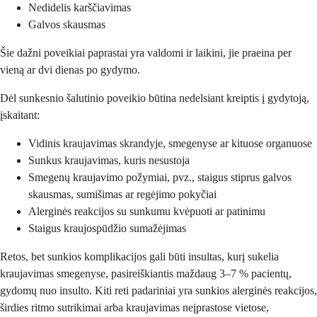
Nedidelis karščiavimas
Galvos skausmas
Šie dažni poveikiai paprastai yra valdomi ir laikini, jie praeina per
vieną ar dvi dienas po gydymo.
Dėl sunkesnio šalutinio poveikio būtina nedelsiant kreiptis į gydytoją,
įskaitant:
Vidinis kraujavimas skrandyje, smegenyse ar kituose organuose
Sunkus kraujavimas, kuris nesustoja
Smegenų kraujavimo požymiai, pvz., staigus stiprus galvos
skausmas, sumišimas ar regėjimo pokyčiai
Alerginės reakcijos su sunkumu kvėpuoti ar patinimu
Staigus kraujospūdžio sumažėjimas
Retos, bet sunkios komplikacijos gali būti insultas, kurį sukelia
kraujavimas smegenyse, pasireiškiantis maždaug 3–7 % pacientų,
gydomų nuo insulto. Kiti reti padariniai yra sunkios alerginės reakcijos,
širdies ritmo sutrikimai arba kraujavimas neįprastose vietose,