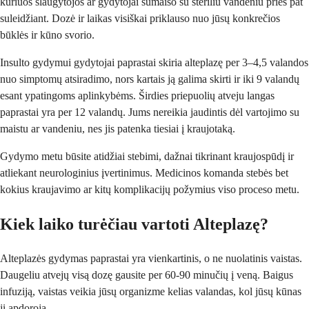
kuriuos slaugytojos ar gydytojai sumaišo su steriliu vandeniu prieš pat
suleidžiant. Dozė ir laikas visiškai priklauso nuo jūsų konkrečios
būklės ir kūno svorio.
Insulto gydymui gydytojai paprastai skiria alteplazę per 3–4,5 valandos
nuo simptomų atsiradimo, nors kartais ją galima skirti ir iki 9 valandų
esant ypatingoms aplinkybėms. Širdies priepuolių atveju langas
paprastai yra per 12 valandų. Jums nereikia jaudintis dėl vartojimo su
maistu ar vandeniu, nes jis patenka tiesiai į kraujotaką.
Gydymo metu būsite atidžiai stebimi, dažnai tikrinant kraujospūdį ir
atliekant neurologinius įvertinimus. Medicinos komanda stebės bet
kokius kraujavimo ar kitų komplikacijų požymius viso proceso metu.
Kiek laiko turėčiau vartoti Alteplazę?
Alteplazės gydymas paprastai yra vienkartinis, o ne nuolatinis vaistas.
Daugeliu atvejų visą dozę gausite per 60-90 minučių į veną. Baigus
infuziją, vaistas veikia jūsų organizme kelias valandas, kol jūsų kūnas
jį apdoroja.