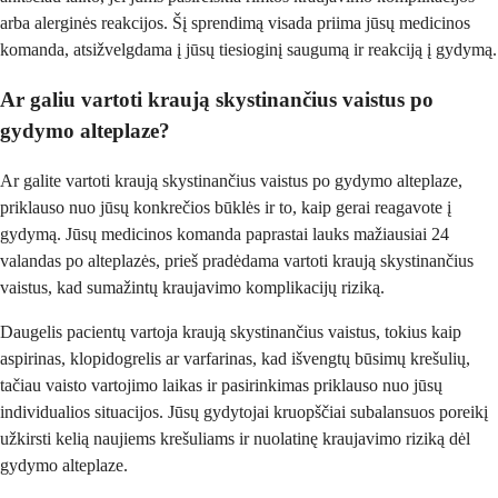
arba alerginės reakcijos. Šį sprendimą visada priima jūsų medicinos
komanda, atsižvelgdama į jūsų tiesioginį saugumą ir reakciją į gydymą.
Ar galiu vartoti kraują skystinančius vaistus po
gydymo alteplaze?
Ar galite vartoti kraują skystinančius vaistus po gydymo alteplaze,
priklauso nuo jūsų konkrečios būklės ir to, kaip gerai reagavote į
gydymą. Jūsų medicinos komanda paprastai lauks mažiausiai 24
valandas po alteplazės, prieš pradėdama vartoti kraują skystinančius
vaistus, kad sumažintų kraujavimo komplikacijų riziką.
Daugelis pacientų vartoja kraują skystinančius vaistus, tokius kaip
aspirinas, klopidogrelis ar varfarinas, kad išvengtų būsimų krešulių,
tačiau vaisto vartojimo laikas ir pasirinkimas priklauso nuo jūsų
individualios situacijos. Jūsų gydytojai kruopščiai subalansuos poreikį
užkirsti kelią naujiems krešuliams ir nuolatinę kraujavimo riziką dėl
gydymo alteplaze.