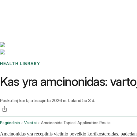
Benchmarks
Stories
FAQ
Sign up / Log in
HEALTH LIBRARY
Kas yra amcinonidas: vartoj
Paskutinį kartą atnaujinta
2026 m. balandžio 3 d.
Pagrindinis
Vaistai
Amcinonide Topical Application Route
Amcinonidas yra receptinis vietinio poveikio kortikosteroidas, padedanti