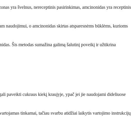
nas yra švelnus, nereceptinis pasirinkimas, amcinonidas yra receptinis
ikiam naudojimui, o amcinonidas skirtas atsparesnėms būklėms, kurioms
onidas. Šis metodas sumažina galimą šalutinį poveikį ir užtikrina
li paveikti cukraus kiekį kraujyje, ypač jei jie naudojami dideliuose
 vartojamas tinkamai, tačiau svarbu atidžiai laikytis vartojimo instrukcijų