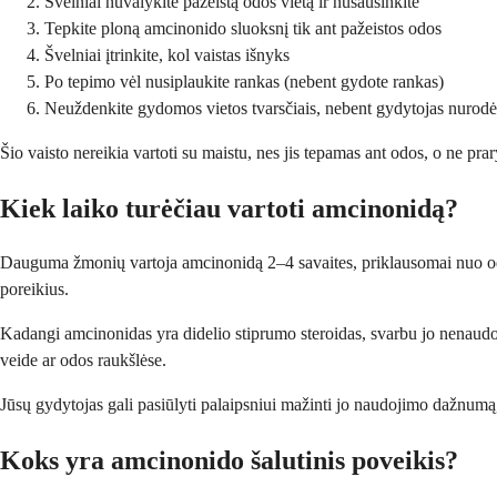
Švelniai nuvalykite pažeistą odos vietą ir nusausinkite
Tepkite ploną amcinonido sluoksnį tik ant pažeistos odos
Švelniai įtrinkite, kol vaistas išnyks
Po tepimo vėl nusiplaukite rankas (nebent gydote rankas)
Neuždenkite gydomos vietos tvarsčiais, nebent gydytojas nurodė
Šio vaisto nereikia vartoti su maistu, nes jis tepamas ant odos, o ne pra
Kiek laiko turėčiau vartoti amcinonidą?
Dauguma žmonių vartoja amcinonidą 2–4 savaites, priklausomai nuo odos
poreikius.
Kadangi amcinonidas yra didelio stiprumo steroidas, svarbu jo nenaudoti
veide ar odos raukšlėse.
Jūsų gydytojas gali pasiūlyti palaipsniui mažinti jo naudojimo dažnumą,
Koks yra amcinonido šalutinis poveikis?