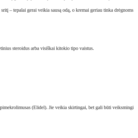
 sritį – tepalai gerai veikia sausą odą, o kremai geriau tinka drėgnoms
nius steroidus arba visiškai kitokio tipo vaistus.
 pimekrolimusas (Elidel). Jie veikia skirtingai, bet gali būti veiksmingi