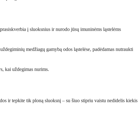
prasiskverbia į sluoksnius ir nurodo jūsų imuninėms ląstelėms
ažina uždegiminių medžiagų gamybą odos ląstelėse, padėdamas nutraukti
lys, kai uždegimas nurims.
s ir tepkite tik ploną sluoksnį – su šiuo stipriu vaistu nedidelis kiekis