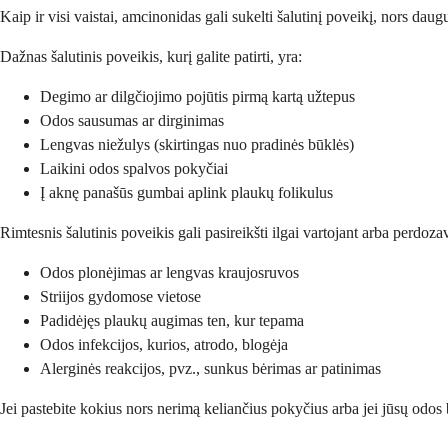
Kaip ir visi vaistai, amcinonidas gali sukelti šalutinį poveikį, nors da
Dažnas šalutinis poveikis, kurį galite patirti, yra:
Degimo ar dilgčiojimo pojūtis pirmą kartą užtepus
Odos sausumas ar dirginimas
Lengvas niežulys (skirtingas nuo pradinės būklės)
Laikini odos spalvos pokyčiai
Į aknę panašūs gumbai aplink plaukų folikulus
Rimtesnis šalutinis poveikis gali pasireikšti ilgai vartojant arba perdozav
Odos plonėjimas ar lengvas kraujosruvos
Striijos gydomose vietose
Padidėjęs plaukų augimas ten, kur tepama
Odos infekcijos, kurios, atrodo, blogėja
Alerginės reakcijos, pvz., sunkus bėrimas ar patinimas
Jei pastebite kokius nors nerimą keliančius pokyčius arba jei jūsų odos 