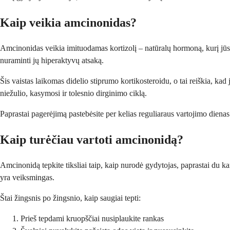
Kaip veikia amcinonidas?
Amcinonidas veikia imituodamas kortizolį – natūralų hormoną, kurį jūsų
nuraminti jų hiperaktyvų atsaką.
Šis vaistas laikomas didelio stiprumo kortikosteroidu, o tai reiškia, ka
niežulio, kasymosi ir tolesnio dirginimo ciklą.
Paprastai pagerėjimą pastebėsite per kelias reguliaraus vartojimo diena
Kaip turėčiau vartoti amcinonidą?
Amcinonidą tepkite tiksliai taip, kaip nurodė gydytojas, paprastai du kar
yra veiksmingas.
Štai žingsnis po žingsnio, kaip saugiai tepti:
Prieš tepdami kruopščiai nusiplaukite rankas