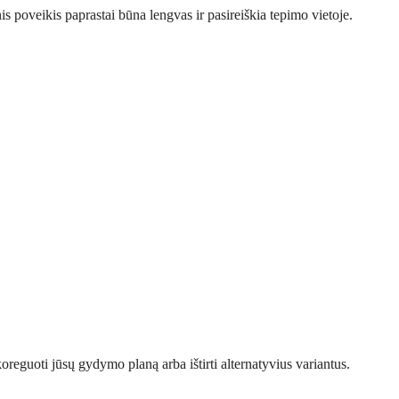
is poveikis paprastai būna lengvas ir pasireiškia tepimo vietoje.
koreguoti jūsų gydymo planą arba ištirti alternatyvius variantus.