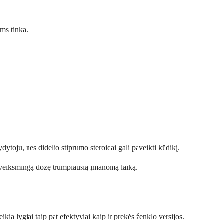
ums tinka.
ytoju, nes didelio stiprumo steroidai gali paveikti kūdikį.
ią veiksmingą dozę trumpiausią įmanomą laiką.
kia lygiai taip pat efektyviai kaip ir prekės ženklo versijos.