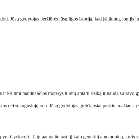
i. Jūsų gydytojas peržiūrės jūsų ligos istoriją, kad įsitikintų, jog jis j
 krūtimi maitinančios moterys turėtų aptarti riziką ir naudą su savo gyd
vaistus nei suaugusiųjų oda. Jūsų gydytojas greičiausiai paskirs mažiaus
ra Cyclocort. Taip pat galite rasti jį kaip generinį amcinonidą, kuris vei