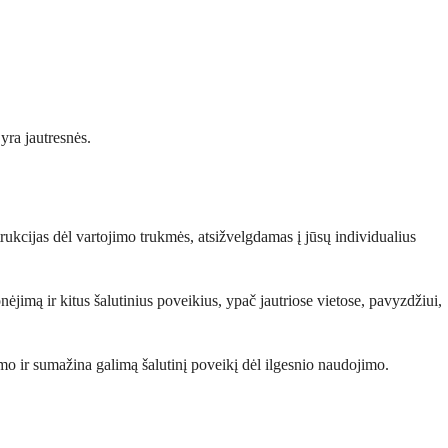
 yra jautresnės.
kcijas dėl vartojimo trukmės, atsižvelgdamas į jūsų individualius
ėjimą ir kitus šalutinius poveikius, ypač jautriose vietose, pavyzdžiui,
imo ir sumažina galimą šalutinį poveikį dėl ilgesnio naudojimo.