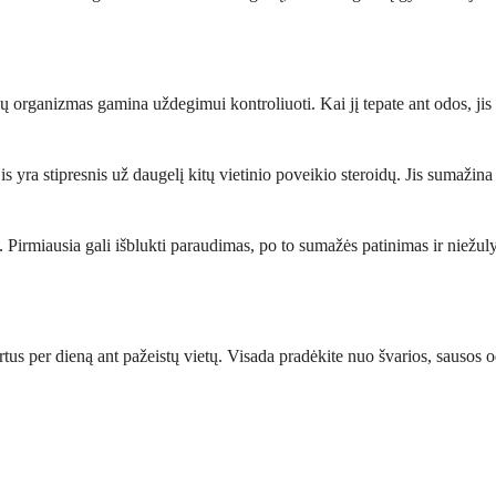
 organizmas gamina uždegimui kontroliuoti. Kai jį tepate ant odos, jis 
d jis yra stipresnis už daugelį kitų vietinio poveikio steroidų. Jis sum
s. Pirmiausia gali išblukti paraudimas, po to sumažės patinimas ir niežu
tus per dieną ant pažeistų vietų. Visada pradėkite nuo švarios, sausos odo