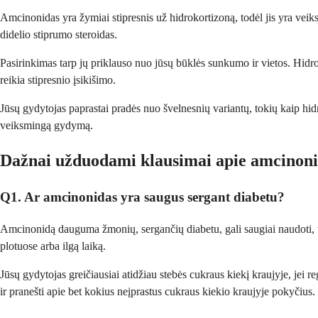
Amcinonidas yra žymiai stipresnis už hidrokortizoną, todėl jis yra vei
didelio stiprumo steroidas.
Pasirinkimas tarp jų priklauso nuo jūsų būklės sunkumo ir vietos. Hidr
reikia stipresnio įsikišimo.
Jūsų gydytojas paprastai pradės nuo švelnesnių variantų, tokių kaip hidr
veiksmingą gydymą.
Dažnai užduodami klausimai apie amcinon
Q1. Ar amcinonidas yra saugus sergant diabetu?
Amcinonidą dauguma žmonių, sergančių diabetu, gali saugiai naudoti, tač
plotuose arba ilgą laiką.
Jūsų gydytojas greičiausiai atidžiau stebės cukraus kiekį kraujyje, jei re
ir pranešti apie bet kokius neįprastus cukraus kiekio kraujyje pokyčius.