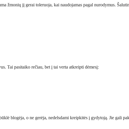
uguma žmonių jį gerai toleruoja, kai naudojamas pagal nurodymus. Šalutin
us. Tai pasitaiko rečiau, bet į tai verta atkreipti dėmesį:
būklė blogėja, o ne gerėja, nedelsdami kreipkitės į gydytoją. Jie gali pa