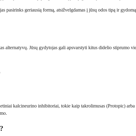
ojas pasirinks geriausią formą, atsižvelgdamas į jūsų odos tipą ir gydomą
alternatyvų. Jūsų gydytojas gali apsvarstyti kitus didelio stiprumo vieti
s
etiniai kalcineurino inhibitoriai, tokie kaip takrolimusas (Protopic) arba
ymo.
ą?