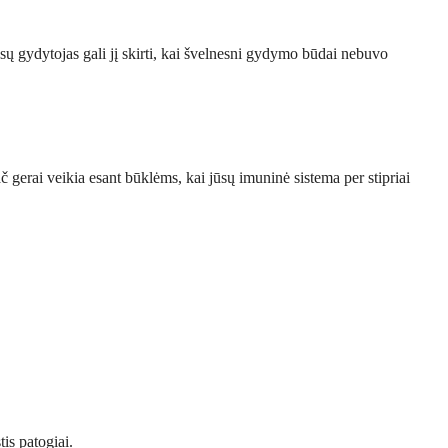
ūsų gydytojas gali jį skirti, kai švelnesni gydymo būdai nebuvo
 gerai veikia esant būklėms, kai jūsų imuninė sistema per stipriai
is patogiai.