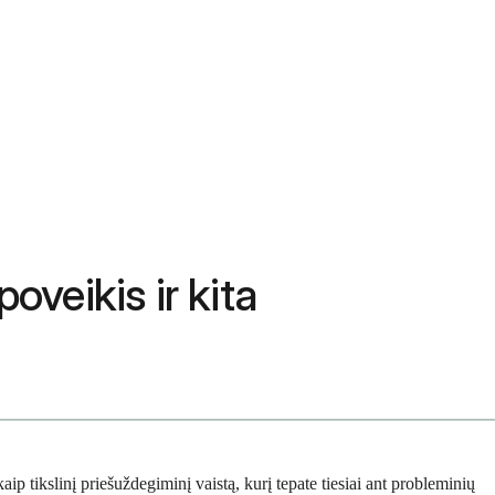
oveikis ir kita
ip tikslinį priešuždegiminį vaistą, kurį tepate tiesiai ant probleminių