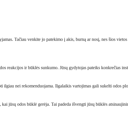
ryjamas. Tačiau venkite jo patekimo į akis, burną ar nosį, nes šios vietos
 reakcijos ir būklės sunkumo. Jūsų gydytojas pateiks konkrečias instru
 ilgiau nei rekomenduojama. Ilgalaikis vartojimas gali sukelti odos plon
 kai jūsų odos būklė gerėja. Tai padeda išvengti jūsų būklės atsinaujin