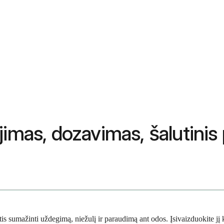
imas, dozavimas, šalutinis p
s sumažinti uždegimą, niežulį ir paraudimą ant odos. Įsivaizduokite jį ka