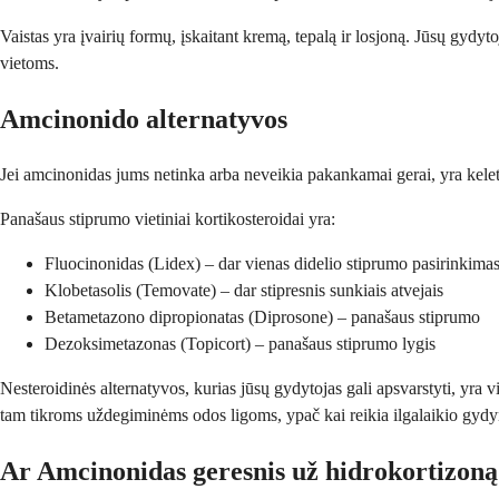
Vaistas yra įvairių formų, įskaitant kremą, tepalą ir losjoną. Jūsų gydyt
vietoms.
Amcinonido alternatyvos
Jei amcinonidas jums netinka arba neveikia pakankamai gerai, yra keletas 
Panašaus stiprumo vietiniai kortikosteroidai yra:
Fluocinonidas (Lidex) – dar vienas didelio stiprumo pasirinkima
Klobetasolis (Temovate) – dar stipresnis sunkiais atvejais
Betametazono dipropionatas (Diprosone) – panašaus stiprumo
Dezoksimetazonas (Topicort) – panašaus stiprumo lygis
Nesteroidinės alternatyvos, kurias jūsų gydytojas gali apsvarstyti, yra vi
tam tikroms uždegiminėms odos ligoms, ypač kai reikia ilgalaikio gyd
Ar Amcinonidas geresnis už hidrokortizon