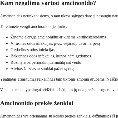
Kam negalima vartoti amcinonido?
Amcinonidas netinka visiems, o tam tikros sąlygos daro jį nesaugiu naudot
Turėtumėte vengti amcinonido, jei turite:
Žinomą alergiją amcinonidui ar kitiems kortikosteroidams
Virusines odos infekcijas, pvz., vėjaraupius ar herpesą
Grybelines odos infekcijas
Bakterines odos infekcijas, kurios nėra gydomos
Rožinę arba perioralinį dermatitą ant veido
Atviras žaizdas ar sunkiai pažeistą odą
Ypatingas atsargumas reikalingas tam tikroms žmonių grupėms. Nėščios ir
Vaikams reikia ypatingai atidžiai stebėti, nes jų oda greičiau sugeria 
Amcinonido prekės ženklai
Amcinonidas yra prieinamas su keliais prekės ženklais, dažniausias iš jų y