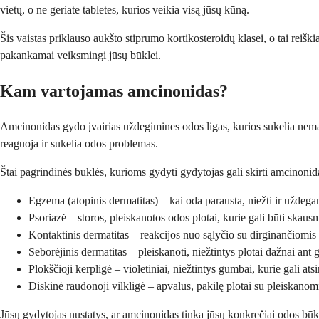
vietų, o ne geriate tabletes, kurios veikia visą jūsų kūną.
Šis vaistas priklauso aukšto stiprumo kortikosteroidų klasei, o tai reiš
pakankamai veiksmingi jūsų būklei.
Kam vartojamas amcinonidas?
Amcinonidas gydo įvairias uždegimines odos ligas, kurios sukelia nemalo
reaguoja ir sukelia odos problemas.
Štai pagrindinės būklės, kurioms gydyti gydytojas gali skirti amcinonid
Egzema (atopinis dermatitas) – kai oda parausta, niežti ir uždeg
Psoriazė – storos, pleiskanotos odos plotai, kurie gali būti skausm
Kontaktinis dermatitas – reakcijos nuo sąlyčio su dirginančiomi
Seborėjinis dermatitas – pleiskanoti, niežtintys plotai dažnai ant
Plokščioji kerpligė – violetiniai, niežtintys gumbai, kurie gali atsi
Diskinė raudonoji vilkligė – apvalūs, pakilę plotai su pleiskanomi
Jūsų gydytojas nustatys, ar amcinonidas tinka jūsų konkrečiai odos būklei