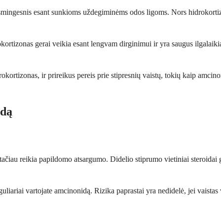
ksmingesnis esant sunkioms uždegiminėms odos ligoms. Nors hidrokortizo
okortizonas gerai veikia esant lengvam dirginimui ir yra saugus ilgala
okortizonas, ir prireikus pereis prie stipresnių vaistų, tokių kaip amcin
idą
iau reikia papildomo atsargumo. Didelio stiprumo vietiniai steroidai ga
guliariai vartojate amcinonidą. Rizika paprastai yra nedidelė, jei vaistas