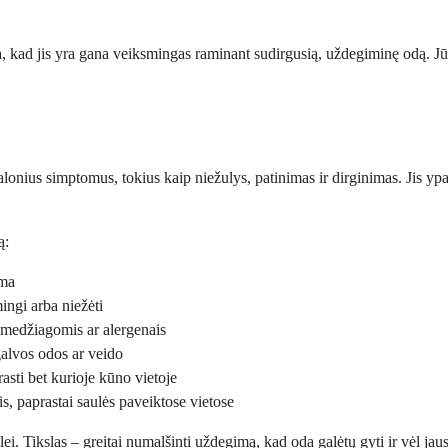
kia, kad jis yra gana veiksmingas raminant sudirgusią, uždegiminę odą. J
nius simptomus, tokius kaip niežulys, patinimas ir dirginimas. Jis ypač
ą:
ama
ingi arba niežėti
s medžiagomis ar alergenais
 galvos odos ar veido
rasti bet kurioje kūno vietoje
s, paprastai saulės paveiktose vietose
. Tikslas – greitai numalšinti uždegimą, kad oda galėtų gyti ir vėl jaust