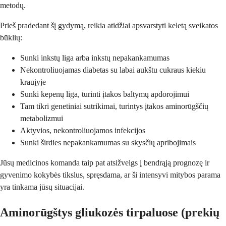
metodų.
Prieš pradedant šį gydymą, reikia atidžiai apsvarstyti keletą sveikatos
būklių:
Sunki inkstų liga arba inkstų nepakankamumas
Nekontroliuojamas diabetas su labai aukštu cukraus kiekiu
kraujyje
Sunki kepenų liga, turinti įtakos baltymų apdorojimui
Tam tikri genetiniai sutrikimai, turintys įtakos aminorūgščių
metabolizmui
Aktyvios, nekontroliuojamos infekcijos
Sunki širdies nepakankamumas su skysčių apribojimais
Jūsų medicinos komanda taip pat atsižvelgs į bendrąją prognozę ir
gyvenimo kokybės tikslus, spręsdama, ar ši intensyvi mitybos parama
yra tinkama jūsų situacijai.
Aminorūgštys gliukozės tirpaluose (prekių