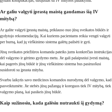
gydant komplikacijas, susijusias su IV mitybos palaikymu.
Ar galiu valgyti įprastą maistą gaudamas šią IV
mitybą?
Ar galite valgyti įprastą maistą, priklauso nuo jūsų sveikatos būklės ir
gydytojo rekomendacijų. Kai kuriems pacientams reikia vengti valgyti
per burną, kad jų virškinimo sistema galėtų pailsėti ir gyti.
Jūsų sveikatos priežiūros komanda pateiks jums konkrečias instrukcijas
dėl valgymo ir gėrimo gydymo metu. Jie gali palaipsniui įvesti maistą,
kai pagerės jūsų būklė ir jūsų virškinimo sistema bus pasiruošusi
susidoroti su įprasta mityba.
Svarbu laikytis savo medicinos komandos nurodymų dėl valgymo, kad
pasveiktumėte. Jie stebės jūsų pažangą ir koreguos tiek IV mitybą, tiek
valgymo planą, kai pasikeis jūsų būklė.
Kaip sužinosiu, kada galėsiu nutraukti šį gydymą?