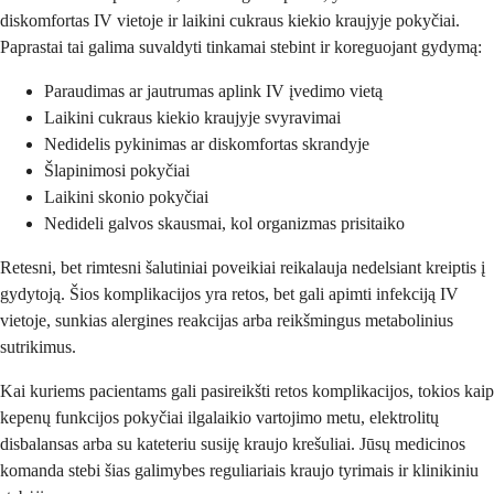
diskomfortas IV vietoje ir laikini cukraus kiekio kraujyje pokyčiai.
Paprastai tai galima suvaldyti tinkamai stebint ir koreguojant gydymą:
Paraudimas ar jautrumas aplink IV įvedimo vietą
Laikini cukraus kiekio kraujyje svyravimai
Nedidelis pykinimas ar diskomfortas skrandyje
Šlapinimosi pokyčiai
Laikini skonio pokyčiai
Nedideli galvos skausmai, kol organizmas prisitaiko
Retesni, bet rimtesni šalutiniai poveikiai reikalauja nedelsiant kreiptis į
gydytoją. Šios komplikacijos yra retos, bet gali apimti infekciją IV
vietoje, sunkias alergines reakcijas arba reikšmingus metabolinius
sutrikimus.
Kai kuriems pacientams gali pasireikšti retos komplikacijos, tokios kaip
kepenų funkcijos pokyčiai ilgalaikio vartojimo metu, elektrolitų
disbalansas arba su kateteriu susiję kraujo krešuliai. Jūsų medicinos
komanda stebi šias galimybes reguliariais kraujo tyrimais ir klinikiniu