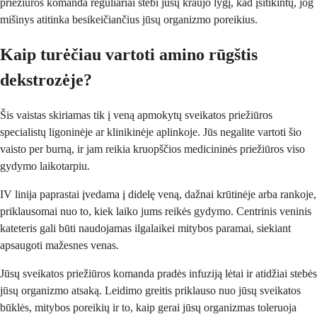
priežiūros komanda reguliariai stebi jūsų kraujo lygį, kad įsitikintų, jog
mišinys atitinka besikeičiančius jūsų organizmo poreikius.
Kaip turėčiau vartoti amino rūgštis
dekstrozėje?
Šis vaistas skiriamas tik į veną apmokytų sveikatos priežiūros
specialistų ligoninėje ar klinikinėje aplinkoje. Jūs negalite vartoti šio
vaisto per burną, ir jam reikia kruopščios medicininės priežiūros viso
gydymo laikotarpiu.
IV linija paprastai įvedama į didelę veną, dažnai krūtinėje arba rankoje,
priklausomai nuo to, kiek laiko jums reikės gydymo. Centrinis veninis
kateteris gali būti naudojamas ilgalaikei mitybos paramai, siekiant
apsaugoti mažesnes venas.
Jūsų sveikatos priežiūros komanda pradės infuziją lėtai ir atidžiai stebės
jūsų organizmo atsaką. Leidimo greitis priklauso nuo jūsų sveikatos
būklės, mitybos poreikių ir to, kaip gerai jūsų organizmas toleruoja