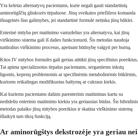
Yra keletas alternatyvų pacientams, kurie negali gauti standartinių
aminorūgščių gliukozės tirpaluose. Jūsų sveikatos priežiūros komanda
išnagrinės šias galimybes, jei standartinė formulė netinka jūsų būklei.
Enterinė mityba per maitinimo vamzdelius yra alternatyva, kai jūsų
virškinimo sistema gali iš dalies funkcionuoti. Šis metodas naudoja
natūralius virškinimo procesus, apeinant būtinybę valgyti per burną.
Kitos IV mitybos formulės gali geriau atitikti jūsų specifinius poreikius.
Tai apima specializuotus tirpalus pacientams, sergantiems inkstų
ligomis, kepenų problemomis ar specifinėmis metabolinėmis būklėmis,
kurioms reikalingas modifikuotas baltymų ar cukraus kiekis.
Kai kuriems pacientams dalinis parenterinis maitinimas kartu su
nedideliu enterinio maitinimo kiekiu yra geriausias būdas. Šis hibridinis
metodas palaiko jūsų mitybos poreikius ir skatina virškinimo sistemą
išlaikyti tam tikrą funkciją.
Ar aminorūgštys dekstrozėje yra geriau nei