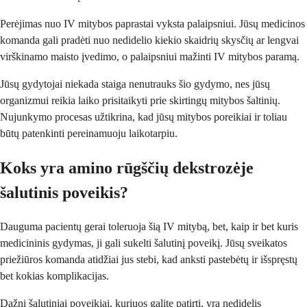
Perėjimas nuo IV mitybos paprastai vyksta palaipsniui. Jūsų medicinos
komanda gali pradėti nuo nedidelio kiekio skaidrių skysčių ar lengvai
virškinamo maisto įvedimo, o palaipsniui mažinti IV mitybos paramą.
Jūsų gydytojai niekada staiga nenutrauks šio gydymo, nes jūsų
organizmui reikia laiko prisitaikyti prie skirtingų mitybos šaltinių.
Nujunkymo procesas užtikrina, kad jūsų mitybos poreikiai ir toliau
būtų patenkinti pereinamuoju laikotarpiu.
Koks yra amino rūgščių dekstrozėje
šalutinis poveikis?
Dauguma pacientų gerai toleruoja šią IV mitybą, bet, kaip ir bet kuris
medicininis gydymas, ji gali sukelti šalutinį poveikį. Jūsų sveikatos
priežiūros komanda atidžiai jus stebi, kad anksti pastebėtų ir išspręstų
bet kokias komplikacijas.
Dažni šalutiniai poveikiai, kuriuos galite patirti, yra nedidelis