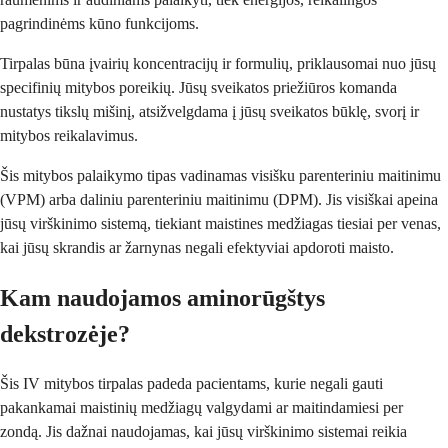
pagrindinėms kūno funkcijoms.
Tirpalas būna įvairių koncentracijų ir formulių, priklausomai nuo jūsų
specifinių mitybos poreikių. Jūsų sveikatos priežiūros komanda
nustatys tikslų mišinį, atsižvelgdama į jūsų sveikatos būklę, svorį ir
mitybos reikalavimus.
Šis mitybos palaikymo tipas vadinamas visišku parenteriniu maitinimu
(VPM) arba daliniu parenteriniu maitinimu (DPM). Jis visiškai apeina
jūsų virškinimo sistemą, tiekiant maistines medžiagas tiesiai per venas,
kai jūsų skrandis ar žarnynas negali efektyviai apdoroti maisto.
Kam naudojamos aminorūgštys
dekstrozėje?
Šis IV mitybos tirpalas padeda pacientams, kurie negali gauti
pakankamai maistinių medžiagų valgydami ar maitindamiesi per
zondą. Jis dažnai naudojamas, kai jūsų virškinimo sistemai reikia