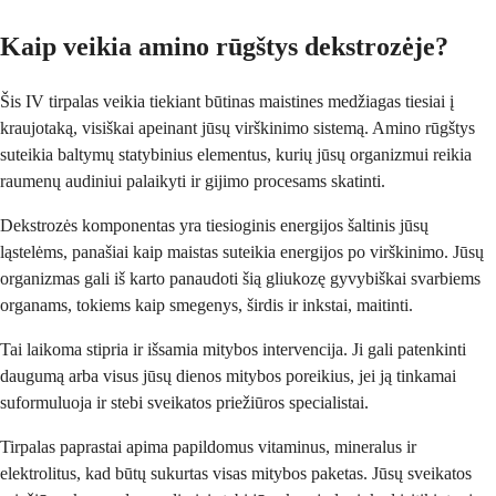
Kaip veikia amino rūgštys dekstrozėje?
Šis IV tirpalas veikia tiekiant būtinas maistines medžiagas tiesiai į
kraujotaką, visiškai apeinant jūsų virškinimo sistemą. Amino rūgštys
suteikia baltymų statybinius elementus, kurių jūsų organizmui reikia
raumenų audiniui palaikyti ir gijimo procesams skatinti.
Dekstrozės komponentas yra tiesioginis energijos šaltinis jūsų
ląstelėms, panašiai kaip maistas suteikia energijos po virškinimo. Jūsų
organizmas gali iš karto panaudoti šią gliukozę gyvybiškai svarbiems
organams, tokiems kaip smegenys, širdis ir inkstai, maitinti.
Tai laikoma stipria ir išsamia mitybos intervencija. Ji gali patenkinti
daugumą arba visus jūsų dienos mitybos poreikius, jei ją tinkamai
suformuluoja ir stebi sveikatos priežiūros specialistai.
Tirpalas paprastai apima papildomus vitaminus, mineralus ir
elektrolitus, kad būtų sukurtas visas mitybos paketas. Jūsų sveikatos