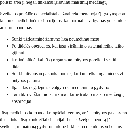
poilsio arba ji negali tinkamai įsisavinti maistinių medžiagų.
Sveikatos priežiūros specialistai dažnai rekomenduoja šį gydymą esant
kelioms medicininėms situacijoms, kai normalus valgymas yra sunkus
arba neįmanomas:
Sunki uždegiminė žarnyno liga paūmėjimų metu
Po didelės operacijos, kai jūsų virškinimo sistemai reikia laiko
gijimui
Kritinė būklė, kai jūsų organizmo mitybos poreikiai yra itin
dideli
Sunki mitybos nepakankamumas, kuriam reikalinga intensyvi
mitybos parama
Ilgalaikis negalėjimas valgyti dėl medicininio gydymo
Tam tikri virškinimo sutrikimai, kurie trukdo maisto medžiagų
absorbcijai
Jūsų medicinos komanda kruopščiai įvertins, ar šis mitybos palaikymo
tipas tinka jūsų konkrečiai situacijai. Jie atsižvelgs į bendrą jūsų
sveikatą, numatomą gydymo trukmę ir kitus medicininius veiksnius.