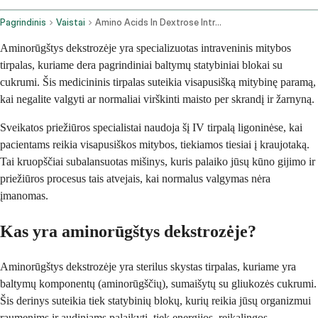
Pagrindinis
Vaistai
Amino Acids In Dextrose Intravenous Route
Aminorūgštys dekstrozėje yra specializuotas intraveninis mitybos
tirpalas, kuriame dera pagrindiniai baltymų statybiniai blokai su
cukrumi. Šis medicininis tirpalas suteikia visapusišką mitybinę paramą,
kai negalite valgyti ar normaliai virškinti maisto per skrandį ir žarnyną.
Sveikatos priežiūros specialistai naudoja šį IV tirpalą ligoninėse, kai
pacientams reikia visapusiškos mitybos, tiekiamos tiesiai į kraujotaką.
Tai kruopščiai subalansuotas mišinys, kuris palaiko jūsų kūno gijimo ir
priežiūros procesus tais atvejais, kai normalus valgymas nėra
įmanomas.
Kas yra aminorūgštys dekstrozėje?
Aminorūgštys dekstrozėje yra sterilus skystas tirpalas, kuriame yra
baltymų komponentų (aminorūgščių), sumaišytų su gliukozės cukrumi.
Šis derinys suteikia tiek statybinių blokų, kurių reikia jūsų organizmui
raumenims ir audiniams palaikyti, tiek energijos, reikalingos