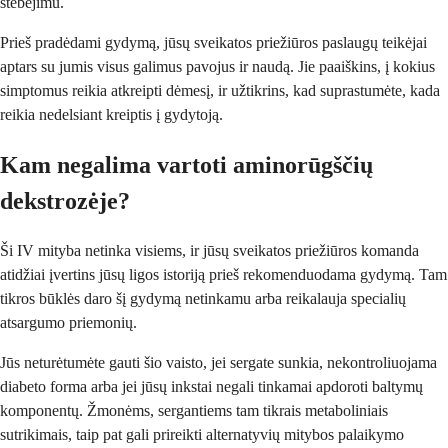
stebėjimu.
Prieš pradėdami gydymą, jūsų sveikatos priežiūros paslaugų teikėjai
aptars su jumis visus galimus pavojus ir naudą. Jie paaiškins, į kokius
simptomus reikia atkreipti dėmesį, ir užtikrins, kad suprastumėte, kada
reikia nedelsiant kreiptis į gydytoją.
Kam negalima vartoti aminorūgščių
dekstrozėje?
Ši IV mityba netinka visiems, ir jūsų sveikatos priežiūros komanda
atidžiai įvertins jūsų ligos istoriją prieš rekomenduodama gydymą. Tam
tikros būklės daro šį gydymą netinkamu arba reikalauja specialių
atsargumo priemonių.
Jūs neturėtumėte gauti šio vaisto, jei sergate sunkia, nekontroliuojama
diabeto forma arba jei jūsų inkstai negali tinkamai apdoroti baltymų
komponentų. Žmonėms, sergantiems tam tikrais metaboliniais
sutrikimais, taip pat gali prireikti alternatyvių mitybos palaikymo