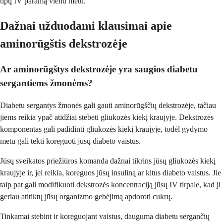
tipų IV paramą vienu metu.
Dažnai užduodami klausimai apie
aminorūgštis dekstrozėje
Ar aminorūgštys dekstrozėje yra saugios diabetu
sergantiems žmonėms?
Diabetu sergantys žmonės gali gauti aminorūgščių dekstrozėje, tačiau
jiems reikia ypač atidžiai stebėti gliukozės kiekį kraujyje. Dekstrozės
komponentas gali padidinti gliukozės kiekį kraujyje, todėl gydymo
metu gali tekti koreguoti jūsų diabeto vaistus.
Jūsų sveikatos priežiūros komanda dažnai tikrins jūsų gliukozės kiekį
kraujyje ir, jei reikia, koreguos jūsų insuliną ar kitus diabeto vaistus. Jie
taip pat gali modifikuoti dekstrozės koncentraciją jūsų IV tirpale, kad ji
geriau atitiktų jūsų organizmo gebėjimą apdoroti cukrų.
Tinkamai stebint ir koreguojant vaistus, dauguma diabetu sergančių