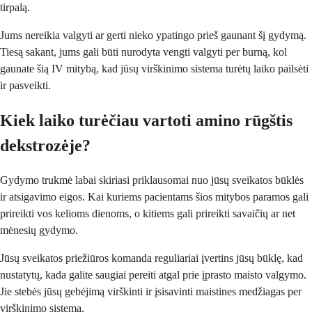
tirpalą.
Jums nereikia valgyti ar gerti nieko ypatingo prieš gaunant šį gydymą.
Tiesą sakant, jums gali būti nurodyta vengti valgyti per burną, kol
gaunate šią IV mitybą, kad jūsų virškinimo sistema turėtų laiko pailsėti
ir pasveikti.
Kiek laiko turėčiau vartoti amino rūgštis
dekstrozėje?
Gydymo trukmė labai skiriasi priklausomai nuo jūsų sveikatos būklės
ir atsigavimo eigos. Kai kuriems pacientams šios mitybos paramos gali
prireikti vos kelioms dienoms, o kitiems gali prireikti savaičių ar net
mėnesių gydymo.
Jūsų sveikatos priežiūros komanda reguliariai įvertins jūsų būklę, kad
nustatytų, kada galite saugiai pereiti atgal prie įprasto maisto valgymo.
Jie stebės jūsų gebėjimą virškinti ir įsisavinti maistines medžiagas per
virškinimo sistemą.