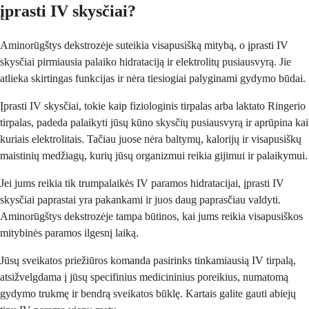
įprasti IV skysčiai?
Aminorūgštys dekstrozėje suteikia visapusišką mitybą, o įprasti IV
skysčiai pirmiausia palaiko hidrataciją ir elektrolitų pusiausvyrą. Jie
atlieka skirtingas funkcijas ir nėra tiesiogiai palyginami gydymo būdai.
Įprasti IV skysčiai, tokie kaip fiziologinis tirpalas arba laktato Ringerio
tirpalas, padeda palaikyti jūsų kūno skysčių pusiausvyrą ir aprūpina kai
kuriais elektrolitais. Tačiau juose nėra baltymų, kalorijų ir visapusiškų
maistinių medžiagų, kurių jūsų organizmui reikia gijimui ir palaikymui.
Jei jums reikia tik trumpalaikės IV paramos hidratacijai, įprasti IV
skysčiai paprastai yra pakankami ir juos daug paprasčiau valdyti.
Aminorūgštys dekstrozėje tampa būtinos, kai jums reikia visapusiškos
mitybinės paramos ilgesnį laiką.
Jūsų sveikatos priežiūros komanda pasirinks tinkamiausią IV tirpalą,
atsižvelgdama į jūsų specifinius medicininius poreikius, numatomą
gydymo trukmę ir bendrą sveikatos būklę. Kartais galite gauti abiejų