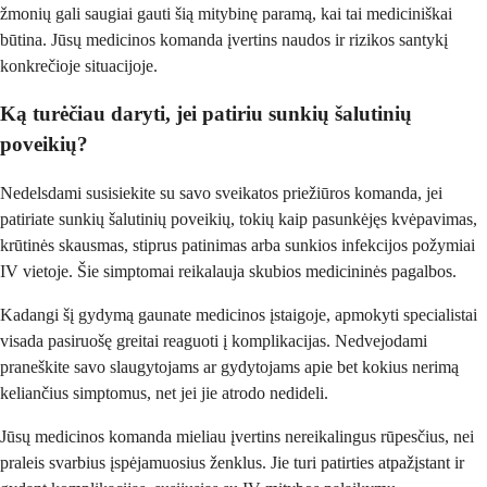
žmonių gali saugiai gauti šią mitybinę paramą, kai tai mediciniškai
būtina. Jūsų medicinos komanda įvertins naudos ir rizikos santykį
konkrečioje situacijoje.
Ką turėčiau daryti, jei patiriu sunkių šalutinių
poveikių?
Nedelsdami susisiekite su savo sveikatos priežiūros komanda, jei
patiriate sunkių šalutinių poveikių, tokių kaip pasunkėjęs kvėpavimas,
krūtinės skausmas, stiprus patinimas arba sunkios infekcijos požymiai
IV vietoje. Šie simptomai reikalauja skubios medicininės pagalbos.
Kadangi šį gydymą gaunate medicinos įstaigoje, apmokyti specialistai
visada pasiruošę greitai reaguoti į komplikacijas. Nedvejodami
praneškite savo slaugytojams ar gydytojams apie bet kokius nerimą
keliančius simptomus, net jei jie atrodo nedideli.
Jūsų medicinos komanda mieliau įvertins nereikalingus rūpesčius, nei
praleis svarbius įspėjamuosius ženklus. Jie turi patirties atpažįstant ir