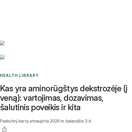
Benchmarks
Stories
FAQ
Sign up / Log in
HEALTH LIBRARY
Kas yra aminorūgštys dekstrozėje (į
veną): vartojimas, dozavimas,
šalutinis poveikis ir kita
Paskutinį kartą atnaujinta
2026 m. balandžio 3 d.