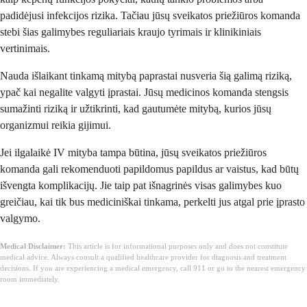
padidėjusi infekcijos rizika. Tačiau jūsų sveikatos priežiūros komanda
stebi šias galimybes reguliariais kraujo tyrimais ir klinikiniais
vertinimais.
Nauda išlaikant tinkamą mitybą paprastai nusveria šią galimą riziką,
ypač kai negalite valgyti įprastai. Jūsų medicinos komanda stengsis
sumažinti riziką ir užtikrinti, kad gautumėte mitybą, kurios jūsų
organizmui reikia gijimui.
Jei ilgalaikė IV mityba tampa būtina, jūsų sveikatos priežiūros
komanda gali rekomenduoti papildomus papildus ar vaistus, kad būtų
išvengta komplikacijų. Jie taip pat išnagrinės visas galimybes kuo
greičiau, kai tik bus mediciniškai tinkama, perkelti jus atgal prie įprasto
valgymo.
Medical Disclaimer:
This article is for informational purposes only and does not constitute
medical advice. Always consult a qualified healthcare provider for diagnosis and treatment
decisions. If you are experiencing a medical emergency, call 911 or go to the nearest emergency
room immediately.