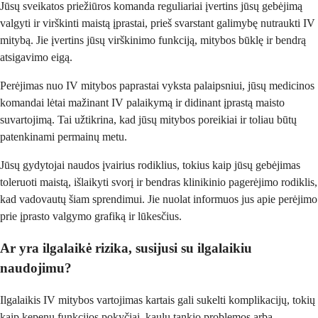
Jūsų sveikatos priežiūros komanda reguliariai įvertins jūsų gebėjimą
valgyti ir virškinti maistą įprastai, prieš svarstant galimybę nutraukti IV
mitybą. Jie įvertins jūsų virškinimo funkciją, mitybos būklę ir bendrą
atsigavimo eigą.
Perėjimas nuo IV mitybos paprastai vyksta palaipsniui, jūsų medicinos
komandai lėtai mažinant IV palaikymą ir didinant įprastą maisto
suvartojimą. Tai užtikrina, kad jūsų mitybos poreikiai ir toliau būtų
patenkinami permainų metu.
Jūsų gydytojai naudos įvairius rodiklius, tokius kaip jūsų gebėjimas
toleruoti maistą, išlaikyti svorį ir bendras klinikinio pagerėjimo rodiklis,
kad vadovautų šiam sprendimui. Jie nuolat informuos jus apie perėjimo
prie įprasto valgymo grafiką ir lūkesčius.
Ar yra ilgalaikė rizika, susijusi su ilgalaikiu
naudojimu?
Ilgalaikis IV mitybos vartojimas kartais gali sukelti komplikacijų, tokių
kaip kepenų funkcijos pokyčiai, kaulų tankio problemos arba