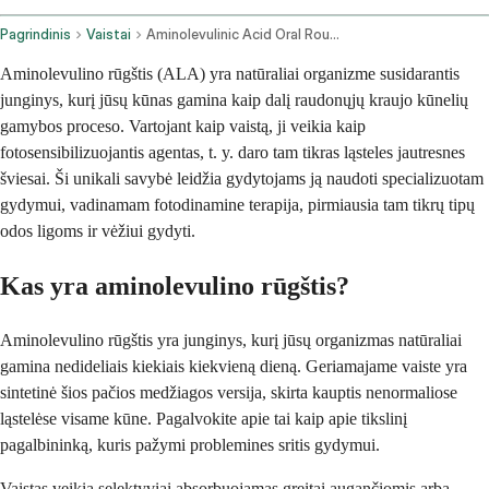
Pagrindinis
Vaistai
Aminolevulinic Acid Oral Route
Aminolevulino rūgštis (ALA) yra natūraliai organizme susidarantis
junginys, kurį jūsų kūnas gamina kaip dalį raudonųjų kraujo kūnelių
gamybos proceso. Vartojant kaip vaistą, ji veikia kaip
fotosensibilizuojantis agentas, t. y. daro tam tikras ląsteles jautresnes
šviesai. Ši unikali savybė leidžia gydytojams ją naudoti specializuotam
gydymui, vadinamam fotodinamine terapija, pirmiausia tam tikrų tipų
odos ligoms ir vėžiui gydyti.
Kas yra aminolevulino rūgštis?
Aminolevulino rūgštis yra junginys, kurį jūsų organizmas natūraliai
gamina nedideliais kiekiais kiekvieną dieną. Geriamajame vaiste yra
sintetinė šios pačios medžiagos versija, skirta kauptis nenormaliose
ląstelėse visame kūne. Pagalvokite apie tai kaip apie tikslinį
pagalbininką, kuris pažymi problemines sritis gydymui.
Vaistas veikia selektyviai absorbuojamas greitai augančiomis arba