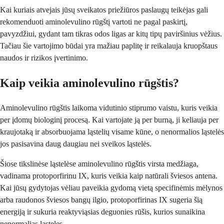
Kai kuriais atvejais jūsų sveikatos priežiūros paslaugų teikėjas gali
rekomenduoti aminolevulino rūgštį vartoti ne pagal paskirtį,
pavyzdžiui, gydant tam tikras odos ligas ar kitų tipų paviršinius vėžius.
Tačiau šie vartojimo būdai yra mažiau paplitę ir reikalauja kruopštaus
naudos ir rizikos įvertinimo.
Kaip veikia aminolevulino rūgštis?
Aminolevulino rūgštis laikoma vidutinio stiprumo vaistu, kuris veikia
per įdomų biologinį procesą. Kai vartojate ją per burną, ji keliauja per
kraujotaką ir absorbuojama ląstelių visame kūne, o nenormalios ląstelės
jos pasisavina daug daugiau nei sveikos ląstelės.
Šiose tikslinėse ląstelėse aminolevulino rūgštis virsta medžiaga,
vadinama protoporfirinu IX, kuris veikia kaip natūrali šviesos antena.
Kai jūsų gydytojas vėliau paveikia gydomą vietą specifinėmis mėlynos
arba raudonos šviesos bangų ilgio, protoporfirinas IX sugeria šią
energiją ir sukuria reaktyviąsias deguonies rūšis, kurios sunaikina
nenormalias ląsteles.