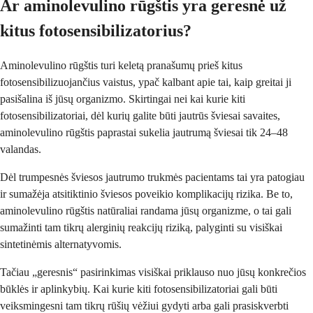
Ar aminolevulino rūgštis yra geresnė už
kitus fotosensibilizatorius?
Aminolevulino rūgštis turi keletą pranašumų prieš kitus
fotosensibilizuojančius vaistus, ypač kalbant apie tai, kaip greitai ji
pasišalina iš jūsų organizmo. Skirtingai nei kai kurie kiti
fotosensibilizatoriai, dėl kurių galite būti jautrūs šviesai savaites,
aminolevulino rūgštis paprastai sukelia jautrumą šviesai tik 24–48
valandas.
Dėl trumpesnės šviesos jautrumo trukmės pacientams tai yra patogiau
ir sumažėja atsitiktinio šviesos poveikio komplikacijų rizika. Be to,
aminolevulino rūgštis natūraliai randama jūsų organizme, o tai gali
sumažinti tam tikrų alerginių reakcijų riziką, palyginti su visiškai
sintetinėmis alternatyvomis.
Tačiau „geresnis“ pasirinkimas visiškai priklauso nuo jūsų konkrečios
būklės ir aplinkybių. Kai kurie kiti fotosensibilizatoriai gali būti
veiksmingesni tam tikrų rūšių vėžiui gydyti arba gali prasiskverbti