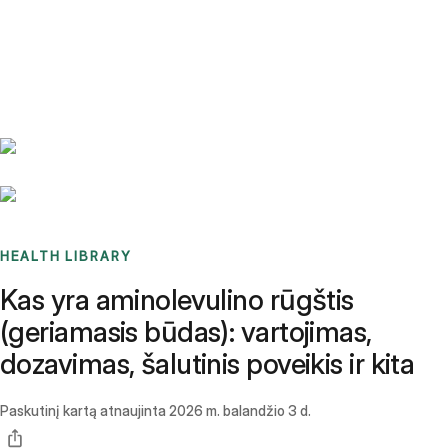
Benchmarks
Stories
FAQ
Sign up / Log in
HEALTH LIBRARY
Kas yra aminolevulino rūgštis
(geriamasis būdas): vartojimas,
dozavimas, šalutinis poveikis ir kita
Paskutinį kartą atnaujinta
2026 m. balandžio 3 d.