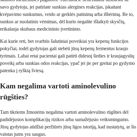
savo gydytoju, jei patiriate sunkias alergines reakcijas, įskaitant
kvėpavimo sunkumus, veido ar gerklės patinimą arba išbėrimą. Be to,
sunkus ar nuolatinis vėmimas, dėl kurio negalite išlaikyti skysčių,
reikalauja skubaus medicininio įvertinimo.
Kai kurie reti, bet svarbūs šalutiniai poveikiai yra kepenų funkcijos
pokyčiai, todėl gydytojas gali stebėti jūsų kepenų fermentus kraujo
tyrimais. Labai retai pacientai gali patirti didesnį širdies ir kraujagyslių
poveikį arba sunkias odos reakcijas, ypač jei jie per greitai po gydymo
patenka į ryškią šviesą.
Kam negalima vartoti aminolevulino
rūgšties?
Tam tikriems žmonėms negalima vartoti aminolevulino rūgšties dėl
padidėjusios komplikacijų rizikos arba sumažėjusio veiksmingumo.
Jūsų gydytojas atidžiai peržiūrės jūsų ligos istoriją, kad nustatytų, ar šis
vaistas jums yra saugus.