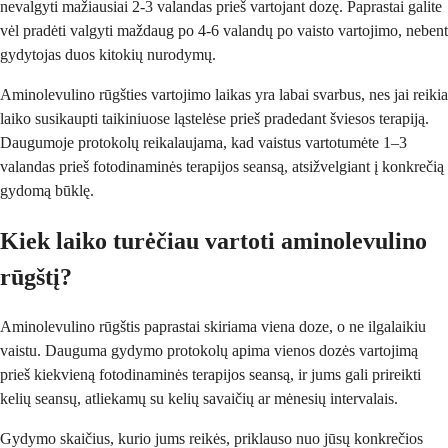
nevalgyti mažiausiai 2-3 valandas prieš vartojant dozę. Paprastai galite
vėl pradėti valgyti maždaug po 4-6 valandų po vaisto vartojimo, nebent
gydytojas duos kitokių nurodymų.
Aminolevulino rūgšties vartojimo laikas yra labai svarbus, nes jai reikia
laiko susikaupti taikiniuose ląstelėse prieš pradedant šviesos terapiją.
Daugumoje protokolų reikalaujama, kad vaistus vartotumėte 1–3
valandas prieš fotodinaminės terapijos seansą, atsižvelgiant į konkrečią
gydomą būklę.
Kiek laiko turėčiau vartoti aminolevulino
rūgštį?
Aminolevulino rūgštis paprastai skiriama viena doze, o ne ilgalaikiu
vaistu. Dauguma gydymo protokolų apima vienos dozės vartojimą
prieš kiekvieną fotodinaminės terapijos seansą, ir jums gali prireikti
kelių seansų, atliekamų su kelių savaičių ar mėnesių intervalais.
Gydymo skaičius, kurio jums reikės, priklauso nuo jūsų konkrečios