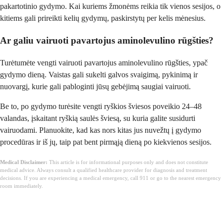
pakartotinio gydymo. Kai kuriems žmonėms reikia tik vienos sesijos, o
kitiems gali prireikti kelių gydymų, paskirstytų per kelis mėnesius.
Ar galiu vairuoti pavartojus aminolevulino rūgšties?
Turėtumėte vengti vairuoti pavartojus aminolevulino rūgšties, ypač
gydymo dieną. Vaistas gali sukelti galvos svaigimą, pykinimą ir
nuovargį, kurie gali pabloginti jūsų gebėjimą saugiai vairuoti.
Be to, po gydymo turėsite vengti ryškios šviesos poveikio 24–48
valandas, įskaitant ryškią saulės šviesą, su kuria galite susidurti
vairuodami. Planuokite, kad kas nors kitas jus nuvežtų į gydymo
procedūras ir iš jų, taip pat bent pirmąją dieną po kiekvienos sesijos.
Medical Disclaimer:
This article is for informational purposes only and does not constitute
medical advice. Always consult a qualified healthcare provider for diagnosis and treatment
decisions. If you are experiencing a medical emergency, call 911 or go to the nearest emergency
room immediately.