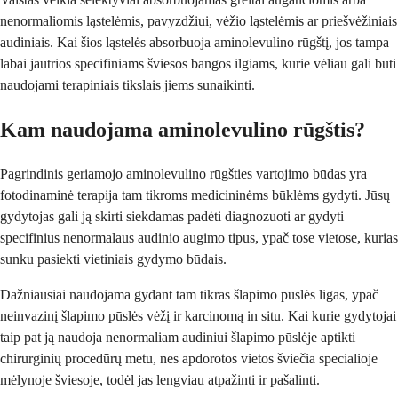
nenormaliomis ląstelėmis, pavyzdžiui, vėžio ląstelėmis ar priešvėžiniais
audiniais. Kai šios ląstelės absorbuoja aminolevulino rūgštį, jos tampa
labai jautrios specifiniams šviesos bangos ilgiams, kurie vėliau gali būti
naudojami terapiniais tikslais jiems sunaikinti.
Kam naudojama aminolevulino rūgštis?
Pagrindinis geriamojo aminolevulino rūgšties vartojimo būdas yra
fotodinaminė terapija tam tikroms medicininėms būklėms gydyti. Jūsų
gydytojas gali ją skirti siekdamas padėti diagnozuoti ar gydyti
specifinius nenormalaus audinio augimo tipus, ypač tose vietose, kurias
sunku pasiekti vietiniais gydymo būdais.
Dažniausiai naudojama gydant tam tikras šlapimo pūslės ligas, ypač
neinvazinį šlapimo pūslės vėžį ir karcinomą in situ. Kai kurie gydytojai
taip pat ją naudoja nenormaliam audiniui šlapimo pūslėje aptikti
chirurginių procedūrų metu, nes apdorotos vietos šviečia specialioje
mėlynoje šviesoje, todėl jas lengviau atpažinti ir pašalinti.