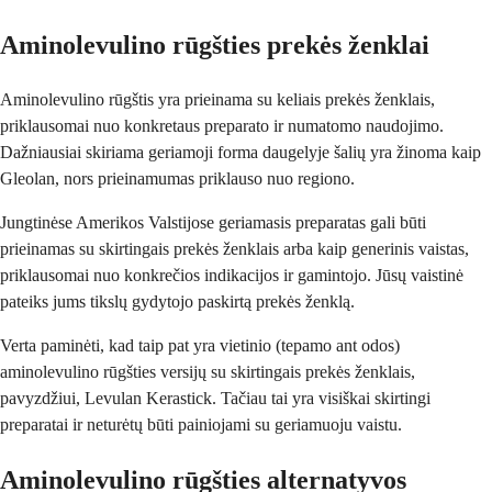
Aminolevulino rūgšties prekės ženklai
Aminolevulino rūgštis yra prieinama su keliais prekės ženklais,
priklausomai nuo konkretaus preparato ir numatomo naudojimo.
Dažniausiai skiriama geriamoji forma daugelyje šalių yra žinoma kaip
Gleolan, nors prieinamumas priklauso nuo regiono.
Jungtinėse Amerikos Valstijose geriamasis preparatas gali būti
prieinamas su skirtingais prekės ženklais arba kaip generinis vaistas,
priklausomai nuo konkrečios indikacijos ir gamintojo. Jūsų vaistinė
pateiks jums tikslų gydytojo paskirtą prekės ženklą.
Verta paminėti, kad taip pat yra vietinio (tepamo ant odos)
aminolevulino rūgšties versijų su skirtingais prekės ženklais,
pavyzdžiui, Levulan Kerastick. Tačiau tai yra visiškai skirtingi
preparatai ir neturėtų būti painiojami su geriamuoju vaistu.
Aminolevulino rūgšties alternatyvos