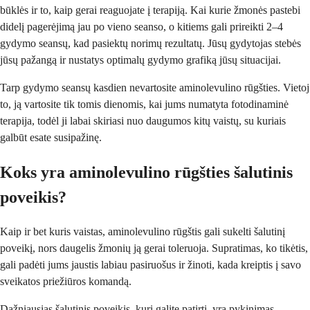
būklės ir to, kaip gerai reaguojate į terapiją. Kai kurie žmonės pastebi
didelį pagerėjimą jau po vieno seanso, o kitiems gali prireikti 2–4
gydymo seansų, kad pasiektų norimų rezultatų. Jūsų gydytojas stebės
jūsų pažangą ir nustatys optimalų gydymo grafiką jūsų situacijai.
Tarp gydymo seansų kasdien nevartosite aminolevulino rūgšties. Vietoj
to, ją vartosite tik tomis dienomis, kai jums numatyta fotodinaminė
terapija, todėl ji labai skiriasi nuo daugumos kitų vaistų, su kuriais
galbūt esate susipažinę.
Koks yra aminolevulino rūgšties šalutinis
poveikis?
Kaip ir bet kuris vaistas, aminolevulino rūgštis gali sukelti šalutinį
poveikį, nors daugelis žmonių ją gerai toleruoja. Supratimas, ko tikėtis,
gali padėti jums jaustis labiau pasiruošus ir žinoti, kada kreiptis į savo
sveikatos priežiūros komandą.
Dažniausias šalutinis poveikis, kurį galite patirti, yra pykinimas,