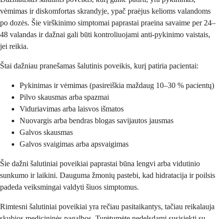
vėmimas ir diskomfortas skrandyje, ypač praėjus kelioms valandoms
po dozės. Šie virškinimo simptomai paprastai praeina savaime per 24–
48 valandas ir dažnai gali būti kontroliuojami anti-pykinimo vaistais,
jei reikia.
Štai dažniau pranešamas šalutinis poveikis, kurį patiria pacientai:
Pykinimas ir vėmimas (pasireiškia maždaug 10–30 % pacientų)
Pilvo skausmas arba spazmai
Viduriavimas arba laisvos išmatos
Nuovargis arba bendras blogas savijautos jausmas
Galvos skausmas
Galvos svaigimas arba apsvaigimas
Šie dažni šalutiniai poveikiai paprastai būna lengvi arba vidutinio
sunkumo ir laikini. Dauguma žmonių pastebi, kad hidratacija ir poilsis
padeda veiksmingai valdyti šiuos simptomus.
Rimtesni šalutiniai poveikiai yra rečiau pasitaikantys, tačiau reikalauja
skubios medicininės pagalbos. Turėtumėte nedelsdami susisiekti su