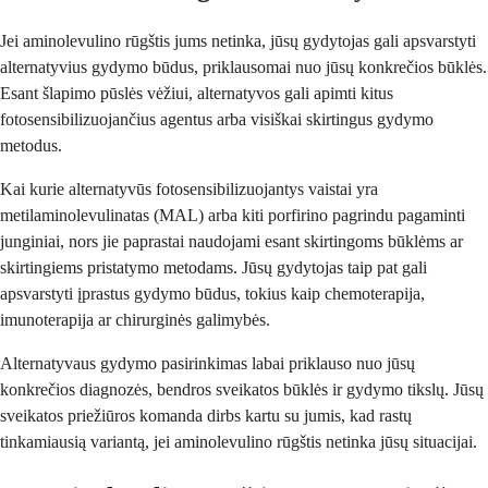
Jei aminolevulino rūgštis jums netinka, jūsų gydytojas gali apsvarstyti
alternatyvius gydymo būdus, priklausomai nuo jūsų konkrečios būklės.
Esant šlapimo pūslės vėžiui, alternatyvos gali apimti kitus
fotosensibilizuojančius agentus arba visiškai skirtingus gydymo
metodus.
Kai kurie alternatyvūs fotosensibilizuojantys vaistai yra
metilaminolevulinatas (MAL) arba kiti porfirino pagrindu pagaminti
junginiai, nors jie paprastai naudojami esant skirtingoms būklėms ar
skirtingiems pristatymo metodams. Jūsų gydytojas taip pat gali
apsvarstyti įprastus gydymo būdus, tokius kaip chemoterapija,
imunoterapija ar chirurginės galimybės.
Alternatyvaus gydymo pasirinkimas labai priklauso nuo jūsų
konkrečios diagnozės, bendros sveikatos būklės ir gydymo tikslų. Jūsų
sveikatos priežiūros komanda dirbs kartu su jumis, kad rastų
tinkamiausią variantą, jei aminolevulino rūgštis netinka jūsų situacijai.