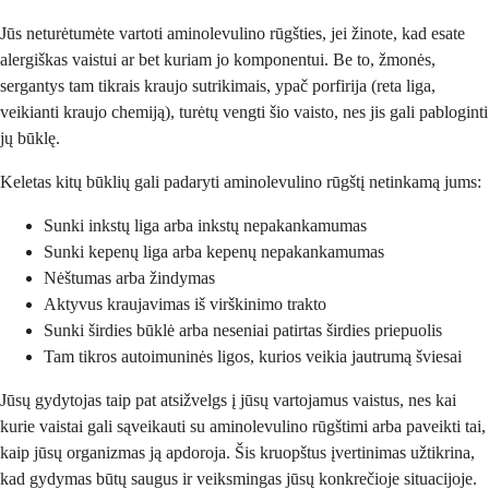
Jūs neturėtumėte vartoti aminolevulino rūgšties, jei žinote, kad esate
alergiškas vaistui ar bet kuriam jo komponentui. Be to, žmonės,
sergantys tam tikrais kraujo sutrikimais, ypač porfirija (reta liga,
veikianti kraujo chemiją), turėtų vengti šio vaisto, nes jis gali pabloginti
jų būklę.
Keletas kitų būklių gali padaryti aminolevulino rūgštį netinkamą jums:
Sunki inkstų liga arba inkstų nepakankamumas
Sunki kepenų liga arba kepenų nepakankamumas
Nėštumas arba žindymas
Aktyvus kraujavimas iš virškinimo trakto
Sunki širdies būklė arba neseniai patirtas širdies priepuolis
Tam tikros autoimuninės ligos, kurios veikia jautrumą šviesai
Jūsų gydytojas taip pat atsižvelgs į jūsų vartojamus vaistus, nes kai
kurie vaistai gali sąveikauti su aminolevulino rūgštimi arba paveikti tai,
kaip jūsų organizmas ją apdoroja. Šis kruopštus įvertinimas užtikrina,
kad gydymas būtų saugus ir veiksmingas jūsų konkrečioje situacijoje.