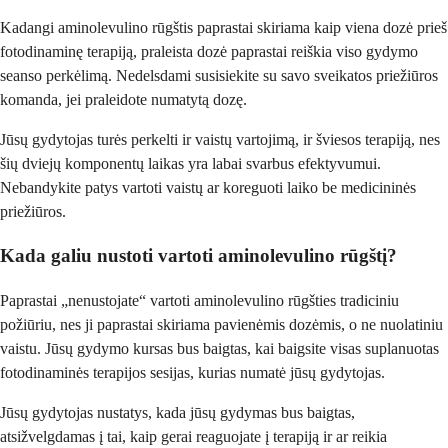
Kadangi aminolevulino rūgštis paprastai skiriama kaip viena dozė prieš
fotodinaminę terapiją, praleista dozė paprastai reiškia viso gydymo
seanso perkėlimą. Nedelsdami susisiekite su savo sveikatos priežiūros
komanda, jei praleidote numatytą dozę.
Jūsų gydytojas turės perkelti ir vaistų vartojimą, ir šviesos terapiją, nes
šių dviejų komponentų laikas yra labai svarbus efektyvumui.
Nebandykite patys vartoti vaistų ar koreguoti laiko be medicininės
priežiūros.
Kada galiu nustoti vartoti aminolevulino rūgštį?
Paprastai „nenustojate“ vartoti aminolevulino rūgšties tradiciniu
požiūriu, nes ji paprastai skiriama pavienėmis dozėmis, o ne nuolatiniu
vaistu. Jūsų gydymo kursas bus baigtas, kai baigsite visas suplanuotas
fotodinaminės terapijos sesijas, kurias numatė jūsų gydytojas.
Jūsų gydytojas nustatys, kada jūsų gydymas bus baigtas,
atsižvelgdamas į tai, kaip gerai reaguojate į terapiją ir ar reikia