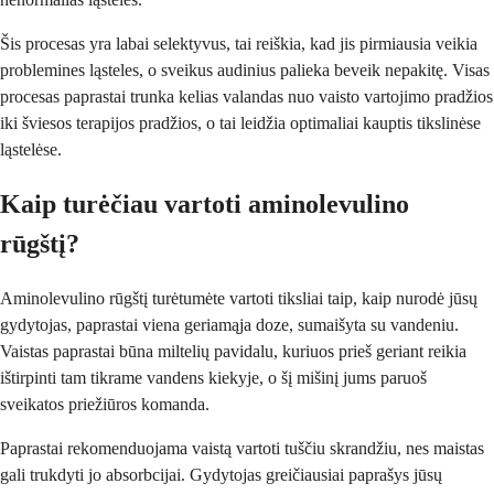
Šis procesas yra labai selektyvus, tai reiškia, kad jis pirmiausia veikia
problemines ląsteles, o sveikus audinius palieka beveik nepakitę. Visas
procesas paprastai trunka kelias valandas nuo vaisto vartojimo pradžios
iki šviesos terapijos pradžios, o tai leidžia optimaliai kauptis tikslinėse
ląstelėse.
Kaip turėčiau vartoti aminolevulino
rūgštį?
Aminolevulino rūgštį turėtumėte vartoti tiksliai taip, kaip nurodė jūsų
gydytojas, paprastai viena geriamąja doze, sumaišyta su vandeniu.
Vaistas paprastai būna miltelių pavidalu, kuriuos prieš geriant reikia
ištirpinti tam tikrame vandens kiekyje, o šį mišinį jums paruoš
sveikatos priežiūros komanda.
Paprastai rekomenduojama vaistą vartoti tuščiu skrandžiu, nes maistas
gali trukdyti jo absorbcijai. Gydytojas greičiausiai paprašys jūsų