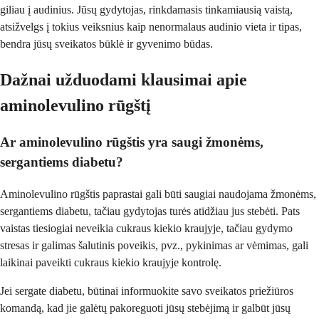
giliau į audinius. Jūsų gydytojas, rinkdamasis tinkamiausią vaistą,
atsižvelgs į tokius veiksnius kaip nenormalaus audinio vieta ir tipas,
bendra jūsų sveikatos būklė ir gyvenimo būdas.
Dažnai užduodami klausimai apie
aminolevulino rūgštį
Ar aminolevulino rūgštis yra saugi žmonėms,
sergantiems diabetu?
Aminolevulino rūgštis paprastai gali būti saugiai naudojama žmonėms,
sergantiems diabetu, tačiau gydytojas turės atidžiau jus stebėti. Pats
vaistas tiesiogiai neveikia cukraus kiekio kraujyje, tačiau gydymo
stresas ir galimas šalutinis poveikis, pvz., pykinimas ar vėmimas, gali
laikinai paveikti cukraus kiekio kraujyje kontrolę.
Jei sergate diabetu, būtinai informuokite savo sveikatos priežiūros
komandą, kad jie galėtų pakoreguoti jūsų stebėjimą ir galbūt jūsų