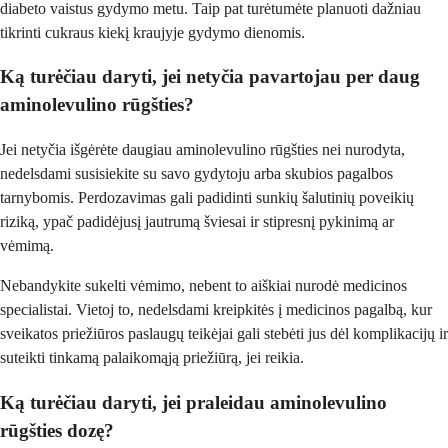
diabeto vaistus gydymo metu. Taip pat turėtumėte planuoti dažniau
tikrinti cukraus kiekį kraujyje gydymo dienomis.
Ką turėčiau daryti, jei netyčia pavartojau per daug
aminolevulino rūgšties?
Jei netyčia išgėrėte daugiau aminolevulino rūgšties nei nurodyta,
nedelsdami susisiekite su savo gydytoju arba skubios pagalbos
tarnybomis. Perdozavimas gali padidinti sunkių šalutinių poveikių
riziką, ypač padidėjusį jautrumą šviesai ir stipresnį pykinimą ar
vėmimą.
Nebandykite sukelti vėmimo, nebent to aiškiai nurodė medicinos
specialistai. Vietoj to, nedelsdami kreipkitės į medicinos pagalbą, kur
sveikatos priežiūros paslaugų teikėjai gali stebėti jus dėl komplikacijų ir
suteikti tinkamą palaikomąją priežiūrą, jei reikia.
Ką turėčiau daryti, jei praleidau aminolevulino
rūgšties dozę?