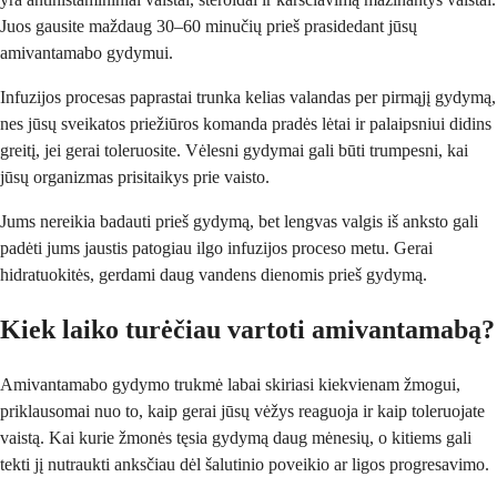
Juos gausite maždaug 30–60 minučių prieš prasidedant jūsų
amivantamabo gydymui.
Infuzijos procesas paprastai trunka kelias valandas per pirmąjį gydymą,
nes jūsų sveikatos priežiūros komanda pradės lėtai ir palaipsniui didins
greitį, jei gerai toleruosite. Vėlesni gydymai gali būti trumpesni, kai
jūsų organizmas prisitaikys prie vaisto.
Jums nereikia badauti prieš gydymą, bet lengvas valgis iš anksto gali
padėti jums jaustis patogiau ilgo infuzijos proceso metu. Gerai
hidratuokitės, gerdami daug vandens dienomis prieš gydymą.
Kiek laiko turėčiau vartoti amivantamabą?
Amivantamabo gydymo trukmė labai skiriasi kiekvienam žmogui,
priklausomai nuo to, kaip gerai jūsų vėžys reaguoja ir kaip toleruojate
vaistą. Kai kurie žmonės tęsia gydymą daug mėnesių, o kitiems gali
tekti jį nutraukti anksčiau dėl šalutinio poveikio ar ligos progresavimo.