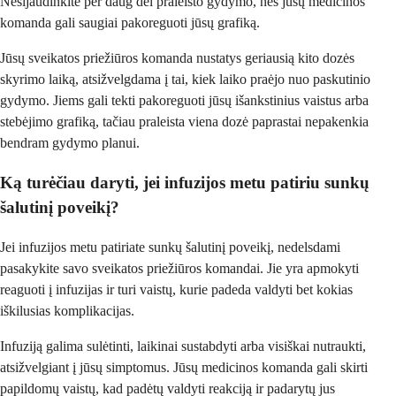
Nesijaudinkite per daug dėl praleisto gydymo, nes jūsų medicinos
komanda gali saugiai pakoreguoti jūsų grafiką.
Jūsų sveikatos priežiūros komanda nustatys geriausią kito dozės
skyrimo laiką, atsižvelgdama į tai, kiek laiko praėjo nuo paskutinio
gydymo. Jiems gali tekti pakoreguoti jūsų išankstinius vaistus arba
stebėjimo grafiką, tačiau praleista viena dozė paprastai nepakenkia
bendram gydymo planui.
Ką turėčiau daryti, jei infuzijos metu patiriu sunkų
šalutinį poveikį?
Jei infuzijos metu patiriate sunkų šalutinį poveikį, nedelsdami
pasakykite savo sveikatos priežiūros komandai. Jie yra apmokyti
reaguoti į infuzijas ir turi vaistų, kurie padeda valdyti bet kokias
iškilusias komplikacijas.
Infuziją galima sulėtinti, laikinai sustabdyti arba visiškai nutraukti,
atsižvelgiant į jūsų simptomus. Jūsų medicinos komanda gali skirti
papildomų vaistų, kad padėtų valdyti reakciją ir padarytų jus