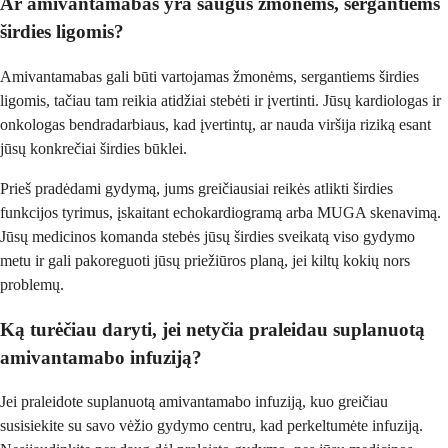
Ar amivantamabas yra saugus žmonėms, sergantiems
širdies ligomis?
Amivantamabas gali būti vartojamas žmonėms, sergantiems širdies
ligomis, tačiau tam reikia atidžiai stebėti ir įvertinti. Jūsų kardiologas ir
onkologas bendradarbiaus, kad įvertintų, ar nauda viršija riziką esant
jūsų konkrečiai širdies būklei.
Prieš pradėdami gydymą, jums greičiausiai reikės atlikti širdies
funkcijos tyrimus, įskaitant echokardiogramą arba MUGA skenavimą.
Jūsų medicinos komanda stebės jūsų širdies sveikatą viso gydymo
metu ir gali pakoreguoti jūsų priežiūros planą, jei kiltų kokių nors
problemų.
Ką turėčiau daryti, jei netyčia praleidau suplanuotą
amivantamabo infuziją?
Jei praleidote suplanuotą amivantamabo infuziją, kuo greičiau
susisiekite su savo vėžio gydymo centru, kad perkeltumėte infuziją.