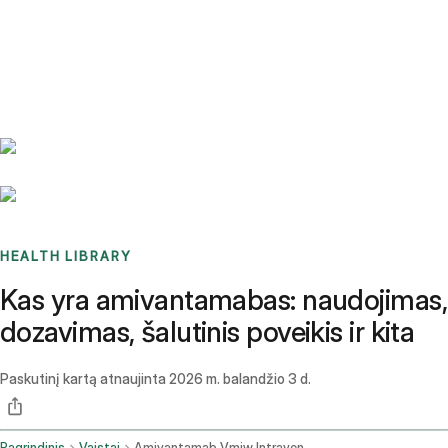
Benchmarks
Stories
FAQ
Sign up / Log in
HEALTH LIBRARY
Kas yra amivantamabas: naudojimas,
dozavimas, šalutinis poveikis ir kita
Paskutinį kartą atnaujinta
2026 m. balandžio 3 d.
Pagrindinis
Vaistai
Amivantamab Vmjw Intravenous Route