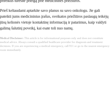
prireikus turėsite prieigą prie medicininės priežiūros.
Prieš keliaudami aptarkite savo planus su savo onkologu. Jie gali
pateikti jums medicininius įrašus, sveikatos priežiūros paslaugų teikėjų
jūsų kelionės vietoje kontaktinę informaciją ir patarimus, kaip valdyti
galimą šalutinį poveikį, kai esate toli nuo namų.
Medical Disclaimer:
This article is for informational purposes only and does not constitute
medical advice. Always consult a qualified healthcare provider for diagnosis and treatment
decisions. If you are experiencing a medical emergency, call 911 or go to the nearest emergency
room immediately.