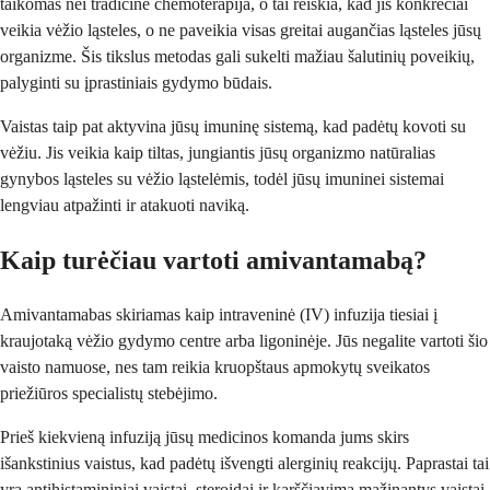
taikomas nei tradicinė chemoterapija, o tai reiškia, kad jis konkrečiai
veikia vėžio ląsteles, o ne paveikia visas greitai augančias ląsteles jūsų
organizme. Šis tikslus metodas gali sukelti mažiau šalutinių poveikių,
palyginti su įprastiniais gydymo būdais.
Vaistas taip pat aktyvina jūsų imuninę sistemą, kad padėtų kovoti su
vėžiu. Jis veikia kaip tiltas, jungiantis jūsų organizmo natūralias
gynybos ląsteles su vėžio ląstelėmis, todėl jūsų imuninei sistemai
lengviau atpažinti ir atakuoti naviką.
Kaip turėčiau vartoti amivantamabą?
Amivantamabas skiriamas kaip intraveninė (IV) infuzija tiesiai į
kraujotaką vėžio gydymo centre arba ligoninėje. Jūs negalite vartoti šio
vaisto namuose, nes tam reikia kruopštaus apmokytų sveikatos
priežiūros specialistų stebėjimo.
Prieš kiekvieną infuziją jūsų medicinos komanda jums skirs
išankstinius vaistus, kad padėtų išvengti alerginių reakcijų. Paprastai tai
yra antihistamininiai vaistai, steroidai ir karščiavimą mažinantys vaistai.