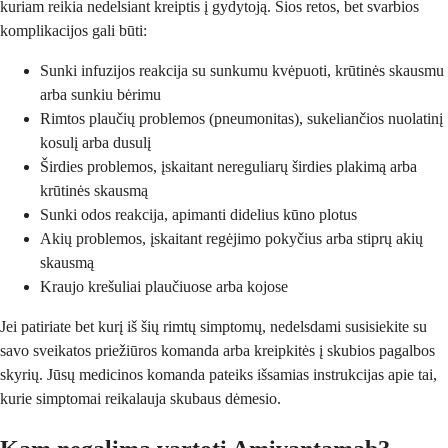
kuriam reikia nedelsiant kreiptis į gydytoją. Šios retos, bet svarbios
komplikacijos gali būti:
Sunki infuzijos reakcija su sunkumu kvėpuoti, krūtinės skausmu
arba sunkiu bėrimu
Rimtos plaučių problemos (pneumonitas), sukeliančios nuolatinį
kosulį arba dusulį
Širdies problemos, įskaitant nereguliarų širdies plakimą arba
krūtinės skausmą
Sunki odos reakcija, apimanti didelius kūno plotus
Akių problemos, įskaitant regėjimo pokyčius arba stiprų akių
skausmą
Kraujo krešuliai plaučiuose arba kojose
Jei patiriate bet kurį iš šių rimtų simptomų, nedelsdami susisiekite su
savo sveikatos priežiūros komanda arba kreipkitės į skubios pagalbos
skyrių. Jūsų medicinos komanda pateiks išsamias instrukcijas apie tai,
kurie simptomai reikalauja skubaus dėmesio.