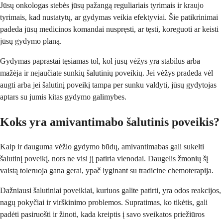
Jūsų onkologas stebės jūsų pažangą reguliariais tyrimais ir kraujo
tyrimais, kad nustatytų, ar gydymas veikia efektyviai. Šie patikrinimai
padeda jūsų medicinos komandai nuspręsti, ar tęsti, koreguoti ar keisti
jūsų gydymo planą.
Gydymas paprastai tęsiamas tol, kol jūsų vėžys yra stabilus arba
mažėja ir nejaučiate sunkių šalutinių poveikių. Jei vėžys pradeda vėl
augti arba jei šalutinį poveikį tampa per sunku valdyti, jūsų gydytojas
aptars su jumis kitas gydymo galimybes.
Koks yra amivantimabo šalutinis poveikis?
Kaip ir dauguma vėžio gydymo būdų, amivantimabas gali sukelti
šalutinį poveikį, nors ne visi jį patiria vienodai. Daugelis žmonių šį
vaistą toleruoja gana gerai, ypač lyginant su tradicine chemoterapija.
Dažniausi šalutiniai poveikiai, kuriuos galite patirti, yra odos reakcijos,
nagų pokyčiai ir virškinimo problemos. Supratimas, ko tikėtis, gali
padėti pasiruošti ir žinoti, kada kreiptis į savo sveikatos priežiūros