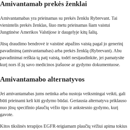
Amivantamab prekės ženklai
Amivantamabas yra prieinamas su prekės ženklu Rybrevant. Tai
vienintelis prekės ženklas, šiuo metu prieinamas šiam vaistui
Jungtinėse Amerikos Valstijose ir daugelyje kitų šalių.
Jūsų draudimo bendrovė ir vaistinė atpažins vaistą pagal jo generinį
pavadinimą (amivantamabas) arba prekės ženklą (Rybrevant). Abu
pavadinimai reiškia tą patį vaistą, todėl nesijaudinkite, jei pamatysite
kurį nors iš jų savo medicinos įrašuose ar gydymo dokumentuose.
Amivantamabo alternatyvos
Jei amivantamabas jums netinka arba nustoja veiksmingai veikti, gali
būti prieinami keli kiti gydymo būdai. Geriausia alternatyva priklauso
nuo jūsų specifinio plaučių vėžio tipo ir ankstesnio gydymo, kurį
gavote.
Kitos tikslinės terapijos EGFR-teigiamam plaučių vėžiui apima tokius