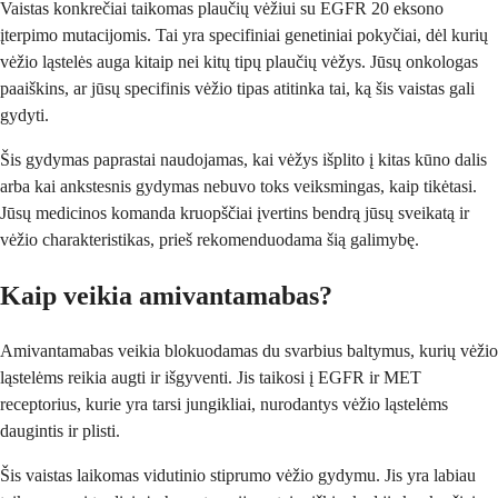
Vaistas konkrečiai taikomas plaučių vėžiui su EGFR 20 eksono
įterpimo mutacijomis. Tai yra specifiniai genetiniai pokyčiai, dėl kurių
vėžio ląstelės auga kitaip nei kitų tipų plaučių vėžys. Jūsų onkologas
paaiškins, ar jūsų specifinis vėžio tipas atitinka tai, ką šis vaistas gali
gydyti.
Šis gydymas paprastai naudojamas, kai vėžys išplito į kitas kūno dalis
arba kai ankstesnis gydymas nebuvo toks veiksmingas, kaip tikėtasi.
Jūsų medicinos komanda kruopščiai įvertins bendrą jūsų sveikatą ir
vėžio charakteristikas, prieš rekomenduodama šią galimybę.
Kaip veikia amivantamabas?
Amivantamabas veikia blokuodamas du svarbius baltymus, kurių vėžio
ląstelėms reikia augti ir išgyventi. Jis taikosi į EGFR ir MET
receptorius, kurie yra tarsi jungikliai, nurodantys vėžio ląstelėms
daugintis ir plisti.
Šis vaistas laikomas vidutinio stiprumo vėžio gydymu. Jis yra labiau