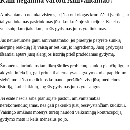
Kam negalima vartoti Amivantamab?
Amivantamab netinka visiems, ir jūsų onkologas kruopščiai įvertins, ar
tai yra tinkamas pasirinkimas jūsų konkrečioje situacijoje. Keletas
veiksnių daro įtaką tam, ar šis gydymas jums yra tinkamas.
Jūs neturėtumėte gauti amivantamabo, jei praeityje patyrėte sunkią
alerginę reakciją į šį vaistą ar bet kurį jo ingredientą. Jūsų gydytojas
išsamiai aptars jūsų alergijos istoriją prieš pradėdamas gydymą.
Žmonėms, turintiems tam tikrų širdies problemų, sunkių plaučių ligų ar
aktyvių infekcijų, gali prireikti alternatyvaus gydymo arba papildomo
stebėjimo. Jūsų medicinos komanda peržiūrės visą jūsų medicinos
istoriją, kad įsitikintų, jog šis gydymas jums yra saugus.
Jei esate nėščia arba planuojate pastoti, amivantamabas
nerekomenduojamas, nes gali pakenkti jūsų besivystančiam kūdikiui.
Vaisingo amžiaus moterys turėtų naudoti veiksmingą kontracepciją
gydymo metu ir kelis mėnesius po jo.