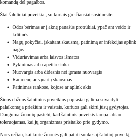
komandą dėl pagalbos.
Štai šalutiniai poveikiai, su kuriais greičiausiai susidursite:
Odos bėrimas ar į aknę panašūs protrūkiai, ypač ant veido ir
krūtinės
Nagų pokyčiai, įskaitant skausmą, patinimą ar infekcijas aplink
nagus
Viduriavimas arba laisvos išmatos
Pykinimas arba apetito stoka
Nuovargis arba didesnis nei įprasta nuovargis
Raumenų ar sąnarių skausmas
Patinimas rankose, kojose ar aplink akis
Šiuos dažnus šalutinius poveikius paprastai galima suvaldyti
palaikomąja priežiūra ir vaistais, kuriuos gali skirti jūsų gydytojas.
Dauguma žmonių pastebi, kad šalutinis poveikis tampa labiau
toleruojamas, kai jų organizmas prisitaiko prie gydymo.
Nors rečiau, kai kurie žmonės gali patirti sunkesnį šalutinį poveikį,