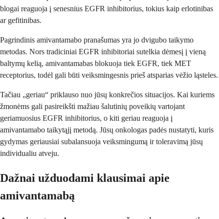
blogai reaguoja į senesnius EGFR inhibitorius, tokius kaip erlotinibas
ar gefitinibas.
Pagrindinis amivantamabo pranašumas yra jo dvigubo taikymo
metodas. Nors tradiciniai EGFR inhibitoriai sutelkia dėmesį į vieną
baltymų kelią, amivantamabas blokuoja tiek EGFR, tiek MET
receptorius, todėl gali būti veiksmingesnis prieš atsparias vėžio ląsteles.
Tačiau „geriau“ priklauso nuo jūsų konkrečios situacijos. Kai kuriems
žmonėms gali pasireikšti mažiau šalutinių poveikių vartojant
geriamuosius EGFR inhibitorius, o kiti geriau reaguoja į
amivantamabo taikytąjį metodą. Jūsų onkologas padės nustatyti, kuris
gydymas geriausiai subalansuoja veiksmingumą ir toleravimą jūsų
individualiu atveju.
Dažnai užduodami klausimai apie
amivantamabą