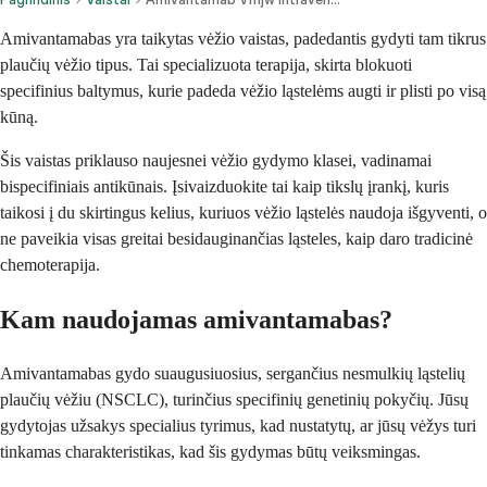
Amivantamabas yra taikytas vėžio vaistas, padedantis gydyti tam tikrus
plaučių vėžio tipus. Tai specializuota terapija, skirta blokuoti
specifinius baltymus, kurie padeda vėžio ląstelėms augti ir plisti po visą
kūną.
Šis vaistas priklauso naujesnei vėžio gydymo klasei, vadinamai
bispecifiniais antikūnais. Įsivaizduokite tai kaip tikslų įrankį, kuris
taikosi į du skirtingus kelius, kuriuos vėžio ląstelės naudoja išgyventi, o
ne paveikia visas greitai besidauginančias ląsteles, kaip daro tradicinė
chemoterapija.
Kam naudojamas amivantamabas?
Amivantamabas gydo suaugusiuosius, sergančius nesmulkių ląstelių
plaučių vėžiu (NSCLC), turinčius specifinių genetinių pokyčių. Jūsų
gydytojas užsakys specialius tyrimus, kad nustatytų, ar jūsų vėžys turi
tinkamas charakteristikas, kad šis gydymas būtų veiksmingas.