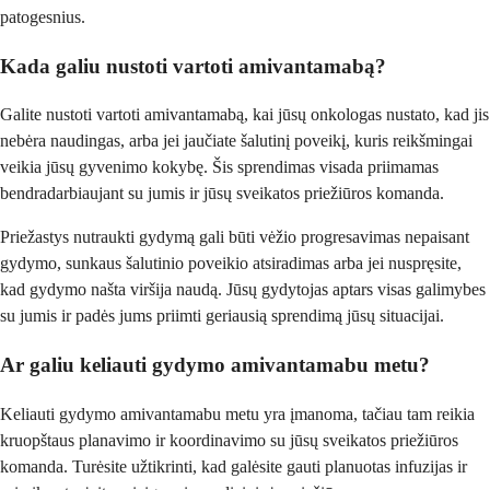
patogesnius.
Kada galiu nustoti vartoti amivantamabą?
Galite nustoti vartoti amivantamabą, kai jūsų onkologas nustato, kad jis
nebėra naudingas, arba jei jaučiate šalutinį poveikį, kuris reikšmingai
veikia jūsų gyvenimo kokybę. Šis sprendimas visada priimamas
bendradarbiaujant su jumis ir jūsų sveikatos priežiūros komanda.
Priežastys nutraukti gydymą gali būti vėžio progresavimas nepaisant
gydymo, sunkaus šalutinio poveikio atsiradimas arba jei nuspręsite,
kad gydymo našta viršija naudą. Jūsų gydytojas aptars visas galimybes
su jumis ir padės jums priimti geriausią sprendimą jūsų situacijai.
Ar galiu keliauti gydymo amivantamabu metu?
Keliauti gydymo amivantamabu metu yra įmanoma, tačiau tam reikia
kruopštaus planavimo ir koordinavimo su jūsų sveikatos priežiūros
komanda. Turėsite užtikrinti, kad galėsite gauti planuotas infuzijas ir