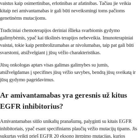
vaistus kaip osimertinibas, erlotinibas ar afatinibas. Tačiau jie veikia
kitaip nei amivantamabas ir gali būti neveiksmingi toms pačioms
genetinėms mutacijoms.
Tradiciniai chemoterapijos deriniai išlieka svarbiomis gydymo
galimybėmis, ypač kai tikslinės terapijos nebeveikia. Imunoterapiniai
vaistai, tokie kaip pembrolizumabas ar nivolumabas, taip pat gali būti
svarstomi, atsižvelgiant į jūsų vėžio charakteristikas.
Jūsų onkologas aptars visas galimas galimybes su jumis,
atsižvelgdamas į specifines jūsų vėžio savybes, bendrą jūsų sveikatą ir
jūsų gydymo pageidavimus.
Ar amivantamabas yra geresnis už kitus
EGFR inhibitorius?
Amivantamabas siūlo unikalių pranašumų, palyginti su kitais EGFR
inhibitoriais, ypač esant specifiniams plaučių vėžio mutacijų tipams. Jis
sukurtas veikti prieš EGFR 20 eksono įterpimo mutacijas, kurios