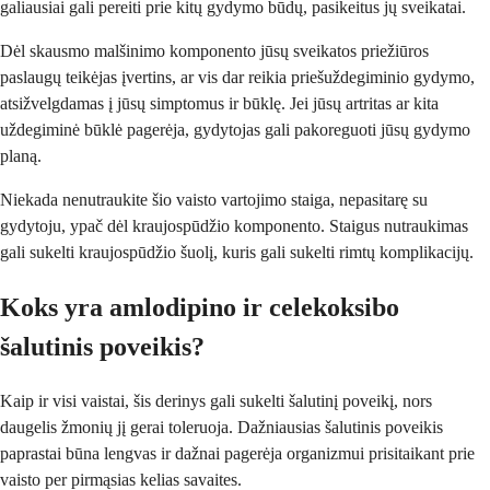
galiausiai gali pereiti prie kitų gydymo būdų, pasikeitus jų sveikatai.
Dėl skausmo malšinimo komponento jūsų sveikatos priežiūros
paslaugų teikėjas įvertins, ar vis dar reikia priešuždegiminio gydymo,
atsižvelgdamas į jūsų simptomus ir būklę. Jei jūsų artritas ar kita
uždegiminė būklė pagerėja, gydytojas gali pakoreguoti jūsų gydymo
planą.
Niekada nenutraukite šio vaisto vartojimo staiga, nepasitarę su
gydytoju, ypač dėl kraujospūdžio komponento. Staigus nutraukimas
gali sukelti kraujospūdžio šuolį, kuris gali sukelti rimtų komplikacijų.
Koks yra amlodipino ir celekoksibo
šalutinis poveikis?
Kaip ir visi vaistai, šis derinys gali sukelti šalutinį poveikį, nors
daugelis žmonių jį gerai toleruoja. Dažniausias šalutinis poveikis
paprastai būna lengvas ir dažnai pagerėja organizmui prisitaikant prie
vaisto per pirmąsias kelias savaites.