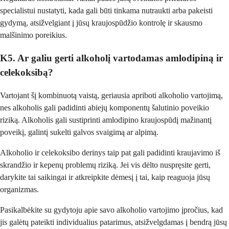
specialistui nustatyti, kada gali būti tinkama nutraukti arba pakeisti
gydymą, atsižvelgiant į jūsų kraujospūdžio kontrolę ir skausmo
malšinimo poreikius.
K5. Ar galiu gerti alkoholį vartodamas amlodipiną ir
celekoksibą?
Vartojant šį kombinuotą vaistą, geriausia apriboti alkoholio vartojimą,
nes alkoholis gali padidinti abiejų komponentų šalutinio poveikio
riziką. Alkoholis gali sustiprinti amlodipino kraujospūdį mažinantį
poveikį, galintį sukelti galvos svaigimą ar alpimą.
Alkoholio ir celekoksibo derinys taip pat gali padidinti kraujavimo iš
skrandžio ir kepenų problemų riziką. Jei vis dėlto nuspręsite gerti,
darykite tai saikingai ir atkreipkite dėmesį į tai, kaip reaguoja jūsų
organizmas.
Pasikalbėkite su gydytoju apie savo alkoholio vartojimo įpročius, kad
jis galėtų pateikti individualius patarimus, atsižvelgdamas į bendrą jūsų