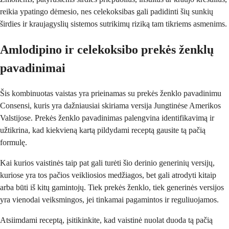
reikia ypatingo dėmesio, nes celekoksibas gali padidinti šių sunkių
širdies ir kraujagyslių sistemos sutrikimų riziką tam tikriems asmenims.
Amlodipino ir celekoksibo prekės ženklų
pavadinimai
Šis kombinuotas vaistas yra prieinamas su prekės ženklo pavadinimu
Consensi, kuris yra dažniausiai skiriama versija Jungtinėse Amerikos
Valstijose. Prekės ženklo pavadinimas palengvina identifikavimą ir
užtikrina, kad kiekvieną kartą pildydami receptą gausite tą pačią
formulę.
Kai kurios vaistinės taip pat gali turėti šio derinio generinių versijų,
kuriose yra tos pačios veikliosios medžiagos, bet gali atrodyti kitaip
arba būti iš kitų gamintojų. Tiek prekės ženklo, tiek generinės versijos
yra vienodai veiksmingos, jei tinkamai pagamintos ir reguliuojamos.
Atsiimdami receptą, įsitikinkite, kad vaistinė nuolat duoda tą pačią