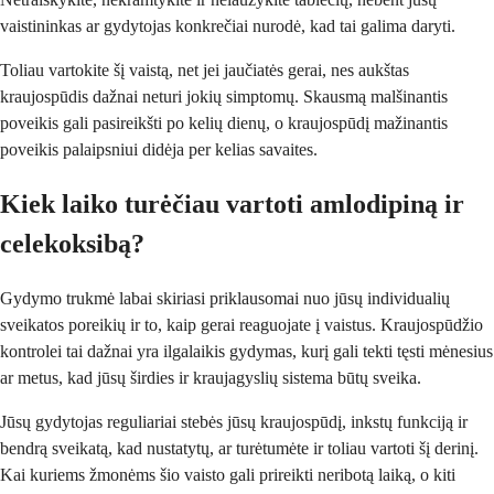
vaistininkas ar gydytojas konkrečiai nurodė, kad tai galima daryti.
Toliau vartokite šį vaistą, net jei jaučiatės gerai, nes aukštas
kraujospūdis dažnai neturi jokių simptomų. Skausmą malšinantis
poveikis gali pasireikšti po kelių dienų, o kraujospūdį mažinantis
poveikis palaipsniui didėja per kelias savaites.
Kiek laiko turėčiau vartoti amlodipiną ir
celekoksibą?
Gydymo trukmė labai skiriasi priklausomai nuo jūsų individualių
sveikatos poreikių ir to, kaip gerai reaguojate į vaistus. Kraujospūdžio
kontrolei tai dažnai yra ilgalaikis gydymas, kurį gali tekti tęsti mėnesius
ar metus, kad jūsų širdies ir kraujagyslių sistema būtų sveika.
Jūsų gydytojas reguliariai stebės jūsų kraujospūdį, inkstų funkciją ir
bendrą sveikatą, kad nustatytų, ar turėtumėte ir toliau vartoti šį derinį.
Kai kuriems žmonėms šio vaisto gali prireikti neribotą laiką, o kiti