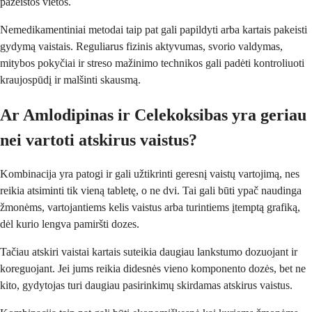
pažeistos vietos.
Nemedikamentiniai metodai taip pat gali papildyti arba kartais pakeisti
gydymą vaistais. Reguliarus fizinis aktyvumas, svorio valdymas,
mitybos pokyčiai ir streso mažinimo technikos gali padėti kontroliuoti
kraujospūdį ir malšinti skausmą.
Ar Amlodipinas ir Celekoksibas yra geriau
nei vartoti atskirus vaistus?
Kombinacija yra patogi ir gali užtikrinti geresnį vaistų vartojimą, nes
reikia atsiminti tik vieną tabletę, o ne dvi. Tai gali būti ypač naudinga
žmonėms, vartojantiems kelis vaistus arba turintiems įtemptą grafiką,
dėl kurio lengva pamiršti dozes.
Tačiau atskiri vaistai kartais suteikia daugiau lankstumo dozuojant ir
koreguojant. Jei jums reikia didesnės vieno komponento dozės, bet ne
kito, gydytojas turi daugiau pasirinkimų skirdamas atskirus vaistus.