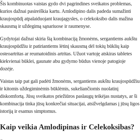
Šis kombinuotas vaistas gydo dvi pagrindines sveikatos problemas,
kurios dažnai pasireiškia kartu. Amlodipino dalis padeda sumažinti
kraujospūdį atpalaiduojant kraujagysles, o celekoksibo dalis mažina
skausmą ir uždegimą sąnariuose ir raumenyse.
Gydytojai dažnai skiria šią kombinaciją žmonėms, sergantiems aukštu
kraujospūdžiu ir patiriantiems lėtinį skausmą dėl tokių būklių kaip
osteoartritas ar reumatoidinis artritas. Užuot vartoję atskiras tabletes
kiekvienai būklei, gaunate abu gydymo būdus vienoje patogioje
dozėje.
Vaistas taip pat gali padėti žmonėms, sergantiems aukštu kraujospūdžiu
ir kitomis uždegiminėmis būklėmis, sukeliančiomis nuolatinį
diskomfortą. Jūsų sveikatos priežiūros paslaugų teikėjas nustatys, ar ši
kombinacija tinka jūsų konkrečiai situacijai, atsižvelgdamas į jūsų ligos
istoriją ir esamus simptomus.
Kaip veikia Amlodipinas ir Celekoksibas?