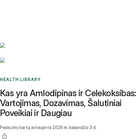
Benchmarks
Stories
FAQ
Sign up / Log in
HEALTH LIBRARY
Kas yra Amlodipinas ir Celekoksibas:
Vartojimas, Dozavimas, Šalutiniai
Poveikiai ir Daugiau
Paskutinį kartą atnaujinta
2026 m. balandžio 3 d.