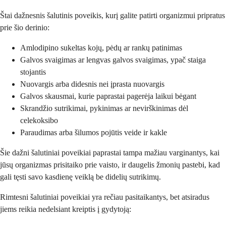
Štai dažnesnis šalutinis poveikis, kurį galite patirti organizmui pripratus
prie šio derinio:
Amlodipino sukeltas kojų, pėdų ar rankų patinimas
Galvos svaigimas ar lengvas galvos svaigimas, ypač staiga
stojantis
Nuovargis arba didesnis nei įprasta nuovargis
Galvos skausmai, kurie paprastai pagerėja laikui bėgant
Skrandžio sutrikimai, pykinimas ar nevirškinimas dėl
celekoksibo
Paraudimas arba šilumos pojūtis veide ir kakle
Šie dažni šalutiniai poveikiai paprastai tampa mažiau varginantys, kai
jūsų organizmas prisitaiko prie vaisto, ir daugelis žmonių pastebi, kad
gali tęsti savo kasdienę veiklą be didelių sutrikimų.
Rimtesni šalutiniai poveikiai yra rečiau pasitaikantys, bet atsiradus
jiems reikia nedelsiant kreiptis į gydytoją: