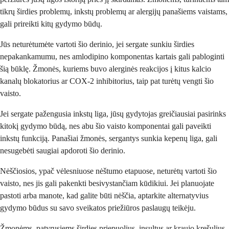
tikrų širdies problemų, inkstų problemų ar alergijų panašiems vaistams,
gali prireikti kitų gydymo būdų.
Jūs neturėtumėte vartoti šio derinio, jei sergate sunkiu širdies
nepakankamumu, nes amlodipino komponentas kartais gali pabloginti
šią būklę. Žmonės, kuriems buvo alerginės reakcijos į kitus kalcio
kanalų blokatorius ar COX-2 inhibitorius, taip pat turėtų vengti šio
vaisto.
Jei sergate pažengusia inkstų liga, jūsų gydytojas greičiausiai pasirinks
kitokį gydymo būdą, nes abu šio vaisto komponentai gali paveikti
inkstų funkciją. Panašiai žmonės, sergantys sunkia kepenų liga, gali
nesugebėti saugiai apdoroti šio derinio.
Nėščiosios, ypač vėlesniuose nėštumo etapuose, neturėtų vartoti šio
vaisto, nes jis gali pakenkti besivystančiam kūdikiui. Jei planuojate
pastoti arba manote, kad galite būti nėščia, aptarkite alternatyvius
gydymo būdus su savo sveikatos priežiūros paslaugų teikėju.
Žmonėms, patyrusiems širdies priepuolius, insultus ar kraujo krešulius,