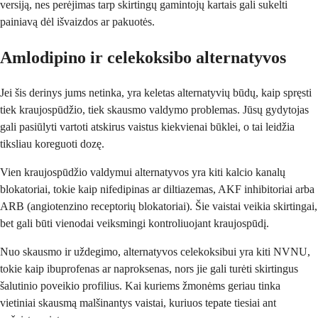
versiją, nes perėjimas tarp skirtingų gamintojų kartais gali sukelti
painiavą dėl išvaizdos ar pakuotės.
Amlodipino ir celekoksibo alternatyvos
Jei šis derinys jums netinka, yra keletas alternatyvių būdų, kaip spręsti
tiek kraujospūdžio, tiek skausmo valdymo problemas. Jūsų gydytojas
gali pasiūlyti vartoti atskirus vaistus kiekvienai būklei, o tai leidžia
tiksliau koreguoti dozę.
Vien kraujospūdžio valdymui alternatyvos yra kiti kalcio kanalų
blokatoriai, tokie kaip nifedipinas ar diltiazemas, AKF inhibitoriai arba
ARB (angiotenzino receptorių blokatoriai). Šie vaistai veikia skirtingai,
bet gali būti vienodai veiksmingi kontroliuojant kraujospūdį.
Nuo skausmo ir uždegimo, alternatyvos celekoksibui yra kiti NVNU,
tokie kaip ibuprofenas ar naproksenas, nors jie gali turėti skirtingus
šalutinio poveikio profilius. Kai kuriems žmonėms geriau tinka
vietiniai skausmą malšinantys vaistai, kuriuos tepate tiesiai ant