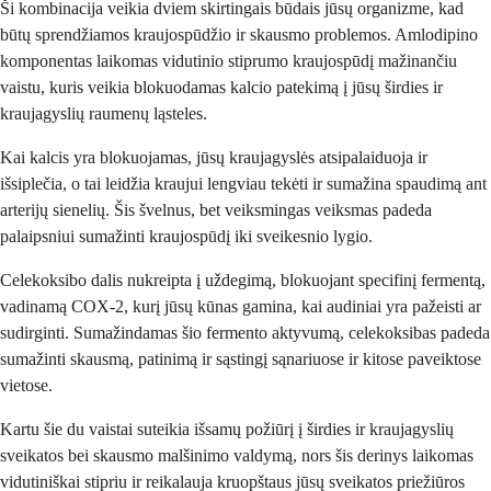
Ši kombinacija veikia dviem skirtingais būdais jūsų organizme, kad
būtų sprendžiamos kraujospūdžio ir skausmo problemos. Amlodipino
komponentas laikomas vidutinio stiprumo kraujospūdį mažinančiu
vaistu, kuris veikia blokuodamas kalcio patekimą į jūsų širdies ir
kraujagyslių raumenų ląsteles.
Kai kalcis yra blokuojamas, jūsų kraujagyslės atsipalaiduoja ir
išsiplečia, o tai leidžia kraujui lengviau tekėti ir sumažina spaudimą ant
arterijų sienelių. Šis švelnus, bet veiksmingas veiksmas padeda
palaipsniui sumažinti kraujospūdį iki sveikesnio lygio.
Celekoksibo dalis nukreipta į uždegimą, blokuojant specifinį fermentą,
vadinamą COX-2, kurį jūsų kūnas gamina, kai audiniai yra pažeisti ar
sudirginti. Sumažindamas šio fermento aktyvumą, celekoksibas padeda
sumažinti skausmą, patinimą ir sąstingį sąnariuose ir kitose paveiktose
vietose.
Kartu šie du vaistai suteikia išsamų požiūrį į širdies ir kraujagyslių
sveikatos bei skausmo malšinimo valdymą, nors šis derinys laikomas
vidutiniškai stipriu ir reikalauja kruopštaus jūsų sveikatos priežiūros