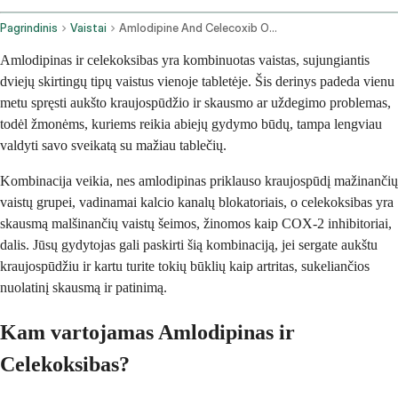
Pagrindinis
Vaistai
Amlodipine And Celecoxib Oral Route
Amlodipinas ir celekoksibas yra kombinuotas vaistas, sujungiantis
dviejų skirtingų tipų vaistus vienoje tabletėje. Šis derinys padeda vienu
metu spręsti aukšto kraujospūdžio ir skausmo ar uždegimo problemas,
todėl žmonėms, kuriems reikia abiejų gydymo būdų, tampa lengviau
valdyti savo sveikatą su mažiau tablečių.
Kombinacija veikia, nes amlodipinas priklauso kraujospūdį mažinančių
vaistų grupei, vadinamai kalcio kanalų blokatoriais, o celekoksibas yra
skausmą malšinančių vaistų šeimos, žinomos kaip COX-2 inhibitoriai,
dalis. Jūsų gydytojas gali paskirti šią kombinaciją, jei sergate aukštu
kraujospūdžiu ir kartu turite tokių būklių kaip artritas, sukeliančios
nuolatinį skausmą ir patinimą.
Kam vartojamas Amlodipinas ir
Celekoksibas?