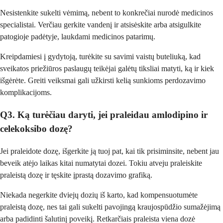
Nesistenkite sukelti vėmimą, nebent to konkrečiai nurodė medicinos
specialistai. Verčiau gerkite vandenį ir atsisėskite arba atsigulkite
patogioje padėtyje, laukdami medicinos patarimų.
Kreipdamiesi į gydytoją, turėkite su savimi vaistų buteliuką, kad
sveikatos priežiūros paslaugų teikėjai galėtų tiksliai matyti, ką ir kiek
išgėrėte. Greiti veiksmai gali užkirsti kelią sunkioms perdozavimo
komplikacijoms.
Q3. Ką turėčiau daryti, jei praleidau amlodipino ir
celekoksibo dozę?
Jei praleidote dozę, išgerkite ją tuoj pat, kai tik prisiminsite, nebent jau
beveik atėjo laikas kitai numatytai dozei. Tokiu atveju praleiskite
praleistą dozę ir tęskite įprastą dozavimo grafiką.
Niekada negerkite dviejų dozių iš karto, kad kompensuotumėte
praleistą dozę, nes tai gali sukelti pavojingą kraujospūdžio sumažėjimą
arba padidinti šalutinį poveikį. Retkarčiais praleista viena dozė