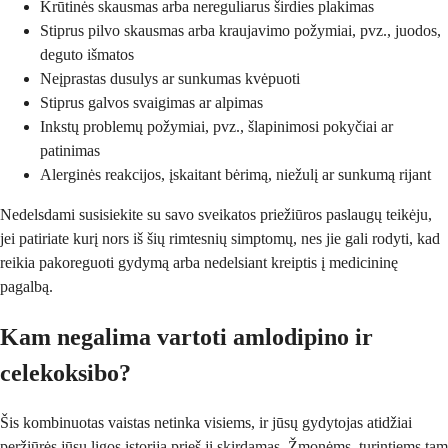
Krūtinės skausmas arba nereguliarus širdies plakimas
Stiprus pilvo skausmas arba kraujavimo požymiai, pvz., juodos,
deguto išmatos
Neįprastas dusulys ar sunkumas kvėpuoti
Stiprus galvos svaigimas ar alpimas
Inkstų problemų požymiai, pvz., šlapinimosi pokyčiai ar
patinimas
Alerginės reakcijos, įskaitant bėrimą, niežulį ar sunkumą rijant
Nedelsdami susisiekite su savo sveikatos priežiūros paslaugų teikėju,
jei patiriate kurį nors iš šių rimtesnių simptomų, nes jie gali rodyti, kad
reikia pakoreguoti gydymą arba nedelsiant kreiptis į medicininę
pagalbą.
Kam negalima vartoti amlodipino ir
celekoksibo?
Šis kombinuotas vaistas netinka visiems, ir jūsų gydytojas atidžiai
peržiūrės jūsų ligos istoriją prieš jį skirdamas. Žmonėms, turintiems tam