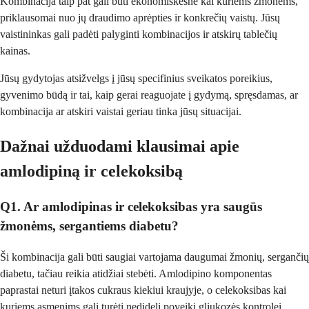
Kombinacija taip pat gali būti ekonomiškesnė kai kuriems žmonėms,
priklausomai nuo jų draudimo aprėpties ir konkrečių vaistų. Jūsų
vaistininkas gali padėti palyginti kombinacijos ir atskirų tablečių
kainas.
Jūsų gydytojas atsižvelgs į jūsų specifinius sveikatos poreikius,
gyvenimo būdą ir tai, kaip gerai reaguojate į gydymą, spręsdamas, ar
kombinacija ar atskiri vaistai geriau tinka jūsų situacijai.
Dažnai užduodami klausimai apie
amlodipiną ir celekoksibą
Q1. Ar amlodipinas ir celekoksibas yra saugūs
žmonėms, sergantiems diabetu?
Ši kombinacija gali būti saugiai vartojama daugumai žmonių, sergančių
diabetu, tačiau reikia atidžiai stebėti. Amlodipino komponentas
paprastai neturi įtakos cukraus kiekiui kraujyje, o celekoksibas kai
kuriems asmenims gali turėti nedidelį poveikį gliukozės kontrolei.