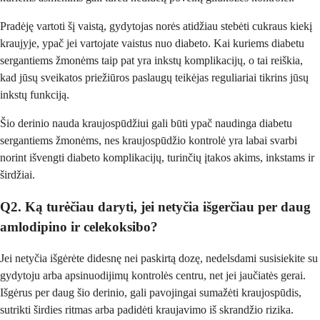
Pradėję vartoti šį vaistą, gydytojas norės atidžiau stebėti cukraus kiekį
kraujyje, ypač jei vartojate vaistus nuo diabeto. Kai kuriems diabetu
sergantiems žmonėms taip pat yra inkstų komplikacijų, o tai reiškia,
kad jūsų sveikatos priežiūros paslaugų teikėjas reguliariai tikrins jūsų
inkstų funkciją.
Šio derinio nauda kraujospūdžiui gali būti ypač naudinga diabetu
sergantiems žmonėms, nes kraujospūdžio kontrolė yra labai svarbi
norint išvengti diabeto komplikacijų, turinčių įtakos akims, inkstams ir
širdžiai.
Q2. Ką turėčiau daryti, jei netyčia išgerčiau per daug
amlodipino ir celekoksibo?
Jei netyčia išgėrėte didesnę nei paskirtą dozę, nedelsdami susisiekite su
gydytoju arba apsinuodijimų kontrolės centru, net jei jaučiatės gerai.
Išgėrus per daug šio derinio, gali pavojingai sumažėti kraujospūdis,
sutrikti širdies ritmas arba padidėti kraujavimo iš skrandžio rizika.