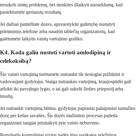
nesukels rimtų problemų, bet stenkitės išlaikyti nuoseklumą, kad
pasiektumėte geriausių rezultatų.
Jei dažnai pamirštate dozes, apsvarstykite galimybę nustatyti
priminimus telefone arba naudoti tablečių organizatorių, kad
galėtumėte laikytis vaistų vartojimo grafiko.
K4. Kada galiu nustoti vartoti amlodipiną ir
celekoksibą?
Šio vaisto vartojimą turėtumėte nutraukti tik tiesiogiai prižiūrint ir
vadovaujant gydytojui. Staiga nutraukus vartojimą, kraujospūdis gali
atšokti iki pavojingo lygio, o tai gali sukelti širdies priepuolį arba
insultą.
Jei nutraukti vartojimą būtina, gydytojas paprastai palaipsniui sumažins
dozę per kelias savaites. Šis dozės mažinimo procesas padeda
organizmui saugiai prisitaikyti prie vaisto nebuvimo.
Reguliarūs kontroliniai vizitai padės jūsų sveikatos priežiūros