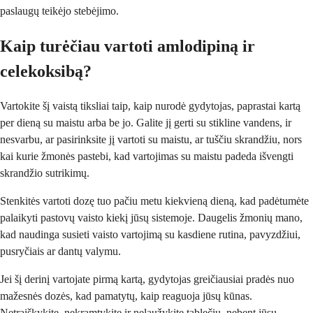
paslaugų teikėjo stebėjimo.
Kaip turėčiau vartoti amlodipiną ir
celekoksibą?
Vartokite šį vaistą tiksliai taip, kaip nurodė gydytojas, paprastai kartą
per dieną su maistu arba be jo. Galite jį gerti su stikline vandens, ir
nesvarbu, ar pasirinksite jį vartoti su maistu, ar tuščiu skrandžiu, nors
kai kurie žmonės pastebi, kad vartojimas su maistu padeda išvengti
skrandžio sutrikimų.
Stenkitės vartoti dozę tuo pačiu metu kiekvieną dieną, kad padėtumėte
palaikyti pastovų vaisto kiekį jūsų sistemoje. Daugelis žmonių mano,
kad naudinga susieti vaisto vartojimą su kasdiene rutina, pavyzdžiui,
pusryčiais ar dantų valymu.
Jei šį derinį vartojate pirmą kartą, gydytojas greičiausiai pradės nuo
mažesnės dozės, kad pamatytų, kaip reaguoja jūsų kūnas.
Netraiškykite, nekramtykite ir nelaužykite tablečių, nebent jūsų