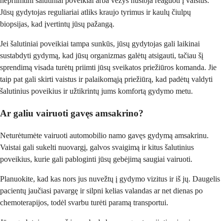
nepriimtini šalutiniai poveikiai arba vėžys nustoja reaguoti į vaistus.
Jūsų gydytojas reguliariai atliks kraujo tyrimus ir kaulų čiulpų
biopsijas, kad įvertintų jūsų pažangą.
Jei šalutiniai poveikiai tampa sunkūs, jūsų gydytojas gali laikinai
sustabdyti gydymą, kad jūsų organizmas galėtų atsigauti, tačiau šį
sprendimą visada turėtų priimti jūsų sveikatos priežiūros komanda. Jie
taip pat gali skirti vaistus ir palaikomąją priežiūrą, kad padėtų valdyti
šalutinius poveikius ir užtikrintų jums komfortą gydymo metu.
Ar galiu vairuoti gavęs amsakrino?
Neturėtumėte vairuoti automobilio namo gavęs gydymą amsakrinu.
Vaistai gali sukelti nuovargį, galvos svaigimą ir kitus šalutinius
poveikius, kurie gali pabloginti jūsų gebėjimą saugiai vairuoti.
Planuokite, kad kas nors jus nuvežtų į gydymo vizitus ir iš jų. Daugelis
pacientų jaučiasi pavargę ir silpni kelias valandas ar net dienas po
chemoterapijos, todėl svarbu turėti paramą transportui.