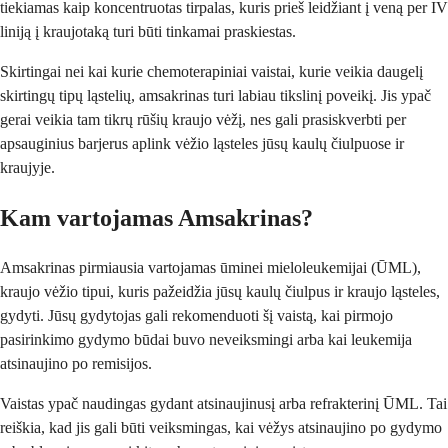
tiekiamas kaip koncentruotas tirpalas, kuris prieš leidžiant į veną per IV
liniją į kraujotaką turi būti tinkamai praskiestas.
Skirtingai nei kai kurie chemoterapiniai vaistai, kurie veikia daugelį
skirtingų tipų ląstelių, amsakrinas turi labiau tikslinį poveikį. Jis ypač
gerai veikia tam tikrų rūšių kraujo vėžį, nes gali prasiskverbti per
apsauginius barjerus aplink vėžio ląsteles jūsų kaulų čiulpuose ir
kraujyje.
Kam vartojamas Amsakrinas?
Amsakrinas pirmiausia vartojamas ūminei mieloleukemijai (ŪML),
kraujo vėžio tipui, kuris pažeidžia jūsų kaulų čiulpus ir kraujo ląsteles,
gydyti. Jūsų gydytojas gali rekomenduoti šį vaistą, kai pirmojo
pasirinkimo gydymo būdai buvo neveiksmingi arba kai leukemija
atsinaujino po remisijos.
Vaistas ypač naudingas gydant atsinaujinusį arba refrakterinį ŪML. Tai
reiškia, kad jis gali būti veiksmingas, kai vėžys atsinaujino po gydymo