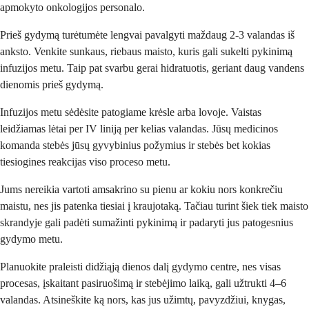
apmokyto onkologijos personalo.
Prieš gydymą turėtumėte lengvai pavalgyti maždaug 2-3 valandas iš
anksto. Venkite sunkaus, riebaus maisto, kuris gali sukelti pykinimą
infuzijos metu. Taip pat svarbu gerai hidratuotis, geriant daug vandens
dienomis prieš gydymą.
Infuzijos metu sėdėsite patogiame krėsle arba lovoje. Vaistas
leidžiamas lėtai per IV liniją per kelias valandas. Jūsų medicinos
komanda stebės jūsų gyvybinius požymius ir stebės bet kokias
tiesiogines reakcijas viso proceso metu.
Jums nereikia vartoti amsakrino su pienu ar kokiu nors konkrečiu
maistu, nes jis patenka tiesiai į kraujotaką. Tačiau turint šiek tiek maisto
skrandyje gali padėti sumažinti pykinimą ir padaryti jus patogesnius
gydymo metu.
Planuokite praleisti didžiąją dienos dalį gydymo centre, nes visas
procesas, įskaitant pasiruošimą ir stebėjimo laiką, gali užtrukti 4–6
valandas. Atsineškite ką nors, kas jus užimtų, pavyzdžiui, knygas,