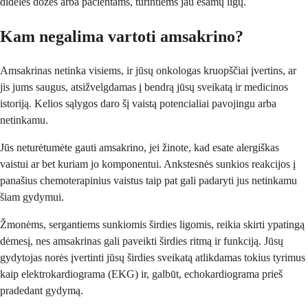
dideles dozes arba pacientams, turintiems jau esamų ligų.
Kam negalima vartoti amsakrino?
Amsakrinas netinka visiems, ir jūsų onkologas kruopščiai įvertins, ar
jis jums saugus, atsižvelgdamas į bendrą jūsų sveikatą ir medicinos
istoriją. Kelios sąlygos daro šį vaistą potencialiai pavojingu arba
netinkamu.
Jūs neturėtumėte gauti amsakrino, jei žinote, kad esate alergiškas
vaistui ar bet kuriam jo komponentui. Ankstesnės sunkios reakcijos į
panašius chemoterapinius vaistus taip pat gali padaryti jus netinkamu
šiam gydymui.
Žmonėms, sergantiems sunkiomis širdies ligomis, reikia skirti ypatingą
dėmesį, nes amsakrinas gali paveikti širdies ritmą ir funkciją. Jūsų
gydytojas norės įvertinti jūsų širdies sveikatą atlikdamas tokius tyrimus
kaip elektrokardiograma (EKG) ir, galbūt, echokardiograma prieš
pradedant gydymą.