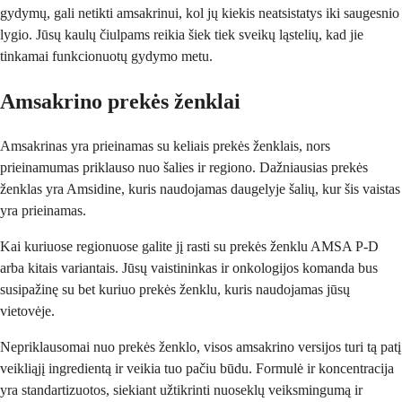
gydymų, gali netikti amsakrinui, kol jų kiekis neatsistatys iki saugesnio
lygio. Jūsų kaulų čiulpams reikia šiek tiek sveikų ląstelių, kad jie
tinkamai funkcionuotų gydymo metu.
Amsakrino prekės ženklai
Amsakrinas yra prieinamas su keliais prekės ženklais, nors
prieinamumas priklauso nuo šalies ir regiono. Dažniausias prekės
ženklas yra Amsidine, kuris naudojamas daugelyje šalių, kur šis vaistas
yra prieinamas.
Kai kuriuose regionuose galite jį rasti su prekės ženklu AMSA P-D
arba kitais variantais. Jūsų vaistininkas ir onkologijos komanda bus
susipažinę su bet kuriuo prekės ženklu, kuris naudojamas jūsų
vietovėje.
Nepriklausomai nuo prekės ženklo, visos amsakrino versijos turi tą patį
veikliąjį ingredientą ir veikia tuo pačiu būdu. Formulė ir koncentracija
yra standartizuotos, siekiant užtikrinti nuoseklų veiksmingumą ir