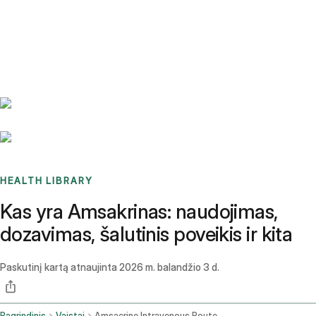
Benchmarks
Stories
FAQ
Sign up / Log in
HEALTH LIBRARY
Kas yra Amsakrinas: naudojimas,
dozavimas, šalutinis poveikis ir kita
Paskutinį kartą atnaujinta
2026 m. balandžio 3 d.
Pagrindinis
Vaistai
Amsacrine Intravenous Route