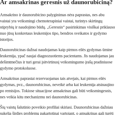
Ar amsakrinas geresnis už daunorubiciną?
Amsakrino ir daunorubicino palyginimas nėra paprastas, nes abu
vaistai yra veiksmingi chemoterapiniai vaistai, turintys skirtingų
stiprybių ir naudojimo būdų. „Geresnis“ pasirinkimas visiškai priklauso
nuo jūsų konkretaus leukemijos tipo, bendros sveikatos ir gydymo
istorijos.
Daunorubicinas dažnai naudojamas kaip pirmos eilės gydymas ūmine
leukemija, ypač naujai diagnozuotiems pacientams. Jis naudojamas jau
dešimtmečius ir turi gerai įsitvirtinusį veiksmingumo įrašą pradiniuose
gydymo protokoluose.
Amsakrinas paprastai rezervuojamas tais atvejais, kai pirmos eilės
gydymas, pvz., daunorubicinas, neveikė arba kai leukemija atsinaujino
po remisijos. Tokiose situacijose amsakrinas gali būti veiksmingesnis,
nes veikia kitu mechanizmu nei daunorubicinas.
Šių vaistų šalutinio poveikio profiliai skiriasi. Daunorubicinas dažniau
sukelia širdies problemų pakartotinai vartojant, o amsakrinas gali turėti