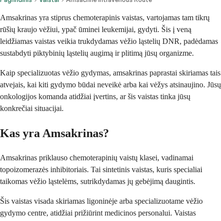
Amsakrinas yra stiprus chemoterapinis vaistas, vartojamas tam tikrų
rūšių kraujo vėžiui, ypač ūminei leukemijai, gydyti. Šis į veną
leidžiamas vaistas veikia trukdydamas vėžio ląstelių DNR, padėdamas
sustabdyti piktybinių ląstelių augimą ir plitimą jūsų organizme.
Kaip specializuotas vėžio gydymas, amsakrinas paprastai skiriamas tais
atvejais, kai kiti gydymo būdai neveikė arba kai vėžys atsinaujino. Jūsų
onkologijos komanda atidžiai įvertins, ar šis vaistas tinka jūsų
konkrečiai situacijai.
Kas yra Amsakrinas?
Amsakrinas priklauso chemoterapinių vaistų klasei, vadinamai
topoizomerazės inhibitoriais. Tai sintetinis vaistas, kuris specialiai
taikomas vėžio ląstelėms, sutrikdydamas jų gebėjimą daugintis.
Šis vaistas visada skiriamas ligoninėje arba specializuotame vėžio
gydymo centre, atidžiai prižiūrint medicinos personalui. Vaistas