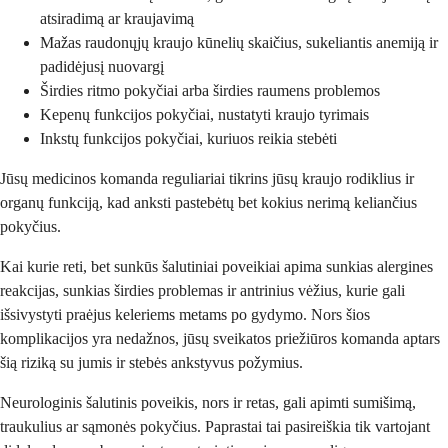
atsiradimą ar kraujavimą
Mažas raudonųjų kraujo kūnelių skaičius, sukeliantis anemiją ir
padidėjusį nuovargį
Širdies ritmo pokyčiai arba širdies raumens problemos
Kepenų funkcijos pokyčiai, nustatyti kraujo tyrimais
Inkstų funkcijos pokyčiai, kuriuos reikia stebėti
Jūsų medicinos komanda reguliariai tikrins jūsų kraujo rodiklius ir
organų funkciją, kad anksti pastebėtų bet kokius nerimą keliančius
pokyčius.
Kai kurie reti, bet sunkūs šalutiniai poveikiai apima sunkias alergines
reakcijas, sunkias širdies problemas ir antrinius vėžius, kurie gali
išsivystyti praėjus keleriems metams po gydymo. Nors šios
komplikacijos yra nedažnos, jūsų sveikatos priežiūros komanda aptars
šią riziką su jumis ir stebės ankstyvus požymius.
Neurologinis šalutinis poveikis, nors ir retas, gali apimti sumišimą,
traukulius ar sąmonės pokyčius. Paprastai tai pasireiškia tik vartojant