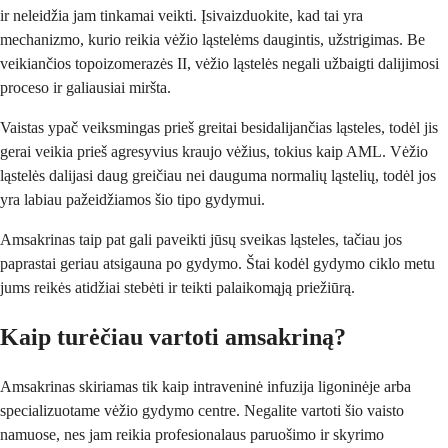
ir neleidžia jam tinkamai veikti. Įsivaizduokite, kad tai yra
mechanizmo, kurio reikia vėžio ląstelėms daugintis, užstrigimas. Be
veikiančios topoizomerazės II, vėžio ląstelės negali užbaigti dalijimosi
proceso ir galiausiai miršta.
Vaistas ypač veiksmingas prieš greitai besidalijančias ląsteles, todėl jis
gerai veikia prieš agresyvius kraujo vėžius, tokius kaip AML. Vėžio
ląstelės dalijasi daug greičiau nei dauguma normalių ląstelių, todėl jos
yra labiau pažeidžiamos šio tipo gydymui.
Amsakrinas taip pat gali paveikti jūsų sveikas ląsteles, tačiau jos
paprastai geriau atsigauna po gydymo. Štai kodėl gydymo ciklo metu
jums reikės atidžiai stebėti ir teikti palaikomąją priežiūrą.
Kaip turėčiau vartoti amsakriną?
Amsakrinas skiriamas tik kaip intraveninė infuzija ligoninėje arba
specializuotame vėžio gydymo centre. Negalite vartoti šio vaisto
namuose, nes jam reikia profesionalaus paruošimo ir skyrimo