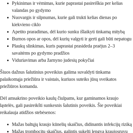
Pykinimas ir vėmimas, kurie paprastai pasireiškia per kelias
valandas po gydymo
Nuovargis ir silpnumas, kurie gali trukti kelias dienas po
kiekvieno ciklo
Apetito praradimas, dėl kurio sunku išlaikyti tinkamą mitybą
Burnos opos ar opos, dėl kurių valgyti ir gerti gali būti nepatogu
Plaukų slinkimas, kuris paprastai prasideda praėjus 2–3
savaitėms po gydymo pradžios
Viduriavimas arba žarnyno judesių pokyčiai
Šiuos dažnus šalutinius poveikius galima suvaldyti tinkama
palaikomąja priežiūra ir vaistais, kuriuos suteiks jūsų sveikatos
priežiūros komanda.
Dėl amsakrino poveikio kaulų čiulpams, kur gaminamos kraujo
ląstelės, gali pasireikšti sunkesnis šalutinis poveikis. Šie poveikiai
reikalauja atidžios stebėsenos:
Mažas baltųjų kraujo kūnelių skaičius, didinantis infekcijų riziką
Mažas trombocitų skaičius, galintis sukelti lengvą kraujosruvų