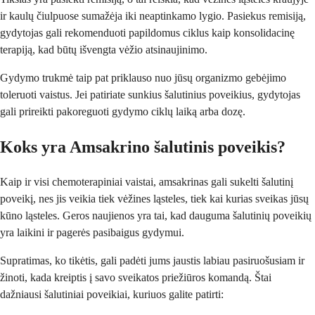
ir kaulų čiulpuose sumažėja iki neaptinkamo lygio. Pasiekus remisiją,
gydytojas gali rekomenduoti papildomus ciklus kaip konsolidacinę
terapiją, kad būtų išvengta vėžio atsinaujinimo.
Gydymo trukmė taip pat priklauso nuo jūsų organizmo gebėjimo
toleruoti vaistus. Jei patiriate sunkius šalutinius poveikius, gydytojas
gali prireikti pakoreguoti gydymo ciklų laiką arba dozę.
Koks yra Amsakrino šalutinis poveikis?
Kaip ir visi chemoterapiniai vaistai, amsakrinas gali sukelti šalutinį
poveikį, nes jis veikia tiek vėžines ląsteles, tiek kai kurias sveikas jūsų
kūno ląsteles. Geros naujienos yra tai, kad dauguma šalutinių poveikių
yra laikini ir pagerės pasibaigus gydymui.
Supratimas, ko tikėtis, gali padėti jums jaustis labiau pasiruošusiam ir
žinoti, kada kreiptis į savo sveikatos priežiūros komandą. Štai
dažniausi šalutiniai poveikiai, kuriuos galite patirti: