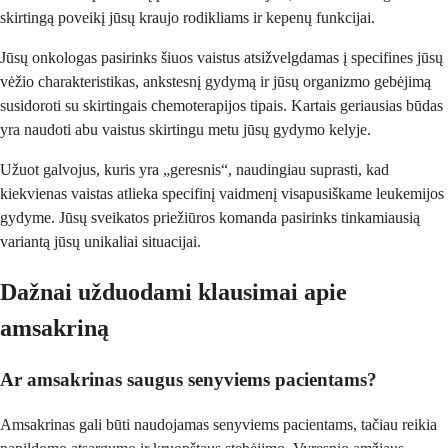
skirtingą poveikį jūsų kraujo rodikliams ir kepenų funkcijai.
Jūsų onkologas pasirinks šiuos vaistus atsižvelgdamas į specifines jūsų
vėžio charakteristikas, ankstesnį gydymą ir jūsų organizmo gebėjimą
susidoroti su skirtingais chemoterapijos tipais. Kartais geriausias būdas
yra naudoti abu vaistus skirtingu metu jūsų gydymo kelyje.
Užuot galvojus, kuris yra „geresnis“, naudingiau suprasti, kad
kiekvienas vaistas atlieka specifinį vaidmenį visapusiškame leukemijos
gydyme. Jūsų sveikatos priežiūros komanda pasirinks tinkamiausią
variantą jūsų unikaliai situacijai.
Dažnai užduodami klausimai apie
amsakriną
Ar amsakrinas saugus senyviems pacientams?
Amsakrinas gali būti naudojamas senyviems pacientams, tačiau reikia