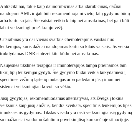
Antraciklinai, tokie kaip daunorubicinas arba idarubicinas, dažnai
naudojami AML ir gali būti rekomenduojami vietoj kitų gydymo būdų
arba kartu su jais. Šie vaistai veikia kitaip nei amsakrinas, bet gali būti
labai veiksmingi prieš kraujo vėžį.
Citarabinas yra dar vienas svarbus chemoterapinis vaistas nuo
leukemijos, kuris dažnai naudojamas kartu su kitais vaistais. Jis veikia
trukdydamas DNR sintezei kitu būdu nei amsakrinas.
Naujesnės tikslinės terapijos ir imunoterapijos tampa prieinamos tam
tikrų tipų leukemijai gydyti. Šie gydymo būdai veikia taikydamiesi į
specifines vėžinių ląstelių mutacijas arba padėdami jūsų imuninei
sistemai veiksmingiau kovoti su vėžiu.
Jūsų gydytojas, rekomenduodamas alternatyvas, atsižvelgs į tokius
veiksnius kaip jūsų amžius, bendra sveikata, specifinis leukemijos tipas
ir ankstesnis gydymas. Tikslas visada yra rasti veiksmingiausią gydymą
su mažiausiai valdomu šalutiniu poveikiu jūsų konkrečioje situacijoje.