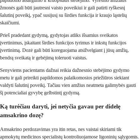
papildomo atsargumo ir kruopštaus stebėjimo. Vyresnio amžiaus
žmonės gali būti jautresni vaisto poveikiui ir gali patirti ryškesnį
šalutinį poveikį, ypač susijusį su širdies funkcija ir kraujo ląstelių
skaičiumi.
Prieš pradedant gydymą, gydytojas atliks išsamius sveikatos
įvertinimus, įskaitant širdies funkcijos tyrimus ir inkstų funkcijos
įvertinimą. Dozė gali būti koreguojama atsižvelgiant į jūsų amžių,
bendrą sveikatą ir gebėjimą toleruoti vaistus.
Senyviems pacientams dažnai reikia dažnesnio stebėjimo gydymo
metu ir gali prireikti papildomos palaikomosios priežiūros siekiant
valdyti šalutinį poveikį. Tačiau vien amžius neatmeta galimybės gauti
šį potencialiai gyvybę gelbstintį gydymą.
Ką turėčiau daryti, jei netyčia gavau per didelę
amsakrino dozę?
Amsakrino perdozavimas yra itin retas, nes vaistai skiriami tik
apmokytų medicinos specialistų kontroliuojamose ligoninių sąlygomis.