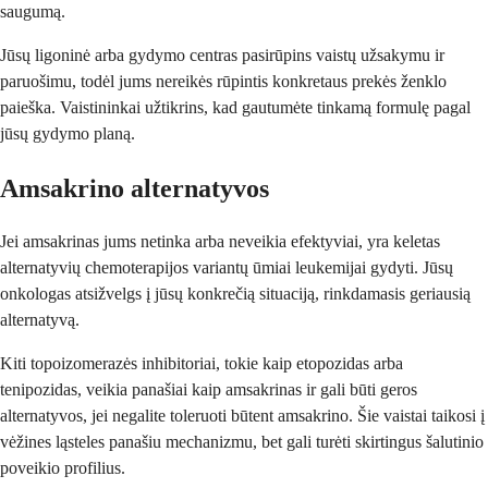
saugumą.
Jūsų ligoninė arba gydymo centras pasirūpins vaistų užsakymu ir
paruošimu, todėl jums nereikės rūpintis konkretaus prekės ženklo
paieška. Vaistininkai užtikrins, kad gautumėte tinkamą formulę pagal
jūsų gydymo planą.
Amsakrino alternatyvos
Jei amsakrinas jums netinka arba neveikia efektyviai, yra keletas
alternatyvių chemoterapijos variantų ūmiai leukemijai gydyti. Jūsų
onkologas atsižvelgs į jūsų konkrečią situaciją, rinkdamasis geriausią
alternatyvą.
Kiti topoizomerazės inhibitoriai, tokie kaip etopozidas arba
tenipozidas, veikia panašiai kaip amsakrinas ir gali būti geros
alternatyvos, jei negalite toleruoti būtent amsakrino. Šie vaistai taikosi į
vėžines ląsteles panašiu mechanizmu, bet gali turėti skirtingus šalutinio
poveikio profilius.