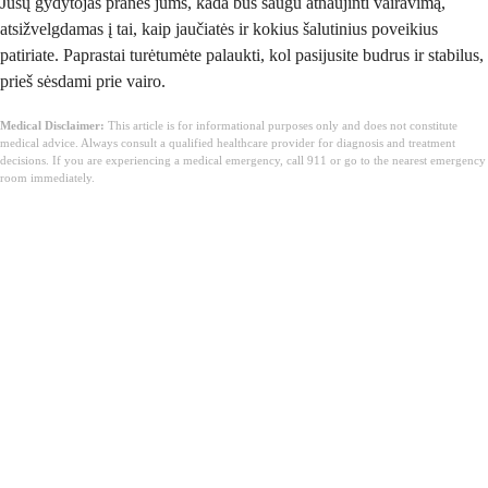
Jūsų gydytojas praneš jums, kada bus saugu atnaujinti vairavimą,
atsižvelgdamas į tai, kaip jaučiatės ir kokius šalutinius poveikius
patiriate. Paprastai turėtumėte palaukti, kol pasijusite budrus ir stabilus,
prieš sėsdami prie vairo.
Medical Disclaimer:
This article is for informational purposes only and does not constitute
medical advice. Always consult a qualified healthcare provider for diagnosis and treatment
decisions. If you are experiencing a medical emergency, call 911 or go to the nearest emergency
room immediately.