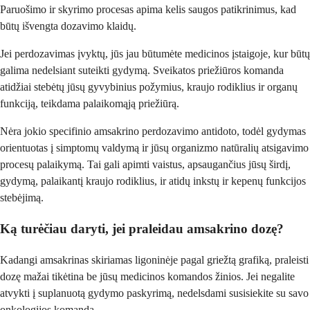
Paruošimo ir skyrimo procesas apima kelis saugos patikrinimus, kad
būtų išvengta dozavimo klaidų.
Jei perdozavimas įvyktų, jūs jau būtumėte medicinos įstaigoje, kur būtų
galima nedelsiant suteikti gydymą. Sveikatos priežiūros komanda
atidžiai stebėtų jūsų gyvybinius požymius, kraujo rodiklius ir organų
funkciją, teikdama palaikomąją priežiūrą.
Nėra jokio specifinio amsakrino perdozavimo antidoto, todėl gydymas
orientuotas į simptomų valdymą ir jūsų organizmo natūralių atsigavimo
procesų palaikymą. Tai gali apimti vaistus, apsaugančius jūsų širdį,
gydymą, palaikantį kraujo rodiklius, ir atidų inkstų ir kepenų funkcijos
stebėjimą.
Ką turėčiau daryti, jei praleidau amsakrino dozę?
Kadangi amsakrinas skiriamas ligoninėje pagal griežtą grafiką, praleisti
dozę mažai tikėtina be jūsų medicinos komandos žinios. Jei negalite
atvykti į suplanuotą gydymo paskyrimą, nedelsdami susisiekite su savo
onkologijos komanda.