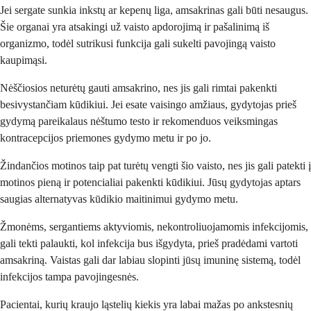
Jei sergate sunkia inkstų ar kepenų liga, amsakrinas gali būti nesaugus.
Šie organai yra atsakingi už vaisto apdorojimą ir pašalinimą iš
organizmo, todėl sutrikusi funkcija gali sukelti pavojingą vaisto
kaupimąsi.
Nėščiosios neturėtų gauti amsakrino, nes jis gali rimtai pakenkti
besivystančiam kūdikiui. Jei esate vaisingo amžiaus, gydytojas prieš
gydymą pareikalaus nėštumo testo ir rekomenduos veiksmingas
kontracepcijos priemones gydymo metu ir po jo.
Žindančios motinos taip pat turėtų vengti šio vaisto, nes jis gali patekti į
motinos pieną ir potencialiai pakenkti kūdikiui. Jūsų gydytojas aptars
saugias alternatyvas kūdikio maitinimui gydymo metu.
Žmonėms, sergantiems aktyviomis, nekontroliuojamomis infekcijomis,
gali tekti palaukti, kol infekcija bus išgydyta, prieš pradėdami vartoti
amsakriną. Vaistas gali dar labiau slopinti jūsų imuninę sistemą, todėl
infekcijos tampa pavojingesnės.
Pacientai, kurių kraujo ląstelių kiekis yra labai mažas po ankstesnių