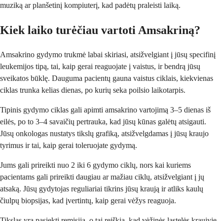
muziką ar planšetinį kompiuterį, kad padėtų praleisti laiką.
Kiek laiko turėčiau vartoti Amsakriną?
Amsakrino gydymo trukmė labai skiriasi, atsižvelgiant į jūsų specifinį
leukemijos tipą, tai, kaip gerai reaguojate į vaistus, ir bendrą jūsų
sveikatos būklę. Dauguma pacientų gauna vaistus ciklais, kiekvienas
ciklas trunka kelias dienas, po kurių seka poilsio laikotarpis.
Tipinis gydymo ciklas gali apimti amsakrino vartojimą 3–5 dienas iš
eilės, po to 3–4 savaičių pertrauka, kad jūsų kūnas galėtų atsigauti.
Jūsų onkologas nustatys tikslų grafiką, atsižvelgdamas į jūsų kraujo
tyrimus ir tai, kaip gerai toleruojate gydymą.
Jums gali prireikti nuo 2 iki 6 gydymo ciklų, nors kai kuriems
pacientams gali prireikti daugiau ar mažiau ciklų, atsižvelgiant į jų
atsaką. Jūsų gydytojas reguliariai tikrins jūsų kraują ir atliks kaulų
čiulpų biopsijas, kad įvertintų, kaip gerai vėžys reaguoja.
Tikslas yra pasiekti remisiją, o tai reiškia, kad vėžinės ląstelės kraujyje