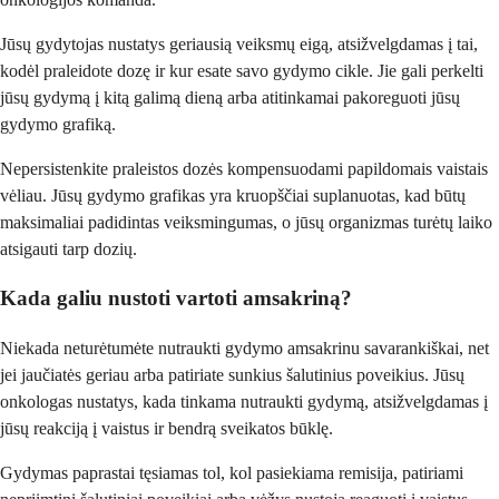
Jūsų gydytojas nustatys geriausią veiksmų eigą, atsižvelgdamas į tai,
kodėl praleidote dozę ir kur esate savo gydymo cikle. Jie gali perkelti
jūsų gydymą į kitą galimą dieną arba atitinkamai pakoreguoti jūsų
gydymo grafiką.
Nepersistenkite praleistos dozės kompensuodami papildomais vaistais
vėliau. Jūsų gydymo grafikas yra kruopščiai suplanuotas, kad būtų
maksimaliai padidintas veiksmingumas, o jūsų organizmas turėtų laiko
atsigauti tarp dozių.
Kada galiu nustoti vartoti amsakriną?
Niekada neturėtumėte nutraukti gydymo amsakrinu savarankiškai, net
jei jaučiatės geriau arba patiriate sunkius šalutinius poveikius. Jūsų
onkologas nustatys, kada tinkama nutraukti gydymą, atsižvelgdamas į
jūsų reakciją į vaistus ir bendrą sveikatos būklę.
Gydymas paprastai tęsiamas tol, kol pasiekiama remisija, patiriami