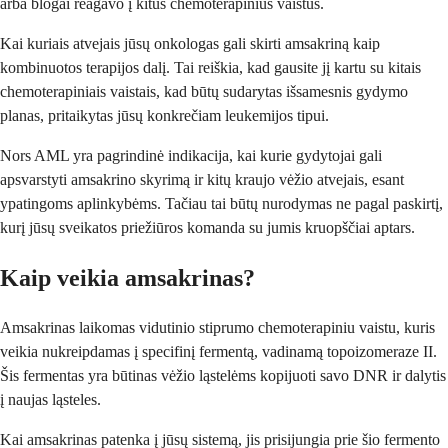
arba blogai reagavo į kitus chemoterapinius vaistus.
Kai kuriais atvejais jūsų onkologas gali skirti amsakriną kaip
kombinuotos terapijos dalį. Tai reiškia, kad gausite jį kartu su kitais
chemoterapiniais vaistais, kad būtų sudarytas išsamesnis gydymo
planas, pritaikytas jūsų konkrečiam leukemijos tipui.
Nors AML yra pagrindinė indikacija, kai kurie gydytojai gali
apsvarstyti amsakrino skyrimą ir kitų kraujo vėžio atvejais, esant
ypatingoms aplinkybėms. Tačiau tai būtų nurodymas ne pagal paskirtį,
kurį jūsų sveikatos priežiūros komanda su jumis kruopščiai aptars.
Kaip veikia amsakrinas?
Amsakrinas laikomas vidutinio stiprumo chemoterapiniu vaistu, kuris
veikia nukreipdamas į specifinį fermentą, vadinamą topoizomeraze II.
Šis fermentas yra būtinas vėžio ląstelėms kopijuoti savo DNR ir dalytis
į naujas ląsteles.
Kai amsakrinas patenka į jūsų sistemą, jis prisijungia prie šio fermento