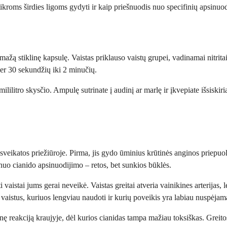
kroms širdies ligoms gydyti ir kaip priešnuodis nuo specifinių apsinuod
 mažą stiklinę kapsulę. Vaistas priklauso vaistų grupei, vadinamai nitrit
 per 30 sekundžių iki 2 minučių.
lilitro skysčio. Ampulę sutrinate į audinį ar marlę ir įkvepiate išsiskir
e sveikatos priežiūroje. Pirma, jis gydo ūminius krūtinės anginos priepu
s nuo cianido apsinuodijimo – retos, bet sunkios būklės.
ti vaistai jums gerai neveikė. Vaistas greitai atveria vainikines arterija
vaistus, kuriuos lengviau naudoti ir kurių poveikis yra labiau nuspėjam
nę reakciją kraujyje, dėl kurios cianidas tampa mažiau toksiškas. Grei