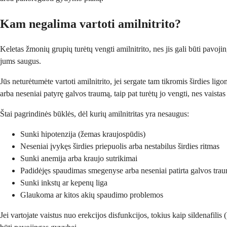
Kam negalima vartoti amilnitrito?
Keletas žmonių grupių turėtų vengti amilnitrito, nes jis gali būti pavojing
jums saugus.
Jūs neturėtumėte vartoti amilnitrito, jei sergate tam tikromis širdies li
arba neseniai patyrę galvos traumą, taip pat turėtų jo vengti, nes vaistas 
Štai pagrindinės būklės, dėl kurių amilnitritas yra nesaugus:
Sunki hipotenzija (žemas kraujospūdis)
Neseniai įvykęs širdies priepuolis arba nestabilus širdies ritmas
Sunki anemija arba kraujo sutrikimai
Padidėjęs spaudimas smegenyse arba neseniai patirta galvos tra
Sunki inkstų ar kepenų liga
Glaukoma ar kitos akių spaudimo problemos
Jei vartojate vaistus nuo erekcijos disfunkcijos, tokius kaip sildenafilis