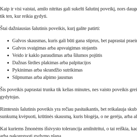
Kaip ir visi vaistai, amilo nitritas gali sukelti šalutinį poveikį, nors d
tik ten, kur reikia gydyti.
Štai dažniausias šalutinis poveikis, kurį galite patirti:
Galvos skausmas, kuris gali būti gana stiprus, bet paprastai prae
Galvos svaigimas arba apsvaigimas stojantis
Veido ir kaklo paraudimas arba šilumos pojūtis
Dažnas širdies plakimas arba palpitacijos
Pykinimas arba skrandžio sutrikimas
Silpnumas arba alpimo jausmas
Šis poveikis paprastai trunka tik kelias minutes, nes vaisto poveikis grei
gydytojas.
Rimtesnis šalutinis poveikis yra rečiau pasitaikantis, bet reikalauja sk
sunkumą kvėpuoti, krūtinės skausmą, kuris blogėja, o ne gerėja, arba al
Kai kuriems žmonėms išsivysto tolerancija amilnitritui, o tai reiškia, kad 
arba pakoreguoti gydymo planą.