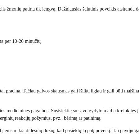
augelis žmonių patiria tik lengvą. Dažniausias šalutinis poveikis atsiranda
ina per 10-20 minučių
tai praeina. Tačiau galvos skausmas gali išlikti ilgiau ir gali būti malšin
ubios medicininės pagalbos. Susisiekite su savo gydytoju arba kreipkitės 
erginių reakcijų požymius, pvz., bėrimą ar patinimą.
jiems reikia didesnių dozių, kad pasiektų tą patį poveikį. Tai pavojinga ir