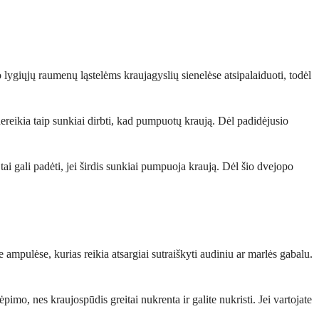
 lygiųjų raumenų ląstelėms kraujagyslių sienelėse atsipalaiduoti, todėl
nereikia taip sunkiai dirbti, kad pumpuotų kraują. Dėl padidėjusio
o tai gali padėti, jei širdis sunkiai pumpuoja kraują. Dėl šio dvejopo
 ampulėse, kurias reikia atsargiai sutraiškyti audiniu ar marlės gabalu.
ėpimo, nes kraujospūdis greitai nukrenta ir galite nukristi. Jei vartojate