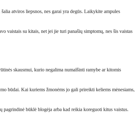
a šalia atviros liepsnos, nes garai yra degūs. Laikykite ampules
vo vaistais su kitais, net jei jie turi panašių simptomų, nes šis vaistas
 krūtinės skausmui, kurio negalima numalšinti ramybe ar kitomis
 gydymo būdai. Kai kuriems žmonėms jo gali prireikti keliems mėnesiams,
ūsų pagrindinė būklė blogėja arba kad reikia koreguoti kitus vaistus.