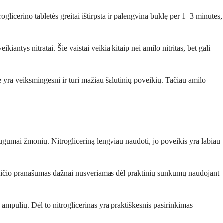
roglicerino tabletės greitai ištirpsta ir palengvina būklę per 1–3 minutes,
iantys nitratai. Šie vaistai veikia kitaip nei amilo nitritas, bet gali
e yra veiksmingesni ir turi mažiau šalutinių poveikių. Tačiau amilo
daugumai žmonių. Nitrogliceriną lengviau naudoti, jo poveikis yra labiau
s greičio pranašumas dažnai nusveriamas dėl praktinių sunkumų naudojant
ų ampulių. Dėl to nitroglicerinas yra praktiškesnis pasirinkimas