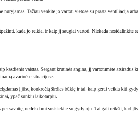
ne nuryjamas. Tačiau venkite jo vartoti vietose su prasta ventiliacija arb
ažinti, kada jo reikia, ir kaip jį saugiai vartoti. Niekada nesidalinkite sa
ip kasdienis vaistas. Sergant krūtinės angina, jį vartotumėte atsiradus
inamą avarinėse situacijose.
ižvelgdamas į jūsų konkrečią širdies būklę ir tai, kaip gerai veikia kiti
kinai, ypač sunkiu laikotarpiu.
s per savaitę, nedelsdami susisiekite su gydytoju. Tai gali reikšti, kad j