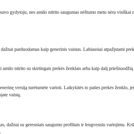
su savo gydytoju, nes amilo nitrito saugumas nėštumo metu nėra visiškai 
at dažnai parduodamas kaip generinis vaistas. Labiausiai atpažįstami prekė
i amilo nitrito su skirtingais prekės ženklais arba kaip dalį priešnuodžių
enerinę versiją turėtumėte vartoti. Laikykitės to paties prekės ženklo, jei
jate vaistą.
itas, dažnai su geresniais saugumo profiliais ir lengvesniu vartojimu. Kr
.