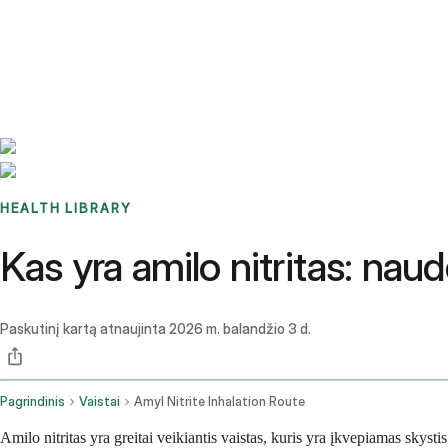
Benchmarks
Stories
FAQ
Sign up / Log in
HEALTH LIBRARY
Kas yra amilo nitritas: naud
Paskutinį kartą atnaujinta
2026 m. balandžio 3 d.
Pagrindinis
Vaistai
Amyl Nitrite Inhalation Route
Amilo nitritas yra greitai veikiantis vaistas, kuris yra įkvepiamas skyst