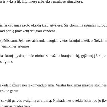
 ir vyksta tik ligoninėse arba ekstremaliose situacijose.
kia išskirdamas azoto oksidą kraujagyslėse. Šis cheminis signalas nurodo
, kad per ją pratekėtų daugiau vandens.
spūdis sumažėja, nes atsiranda daugiau vietos kraujui tekėti, o širdžiai 
vainikinės arterijos.
ias kraujagysles, amilo nitritas sumažina kraujo kiekį, grįžtantį į širdį, 
es ligoms.
r niekada dažniau nei rekomenduojama. Vaistas tiekiamas mažose stiklinėse
vėpkite garus.
ali sukelti galvos svaigimą ar alpimą. Niekada nestovėkite iškart po jo įkv
l vaistas pradės veikti.