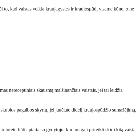
 dėl to, kad vaistas veikia kraujagysles ir kraujospūdį visame kūne, o ne
amas nereceptiniais skausmą malšinančiais vaistais, jei tai leidžia
į skubios pagalbos skyrių, jei jaučiate didelį kraujospūdžio sumažėjimą,
 turėtų būti aptarta su gydytoju, kuriam gali prireikti skirti kitą vaistą