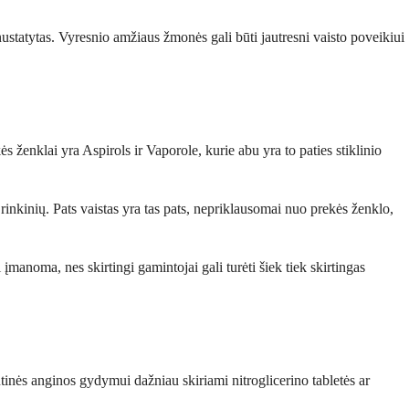
nustatytas. Vyresnio amžiaus žmonės gali būti jautresni vaisto poveikiui
s ženklai yra Aspirols ir Vaporole, kurie abu yra to paties stiklinio
 rinkinių. Pats vaistas yra tas pats, nepriklausomai nuo prekės ženklo,
 įmanoma, nes skirtingi gamintojai gali turėti šiek tiek skirtingas
ūtinės anginos gydymui dažniau skiriami nitroglicerino tabletės ar