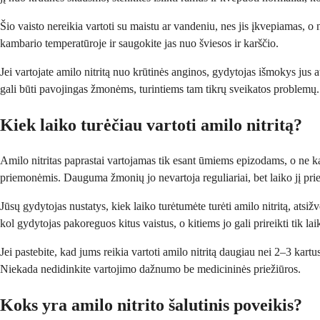
Šio vaisto nereikia vartoti su maistu ar vandeniu, nes jis įkvepiamas, o 
kambario temperatūroje ir saugokite jas nuo šviesos ir karščio.
Jei vartojate amilo nitritą nuo krūtinės anginos, gydytojas išmokys jus atp
gali būti pavojingas žmonėms, turintiems tam tikrų sveikatos problemų.
Kiek laiko turėčiau vartoti amilo nitritą?
Amilo nitritas paprastai vartojamas tik esant ūmiems epizodams, o ne ka
priemonėmis. Dauguma žmonių jo nevartoja reguliariai, bet laiko jį prie
Jūsų gydytojas nustatys, kiek laiko turėtumėte turėti amilo nitritą, ats
kol gydytojas pakoreguos kitus vaistus, o kitiems jo gali prireikti tik lai
Jei pastebite, kad jums reikia vartoti amilo nitritą daugiau nei 2–3 kartu
Niekada nedidinkite vartojimo dažnumo be medicininės priežiūros.
Koks yra amilo nitrito šalutinis poveikis?