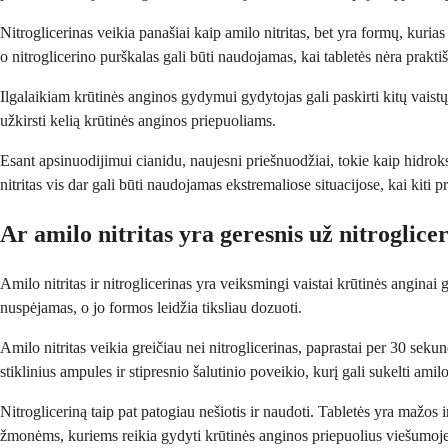
Nitroglicerinas veikia panašiai kaip amilo nitritas, bet yra formų, kurias 
o nitroglicerino purškalas gali būti naudojamas, kai tabletės nėra prakti
Ilgalaikiam krūtinės anginos gydymui gydytojas gali paskirti kitų vaistų, t
užkirsti kelią krūtinės anginos priepuoliams.
Esant apsinuodijimui cianidu, naujesni priešnuodžiai, tokie kaip hidrok
nitritas vis dar gali būti naudojamas ekstremaliose situacijose, kai kiti p
Ar amilo nitritas yra geresnis už nitroglice
Amilo nitritas ir nitroglicerinas yra veiksmingi vaistai krūtinės angina
nuspėjamas, o jo formos leidžia tiksliau dozuoti.
Amilo nitritas veikia greičiau nei nitroglicerinas, paprastai per 30 se
stiklinius ampules ir stipresnio šalutinio poveikio, kurį gali sukelti amilo 
Nitrogliceriną taip pat patogiau nešiotis ir naudoti. Tabletės yra mažos i
žmonėms, kuriems reikia gydyti krūtinės anginos priepuolius viešumoje 