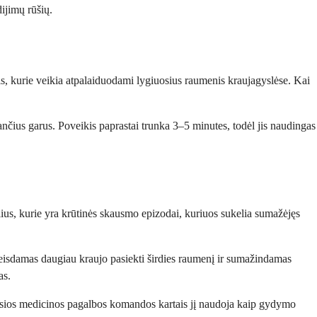
ijimų rūšių.
ais, kurie veikia atpalaiduodami lygiuosius raumenis kraujagyslėse. Kai
iančius garus. Poveikis paprastai trunka 3–5 minutes, todėl jis naudingas
olius, kurie yra krūtinės skausmo epizodai, kuriuos sukelia sumažėjęs
s, leisdamas daugiau kraujo pasiekti širdies raumenį ir sumažindamas
as.
tosios medicinos pagalbos komandos kartais jį naudoja kaip gydymo