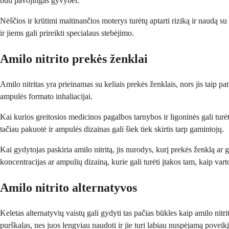
būti pavojingas gyvybei.
Nėščios ir krūtimi maitinančios moterys turėtų aptarti riziką ir naudą 
ir jiems gali prireikti specialaus stebėjimo.
Amilo nitrito prekės ženklai
Amilo nitritas yra prieinamas su keliais prekės ženklais, nors jis taip p
ampulės formato inhaliacijai.
Kai kurios greitosios medicinos pagalbos tarnybos ir ligoninės gali turėt
tačiau pakuotė ir ampulės dizainas gali šiek tiek skirtis tarp gamintojų.
Kai gydytojas paskiria amilo nitritą, jis nurodys, kurį prekės ženklą ar g
koncentracijas ar ampulių dizainą, kurie gali turėti įtakos tam, kaip varto
Amilo nitrito alternatyvos
Keletas alternatyvių vaistų gali gydyti tas pačias būkles kaip amilo nitr
purškalas, nes juos lengviau naudoti ir jie turi labiau nuspėjamą poveikį