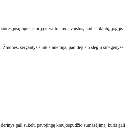
rės jūsų ligos istoriją ir vartojamus vaistus, kad įsitikintų, jog jis
itmui. Žmonės, sergantys sunkia anemija, padidėjusiu slėgiu smegenyse
Šis derinys gali sukelti pavojingą kraujospūdžio sumažėjimą, kuris gali