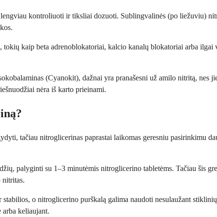
lengviau kontroliuoti ir tiksliai dozuoti. Sublingvalinės (po liežuviu) nit
škos.
okių kaip beta adrenoblokatoriai, kalcio kanalų blokatoriai arba ilgai veik
sokobalaminas (Cyanokit), dažnai yra pranašesni už amilo nitritą, nes ji
riešnuodžiai nėra iš karto prieinami.
riną?
i gydyti, tačiau nitroglicerinas paprastai laikomas geresniu pasirinkimu 
kundžių, palyginti su 1–3 minutėmis nitroglicerino tabletėms. Tačiau ši
nitritas.
r stabilios, o nitroglicerino purškalą galima naudoti nesulaužant stiklini
arba keliaujant.