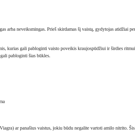
as arba neveiksmingas. Prieš skirdamas šį vaistą, gydytojas atidžiai peržiū
gomis, kurias gali pabloginti vaisto poveikis kraujospūdžiui ir širdies r
gali pabloginti šias būkles.
uma
 (Viagra) ar panašius vaistus, jokiu būdu negalite vartoti amilo nitrito. 