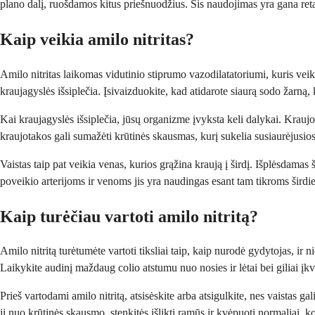
plano dalį, ruošdamos kitus priešnuodžius. Šis naudojimas yra gana retas
Kaip veikia amilo nitritas?
Amilo nitritas laikomas vidutinio stiprumo vazodilatatoriumi, kuris vei
kraujagyslės išsiplečia. Įsivaizduokite, kad atidarote siaurą sodo žarną
Kai kraujagyslės išsiplečia, jūsų organizme įvyksta keli dalykai. Kraujo
kraujotakos gali sumažėti krūtinės skausmas, kurį sukelia susiaurėjusios 
Vaistas taip pat veikia venas, kurios grąžina kraują į širdį. Išplėsdamas š
poveikio arterijoms ir venoms jis yra naudingas esant tam tikroms širdi
Kaip turėčiau vartoti amilo nitritą?
Amilo nitritą turėtumėte vartoti tiksliai taip, kaip nurodė gydytojas, i
Laikykite audinį maždaug colio atstumu nuo nosies ir lėtai bei giliai įk
Prieš vartodami amilo nitritą, atsisėskite arba atsigulkite, nes vaistas g
jį nuo krūtinės skausmo, stenkitės išlikti ramūs ir kvėpuoti normaliai, ko