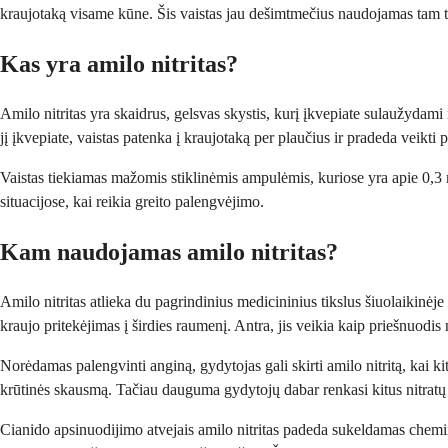
kraujotaką visame kūne. Šis vaistas jau dešimtmečius naudojamas tam ti
Kas yra amilo nitritas?
Amilo nitritas yra skaidrus, gelsvas skystis, kurį įkvepiate sulaužydami
jį įkvepiate, vaistas patenka į kraujotaką per plaučius ir pradeda veikti
Vaistas tiekiamas mažomis stiklinėmis ampulėmis, kuriose yra apie 0,3 mi
situacijose, kai reikia greito palengvėjimo.
Kam naudojamas amilo nitritas?
Amilo nitritas atlieka du pagrindinius medicininius tikslus šiuolaikinėj
kraujo pritekėjimas į širdies raumenį. Antra, jis veikia kaip priešnuodi
Norėdamas palengvinti anginą, gydytojas gali skirti amilo nitritą, kai ki
krūtinės skausmą. Tačiau dauguma gydytojų dabar renkasi kitus nitratų 
Cianido apsinuodijimo atvejais amilo nitritas padeda sukeldamas chemi