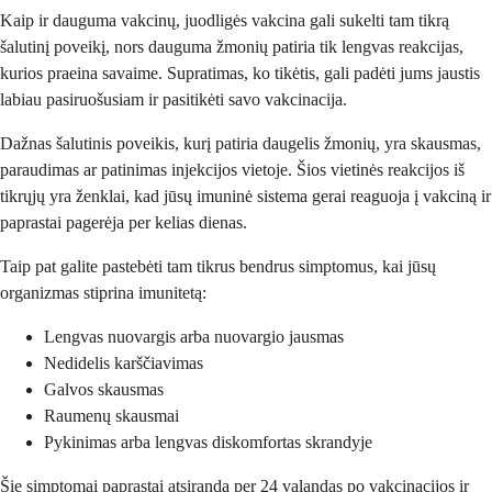
Kaip ir dauguma vakcinų, juodligės vakcina gali sukelti tam tikrą
šalutinį poveikį, nors dauguma žmonių patiria tik lengvas reakcijas,
kurios praeina savaime. Supratimas, ko tikėtis, gali padėti jums jaustis
labiau pasiruošusiam ir pasitikėti savo vakcinacija.
Dažnas šalutinis poveikis, kurį patiria daugelis žmonių, yra skausmas,
paraudimas ar patinimas injekcijos vietoje. Šios vietinės reakcijos iš
tikrųjų yra ženklai, kad jūsų imuninė sistema gerai reaguoja į vakciną ir
paprastai pagerėja per kelias dienas.
Taip pat galite pastebėti tam tikrus bendrus simptomus, kai jūsų
organizmas stiprina imunitetą:
Lengvas nuovargis arba nuovargio jausmas
Nedidelis karščiavimas
Galvos skausmas
Raumenų skausmai
Pykinimas arba lengvas diskomfortas skrandyje
Šie simptomai paprastai atsiranda per 24 valandas po vakcinacijos ir