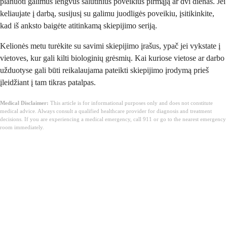
planuoti galimus lengvus šalutinius poveikius pirmąją ar dvi dienas. Jei
keliaujate į darbą, susijusį su galimu juodligės poveikiu, įsitikinkite,
kad iš anksto baigėte atitinkamą skiepijimo seriją.
Kelionės metu turėkite su savimi skiepijimo įrašus, ypač jei vykstate į
vietoves, kur gali kilti biologinių grėsmių. Kai kuriose vietose ar darbo
užduotyse gali būti reikalaujama pateikti skiepijimo įrodymą prieš
įleidžiant į tam tikras patalpas.
Medical Disclaimer:
This article is for informational purposes only and does not constitute
medical advice. Always consult a qualified healthcare provider for diagnosis and treatment
decisions. If you are experiencing a medical emergency, call 911 or go to the nearest emergency
room immediately.