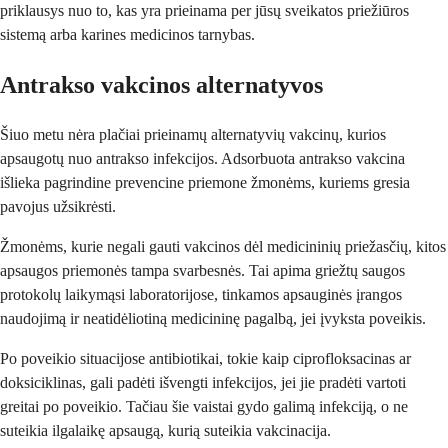
priklausys nuo to, kas yra prieinama per jūsų sveikatos priežiūros
sistemą arba karines medicinos tarnybas.
Antrakso vakcinos alternatyvos
Šiuo metu nėra plačiai prieinamų alternatyvių vakcinų, kurios
apsaugotų nuo antrakso infekcijos. Adsorbuota antrakso vakcina
išlieka pagrindine prevencine priemone žmonėms, kuriems gresia
pavojus užsikrėsti.
Žmonėms, kurie negali gauti vakcinos dėl medicininių priežasčių, kitos
apsaugos priemonės tampa svarbesnės. Tai apima griežtų saugos
protokolų laikymąsi laboratorijose, tinkamos apsauginės įrangos
naudojimą ir neatidėliotiną medicininę pagalbą, jei įvyksta poveikis.
Po poveikio situacijose antibiotikai, tokie kaip ciprofloksacinas ar
doksiciklinas, gali padėti išvengti infekcijos, jei jie pradėti vartoti
greitai po poveikio. Tačiau šie vaistai gydo galimą infekciją, o ne
suteikia ilgalaikę apsaugą, kurią suteikia vakcinacija.