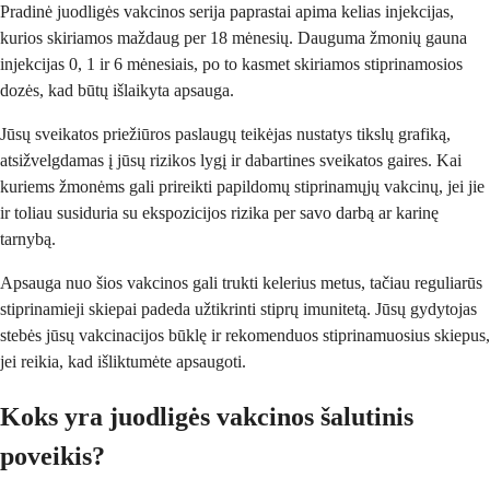
Pradinė juodligės vakcinos serija paprastai apima kelias injekcijas,
kurios skiriamos maždaug per 18 mėnesių. Dauguma žmonių gauna
injekcijas 0, 1 ir 6 mėnesiais, po to kasmet skiriamos stiprinamosios
dozės, kad būtų išlaikyta apsauga.
Jūsų sveikatos priežiūros paslaugų teikėjas nustatys tikslų grafiką,
atsižvelgdamas į jūsų rizikos lygį ir dabartines sveikatos gaires. Kai
kuriems žmonėms gali prireikti papildomų stiprinamųjų vakcinų, jei jie
ir toliau susiduria su ekspozicijos rizika per savo darbą ar karinę
tarnybą.
Apsauga nuo šios vakcinos gali trukti kelerius metus, tačiau reguliarūs
stiprinamieji skiepai padeda užtikrinti stiprų imunitetą. Jūsų gydytojas
stebės jūsų vakcinacijos būklę ir rekomenduos stiprinamuosius skiepus,
jei reikia, kad išliktumėte apsaugoti.
Koks yra juodligės vakcinos šalutinis
poveikis?