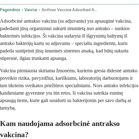
Pagrindinis
Vaistai
Anthrax Vaccine Adsorbed Adjuvanted Intramuscular Route
Adsorbcinė antrakso vakcina (su adjuvantu) yra apsauginė vakcina,
padedanti jūsų organizmui sukurti imunitetą nuo antrako – sunkios
bakterinės infekcijos. Ši vakcina sudaryta iš išgrynintų baltymų iš
antrako bakterijų kartu su adjuvantu – specialiu ingredientu, kuris
padeda sustiprinti jūsų imuninės sistemos atsaką, kad būtų sukurta
stipresnė, ilgiau trunkanti apsauga.
Vakcina pirmiausia skiriama žmonėms, kuriems gresia didesnė antrako
poveikio rizika, pavyzdžiui, kariškiams, laboratorijų darbuotojams ir
tam tikriems sveikatos priežiūros specialistams. Nors antrako infekcijos
kasdieniame gyvenime yra itin retos, ši vakcina suteikia esminę
apsaugą tiems, kurie gali susidurti su bakterijomis per savo darbą ar
tarnybą.
Kam naudojama adsorbcinė antrakso
vakcina?