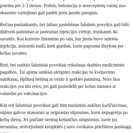
praeina per 2-3 dienas. Poilsis, hidratacija ir nereceptinių vaistų nuo
skausmo vartojimas gali padėti jums jaustis patogiau.
Rečiau pasitaikantis, bet labiau pastebimas šalutinis poveikis gali būti
didesnis patinimas ar jautrumas injekcijos vietoje, trunkantis iki
savaitės. Kai kuriems žmonėms po oda, kur jiems buvo suleista
injekcija, atsiranda maži, kieti gumbai, kurie paprastai išnyksta per
kelias savaites.
Reti, bet sunkūs šalutiniai poveikiai reikalauja skubios medicininės
pagalbos. Tai apima sunkias alergines reakcijas su kvėpavimo
sutrikimu, išplitusį bėrimą ar veido ir gerklės patinimą. Nors šios
reakcijos yra itin retos, jos gali pasireikšti per kelias minutes ar
valandas po vakcinacijos.
Kiti reti šalutiniai poveikiai gali būti nuolatinis aukštas karščiavimas,
stiprus galvos skausmas ar neįprastas silpnumas, kuris nepagerėja po
kelių dienų. Jei jaučiate nerimą keliančius simptomus, kurie jus
neramina, nedvejodami kreipkitės į savo sveikatos priežiūros paslaugų