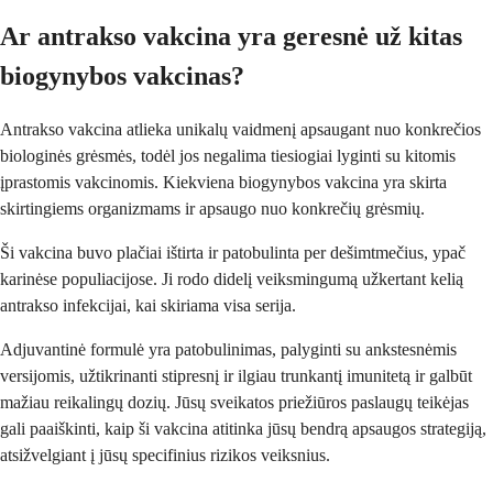
Ar antrakso vakcina yra geresnė už kitas
biogynybos vakcinas?
Antrakso vakcina atlieka unikalų vaidmenį apsaugant nuo konkrečios
biologinės grėsmės, todėl jos negalima tiesiogiai lyginti su kitomis
įprastomis vakcinomis. Kiekviena biogynybos vakcina yra skirta
skirtingiems organizmams ir apsaugo nuo konkrečių grėsmių.
Ši vakcina buvo plačiai ištirta ir patobulinta per dešimtmečius, ypač
karinėse populiacijose. Ji rodo didelį veiksmingumą užkertant kelią
antrakso infekcijai, kai skiriama visa serija.
Adjuvantinė formulė yra patobulinimas, palyginti su ankstesnėmis
versijomis, užtikrinanti stipresnį ir ilgiau trunkantį imunitetą ir galbūt
mažiau reikalingų dozių. Jūsų sveikatos priežiūros paslaugų teikėjas
gali paaiškinti, kaip ši vakcina atitinka jūsų bendrą apsaugos strategiją,
atsižvelgiant į jūsų specifinius rizikos veiksnius.