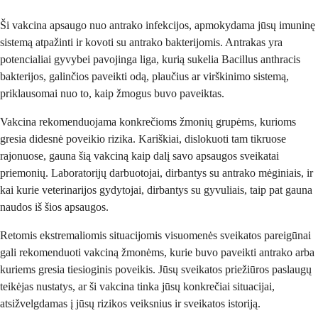
Ši vakcina apsaugo nuo antrako infekcijos, apmokydama jūsų imuninę
sistemą atpažinti ir kovoti su antrako bakterijomis. Antrakas yra
potencialiai gyvybei pavojinga liga, kurią sukelia Bacillus anthracis
bakterijos, galinčios paveikti odą, plaučius ar virškinimo sistemą,
priklausomai nuo to, kaip žmogus buvo paveiktas.
Vakcina rekomenduojama konkrečioms žmonių grupėms, kurioms
gresia didesnė poveikio rizika. Kariškiai, dislokuoti tam tikruose
rajonuose, gauna šią vakciną kaip dalį savo apsaugos sveikatai
priemonių. Laboratorijų darbuotojai, dirbantys su antrako mėginiais, ir
kai kurie veterinarijos gydytojai, dirbantys su gyvuliais, taip pat gauna
naudos iš šios apsaugos.
Retomis ekstremaliomis situacijomis visuomenės sveikatos pareigūnai
gali rekomenduoti vakciną žmonėms, kurie buvo paveikti antrako arba
kuriems gresia tiesioginis poveikis. Jūsų sveikatos priežiūros paslaugų
teikėjas nustatys, ar ši vakcina tinka jūsų konkrečiai situacijai,
atsižvelgdamas į jūsų rizikos veiksnius ir sveikatos istoriją.