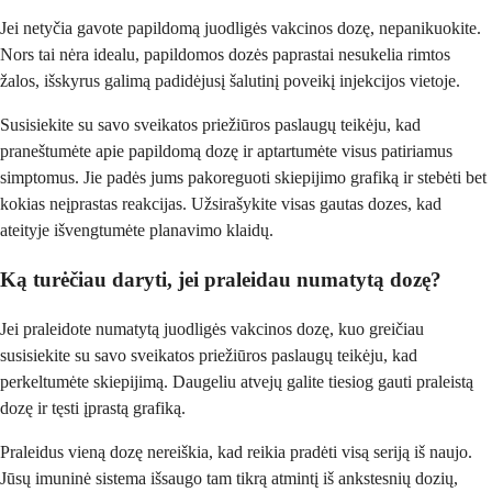
Jei netyčia gavote papildomą juodligės vakcinos dozę, nepanikuokite.
Nors tai nėra idealu, papildomos dozės paprastai nesukelia rimtos
žalos, išskyrus galimą padidėjusį šalutinį poveikį injekcijos vietoje.
Susisiekite su savo sveikatos priežiūros paslaugų teikėju, kad
praneštumėte apie papildomą dozę ir aptartumėte visus patiriamus
simptomus. Jie padės jums pakoreguoti skiepijimo grafiką ir stebėti bet
kokias neįprastas reakcijas. Užsirašykite visas gautas dozes, kad
ateityje išvengtumėte planavimo klaidų.
Ką turėčiau daryti, jei praleidau numatytą dozę?
Jei praleidote numatytą juodligės vakcinos dozę, kuo greičiau
susisiekite su savo sveikatos priežiūros paslaugų teikėju, kad
perkeltumėte skiepijimą. Daugeliu atvejų galite tiesiog gauti praleistą
dozę ir tęsti įprastą grafiką.
Praleidus vieną dozę nereiškia, kad reikia pradėti visą seriją iš naujo.
Jūsų imuninė sistema išsaugo tam tikrą atmintį iš ankstesnių dozių,