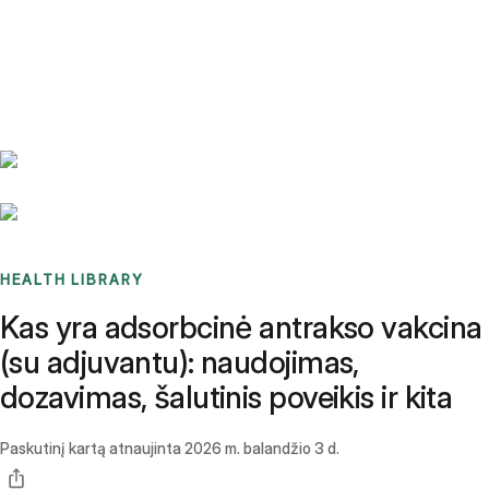
Benchmarks
Stories
FAQ
Sign up / Log in
HEALTH LIBRARY
Kas yra adsorbcinė antrakso vakcina
(su adjuvantu): naudojimas,
dozavimas, šalutinis poveikis ir kita
Paskutinį kartą atnaujinta
2026 m. balandžio 3 d.