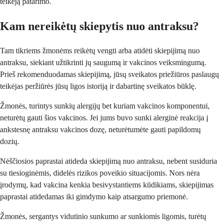
teikėją patarimo.
Kam nereikėtų skiepytis nuo antraksu?
Tam tikriems žmonėms reikėtų vengti arba atidėti skiepijimą nuo
antraksu, siekiant užtikrinti jų saugumą ir vakcinos veiksmingumą.
Prieš rekomenduodamas skiepijimą, jūsų sveikatos priežiūros paslaugų
teikėjas peržiūrės jūsų ligos istoriją ir dabartinę sveikatos būklę.
Žmonės, turintys sunkių alergijų bet kuriam vakcinos komponentui,
neturėtų gauti šios vakcinos. Jei jums buvo sunki alerginė reakcija į
ankstesnę antraksu vakcinos dozę, neturėtumėte gauti papildomų
dozių.
Nėščiosios paprastai atideda skiepijimą nuo antraksu, nebent susiduria
su tiesioginėmis, didelės rizikos poveikio situacijomis. Nors nėra
įrodymų, kad vakcina kenkia besivystantiems kūdikiams, skiepijimas
paprastai atidedamas iki gimdymo kaip atsargumo priemonė.
Žmonės, sergantys vidutinio sunkumo ar sunkiomis ligomis, turėtų