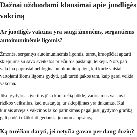
Dažnai užduodami klausimai apie juodligės
vakciną
Ar juodligės vakcina yra saugi žmonėms, sergantiems
autoimuninėmis ligomis?
Žmonės, sergantys autoimuninėmis ligomis, turėtų kruopščiai aptarti
skiepijimą su savo sveikatos priežiūros paslaugų teikėju. Nors pati
vakcina paprastai neblogina autoimuninių ligų, kai kurie vaistai,
vartojami šioms ligoms gydyti, gali turėti įtakos tam, kaip gerai veikia
vakcina.
Jūsų gydytojas įvertins jūsų konkrečią būklę, vartojamus vaistus ir
rizikos veiksnius, kad nustatytų, ar skiepijimas yra tinkamas. Kai
kuriais atvejais vakcinos laiko parinkimas pagal jūsų gydymo grafiką
gali padėti užtikrinti geriausią įmanomą apsaugą.
Ką turėčiau daryti, jei netyčia gavau per daug dozių?