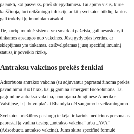
palaukti, kol pasveiks, prieš skiepydamiesi. Tai apima visus, kurie
karščiuoja, turi reikšmingų infekcijų ar kitų sveikatos būklių, kurios
gali trukdyti jų imuniniam atsakui.
Tie, kurių imuninė sistema yra smarkiai pažeista, gali nesusidaryti
tinkamos apsaugos nuo vakcinos. Jūsų gydytojas įvertins, ar
skiepijimas yra tinkamas, atsižvelgdamas į jūsų specifinį imuninį
statusą ir poveikio riziką.
Antraksu vakcinos prekės ženklai
Adsorbuota antrakso vakcina (su adjuvantu) paprastai žinoma prekės
pavadinimu BioThrax, kai ją gamina Emergent BioSolutions. Tai
pagrindinė antrakso vakcina, naudojama Jungtinėse Amerikos
Valstijose, ir ji buvo plačiai išbandyta dėl saugumo ir veiksmingumo.
Sveikatos priežiūros paslaugų teikėjai ir karinis medicinos personalas
paprastai ją vadina tiesiog „antrakso vakcina“ arba „AVA“
(Adsorbuota antrakso vakcina). Jums skirta specifinė formulė