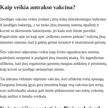
Kaip veikia antrakso vakcina?
Juodligės vakcina veikia įvedant į jūsų kūną nekenksmingus baltymus
iš juodligės bakterijų, o tai moko jūsų imuninę sistemą atpažinti ir
kovoti su tikrosiomis bakterijomis, jei kada nors būsite paveikti.
Pagalvokite apie tai kaip apie „ieškomo asmens plakato“ rodymą jūsų
imuninei sistemai, kad ji galėtų greitai nustatyti ir neutralizuoti grėsmę.
Šios vakcinos adjuvantas veikia kaip švelni signalizacijos sistema,
padedanti sustiprinti ir prailginti jūsų imuninį atsaką. Šis ingredientas
užtikrina, kad jūsų organizmas gamintų daugiau antikūnų ir prisimintų,
kaip kovoti su juodlige ateinančiais metais.
Tai laikoma vidutinio stiprumo vakcina, kuri užtikrina tvirtą apsaugą.
Dauguma žmonių įgyja gerą imunitetą baigę visą vakcinacijos seriją,
nors individualūs atsakai gali skirtis priklausomai nuo tokių veiksnių
kaip amžius ir bendra sveikata.