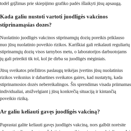
todėl grįžimas prie skiepijimo grafiko padės išlaikyti jūsų apsaugą.
Kada galiu nustoti vartoti juodligės vakcinos
stiprinamąsias dozes?
Nuolatinio juodligės vakcinos stiprinamųjų dozių poreikis priklauso
nuo jūsų nuolatinio poveikio rizikos. Kariškiai gali reikalauti reguliarių
stiprinamųjų dozių visos tarnybos metu, o laboratorijos darbuotojams
jų gali prireikti tik tol, kol jie dirba su juodligės mėginiais.
Jūsų sveikatos priežiūros paslaugų teikėjas įvertins jūsų nuolatinius
rizikos veiksnius ir dabartines sveikatos gaires, kad nustatytų, kada
stiprinamosios dozės nebereikalingos. Šis sprendimas visada priimamas
individualiai, atsižvelgiant į jūsų konkrečią situaciją ir kintančią
poveikio riziką.
Ar galiu keliauti gavęs juodligės vakciną?
Paprastai galite keliauti gavęs juodligės vakciną, nors galbūt norėsite