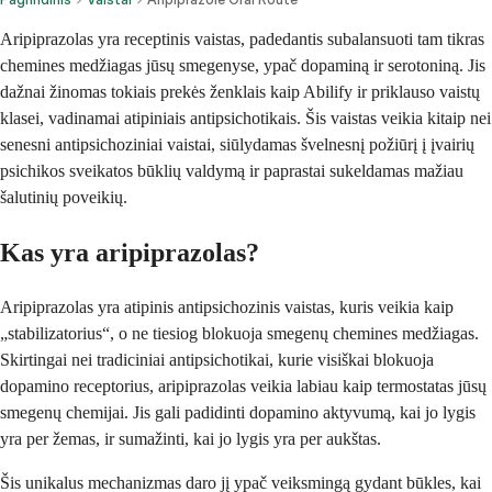
Aripiprazolas yra receptinis vaistas, padedantis subalansuoti tam tikras
chemines medžiagas jūsų smegenyse, ypač dopaminą ir serotoniną. Jis
dažnai žinomas tokiais prekės ženklais kaip Abilify ir priklauso vaistų
klasei, vadinamai atipiniais antipsichotikais. Šis vaistas veikia kitaip nei
senesni antipsichoziniai vaistai, siūlydamas švelnesnį požiūrį į įvairių
psichikos sveikatos būklių valdymą ir paprastai sukeldamas mažiau
šalutinių poveikių.
Kas yra aripiprazolas?
Aripiprazolas yra atipinis antipsichozinis vaistas, kuris veikia kaip
„stabilizatorius“, o ne tiesiog blokuoja smegenų chemines medžiagas.
Skirtingai nei tradiciniai antipsichotikai, kurie visiškai blokuoja
dopamino receptorius, aripiprazolas veikia labiau kaip termostatas jūsų
smegenų chemijai. Jis gali padidinti dopamino aktyvumą, kai jo lygis
yra per žemas, ir sumažinti, kai jo lygis yra per aukštas.
Šis unikalus mechanizmas daro jį ypač veiksmingą gydant būkles, kai