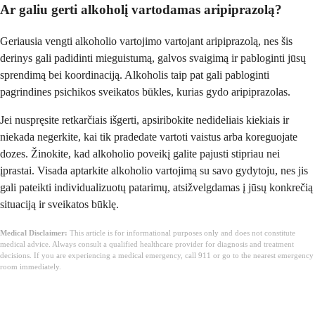
Ar galiu gerti alkoholį vartodamas aripiprazolą?
Geriausia vengti alkoholio vartojimo vartojant aripiprazolą, nes šis
derinys gali padidinti mieguistumą, galvos svaigimą ir pabloginti jūsų
sprendimą bei koordinaciją. Alkoholis taip pat gali pabloginti
pagrindines psichikos sveikatos būkles, kurias gydo aripiprazolas.
Jei nuspręsite retkarčiais išgerti, apsiribokite nedideliais kiekiais ir
niekada negerkite, kai tik pradedate vartoti vaistus arba koreguojate
dozes. Žinokite, kad alkoholio poveikį galite pajusti stipriau nei
įprastai. Visada aptarkite alkoholio vartojimą su savo gydytoju, nes jis
gali pateikti individualizuotų patarimų, atsižvelgdamas į jūsų konkrečią
situaciją ir sveikatos būklę.
Medical Disclaimer:
This article is for informational purposes only and does not constitute
medical advice. Always consult a qualified healthcare provider for diagnosis and treatment
decisions. If you are experiencing a medical emergency, call 911 or go to the nearest emergency
room immediately.