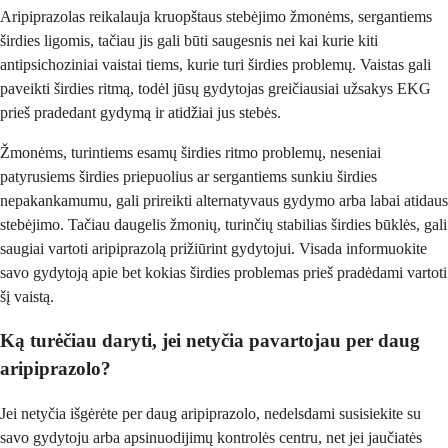
Aripiprazolas reikalauja kruopštaus stebėjimo žmonėms, sergantiems
širdies ligomis, tačiau jis gali būti saugesnis nei kai kurie kiti
antipsichoziniai vaistai tiems, kurie turi širdies problemų. Vaistas gali
paveikti širdies ritmą, todėl jūsų gydytojas greičiausiai užsakys EKG
prieš pradedant gydymą ir atidžiai jus stebės.
Žmonėms, turintiems esamų širdies ritmo problemų, neseniai
patyrusiems širdies priepuolius ar sergantiems sunkiu širdies
nepakankamumu, gali prireikti alternatyvaus gydymo arba labai atidaus
stebėjimo. Tačiau daugelis žmonių, turinčių stabilias širdies būklės, gali
saugiai vartoti aripiprazolą prižiūrint gydytojui. Visada informuokite
savo gydytoją apie bet kokias širdies problemas prieš pradėdami vartoti
šį vaistą.
Ką turėčiau daryti, jei netyčia pavartojau per daug
aripiprazolo?
Jei netyčia išgėrėte per daug aripiprazolo, nedelsdami susisiekite su
savo gydytoju arba apsinuodijimų kontrolės centru, net jei jaučiatės