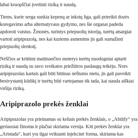
labai kruopščiai įvertinti riziką ir naudą.
Tiems, kurie serga sunkia kepenų ar inkstų liga, gali prireikti dozės
koregavimo arba alternatyvaus gydymo, nes šie organai padeda
apdoroti vaistus. Žmonės, turintys priepuolių istoriją, turėtų atsargiai
vartoti aripiprazolą, nes kai kuriems asmenims jis gali sumažinti
priepuolių slenkstį.
Nėščios ar krūtimi maitinančios moterys turėtų nuodugniai aptarti
riziką ir naudą su savo sveikatos priežiūros paslaugų teikėju. Nors
aripiprazolas kartais gali būti būtinas nėštumo metu, jis gali paveikti
besivystantį kūdikį ir turėtų būti vartojamas tik tada, kai nauda aiškiai
viršija riziką.
Aripiprazolo prekės ženklai
Aripiprazolas yra prieinamas su keliais prekės ženklais, o „Abilify“ yra
geriausiai žinoma ir plačiai skiriama versija. Kiti prekės ženklai yra
„Aristada“, kuri yra ilgai veikianti injekcinė forma, skiriama kas