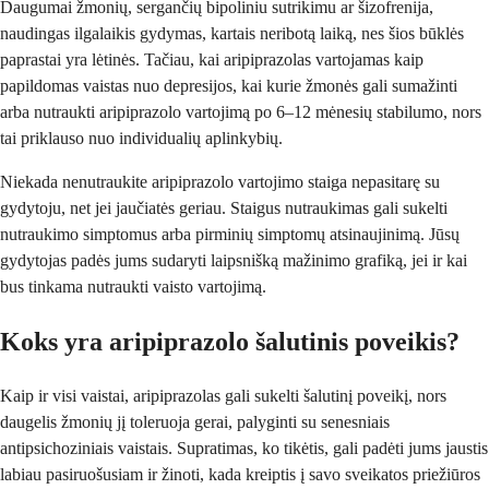
Daugumai žmonių, sergančių bipoliniu sutrikimu ar šizofrenija,
naudingas ilgalaikis gydymas, kartais neribotą laiką, nes šios būklės
paprastai yra lėtinės. Tačiau, kai aripiprazolas vartojamas kaip
papildomas vaistas nuo depresijos, kai kurie žmonės gali sumažinti
arba nutraukti aripiprazolo vartojimą po 6–12 mėnesių stabilumo, nors
tai priklauso nuo individualių aplinkybių.
Niekada nenutraukite aripiprazolo vartojimo staiga nepasitarę su
gydytoju, net jei jaučiatės geriau. Staigus nutraukimas gali sukelti
nutraukimo simptomus arba pirminių simptomų atsinaujinimą. Jūsų
gydytojas padės jums sudaryti laipsnišką mažinimo grafiką, jei ir kai
bus tinkama nutraukti vaisto vartojimą.
Koks yra aripiprazolo šalutinis poveikis?
Kaip ir visi vaistai, aripiprazolas gali sukelti šalutinį poveikį, nors
daugelis žmonių jį toleruoja gerai, palyginti su senesniais
antipsichoziniais vaistais. Supratimas, ko tikėtis, gali padėti jums jaustis
labiau pasiruošusiam ir žinoti, kada kreiptis į savo sveikatos priežiūros