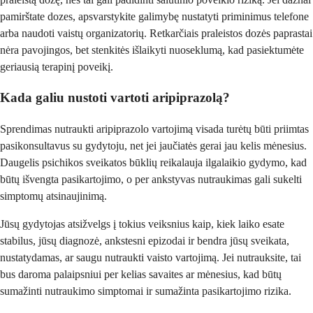
pamirštate dozes, apsvarstykite galimybę nustatyti priminimus telefone
arba naudoti vaistų organizatorių. Retkarčiais praleistos dozės paprastai
nėra pavojingos, bet stenkitės išlaikyti nuoseklumą, kad pasiektumėte
geriausią terapinį poveikį.
Kada galiu nustoti vartoti aripiprazolą?
Sprendimas nutraukti aripiprazolo vartojimą visada turėtų būti priimtas
pasikonsultavus su gydytoju, net jei jaučiatės gerai jau kelis mėnesius.
Daugelis psichikos sveikatos būklių reikalauja ilgalaikio gydymo, kad
būtų išvengta pasikartojimo, o per ankstyvas nutraukimas gali sukelti
simptomų atsinaujinimą.
Jūsų gydytojas atsižvelgs į tokius veiksnius kaip, kiek laiko esate
stabilus, jūsų diagnozė, ankstesni epizodai ir bendra jūsų sveikata,
nustatydamas, ar saugu nutraukti vaisto vartojimą. Jei nutrauksite, tai
bus daroma palaipsniui per kelias savaites ar mėnesius, kad būtų
sumažinti nutraukimo simptomai ir sumažinta pasikartojimo rizika.