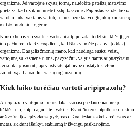
organizme. Jei vartojate skystą formą, naudokite pateiktą matavimo
prietaisą, kad užtikrintumėte tikslų dozavimą. Paprastas vandentiekio
vanduo tinka vaistams vartoti, ir jums nereikia vengti jokių konkrečių
maisto produktų ar gėrimų.
Nuoseklumas yra svarbus vartojant aripiprazolą, todėl stenkitės jį gerti
tuo pačiu metu kiekvieną dieną, kad išlaikytumėte pastovų jo kiekį
organizme. Daugelis žmonių mano, kad naudinga susieti vaistų
vartojimą su kasdiene rutina, pavyzdžiui, valytis dantis ar pusryčiauti.
Jei sunku prisiminti, apsvarstykite galimybę nustatyti telefono
žadintuvą arba naudoti vaistų organizatorių.
Kiek laiko turėčiau vartoti aripiprazolą?
Aripiprazolo vartojimo trukmė labai skiriasi priklausomai nuo jūsų
būklės ir to, kaip reaguojate į vaistus. Esant ūmiems bipolinio sutrikimo
ar šizofrenijos epizodams, gydymas dažnai tęsiamas kelis mėnesius ar
metus, siekiant išlaikyti stabilumą ir išvengti pasikartojimo.