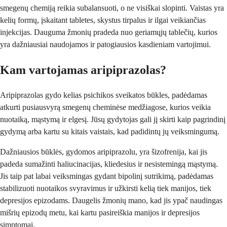
smegenų chemiją reikia subalansuoti, o ne visiškai slopinti. Vaistas yra
kelių formų, įskaitant tabletes, skystus tirpalus ir ilgai veikiančias
injekcijas. Dauguma žmonių pradeda nuo geriamųjų tablečių, kurios
yra dažniausiai naudojamos ir patogiausios kasdieniam vartojimui.
Kam vartojamas aripiprazolas?
Aripiprazolas gydo kelias psichikos sveikatos būkles, padėdamas
atkurti pusiausvyrą smegenų cheminėse medžiagose, kurios veikia
nuotaiką, mąstymą ir elgesį. Jūsų gydytojas gali jį skirti kaip pagrindinį
gydymą arba kartu su kitais vaistais, kad padidintų jų veiksmingumą.
Dažniausios būklės, gydomos aripiprazolu, yra šizofrenija, kai jis
padeda sumažinti haliucinacijas, kliedesius ir nesistemingą mąstymą.
Jis taip pat labai veiksmingas gydant bipolinį sutrikimą, padėdamas
stabilizuoti nuotaikos svyravimus ir užkirsti kelią tiek manijos, tiek
depresijos epizodams. Daugelis žmonių mano, kad jis ypač naudingas
mišrių epizodų metu, kai kartu pasireiškia manijos ir depresijos
simptomai.