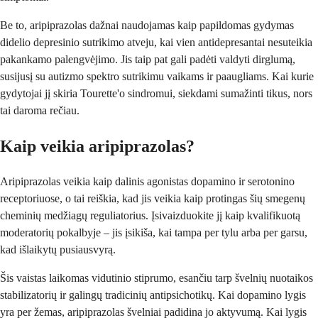
Be to, aripiprazolas dažnai naudojamas kaip papildomas gydymas
didelio depresinio sutrikimo atveju, kai vien antidepresantai nesuteikia
pakankamo palengvėjimo. Jis taip pat gali padėti valdyti dirglumą,
susijusį su autizmo spektro sutrikimu vaikams ir paaugliams. Kai kurie
gydytojai jį skiria Tourette'o sindromui, siekdami sumažinti tikus, nors
tai daroma rečiau.
Kaip veikia aripiprazolas?
Aripiprazolas veikia kaip dalinis agonistas dopamino ir serotonino
receptoriuose, o tai reiškia, kad jis veikia kaip protingas šių smegenų
cheminių medžiagų reguliatorius. Įsivaizduokite jį kaip kvalifikuotą
moderatorių pokalbyje – jis įsikiša, kai tampa per tylu arba per garsu,
kad išlaikytų pusiausvyrą.
Šis vaistas laikomas vidutinio stiprumo, esančiu tarp švelnių nuotaikos
stabilizatorių ir galingų tradicinių antipsichotikų. Kai dopamino lygis
yra per žemas, aripiprazolas švelniai padidina jo aktyvumą. Kai lygis