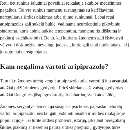
Reti, bet sunkūs šalutiniai poveikiai reikalauja skubios medicininės
pagalbos. Tai yra sunkus raumenų sustingimas su karščiavimu,
nereguliarus širdies plakimas arba rijimo sunkumai. Labai retai
aripiprazolas gali sukelti būklę, vadinamą neuroleptiniu piktybiniu
sindromu, kuris apima aukštą temperatūrą, raumenų rigidiškumą ir
pakitusį psichikos būvį. Be to, kai kuriems žmonėms gali išsivystyti
vėlyvoji diskinezija, nevalingi judesiai, kurie gali tapti nuolatiniais, jei į
juos greitai nereaguojama.
Kam negalima vartoti aripiprazolo?
Tam tikri žmonės turėtų vengti aripiprazolo arba vartoti jį itin atsargiai,
atidžiai prižiūrimiems gydytojų. Prieš skirdamas šį vaistą, gydytojas
atidžiai išnagrinės jūsų ligos istoriją ir dabartinę sveikatos būklę.
Žmonės, sergantys demencija susijusia psichoze, paprastai neturėtų
vartoti aripiprazolo, nes tai gali padidinti insulto ir mirties riziką šioje
populiacijoje. Jei turite širdies problemų istoriją, įskaitant nereguliarų
širdies plakimą ar neseniai patirtą širdies priepuolį, gydytojas turės