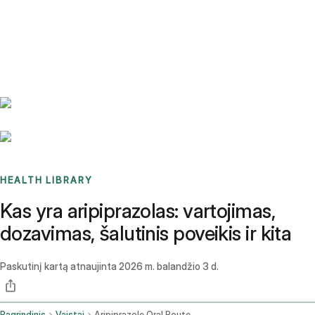
Benchmarks
Stories
FAQ
Sign up / Log in
HEALTH LIBRARY
Kas yra aripiprazolas: vartojimas,
dozavimas, šalutinis poveikis ir kita
Paskutinį kartą atnaujinta
2026 m. balandžio 3 d.
Pagrindinis
Vaistai
Aripiprazole Oral Route