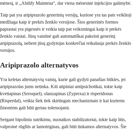
mėnesį, ir „Abilify Maintena“, dar viena mėnesinė injekcijos galimybė.
Taip pat yra aripiprazolo generinių versijų, kuriose yra tas pats veiklioji
medžiaga kaip ir prekės ženklo versijose. Šios generinės formos
paprastai yra pigesnės ir veikia taip pat veiksmingai kaip ir prekės
ženklo vaistai. Jūsų vaistinė gali automatiškai pakeisti generinį
aripiprazolą, nebent jūsų gydytojas konkrečiai reikalauja prekės ženklo
versijos.
Aripiprazolo alternatyvos
Yra keletas alternatyvių vaistų, kurie gali gydyti panašias būkles, jei
aripiprazolas jums netinka. Kiti atipiniai antipsichotikai, tokie kaip
kvetiapinas (Seroquel), olanzapinas (Zyprexa) ir risperidonas
(Risperdal), veikia šiek tiek skirtingais mechanizmais ir kai kuriems
žmonėms gali būti geriau toleruojami.
Sergant bipoliniu sutrikimu, nuotaikos stabilizatoriai, tokie kaip litis,
valproinė rūgštis ar lamotriginas, gali būti tinkamos alternatyvos. Šie