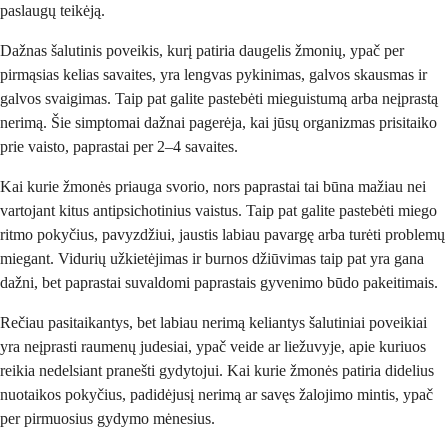
paslaugų teikėją.
Dažnas šalutinis poveikis, kurį patiria daugelis žmonių, ypač per
pirmąsias kelias savaites, yra lengvas pykinimas, galvos skausmas ir
galvos svaigimas. Taip pat galite pastebėti mieguistumą arba neįprastą
nerimą. Šie simptomai dažnai pagerėja, kai jūsų organizmas prisitaiko
prie vaisto, paprastai per 2–4 savaites.
Kai kurie žmonės priauga svorio, nors paprastai tai būna mažiau nei
vartojant kitus antipsichotinius vaistus. Taip pat galite pastebėti miego
ritmo pokyčius, pavyzdžiui, jaustis labiau pavargę arba turėti problemų
miegant. Vidurių užkietėjimas ir burnos džiūvimas taip pat yra gana
dažni, bet paprastai suvaldomi paprastais gyvenimo būdo pakeitimais.
Rečiau pasitaikantys, bet labiau nerimą keliantys šalutiniai poveikiai
yra neįprasti raumenų judesiai, ypač veide ar liežuvyje, apie kuriuos
reikia nedelsiant pranešti gydytojui. Kai kurie žmonės patiria didelius
nuotaikos pokyčius, padidėjusį nerimą ar savęs žalojimo mintis, ypač
per pirmuosius gydymo mėnesius.