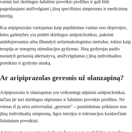
vaistai turi skirtingus šalutinio poveikio profilius ir gali būti
pageidaujami atsižvelgiant į jūsų specifinius simptomus ir medicininę
istoriją.
Kai aripiprazolas vartojamas kaip papildomas vaistas nuo depresijos,
kitos galimybės yra pridėti skirtingus antipsichotikus, pakeisti
antidepresantus arba išbandyti nefarmakologinius metodus, tokius kaip
terapija ar smegenų stimuliacijos gydymas. Jūsų gydytojas padės
nustatyti geriausią alternatyvą, atsižvelgdamas į jūsų individualius
poreikius ir gydymo atsaką.
Ar aripiprazolas geresnis už olanzapiną?
Aripiprazolas ir olanzapinas yra veiksmingi atipiniai antipsichotikai,
tačiau jie turi skirtingus stiprumus ir šalutinio poveikio profilius. Nė
vienas iš jų nėra universaliai „geresnis“ – pasirinkimas priklauso nuo
jūsų individualių simptomų, ligos istorijos ir tolerancijos konkrečiam
šalutiniam poveikiui.