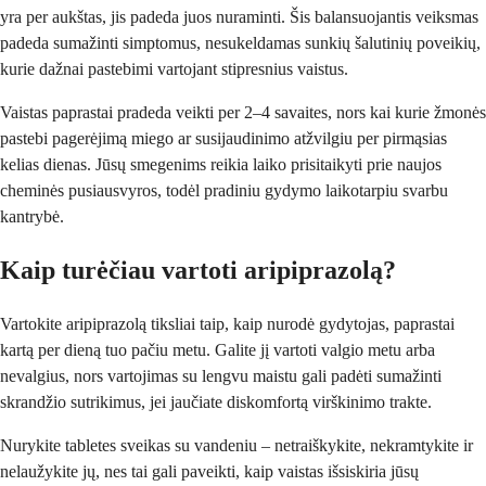
yra per aukštas, jis padeda juos nuraminti. Šis balansuojantis veiksmas
padeda sumažinti simptomus, nesukeldamas sunkių šalutinių poveikių,
kurie dažnai pastebimi vartojant stipresnius vaistus.
Vaistas paprastai pradeda veikti per 2–4 savaites, nors kai kurie žmonės
pastebi pagerėjimą miego ar susijaudinimo atžvilgiu per pirmąsias
kelias dienas. Jūsų smegenims reikia laiko prisitaikyti prie naujos
cheminės pusiausvyros, todėl pradiniu gydymo laikotarpiu svarbu
kantrybė.
Kaip turėčiau vartoti aripiprazolą?
Vartokite aripiprazolą tiksliai taip, kaip nurodė gydytojas, paprastai
kartą per dieną tuo pačiu metu. Galite jį vartoti valgio metu arba
nevalgius, nors vartojimas su lengvu maistu gali padėti sumažinti
skrandžio sutrikimus, jei jaučiate diskomfortą virškinimo trakte.
Nurykite tabletes sveikas su vandeniu – netraiškykite, nekramtykite ir
nelaužykite jų, nes tai gali paveikti, kaip vaistas išsiskiria jūsų