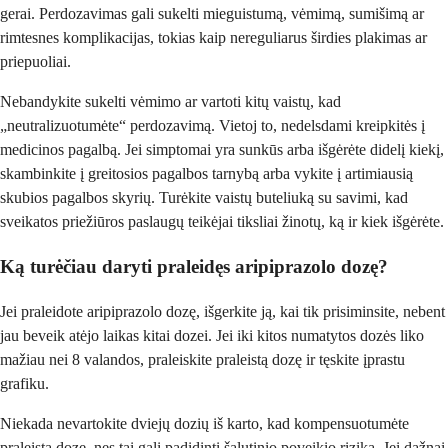
gerai. Perdozavimas gali sukelti mieguistumą, vėmimą, sumišimą ar
rimtesnes komplikacijas, tokias kaip nereguliarus širdies plakimas ar
priepuoliai.
Nebandykite sukelti vėmimo ar vartoti kitų vaistų, kad
„neutralizuotumėte“ perdozavimą. Vietoj to, nedelsdami kreipkitės į
medicinos pagalbą. Jei simptomai yra sunkūs arba išgėrėte didelį kiekį,
skambinkite į greitosios pagalbos tarnybą arba vykite į artimiausią
skubios pagalbos skyrių. Turėkite vaistų buteliuką su savimi, kad
sveikatos priežiūros paslaugų teikėjai tiksliai žinotų, ką ir kiek išgėrėte.
Ką turėčiau daryti praleidęs aripiprazolo dozę?
Jei praleidote aripiprazolo dozę, išgerkite ją, kai tik prisiminsite, nebent
jau beveik atėjo laikas kitai dozei. Jei iki kitos numatytos dozės liko
mažiau nei 8 valandos, praleiskite praleistą dozę ir tęskite įprastu
grafiku.
Niekada nevartokite dviejų dozių iš karto, kad kompensuotumėte
praleistą dozę, nes tai gali padidinti šalutinio poveikio riziką. Jei dažnai