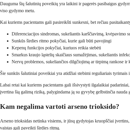
Dauguma šių šalutinių poveikių yra laikini ir pagerės pasibaigus gydymu
viso gydymo metu.
Kai kuriems pacientams gali pasireikšti sunkesni, bet rečiau pasitaikant
Diferenciacijos sindromas, sukeliantis karščiavimą, kvėpavimo 
Sunkūs širdies ritmo pokyčiai, kurie gali būti pavojingi
Kepenų funkcijos pokyčiai, kuriuos reikia stebėti
Smarkus kraujo ląstelių skaičiaus sumažėjimas, sukeliantis infekc
Nervų problemos, sukeliančios dilgčiojimą ar tirpimą rankose ir 
Šie sunkūs šalutiniai poveikiai yra atidžiai stebimi reguliariais tyrimais
Labai retai kai kuriems pacientams gali išsivystyti ilgalaikiai padariniai
įvertina šią galimą riziką, palygindama ją su gyvybę gelbstinčia nauda
Kam negalima vartoti arseno trioksido?
Arseno trioksidas netinka visiems, ir jūsų gydytojas kruopščiai įvertins
vaistas gali paveikti širdies ritmą.