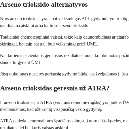
Arseno trioksido alternatyvos
Nors arseno trioksidas yra labai veiksmingas APL gydymui, yra ir kitų g
naudojama atskirai arba kartu su arseno trioksidu.
Tradiciniai chemoterapiniai vaistai, tokie kaip daunorubicinas ar citarabi
skirtingai, bet taip pat gali būti veiksmingi prieš ŪML.
Kai kuriems pacientams geriausius rezultatus duoda kombinuotas požiūr
standartu gydant ŪML.
Jūsų onkologas nustatys geriausią gydymo būdą, atsižvelgdamas į jūsų s
Arseno trioksidas geresnis už ATRA?
Ir arseno trioksidas, ir ATRA (vis-trans retinoinė rūgštis) yra puikūs 
mechanizmus, kad užtikrintų visapusišką vėžio gydymą.
ATRA padeda nenormalioms ląstelėms subręsti į normalias ląsteles, o ars
rezultatus nei bet kuris vaistas atskirai.