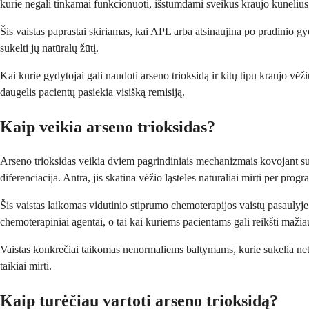
kurie negali tinkamai funkcionuoti, išstumdami sveikus kraujo kūnelius
Šis vaistas paprastai skiriamas, kai APL arba atsinaujina po pradinio gyd
sukelti jų natūralų žūtį.
Kai kurie gydytojai gali naudoti arseno trioksidą ir kitų tipų kraujo vė
daugelis pacientų pasiekia visišką remisiją.
Kaip veikia arseno trioksidas?
Arseno trioksidas veikia dviem pagrindiniais mechanizmais kovojant su 
diferenciacija. Antra, jis skatina vėžio ląsteles natūraliai mirti per progr
Šis vaistas laikomas vidutinio stiprumo chemoterapijos vaistų pasaulyje.
chemoterapiniai agentai, o tai kai kuriems pacientams gali reikšti mažia
Vaistas konkrečiai taikomas nenormaliems baltymams, kurie sukelia netin
taikiai mirti.
Kaip turėčiau vartoti arseno trioksidą?