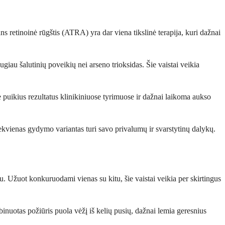
 retinoinė rūgštis (ATRA) yra dar viena tikslinė terapija, kuri dažnai
augiau šalutinių poveikių nei arseno trioksidas. Šie vaistai veikia
puikius rezultatus klinikiniuose tyrimuose ir dažnai laikoma aukso
ekvienas gydymo variantas turi savo privalumų ir svarstytinų dalykų.
u. Užuot konkuruodami vienas su kitu, šie vaistai veikia per skirtingus
binuotas požiūris puola vėžį iš kelių pusių, dažnai lemia geresnius