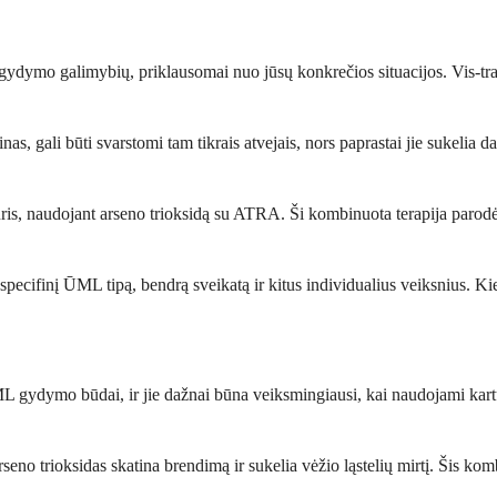
ydymo galimybių, priklausomai nuo jūsų konkrečios situacijos. Vis-trans
nas, gali būti svarstomi tam tikrais atvejais, nors paprastai jie sukelia d
is, naudojant arseno trioksidą su ATRA. Ši kombinuota terapija parodė 
pecifinį ŪML tipą, bendrą sveikatą ir kitus individualius veiksnius. Ki
ŪML gydymo būdai, ir jie dažnai būna veiksmingiausi, kai naudojami kart
eno trioksidas skatina brendimą ir sukelia vėžio ląstelių mirtį. Šis kom