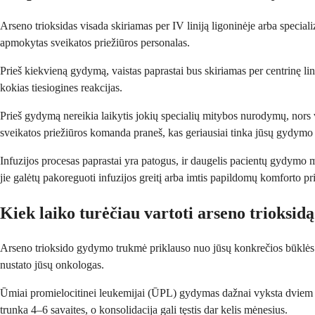
Arseno trioksidas visada skiriamas per IV liniją ligoninėje arba speciali
apmokytas sveikatos priežiūros personalas.
Prieš kiekvieną gydymą, vaistas paprastai bus skiriamas per centrinę lin
kokias tiesiogines reakcijas.
Prieš gydymą nereikia laikytis jokių specialių mitybos nurodymų, nors v
sveikatos priežiūros komanda praneš, kas geriausiai tinka jūsų gydymo 
Infuzijos procesas paprastai yra patogus, ir daugelis pacientų gydymo m
jie galėtų pakoreguoti infuzijos greitį arba imtis papildomų komforto p
Kiek laiko turėčiau vartoti arseno trioksid
Arseno trioksido gydymo trukmė priklauso nuo jūsų konkrečios būklės ir 
nustato jūsų onkologas.
Ūmiai promielocitinei leukemijai (ŪPL) gydymas dažnai vyksta dviem etapa
trunka 4–6 savaites, o konsolidacija gali tęstis dar kelis mėnesius.