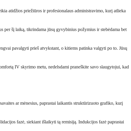
ikia atidžios priežiūros ir profesionalaus administravimo, kurį atlieka
 jus per šį laiką, tikrindama jūsų gyvybinius požymius ir stebėdama bet
vai pavalgyti prieš atvykstant, o kitiems patinka valgyti po to. Jūsų
iskomfortą IV skyrimo metu, nedelsdami praneškite savo slaugytojui, kad
vaites ar mėnesius, paprastai laikantis struktūrizuoto grafiko, kurį
cijos fazė, siekiant išlaikyti tą remisiją. Indukcijos fazė paprastai