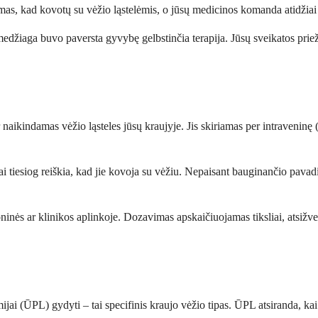
amas, kad kovotų su vėžio ląstelėmis, o jūsų medicinos komanda atidžiai 
džiaga buvo paversta gyvybę gelbstinčia terapija. Jūsų sveikatos priežiū
aikindamas vėžio ląsteles jūsų kraujyje. Jis skiriamas per intraveninę (IV
 tai tiesiog reiškia, kad jie kovoja su vėžiu. Nepaisant bauginančio pavad
inės ar klinikos aplinkoje. Dozavimas apskaičiuojamas tiksliai, atsižvel
jai (ŪPL) gydyti – tai specifinis kraujo vėžio tipas. ŪPL atsiranda, ka