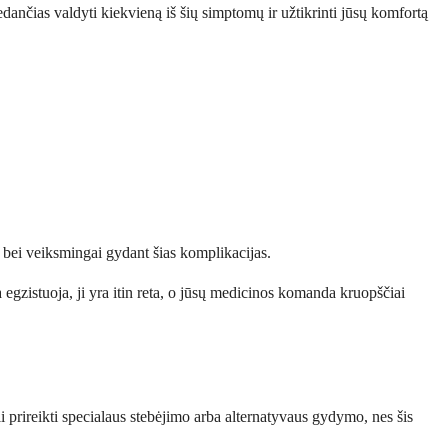
dančias valdyti kiekvieną iš šių simptomų ir užtikrinti jūsų komfortą
ai bei veiksmingai gydant šias komplikacijas.
ka egzistuoja, ji yra itin reta, o jūsų medicinos komanda kruopščiai
i prireikti specialaus stebėjimo arba alternatyvaus gydymo, nes šis