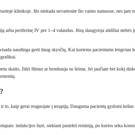
zuotoje klinikoje. Jūs niekada nevartosite šio vaisto namuose, nes jam re
iją arba periferinę IV per 1–4 valandas. Jūsų slaugytoja atidžiai stebės
isada naudinga gerti daug skysčių. Kai kuriems pacientams lengviau leng
grafikui.
etu skaito, žiūri filmus ar bendrauja su šeima. Jei jaučiate bet kokį d
riemonių.
ą?
to, kaip gerai reaguojate į terapiją. Dauguma pacientų gydomi kelias sa
is: indukcijos fazė, siekiant pasiekti remisiją, po kurios seka konsolida