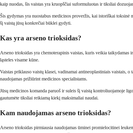
kaip nuodas, šis vaistas yra kruopščiai suformuluotas ir tiksliai dozuoj
Šis gydymas yra nuostabus medicinos proveržis, kai istoriškai toksinė me
šį vaistą jūsų konkrečiai būklei gydyti.
Kas yra arseno trioksidas?
Arseno trioksidas yra chemoterapinis vaistas, kuris veikia taikydamas ir n
ląsteles visame kūne.
Vaistas priklauso vaistų klasei, vadinamai antineoplastiniais vaistais, o
naudojamas prižiūrint medicinos specialistams.
Jūsų medicinos komanda paruoš ir suleis šį vaistą kontroliuojamoje ligon
gautumėte tiksliai reikiamą kiekį maksimaliai naudai.
Kam naudojamas arseno trioksidas?
Arseno trioksidas pirmiausia naudojamas ūminei promielocitinei leukemi