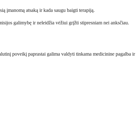
sią įmanomą atsaką ir kada saugu baigti terapiją.
sijos galimybę ir neleidžia vėžiui grįžti stipresniam nei anksčiau.
 šalutinį poveikį paprastai galima valdyti tinkama medicinine pagalba ir