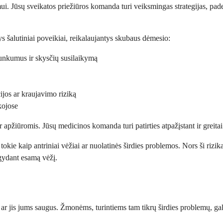
i. Jūsų sveikatos priežiūros komanda turi veiksmingas strategijas, pade
ys šalutiniai poveikiai, reikalaujantys skubaus dėmesio:
sunkumus ir skysčių susilaikymą
ijos ar kraujavimo riziką
kojose
 ir apžiūromis. Jūsų medicinos komanda turi patirties atpažįstant ir greit
, tokie kaip antriniai vėžiai ar nuolatinės širdies problemos. Nors ši rizi
 gydant esamą vėžį.
, ar jis jums saugus. Žmonėms, turintiems tam tikrų širdies problemų, gal