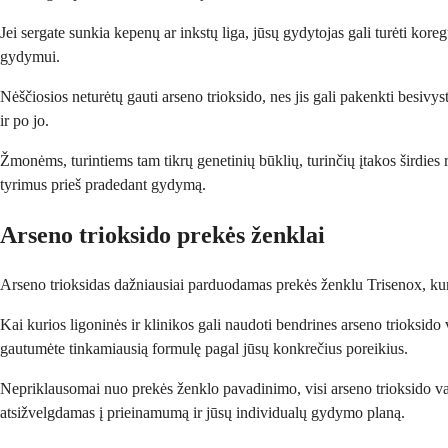
Jei sergate sunkia kepenų ar inkstų liga, jūsų gydytojas gali turėti ko
gydymui.
Nėščiosios neturėtų gauti arseno trioksido, nes jis gali pakenkti besi
ir po jo.
Žmonėms, turintiems tam tikrų genetinių būklių, turinčių įtakos širdies ri
tyrimus prieš pradedant gydymą.
Arseno trioksido prekės ženklai
Arseno trioksidas dažniausiai parduodamas prekės ženklu Trisenox, kuri
Kai kurios ligoninės ir klinikos gali naudoti bendrines arseno trioksido 
gautumėte tinkamiausią formulę pagal jūsų konkrečius poreikius.
Nepriklausomai nuo prekės ženklo pavadinimo, visi arseno trioksido vai
atsižvelgdamas į prieinamumą ir jūsų individualų gydymo planą.