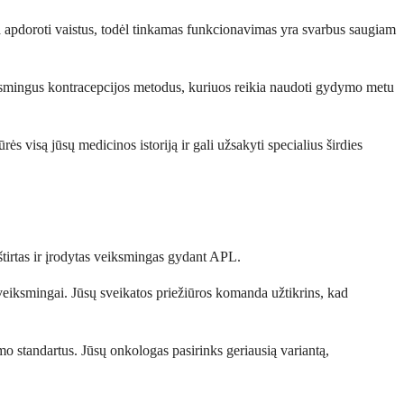
eda apdoroti vaistus, todėl tinkamas funkcionavimas yra svarbus saugiam
veiksmingus kontracepcijos metodus, kuriuos reikia naudoti gydymo metu
ės visą jūsų medicinos istoriją ir gali užsakyti specialius širdies
štirtas ir įrodytas veiksmingas gydant APL.
at veiksmingai. Jūsų sveikatos priežiūros komanda užtikrins, kad
o standartus. Jūsų onkologas pasirinks geriausią variantą,