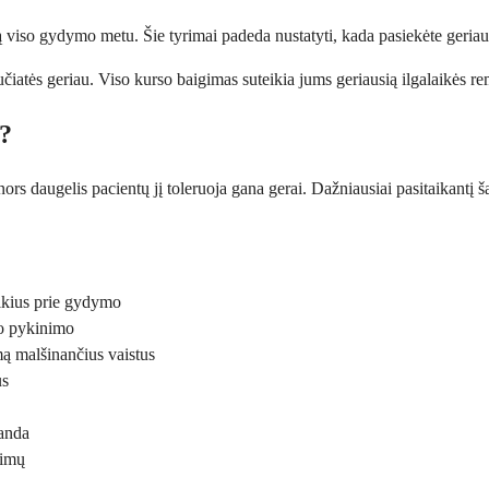
tą viso gydymo metu. Šie tyrimai padeda nustatyti, kada pasiekėte geriau
iatės geriau. Viso kurso baigimas suteikia jums geriausią ilgalaikės remi
s?
į, nors daugelis pacientų jį toleruoja gana gerai. Dažniausiai pasitaikantį
aikius prie gydymo
uo pykinimo
mą malšinančius vaistus
us
manda
rimų