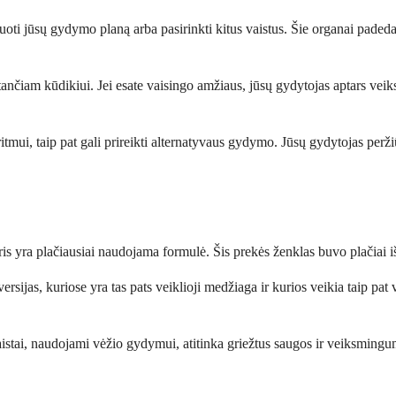
reguoti jūsų gydymo planą arba pasirinkti kitus vaistus. Šie organai pad
vystančiam kūdikiui. Jei esate vaisingo amžiaus, jūsų gydytojas aptars 
tmui, taip pat gali prireikti alternatyvaus gydymo. Jūsų gydytojas peržiūr
s yra plačiausiai naudojama formulė. Šis prekės ženklas buvo plačiai i
versijas, kuriose yra tas pats veiklioji medžiaga ir kurios veikia taip p
stai, naudojami vėžio gydymui, atitinka griežtus saugos ir veiksmingum