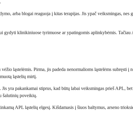
.
ymo, arba blogai reaguoja į kitas terapijas. Jis ypač veiksmingas, nes gal
žiui gydyti klinikiniuose tyrimuose ar ypatingomis aplinkybėmis. Tačiau 
vėžio ląstelėmis. Pirma, jis padeda nenormalioms ląstelėms subręsti į 
amuotą ląstelių mirtį.
 Jis yra pakankamai stiprus, kad būtų labai veiksmingas prieš APL, bet t
u šalutinių poveikių.
kamą APL ląstelių elgesį. Kišdamasis į šiuos baltymus, arseno trioksida