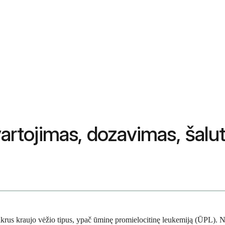
artojimas, dozavimas, šaluti
 tikrus kraujo vėžio tipus, ypač ūminę promielocitinę leukemiją (ŪPL). 