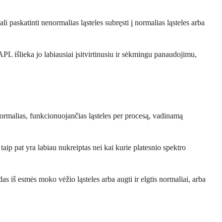
i paskatinti nenormalias ląsteles subręsti į normalias ląsteles arba
APL išlieka jo labiausiai įsitvirtinusiu ir sėkmingu panaudojimu,
normalias, funkcionuojančias ląsteles per procesą, vadinamą
aip pat yra labiau nukreiptas nei kai kurie platesnio spektro
s iš esmės moko vėžio ląsteles arba augti ir elgtis normaliai, arba