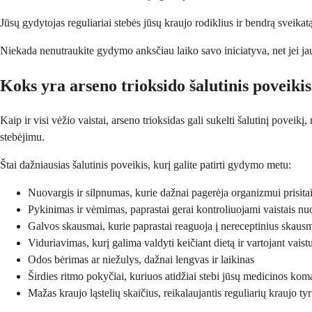
Jūsų gydytojas reguliariai stebės jūsų kraujo rodiklius ir bendrą sveika
Niekada nenutraukite gydymo anksčiau laiko savo iniciatyva, net jei jauč
Koks yra arseno trioksido šalutinis poveiki
Kaip ir visi vėžio vaistai, arseno trioksidas gali sukelti šalutinį poveik
stebėjimu.
Štai dažniausias šalutinis poveikis, kurį galite patirti gydymo metu:
Nuovargis ir silpnumas, kurie dažnai pagerėja organizmui prisit
Pykinimas ir vėmimas, paprastai gerai kontroliuojami vaistais n
Galvos skausmai, kurie paprastai reaguoja į nereceptinius skaus
Viduriavimas, kurį galima valdyti keičiant dietą ir vartojant vaist
Odos bėrimas ar niežulys, dažnai lengvas ir laikinas
Širdies ritmo pokyčiai, kuriuos atidžiai stebi jūsų medicinos ko
Mažas kraujo ląstelių skaičius, reikalaujantis reguliarių kraujo ty