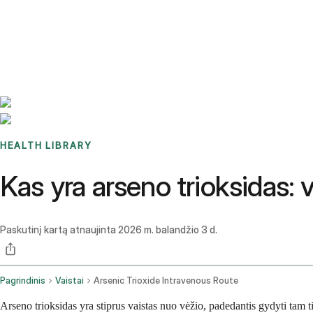
Benchmarks
Stories
FAQ
Sign up / Log in
HEALTH LIBRARY
Kas yra arseno trioksidas: v
Paskutinį kartą atnaujinta
2026 m. balandžio 3 d.
Pagrindinis
Vaistai
Arsenic Trioxide Intravenous Route
Arseno trioksidas yra stiprus vaistas nuo vėžio, padedantis gydyti tam