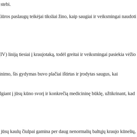
stebi.
ros paslaugų teikėjai tiksliai žino, kaip saugiai ir veiksmingai naudoti
) liniją tiesiai į kraujotaką, todėl greitai ir veiksmingai pasiekia vėžio
inimo, šis gydymas buvo plačiai ištirtas ir įrodytas saugus, kai
giant į jūsų kūno svorį ir konkrečią medicininę būklę, užtikrinant, kad
i jūsų kaulų čiulpai gamina per daug nenormalių baltųjų kraujo kūnelių,