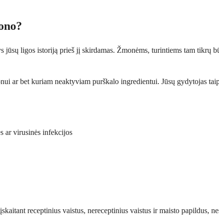
zono?
s jūsų ligos istoriją prieš jį skirdamas. Žmonėms, turintiems tam tikrų būk
azonui ar bet kuriam neaktyviam purškalo ingredientui. Jūsų gydytojas taip
 ar virusinės infekcijos
įskaitant receptinius vaistus, nereceptinius vaistus ir maisto papildus, ne