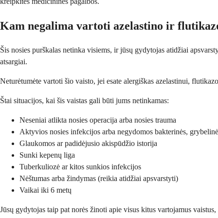
kreipkitės medicininės pagalbos.
Kam negalima vartoti azelastino ir flutika
Šis nosies purškalas netinka visiems, ir jūsų gydytojas atidžiai apsvarsty
atsargiai.
Neturėtumėte vartoti šio vaisto, jei esate alergiškas azelastinui, flutik
Štai situacijos, kai šis vaistas gali būti jums netinkamas:
Neseniai atlikta nosies operacija arba nosies trauma
Aktyvios nosies infekcijos arba negydomos bakterinės, grybelinės
Glaukomos ar padidėjusio akispūdžio istorija
Sunki kepenų liga
Tuberkuliozė ar kitos sunkios infekcijos
Nėštumas arba žindymas (reikia atidžiai apsvarstyti)
Vaikai iki 6 metų
Jūsų gydytojas taip pat norės žinoti apie visus kitus vartojamus vaistus, 