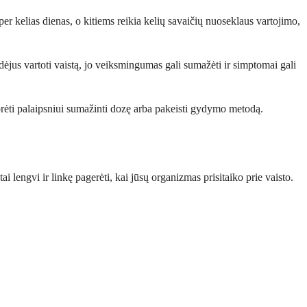
r kelias dienas, o kitiems reikia kelių savaičių nuoseklaus vartojimo,
dėjus vartoti vaistą, jo veiksmingumas gali sumažėti ir simptomai gali
 norėti palaipsniui sumažinti dozę arba pakeisti gydymo metodą.
ai lengvi ir linkę pagerėti, kai jūsų organizmas prisitaiko prie vaisto.