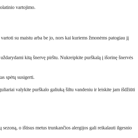
olatinio vartojimo.
e vartoti su maistu arba be jo, nors kai kuriems žmonėms patogiau jį
, uždarydami kitą šnervę pirštu. Nukreipkite purškalą į išorinę šnervės
as spėtų susigerti.
liariai valykite purškalo galiuką šiltu vandeniu ir leiskite jam išdžiūti
sezoną, o ištisus metus trunkančios alergijos gali reikalauti ilgesnio