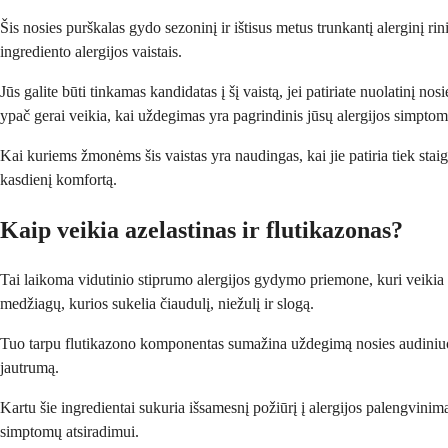
Šis nosies purškalas gydo sezoninį ir ištisus metus trunkantį alerginį ri
ingrediento alergijos vaistais.
Jūs galite būti tinkamas kandidatas į šį vaistą, jei patiriate nuolatinį n
ypač gerai veikia, kai uždegimas yra pagrindinis jūsų alergijos simpt
Kai kuriems žmonėms šis vaistas yra naudingas, kai jie patiria tiek staig
kasdienį komfortą.
Kaip veikia azelastinas ir flutikazonas?
Tai laikoma vidutinio stiprumo alergijos gydymo priemone, kuri veikia
medžiagų, kurios sukelia čiaudulį, niežulį ir slogą.
Tuo tarpu flutikazono komponentas sumažina uždegimą nosies audiniuos
jautrumą.
Kartu šie ingredientai sukuria išsamesnį požiūrį į alergijos palengvinim
simptomų atsiradimui.