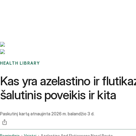
Benchmarks
Stories
FAQ
Sign up / Log in
HEALTH LIBRARY
Kas yra azelastino ir fluti
šalutinis poveikis ir kita
Paskutinį kartą atnaujinta
2026 m. balandžio 3 d.
Pagrindinis
Vaistai
Azelastine And Fluticasone Nasal Route