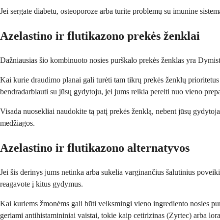
Jei sergate diabetu, osteoporoze arba turite problemų su imunine sistema, 
Azelastino ir flutikazono prekės ženklai
Dažniausias šio kombinuoto nosies purškalo prekės ženklas yra Dymista. 
Kai kurie draudimo planai gali turėti tam tikrų prekės ženklų prioritetus
bendradarbiauti su jūsų gydytoju, jei jums reikia pereiti nuo vieno prepa
Visada nuosekliai naudokite tą patį prekės ženklą, nebent jūsų gydytojas k
medžiagos.
Azelastino ir flutikazono alternatyvos
Jei šis derinys jums netinka arba sukelia varginančius šalutinius poveiki
reagavote į kitus gydymus.
Kai kuriems žmonėms gali būti veiksmingi vieno ingrediento nosies purš
geriami antihistamininiai vaistai, tokie kaip cetirizinas (Zyrtec) arba lora