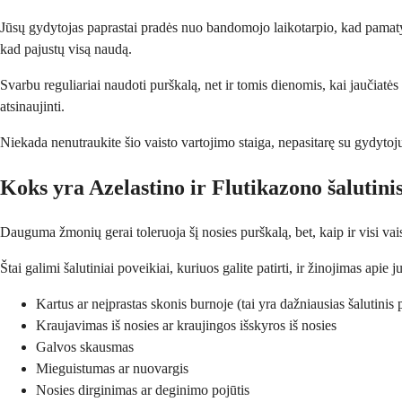
Jūsų gydytojas paprastai pradės nuo bandomojo laikotarpio, kad pamatytų
kad pajustų visą naudą.
Svarbu reguliariai naudoti purškalą, net ir tomis dienomis, kai jaučiatė
atsinaujinti.
Niekada nenutraukite šio vaisto vartojimo staiga, nepasitarę su gydytoju
Koks yra Azelastino ir Flutikazono šalutini
Dauguma žmonių gerai toleruoja šį nosies purškalą, bet, kaip ir visi vaista
Štai galimi šalutiniai poveikiai, kuriuos galite patirti, ir žinojimas apie 
Kartus ar neįprastas skonis burnoje (tai yra dažniausias šalutinis 
Kraujavimas iš nosies ar kraujingos išskyros iš nosies
Galvos skausmas
Mieguistumas ar nuovargis
Nosies dirginimas ar deginimo pojūtis