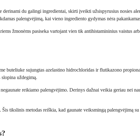
me derinami du galingi ingredientai, skirti įveikti užsispyrusius nosies
teikdamas palengvėjimą, kai vieno ingrediento gydymas nėra pakankama
riems žmonėms pasiseka vartojant vien tik antihistamininius vaistus arba 
 buteliuke sujungtas azelastino hidrochloridas ir flutikazono propionata
is slopina uždegimą.
tus ir negaunate reikiamo palengvėjimo. Derinys dažnai veikia geriau nei 
ikia. Šis tikslinis metodas reiškia, kad gaunate veiksmingą palengvėjimą s
s?