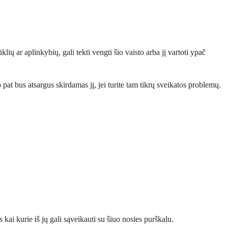
lių ar aplinkybių, gali tekti vengti šio vaisto arba jį vartoti ypač
 pat bus atsargus skirdamas jį, jei turite tam tikrų sveikatos problemų.
s kai kurie iš jų gali sąveikauti su šiuo nosies purškalu.