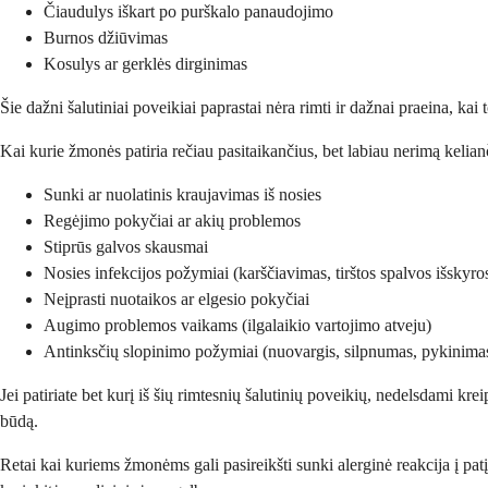
Čiaudulys iškart po purškalo panaudojimo
Burnos džiūvimas
Kosulys ar gerklės dirginimas
Šie dažni šalutiniai poveikiai paprastai nėra rimti ir dažnai praeina, kai
Kai kurie žmonės patiria rečiau pasitaikančius, bet labiau nerimą kelianči
Sunki ar nuolatinis kraujavimas iš nosies
Regėjimo pokyčiai ar akių problemos
Stiprūs galvos skausmai
Nosies infekcijos požymiai (karščiavimas, tirštos spalvos išskyr
Neįprasti nuotaikos ar elgesio pokyčiai
Augimo problemos vaikams (ilgalaikio vartojimo atveju)
Antinksčių slopinimo požymiai (nuovargis, silpnumas, pykinima
Jei patiriate bet kurį iš šių rimtesnių šalutinių poveikių, nedelsdami krei
būdą.
Retai kai kuriems žmonėms gali pasireikšti sunki alerginė reakcija į patį