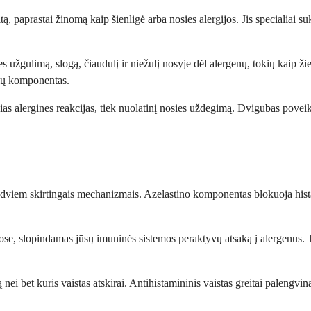
nitą, paprastai žinomą kaip šienligė arba nosies alergijos. Jis specialia
osies užgulimą, slogą, čiaudulį ir niežulį nosyje dėl alergenų, tokių kaip 
omų komponentas.
ias alergines reakcijas, tiek nuolatinį nosies uždegimą. Dvigubas poveikis
 dviem skirtingais mechanizmais. Azelastino komponentas blokuoja hist
e, slopindamas jūsų imuninės sistemos peraktyvų atsaką į alergenus. T
ą nei bet kuris vaistas atskirai. Antihistamininis vaistas greitai paleng