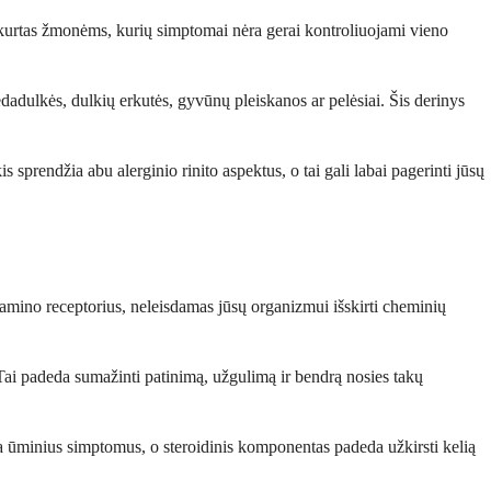
i sukurtas žmonėms, kurių simptomai nėra gerai kontroliuojami vieno
žiedadulkės, dulkių erkutės, gyvūnų pleiskanos ar pelėsiai. Šis derinys
 sprendžia abu alerginio rinito aspektus, o tai gali labai pagerinti jūsų
amino receptorius, neleisdamas jūsų organizmui išskirti cheminių
ai padeda sumažinti patinimą, užgulimą ir bendrą nosies takų
vina ūminius simptomus, o steroidinis komponentas padeda užkirsti kelią