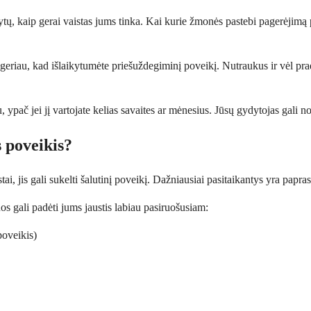
, kaip gerai vaistas jums tinka. Kai kurie žmonės pastebi pagerėjimą pe
s geriau, kad išlaikytumėte priešuždegiminį poveikį. Nutraukus ir vėl pra
, ypač jei jį vartojate kelias savaites ar mėnesius. Jūsų gydytojas gali
s poveikis?
i, jis gali sukelti šalutinį poveikį. Dažniausiai pasitaikantys yra paprast
juos gali padėti jums jaustis labiau pasiruošusiam:
poveikis)