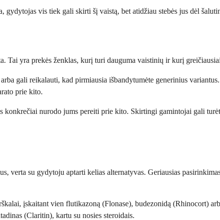
gydytojas vis tiek gali skirti šį vaistą, bet atidžiau stebės jus dėl šalut
Tai yra prekės ženklas, kurį turi dauguma vaistinių ir kurį greičiausiai
 arba gali reikalauti, kad pirmiausia išbandytumėte generinius variantus.
rato prie kito.
onkrečiai nurodo jums pereiti prie kito. Skirtingi gamintojai gali turėti 
us, verta su gydytoju aptarti kelias alternatyvas. Geriausias pasirinkimas
kalai, įskaitant vien flutikazoną (Flonase), budezonidą (Rhinocort) ar
tadinas (Claritin), kartu su nosies steroidais.