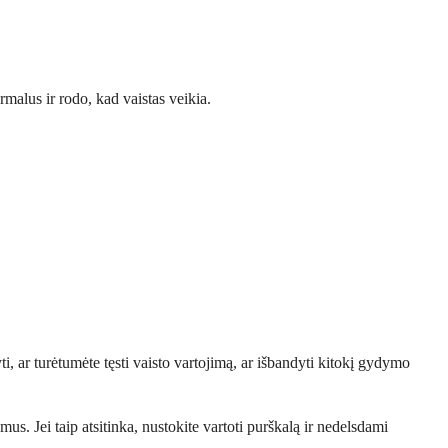
ormalus ir rodo, kad vaistas veikia.
yti, ar turėtumėte tęsti vaisto vartojimą, ar išbandyti kitokį gydymo
us. Jei taip atsitinka, nustokite vartoti purškalą ir nedelsdami