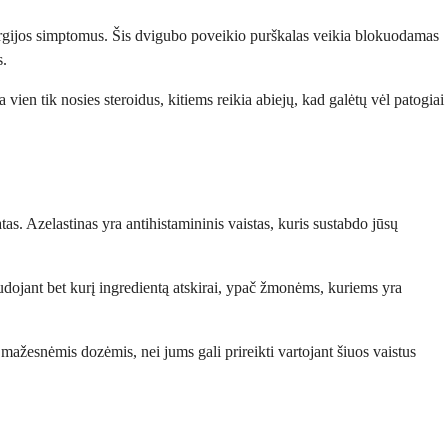
 alergijos simptomus. Šis dvigubo poveikio purškalas veikia blokuodamas
s.
vien tik nosies steroidus, kitiems reikia abiejų, kad galėtų vėl patogiai
s. Azelastinas yra antihistamininis vaistas, kuris sustabdo jūsų
naudojant bet kurį ingredientą atskirai, ypač žmonėms, kuriems yra
u mažesnėmis dozėmis, nei jums gali prireikti vartojant šiuos vaistus