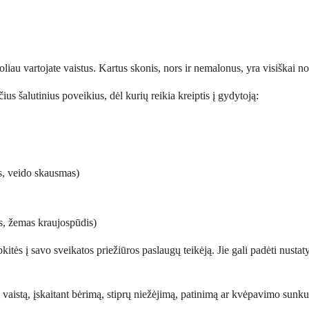
 toliau vartojate vaistus. Kartus skonis, nors ir nemalonus, yra visiškai n
us šalutinius poveikius, dėl kurių reikia kreiptis į gydytoją:
os, veido skausmas)
s, žemas kraujospūdis)
pkitės į savo sveikatos priežiūros paslaugų teikėją. Jie gali padėti nustat
 vaistą, įskaitant bėrimą, stiprų niežėjimą, patinimą ar kvėpavimo sunkum