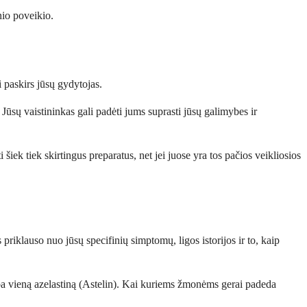
inio poveikio.
 paskirs jūsų gydytojas.
 Jūsų vaistininkas gali padėti jums suprasti jūsų galimybes ir
šiek tiek skirtingus preparatus, net jei juose yra tos pačios veikliosios
 priklauso nuo jūsų specifinių simptomų, ligos istorijos ir to, kaip
ba vieną azelastiną (Astelin). Kai kuriems žmonėms gerai padeda