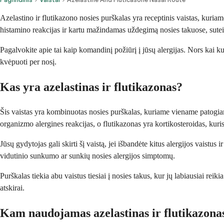
Azelastino ir flutikazono nosies purškalas yra receptinis vaistas, kuria
histamino reakcijas ir kartu mažindamas uždegimą nosies takuose, su
Pagalvokite apie tai kaip komandinį požiūrį į jūsų alergijas. Nors kai ku
kvėpuoti per nosį.
Kas yra azelastinas ir flutikazonas?
Šis vaistas yra kombinuotas nosies purškalas, kuriame viename patogiame
organizmo alergines reakcijas, o flutikazonas yra kortikosteroidas, kur
Jūsų gydytojas gali skirti šį vaistą, jei išbandėte kitus alergijos vais
vidutinio sunkumo ar sunkių nosies alergijos simptomų.
Purškalas tiekia abu vaistus tiesiai į nosies takus, kur jų labiausiai re
atskirai.
Kam naudojamas azelastinas ir flutikazona