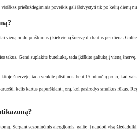
visiškas priešuždegiminis poveikis gali išsivystyti tik po kelių dienų nu
oną?
stai vieną ar du purškimus į kiekvieną šnervę du kartus per dieną. Galit
es takus. Gerai suplakite buteliuką, tada įkiškite galiuką į vieną šnervę
 kitoje šnervėje, tada venkite pūsti nosį bent 15 minučių po to, kad vaist
paruošti, kelis kartus papurškiant į orą, kol pasirodys smulkus rūkas. Regu
lutikazoną?
mų. Sergant sezoninėmis alergijomis, galite jį naudoti visą žiedadulkių 