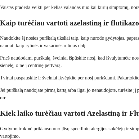
Vaistas pradeda veikti per kelias valandas nuo kai kurių simptomų, nors 
Kaip turėčiau vartoti azelastiną ir flutikaz
Naudokite šį nosies purškalą tiksliai taip, kaip nurodė gydytojas, papra
naudoti kaip rytinės ir vakarinės rutinos dalį.
Prieš naudodami purškalą, švelniai išpūskite nosį, kad išvalytumėte nosi
sienelę, o ne į centrinę pertvarą.
Tvirtai paspauskite ir švelniai įkvėpkite per nosį purkšdami. Pakartokite
Jei purškalą naudojate pirmą kartą arba ilgai jo nenaudojote, turėsite jį 
ore.
Kiek laiko turėčiau vartoti Azelastiną ir F
Gydymo trukmė priklauso nuo jūsų specifinių alergijos sukėlėjų ir simpto
vartojimo.