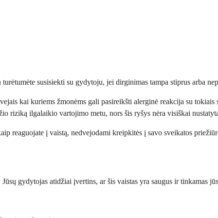
au turėtumėte susisiekti su gydytoju, jei dirginimas tampa stiprus arba 
atvejais kai kuriems žmonėms gali pasireikšti alerginė reakcija su tokiai
o riziką ilgalaikio vartojimo metu, nors šis ryšys nėra visiškai nustatyt
aip reaguojate į vaistą, nedvejodami kreipkitės į savo sveikatos priežiū
ų gydytojas atidžiai įvertins, ar šis vaistas yra saugus ir tinkamas jūsų