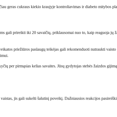
 Tačiau geras cukraus kiekio kraujyje kontroliavimas ir diabeto mitybos p
gali prireikti iki 20 savaičių, priklausomai nuo to, kaip reaguoja jų ža
eikatos priežiūros paslaugų teikėjas gali rekomenduoti nutraukti vaisto 
jimui.
okyčių per pirmąsias kelias savaites. Jūsų gydytojas stebės žaizdos giji
istas, jis gali sukelti šalutinį poveikį. Dažniausios reakcijos pasireiški