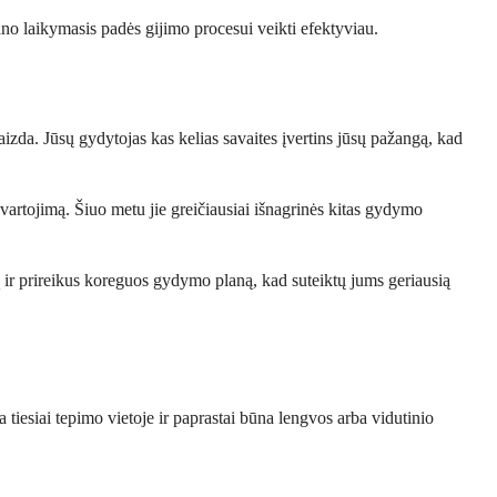
lano laikymasis padės gijimo procesui veikti efektyviau.
izda. Jūsų gydytojas kas kelias savaites įvertins jūsų pažangą, kad
vartojimą. Šiuo metu jie greičiausiai išnagrinės kitas gydymo
mą ir prireikus koreguos gydymo planą, kad suteiktų jums geriausią
a tiesiai tepimo vietoje ir paprastai būna lengvos arba vidutinio