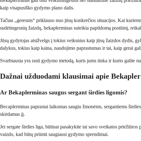
Bekaplerminas gali būti veiksmingesnis nei standartinė žaizdų priežiūra
kaip visapusiško gydymo plano dalis.
Tačiau „geresnis“ priklauso nuo jūsų konkrečios situacijos. Kai kuriem
sudėtingesnių žaizdų, bekaplerminas suteikia papildomą postūmį, reikali
Jūsų gydytojas atsižvelgs į tokius veiksnius kaip jūsų žaizdos dydis, gyl
dalykus, tokius kaip kaina, naudojimo paprastumas ir tai, kaip gerai gali
Svarbiausia yra rasti gydymo metodą, kuris jums tinka ir kurio galite nuos
Dažnai užduodami klausimai apie Bekaple
Ar Bekaplerminas saugus sergant širdies ligomis?
Becaplerminas paprastai laikomas saugiu žmonėms, sergantiems širdies lig
skirdamas jį.
Jei sergate širdies liga, būtinai pasakykite tai savo sveikatos priežiūros
vaizdo, kad būtų priimti saugiausi gydymo sprendimai.