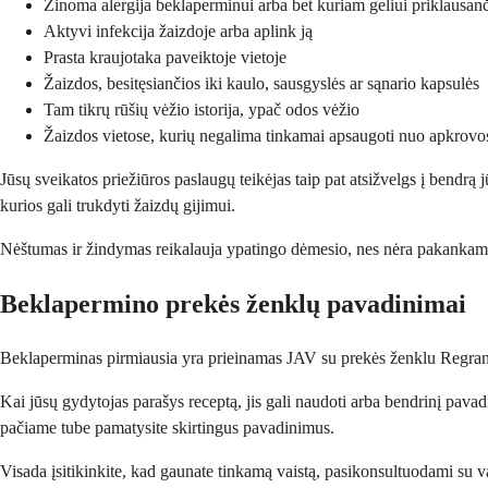
Žinoma alergija beklaperminui arba bet kuriam geliui priklausan
Aktyvi infekcija žaizdoje arba aplink ją
Prasta kraujotaka paveiktoje vietoje
Žaizdos, besitęsiančios iki kaulo, sausgyslės ar sąnario kapsulės
Tam tikrų rūšių vėžio istorija, ypač odos vėžio
Žaizdos vietose, kurių negalima tinkamai apsaugoti nuo apkrovo
Jūsų sveikatos priežiūros paslaugų teikėjas taip pat atsižvelgs į bendrą 
kurios gali trukdyti žaizdų gijimui.
Nėštumas ir žindymas reikalauja ypatingo dėmesio, nes nėra pakankamai
Beklapermino prekės ženklų pavadinimai
Beklaperminas pirmiausia yra prieinamas JAV su prekės ženklu Regranex. 
Kai jūsų gydytojas parašys receptą, jis gali naudoti arba bendrinį pavadi
pačiame tube pamatysite skirtingus pavadinimus.
Visada įsitikinkite, kad gaunate tinkamą vaistą, pasikonsultuodami su vai