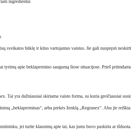
čiam ingredientui
s
jūsų sveikatos būklę ir kitus vartojamus vaistus. Jie gali nuspręsti neski
 tyrimų apie beklapermino saugumą šiose situacijose. Prieš priimdamas 
Tai yra dažniausiai skiriama vaisto forma, su kuria greičiausiai susidu
nimą „beklaperminas“, arba prekės ženklą „Regranex“. Abu jie reiškia tą p
stininku, jei turite klausimų apie tai, kas jums buvo paskirta ar išduota