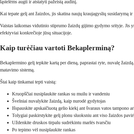
ląstelėms augti ir atstatyti pažeistą audinį.
Kai tepate gelį ant žaizdos, jis skatina naujų kraujagyslių susidarymą ir 
Vaistas laikomas vidutinio stiprumo žaizdų gijimo gydymo srityje. Jis yra 
efektyviai konkrečioje jūsų situacijoje.
Kaip turėčiau vartoti Bekaplerminą?
Bekaplermino gelį tepkite kartą per dieną, paprastai ryte, nuvalę žaizdą.
matavimo sistemą.
Štai kaip tinkamai tepti vaistą:
Kruopščiai nusiplaukite rankas su muilu ir vandeniu
Švelniai nuvalykite žaizdą, kaip nurodė gydytojas
Išspauskite apskaičiuotą gelio kiekį ant švaraus vatos tampono a
Tolygiai paskirstykite gelį plonu sluoksniu ant viso žaizdos pavir
Uždenkite druskos tirpalu sudrėkintu marlės tvarsčiu
Po tepimo vėl nusiplaukite rankas