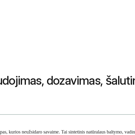
ojimas, dozavimas, šalutini
opas, kurios neužsidaro savaime. Tai sintetinis natūralaus baltymo, vad