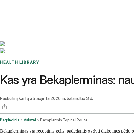
Benchmarks
Stories
FAQ
Sign up / Log in
HEALTH LIBRARY
Kas yra Bekaplerminas: naud
Paskutinį kartą atnaujinta
2026 m. balandžio 3 d.
Pagrindinis
Vaistai
Becaplermin Topical Route
Bekaplerminas yra receptinis gelis, padedantis gydyti diabetines pėdų 