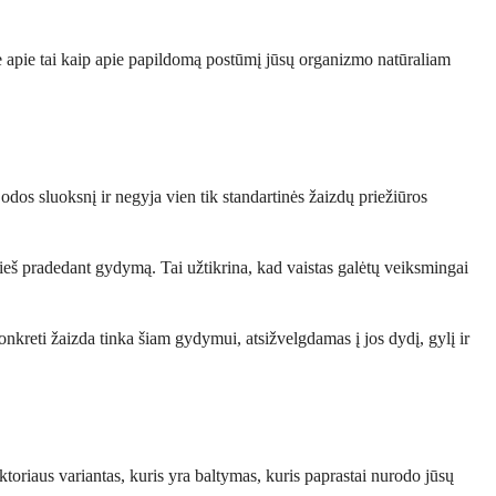
te apie tai kaip apie papildomą postūmį jūsų organizmo natūraliam
odos sluoksnį ir negyja vien tik standartinės žaizdų priežiūros
 prieš pradedant gydymą. Tai užtikrina, kad vaistas galėtų veiksmingai
nkreti žaizda tinka šiam gydymui, atsižvelgdamas į jos dydį, gylį ir
oriaus variantas, kuris yra baltymas, kuris paprastai nurodo jūsų