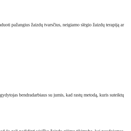
duoti pažangius žaizdų tvarsčius, neigiamo slėgio žaizdų terapiją ar
 gydytojas bendradarbiaus su jumis, kad rastų metodą, kuris suteiktų