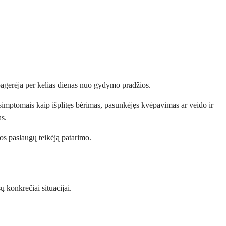
nepagerėja per kelias dienas nuo gydymo pradžios.
s simptomais kaip išplitęs bėrimas, pasunkėjęs kvėpavimas ar veido ir
as.
ros paslaugų teikėją patarimo.
 konkrečiai situacijai.