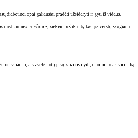
 diabetinei opai galiausiai pradėti užsidaryti ir gyti iš vidaus.
 medicininės priežiūros, siekiant užtikrinti, kad jis veiktų saugiai ir
gelio išspausti, atsižvelgiant į jūsų žaizdos dydį, naudodamas specialią