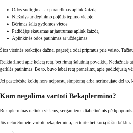
Odos sudirgimas ar paraudimas aplink žaizdą
Niežulys ar deginimo pojūtis tepimo vietoje
Bėrimas šalia gydomos vietos
Padidėjęs skausmas ar jautrumas aplink žaizdą
Aplinkinės odos patinimas ar uždegimas
Šios vietinės reakcijos dažnai pagerėja odai pripratus prie vaisto. Tači
Reikia žinoti apie keletą retų, bet rimtų šalutinių poveikių. Nedažnais 
gerklės patinimas. Be to, buvo labai retų pranešimų apie padidėjusią vėži
Jei pastebėsite kokių nors neįprastų simptomų arba nerimaujate dėl to, k
Kam negalima vartoti Bekaplermino?
Bekaplerminas netinka visiems, sergantiems diabetinėmis pėdų opomis. Jūs
Jūs neturėtumėte vartoti bekaplermino, jei turite bet kurią iš šių būklių: