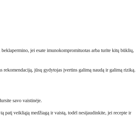
rti beklapermino, jei esate imunokompromituotas arba turite kitų būklių,
rekomendaciją, jūsų gydytojas įvertins galimą naudą ir galimą riziką.
rsite savo vaistinėje.
atį veikliąją medžiagą ir vaistą, todėl nesijaudinkite, jei recepte ir
.