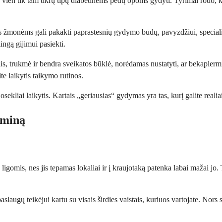
 vien tik tam tikrų tipų diabetinėms pėdų opoms gydyti. Tyrimai rodo, k
s žmonėms gali pakakti paprastesnių gydymo būdų, pavyzdžiui, specializu
ngą gijimui pasiekti.
is, trukmė ir bendra sveikatos būklė, norėdamas nustatyti, ar bekaplermin
te laikytis taikymo rutinos.
ekliai laikytis. Kartais „geriausias“ gydymas yra tas, kurį galite realiai
rminą
omis, nes jis tepamas lokaliai ir į kraujotaką patenka labai mažai jo. Ta
 paslaugų teikėjui kartu su visais širdies vaistais, kuriuos vartojate. Nor