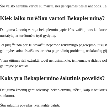
Šio vaisto nereikia vartoti su maistu, nes jis tepamas tiesiai ant odos.
Kiek laiko turėčiau vartoti Bekaplerminą?
Dauguma žmonių vartoja bekaplerminą apie 10 savaičių, nors kai kuriems 
nustatytų, ar turėtumėte tęsti gydymą.
Jei jūsų žaizda per 10 savaičių neparodė reikšmingo pagerėjimo, jūsų sv
galimybes arba išsiaiškins, ar nėra pagrindinių problemų, trukdančių gi
Visas gijimas gali užtrukti, todėl nenusiminkite, jei nematote didelių p
galimybę pasveikti.
Koks yra Bekaplermino šalutinis poveikis?
Dauguma žmonių gerai toleruoja bekaplerminą, tačiau, kaip ir bet kuris va
sunkumo.
Štai šalutinis poveikis, kurį galite patirti: