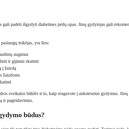
s gali padėti išgydyti diabetines pėdų opas. Jūsų gydytojas gali rekomen
 paslaugų teikėjas, yra šios:
 audinių augimui
ti ir gijimui skatinti
ą į žaizdą
ms žaizdoms
katinti
dros sveikatos būklės ir to, kaip reagavote į ankstesnius gydymus. Jūsų
ą ir pageidavimus.
ų gydymo būdus?