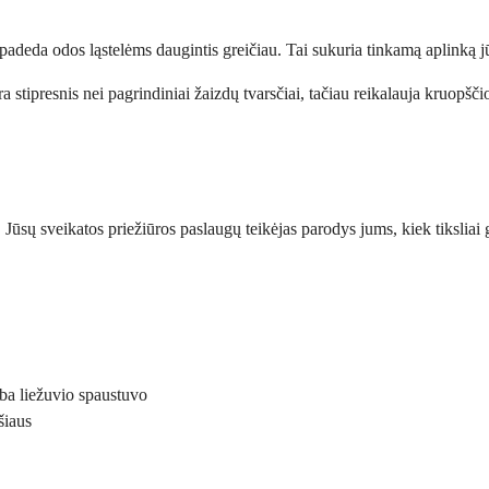
padeda odos ląstelėms daugintis greičiau. Tai sukuria tinkamą aplinką jūsų
stipresnis nei pagrindiniai žaizdų tvarsčiai, tačiau reikalauja kruopščios
 Jūsų sveikatos priežiūros paslaugų teikėjas parodys jums, kiek tiksliai 
rba liežuvio spaustuvo
šiaus