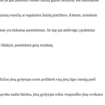
ad jis gali padidinti visiško žaizdų gijimo tikimybę, kai naudojamas
otų tvarsčių ar reguliarios žaizdų priežiūros. Kitiems, turintiems
as yra tinkamas pasirinkimas. Jie taip pat atsižvelgs į praktinius
 išlaikyti, pasiekdami gerų rezultatų.
čiau jūsų gydytojas norės peržiūrėti visą jūsų ligos istoriją prieš
s sąveika mažai tikėtina, jūsų gydytojui reikia visapusiško jūsų sveikatos