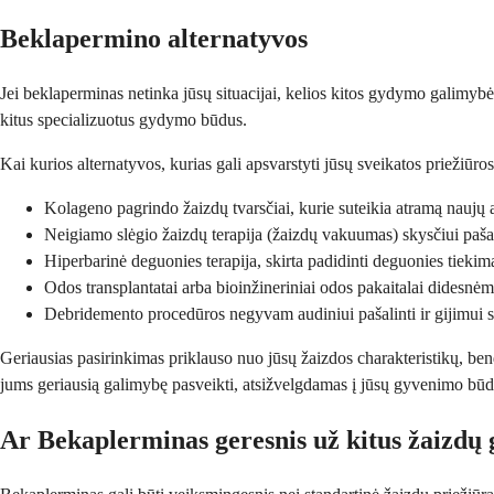
Beklapermino alternatyvos
Jei beklaperminas netinka jūsų situacijai, kelios kitos gydymo galimybė
kitus specializuotus gydymo būdus.
Kai kurios alternatyvos, kurias gali apsvarstyti jūsų sveikatos priežiūros
Kolageno pagrindo žaizdų tvarsčiai, kurie suteikia atramą naujų
Neigiamo slėgio žaizdų terapija (žaizdų vakuumas) skysčiui pašalin
Hiperbarinė deguonies terapija, skirta padidinti deguonies tiekim
Odos transplantatai arba bioinžineriniai odos pakaitalai didesnė
Debridemento procedūros negyvam audiniui pašalinti ir gijimui s
Geriausias pasirinkimas priklauso nuo jūsų žaizdos charakteristikų, ben
jums geriausią galimybę pasveikti, atsižvelgdamas į jūsų gyvenimo būd
Ar Bekaplerminas geresnis už kitus žaizd