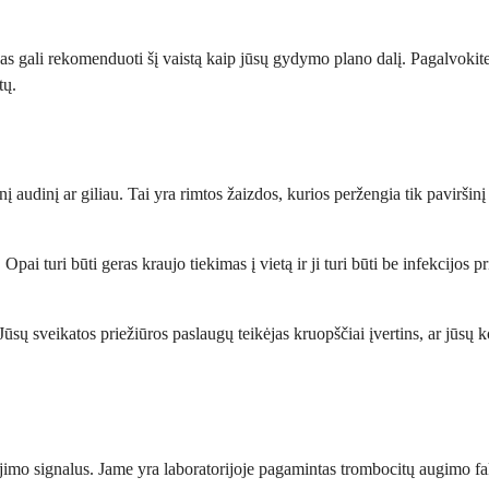
tojas gali rekomenduoti šį vaistą kaip jūsų gydymo plano dalį. Pagalvoki
tų.
audinį ar giliau. Tai yra rimtos žaizdos, kurios peržengia tik paviršinį 
Opai turi būti geras kraujo tiekimas į vietą ir ji turi būti be infekcijos
ų sveikatos priežiūros paslaugų teikėjas kruopščiai įvertins, ar jūsų ko
mo signalus. Jame yra laboratorijoje pagamintas trombocitų augimo fakt