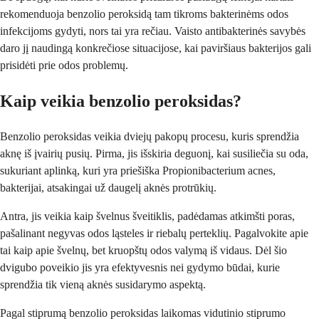
rekomenduoja benzolio peroksidą tam tikroms bakterinėms odos
infekcijoms gydyti, nors tai yra rečiau. Vaisto antibakterinės savybės
daro jį naudingą konkrečiose situacijose, kai paviršiaus bakterijos gali
prisidėti prie odos problemų.
Kaip veikia benzolio peroksidas?
Benzolio peroksidas veikia dviejų pakopų procesu, kuris sprendžia
aknę iš įvairių pusių. Pirma, jis išskiria deguonį, kai susiliečia su oda,
sukuriant aplinką, kuri yra priešiška Propionibacterium acnes,
bakterijai, atsakingai už daugelį aknės protrūkių.
Antra, jis veikia kaip švelnus šveitiklis, padėdamas atkimšti poras,
pašalinant negyvas odos ląsteles ir riebalų perteklių. Pagalvokite apie
tai kaip apie švelnų, bet kruopštų odos valymą iš vidaus. Dėl šio
dvigubo poveikio jis yra efektyvesnis nei gydymo būdai, kurie
sprendžia tik vieną aknės susidarymo aspektą.
Pagal stiprumą benzolio peroksidas laikomas vidutinio stiprumo