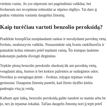
vietiniu vaistu. Jis yra stipresnis nei pagrindiniai valikliai, bet
švelnesnis nei receptiniai retinoidai ar stiprios rūgštys. Tai daro jį
puikiu viduriniu variantu daugeliui žmonių.
Kaip turėčiau vartoti benzolio peroksidą?
Pradėkite kruopščiai nusiplaudami rankas ir nuvalydami paveiktą vietą
švelniu, neabrazyviu valikliu. Nusausinkite odą švariu rankšluosčiu ir
palaukite kelias minutes prieš tepdami vaistą. Šis trumpas laukimo
laikotarpis padeda išvengti dirginimo.
Tepkite ploną benzolio peroksido sluoksnį tik ant paveiktų vietų,
vengdami akių, burnos ir bet kokios pažeistos ar sudirgintos odos.
Nereikia jo energingai įtrinti – švelnus, tolygus tepimas veikia
geriausiai. Dauguma žmonių pastebi, kad žirnio dydžio kiekis
padengia visą jų veidą.
Kalbant apie laiką, benzolio peroksidą galite naudoti su maistu arba be
jo, nes jis tepamas lokaliai. Tačiau daugelis žmonių nori jį tepti prieš