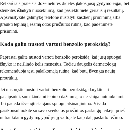
Retkarčiais praleista dozė neturės didelės įtakos jūsų gydymo eigai, bet
stenkitės išlaikyti nuoseklumą, kad pasiektumėte geriausių rezultatų.
Apsvarstykite galimybę telefone nustatyti kasdienį priminimą arba
įtraukti tepimą į esamą odos priežiūros rutiną, kad padėtumėte
prisiminti.
Kada galiu nustoti vartoti benzolio peroksidą?
Paprastai galite nustoti vartoti benzolio peroksidą, kai jūsų spuogai
išnyko ir neišlindo kelis mėnesius. Tačiau daugelis dermatologų
rekomenduoja tęsti palaikomąją rutiną, kad būtų išvengta naujų
protrūkių.
Jei nuspręsite nustoti vartoti benzolio peroksidą, darykite tai
palaipsniui, sumažindami tepimo dažnumą, o ne staiga nutraukdami.
Tai padeda išvengti staigaus spuogų atsinaujinimo. Visada
pasikonsultuokite su savo sveikatos priežiūros paslaugų teikėju prieš
nutraukdami gydymą, ypač jei jį vartojate kaip dalį paskirto režimo.