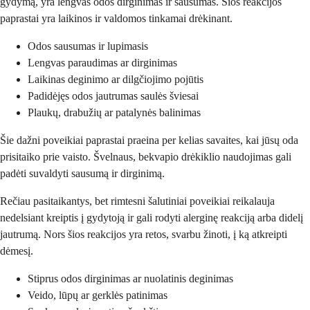
gydymą, yra lengvas odos dirginimas ir sausumas. Šios reakcijos
paprastai yra laikinos ir valdomos tinkamai drėkinant.
Odos sausumas ir lupimasis
Lengvas paraudimas ar dirginimas
Laikinas deginimo ar dilgčiojimo pojūtis
Padidėjęs odos jautrumas saulės šviesai
Plaukų, drabužių ar patalynės balinimas
Šie dažni poveikiai paprastai praeina per kelias savaites, kai jūsų oda
prisitaiko prie vaisto. Švelnaus, bekvapio drėkiklio naudojimas gali
padėti suvaldyti sausumą ir dirginimą.
Rečiau pasitaikantys, bet rimtesni šalutiniai poveikiai reikalauja
nedelsiant kreiptis į gydytoją ir gali rodyti alerginę reakciją arba didelį
jautrumą. Nors šios reakcijos yra retos, svarbu žinoti, į ką atkreipti
dėmesį.
Stiprus odos dirginimas ar nuolatinis deginimas
Veido, lūpų ar gerklės patinimas