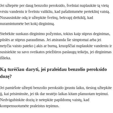
Jei užtepėte per daug benzolio peroksido, švelniai nuplaukite tą vietą
vėsiu vandeniu ir švelniu valikliu, kad pašalintumėte perteklinį vaistą.
Nusausinkite odą ir užtepkite švelnų, bekvapį drėkiklį, kad
nuramintumėte bet kokį dirginimą.
Stebėkite sunkaus dirginimo požymius, tokius kaip stiprus deginimas,
pūslės ar stiprus paraudimas. Jei atsiranda šie simptomai arba jei
netyčia vaisto pateko į akis ar burną, kruopščiai nuplaukite vandeniu ir
susisiekite su savo sveikatos priežiūros paslaugų teikėju, jei dirginimas
išlieka.
Ką turėčiau daryti, jei praleidau benzolio peroksido
dozę?
Jei pamiršote užtepti benzolio peroksido įprastu laiku, tiesiog užtepkite
jį, kai prisiminsite, jei tik dar neatėjo laikas kitam planuotam tepimui.
Nedvigubinkite dozių ir netepkite papildomų vaistų, kad
kompensuotumėte praleistus tepimus.