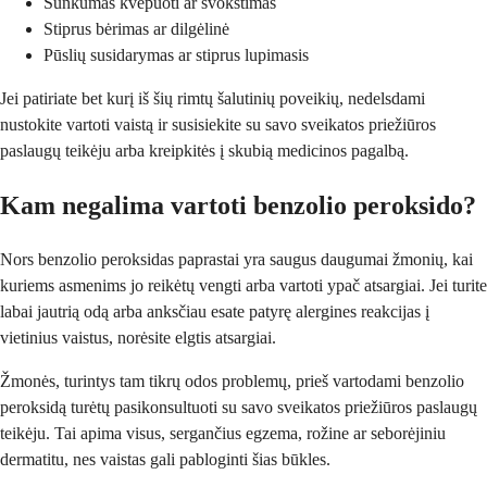
Sunkumas kvėpuoti ar švokštimas
Stiprus bėrimas ar dilgėlinė
Pūslių susidarymas ar stiprus lupimasis
Jei patiriate bet kurį iš šių rimtų šalutinių poveikių, nedelsdami
nustokite vartoti vaistą ir susisiekite su savo sveikatos priežiūros
paslaugų teikėju arba kreipkitės į skubią medicinos pagalbą.
Kam negalima vartoti benzolio peroksido?
Nors benzolio peroksidas paprastai yra saugus daugumai žmonių, kai
kuriems asmenims jo reikėtų vengti arba vartoti ypač atsargiai. Jei turite
labai jautrią odą arba anksčiau esate patyrę alergines reakcijas į
vietinius vaistus, norėsite elgtis atsargiai.
Žmonės, turintys tam tikrų odos problemų, prieš vartodami benzolio
peroksidą turėtų pasikonsultuoti su savo sveikatos priežiūros paslaugų
teikėju. Tai apima visus, sergančius egzema, rožine ar seborėjiniu
dermatitu, nes vaistas gali pabloginti šias būkles.