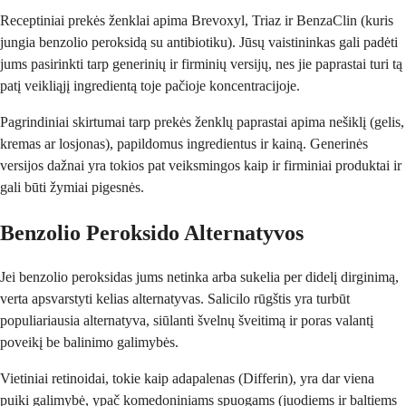
Receptiniai prekės ženklai apima Brevoxyl, Triaz ir BenzaClin (kuris
jungia benzolio peroksidą su antibiotiku). Jūsų vaistininkas gali padėti
jums pasirinkti tarp generinių ir firminių versijų, nes jie paprastai turi tą
patį veikliąjį ingredientą toje pačioje koncentracijoje.
Pagrindiniai skirtumai tarp prekės ženklų paprastai apima nešiklį (gelis,
kremas ar losjonas), papildomus ingredientus ir kainą. Generinės
versijos dažnai yra tokios pat veiksmingos kaip ir firminiai produktai ir
gali būti žymiai pigesnės.
Benzolio Peroksido Alternatyvos
Jei benzolio peroksidas jums netinka arba sukelia per didelį dirginimą,
verta apsvarstyti kelias alternatyvas. Salicilo rūgštis yra turbūt
populiariausia alternatyva, siūlanti švelnų šveitimą ir poras valantį
poveikį be balinimo galimybės.
Vietiniai retinoidai, tokie kaip adapalenas (Differin), yra dar viena
puiki galimybė, ypač komedoniniams spuogams (juodiems ir baltiems