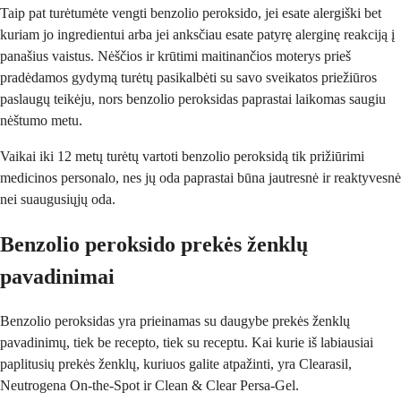
Taip pat turėtumėte vengti benzolio peroksido, jei esate alergiški bet
kuriam jo ingredientui arba jei anksčiau esate patyrę alerginę reakciją į
panašius vaistus. Nėščios ir krūtimi maitinančios moterys prieš
pradėdamos gydymą turėtų pasikalbėti su savo sveikatos priežiūros
paslaugų teikėju, nors benzolio peroksidas paprastai laikomas saugiu
nėštumo metu.
Vaikai iki 12 metų turėtų vartoti benzolio peroksidą tik prižiūrimi
medicinos personalo, nes jų oda paprastai būna jautresnė ir reaktyvesnė
nei suaugusiųjų oda.
Benzolio peroksido prekės ženklų
pavadinimai
Benzolio peroksidas yra prieinamas su daugybe prekės ženklų
pavadinimų, tiek be recepto, tiek su receptu. Kai kurie iš labiausiai
paplitusių prekės ženklų, kuriuos galite atpažinti, yra Clearasil,
Neutrogena On-the-Spot ir Clean & Clear Persa-Gel.