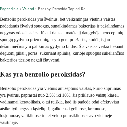
Pagrindinis
Vaistai
Benzoyl Peroxide Topical Route
Benzolio peroksidas yra švelnus, bet veiksmingas vietinis vaistas,
padedantis išvalyti spuogus, sunaikindamas bakterijas ir pašalindamas
negyvas odos ląsteles. Jūs tikriausiai matėte jį daugybėje nereceptinių
spuogų gydymo priemonių, ir yra gera priežastis, kodėl jis jau
dešimtmečius yra patikimas gydymo būdas. Šis vaistas veikia tiekiant
deguonį giliai į poras, sukuriant aplinką, kurioje spuogus sukeliančios
bakterijos tiesiog negali išgyventi.
Kas yra benzolio peroksidas?
Benzolio peroksidas yra vietinis antiseptinis vaistas, kurio stiprumas
yra įvairus, paprastai nuo 2,5% iki 10%. Jis priklauso vaistų klasei,
vadinamai keratolikais, o tai reiškia, kad jis padeda odai efektyviau
atsikratyti negyvų ląstelių. Jį galite rasti geliuose, kremuose,
losjonuose, valikliuose ir net veido prausikliuose savo vietinėje
vaistinėje.