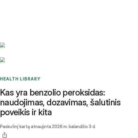
Benchmarks
Stories
FAQ
Sign up / Log in
HEALTH LIBRARY
Kas yra benzolio peroksidas:
naudojimas, dozavimas, šalutinis
poveikis ir kita
Paskutinį kartą atnaujinta
2026 m. balandžio 3 d.