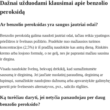
Dažnai užduodami klausimai apie benzolio
peroksidą
Ar benzolio peroksidas yra saugus jautriai odai?
Benzolio peroksidą galima naudoti jautriai odai, tačiau reikia ypatingos
priežiūros ir švelnaus požiūrio. Pradėkite nuo mažiausios turimos
koncentracijos (2,5%) ir iš pradžių naudokite kas antrą dieną. Rinkitės
kremo arba losjono formulę, o ne gelį, nes jie paprastai mažiau sausina
ir dirgina.
Visada naudokite švelnų, bekvapį drėkiklį, kad sumažintumėte
sausumą ir dirginimą. Jei jaučiate nuolatinį paraudimą, deginimą ar
lupimąsi, sumažinkite naudojimo dažnumą arba apsvarstykite galimybę
pereiti prie švelnesnės alternatyvos, pvz., salicilo rūgšties.
Ką turėčiau daryti, jei netyčia panaudojau per daug
benzolio peroksido?