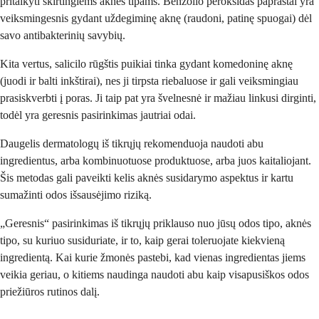
pritaikyti skirtingiems aknės tipams. Benzolio peroksidas paprastai yra
veiksmingesnis gydant uždegiminę aknę (raudoni, patinę spuogai) dėl
savo antibakterinių savybių.
Kita vertus, salicilo rūgštis puikiai tinka gydant komedoninę aknę
(juodi ir balti inkštirai), nes ji tirpsta riebaluose ir gali veiksmingiau
prasiskverbti į poras. Ji taip pat yra švelnesnė ir mažiau linkusi dirginti,
todėl yra geresnis pasirinkimas jautriai odai.
Daugelis dermatologų iš tikrųjų rekomenduoja naudoti abu
ingredientus, arba kombinuotuose produktuose, arba juos kaitaliojant.
Šis metodas gali paveikti kelis aknės susidarymo aspektus ir kartu
sumažinti odos išsausėjimo riziką.
„Geresnis“ pasirinkimas iš tikrųjų priklauso nuo jūsų odos tipo, aknės
tipo, su kuriuo susiduriate, ir to, kaip gerai toleruojate kiekvieną
ingredientą. Kai kurie žmonės pastebi, kad vienas ingredientas jiems
veikia geriau, o kitiems naudinga naudoti abu kaip visapusiškos odos
priežiūros rutinos dalį.