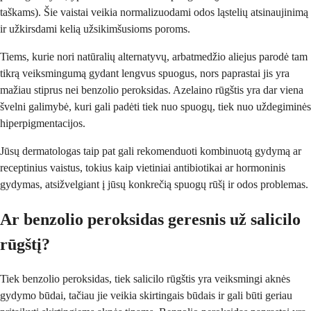
taškams). Šie vaistai veikia normalizuodami odos ląstelių atsinaujinimą
ir užkirsdami kelią užsikimšusioms poroms.
Tiems, kurie nori natūralių alternatyvų, arbatmedžio aliejus parodė tam
tikrą veiksmingumą gydant lengvus spuogus, nors paprastai jis yra
mažiau stiprus nei benzolio peroksidas. Azelaino rūgštis yra dar viena
švelni galimybė, kuri gali padėti tiek nuo spuogų, tiek nuo uždegiminės
hiperpigmentacijos.
Jūsų dermatologas taip pat gali rekomenduoti kombinuotą gydymą ar
receptinius vaistus, tokius kaip vietiniai antibiotikai ar hormoninis
gydymas, atsižvelgiant į jūsų konkrečią spuogų rūšį ir odos problemas.
Ar benzolio peroksidas geresnis už salicilo
rūgštį?
Tiek benzolio peroksidas, tiek salicilo rūgštis yra veiksmingi aknės
gydymo būdai, tačiau jie veikia skirtingais būdais ir gali būti geriau