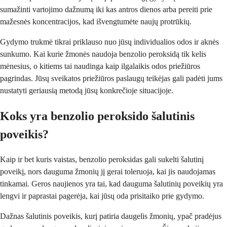
sumažinti vartojimo dažnumą iki kas antros dienos arba pereiti prie
mažesnės koncentracijos, kad išvengtumėte naujų protrūkių.
Gydymo trukmė tikrai priklauso nuo jūsų individualios odos ir aknės
sunkumo. Kai kurie žmonės naudoja benzolio peroksidą tik kelis
mėnesius, o kitiems tai naudinga kaip ilgalaikis odos priežiūros
pagrindas. Jūsų sveikatos priežiūros paslaugų teikėjas gali padėti jums
nustatyti geriausią metodą jūsų konkrečioje situacijoje.
Koks yra benzolio peroksido šalutinis
poveikis?
Kaip ir bet kuris vaistas, benzolio peroksidas gali sukelti šalutinį
poveikį, nors dauguma žmonių jį gerai toleruoja, kai jis naudojamas
tinkamai. Geros naujienos yra tai, kad dauguma šalutinių poveikių yra
lengvi ir paprastai pagerėja, kai jūsų oda prisitaiko prie gydymo.
Dažnas šalutinis poveikis, kurį patiria daugelis žmonių, ypač pradėjus