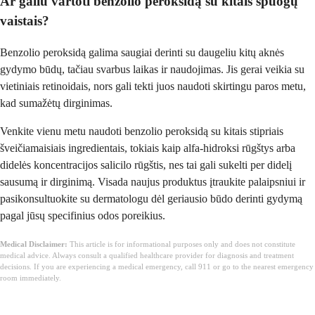
Ar galiu vartoti benzolio peroksidą su kitais spuogų
vaistais?
Benzolio peroksidą galima saugiai derinti su daugeliu kitų aknės
gydymo būdų, tačiau svarbus laikas ir naudojimas. Jis gerai veikia su
vietiniais retinoidais, nors gali tekti juos naudoti skirtingu paros metu,
kad sumažėtų dirginimas.
Venkite vienu metu naudoti benzolio peroksidą su kitais stipriais
šveičiamaisiais ingredientais, tokiais kaip alfa-hidroksi rūgštys arba
didelės koncentracijos salicilo rūgštis, nes tai gali sukelti per didelį
sausumą ir dirginimą. Visada naujus produktus įtraukite palaipsniui ir
pasikonsultuokite su dermatologu dėl geriausio būdo derinti gydymą
pagal jūsų specifinius odos poreikius.
Medical Disclaimer:
This article is for informational purposes only and does not constitute
medical advice. Always consult a qualified healthcare provider for diagnosis and treatment
decisions. If you are experiencing a medical emergency, call 911 or go to the nearest emergency
room immediately.