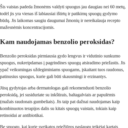
Šis vaistas padeda žmonėms valdyti spuogus jau daugiau nei 60 metų,
todėl jis yra vienas iš labiausiai ištirtų ir patikimų spuogų gydymo
būdų. Jis laikomas saugiu daugumai žmonių ir nereikalauja recepto
mažesnėmis koncentracijomis.
Kam naudojamas benzolio peroksidas?
Benzolio peroksidas pirmiausia gydo lengvus ir vidutinio sunkumo
spuogus, nukreipdamas į pagrindines spuogų atsiradimo priežastis. Jis
ypač veiksmingas uždegiminiams spuogams, įskaitant tuos raudonus,
patinusius spuogus, kurie gali būti skausmingi ir erzinantys.
Jūsų gydytojas arba dermatologas gali rekomenduoti benzolio
peroksidą, jei susiduriate su inkštirais, baltagalviais ar papulėmis
(mažais raudonais gumbeliais). Jis taip pat dažnai naudojamas kaip
kombinuotos terapijos dalis su kitais spuogų vaistais, tokiais kaip
retinoidai ar antibiotikai.
Be spuogų, kai kurie sveikatos priežiūros paslaugų teikėjai kartais