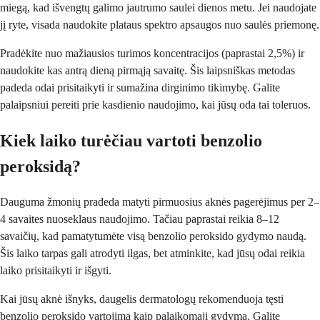
miegą, kad išvengtų galimo jautrumo saulei dienos metu. Jei naudojate
jį ryte, visada naudokite plataus spektro apsaugos nuo saulės priemonę.
Pradėkite nuo mažiausios turimos koncentracijos (paprastai 2,5%) ir
naudokite kas antrą dieną pirmąją savaitę. Šis laipsniškas metodas
padeda odai prisitaikyti ir sumažina dirginimo tikimybę. Galite
palaipsniui pereiti prie kasdienio naudojimo, kai jūsų oda tai toleruos.
Kiek laiko turėčiau vartoti benzolio
peroksidą?
Dauguma žmonių pradeda matyti pirmuosius aknės pagerėjimus per 2–
4 savaites nuoseklaus naudojimo. Tačiau paprastai reikia 8–12
savaičių, kad pamatytumėte visą benzolio peroksido gydymo naudą.
Šis laiko tarpas gali atrodyti ilgas, bet atminkite, kad jūsų odai reikia
laiko prisitaikyti ir išgyti.
Kai jūsų aknė išnyks, daugelis dermatologų rekomenduoja tęsti
benzolio peroksido vartojimą kaip palaikomąjį gydymą. Galite