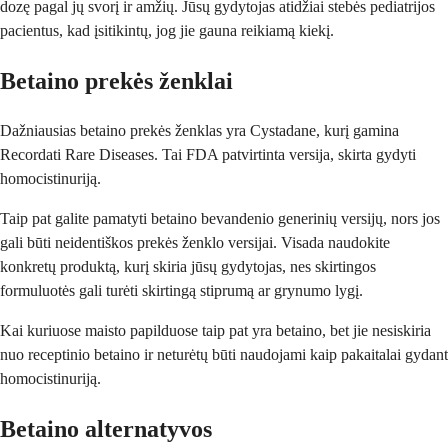
dozę pagal jų svorį ir amžių. Jūsų gydytojas atidžiai stebės pediatrijos
pacientus, kad įsitikintų, jog jie gauna reikiamą kiekį.
Betaino prekės ženklai
Dažniausias betaino prekės ženklas yra Cystadane, kurį gamina
Recordati Rare Diseases. Tai FDA patvirtinta versija, skirta gydyti
homocistinuriją.
Taip pat galite pamatyti betaino bevandenio generinių versijų, nors jos
gali būti neidentiškos prekės ženklo versijai. Visada naudokite
konkretų produktą, kurį skiria jūsų gydytojas, nes skirtingos
formuluotės gali turėti skirtingą stiprumą ar grynumo lygį.
Kai kuriuose maisto papilduose taip pat yra betaino, bet jie nesiskiria
nuo receptinio betaino ir neturėtų būti naudojami kaip pakaitalai gydant
homocistinuriją.
Betaino alternatyvos