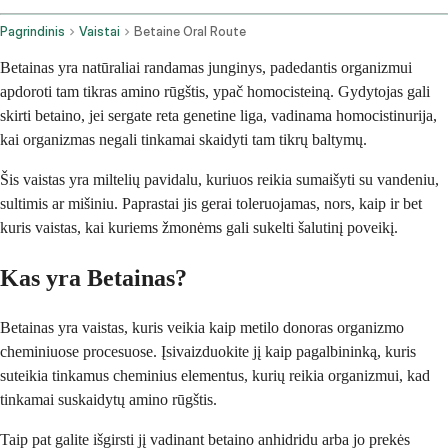
Pagrindinis
Vaistai
Betaine Oral Route
Betainas yra natūraliai randamas junginys, padedantis organizmui
apdoroti tam tikras amino rūgštis, ypač homocisteiną. Gydytojas gali
skirti betaino, jei sergate reta genetine liga, vadinama homocistinurija,
kai organizmas negali tinkamai skaidyti tam tikrų baltymų.
Šis vaistas yra miltelių pavidalu, kuriuos reikia sumaišyti su vandeniu,
sultimis ar mišiniu. Paprastai jis gerai toleruojamas, nors, kaip ir bet
kuris vaistas, kai kuriems žmonėms gali sukelti šalutinį poveikį.
Kas yra Betainas?
Betainas yra vaistas, kuris veikia kaip metilo donoras organizmo
cheminiuose procesuose. Įsivaizduokite jį kaip pagalbininką, kuris
suteikia tinkamus cheminius elementus, kurių reikia organizmui, kad
tinkamai suskaidytų amino rūgštis.
Taip pat galite išgirsti jį vadinant betaino anhidridu arba jo prekės