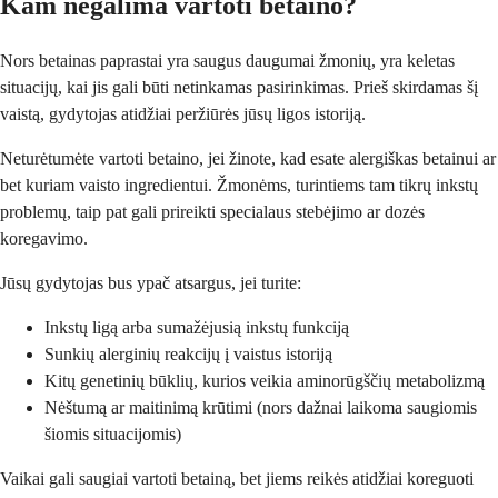
Kam negalima vartoti betaino?
Nors betainas paprastai yra saugus daugumai žmonių, yra keletas
situacijų, kai jis gali būti netinkamas pasirinkimas. Prieš skirdamas šį
vaistą, gydytojas atidžiai peržiūrės jūsų ligos istoriją.
Neturėtumėte vartoti betaino, jei žinote, kad esate alergiškas betainui ar
bet kuriam vaisto ingredientui. Žmonėms, turintiems tam tikrų inkstų
problemų, taip pat gali prireikti specialaus stebėjimo ar dozės
koregavimo.
Jūsų gydytojas bus ypač atsargus, jei turite:
Inkstų ligą arba sumažėjusią inkstų funkciją
Sunkių alerginių reakcijų į vaistus istoriją
Kitų genetinių būklių, kurios veikia aminorūgščių metabolizmą
Nėštumą ar maitinimą krūtimi (nors dažnai laikoma saugiomis
šiomis situacijomis)
Vaikai gali saugiai vartoti betainą, bet jiems reikės atidžiai koreguoti