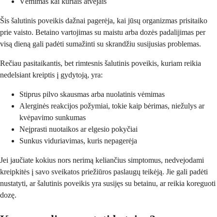
Vėmimas kai kuriais atvejais
Šis šalutinis poveikis dažnai pagerėja, kai jūsų organizmas prisitaiko
prie vaisto. Betaino vartojimas su maistu arba dozės padalijimas per
visą dieną gali padėti sumažinti su skrandžiu susijusias problemas.
Rečiau pasitaikantis, bet rimtesnis šalutinis poveikis, kuriam reikia
nedelsiant kreiptis į gydytoją, yra:
Stiprus pilvo skausmas arba nuolatinis vėmimas
Alerginės reakcijos požymiai, tokie kaip bėrimas, niežulys ar
kvėpavimo sunkumas
Neįprasti nuotaikos ar elgesio pokyčiai
Sunkus viduriavimas, kuris nepagerėja
Jei jaučiate kokius nors nerimą keliančius simptomus, nedvejodami
kreipkitės į savo sveikatos priežiūros paslaugų teikėją. Jie gali padėti
nustatyti, ar šalutinis poveikis yra susijęs su betainu, ar reikia koreguoti
dozę.