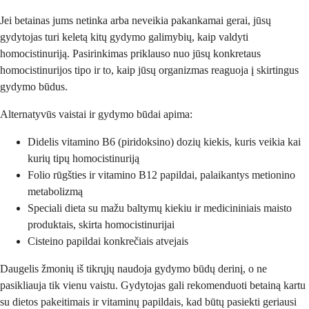
Jei betainas jums netinka arba neveikia pakankamai gerai, jūsų
gydytojas turi keletą kitų gydymo galimybių, kaip valdyti
homocistinuriją. Pasirinkimas priklauso nuo jūsų konkretaus
homocistinurijos tipo ir to, kaip jūsų organizmas reaguoja į skirtingus
gydymo būdus.
Alternatyvūs vaistai ir gydymo būdai apima:
Didelis vitamino B6 (piridoksino) dozių kiekis, kuris veikia kai
kurių tipų homocistinuriją
Folio rūgšties ir vitamino B12 papildai, palaikantys metionino
metabolizmą
Speciali dieta su mažu baltymų kiekiu ir medicininiais maisto
produktais, skirta homocistinurijai
Cisteino papildai konkrečiais atvejais
Daugelis žmonių iš tikrųjų naudoja gydymo būdų derinį, o ne
pasikliauja tik vienu vaistu. Gydytojas gali rekomenduoti betainą kartu
su dietos pakeitimais ir vitaminų papildais, kad būtų pasiekti geriausi