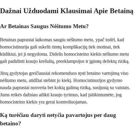
Dažnai Užduodami Klausimai Apie Betainą
Ar Betainas Saugus Nėštumo Metu?
Betainas paprastai laikomas saugiu nėštumo metu, ypač todėl, kad
homocistinurija gali sukelti rimtų komplikacijų tiek motinai, tiek
kūdikiui, jei ji negydoma. Didelis homocisteino kiekis nėštumo metu
gali padidinti kraujo krešulių, preeklampsijos ir įgimtų defektų riziką.
Jūsų gydytojas greičiausiai rekomenduos tęsti betaino vartojimą viso
nėštumo metu, atidžiai stebint jo kiekį. Homocistinurijos gydymo
nauda paprastai nusveria bet kokią galimą riziką, susijusią su vaistais.
Jums reikės dažniau atlikti kraujo tyrimus, kad įsitikintumėte, jog
homocisteino kiekis yra gerai kontroliuojamas.
Ką turėčiau daryti netyčia pavartojus per daug
betaino?