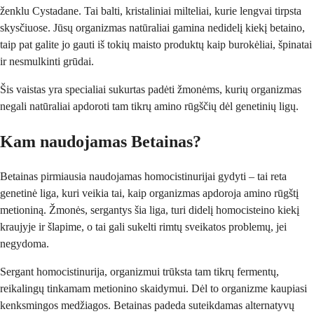
ženklu Cystadane. Tai balti, kristaliniai milteliai, kurie lengvai tirpsta
skysčiuose. Jūsų organizmas natūraliai gamina nedidelį kiekį betaino,
taip pat galite jo gauti iš tokių maisto produktų kaip burokėliai, špinatai
ir nesmulkinti grūdai.
Šis vaistas yra specialiai sukurtas padėti žmonėms, kurių organizmas
negali natūraliai apdoroti tam tikrų amino rūgščių dėl genetinių ligų.
Kam naudojamas Betainas?
Betainas pirmiausia naudojamas homocistinurijai gydyti – tai reta
genetinė liga, kuri veikia tai, kaip organizmas apdoroja amino rūgštį
metioniną. Žmonės, sergantys šia liga, turi didelį homocisteino kiekį
kraujyje ir šlapime, o tai gali sukelti rimtų sveikatos problemų, jei
negydoma.
Sergant homocistinurija, organizmui trūksta tam tikrų fermentų,
reikalingų tinkamam metionino skaidymui. Dėl to organizme kaupiasi
kenksmingos medžiagos. Betainas padeda suteikdamas alternatyvų