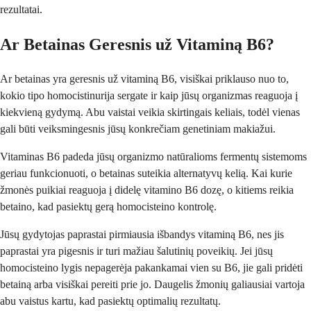
rezultatai.
Ar Betainas Geresnis už Vitaminą B6?
Ar betainas yra geresnis už vitaminą B6, visiškai priklauso nuo to,
kokio tipo homocistinurija sergate ir kaip jūsų organizmas reaguoja į
kiekvieną gydymą. Abu vaistai veikia skirtingais keliais, todėl vienas
gali būti veiksmingesnis jūsų konkrečiam genetiniam makiažui.
Vitaminas B6 padeda jūsų organizmo natūralioms fermentų sistemoms
geriau funkcionuoti, o betainas suteikia alternatyvų kelią. Kai kurie
žmonės puikiai reaguoja į didelę vitamino B6 dozę, o kitiems reikia
betaino, kad pasiektų gerą homocisteino kontrolę.
Jūsų gydytojas paprastai pirmiausia išbandys vitaminą B6, nes jis
paprastai yra pigesnis ir turi mažiau šalutinių poveikių. Jei jūsų
homocisteino lygis nepagerėja pakankamai vien su B6, jie gali pridėti
betainą arba visiškai pereiti prie jo. Daugelis žmonių galiausiai vartoja
abu vaistus kartu, kad pasiektų optimalių rezultatų.