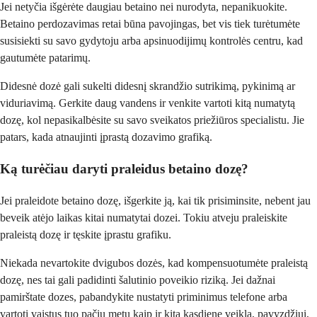
Jei netyčia išgėrėte daugiau betaino nei nurodyta, nepanikuokite.
Betaino perdozavimas retai būna pavojingas, bet vis tiek turėtumėte
susisiekti su savo gydytoju arba apsinuodijimų kontrolės centru, kad
gautumėte patarimų.
Didesnė dozė gali sukelti didesnį skrandžio sutrikimą, pykinimą ar
viduriavimą. Gerkite daug vandens ir venkite vartoti kitą numatytą
dozę, kol nepasikalbėsite su savo sveikatos priežiūros specialistu. Jie
patars, kada atnaujinti įprastą dozavimo grafiką.
Ką turėčiau daryti praleidus betaino dozę?
Jei praleidote betaino dozę, išgerkite ją, kai tik prisiminsite, nebent jau
beveik atėjo laikas kitai numatytai dozei. Tokiu atveju praleiskite
praleistą dozę ir tęskite įprastu grafiku.
Niekada nevartokite dvigubos dozės, kad kompensuotumėte praleistą
dozę, nes tai gali padidinti šalutinio poveikio riziką. Jei dažnai
pamirštate dozes, pabandykite nustatyti priminimus telefone arba
vartoti vaistus tuo pačiu metu kaip ir kitą kasdienę veiklą, pavyzdžiui,