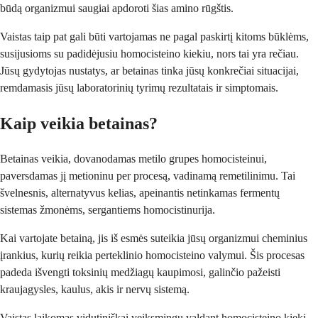
būdą organizmui saugiai apdoroti šias amino rūgštis.
Vaistas taip pat gali būti vartojamas ne pagal paskirtį kitoms būklėms,
susijusioms su padidėjusiu homocisteino kiekiu, nors tai yra rečiau.
Jūsų gydytojas nustatys, ar betainas tinka jūsų konkrečiai situacijai,
remdamasis jūsų laboratorinių tyrimų rezultatais ir simptomais.
Kaip veikia betainas?
Betainas veikia, dovanodamas metilo grupes homocisteinui,
paversdamas jį metioninu per procesą, vadinamą remetilinimu. Tai
švelnesnis, alternatyvus kelias, apeinantis netinkamas fermentų
sistemas žmonėms, sergantiems homocistinurija.
Kai vartojate betainą, jis iš esmės suteikia jūsų organizmui cheminius
įrankius, kurių reikia perteklinio homocisteino valymui. Šis procesas
padeda išvengti toksinių medžiagų kaupimosi, galinčio pažeisti
kraujagysles, kaulus, akis ir nervų sistemą.
Vaistas laikomas vidutiniškai veiksmingu valdant homocisteino kiekį.