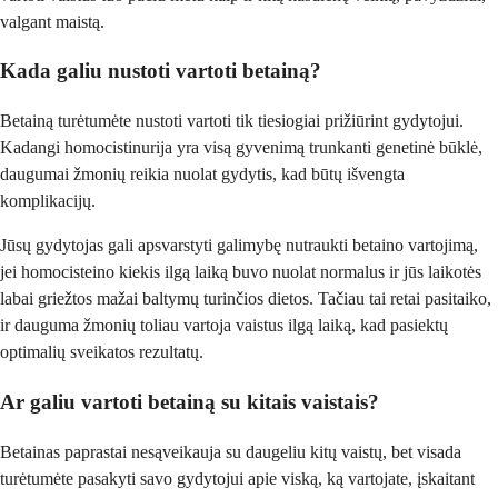
valgant maistą.
Kada galiu nustoti vartoti betainą?
Betainą turėtumėte nustoti vartoti tik tiesiogiai prižiūrint gydytojui.
Kadangi homocistinurija yra visą gyvenimą trunkanti genetinė būklė,
daugumai žmonių reikia nuolat gydytis, kad būtų išvengta
komplikacijų.
Jūsų gydytojas gali apsvarstyti galimybę nutraukti betaino vartojimą,
jei homocisteino kiekis ilgą laiką buvo nuolat normalus ir jūs laikotės
labai griežtos mažai baltymų turinčios dietos. Tačiau tai retai pasitaiko,
ir dauguma žmonių toliau vartoja vaistus ilgą laiką, kad pasiektų
optimalių sveikatos rezultatų.
Ar galiu vartoti betainą su kitais vaistais?
Betainas paprastai nesąveikauja su daugeliu kitų vaistų, bet visada
turėtumėte pasakyti savo gydytojui apie viską, ką vartojate, įskaitant