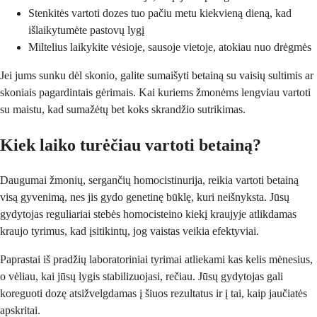
Stenkitės vartoti dozes tuo pačiu metu kiekvieną dieną, kad
išlaikytumėte pastovų lygį
Miltelius laikykite vėsioje, sausoje vietoje, atokiau nuo drėgmės
Jei jums sunku dėl skonio, galite sumaišyti betainą su vaisių sultimis ar
skoniais pagardintais gėrimais. Kai kuriems žmonėms lengviau vartoti
su maistu, kad sumažėtų bet koks skrandžio sutrikimas.
Kiek laiko turėčiau vartoti betainą?
Daugumai žmonių, sergančių homocistinurija, reikia vartoti betainą
visą gyvenimą, nes jis gydo genetinę būklę, kuri neišnyksta. Jūsų
gydytojas reguliariai stebės homocisteino kiekį kraujyje atlikdamas
kraujo tyrimus, kad įsitikintų, jog vaistas veikia efektyviai.
Paprastai iš pradžių laboratoriniai tyrimai atliekami kas kelis mėnesius,
o vėliau, kai jūsų lygis stabilizuojasi, rečiau. Jūsų gydytojas gali
koreguoti dozę atsižvelgdamas į šiuos rezultatus ir į tai, kaip jaučiatės
apskritai.