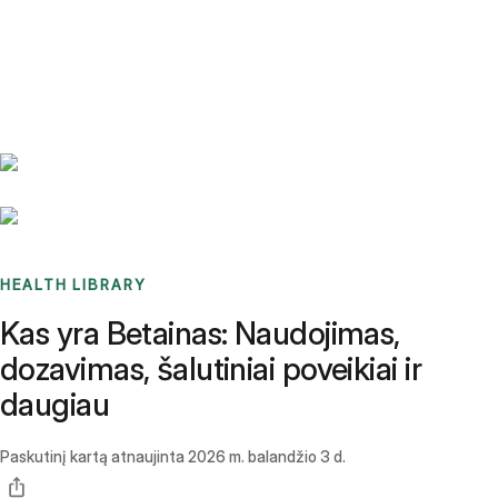
Benchmarks
Stories
FAQ
Sign up / Log in
HEALTH LIBRARY
Kas yra Betainas: Naudojimas,
dozavimas, šalutiniai poveikiai ir
daugiau
Paskutinį kartą atnaujinta
2026 m. balandžio 3 d.