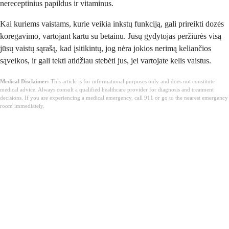
nereceptinius papildus ir vitaminus.
Kai kuriems vaistams, kurie veikia inkstų funkciją, gali prireikti dozės
koregavimo, vartojant kartu su betainu. Jūsų gydytojas peržiūrės visą
jūsų vaistų sąrašą, kad įsitikintų, jog nėra jokios nerimą keliančios
sąveikos, ir gali tekti atidžiau stebėti jus, jei vartojate kelis vaistus.
Medical Disclaimer:
This article is for informational purposes only and does not constitute
medical advice. Always consult a qualified healthcare provider for diagnosis and treatment
decisions. If you are experiencing a medical emergency, call 911 or go to the nearest emergency
room immediately.