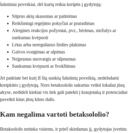
šalutiniai poveikiai, dėl kurių reikia kreiptis į gydytoją:
Stiprus akių skausmas ar patinimas
Reikšmingi regėjimo pokyčiai ar praradimas
Alerginės reakcijos požymiai, pvz., bėrimas, niežulys ar
sunkumas kvėpuoti
Lėtas arba nereguliarus širdies plakimas
Galvos svaigimas ar alpimas
Neįprastas nuovargis ar silpnumas
Sunkumas kvėpuoti ar švokštimas
Jei patiriate bet kurį iš šių sunkių šalutinių poveikių, nedelsdami
kreipkitės į gydytoją. Nors betaksololis sukurtas veikti lokaliai jūsų
akyse, nedideli kiekiai vis tiek gali patekti į kraujotaką ir potencialiai
paveikti kitas jūsų kūno dalis.
Kam negalima vartoti betaksololio?
Betaksololis netinka visiems, ir prieš skirdamas jį, gydytojas įvertins