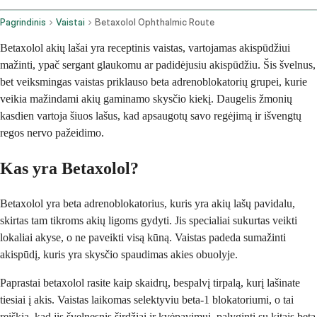
Pagrindinis
Vaistai
Betaxolol Ophthalmic Route
Betaxolol akių lašai yra receptinis vaistas, vartojamas akispūdžiui
mažinti, ypač sergant glaukomu ar padidėjusiu akispūdžiu. Šis švelnus,
bet veiksmingas vaistas priklauso beta adrenoblokatorių grupei, kurie
veikia mažindami akių gaminamo skysčio kiekį. Daugelis žmonių
kasdien vartoja šiuos lašus, kad apsaugotų savo regėjimą ir išvengtų
regos nervo pažeidimo.
Kas yra Betaxolol?
Betaxolol yra beta adrenoblokatorius, kuris yra akių lašų pavidalu,
skirtas tam tikroms akių ligoms gydyti. Jis specialiai sukurtas veikti
lokaliai akyse, o ne paveikti visą kūną. Vaistas padeda sumažinti
akispūdį, kuris yra skysčio spaudimas akies obuolyje.
Paprastai betaxolol rasite kaip skaidrų, bespalvį tirpalą, kurį lašinate
tiesiai į akis. Vaistas laikomas selektyviu beta-1 blokatoriumi, o tai
reiškia, kad jis švelnesnis širdžiai ir kvėpavimui, palyginti su kitais beta