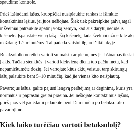
spaudimo kontrolė.
Prieš lašindami lašus, kruopščiai nusiplaukite rankas ir išimkite
kontaktinius lęšius, jei juos nešiojate. Šiek tiek pakreipkite galvą atgal
ir švelniai patraukite apatinį voką žemyn, kad susidarytų nedidelis
kišenėlė. Įspauskite vieną lašą į šią kišenėlę, tada švelniai užmerkite akį
maždaug 1-2 minutėms. Tai padeda vaistui ilgiau išlikti akyje.
Betaksololio nereikia vartoti su maistu ar pienu, nes jis lašinamas tiesiai
į akis. Tačiau stenkitės jį vartoti kiekvieną dieną tuo pačiu metu, kad
nepamirštumėte dozių. Jei vartojate kitus akių vaistus, tarp skirtingų
lašų palaukite bent 5–10 minučių, kad jie vienas kito neišplautų.
Pavartojus lašus, galite pajusti lengvą perštėjimą ar deginimą, kuris yra
normalus ir paprastai greitai praeina. Jei nešiojate kontaktinius lęšius,
prieš juos vėl įsidėdami palaukite bent 15 minučių po betaksololio
pavartojimo.
Kiek laiko turėčiau vartoti betaksololį?