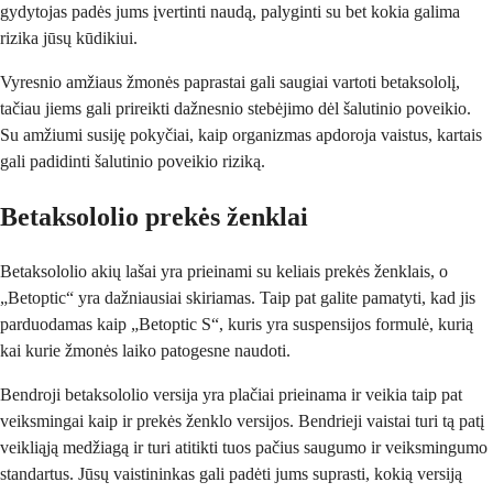
gydytojas padės jums įvertinti naudą, palyginti su bet kokia galima
rizika jūsų kūdikiui.
Vyresnio amžiaus žmonės paprastai gali saugiai vartoti betaksololį,
tačiau jiems gali prireikti dažnesnio stebėjimo dėl šalutinio poveikio.
Su amžiumi susiję pokyčiai, kaip organizmas apdoroja vaistus, kartais
gali padidinti šalutinio poveikio riziką.
Betaksololio prekės ženklai
Betaksololio akių lašai yra prieinami su keliais prekės ženklais, o
„Betoptic“ yra dažniausiai skiriamas. Taip pat galite pamatyti, kad jis
parduodamas kaip „Betoptic S“, kuris yra suspensijos formulė, kurią
kai kurie žmonės laiko patogesne naudoti.
Bendroji betaksololio versija yra plačiai prieinama ir veikia taip pat
veiksmingai kaip ir prekės ženklo versijos. Bendrieji vaistai turi tą patį
veikliąją medžiagą ir turi atitikti tuos pačius saugumo ir veiksmingumo
standartus. Jūsų vaistininkas gali padėti jums suprasti, kokią versiją