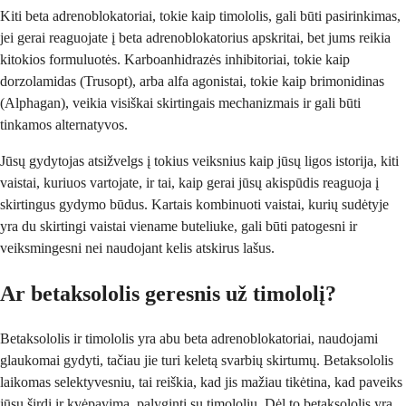
Kiti beta adrenoblokatoriai, tokie kaip timololis, gali būti pasirinkimas,
jei gerai reaguojate į beta adrenoblokatorius apskritai, bet jums reikia
kitokios formuluotės. Karboanhidrazės inhibitoriai, tokie kaip
dorzolamidas (Trusopt), arba alfa agonistai, tokie kaip brimonidinas
(Alphagan), veikia visiškai skirtingais mechanizmais ir gali būti
tinkamos alternatyvos.
Jūsų gydytojas atsižvelgs į tokius veiksnius kaip jūsų ligos istorija, kiti
vaistai, kuriuos vartojate, ir tai, kaip gerai jūsų akispūdis reaguoja į
skirtingus gydymo būdus. Kartais kombinuoti vaistai, kurių sudėtyje
yra du skirtingi vaistai viename buteliuke, gali būti patogesni ir
veiksmingesni nei naudojant kelis atskirus lašus.
Ar betaksololis geresnis už timololį?
Betaksololis ir timololis yra abu beta adrenoblokatoriai, naudojami
glaukomai gydyti, tačiau jie turi keletą svarbių skirtumų. Betaksololis
laikomas selektyvesniu, tai reiškia, kad jis mažiau tikėtina, kad paveiks
jūsų širdį ir kvėpavimą, palyginti su timololiu. Dėl to betaksololis yra