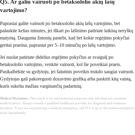
Q5. Ar galiu vairuoti po betaksololio akių lašų
vartojimo?
Paprastai galite vairuoti po betaksololio akių lašų vartojimo, bet
palaukite kelias minutes, jei iškart po lašinimo patiriate laikiną neryškų
matymą. Dauguma žmonių pastebi, kad bet kokie regėjimo pokyčiai
greitai praeina, paprastai per 5–10 minučių po lašų vartojimo.
Jei nuolat patiriate didelius regėjimo pokyčius ar svaigulį po
betaksololio vartojimo, venkite vairuoti, kol šie poveikiai praeis.
Pasikalbėkite su gydytoju, jei šalutinis poveikis trukdo saugiai vairuoti.
Gydytojas gali pakoreguoti dozavimo grafiką arba paskirti kitą vaistą,
kuris sukelia mažiau varginančių padarinių.
Medical Disclaimer:
This article is for informational purposes only and does not constitute
medical advice. Always consult a qualified healthcare provider for diagnosis and treatment
decisions. If you are experiencing a medical emergency, call 911 or go to the nearest emergency
room immediately.