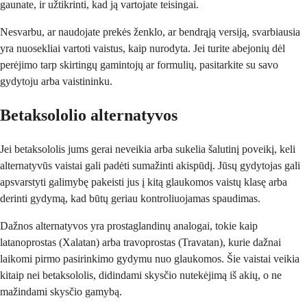
gaunate, ir užtikrinti, kad ją vartojate teisingai.
Nesvarbu, ar naudojate prekės ženklo, ar bendrąją versiją, svarbiausia
yra nuosekliai vartoti vaistus, kaip nurodyta. Jei turite abejonių dėl
perėjimo tarp skirtingų gamintojų ar formulių, pasitarkite su savo
gydytoju arba vaistininku.
Betaksololio alternatyvos
Jei betaksololis jums gerai neveikia arba sukelia šalutinį poveikį, keli
alternatyvūs vaistai gali padėti sumažinti akispūdį. Jūsų gydytojas gali
apsvarstyti galimybę pakeisti jus į kitą glaukomos vaistų klasę arba
derinti gydymą, kad būtų geriau kontroliuojamas spaudimas.
Dažnos alternatyvos yra prostaglandinų analogai, tokie kaip
latanoprostas (Xalatan) arba travoprostas (Travatan), kurie dažnai
laikomi pirmo pasirinkimo gydymu nuo glaukomos. Šie vaistai veikia
kitaip nei betaksololis, didindami skysčio nutekėjimą iš akių, o ne
mažindami skysčio gamybą.