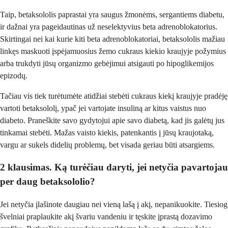
Taip, betaksololis paprastai yra saugus žmonėms, sergantiems diabetu,
ir dažnai yra pageidautinas už neselektyvius beta adrenoblokatorius.
Skirtingai nei kai kurie kiti beta adrenoblokatoriai, betaksololis mažiau
linkęs maskuoti įspėjamuosius žemo cukraus kiekio kraujyje požymius
arba trukdyti jūsų organizmo gebėjimui atsigauti po hipoglikemijos
epizodų.
Tačiau vis tiek turėtumėte atidžiai stebėti cukraus kiekį kraujyje pradėję
vartoti betaksololį, ypač jei vartojate insuliną ar kitus vaistus nuo
diabeto. Praneškite savo gydytojui apie savo diabetą, kad jis galėtų jus
tinkamai stebėti. Mažas vaisto kiekis, patenkantis į jūsų kraujotaką,
vargu ar sukels didelių problemų, bet visada geriau būti atsargiems.
2 klausimas. Ką turėčiau daryti, jei netyčia pavartojau
per daug betaksololio?
Jei netyčia įlašinote daugiau nei vieną lašą į akį, nepanikuokite. Tiesiog
švelniai praplaukite akį švariu vandeniu ir tęskite įprastą dozavimo