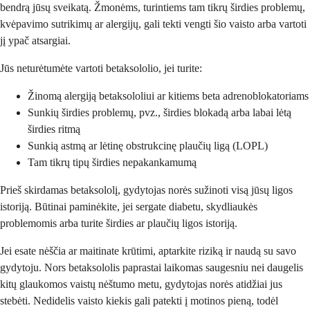
bendrą jūsų sveikatą. Žmonėms, turintiems tam tikrų širdies problemų,
kvėpavimo sutrikimų ar alergijų, gali tekti vengti šio vaisto arba vartoti
jį ypač atsargiai.
Jūs neturėtumėte vartoti betaksololio, jei turite:
Žinomą alergiją betaksololiui ar kitiems beta adrenoblokatoriams
Sunkių širdies problemų, pvz., širdies blokadą arba labai lėtą
širdies ritmą
Sunkią astmą ar lėtinę obstrukcinę plaučių ligą (LOPL)
Tam tikrų tipų širdies nepakankamumą
Prieš skirdamas betaksololį, gydytojas norės sužinoti visą jūsų ligos
istoriją. Būtinai paminėkite, jei sergate diabetu, skydliaukės
problemomis arba turite širdies ar plaučių ligos istoriją.
Jei esate nėščia ar maitinate krūtimi, aptarkite riziką ir naudą su savo
gydytoju. Nors betaksololis paprastai laikomas saugesniu nei daugelis
kitų glaukomos vaistų nėštumo metu, gydytojas norės atidžiai jus
stebėti. Nedidelis vaisto kiekis gali patekti į motinos pieną, todėl