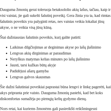
Dauguma žmonių gerai toleruoja betaksololio akių lašus, tačiau, kaip ir
visi vaistai, jie gali sukelti šalutinį poveikį. Gera žinia yra ta, kad rimtas
šalutinis poveikis yra palyginti retas, nes vaistas veikia lokaliai jūsų
akyse, o ne veikia visą jūsų kūną.
Štai dažniausias šalutinis poveikis, kurį galite patirti:
Laikinas dilgčiojimas ar deginimas akyse po lašų įlašinimo
Lengvas akių dirginimas ar paraudimas
Neryškus matymas kelias minutes po lašų įlašinimo
Jausti, tarsi kažkas būtų akyje
Padidėjusi ašarų gamyba
Lengvas galvos skausmas
Šie dažni šalutiniai poveikiai paprastai būna lengvi ir linkę pagerėti, kai
akys pripranta prie vaisto. Dauguma žmonių pastebi, kad bet koks
diskomfortas sumažėja po pirmųjų kelių gydymo dienų.
Nors retai, kai kuriems žmonėms gali pasireikšti reikšmingesni