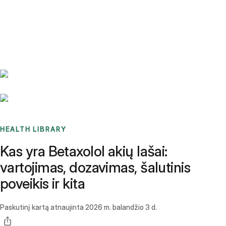
Benchmarks
Stories
FAQ
Sign up / Log in
HEALTH LIBRARY
Kas yra Betaxolol akių lašai:
vartojimas, dozavimas, šalutinis
poveikis ir kita
Paskutinį kartą atnaujinta
2026 m. balandžio 3 d.