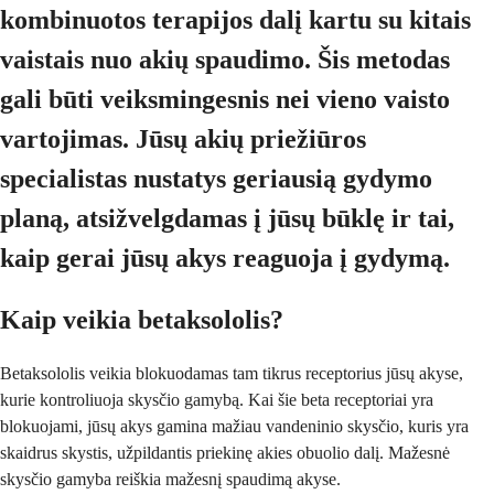
kombinuotos terapijos dalį kartu su kitais
vaistais nuo akių spaudimo. Šis metodas
gali būti veiksmingesnis nei vieno vaisto
vartojimas. Jūsų akių priežiūros
specialistas nustatys geriausią gydymo
planą, atsižvelgdamas į jūsų būklę ir tai,
kaip gerai jūsų akys reaguoja į gydymą.
Kaip veikia betaksololis?
Betaksololis veikia blokuodamas tam tikrus receptorius jūsų akyse,
kurie kontroliuoja skysčio gamybą. Kai šie beta receptoriai yra
blokuojami, jūsų akys gamina mažiau vandeninio skysčio, kuris yra
skaidrus skystis, užpildantis priekinę akies obuolio dalį. Mažesnė
skysčio gamyba reiškia mažesnį spaudimą akyse.