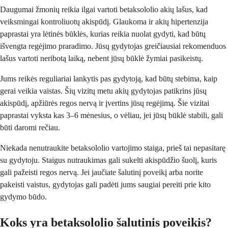
Daugumai žmonių reikia ilgai vartoti betaksololio akių lašus, kad
veiksmingai kontroliuotų akispūdį. Glaukoma ir akių hipertenzija
paprastai yra lėtinės būklės, kurias reikia nuolat gydyti, kad būtų
išvengta regėjimo praradimo. Jūsų gydytojas greičiausiai rekomenduos
lašus vartoti neribotą laiką, nebent jūsų būklė žymiai pasikeistų.
Jums reikės reguliariai lankytis pas gydytoją, kad būtų stebima, kaip
gerai veikia vaistas. Šių vizitų metu akių gydytojas patikrins jūsų
akispūdį, apžiūrės regos nervą ir įvertins jūsų regėjimą. Šie vizitai
paprastai vyksta kas 3–6 mėnesius, o vėliau, jei jūsų būklė stabili, gali
būti daromi rečiau.
Niekada nenutraukite betaksololio vartojimo staiga, prieš tai nepasitarę
su gydytoju. Staigus nutraukimas gali sukelti akispūdžio šuolį, kuris
gali pažeisti regos nervą. Jei jaučiate šalutinį poveikį arba norite
pakeisti vaistus, gydytojas gali padėti jums saugiai pereiti prie kito
gydymo būdo.
Koks yra betaksololio šalutinis poveikis?