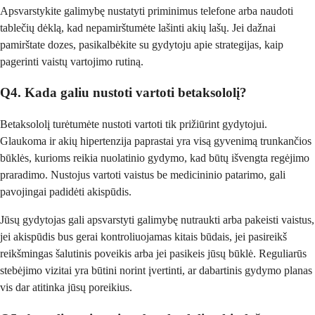
Apsvarstykite galimybę nustatyti priminimus telefone arba naudoti
tablečių dėklą, kad nepamirštumėte lašinti akių lašų. Jei dažnai
pamirštate dozes, pasikalbėkite su gydytoju apie strategijas, kaip
pagerinti vaistų vartojimo rutiną.
Q4. Kada galiu nustoti vartoti betaksololį?
Betaksololį turėtumėte nustoti vartoti tik prižiūrint gydytojui.
Glaukoma ir akių hipertenzija paprastai yra visą gyvenimą trunkančios
būklės, kurioms reikia nuolatinio gydymo, kad būtų išvengta regėjimo
praradimo. Nustojus vartoti vaistus be medicininio patarimo, gali
pavojingai padidėti akispūdis.
Jūsų gydytojas gali apsvarstyti galimybę nutraukti arba pakeisti vaistus,
jei akispūdis bus gerai kontroliuojamas kitais būdais, jei pasireikš
reikšmingas šalutinis poveikis arba jei pasikeis jūsų būklė. Reguliarūs
stebėjimo vizitai yra būtini norint įvertinti, ar dabartinis gydymo planas
vis dar atitinka jūsų poreikius.