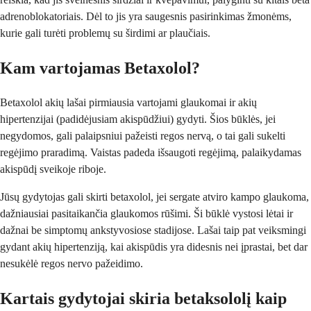
adrenoblokatoriais. Dėl to jis yra saugesnis pasirinkimas žmonėms,
kurie gali turėti problemų su širdimi ar plaučiais.
Kam vartojamas Betaxolol?
Betaxolol akių lašai pirmiausia vartojami glaukomai ir akių
hipertenzijai (padidėjusiam akispūdžiui) gydyti. Šios būklės, jei
negydomos, gali palaipsniui pažeisti regos nervą, o tai gali sukelti
regėjimo praradimą. Vaistas padeda išsaugoti regėjimą, palaikydamas
akispūdį sveikoje riboje.
Jūsų gydytojas gali skirti betaxolol, jei sergate atviro kampo glaukoma,
dažniausiai pasitaikančia glaukomos rūšimi. Ši būklė vystosi lėtai ir
dažnai be simptomų ankstyvosiose stadijose. Lašai taip pat veiksmingi
gydant akių hipertenziją, kai akispūdis yra didesnis nei įprastai, bet dar
nesukėlė regos nervo pažeidimo.
Kartais gydytojai skiria betaksololį kaip