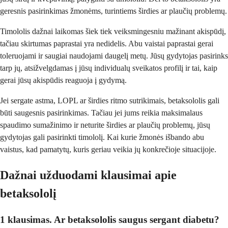
geresnis pasirinkimas žmonėms, turintiems širdies ar plaučių problemų.
Timololis dažnai laikomas šiek tiek veiksmingesniu mažinant akispūdį,
tačiau skirtumas paprastai yra nedidelis. Abu vaistai paprastai gerai
toleruojami ir saugiai naudojami daugelį metų. Jūsų gydytojas pasirinks
tarp jų, atsižvelgdamas į jūsų individualų sveikatos profilį ir tai, kaip
gerai jūsų akispūdis reaguoja į gydymą.
Jei sergate astma, LOPL ar širdies ritmo sutrikimais, betaksololis gali
būti saugesnis pasirinkimas. Tačiau jei jums reikia maksimalaus
spaudimo sumažinimo ir neturite širdies ar plaučių problemų, jūsų
gydytojas gali pasirinkti timololį. Kai kurie žmonės išbando abu
vaistus, kad pamatytų, kuris geriau veikia jų konkrečioje situacijoje.
Dažnai užduodami klausimai apie
betaksololį
1 klausimas. Ar betaksololis saugus sergant diabetu?