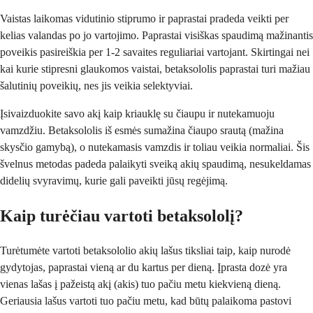
Vaistas laikomas vidutinio stiprumo ir paprastai pradeda veikti per
kelias valandas po jo vartojimo. Paprastai visiškas spaudimą mažinantis
poveikis pasireiškia per 1-2 savaites reguliariai vartojant. Skirtingai nei
kai kurie stipresni glaukomos vaistai, betaksololis paprastai turi mažiau
šalutinių poveikių, nes jis veikia selektyviai.
Įsivaizduokite savo akį kaip kriauklę su čiaupu ir nutekamuoju
vamzdžiu. Betaksololis iš esmės sumažina čiaupo srautą (mažina
skysčio gamybą), o nutekamasis vamzdis ir toliau veikia normaliai. Šis
švelnus metodas padeda palaikyti sveiką akių spaudimą, nesukeldamas
didelių svyravimų, kurie gali paveikti jūsų regėjimą.
Kaip turėčiau vartoti betaksololį?
Turėtumėte vartoti betaksololio akių lašus tiksliai taip, kaip nurodė
gydytojas, paprastai vieną ar du kartus per dieną. Įprasta dozė yra
vienas lašas į pažeistą akį (akis) tuo pačiu metu kiekvieną dieną.
Geriausia lašus vartoti tuo pačiu metu, kad būtų palaikoma pastovi