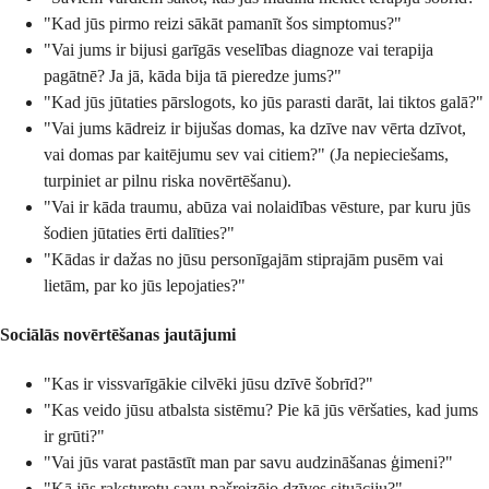
"Kad jūs pirmo reizi sākāt pamanīt šos simptomus?"
"Vai jums ir bijusi garīgās veselības diagnoze vai terapija
pagātnē? Ja jā, kāda bija tā pieredze jums?"
"Kad jūs jūtaties pārslogots, ko jūs parasti darāt, lai tiktos galā?"
"Vai jums kādreiz ir bijušas domas, ka dzīve nav vērta dzīvot,
vai domas par kaitējumu sev vai citiem?" (Ja nepieciešams,
turpiniet ar pilnu riska novērtēšanu).
"Vai ir kāda traumu, abūza vai nolaidības vēsture, par kuru jūs
šodien jūtaties ērti dalīties?"
"Kādas ir dažas no jūsu personīgajām stiprajām pusēm vai
lietām, par ko jūs lepojaties?"
Sociālās novērtēšanas jautājumi
"Kas ir vissvarīgākie cilvēki jūsu dzīvē šobrīd?"
"Kas veido jūsu atbalsta sistēmu? Pie kā jūs vēršaties, kad jums
ir grūti?"
"Vai jūs varat pastāstīt man par savu audzināšanas ģimeni?"
"Kā jūs raksturotu savu pašreizējo dzīves situāciju?"