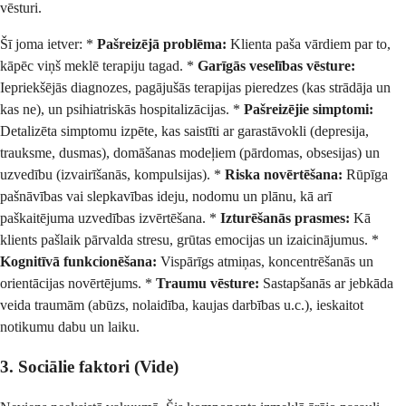
vēsturi.
Šī joma ietver: *
Pašreizējā problēma:
Klienta paša vārdiem par to,
kāpēc viņš meklē terapiju tagad. *
Garīgās veselības vēsture:
Iepriekšējās diagnozes, pagājušās terapijas pieredzes (kas strādāja un
kas ne), un psihiatriskās hospitalizācijas. *
Pašreizējie simptomi:
Detalizēta simptomu izpēte, kas saistīti ar garastāvokli (depresija,
trauksme, dusmas), domāšanas modeļiem (pārdomas, obsesijas) un
uzvedību (izvairīšanās, kompulsijas). *
Riska novērtēšana:
Rūpīga
pašnāvības vai slepkavības ideju, nodomu un plānu, kā arī
paškaitējuma uzvedības izvērtēšana. *
Izturēšanās prasmes:
Kā
klients pašlaik pārvalda stresu, grūtas emocijas un izaicinājumus. *
Kognitīvā funkcionēšana:
Vispārīgs atmiņas, koncentrēšanās un
orientācijas novērtējums. *
Traumu vēsture:
Sastapšanās ar jebkāda
veida traumām (abūzs, nolaidība, kaujas darbības u.c.), ieskaitot
notikumu dabu un laiku.
3. Sociālie faktori (Vide)