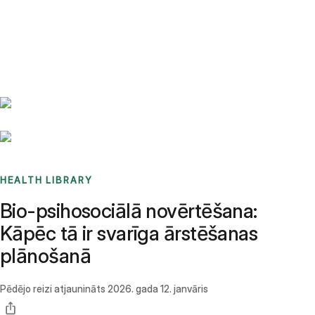
Benchmarks
Stories
FAQ
Sign up / Log in
HEALTH LIBRARY
Bio-psihosociālā novērtēšana:
Kāpēc tā ir svarīga ārstēšanas
plānošanā
Pēdējo reizi atjaunināts
2026. gada 12. janvāris