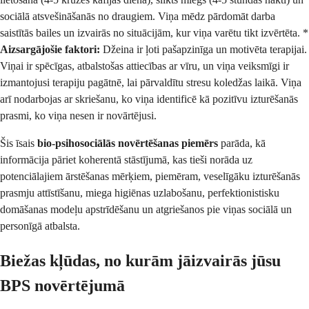
sociālā atsvešināšanās no draugiem. Viņa mēdz pārdomāt darba
saistītās bailes un izvairās no situācijām, kur viņa varētu tikt izvērtēta. *
Aizsargājošie faktori:
Džeina ir ļoti pašapzinīga un motivēta terapijai.
Viņai ir spēcīgas, atbalstošas attiecības ar vīru, un viņa veiksmīgi ir
izmantojusi terapiju pagātnē, lai pārvaldītu stresu koledžas laikā. Viņa
arī nodarbojas ar skriešanu, ko viņa identificē kā pozitīvu izturēšanās
prasmi, ko viņa nesen ir novārtējusi.
Šis īsais
bio-psihosociālās novērtēšanas piemērs
parāda, kā
informācija pāriet koherentā stāstījumā, kas tieši norāda uz
potenciālajiem ārstēšanas mērķiem, piemēram, veselīgāku izturēšanās
prasmju attīstīšanu, miega higiēnas uzlabošanu, perfektionistisku
domāšanas modeļu apstrīdēšanu un atgriešanos pie viņas sociālā un
personīgā atbalsta.
Biežas kļūdas, no kurām jāizvairās jūsu
BPS novērtējumā