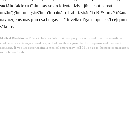
sociālo faktoru
tīklu, kas veido klienta dzīvi, jūs liekat pamatus
nozīmīgām un ilgstošām pārmaiņām. Labi izstrādāta BPS novērtēšana
nav uzņemšanas procesa beigas – tā ir veiksmīga terapeitiskā ceļojuma
sākums.
Medical Disclaimer:
This article is for informational purposes only and does not constitute
medical advice. Always consult a qualified healthcare provider for diagnosis and treatment
decisions. If you are experiencing a medical emergency, call 911 or go to the nearest emergency
room immediately.