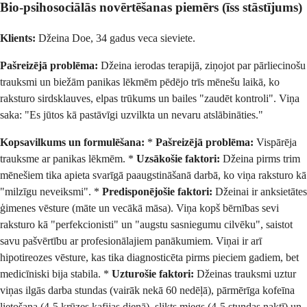
Bio-psihosociālās novērtēšanas piemērs (īss stāstījums)
Klients:
Džeina Doe, 34 gadus veca sieviete.
Pašreizējā problēma:
Džeina ierodas terapijā, ziņojot par pārliecinošu
trauksmi un biežām panikas lēkmēm pēdējo trīs mēnešu laikā, ko
raksturo sirdsklauves, elpas trūkums un bailes "zaudēt kontroli". Viņa
saka: "Es jūtos kā pastāvīgi uzvilkta un nevaru atslābināties."
Kopsavilkums un formulēšana:
*
Pašreizējā problēma:
Vispārēja
trauksme ar panikas lēkmēm. *
Uzsākošie faktori:
Džeina pirms trim
mēnešiem tika apieta svarīgā paaugstināšanā darbā, ko viņa raksturo kā
"milzīgu neveiksmi". *
Predisponējošie faktori:
Džeinai ir anksietātes
ģimenes vēsture (māte un vecākā māsa). Viņa kopš bērnības sevi
raksturo kā "perfekcionisti" un "augstu sasniegumu cilvēku", saistot
savu pašvērtību ar profesionālajiem panākumiem. Viņai ir arī
hipotireozes vēsture, kas tika diagnosticēta pirms pieciem gadiem, bet
medicīniski bija stabila. *
Uzturošie faktori:
Džeinas trauksmi uztur
viņas ilgās darba stundas (vairāk nekā 60 nedēļā), pārmērīga kofeīna
lietošana (4-5 krūzes kafijas dienā), slikts miegs (4-5 stundas naktī) un