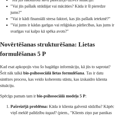
"Vai jūs pašlaik strādājat vai mācāties? Kāda ir šī pieredze
jums?"
"Vai ir kādi finansiāli stresa faktori, kas jūs pašlaik ietekmē?"
"Vai jums ir kādas garīgas vai reliģiskas pārliecības, kas jums ir
svarīgas vai kalpo kā spēka avots?"
Novērtēšanas strukturēšana: Lietas
formulēšanas 5 P
Kad esat apkopojis visu šo bagātīgo informāciju, kā jūs to saprotat?
Šeit nāk talkā
bio-psihosociālā lietas formulēšana
. Tas ir datu
sintēzes process, kas veido koherentu stāstu, kas izskaidro klienta
situāciju.
Spēcīgs pamats tam ir
bio-psihosociālā modeļa 5 P
:
Pašreizējā problēma:
Kāda ir klienta galvenā sūdzība? Kāpēc
viņš meklē palīdzību
tagad
? (piem., "Klients ziņo par panikas