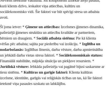
Neviens neeksistē vakuumā. Šis komponents izmeklē ārējo pasauli,
kurā klients dzīvo, ieskaitot viņa attiecības, kultūru un
sociālekonomisko vidi. Šie faktori var būt spēcīgi stresa un atbalsta
avoti.
Šī joma ietver: *
Ģimene un attiecības:
Izcelsmes ģimenes dinamika,
pašreizējā ģimenes struktūra un attiecību kvalitāte ar partneriem,
bērniem un draugiem. *
Sociālā atbalsta sistēma:
Pie kā klienta
vēršas pēc atbalsta; sajūta par piederību vai izolāciju. *
Izglītība un
nodarbošanās:
Izglītības līmenis, darba vēsture, darba apmierinātība
un jebkādi darba vietas stresa faktori. *
Sociālekonomiskais statuss:
Finansiālā stabilitāte, mājokļa situācija un piekļuve resursiem. *
Juridiskā vēsture:
Jebkāda pašreizēja vai pagātnē bijusi saskarsme ar
tiesu sistēmu. *
Kultūras un garīgie faktori:
Klienta kultūras
izcelsme, identitāte, garīgās vai reliģiskās ticības un tas, kā šie faktori
ietekmē viņa pasaules uzskatu un labklājību.