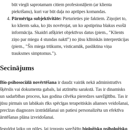
būt viegli saprotamam citiem profesionāļiem (ar klienta
piekrišanu), kuri var būt daļa no aprūpes komandas.
Pārmērīga subjektivitāte:
Pieturieties pie faktiem. Ziņojiet to,
ko klients saka, ko jūs novērojat, un ko apstiprina blakus esošā
informācija. Skaidri atšķiriet objektīvus datus (piem., "Klients
ziņo par miegu 4 stundas naktī") no jūsu klīniskās interpretācijas
(piem., "Šis miega trūkums, visticamāk, pasliktina viņa
trauksmes simptomus.").
Secinājums
Bio-psihosociālā novērtēšana
ir daudz vairāk nekā administratīvs
šķērslis vai dokumenta gabals, lai atzīmētu sarakstā. Tas ir dinamisks
un sadarbības process, kas godina cilvēka pieredzes sarežģītību. Tas ir
jūsu pirmais un labākais rīks spēcīgas terapeitiskās alianses veidošanai,
precīzas diagnozes izstrādāšanai un patiesi personalizēta un efektīva
ārstēšanas plāna izveidošanai.
Ieguldot laiku un pūles, lai izprastu sarežģīto
bioloģisko psiholoģisko