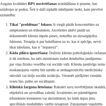
Augstas kvalitātes
BPS novērtēšanas
izstrādāšana ir prasme, kas
uzlabojas ar praksi. Šeit ir daži izplatīti mīnējamie lauki, kam pievērst
uzmanību:
Tikai "problēmas" fokuss:
Ir viegli pārāk koncentrēties uz
simptomiem un trūkumiem. Atcerieties aktīvi jautāt un
dokumentēt klienta stiprās puses, noturību un aizsargājošos
faktorus. Terapija ir par balstīšanos uz to, kas ir spēcīgs, nevis
tikai labošanu, kas ir "nepareizi".
Kāda pīlāra ignorēšana:
Dažreiz klienta psiholoģiskās ciešanas
ir tik izteiktas, ka mēs aizmirstam uzdot detalizētus jautājumus
par viņa fizisko veselību vai sociālo vidi. Klienta pastāvīgs zems
noskaņojums varētu būt saistīts ar nediagnosticētu medicīnisku
stāvokli vai dziļu sociālo izolāciju. Vienmēr piešķiriet vienādu
svaru bio, psiho
un
sociālajam.
Klīniskā žargona lietošana:
Rakstiet savu novērtējumu skaidrā,
objektīvā un uzvedības valodā. Izvairieties no pārmērīgiem
tehniskiem terminiem vai akronīmiem, ko kāds ārpus jūsu
specifiskās modalitātes varētu nesaprast. Ziņojumam vajadzētu