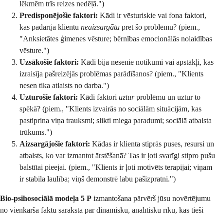
lēkmēm trīs reizes nedēļā.")
Predisponējošie faktori:
Kādi ir vēsturiskie vai fona faktori,
kas padarīja klientu
neaizsargātu
pret šo problēmu? (piem.,
"Anksietātes ģimenes vēsture; bērnības emocionālās nolaidības
vēsture.")
Uzsākošie faktori:
Kādi bija nesenie notikumi vai apstākļi, kas
izraisīja pašreizējās problēmas parādīšanos? (piem., "Klients
nesen tika atlaists no darba.")
Uzturošie faktori:
Kādi faktori
uztur
problēmu un uztur to
spēkā? (piem., "Klients izvairās no sociālām situācijām, kas
pastiprina viņa trauksmi; slikti miega paradumi; sociālā atbalsta
trūkums.")
Aizsargājošie faktori:
Kādas ir klienta stiprās puses, resursi un
atbalsts, ko var izmantot ārstēšanā? Tas ir ļoti svarīgi stipro pušu
balstītai pieejai. (piem., "Klients ir ļoti motivēts terapijai; viņam
ir stabila laulība; viņš demonstrē labu pašizpratni.")
Bio-psihosociālā modeļa 5 P
izmantošana pārvērš jūsu novērtējumu
no vienkārša faktu saraksta par dinamisku, analītisku rīku, kas tieši