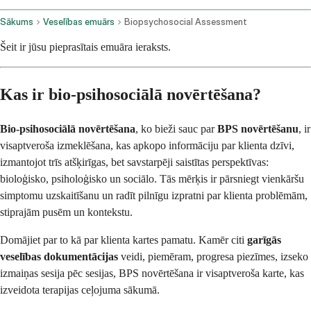
Sākums
Veselības emuārs
Biopsychosocial Assessment
Šeit ir jūsu pieprasītais emuāra ieraksts.
Kas ir bio-psihosociālā novērtēšana?
Bio-psihosociālā novērtēšana
, ko bieži sauc par
BPS novērtēšanu
, ir
visaptveroša izmeklēšana, kas apkopo informāciju par klienta dzīvi,
izmantojot trīs atšķirīgas, bet savstarpēji saistītas perspektīvas:
bioloģisko, psiholoģisko un sociālo. Tās mērķis ir pārsniegt vienkāršu
simptomu uzskaitīšanu un radīt pilnīgu izpratni par klienta problēmām,
stiprajām pusēm un kontekstu.
Domājiet par to kā par klienta kartes pamatu. Kamēr citi
garīgās
veselības dokumentācijas
veidi, piemēram, progresa piezīmes, izseko
izmaiņas sesija pēc sesijas, BPS novērtēšana ir visaptveroša karte, kas
izveidota terapijas ceļojuma sākumā.