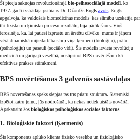
Šī pieeja sakņojas revolucionārajā
bio-psihosociālajā modelī
, ko
1977. gadā izstrādāja psihiatrs Dr. Džordžs Engls
avots
. Engls
apgalvoja, ka valdošais biomedicīnas modelis, kas slimību uzskatīja par
tīri fizisku un ķīmisku procesu rezultātu, bija pārāk šaurs. Viņš
ierosināja, ka, lai patiesi izprastu un ārstētu cilvēku, mums ir jāņem
vērā dinamiskā mijiedarbība starp viņa ķermeni (bioloģiju), prātu
(psiholoģiju) un pasauli (sociālo vidi). Šis modelis ievieta revolūciju
medicīnā un garīgajā veselībā, nostiprinot BPS novērtēšanu kā
efektīvas prakses stūrakmeni.
BPS novērtēšanas 3 galvenās sastāvdaļas
BPS novērtēšanas spēks slēpjas tās trīs pīlāru struktūrā. Sistēmiski
izpētot katru jomu, jūs nodrošināt, ka nekas netiek atstāts novārtā.
Apskatīsim šos
bioloģiskos psiholoģiskos sociālos faktorus
.
1. Bioloģiskie faktori (Ķermenis)
Šis komponents aplūko klienta fizisko veselību un fizioloģisko