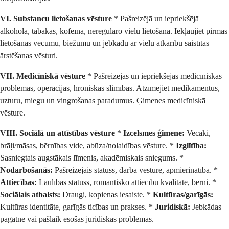
VI. Substancu lietošanas vēsture
* Pašreizējā un iepriekšējā
alkohola, tabakas, kofeīna, neregulāro vielu lietošana. Iekļaujiet pirmās
lietošanas vecumu, biežumu un jebkādu ar vielu atkarību saistītas
ārstēšanas vēsturi.
VII. Medicīniskā vēsture
* Pašreizējās un iepriekšējās medicīniskās
problēmas, operācijas, hroniskas slimības. Atzīmējiet medikamentus,
uzturu, miegu un vingrošanas paradumus. Ģimenes medicīniskā
vēsture.
VIII. Sociālā un attīstības vēsture
*
Izcelsmes ģimene:
Vecāki,
brāļi/māsas, bērnības vide, abūza/nolaidības vēsture. *
Izglītība:
Sasniegtais augstākais līmenis, akadēmiskais sniegums. *
Nodarbošanās:
Pašreizējais statuss, darba vēsture, apmierinātība. *
Attiecības:
Laulības statuss, romantisko attiecību kvalitāte, bērni. *
Sociālais atbalsts:
Draugi, kopienas iesaiste. *
Kultūras/garīgās:
Kultūras identitāte, garīgās ticības un prakses. *
Juridiskā:
Jebkādas
pagātnē vai pašlaik esošas juridiskas problēmas.