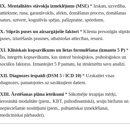
IX. Mentalitātes stāvokļa izmeklējums (MSE)
* Izskats, uzvedība,
attieksme, runa, garastāvoklis, afekts, domāšanas process, domāšanas
saturs, uztvere, kognitīvās spējas, pašizpratne, spriedums.
X. Stiprās puses un aizsargājošie faktori
* Klienta personīgās stiprās
puses, izturēšanās prasmes, atbalstošas attiecības, resursi.
XI. Klīniskais kopsavilkums un lietas formulēšana (izmanto 5 P)
*
Īss, integrēts kopsavilkums, kas sintezē bioloģiskos, psiholoģiskos un
sociālos faktorus. Izmantojiet 5 P pamatu, lai strukturētu savu analīzi.
XII. Diagnozes iespaidi (DSM 5 / ICD 10)
* Uzskaitiet visas
diagnozes, pamatojoties uz savāktajiem datiem.
XIII. Ārstēšanas plāna ieteikumi
* Sākotnējie terapijas mērķi,
ierosinātā modalitāte (piem., KBT, psihodinamiskā), sesiju biežums un
nepieciešamie nosūtījumi (piem., psihiatriskai izmeklēšanai,
medicīniskai pārbaudei).