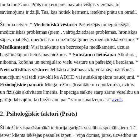
funkcionēšanu. Prāts un ķermenis nav atsevišķas vienības; to
savienojums ir dziļš. Tas, kas notiek ķermenī, ietekmē prātu un otrādi.
Šī joma ietver: *
Medicīniskā vēsture:
Pašreizējās un iepriekšējās
medicīniskās problēmas (piem., vairogdziedzera problēmas, hroniskas
sāpes, diabēts), operācijas un nozīmīga ģimenes medicīniskā vēsture. *
Medikamenti:
Visi izrakstītie un bezrecepšu medikamenti, uztura
bagātinātāji un lietošanas biežums. *
Substancu lietošana:
Alkohola,
nikotīna, kofeīna un neregulāro vielu vēsture un pašreizējā lietošana. *
Neiroattīstības vēsture:
Jebkāda attīstības aizkavēšanās, mācīšanās
traucējumi vai tādi stāvokļi kā ADHD vai autiskā spektra traucējumi. *
Fizioloģiskie pamati:
Miega režīms (kvalitāte un daudzums), uzturs
un fiziskās aktivitātes līmenis. Ir spēcīga saikne starp zarnu veselību un
garīgo labsajūtu, ko bieži sauc par "zarnu smadzeņu asi"
avots
.
2. Psiholoģiskie faktori (Prāts)
Šī bieži ir vispazīstamākā teritorija garīgās veselības speciālistiem. Tā
ietver klienta iekšējās pasaules izpēti – viņa domas, jūtas, uzvedību un