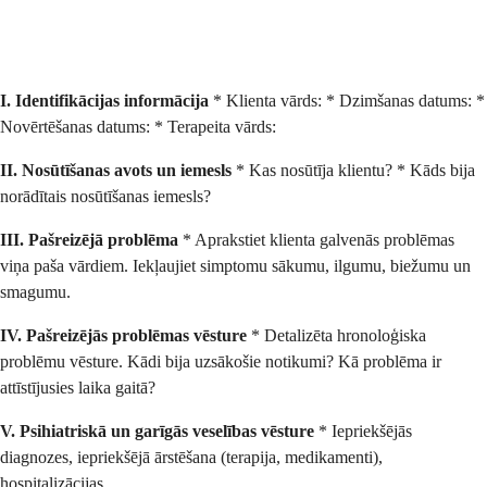
I. Identifikācijas informācija
* Klienta vārds: * Dzimšanas datums: *
Novērtēšanas datums: * Terapeita vārds:
II. Nosūtīšanas avots un iemesls
* Kas nosūtīja klientu? * Kāds bija
norādītais nosūtīšanas iemesls?
III. Pašreizējā problēma
* Aprakstiet klienta galvenās problēmas
viņa paša vārdiem. Iekļaujiet simptomu sākumu, ilgumu, biežumu un
smagumu.
IV. Pašreizējās problēmas vēsture
* Detalizēta hronoloģiska
problēmu vēsture. Kādi bija uzsākošie notikumi? Kā problēma ir
attīstījusies laika gaitā?
V. Psihiatriskā un garīgās veselības vēsture
* Iepriekšējās
diagnozes, iepriekšējā ārstēšana (terapija, medikamenti),
hospitalizācijas.