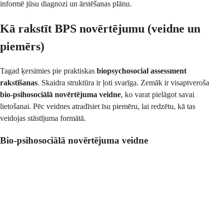
informē jūsu diagnozi un ārstēšanas plānu.
Kā rakstīt BPS novērtējumu (veidne un
piemērs)
Tagad ķersimies pie praktiskas
biopsychosocial assessment
rakstīšanas
. Skaidra struktūra ir ļoti svarīga. Zemāk ir visaptveroša
bio-psihosociālā novērtējuma veidne
, ko varat pielāgot savai
lietošanai. Pēc veidnes atradīsiet īsu piemēru, lai redzētu, kā tas
veidojas stāstījuma formātā.
Bio-psihosociālā novērtējuma veidne