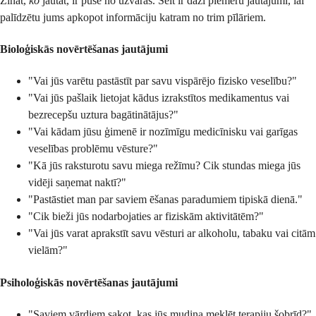
Zināt,
ko
jautāt, ir puse no uzvaras. Šeit ir daži piemēru jautājumi, lai
palīdzētu jums apkopot informāciju katram no trim pīlāriem.
Bioloģiskās novērtēšanas jautājumi
"Vai jūs varētu pastāstīt par savu vispārējo fizisko veselību?"
"Vai jūs pašlaik lietojat kādus izrakstītos medikamentus vai
bezrecepšu uztura bagātinātājus?"
"Vai kādam jūsu ģimenē ir nozīmīgu medicīnisku vai garīgas
veselības problēmu vēsture?"
"Kā jūs raksturotu savu miega režīmu? Cik stundas miega jūs
vidēji saņemat naktī?"
"Pastāstiet man par saviem ēšanas paradumiem tipiskā dienā."
"Cik bieži jūs nodarbojaties ar fiziskām aktivitātēm?"
"Vai jūs varat aprakstīt savu vēsturi ar alkoholu, tabaku vai citām
vielām?"
Psiholoģiskās novērtēšanas jautājumi
"Saviem vārdiem sakot, kas jūs mudina meklēt terapiju šobrīd?"