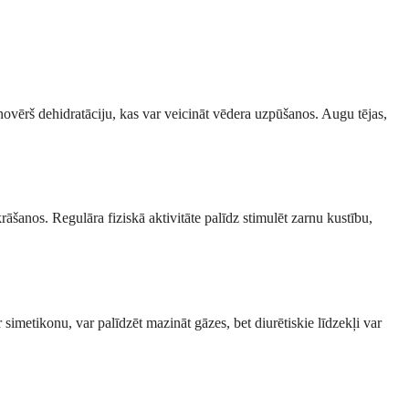
ovērš dehidratāciju, kas var veicināt vēdera uzpūšanos. Augu tējas,
šanos. Regulāra fiziskā aktivitāte palīdz stimulēt zarnu kustību,
imetikonu, var palīdzēt mazināt gāzes, bet diurētiskie līdzekļi var