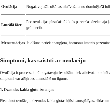
Ovulācija
Nogatavojušās olšūnas atbrīvošana no dominējošā foli
Pēc ovulācijas plīsušais folikuls pārvēršas dzeltenajā
Luteālā fāze
grūtniecībai.
Menstruācijas
Ja olšūna netiek apaugļota, hormonu līmenis pazeminās
Simptomi, kas saistīti ar ovulāciju
Ovulācija ir process, kurā nogatavojusies olšūna tiek atbrīvota no olnīc
simptomi var atšķirties intensitātē un ilgums.
1. Dzemdes kakla gļotu izmaiņas
Pieaicinot ovulāciju, dzemdes kakla gļotas kļūst caurspīdīgas, slidas u