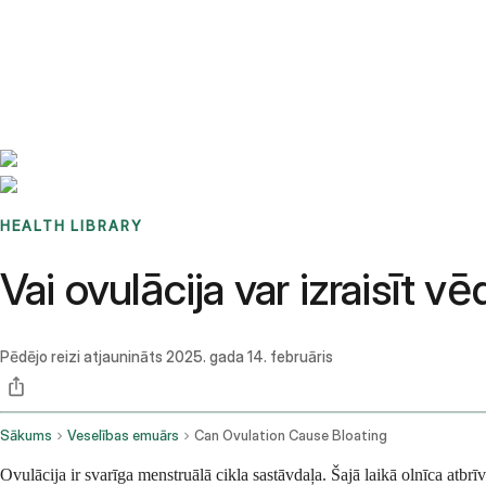
Benchmarks
Stories
FAQ
Sign up / Log in
HEALTH LIBRARY
Vai ovulācija var izraisīt 
Pēdējo reizi atjaunināts
2025. gada 14. februāris
Sākums
Veselības emuārs
Can Ovulation Cause Bloating
Ovulācija ir svarīga menstruālā cikla sastāvdaļa. Šajā laikā olnīca atb