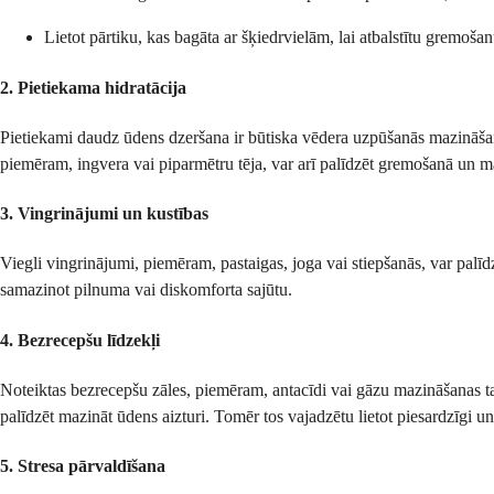
Lietot pārtiku, kas bagāta ar šķiedrvielām, lai atbalstītu gremoš
2. Pietiekama hidratācija
Pietiekami daudz ūdens dzeršana ir būtiska vēdera uzpūšanās mazināšan
piemēram, ingvera vai piparmētru tēja, var arī palīdzēt gremošanā un m
3. Vingrinājumi un kustības
Viegli vingrinājumi, piemēram, pastaigas, joga vai stiepšanās, var palī
samazinot pilnuma vai diskomforta sajūtu.
4. Bezrecepšu līdzekļi
Noteiktas bezrecepšu zāles, piemēram, antacīdi vai gāzu mazināšanas tab
palīdzēt mazināt ūdens aizturi. Tomēr tos vajadzētu lietot piesardzīgi u
5. Stresa pārvaldīšana