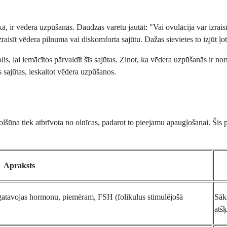
kā, ir vēdera uzpūšanās. Daudzas varētu jautāt: "Vai ovulācija var izrai
raisīt vēdera pilnuma vai diskomforta sajūtu. Dažas sievietes to izjūt ļoti
solis, lai iemācītos pārvaldīt šīs sajūtas. Zinot, ka vēdera uzpūšanās ir n
 sajūtas, ieskaitot vēdera uzpūšanos.
 olšūna tiek atbrīvota no olnīcas, padarot to pieejamu apaugļošanai. Šis 
Apraksts
nogatavojas hormonu, piemēram, FSH (folikulus stimulējošā
Sāk
atšķ