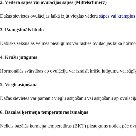
2. Vēdera sāpes vai ovulācijas sāpes (Mittelschmerz)
Dažas sievietes ovulācijas laikā izjūt vieglas vēdera
sāpes vai krampjus
3. Paaugstināts libido
Dabisks seksuālās vēlmes pieaugums var rasties ovulācijas laikā hormonā
4. Krūšu jutīgums
Hormonālās svārstības ap ovulāciju var izraisīt krūšu jutīgumu vai sāpīg
5. Viegli asiņošana
Dažas sievietes var pamanīt vieglu asiņošanu vai asiņošanu ap ovulācijas
6. Bazālās ķermeņa temperatūras izmaiņas
Neliels bazālās ķermeņa temperatūras (BKT) pieaugums notiek pēc ovulā