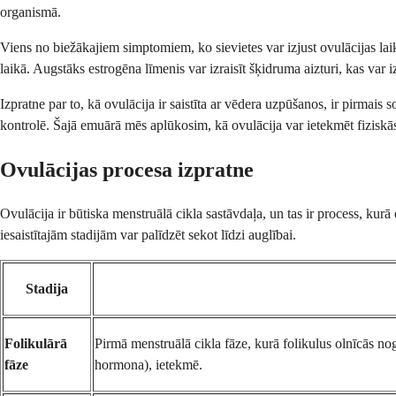
organismā.
Viens no biežākajiem simptomiem, ko sievietes var izjust ovulācijas lai
laikā. Augstāks estrogēna līmenis var izraisīt šķidruma aizturi, kas var iz
Izpratne par to, kā ovulācija ir saistīta ar vēdera uzpūšanos, ir pirmais 
kontrolē. Šajā emuārā mēs aplūkosim, kā ovulācija var ietekmēt fiziskās
Ovulācijas procesa izpratne
Ovulācija ir būtiska menstruālā cikla sastāvdaļa, un tas ir process, kurā
iesaistītajām stadijām var palīdzēt sekot līdzi auglībai.
Stadija
Folikulārā
Pirmā menstruālā cikla fāze, kurā folikulus olnīcās 
fāze
hormona), ietekmē.