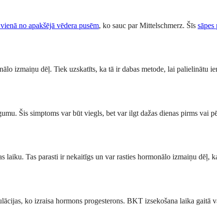
 vienā no apakšējā vēdera pusēm
, ko sauc par Mittelschmerz. Šīs
sāpes 
lo izmaiņu dēļ. Tiek uzskatīts, ka tā ir dabas metode, lai palielinātu i
umu. Šis simptoms var būt viegls, bet var ilgt dažas dienas pirms vai pē
 laiku. Tas parasti ir nekaitīgs un var rasties hormonālo izmaiņu dēļ, ka
cijas, ko izraisa hormons progesterons. BKT izsekošana laika gaitā var