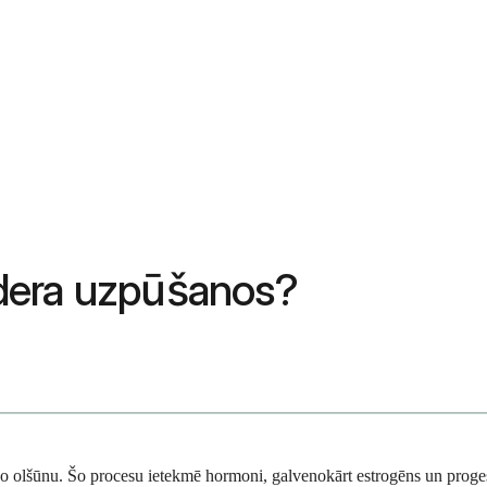
vēdera uzpūšanos?
rīvo olšūnu. Šo procesu ietekmē hormoni, galvenokārt estrogēns un proge