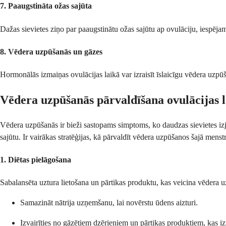
7. Paaugstināta ožas sajūta
Dažas sievietes ziņo par paaugstinātu ožas sajūtu ap ovulāciju, iespēja
8. Vēdera uzpūšanās un gāzes
Hormonālās izmaiņas ovulācijas laikā var izraisīt īslaicīgu vēdera uzpūš
Vēdera uzpūšanās pārvaldīšana ovulācijas 
Vēdera uzpūšanās ir bieži sastopams simptoms, ko daudzas sievietes izj
sajūtu. Ir vairākas stratēģijas, kā pārvaldīt vēdera uzpūšanos šajā menstr
1. Diētas pielāgošana
Sabalansēta uztura lietošana un pārtikas produktu, kas veicina vēdera u
Samazināt nātrija uzņemšanu, lai novērstu ūdens aizturi.
Izvairīties no gāzētiem dzērieniem un pārtikas produktiem, kas 