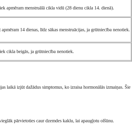
iek apmēram menstruālā cikla vidū (28 dienu cikla 14. dienā).
t apmēram 14 dienas, līdz sākas menstruācijas, ja grūtniecība nenotiek.
ek cikla beigās, ja grūtniecība nenotiek.
cijas laikā izjūt dažādus simptomus, ko izraisa hormonālās izmaiņas. Šie
 vieglāk pārvietoties caur dzemdes kaklu, lai apaugļotu olšūnu.