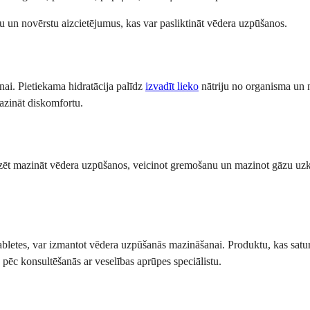
anu un novērstu aizcietējumus, kas var pasliktināt vēdera uzpūšanos.
ai. Pietiekama hidratācija palīdz
izvadīt lieko
nātriju no organisma un n
azināt diskomfortu.
dzēt mazināt vēdera uzpūšanos, veicinot gremošanu un mazinot gāzu uzkrā
letes, var izmantot vēdera uzpūšanās mazināšanai. Produktu, kas satur s
n pēc konsultēšanās ar veselības aprūpes speciālistu.