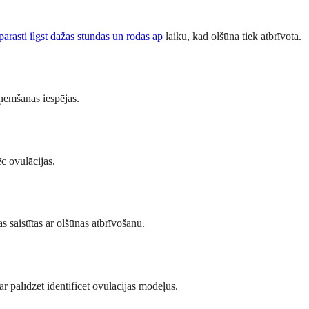
parasti ilgst dažas stundas un rodas ap
laiku, kad olšūna tiek atbrīvota.
eņemšanas iespējas.
c ovulācijas.
s saistītas ar olšūnas atbrīvošanu.
 palīdzēt identificēt ovulācijas modeļus.