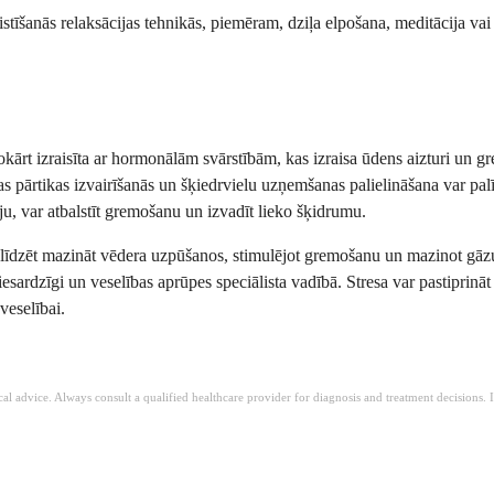
tīšanās relaksācijas tehnikās, piemēram, dziļa elpošana, meditācija vai 
ārt izraisīta ar hormonālām svārstībām, kas izraisa ūdens aizturi un gr
 pārtikas izvairīšanās un šķiedrvielu uzņemšanas palielināšana var pal
ju, var atbalstīt gremošanu un izvadīt lieko šķidrumu.
palīdzēt mazināt vēdera uzpūšanos, stimulējot gremošanu un mazinot gāzu
 piesardzīgi un veselības aprūpes speciālista vadībā. Stresa var pastipri
veselībai.
ical advice. Always consult a qualified healthcare provider for diagnosis and treatment decisions