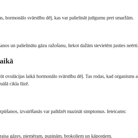
ms, hormonālo svārstību dēļ, kas var palielināt jutīgumu pret smaržām.
anos un palielinātu gāzu ražošanu, liekot dažām sievietēm justies neērti
laikā
ūt ovulācijas laikā hormonālo svārstību dēļ. Tas rodas, kad organisms a
uālā cikla fāzē.
zpūšanos, izvairīšanās var palīdzēt mazināt simptomus. Ieteicams:
izraisa gāzes, piemēram, pupiņām, brokoļiem un kāpostiem.