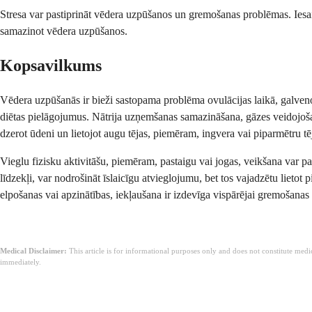
Stresa var pastiprināt vēdera uzpūšanos un gremošanas problēmas. Iesais
samazinot vēdera uzpūšanos.
Kopsavilkums
Vēdera uzpūšanās ir bieži sastopama problēma ovulācijas laikā, galvenok
diētas pielāgojumus. Nātrija uzņemšanas samazināšana, gāzes veidojošas
dzerot ūdeni un lietojot augu tējas, piemēram, ingvera vai piparmētru tē
Vieglu fizisku aktivitāšu, piemēram, pastaigu vai jogas, veikšana var 
līdzekļi, var nodrošināt īslaicīgu atvieglojumu, bet tos vajadzētu lietot
elpošanas vai apzinātības, iekļaušana ir izdevīga vispārējai gremošanas 
Medical Disclaimer:
This article is for informational purposes only and does not constitute med
immediately.