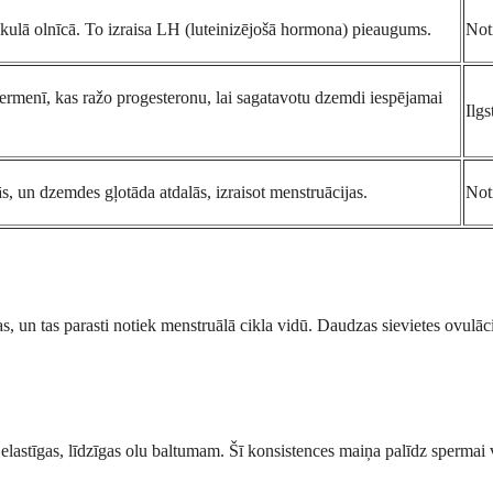
kulā olnīcā. To izraisa LH (luteinizējošā hormona) pieaugums.
Not
 ķermenī, kas ražo progesteronu, lai sagatavotu dzemdi iespējamai
Ilgs
, un dzemdes gļotāda atdalās, izraisot menstruācijas.
Noti
as, un tas parasti notiek menstruālā cikla vidū. Daudzas sievietes ovulā
n elastīgas, līdzīgas olu baltumam. Šī konsistences maiņa palīdz spermai