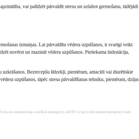
apzinātība, var palīdzēt pārvaldīt stresu un uzlabot gremošanu, tādējādi
emošanas izmaiņas. Lai pārvaldītu vēdera uzpūšanos, ir svarīgi veikt
īdzēt novērst un mazināt vēdera uzpūšanos. Pietiekama hidratācija,
 uzkrāšanos. Bezrecepšu līdzekļi, piemēram, antacīdi vai diurētiskie
nāt vēdera uzpūšanos, tāpēc stresa pārvaldīšanas tehniku, piemēram, dziļas
. If you are experiencing a medical emergency, call 911 or go to the nearest emergency room