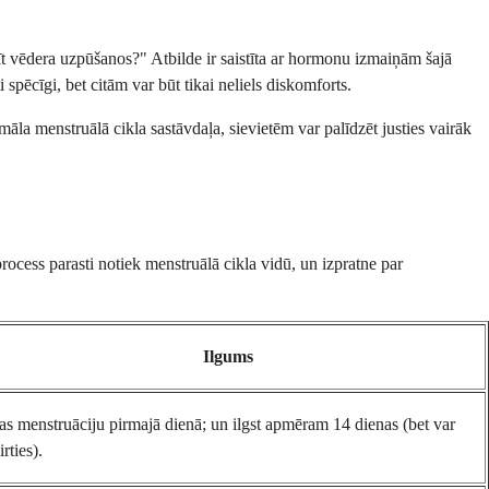
sīt vēdera uzpūšanos?" Atbilde ir saistīta ar hormonu izmaiņām šajā
 spēcīgi, bet citām var būt tikai neliels diskomforts.
ormāla menstruālā cikla sastāvdaļa, sievietēm var palīdzēt justies vairāk
process parasti notiek menstruālā cikla vidū, un izpratne par
Ilgums
as menstruāciju pirmajā dienā; un ilgst apmēram 14 dienas (bet var
irties).