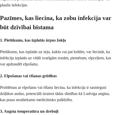
plaušu infekcijas.
Pazīmes, kas liecina, ka zobu infekcija var
būt dzīvībai bīstama
1.
Pietūkums, kas izplatās ārpus žokļa
Pietūkums, kas izplatās uz seju, kaklu vai pat krūtīm, var liecināt, ka
infekcija izplatās uz vitāli svarīgām zonām, piemēram, elpceļiem, kas
var apdraudēt elpošanu.
2.
Elpošanas vai rīšanas grūtības
Problēmas ar elpošanu vai rīšanu liecina, ka infekcija ir sasniegusi
dziļākus audus, potenciāli izraisot tādas slimības kā Ludviga angina,
kas prasa neatliekamo medicīnisko palīdzību.
3.
Augsta temperatūra un drebuļi