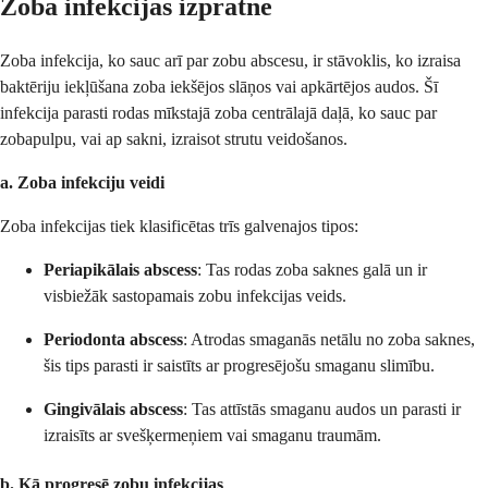
Zoba infekcijas izpratne
Zoba infekcija, ko sauc arī par zobu abscesu, ir stāvoklis, ko izraisa
baktēriju iekļūšana zoba iekšējos slāņos vai apkārtējos audos. Šī
infekcija parasti rodas mīkstajā zoba centrālajā daļā, ko sauc par
zobapulpu, vai ap sakni, izraisot strutu veidošanos.
a. Zoba infekciju veidi
Zoba infekcijas tiek klasificētas trīs galvenajos tipos:
Periapikālais abscess
: Tas rodas zoba saknes galā un ir
visbiežāk sastopamais zobu infekcijas veids.
Periodonta abscess
: Atrodas smaganās netālu no zoba saknes,
šis tips parasti ir saistīts ar progresējošu smaganu slimību.
Gingivālais abscess
: Tas attīstās smaganu audos un parasti ir
izraisīts ar svešķermeņiem vai smaganu traumām.
b. Kā progresē zobu infekcijas