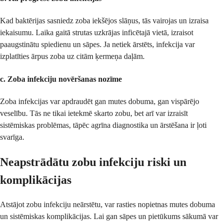
Kad baktērijas sasniedz zoba iekšējos slāņus, tās vairojas un izraisa
iekaisumu. Laika gaitā strutas uzkrājas inficētajā vietā, izraisot
paaugstinātu spiedienu un sāpes. Ja netiek ārstēts, infekcija var
izplatīties ārpus zoba uz citām ķermeņa daļām.
c. Zoba infekciju novēršanas nozīme
Zoba infekcijas var apdraudēt gan mutes dobuma, gan vispārējo
veselību. Tās ne tikai ietekmē skarto zobu, bet arī var izraisīt
sistēmiskas problēmas, tāpēc agrīna diagnostika un ārstēšana ir ļoti
svarīga.
Neapstrādātu zobu infekciju riski un
komplikācijas
Atstājot zobu infekciju neārstētu, var rasties nopietnas mutes dobuma
un sistēmiskas komplikācijas. Lai gan sāpes un pietūkums sākumā var