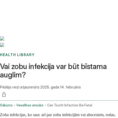
Benchmarks
Stories
FAQ
Sign up / Log in
HEALTH LIBRARY
Vai zobu infekcija var būt bīstama
auglim?
Pēdējo reizi atjaunināts
2025. gada 14. februāris
Sākums
Veselības emuārs
Can Tooth Infection Be Fetal
Zoba infekcijas, ko sauc arī par zobu infekcijām vai abscesiem, rodas,