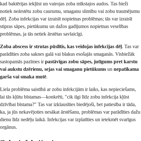
kad baktērijas iekļūst un vairojas zoba mīkstajos audos. Tas bieži
notiek neārstētu zobu caurumu, smaganu slimību vai zobu traumējumu
dēļ. Zoba infekcijas var izraisīt nopietnas problēmas; tās var izraisīt
stipras sāpes, pietūkumu un dažos gadījumos nopietnas veselības
problēmas, ja tās netiek ārstētas savlaicīgi.
Zoba abscess ir strutas pūslītis, kas veidojas infekcijas dēļ
. Tas var
parādīties zoba saknes galā vai blakus esošajās smaganās. Visbiežāk
sastopamās pazīmes ir
pastāvīgas zobu sāpes, jutīgums pret karstu
vai aukstu dzērienu, sejas vai smaganu pietūkums
un
nepatīkama
garša vai smaka mutē
.
Liela problēma saistībā ar zobu infekcijām ir laiks, kas nepieciešams,
lai tās kļūtu bīstamas—konkrēti, "cik ilgi līdz zobu infekcija kļūst
dzīvībai bīstama?" Tas var izklausīties biedējoši, bet patiesība ir tāda,
ka, ja jūs nekavējoties nesākat ārstēšanu, problēmas var parādīties dažu
dienu līdz nedēļu laikā. Infekcijas var izplatīties un ietekmēt svarīgus
orgānus.