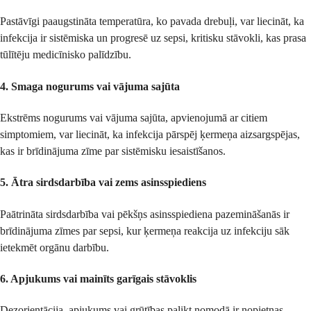
Pastāvīgi paaugstināta temperatūra, ko pavada drebuļi, var liecināt, ka
infekcija ir sistēmiska un progresē uz sepsi, kritisku stāvokli, kas prasa
tūlītēju medicīnisko palīdzību.
4.
Smaga nogurums vai vājuma sajūta
Ekstrēms nogurums vai vājuma sajūta, apvienojumā ar citiem
simptomiem, var liecināt, ka infekcija pārspēj ķermeņa aizsargspējas,
kas ir brīdinājuma zīme par sistēmisku iesaistīšanos.
5.
Ātra sirdsdarbība vai zems asinsspiediens
Paātrināta sirdsdarbība vai pēkšņs asinsspiediena pazemināšanās ir
brīdinājuma zīmes par sepsi, kur ķermeņa reakcija uz infekciju sāk
ietekmēt orgānu darbību.
6.
Apjukums vai mainīts garīgais stāvoklis
Dezorientācija, apjukums vai grūtības palikt nomodā ir nopietnas