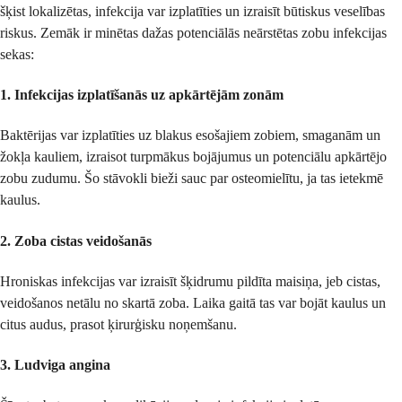
šķist lokalizētas, infekcija var izplatīties un izraisīt būtiskus veselības
riskus. Zemāk ir minētas dažas potenciālās neārstētas zobu infekcijas
sekas:
1.
Infekcijas izplatīšanās uz apkārtējām zonām
Baktērijas var izplatīties uz blakus esošajiem zobiem, smaganām un
žokļa kauliem, izraisot turpmākus bojājumus un potenciālu apkārtējo
zobu zudumu. Šo stāvokli bieži sauc par osteomielītu, ja tas ietekmē
kaulus.
2.
Zoba cistas veidošanās
Hroniskas infekcijas var izraisīt šķidrumu pildīta maisiņa, jeb cistas,
veidošanos netālu no skartā zoba. Laika gaitā tas var bojāt kaulus un
citus audus, prasot ķirurģisku noņemšanu.
3.
Ludviga angina