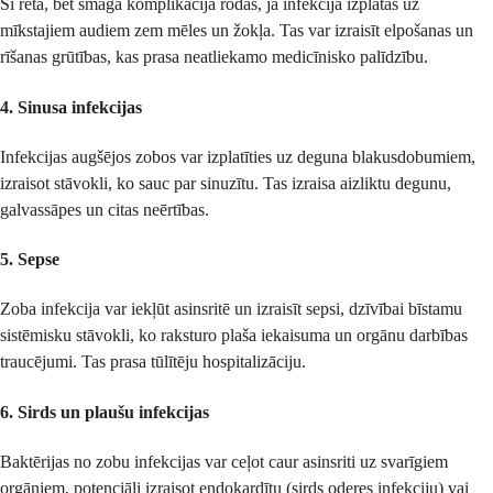
Šī reta, bet smaga komplikācija rodas, ja infekcija izplatās uz
mīkstajiem audiem zem mēles un žokļa. Tas var izraisīt elpošanas un
rīšanas grūtības, kas prasa neatliekamo medicīnisko palīdzību.
4.
Sinusa infekcijas
Infekcijas augšējos zobos var izplatīties uz deguna blakusdobumiem,
izraisot stāvokli, ko sauc par sinuzītu. Tas izraisa aizliktu degunu,
galvassāpes un citas neērtības.
5.
Sepse
Zoba infekcija var iekļūt asinsritē un izraisīt sepsi, dzīvībai bīstamu
sistēmisku stāvokli, ko raksturo plaša iekaisuma un orgānu darbības
traucējumi. Tas prasa tūlītēju hospitalizāciju.
6.
Sirds un plaušu infekcijas
Baktērijas no zobu infekcijas var ceļot caur asinsriti uz svarīgiem
orgāniem, potenciāli izraisot endokardītu (sirds oderes infekciju) vai