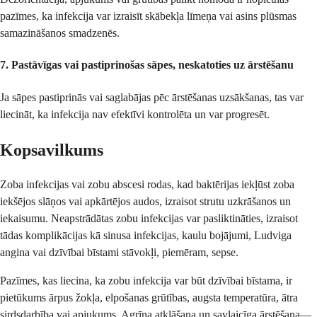
pazīmes, ka infekcija var izraisīt skābekļa līmeņa vai asins plūsmas
samazināšanos smadzenēs.
7.
Pastāvīgas vai pastiprinošas sāpes, neskatoties uz ārstēšanu
Ja sāpes pastiprinās vai saglabājas pēc ārstēšanas uzsākšanas, tas var
liecināt, ka infekcija nav efektīvi kontrolēta un var progresēt.
Kopsavilkums
Zoba infekcijas vai zobu abscesi rodas, kad baktērijas iekļūst zoba
iekšējos slāņos vai apkārtējos audos, izraisot strutu uzkrāšanos un
iekaisumu. Neapstrādātas zobu infekcijas var pasliktināties, izraisot
tādas komplikācijas kā sinusa infekcijas, kaulu bojājumi, Ludviga
angina vai dzīvībai bīstami stāvokļi, piemēram, sepse.
Pazīmes, kas liecina, ka zobu infekcija var būt dzīvībai bīstama, ir
pietūkums ārpus žokļa, elpošanas grūtības, augsta temperatūra, ātra
sirdsdarbība vai apjukums. Agrīna atklāšana un savlaicīga ārstēšana—