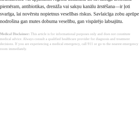
piemēram, antibiotikas, drenāža vai sakņu kanālu ārstēšana—ir ļoti
svarīga, lai novērstu nopietnus veselības riskus. Savlaicīga zobu aprūpe
nodrošina gan mutes dobuma veselību, gan vispārējo labsajūtu.
Medical Disclaimer:
This article is for informational purposes only and does not constitute
medical advice. Always consult a qualified healthcare provider for diagnosis and treatment
decisions. If you are experiencing a medical emergency, call 911 or go to the nearest emergency
room immediately.