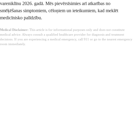
vareniklīnu 2026. gadā. Mēs pievērsīsimies arī atkarības no
smēķēšanas simptomiem, cēloņiem un ieteikumiem, kad meklēt
medicīnisko palīdzību.
Medical Disclaimer:
This article is for informational purposes only and does not constitute
medical advice. Always consult a qualified healthcare provider for diagnosis and treatment
decisions. If you are experiencing a medical emergency, call 911 or go to the nearest emergency
room immediately.