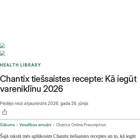
Benchmarks
Stories
FAQ
Sign up / Log in
HEALTH LIBRARY
Chantix tiešsaistes recepte: Kā iegūt
vareniklīnu 2026
Pēdējo reizi atjaunināts
2026. gada 28. jūnijs
Sākums
Veselības emuārs
Chantix Online Prescription
Šajā rakstā mēs aplūkosim Chantix tiešsaistes receptes un to, kā iegūt