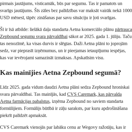
pirmais jautājums, visticamāk, būs par segumu. Tas ir pamatots un
svarīgs jautājums. Šīs zāles bez palīdzības var maksāt vairāk nekā 1000
USD mēnesī, tāpēc zināšanas par savu situāciju ir ļoti svarīgas.
Šī ir īsā atbilde: lielākā daļa standarta Aetna komerciālo plānu
pārtrauca
Zepbound segumu svara pārvaldībai
sākot ar 2025. gada 1. jūliju. Taču
tas nenozīmē, ka visas durvis ir slēgtas. Daži Aetna plāni to joprojām
sedz, var pieprasīt izņēmumus, un ir pieejamas ietaupījumu iespējas,
kas var ievērojami samazināt izmaksas. Apskatīsim visu.
Kas mainījies Aetna Zepbound segumā?
Līdz 2025. gada vidum daudzi Aetna plāni sedza Zepbound hroniskai
svara pārvaldībai. Tas mainījās, kad
CVS Caremark, kas pārvalda
Aetna farmācijas pabalstus
, izņēma Zepbound no saviem standarta
formūlijiem. Formālijs būtībā ir zāļu saraksts, par kuru apdrošināšana
piekrīt palīdzēt apmaksāt.
CVS Caremark vienojās par labāku cenu ar Wegovy ražotāju, kas ir