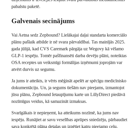
pabalstu paketē.
Galvenais secinājums
Vai Aetna sedz Zepbound? Lielākajai daļai standarta komerciālo
plānu pašlaik atbilde ir nē svara pārvaldībai. Tas mainījās 2025.
gada jūlijā, kad CVS Caremark pārgāja uz Wegovy kā vēlamo
GLP-1 iespēju. Tomēr pašfinansēti darba devēju plāni, noteiktas
OSA receptes un veiksmīgi formālijas izņēmumi joprojām var
atvērt durvis uz segumu.
Ja jums ir atteikts, ir vērts mēģināt apelēt ar spēcīgu medicīnisko
dokumentāciju. Un, ja segums tiešām nav pieejams, izmantojot
jūsu plānu, Zepbound Ietaupījumu karte un LillyDirect piedāvā
nozīmīgus veidus, kā samazināt izmaksas.
Svarīgākais ir nepieņemt, ka atteikums nozīmē, ka jums nav
iespēju. Runājiet ar savu veselības aprūpes sniedzēju, pārbaudiet
sava konkrētā plāna detaļas un izpētiet katru pieejamo ceļu.