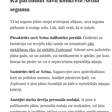
Kā pārbaudīt savu konkrēto Aetna
segumu
Tā kā segums plānu starpā ievērojami atšķiras, sava seguma
pārbaude ir svarīgs solis. Lūk, daži veidi, kā to izdarīt:
Piesakieties savā Aetna dalībnieku portālā.
Dodieties uz
farmācijas vai recepšu zāļu sadaļu un izmantojiet
zāļu
meklēšanas rīku, lai meklētu Zepbound
. Atlasiet savu pašreizējo
plāna gadu, un tas parādīs, vai medikaments ir apklāts, pie kura
līmeņa tas pieder un vai ir nepieciešama iepriekšēja atļauja.
Sazinieties tieši ar Aetna.
Sagatavojiet savu apdrošināšanas
karti un politikas numuru. Jautājiet pārstāvim īpaši, vai
Zepbound ir jūsu plāna formūlijā un kādi ir iepriekšējās atļaujas
kritēriji.
Jautājiet darba devēja personāla nodaļai.
Ja jums ir
pašfinansēts plāns, personāla nodaļa var noskaidrot, vai jūsu
uzņēmums ir izvēlējies iekļaut svara pārvaldības medikamentus