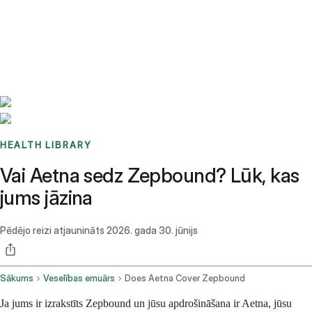
Benchmarks
Stories
FAQ
Sign up / Log in
HEALTH LIBRARY
Vai Aetna sedz Zepbound? Lūk, kas
jums jāzina
Pēdējo reizi atjaunināts
2026. gada 30. jūnijs
Sākums
Veselības emuārs
Does Aetna Cover Zepbound
Ja jums ir izrakstīts Zepbound un jūsu apdrošināšana ir Aetna, jūsu