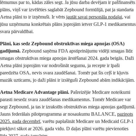
lēmumus par to, kādas zāles segt. Ja jūsu darba devējam ir pašfinansēts
plāns, viņš var izvēlēties saglabāt Zepbound formūlijā, pat ja standarta
Aetna plāni to ir izņēmuši. Ir vērts
jautāt savai personāla nodaļai
, vai
jūsu uzņēmuma konkrētais plāns joprojām ietver GLP-1 medikamentus
svara pārvaldībai.
Plāni, kas sedz Zepbound obstruktīvas miega apnojas (OSA)
gadījumā.
Zepbound saņēma FDA apstiprinājumu vidēji smagas līdz
smagas obstruktīvas miega apnojas ārstēšanai 2024. gada beigās. Daži
Aetna plāni joprojām var nodrošināt segumu, ja recepte ir īpaši
paredzēta OSA, nevis svara zaudēšanai. Tomēr pat šis ceļš ir kļuvis
mazāk uzticams, jo daži plāni ir izslēguši Zepbound abām indikācijām.
Aetna Medicare Advantage plāni.
Pašreizējie Medicare noteikumi
parasti nesedz svara zaudēšanas medikamentus. Tomēr Medicare var
segt Zepbound, ja tas ir izrakstīts obstruktīvas miega apnojas gadījumā.
Jauns federālais pilotprogramma ar nosaukumu BALANCE,
paziņots
2025. gada decembrī
, varētu paplašināt Medicare un Medicaid GLP-1
piekļuvi sākot ar 2026. gada vidu. D daļas plāni varētu pievienoties
līdz 2027. gada janvārim.