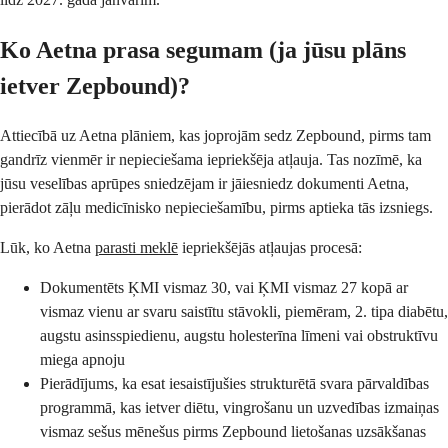
Ko Aetna prasa segumam (ja jūsu plāns
ietver Zepbound)?
Attiecībā uz Aetna plāniem, kas joprojām sedz Zepbound, pirms tam
gandrīz vienmēr ir nepieciešama iepriekšēja atļauja. Tas nozīmē, ka
jūsu veselības aprūpes sniedzējam ir jāiesniedz dokumenti Aetna,
pierādot zāļu medicīnisko nepieciešamību, pirms aptieka tās izsniegs.
Lūk, ko Aetna
parasti meklē
iepriekšējās atļaujas procesā:
Dokumentēts ĶMI vismaz 30, vai ĶMI vismaz 27 kopā ar
vismaz vienu ar svaru saistītu stāvokli, piemēram, 2. tipa diabētu,
augstu asinsspiedienu, augstu holesterīna līmeni vai obstruktīvu
miega apnoju
Pierādījums, ka esat iesaistījušies strukturētā svara pārvaldības
programmā, kas ietver diētu, vingrošanu un uzvedības izmaiņas
vismaz sešus mēnešus pirms Zepbound lietošanas uzsākšanas