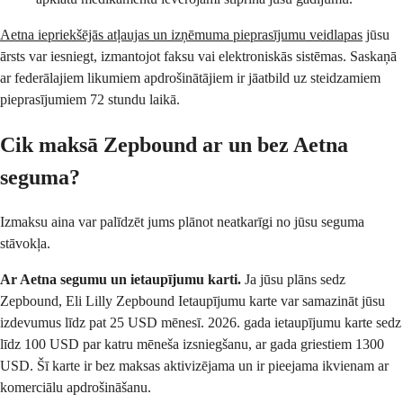
Aetna iepriekšējās atļaujas un izņēmuma pieprasījumu veidlapas
jūsu
ārsts var iesniegt, izmantojot faksu vai elektroniskās sistēmas. Saskaņā
ar federālajiem likumiem apdrošinātājiem ir jāatbild uz steidzamiem
pieprasījumiem 72 stundu laikā.
Cik maksā Zepbound ar un bez Aetna
seguma?
Izmaksu aina var palīdzēt jums plānot neatkarīgi no jūsu seguma
stāvokļa.
Ar Aetna segumu un ietaupījumu karti.
Ja jūsu plāns sedz
Zepbound, Eli Lilly Zepbound Ietaupījumu karte var samazināt jūsu
izdevumus līdz pat 25 USD mēnesī. 2026. gada ietaupījumu karte sedz
līdz 100 USD par katru mēneša izsniegšanu, ar gada griestiem 1300
USD. Šī karte ir bez maksas aktivizējama un ir pieejama ikvienam ar
komerciālu apdrošināšanu.