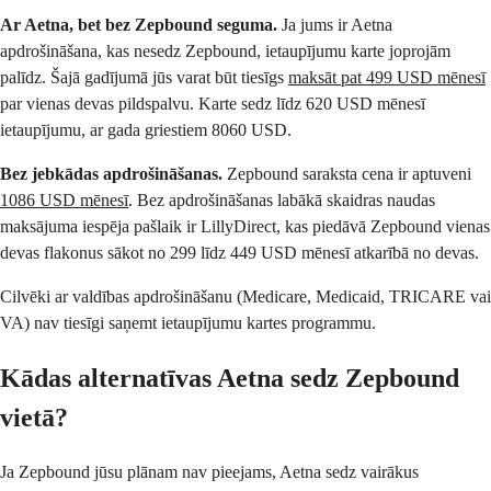
Ar Aetna, bet bez Zepbound seguma.
Ja jums ir Aetna
apdrošināšana, kas nesedz Zepbound, ietaupījumu karte joprojām
palīdz. Šajā gadījumā jūs varat būt tiesīgs
maksāt pat 499 USD mēnesī
par vienas devas pildspalvu. Karte sedz līdz 620 USD mēnesī
ietaupījumu, ar gada griestiem 8060 USD.
Bez jebkādas apdrošināšanas.
Zepbound saraksta cena ir aptuveni
1086 USD mēnesī
. Bez apdrošināšanas labākā skaidras naudas
maksājuma iespēja pašlaik ir LillyDirect, kas piedāvā Zepbound vienas
devas flakonus sākot no 299 līdz 449 USD mēnesī atkarībā no devas.
Cilvēki ar valdības apdrošināšanu (Medicare, Medicaid, TRICARE vai
VA) nav tiesīgi saņemt ietaupījumu kartes programmu.
Kādas alternatīvas Aetna sedz Zepbound
vietā?
Ja Zepbound jūsu plānam nav pieejams, Aetna sedz vairākus