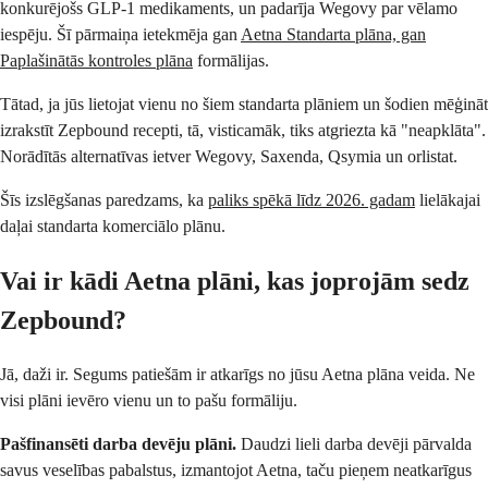
konkurējošs GLP-1 medikaments, un padarīja Wegovy par vēlamo
iespēju. Šī pārmaiņa ietekmēja gan
Aetna Standarta plāna, gan
Paplašinātās kontroles plāna
formālijas.
Tātad, ja jūs lietojat vienu no šiem standarta plāniem un šodien mēģināt
izrakstīt Zepbound recepti, tā, visticamāk, tiks atgriezta kā "neapklāta".
Norādītās alternatīvas ietver Wegovy, Saxenda, Qsymia un orlistat.
Šīs izslēgšanas paredzams, ka
paliks spēkā līdz 2026. gadam
lielākajai
daļai standarta komerciālo plānu.
Vai ir kādi Aetna plāni, kas joprojām sedz
Zepbound?
Jā, daži ir. Segums patiešām ir atkarīgs no jūsu Aetna plāna veida. Ne
visi plāni ievēro vienu un to pašu formāliju.
Pašfinansēti darba devēju plāni.
Daudzi lieli darba devēji pārvalda
savus veselības pabalstus, izmantojot Aetna, taču pieņem neatkarīgus