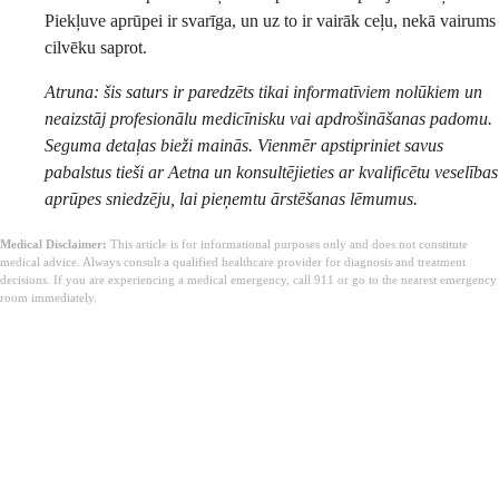
Piekļuve aprūpei ir svarīga, un uz to ir vairāk ceļu, nekā vairums
cilvēku saprot.
Atruna: šis saturs ir paredzēts tikai informatīviem nolūkiem un
neaizstāj profesionālu medicīnisku vai apdrošināšanas padomu.
Seguma detaļas bieži mainās. Vienmēr apstipriniet savus
pabalstus tieši ar Aetna un konsultējieties ar kvalificētu veselības
aprūpes sniedzēju, lai pieņemtu ārstēšanas lēmumus.
Medical Disclaimer:
This article is for informational purposes only and does not constitute
medical advice. Always consult a qualified healthcare provider for diagnosis and treatment
decisions. If you are experiencing a medical emergency, call 911 or go to the nearest emergency
room immediately.