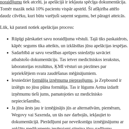
noraidījumu
tiek atcelti, ja apelācijā ir iekļauta spēcīga dokumentācija.
Tomēr mazāk nekā 10% pacientu vispār apstrīd. Šī atšķirība attēlo
daudz cilvēku, kuri būtu varējuši saņemt segumu, bet pāragri atteicās.
Lūk, kā parasti notiek apelācijas process:
Rūpīgi pārskatiet savu noraidījuma vēstuli. Tajā tiks paskaidrots,
kāpēc segums tika atteikts, un izklāstītas jūsu apelācijas iespējas.
Sadarbībā ar savu veselības aprūpes sniedzēju savāciet
atbalstošo dokumentāciju. Tas ietver medicīniskos ierakstus,
laboratorijas rezultātus, ĶMI vēsturi un piezīmes par
iepriekšējiem svara zaudēšanas mēģinājumiem.
Iesniedziet
formālija izņēmuma pieprasījumu
, ja Zepbound ir
izslēgts no jūsu plāna formālija. Tas ir lūgums Aetna izdarīt
izņēmumu tieši jums, pamatojoties uz medicīnisko
nepieciešamību.
Ja jūsu ārsts jau ir izmēģinājis jūs ar alternatīvām, piemēram,
Wegovy vai Saxenda, un tās nav darbojās, iekļaujiet to
dokumentācijā. Pierādījumi par neveiksmīgu izmēģinājumu ar
apklātu medikamentu ievērojami stiprina jūsu gadījumu.