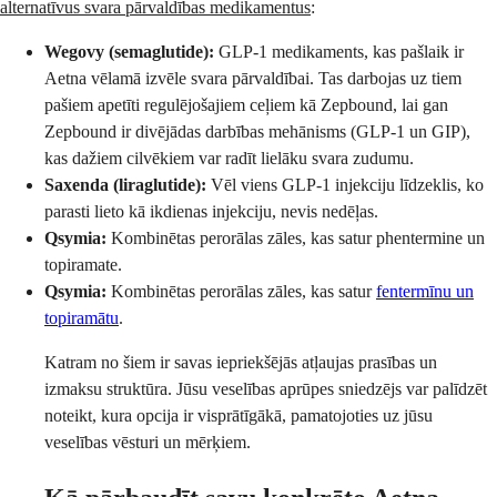
alternatīvus svara pārvaldības medikamentus
:
Wegovy (semaglutide):
GLP-1 medikaments, kas pašlaik ir
Aetna vēlamā izvēle svara pārvaldībai. Tas darbojas uz tiem
pašiem apetīti regulējošajiem ceļiem kā Zepbound, lai gan
Zepbound ir divējādas darbības mehānisms (GLP-1 un GIP),
kas dažiem cilvēkiem var radīt lielāku svara zudumu.
Saxenda (liraglutide):
Vēl viens GLP-1 injekciju līdzeklis, ko
parasti lieto kā ikdienas injekciju, nevis nedēļas.
Qsymia:
Kombinētas perorālas zāles, kas satur phentermine un
topiramate.
Qsymia:
Kombinētas perorālas zāles, kas satur
fentermīnu un
topiramātu
.
Katram no šiem ir savas iepriekšējās atļaujas prasības un
izmaksu struktūra. Jūsu veselības aprūpes sniedzējs var palīdzēt
noteikt, kura opcija ir visprātīgākā, pamatojoties uz jūsu
veselības vēsturi un mērķiem.