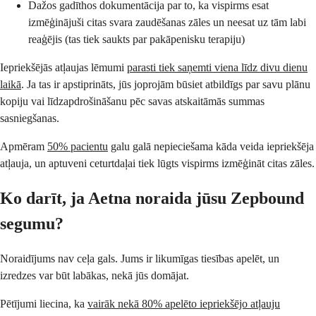
Dažos gadīthos dokumentācija par to, ka vispirms esat
izmēģinājuši citas svara zaudēšanas zāles un neesat uz tām labi
reaģējis (tas tiek saukts par pakāpenisku terapiju)
Iepriekšējās atļaujas lēmumi
parasti tiek saņemti viena līdz divu dienu
laikā
. Ja tas ir apstiprināts, jūs joprojām būsiet atbildīgs par savu plānu
kopiju vai līdzapdrošināšanu pēc savas atskaitāmās summas
sasniegšanas.
Apmēram
50% pacientu
galu galā nepieciešama kāda veida iepriekšēja
atļauja, un aptuveni ceturtdaļai tiek lūgts vispirms izmēģināt citas zāles.
Ko darīt, ja Aetna noraida jūsu Zepbound
segumu?
Noraidījums nav ceļa gals. Jums ir likumīgas tiesības apelēt, un
izredzes var būt labākas, nekā jūs domājat.
Pētījumi liecina, ka
vairāk nekā 80% apelēto iepriekšējo atļauju