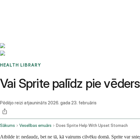
Benchmarks
Stories
FAQ
Sign up / Log in
HEALTH LIBRARY
Vai Sprite palīdz pie vēde
Pēdējo reizi atjaunināts
2026. gada 23. februāris
Sākums
Veselības emuārs
Does Sprite Help With Upset Stomach
Atbilde ir: nedaudz, bet ne tā, kā vairums cilvēku domā. Sprite var snieg