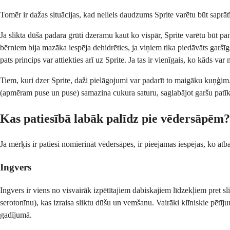
Tomēr ir dažas situācijas, kad neliels daudzums Sprite varētu būt saprāt
Ja slikta dūša padara grūti dzeramu kaut ko vispār, Sprite varētu būt pa
bērniem bija mazāka iespēja dehidrēties, ja viņiem tika piedāvāts garšīg
pats princips var attiekties arī uz Sprite. Ja tas ir vienīgais, ko kāds va
Tiem, kuri dzer Sprite, daži pielāgojumi var padarīt to maigāku kuņģim.
(apmēram puse un puse) samazina cukura saturu, saglabājot garšu patīkam
Kas patiesībā labāk palīdz pie vēdersāpēm?
Ja mērķis ir patiesi nomierināt vēdersāpes, ir pieejamas iespējas, ko at
Ingvers
Ingvers ir viens no visvairāk izpētītajiem dabiskajiem līdzekļiem pret 
serotonīnu), kas izraisa sliktu dūšu un vemšanu. Vairāki klīniskie pētījumi
gadījumā.