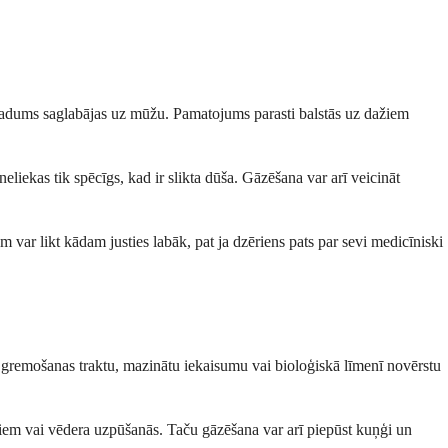
ieradums saglabājas uz mūžu. Pamatojums parasti balstās uz dažiem
liekas tik spēcīgs, kad ir slikta dūša. Gāzēšana var arī veicināt
 var likt kādam justies labāk, pat ja dzēriens pats par sevi medicīniski
u gremošanas traktu, mazinātu iekaisumu vai bioloģiskā līmenī novērstu
umiem vai vēdera uzpūšanās. Taču gāzēšana var arī piepūst kuņģi un