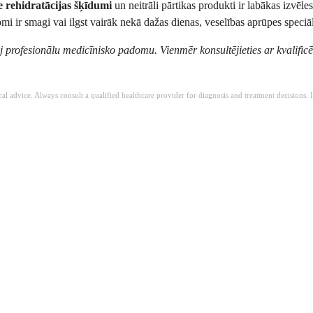
e rehidratācijas šķīdumi
un neitrāli pārtikas produkti ir labākas izvēles
tomi ir smagi vai ilgst vairāk nekā dažas dienas, veselības aprūpes speciāl
āj profesionālu medicīnisko padomu. Vienmēr konsultējieties ar kvalificē
ical advice. Always consult a qualified healthcare provider for diagnosis and treatment decisions