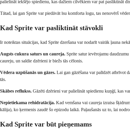
palielināt iekšējo spiedienu, kas dažiem cilvēkiem var pat pasliktināt dis
Tātad, lai gan Sprite var piedāvāt īsu komforta logu, tas nenovērš vēder
Kad Sprite var pasliktināt stāvokli
Ir noteiktas situācijas, kad Sprite dzeršana var nodarīt vairāk ļauna nek
Augsts cukura saturs un caureja.
Sprite satur ievērojamu daudzumu cu
caureju, un saldie dzērieni ir biežs tās cēlonis.
Vēdera uzpūšanās un gāzes.
Lai gan gāzēšana var palīdzēt atbrīvot da
tās.
Skābes reflukss.
Gāzēti dzērieni var palielināt spiedienu kuņģī, kas va
Nepietiekama rehidratācija.
Kad vemšana vai caureja izraisa šķidrum
kālija), ko ķermenis zaudē šo epizodu laikā. Paļaušanās uz to, lai nodro
Kad Sprite var būt pieņemams