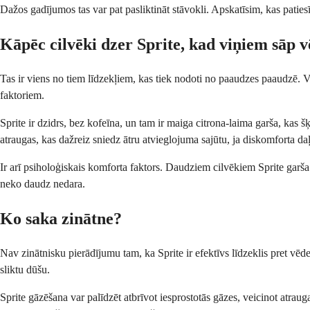
Dažos gadījumos tas var pat pasliktināt stāvokli. Apskatīsim, kas paties
Kāpēc cilvēki dzer Sprite, kad viņiem sāp 
Tas ir viens no tiem līdzekļiem, kas tiek nodoti no paaudzes paaudzē. V
faktoriem.
Sprite ir dzidrs, bez kofeīna, un tam ir maiga citrona-laima garša, kas 
atraugas, kas dažreiz sniedz ātru atvieglojuma sajūtu, ja diskomforta da
Ir arī psiholoģiskais komforta faktors. Daudziem cilvēkiem Sprite garša 
neko daudz nedara.
Ko saka zinātne?
Nav zinātnisku pierādījumu tam, ka Sprite ir efektīvs līdzeklis pret vē
sliktu dūšu.
Sprite gāzēšana var palīdzēt atbrīvot iesprostotās gāzes, veicinot atra