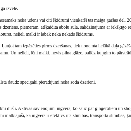
īga izvēle.
nesamāks nekā ūdens vai citi šķidrumi vienkārši tās maiga garšas dēļ. 20
s dzēriens, piemēram, atšķaidīta ābolu sula, salīdzinājumā ar iekšķīgo re
r noturēt, nelieli malki ir labāk nekā nekāds šķidrums.
 Ļaujot tam izgāzēties pirms dzeršanas, tiek noņemta lielākā daļa gāzēš
u. Un nelieli, lēni malki, nevis pilna glāze, palīdz kuņģim to pārstrādā
balsta daudz spēcīgāki pierādījumi nekā soda dzērieni.
sliktu dūšu. Aktīvās savienojumi ingverā, ko sauc par gingeroliem un sh
 ir atklājuši, ka ingvers ir efektīvs rīta slimības, transporta slimības, ķī