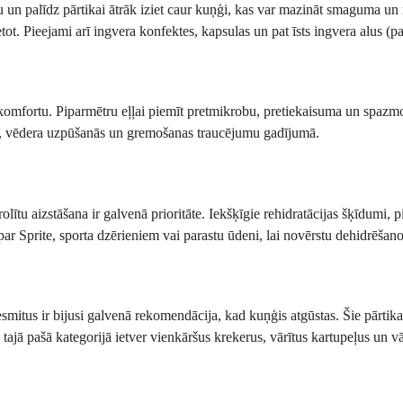
 un palīdz pārtikai ātrāk iziet caur kuņģi, kas var mazināt smaguma un 
ot. Pieejami arī ingvera konfektes, kapsulas un pat īsts ingvera alus (pag
omfortu. Piparmētru eļļai piemīt pretmikrobu, pretiekaisuma un spazmolī
ju, vēdera uzpūšanās un gremošanas traucējumu gadījumā.
tu aizstāšana ir galvenā prioritāte. Iekšķīgie rehidratācijas šķīdumi, pi
 par Sprite, sporta dzērieniem vai parastu ūdeni, lai novērstu dehidrēšan
mitus ir bijusi galvenā rekomendācija, kad kuņģis atgūstas. Šie pārtikas
tajā pašā kategorijā ietver vienkāršus krekerus, vārītus kartupeļus un vā