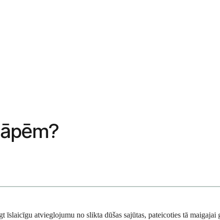
rsāpēm?
t īslaicīgu atvieglojumu no slikta dūšas sajūtas, pateicoties tā maigajai 