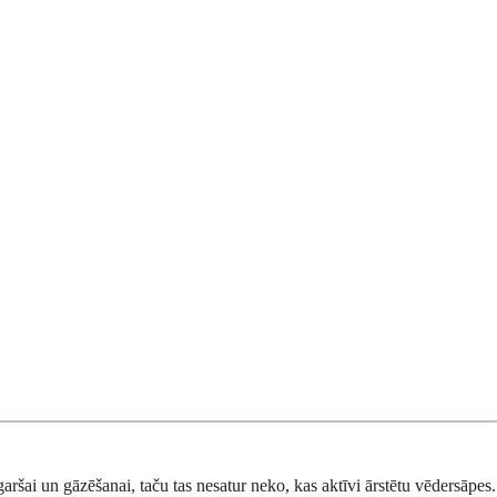
garšai un gāzēšanai, taču tas nesatur neko, kas aktīvi ārstētu vēdersāpes.