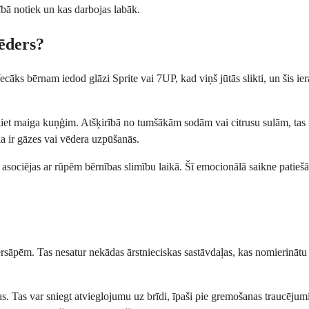
ībā notiek un kas darbojas labāk.
vēders?
ecāks bērnam iedod glāzi Sprite vai 7UP, kad viņš jūtās slikti, un šis 
šķiet maiga kuņģim. Atšķirībā no tumšākām sodām vai citrusu sulām, tas ne
ļa ir gāzes vai vēdera uzpūšanās.
asociējas ar rūpēm bērnības slimību laikā. Šī emocionālā saikne patiešām
dersāpēm. Tas nesatur nekādas ārstnieciskas sastāvdaļas, kas nomierināt
ugas. Tas var sniegt atvieglojumu uz brīdi, īpaši pie gremošanas traucēj