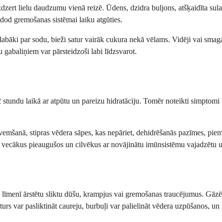
ert lielu daudzumu vienā reizē. Ūdens, dzidra buljons, atšķaidīta sula un
dod gremošanas sistēmai laiku atgūties.
an labāki par sodu, bieži satur vairāk cukura nekā vēlams. Vidēji vai sm
 gabaliņiem var pārsteidzoši labi līdzsvarot.
 stundu laikā ar atpūtu un pareizu hidratāciju. Tomēr noteikti simptomi 
 vemšanā, stipras vēdera sāpes, kas nepāriet, dehidrēšanās pazīmes, piem
 vecākus pieaugušos un cilvēkus ar novājinātu imūnsistēmu vajadzētu uzr
ā līmenī ārstētu sliktu dūšu, krampjus vai gremošanas traucējumus. Gāz
urs var pasliktināt caureju, burbuļi var palielināt vēdera uzpūšanos, un 