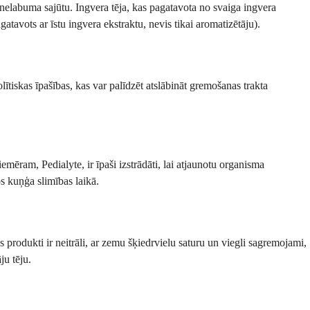
nelabuma sajūtu. Ingvera tēja, kas pagatavota no svaiga ingvera
atavots ar īstu ingvera ekstraktu, nevis tikai aromatizētāju).
tiskas īpašības, kas var palīdzēt atslābināt gremošanas trakta
emēram, Pedialyte, ir īpaši izstrādāti, lai atjaunotu organisma
os kuņģa slimības laikā.
 produkti ir neitrāli, ar zemu šķiedrvielu saturu un viegli sagremojami,
ju tēju.