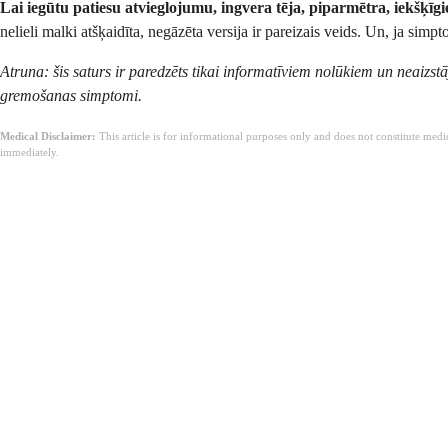
Lai iegūtu patiesu atvieglojumu, ingvera tēja, piparmētra, iekšķīgi
nelieli malki atšķaidīta, negāzēta versija ir pareizais veids. Un, ja simp
Atruna: šis saturs ir paredzēts tikai informatīviem nolūkiem un neaizst
gremošanas simptomi.
Medical Disclaimer:
This article is for informational purposes only and does not constitute med
immediately.