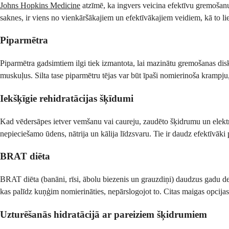
Johns Hopkins Medicine
atzīmē, ka ingvers veicina efektīvu gremošanu
saknes, ir viens no vienkāršākajiem un efektīvākajiem veidiem, kā to liet
Piparmētra
Piparmētra gadsimtiem ilgi tiek izmantota, lai mazinātu gremošanas disk
muskuļus. Silta tase piparmētru tējas var būt īpaši nomierinoša kramp
Iekšķīgie rehidratācijas šķīdumi
Kad vēdersāpes ietver vemšanu vai caureju, zaudēto šķidrumu un elektrolī
nepieciešamo ūdens, nātrija un kālija līdzsvaru. Tie ir daudz efektīvāki
BRAT diēta
BRAT diēta (banāni, rīsi, ābolu biezenis un grauzdiņi) daudzus gadu des
kas palīdz kuņģim nomierināties, nepārslogojot to. Citas maigas opcijas 
Uzturēšanās hidratācijā ar pareiziem šķidrumiem