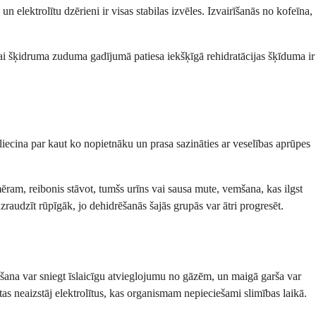
 elektrolītu dzērieni ir visas stabilas izvēles. Izvairīšanās no kofeīna,
agai šķidruma zuduma gadījumā patiesa iekšķīgā rehidratācijas šķīduma ir
liecina par kaut ko nopietnāku un prasa sazināties ar veselības aprūpes
ēram, reibonis stāvot, tumšs urīns vai sausa mute, vemšana, kas ilgst
audzīt rūpīgāk, jo dehidrēšanās šajās grupās var ātri progresēt.
ēšana var sniegt īslaicīgu atvieglojumu no gāzēm, un maigā garša var
tas neaizstāj elektrolītus, kas organismam nepieciešami slimības laikā.