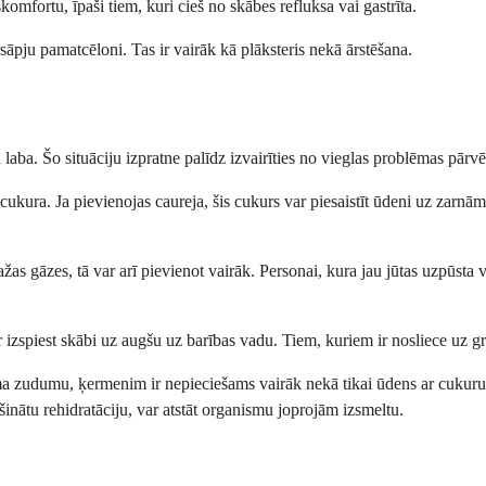
komfortu, īpaši tiem, kuri cieš no skābes refluksa vai gastrīta.
sāpju pamatcēloni. Tas ir vairāk kā plāksteris nekā ārstēšana.
ā laba. Šo situāciju izpratne palīdz izvairīties no vieglas problēmas pār
kura. Ja pievienojas caureja, šis cukurs var piesaistīt ūdeni uz zarnām
žas gāzes, tā var arī pievienot vairāk. Personai, kura jau jūtas uzpūsta v
r izspiest skābi uz augšu uz barības vadu. Tiem, kuriem ir nosliece uz g
a zudumu, ķermenim ir nepieciešams vairāk nekā tikai ūdens ar cukuru.
šinātu rehidratāciju, var atstāt organismu joprojām izsmeltu.