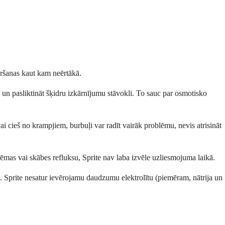
vēršanas kaut kam neērtākā.
 un pasliktināt šķidru izkārnījumu stāvokli. To sauc par osmotisko
ai cieš no krampjiem, burbuļi var radīt vairāk problēmu, nevis atrisināt
rēmas vai skābes refluksu, Sprite nav laba izvēle uzliesmojuma laikā.
 Sprite nesatur ievērojamu daudzumu elektrolītu (piemēram, nātrija un