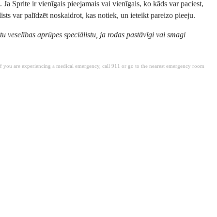
. Ja Sprite ir vienīgais pieejamais vai vienīgais, ko kāds var paciest,
ists var palīdzēt noskaidrot, kas notiek, un ieteikt pareizo pieeju.
tu veselības aprūpes speciālistu, ja rodas pastāvīgi vai smagi
. If you are experiencing a medical emergency, call 911 or go to the nearest emergency room