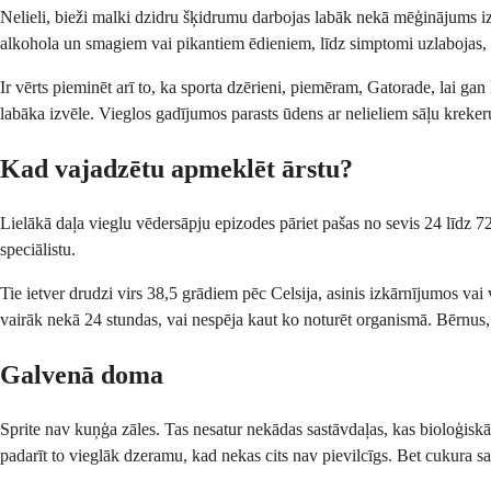
Nelieli, bieži malki dzidru šķidrumu darbojas labāk nekā mēģinājums izdz
alkohola un smagiem vai pikantiem ēdieniem, līdz simptomi uzlabojas, 
Ir vērts pieminēt arī to, ka sporta dzērieni, piemēram, Gatorade, lai g
labāka izvēle. Vieglos gadījumos parasts ūdens ar nelieliem sāļu krekeru
Kad vajadzētu apmeklēt ārstu?
Lielākā daļa vieglu vēdersāpju epizodes pāriet pašas no sevis 24 līdz 72
speciālistu.
Tie ietver drudzi virs 38,5 grādiem pēc Celsija, asinis izkārnījumos vai
vairāk nekā 24 stundas, vai nespēja kaut ko noturēt organismā. Bērnus,
Galvenā doma
Sprite nav kuņģa zāles. Tas nesatur nekādas sastāvdaļas, kas bioloģisk
padarīt to vieglāk dzeramu, kad nekas cits nav pievilcīgs. Bet cukura sat