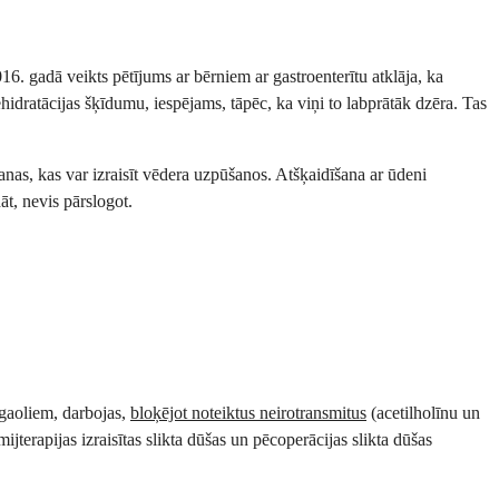
16. gadā veikts pētījums ar bērniem ar gastroenterītu atklāja, ka
hidratācijas šķīdumu, iespējams, tāpēc, ka viņi to labprātāk dzēra. Tas
anas, kas var izraisīt vēdera uzpūšanos. Atšķaidīšana ar ūdeni
t, nevis pārslogot.
ogaoliem, darbojas,
bloķējot noteiktus neirotransmitus
(acetilholīnu un
mijterapijas izraisītas slikta dūšas un pēcoperācijas slikta dūšas