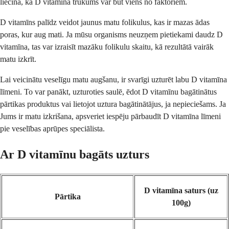
liecina, ka D vitamīna trūkums var būt viens no faktoriem.
D vitamīns palīdz veidot jaunus matu folikulus, kas ir mazas ādas
poras, kur aug mati. Ja mūsu organisms neuzņem pietiekami daudz D
vitamīna, tas var izraisīt mazāku folikulu skaitu, kā rezultātā vairāk
matu izkrīt.
Lai veicinātu veselīgu matu augšanu, ir svarīgi uzturēt labu D vitamīna
līmeni. To var panākt, uzturoties saulē, ēdot D vitamīnu bagātinātus
pārtikas produktus vai lietojot uztura bagātinātājus, ja nepieciešams. Ja
Jums ir matu izkrišana, apsveriet iespēju pārbaudīt D vitamīna līmeni
pie veselības aprūpes speciālista.
Ar D vitamīnu bagāts uzturs
D vitamīna saturs (uz
Pārtika
100g)