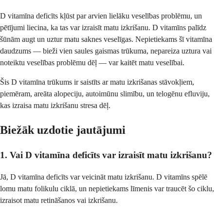
D vitamīna deficīts kļūst par arvien lielāku veselības problēmu, un
pētījumi liecina, ka tas var izraisīt matu izkrišanu. D vitamīns palīdz
šūnām augt un uztur matu saknes veselīgas. Nepietiekams šī vitamīna
daudzums — bieži vien saules gaismas trūkuma, nepareiza uztura vai
noteiktu veselības problēmu dēļ — var kaitēt matu veselībai.
Šis D vitamīna trūkums ir saistīts ar matu izkrišanas stāvokļiem,
piemēram, areāta alopeciju, autoimūnu slimību, un telogēnu efluviju,
kas izraisa matu izkrišanu stresa dēļ.
Biežāk uzdotie jautājumi
1. Vai D vitamīna deficīts var izraisīt matu izkrišanu?
Jā, D vitamīna deficīts var veicināt matu izkrišanu. D vitamīns spēlē
lomu matu folikulu ciklā, un nepietiekams līmenis var traucēt šo ciklu,
izraisot matu retināšanos vai izkrišanu.