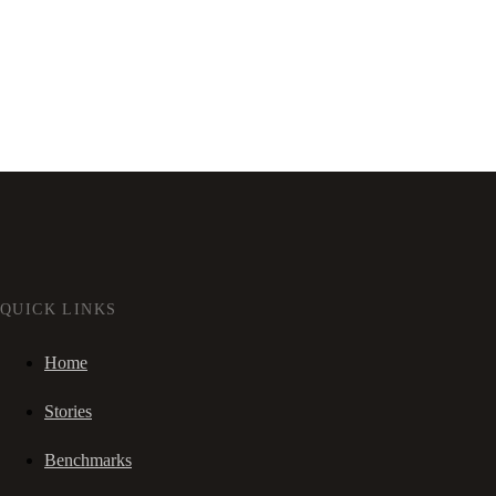
QUICK LINKS
Home
Stories
Benchmarks