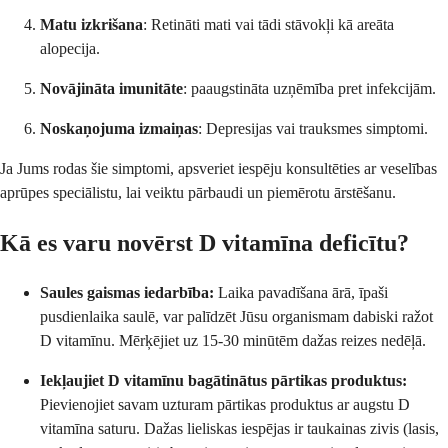
Matu izkrišana
: Retināti mati vai tādi stāvokļi kā areāta
alopecija.
Novājināta imunitāte
: paaugstināta uzņēmība pret infekcijām.
Noskaņojuma izmaiņas
: Depresijas vai trauksmes simptomi.
Ja Jums rodas šie simptomi, apsveriet iespēju konsultēties ar veselības
aprūpes speciālistu, lai veiktu pārbaudi un piemērotu ārstēšanu.
Kā es varu novērst D vitamīna deficītu?
Saules gaismas iedarbība:
Laika pavadīšana ārā, īpaši
pusdienlaika saulē, var palīdzēt Jūsu organismam dabiski ražot
D vitamīnu. Mērķējiet uz 15-30 minūtēm dažas reizes nedēļā.
Iekļaujiet D vitamīnu bagātinātus pārtikas produktus:
Pievienojiet savam uzturam pārtikas produktus ar augstu D
vitamīna saturu. Dažas lieliskas iespējas ir taukainas zivis (lasis,