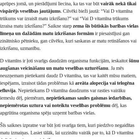
aprūpes jomā, un pierādījumi liecina, ka tas var būt
vairāk nekā tikai
vispārējs veselības jautājums
. Cilvēki bieži jautā: “Vai D vitamīna
trūkums var izraisīt matu izkrišanu?” vai “Vai D vitamīna trūkums
izraisa matu izkrišanu?” Saikne starp
zema šīs būtiskās barības vielas
līmeņa un dažādām matu izkrišanas formām
ir piesaistījusi gan
zinātnisko pētnieku, gan cilvēku, kuri saskaras ar matu retināšanos vai
izkrišanu, uzmanību.
D vitamīns ir ļoti svarīgs daudzām organisma funkcijām, ieskaitot
šūnu
augšanas veicināšanu un matu veselības uzturēšanu
. Ja mēs
neuzņemam pietiekami daudz D vitamīna, tas var kaitēt mūsu matiem,
iespējams, izraisot tādas problēmas kā
areāta alopecija vai telogēna
efluvija
. Nepietiekams D vitamīna daudzums var rasties vairāku
iemeslu dēļ, piemēram,
nepietiekamas saules gaismas iedarbības,
nepiemērotas uztura vai noteiktu veselības problēmu
dēļ, kas
apgrūtina organisma spēju uzņemt barības vielas.
Šīs saiknes izpratne var būt ļoti svarīga tiem, kuri piedzīvo negaidītas
matu izmaiņas. Lasiet tālāk, lai uzzinātu vairāk par to, kā D vitamīna