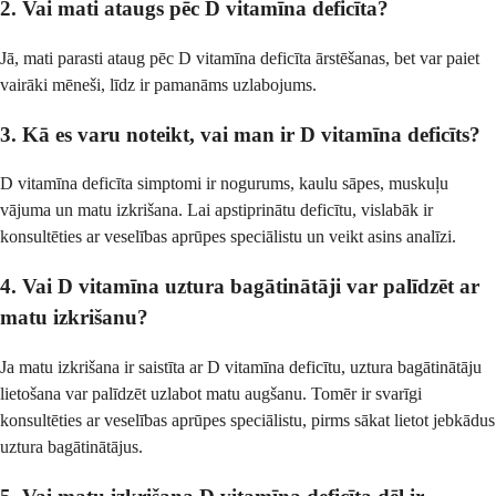
2. Vai mati ataugs pēc D vitamīna deficīta?
Jā, mati parasti ataug pēc D vitamīna deficīta ārstēšanas, bet var paiet
vairāki mēneši, līdz ir pamanāms uzlabojums.
3. Kā es varu noteikt, vai man ir D vitamīna deficīts?
D vitamīna deficīta simptomi ir nogurums, kaulu sāpes, muskuļu
vājuma un matu izkrišana. Lai apstiprinātu deficītu, vislabāk ir
konsultēties ar veselības aprūpes speciālistu un veikt asins analīzi.
4. Vai D vitamīna uztura bagātinātāji var palīdzēt ar
matu izkrišanu?
Ja matu izkrišana ir saistīta ar D vitamīna deficītu, uztura bagātinātāju
lietošana var palīdzēt uzlabot matu augšanu. Tomēr ir svarīgi
konsultēties ar veselības aprūpes speciālistu, pirms sākat lietot jebkādus
uztura bagātinātājus.