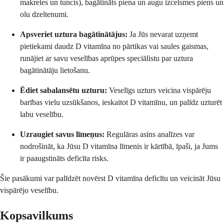
makreles un tuncis), bagātināts piena un augu izcelsmes piens un
olu dzeltenumi.
Apsveriet uztura bagātinātājus:
Ja Jūs nevarat uzņemt
pietiekami daudz D vitamīna no pārtikas vai saules gaismas,
runājiet ar savu veselības aprūpes speciālistu par uztura
bagātinātāju lietošanu.
Ēdiet sabalansētu uzturu:
Veselīgs uzturs veicina vispārēju
barības vielu uzsūkšanos, ieskaitot D vitamīnu, un palīdz uzturēt
labu veselību.
Uzraugiet savus līmeņus:
Regulāras asins analīzes var
nodrošināt, ka Jūsu D vitamīna līmenis ir kārtībā, īpaši, ja Jums
ir paaugstināts deficīta risks.
Šie pasākumi var palīdzēt novērst D vitamīna deficītu un veicināt Jūsu
vispārējo veselību.
Kopsavilkums