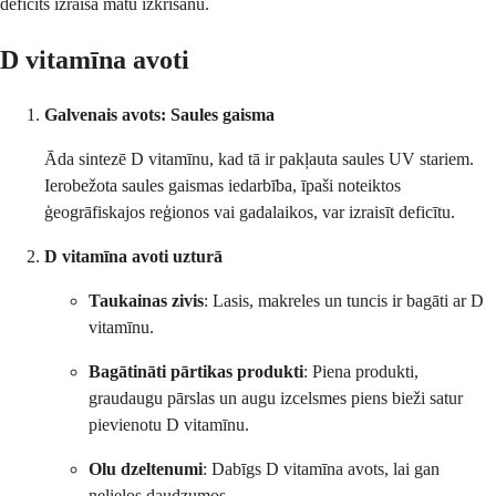
deficīts izraisa matu izkrišanu.
D vitamīna avoti
Galvenais avots: Saules gaisma
Āda sintezē D vitamīnu, kad tā ir pakļauta saules UV stariem.
Ierobežota saules gaismas iedarbība, īpaši noteiktos
ģeogrāfiskajos reģionos vai gadalaikos, var izraisīt deficītu.
D vitamīna avoti uzturā
Taukainas zivis
: Lasis, makreles un tuncis ir bagāti ar D
vitamīnu.
Bagātināti pārtikas produkti
: Piena produkti,
graudaugu pārslas un augu izcelsmes piens bieži satur
pievienotu D vitamīnu.
Olu dzeltenumi
: Dabīgs D vitamīna avots, lai gan
nelielos daudzumos.