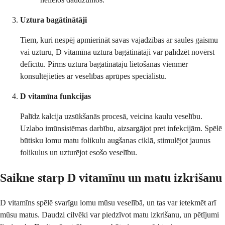
Uztura bagātinātāji
Tiem, kuri nespēj apmierināt savas vajadzības ar saules gaismu
vai uzturu, D vitamīna uztura bagātinātāji var palīdzēt novērst
deficītu. Pirms uztura bagātinātāju lietošanas vienmēr
konsultējieties ar veselības aprūpes speciālistu.
D vitamīna funkcijas
Palīdz kalcija uzsūkšanās procesā, veicina kaulu veselību.
Uzlabo imūnsistēmas darbību, aizsargājot pret infekcijām. Spēlē
būtisku lomu matu folikulu augšanas ciklā, stimulējot jaunus
folikulus un uzturējot esošo veselību.
Saikne starp D vitamīnu un matu izkrišanu
D vitamīns spēlē svarīgu lomu mūsu veselībā, un tas var ietekmēt arī
mūsu matus. Daudzi cilvēki var piedzīvot matu izkrišanu, un pētījumi