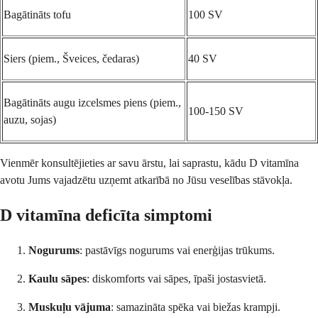
Bagātināts tofu
100 SV
Siers (piem., Šveices, čedaras)
40 SV
Bagātināts augu izcelsmes piens (piem.,
100-150 SV
auzu, sojas)
Vienmēr konsultējieties ar savu ārstu, lai saprastu, kādu D vitamīna
avotu Jums vajadzētu uzņemt atkarībā no Jūsu veselības stāvokļa.
D vitamīna deficīta simptomi
Nogurums
: pastāvīgs nogurums vai enerģijas trūkums.
Kaulu sāpes
: diskomforts vai sāpes, īpaši jostasvietā.
Muskuļu vājuma
: samazināta spēka vai biežas krampji.