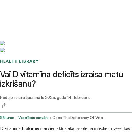
Benchmarks
Stories
FAQ
Sign up / Log in
HEALTH LIBRARY
Vai D vitamīna deficīts izraisa matu
izkrišanu?
Pēdējo reizi atjaunināts
2025. gada 14. februāris
Sākums
Veselības emuārs
Does The Deficiency Of Vitamin D Cause Hair Loss
D vitamīna
trūkums
ir arvien aktuālāka problēma mūsdienu veselības