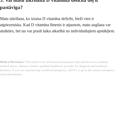
5. Vai matu izkrišana D vitamīna deficīta dēļ ir
pastāvīga?
Matu izkrišana, ko izraisa D vitamīna deficīts, bieži vien ir
atgriezeniska. Kad D vitamīna līmenis ir atjaunots, matu augšana var
atsākties, bet tas var prasīt laiku atkarībā no individuālajiem apstākļiem.
Medical Disclaimer:
This article is for informational purposes only and does not constitute
medical advice. Always consult a qualified healthcare provider for diagnosis and treatment
decisions. If you are experiencing a medical emergency, call 911 or go to the nearest emergency
room immediately.