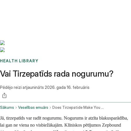
Benchmarks
Stories
FAQ
Sign up / Log in
HEALTH LIBRARY
Vai Tirzepatīds rada nogurumu?
Pēdējo reizi atjaunināts
2026. gada 16. februāris
Sākums
Veselības emuārs
Does Tirzepatide Make You Tired
Jā, tirzepatīds var radīt nogurumu. Nogurums ir atzīta blakusparādība,
lai gan ne viena no visbiežākajām. Klīniskos pētījumos Zepbound