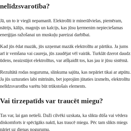
nelīdzsvarotība?
Jā, un to ir viegli nepamanīt. Elektrolīti ir minerālvielas, piemēram,
nātrijs, kālijs, magnijs un kalcijs, kas jūsu ķermenim nepieciešamas
enerģijas ražošanai un muskuļu pareizai darbībai.
Kad jūs ēdat mazāk, jūs uzņemat mazāk elektrolītu ar pārtiku. Ja jums
arī ir vemšana vai caureja, jūs zaudējat vēl vairāk. Turklāt dzerot daudz
ūdens, neaizstājot elektrolītus, var atšķaidīt tos, kas jau ir jūsu sistēmā.
Rezultātā rodas noguruma, slinkuma sajūta, kas nepāriet tikai ar atpūtu.
Ja jūs uzturaties labi mitrināts, bet joprojām jūtaties izsmelts, elektrolītu
nelīdzsvarotība varētu būt trūkstošais elements.
Vai tirzepatīds var traucēt miegu?
Tas var, lai gan netieši. Daži cilvēki uzskata, ka slikta dūša vai vēdera
diskomforts ir spēcīgāks naktī, kas traucē miegu. Pēc tam slikts miegs
pāriet uz dienas nogurumu.