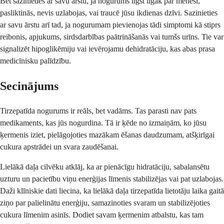
Bet sazinieties ar savu ārstu, ja nogurums ilgst ilgāk par mēnesi,
pasliktinās, nevis uzlabojas, vai traucē jūsu ikdienas dzīvi. Sazinieties
ar savu ārstu arī tad, ja nogurumam pievienojas tādi simptomi kā stiprs
reibonis, apjukums, sirdsdarbības paātrināšanās vai tumšs urīns. Tie var
signalizēt hipoglikēmiju vai ievērojamu dehidratāciju, kas abas prasa
medicīnisku palīdzību.
Secinājums
Tirzepatīda nogurums ir reāls, bet vadāms. Tas parasti nav pats
medikaments, kas jūs nogurdina. Tā ir ķēde no izmaiņām, ko jūsu
ķermenis iziet, pielāgojoties mazākam ēšanas daudzumam, atšķirīgai
cukura apstrādei un svara zaudēšanai.
Lielākā daļa cilvēku atklāj, ka ar pienācīgu hidratāciju, sabalansētu
uzturu un pacietību viņu enerģijas līmenis stabilizējas vai pat uzlabojas.
Daži klīniskie dati liecina, ka lielākā daļa tirzepatīda lietotāju laika gaitā
ziņo par palielinātu enerģiju, samazinoties svaram un stabilizējoties
cukura līmenim asinīs. Dodiet savam ķermenim atbalstu, kas tam