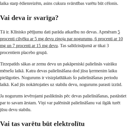
laika starp ēdienreizēm, asins cukura svārstības varētu būt cēlonis.
Vai deva ir svarīga?
Tā ir. Klīnisko pētījumu dati parāda atkarību no devas. Apmēram
5
procenti cilvēku ar 5 mg devu ziņoja par nogurumu, 6 procenti ar 10
mg un 7 procenti ar 15 mg devu
. Tas salīdzinājumā ar tikai 3
procentiem placebo grupā.
Tirzepatīds sākas ar zemu devu un pakāpeniski palielinās vairāku
mēnešu laikā. Katra devas palielināšana dod jūsu ķermenim laiku
pielāgoties. Nogurums ir visizplatītākais šo palielināšanas periodu
laikā. Kad jūs nokārtojaties uz stabilu devu, nogurums parasti izzūd.
Ja nogurums ievērojami pasliktinās pēc devas palielināšanas, pastāstiet
par to savam ārstam. Viņi var palēnināt palielināšanu vai ilgāk turēt
jūsu devu stabilu.
Vai tas varētu būt elektrolītu