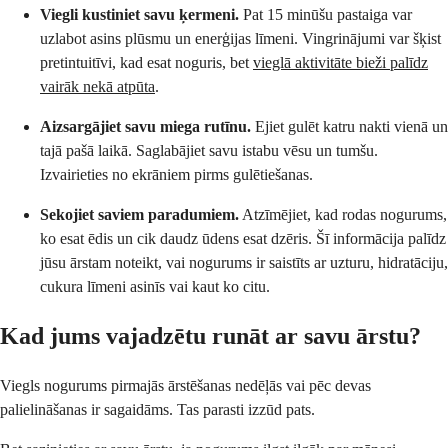
Viegli kustiniet savu ķermeni.
Pat 15 minūšu pastaiga var
uzlabot asins plūsmu un enerģijas līmeni. Vingrinājumi var šķist
pretintuitīvi, kad esat noguris, bet
vieglā aktivitāte bieži palīdz
vairāk nekā atpūta
.
Aizsargājiet savu miega rutīnu.
Ejiet gulēt katru nakti vienā un
tajā pašā laikā. Saglabājiet savu istabu vēsu un tumšu.
Izvairieties no ekrāniem pirms gulētiešanas.
Sekojiet saviem paradumiem.
Atzīmējiet, kad rodas nogurums,
ko esat ēdis un cik daudz ūdens esat dzēris. Šī informācija palīdz
jūsu ārstam noteikt, vai nogurums ir saistīts ar uzturu, hidratāciju,
cukura līmeni asinīs vai kaut ko citu.
Kad jums vajadzētu runāt ar savu ārstu?
Viegls nogurums pirmajās ārstēšanas nedēļās vai pēc devas
palielināšanas ir sagaidāms. Tas parasti izzūd pats.