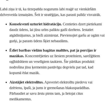
Labā ziņa ir tā, ka tirzepatīda nogurums labi reaģē uz vienkāršām
dzīvesveida izmaiņām. Šeit ir stratēģijas, kas parasti palīdz visvairāk.
Konsekventi uzturiet hidratāciju.
Centieties dzert pietiekami
daudz ūdens, lai jūsu urīns paliktu gaiši dzeltens. Iestatiet
atgādinājumus, ja bieži aizmirstat. Pievienojiet garšu ar ogām vai
gurķi, ja parasts ūdens šķiet nebaudāms.
Ēdiet barības vielām bagātas maltītes, pat ja porcijas ir
mazākas.
Koncentrējieties uz liesiem proteīniem, sarežģītiem
ogļhidrātiem un veselīgiem taukiem. Šie pārtikas produkti
nodrošina jūsu ķermenim pastāvīgu degvielu pat tad, kad
kopumā ēdat mazāk.
Aizstājiet elektrolītus.
Apsveriet elektrolītu piedevu vai
dzērienu, īpaši, ja jums ir gremošanas blakusparādības.
Pārbaudiet ar savu ārstu pirms tam, ja lietojat citus
medikamentus.