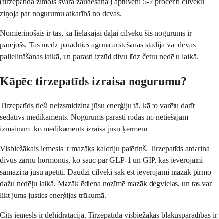
(tirzepatīda zīmols svara zaudēšanai) aptuveni
5-7 procenti cilvēku
ziņoja par nogurumu atkarībā
no devas.
Nomierinošais ir tas, ka lielākajai daļai cilvēku šis nogurums ir
pārejošs. Tas mēdz parādīties agrīnā ārstēšanas stadijā vai devas
palielināšanas laikā, un parasti izzūd divu līdz četru nedēļu laikā.
Kāpēc tirzepatīds izraisa nogurumu?
Tirzepatīds tieši neizsmidzina jūsu enerģiju tā, kā to varētu darīt
sedatīvs medikaments. Nogurums parasti rodas no netiešajām
izmaiņām, ko medikaments izraisa jūsu ķermenī.
Visbiežākais iemesls ir mazāks kaloriju patēriņš. Tirzepatīds atdarina
divus zarnu hormonus, ko sauc par GLP-1 un GIP, kas ievērojami
samazina jūsu apetīti. Daudzi cilvēki sāk ēst ievērojami mazāk pirmo
dažu nedēļu laikā. Mazāk ēdiena nozīmē mazāk degvielas, un tas var
likt jums justies enerģijas trūkumā.
Cits iemesls ir dehidratācija. Tirzepatīda visbiežākās blakusparādības ir