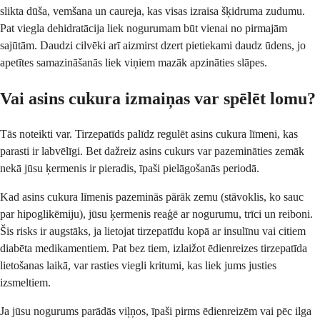
slikta dūša, vemšana un caureja, kas visas izraisa šķidruma zudumu.
Pat viegla dehidratācija liek nogurumam būt vienai no pirmajām
sajūtām. Daudzi cilvēki arī aizmirst dzert pietiekami daudz ūdens, jo
apetītes samazināšanās liek viņiem mazāk apzināties slāpes.
Vai asins cukura izmaiņas var spēlēt lomu?
Tās noteikti var. Tirzepatīds palīdz regulēt asins cukura līmeni, kas
parasti ir labvēlīgi. Bet dažreiz asins cukurs var pazemināties zemāk
nekā jūsu ķermenis ir pieradis, īpaši pielāgošanās periodā.
Kad asins cukura līmenis pazeminās pārāk zemu (stāvoklis, ko sauc
par hipoglikēmiju), jūsu ķermenis reaģē ar nogurumu, trīci un reiboni.
Šis risks ir augstāks, ja lietojat tirzepatīdu kopā ar insulīnu vai citiem
diabēta medikamentiem. Pat bez tiem, izlaižot ēdienreizes tirzepatīda
lietošanas laikā, var rasties viegli kritumi, kas liek jums justies
izsmeltiem.
Ja jūsu nogurums parādās viļņos, īpaši pirms ēdienreizēm vai pēc ilga