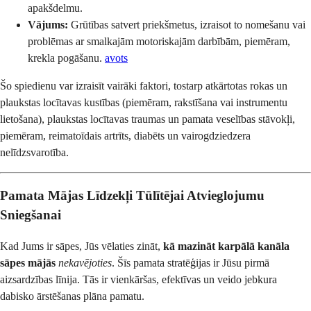
apakšdelmu.
Vājums:
Grūtības satvert priekšmetus, izraisot to nomešanu vai
problēmas ar smalkajām motoriskajām darbībām, piemēram,
krekla pogāšanu.
avots
Šo spiedienu var izraisīt vairāki faktori, tostarp atkārtotas rokas un
plaukstas locītavas kustības (piemēram, rakstīšana vai instrumentu
lietošana), plaukstas locītavas traumas un pamata veselības stāvokļi,
piemēram, reimatoīdais artrīts, diabēts un vairogdziedzera
nelīdzsvarotība.
Pamata Mājas Līdzekļi Tūlītējai Atvieglojumu
Sniegšanai
Kad Jums ir sāpes, Jūs vēlaties zināt,
kā mazināt karpālā kanāla
sāpes mājās
nekavējoties
. Šīs pamata stratēģijas ir Jūsu pirmā
aizsardzības līnija. Tās ir vienkāršas, efektīvas un veido jebkura
dabisko ārstēšanas plāna pamatu.