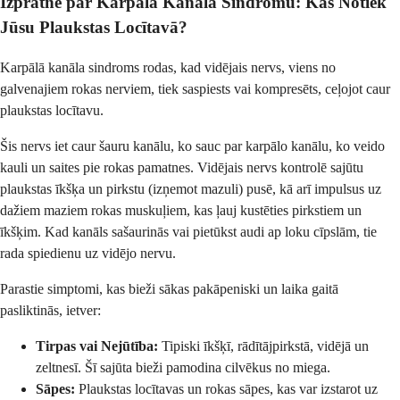
Izpratne par Karpālā Kanāla Sindromu: Kas Notiek
Jūsu Plaukstas Locītavā?
Karpālā kanāla sindroms rodas, kad vidējais nervs, viens no
galvenajiem rokas nerviem, tiek saspiests vai kompresēts, ceļojot caur
plaukstas locītavu.
Šis nervs iet caur šauru kanālu, ko sauc par karpālo kanālu, ko veido
kauli un saites pie rokas pamatnes. Vidējais nervs kontrolē sajūtu
plaukstas īkšķa un pirkstu (izņemot mazuli) pusē, kā arī impulsus uz
dažiem maziem rokas muskuļiem, kas ļauj kustēties pirkstiem un
īkšķim. Kad kanāls sašaurinās vai pietūkst audi ap loku cīpslām, tie
rada spiedienu uz vidējo nervu.
Parastie simptomi, kas bieži sākas pakāpeniski un laika gaitā
pasliktinās, ietver:
Tirpas vai Nejūtība:
Tipiski īkšķī, rādītājpirkstā, vidējā un
zeltnesī. Šī sajūta bieži pamodina cilvēkus no miega.
Sāpes:
Plaukstas locītavas un rokas sāpes, kas var izstarot uz