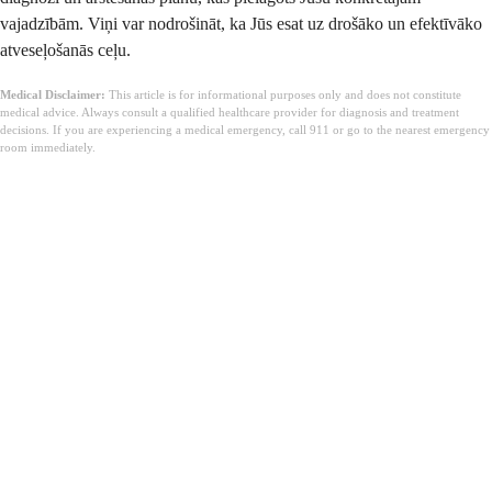
vajadzībām. Viņi var nodrošināt, ka Jūs esat uz drošāko un efektīvāko
atveseļošanās ceļu.
Medical Disclaimer:
This article is for informational purposes only and does not constitute
medical advice. Always consult a qualified healthcare provider for diagnosis and treatment
decisions. If you are experiencing a medical emergency, call 911 or go to the nearest emergency
room immediately.