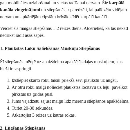
gan mobilitātes uzlabošanai un vietas radīšanai nervam. Šie
karpālā
kanāla vingrinājumi
un stiepšanās ir paredzēti, lai palīdzētu vidējam
nervam un apkārtējām cīpslām brīvāk slīdēt karpālā kanālā.
Veiciet šīs maigas stiepšanās 1-2 reizes dienā. Atcerieties, ka tās nekad
nedrīkst radīt asas sāpes.
1. Plaukstas Loku Saliekšanas Muskuļu Stiepšanās
Šī stiepšanās mērķē uz apakšdelma apakšējās daļas muskuļiem, kas
bieži ir saspringti.
Izstiepiet skarto roku taisni priekšā sev, plaukstu uz augšu.
Ar otru roku maigi nolieciet plaukstas locītavu uz leju, pavelkot
pirkstus uz grīdas pusi.
Jums vajadzētu sajust maigu līdz mērenu stiepšanos apakšdelmā.
Turiet 20-30 sekundes.
Atkārtojiet 3 reizes uz katras rokas.
2. Lūgšanas Stiepšanās