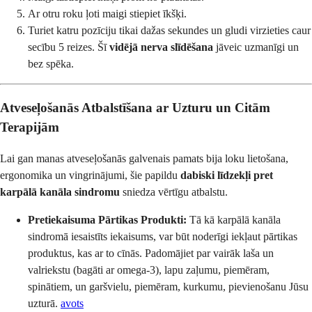
Ar otru roku ļoti maigi stiepiet īkšķi.
Turiet katru pozīciju tikai dažas sekundes un gludi virzieties caur
secību 5 reizes. Šī
vidējā nerva slīdēšana
jāveic uzmanīgi un
bez spēka.
Atveseļošanās Atbalstīšana ar Uzturu un Citām
Terapijām
Lai gan manas atveseļošanās galvenais pamats bija loku lietošana,
ergonomika un vingrinājumi, šie papildu
dabiski līdzekļi pret
karpālā kanāla sindromu
sniedza vērtīgu atbalstu.
Pretiekaisuma Pārtikas Produkti:
Tā kā karpālā kanāla
sindromā iesaistīts iekaisums, var būt noderīgi iekļaut pārtikas
produktus, kas ar to cīnās. Padomājiet par vairāk laša un
valriekstu (bagāti ar omega-3), lapu zaļumu, piemēram,
spinātiem, un garšvielu, piemēram, kurkumu, pievienošanu Jūsu
uzturā.
avots