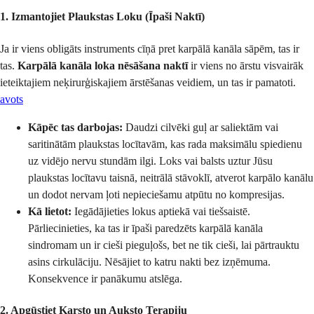
1. Izmantojiet Plaukstas Loku (Īpaši Naktī)
Ja ir viens obligāts instruments cīņā pret karpālā kanāla sāpēm, tas ir
tas.
Karpālā kanāla loka nēsāšana naktī
ir viens no ārstu visvairāk
ieteiktajiem neķirurģiskajiem ārstēšanas veidiem, un tas ir pamatoti.
avots
Kāpēc tas darbojas:
Daudzi cilvēki guļ ar saliektām vai
saritinātām plaukstas locītavām, kas rada maksimālu spiedienu
uz vidējo nervu stundām ilgi. Loks vai balsts uztur Jūsu
plaukstas locītavu taisnā, neitrālā stāvoklī, atverot karpālo kanālu
un dodot nervam ļoti nepieciešamu atpūtu no kompresijas.
Kā lietot:
Iegādājieties lokus aptiekā vai tiešsaistē.
Pārliecinieties, ka tas ir īpaši paredzēts karpālā kanāla
sindromam un ir cieši pieguļošs, bet ne tik cieši, lai pārtrauktu
asins cirkulāciju. Nēsājiet to katru nakti bez izņēmuma.
Konsekvence ir panākumu atslēga.
2. Apgūstiet Karsto un Auksto Terapiju