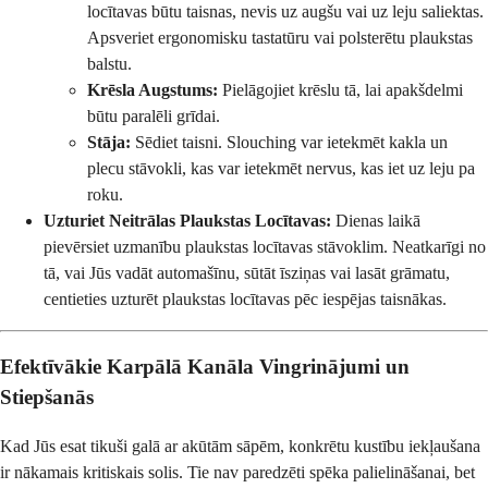
locītavas būtu taisnas, nevis uz augšu vai uz leju saliektas.
Apsveriet ergonomisku tastatūru vai polsterētu plaukstas
balstu.
Krēsla Augstums:
Pielāgojiet krēslu tā, lai apakšdelmi
būtu paralēli grīdai.
Stāja:
Sēdiet taisni. Slouching var ietekmēt kakla un
plecu stāvokli, kas var ietekmēt nervus, kas iet uz leju pa
roku.
Uzturiet Neitrālas Plaukstas Locītavas:
Dienas laikā
pievērsiet uzmanību plaukstas locītavas stāvoklim. Neatkarīgi no
tā, vai Jūs vadāt automašīnu, sūtāt īsziņas vai lasāt grāmatu,
centieties uzturēt plaukstas locītavas pēc iespējas taisnākas.
Efektīvākie Karpālā Kanāla Vingrinājumi un
Stiepšanās
Kad Jūs esat tikuši galā ar akūtām sāpēm, konkrētu kustību iekļaušana
ir nākamais kritiskais solis. Tie nav paredzēti spēka palielināšanai, bet