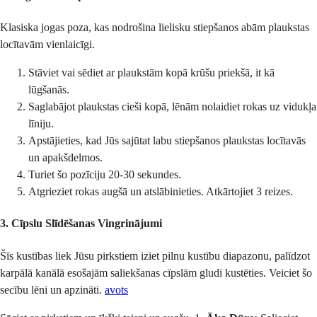
Klasiska jogas poza, kas nodrošina lielisku stiepšanos abām plaukstas
locītavām vienlaicīgi.
Stāviet vai sēdiet ar plaukstām kopā krūšu priekšā, it kā
lūgšanās.
Saglabājot plaukstas cieši kopā, lēnām nolaidiet rokas uz vidukļa
līniju.
Apstājieties, kad Jūs sajūtat labu stiepšanos plaukstas locītavās
un apakšdelmos.
Turiet šo pozīciju 20-30 sekundes.
Atgrieziet rokas augšā un atslābinieties. Atkārtojiet 3 reizes.
3. Cīpslu Slīdēšanas Vingrinājumi
Šīs kustības liek Jūsu pirkstiem iziet pilnu kustību diapazonu, palīdzot
karpālā kanālā esošajām saliekšanas cīpslām gludi kustēties. Veiciet šo
secību lēni un apzināti.
avots