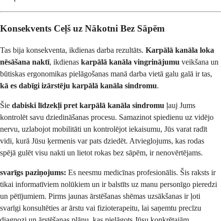
Konsekvents Ceļš uz Nākotni Bez Sāpēm
Tas bija konsekventa, ikdienas darba rezultāts.
Karpālā kanāla loka
nēsāšana naktī
, ikdienas
karpālā kanāla vingrinājumu
veikšana un
būtiskas ergonomikas pielāgošanas manā darba vietā galu galā ir tas,
kā es dabīgi izārstēju karpālā kanāla sindromu
.
Šie
dabiski līdzekļi pret karpālā kanāla sindromu
ļauj Jums
kontrolēt savu dziedināšanas procesu. Samazinot spiedienu uz vidējo
nervu, uzlabojot mobilitāti un kontrolējot iekaisumu, Jūs varat radīt
vidi, kurā Jūsu ķermenis var pats dziedēt. Atvieglojums, kas rodas
spējā gulēt visu nakti un lietot rokas bez sāpēm, ir nenovērtējams.
svarīgs paziņojums:
Es neesmu medicīnas profesionālis. Šis raksts ir
tikai informatīviem nolūkiem un ir balstīts uz manu personīgo pieredzi
un pētījumiem. Pirms jaunas ārstēšanas shēmas uzsākšanas ir ļoti
svarīgi konsultēties ar ārstu vai fizioterapeitu, lai saņemtu precīzu
diagnozi un ārstēšanas plānu, kas pielāgots Jūsu konkrētajām