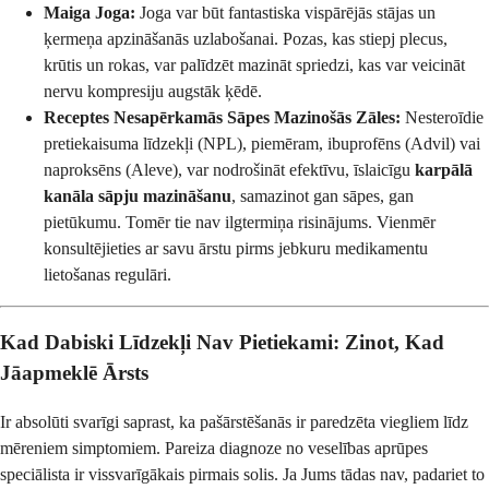
Maiga Joga:
Joga var būt fantastiska vispārējās stājas un
ķermeņa apzināšanās uzlabošanai. Pozas, kas stiepj plecus,
krūtis un rokas, var palīdzēt mazināt spriedzi, kas var veicināt
nervu kompresiju augstāk ķēdē.
Receptes Nesapērkamās Sāpes Mazinošās Zāles:
Nesteroīdie
pretiekaisuma līdzekļi (NPL), piemēram, ibuprofēns (Advil) vai
naproksēns (Aleve), var nodrošināt efektīvu, īslaicīgu
karpālā
kanāla sāpju mazināšanu
, samazinot gan sāpes, gan
pietūkumu. Tomēr tie nav ilgtermiņa risinājums. Vienmēr
konsultējieties ar savu ārstu pirms jebkuru medikamentu
lietošanas regulāri.
Kad Dabiski Līdzekļi Nav Pietiekami: Zinot, Kad
Jāapmeklē Ārsts
Ir absolūti svarīgi saprast, ka pašārstēšanās ir paredzēta viegliem līdz
mēreniem simptomiem. Pareiza diagnoze no veselības aprūpes
speciālista ir vissvarīgākais pirmais solis. Ja Jums tādas nav, padariet to