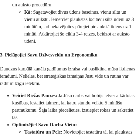
un auksto procedūru.
Kā:
Sagatavojiet divus ūdens baseinus, vienu siltu un
vienu aukstu. Iemērciet plaukstas locītavu siltā ūdenī uz 3
minūtēm, tad nekavējoties pārejiet pie aukstā ūdens uz 1
minūti. Atkārtojiet šo ciklu 3-4 reizes, beidzot ar auksto
ūdeni.
3. Pielāgojiet Savu Dzīvesveidu un Ergonomiku
Daudzus karpālā kanāla gadījumus izraisa vai pasliktina mūsu ikdienas
ieradumi. Nelielas, bet stratēģiskas izmaiņas Jūsu vidē un rutīnā var
radīt milzīgu ietekmi.
Veiciet Biežas Pauzes:
Ja Jūsu darbs vai hobijs ietver atkārtotas
kustības, iestatiet taimeri, lai katru stundu veiktu 5 minūšu
pārtraukumu. Šajā laikā piecelieties, izstiepiet rokas un sakratiet
tās.
Optimizējiet Savu Darba Vietu:
Tastatūra un Pele:
Novietojiet tastatūru tā, lai plaukstas