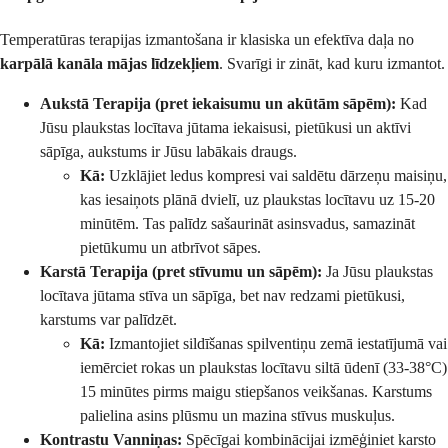
Temperatūras terapijas izmantošana ir klasiska un efektīva daļa no
karpālā kanāla mājas līdzekļiem
. Svarīgi ir zināt, kad kuru izmantot.
Aukstā Terapija (pret iekaisumu un akūtām sāpēm):
Kad
Jūsu plaukstas locītava jūtama iekaisusi, pietūkusi un aktīvi
sāpīga, aukstums ir Jūsu labākais draugs.
Kā:
Uzklājiet ledus kompresi vai saldētu dārzeņu maisiņu,
kas iesaiņots plānā dvielī, uz plaukstas locītavu uz 15-20
minūtēm. Tas palīdz sašaurināt asinsvadus, samazināt
pietūkumu un atbrīvot sāpes.
Karstā Terapija (pret stīvumu un sāpēm):
Ja Jūsu plaukstas
locītava jūtama stīva un sāpīga, bet nav redzami pietūkusi,
karstums var palīdzēt.
Kā:
Izmantojiet sildīšanas spilventiņu zemā iestatījumā vai
iemērciet rokas un plaukstas locītavu siltā ūdenī (33-38°C)
15 minūtes pirms maigu stiepšanos veikšanas. Karstums
palielina asins plūsmu un mazina stīvus muskuļus.
Kontrastu Vanniņas:
Spēcīgai kombinācijai izmēģiniet karsto