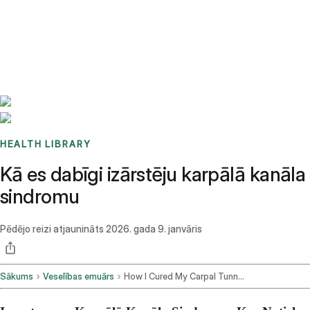
Benchmarks
Stories
FAQ
Sign up / Log in
HEALTH LIBRARY
Kā es dabīgi izārstēju karpālā kanāla
sindromu
Pēdējo reizi atjaunināts
2026. gada 9. janvāris
Sākums
Veselības emuārs
How I Cured My Carpal Tunnel Naturally