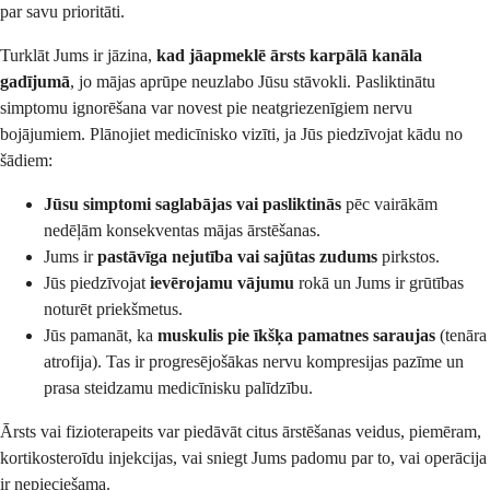
par savu prioritāti.
Turklāt Jums ir jāzina,
kad jāapmeklē ārsts karpālā kanāla
gadījumā
, jo mājas aprūpe neuzlabo Jūsu stāvokli. Pasliktinātu
simptomu ignorēšana var novest pie neatgriezenīgiem nervu
bojājumiem. Plānojiet medicīnisko vizīti, ja Jūs piedzīvojat kādu no
šādiem:
Jūsu simptomi saglabājas vai pasliktinās
pēc vairākām
nedēļām konsekventas mājas ārstēšanas.
Jums ir
pastāvīga nejutība vai sajūtas zudums
pirkstos.
Jūs piedzīvojat
ievērojamu vājumu
rokā un Jums ir grūtības
noturēt priekšmetus.
Jūs pamanāt, ka
muskulis pie īkšķa pamatnes saraujas
(tenāra
atrofija). Tas ir progresējošākas nervu kompresijas pazīme un
prasa steidzamu medicīnisku palīdzību.
Ārsts vai fizioterapeits var piedāvāt citus ārstēšanas veidus, piemēram,
kortikosteroīdu injekcijas, vai sniegt Jums padomu par to, vai operācija
ir nepieciešama.