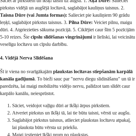
Sāciet ar pirkstiem un īkšķi taisni uz augšu. 1.
Āķa Dūre:
Salieciet
pirkstus vidējā un augšējā locītavā, saglabājot kauliņus taisnus. 2.
Taisna Dūre (vai Jumta formas):
Salieciet pie kauliņiem 90 grādu
leņķī, saglabājot pirkstus taisnus. 3.
Pilna Dūre:
Veiciet pilnu, maigu
dūri. 4. Atgriezieties sākuma pozīcijā. 5. Ciklējiet caur šīm 5 pozīcijām
5-10 reizes. Šie
cīpslu slīdēšanas vingrinājumi
ir lieliski, lai veicinātu
veselīgu locītavu un cīpslu darbību.
4. Vidējā Nerva Slīdēšana
Šī ir viena no svarīgākajām
plaukstas locītavas stiepšanām karpālā
kanāla gadījumā
. To bieži sauc par "nervu diegu slidināšanu" un tā ir
paredzēta, lai maigi mobilizētu vidējo nervu, palīdzot tam slīdēt caur
karpālo kanālu, neiesprūstot.
Sāciet, veidojot vaļīgu dūri ar īkšķi ārpus pirkstiem.
Atveriet pirkstus un īkšķi tā, lai tie būtu taisni, vērsti uz augšu.
Saglabājot pirkstus taisnus, atlieciet plaukstas locītavu atpakaļ,
lai plauksta būtu vērsta uz priekšu.
Maigi izstiepiet īkšķi prom no plaukstas.