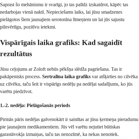
Saprast šo mehānismu ir svarīgi, jo tas palīdz izskaidrot, kāpēc tas
nedarbojas vienā naktī. Nepieciešams laiks, lai jūsu smadzenes
pielāgotos šiem jaunajiem serotonīna līmeņiem un lai jūs sajustu
pilnvērtīgu, pozitīvu ietekmi.
Vispārīgais laika grafiks: Kad sagaidīt
rezultātus
Jūsu ceļojums ar Zoloft nebūs pēkšņa slēdža pagriešana. Tas ir
pakāpenisks process.
Sertralīna laika grafiks
var atšķirties no cilvēka
uz cilvēku, taču šeit ir vispārīgs nedēļu pa nedēļai sadalījums, ko jūs
varētu piedzīvot.
1.-2. nedēļa: Pielāgošanās periods
Pirmās pāris nedēļas galvenokārt ir saistītas ar jūsu ķermeņa pieradumu
pie jaunajiem medikamentiem. Jūs vēl varētu nejutiet būtiskas
garastāvokļa izmaiņas, taču tas nenozīmē, ka nekas nenotiek.