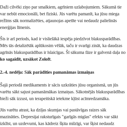
Daži cilvēki ziņo par smalkiem, agrīniem uzlabojumiem. Sākumā tie
var nebūt emocionāli, bet fiziski. Jūs varētu pamanīt, ka jūsu miega
režīms sāk normalizēties, atjaunojas apetīte vai nedaudz palielinās
enerģijas līmenis.
Šis ir arī periods, kad ir vislielākā iespēja piedzīvot blakusparādības.
Mēs tās detalizētāk aplūkosim vēlāk, taču ir svarīgi zināt, ka daudzas
agrīnās blakusparādības ir īslaicīgas. Šī sākuma fāze ir galvenā daļa no
ko sagaidīt, uzsākot Zoloft
.
2.-4. nedēļa: Sāk parādīties pamanāmas izmaiņas
Šajā periodā medikaments ir sācis uzkrāties jūsu organismā, un jūs
varētu sākt sajust pamanāmākas izmaiņas. Sākotnējās blakusparādības
bieži sāk izzust, un terapeitiskā ietekme kļūst acīmredzamāka.
Jūs varētu atrast, ka dziļas skumjas vai pastāvīgas raizes sāk
mazināties. Depresijai raksturīgais "garīgās miglas" efekts var sākt
izklīst, un uzdevumi, kas kādreiz šķita milzīgi, var šķist nedaudz