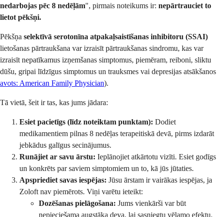
nedarbojas pēc 8 nedēļām
", pirmais noteikums ir:
nepārtrauciet to
lietot pēkšņi.
Pēkšņa
selektīvā serotonīna atpakaļsaistīšanas inhibitoru (SSAI)
lietošanas pārtraukšana var izraisīt pārtraukšanas sindromu, kas var
izraisīt nepatīkamus izņemšanas simptomus, piemēram, reiboni, sliktu
dūšu, gripai līdzīgus simptomus un trauksmes vai depresijas atsākšanos
avots: American Family Physician
).
Tā vietā, šeit ir tas, kas jums jādara:
Esiet pacietīgs (līdz noteiktam punktam):
Dodiet
medikamentiem pilnas 8 nedēļas terapeitiskā devā, pirms izdarāt
jebkādus galīgus secinājumus.
Runājiet ar savu ārstu:
Ieplānojiet atkārtotu vizīti. Esiet godīgs
un konkrēts par saviem simptomiem un to, kā jūs jūtaties.
Apspriediet savas iespējas:
Jūsu ārstam ir vairākas iespējas, ja
Zoloft nav piemērots. Viņi varētu ieteikt:
Dozēšanas pielāgošana:
Jums vienkārši var būt
nepieciešama augstāka deva, lai sasniegtu vēlamo efektu.