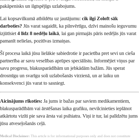
pakāpenisks un ilgtspējīgs uzlabojums.
Lai kopsavilkumā atbildētu uz jautājumu:
cik ilgi Zoloft sāk
darboties?
Jūs varat sagaidīt, ka pilnvērtīgu, dzīvi mainošu ieguvumu
izjūtīsiet
4 līdz 8 nedēļu laikā
, lai gan pirmajās pāris nedēļās jūs varat
pamanīt nelielas, pozitīvas izmaiņas.
Šī procesa laikā jūsu lielākie sabiedrotie ir pacietība pret sevi un cieša
partnerība ar savu veselības aprūpes speciālistu. Informējiet viņus par
savu progresu, blakusparādībām un jebkādām bažām. Jūs sperat
drosmīgu un svarīgu soli uzlabošanās virzienā, un ar laiku un
konsekvenci jūs varat to sasniegt.
Aicinājums rīkoties:
Ja jums ir bažas par saviem medikamentiem,
blakusparādībām vai ārstēšanas laika grafiku, nevilcinieties ieplānot
atkārtotu vizīti pie sava ārsta vai psihiatra. Viņi ir tur, lai palīdzētu jums
jūsu atveseļošanās ceļā.
Medical Disclaimer:
This article is for informational purposes only and does not constitute