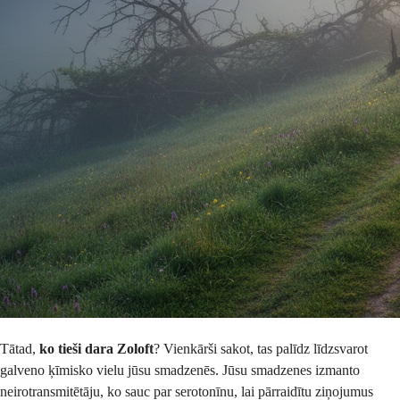
Tātad,
ko tieši dara Zoloft
? Vienkārši sakot, tas palīdz līdzsvarot
galveno ķīmisko vielu jūsu smadzenēs. Jūsu smadzenes izmanto
neirotransmitētāju, ko sauc par serotonīnu, lai pārraidītu ziņojumus