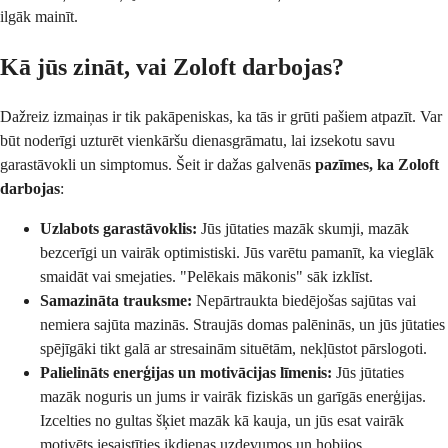
ilgāk mainīt.
Kā jūs zināt, vai Zoloft darbojas?
Dažreiz izmaiņas ir tik pakāpeniskas, ka tās ir grūti pašiem atpazīt. Var
būt noderīgi uzturēt vienkāršu dienasgrāmatu, lai izsekotu savu
garastāvokli un simptomus. Šeit ir dažas galvenās
pazīmes, ka Zoloft
darbojas
:
Uzlabots garastāvoklis:
Jūs jūtaties mazāk skumji, mazāk
bezcerīgi un vairāk optimistiski. Jūs varētu pamanīt, ka vieglāk
smaidāt vai smejaties. "Pelēkais mākonis" sāk izklīst.
Samazināta trauksme:
Nepārtraukta biedējošas sajūtas vai
nemiera sajūta mazinās. Straujās domas palēninās, un jūs jūtaties
spējīgāki tikt galā ar stresainām situētām, nekļūstot pārslogoti.
Palielināts enerģijas un motivācijas līmenis:
Jūs jūtaties
mazāk noguris un jums ir vairāk fiziskās un garīgās enerģijas.
Izcelties no gultas šķiet mazāk kā kauja, un jūs esat vairāk
motivēts iesaistīties ikdienas uzdevumos un hobijos.