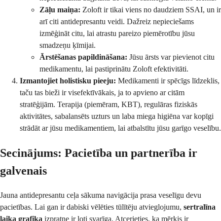
Zāļu maiņa:
Zoloft ir tikai viens no daudziem SSAI, un ir
arī citi antidepresantu veidi. Dažreiz nepieciešams
izmēģināt citu, lai atrastu pareizo piemērotību jūsu
smadzeņu ķīmijai.
Ārstēšanas papildināšana:
Jūsu ārsts var pievienot citu
medikamentu, lai pastiprinātu Zoloft efektivitāti.
Izmantojiet holistisku pieeju:
Medikamenti ir spēcīgs līdzeklis,
taču tas bieži ir visefektīvākais, ja to apvieno ar citām
stratēģijām. Terapija (piemēram, KBT), regulāras fiziskās
aktivitātes, sabalansēts uzturs un laba miega higiēna var kopīgi
strādāt ar jūsu medikamentiem, lai atbalstītu jūsu garīgo veselību.
Secinājums: Pacietība un partnerība ir
galvenais
Jauna antidepresantu ceļa sākuma navigācija prasa veselīgu devu
pacietības. Lai gan ir dabiski vēlēties tūlītēju atvieglojumu,
sertralīna
laika grafika
izpratne ir ļoti svarīga. Atcerieties, ka mērķis ir