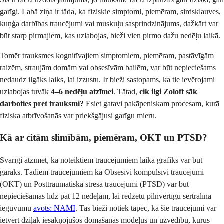
garīgi. Labā ziņa ir tāda, ka fiziskie simptomi, piemēram, sirdsklauves,
kuņģa darbības traucējumi vai muskuļu sasprindzinājums, dažkārt var
būt starp pirmajiem, kas uzlabojas, bieži vien pirmo dažu nedēļu laikā.
Tomēr trauksmes kognitīvajiem simptomiem, piemēram, pastāvīgām
raizēm, straujām domām vai obsesīvām bailēm, var būt nepieciešams
nedaudz ilgāks laiks, lai izzustu. Ir bieži sastopams, ka tie ievērojami
uzlabojas tuvāk
4–6 nedēļu atzīmei
. Tātad,
cik ilgi Zoloft sāk
darboties pret trauksmi?
Esiet gatavi pakāpeniskam procesam, kurā
fiziska atbrīvošanās var priekšgājusi garīgu mieru.
Kā ar citām slimībām, piemēram, OKT un PTSD?
Svarīgi atzīmēt, ka noteiktiem traucējumiem laika grafiks var būt
garāks. Tādiem traucējumiem kā Obsesīvi kompulsīvi traucējumi
(OKT) un Posttraumatiskā stresa traucējumi (PTSD) var būt
nepieciešamas līdz pat 12 nedēļām, lai redzētu pilnvērtīgu sertralīna
ieguvumu
avots: NAMI
. Tas bieži notiek tāpēc, ka šie traucējumi var
ietvert dziļāk iesakņojušos domāšanas modeļus un uzvedību, kurus