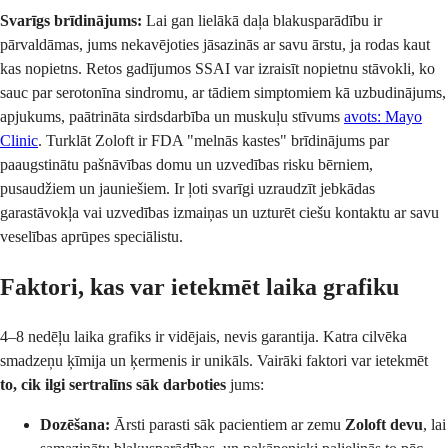
Svarīgs brīdinājums:
Lai gan lielākā daļa blakusparādību ir
pārvaldāmas, jums nekavējoties jāsazinās ar savu ārstu, ja rodas kaut
kas nopietns. Retos gadījumos SSAI var izraisīt nopietnu stāvokli, ko
sauc par serotonīna sindromu, ar tādiem simptomiem kā uzbudinājums,
apjukums, paātrināta sirdsdarbība un muskuļu stīvums
avots: Mayo
Clinic
. Turklāt Zoloft ir FDA "melnās kastes" brīdinājums par
paaugstinātu pašnāvības domu un uzvedības risku bērniem,
pusaudžiem un jauniešiem. Ir ļoti svarīgi uzraudzīt jebkādas
garastāvokļa vai uzvedības izmaiņas un uzturēt ciešu kontaktu ar savu
veselības aprūpes speciālistu.
Faktori, kas var ietekmēt laika grafiku
4–8 nedēļu laika grafiks ir vidējais, nevis garantija. Katra cilvēka
smadzeņu ķīmija un ķermenis ir unikāls. Vairāki faktori var ietekmēt
to, cik ilgi sertralīns sāk darboties
jums:
Dozēšana:
Ārsti parasti sāk pacientiem ar zemu
Zoloft devu
, lai