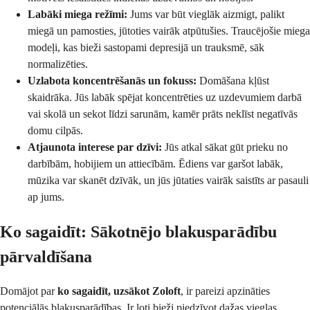
Labāki miega režīmi:
Jums var būt vieglāk aizmigt, palikt
miegā un pamosties, jūtoties vairāk atpūtušies. Traucējošie miega
modeļi, kas bieži sastopami depresijā un trauksmē, sāk
normalizēties.
Uzlabota koncentrēšanās un fokuss:
Domāšana kļūst
skaidrāka. Jūs labāk spējat koncentrēties uz uzdevumiem darbā
vai skolā un sekot līdzi sarunām, kamēr prāts neklīst negatīvās
domu cilpās.
Atjaunota interese par dzīvi:
Jūs atkal sākat gūt prieku no
darbībām, hobijiem un attiecībām. Ēdiens var garšot labāk,
mūzika var skanēt dzīvāk, un jūs jūtaties vairāk saistīts ar pasauli
ap jums.
Ko sagaidīt: Sākotnējo blakusparādību
pārvaldīšana
Domājot par
ko sagaidīt, uzsākot Zoloft
, ir pareizi apzināties
potenciālās blakusparādības. Ir ļoti bieži piedzīvot dažas vieglas