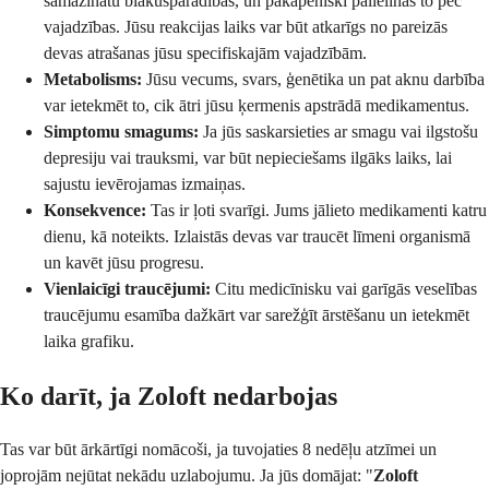
samazinātu blakusparādības, un pakāpeniski palielinās to pēc
vajadzības. Jūsu reakcijas laiks var būt atkarīgs no pareizās
devas atrašanas jūsu specifiskajām vajadzībām.
Metabolisms:
Jūsu vecums, svars, ģenētika un pat aknu darbība
var ietekmēt to, cik ātri jūsu ķermenis apstrādā medikamentus.
Simptomu smagums:
Ja jūs saskarsieties ar smagu vai ilgstošu
depresiju vai trauksmi, var būt nepieciešams ilgāks laiks, lai
sajustu ievērojamas izmaiņas.
Konsekvence:
Tas ir ļoti svarīgi. Jums jālieto medikamenti katru
dienu, kā noteikts. Izlaistās devas var traucēt līmeni organismā
un kavēt jūsu progresu.
Vienlaicīgi traucējumi:
Citu medicīnisku vai garīgās veselības
traucējumu esamība dažkārt var sarežģīt ārstēšanu un ietekmēt
laika grafiku.
Ko darīt, ja Zoloft nedarbojas
Tas var būt ārkārtīgi nomācoši, ja tuvojaties 8 nedēļu atzīmei un
joprojām nejūtat nekādu uzlabojumu. Ja jūs domājat: "
Zoloft