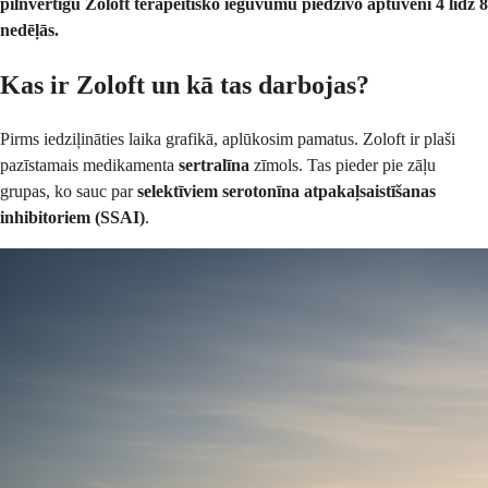
pilnvērtīgu Zoloft terapeitisko ieguvumu piedzīvo aptuveni 4 līdz 8
nedēļās.
Kas ir Zoloft un kā tas darbojas?
Pirms iedziļināties laika grafikā, aplūkosim pamatus. Zoloft ir plaši
pazīstamais medikamenta
sertralīna
zīmols. Tas pieder pie zāļu
grupas, ko sauc par
selektīviem serotonīna atpakaļsaistīšanas
inhibitoriem (SSAI)
.