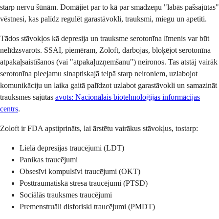
starp nervu šūnām. Domājiet par to kā par smadzeņu "labās pašsajūtas"
vēstnesi, kas palīdz regulēt garastāvokli, trauksmi, miegu un apetīti.
Tādos stāvokļos kā depresija un trauksme serotonīna līmenis var būt
nelīdzsvarots. SSAI, piemēram, Zoloft, darbojas, bloķējot serotonīna
atpakaļsaistīšanos (vai "atpakaļuzņemšanu") neironos. Tas atstāj vairāk
serotonīna pieejamu sinaptiskajā telpā starp neironiem, uzlabojot
komunikāciju un laika gaitā palīdzot uzlabot garastāvokli un samazināt
trauksmes sajūtas
avots: Nacionālais biotehnoloģijas informācijas
centrs
.
Zoloft ir FDA apstiprināts, lai ārstētu vairākus stāvokļus, tostarp:
Lielā depresijas traucējumi (LDT)
Panikas traucējumi
Obsesīvi kompulsīvi traucējumi (OKT)
Posttraumatiskā stresa traucējumi (PTSD)
Sociālās trauksmes traucējumi
Premenstruāli disforiski traucējumi (PMDT)