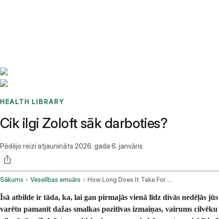
Benchmarks
Stories
FAQ
Sign up / Log in
HEALTH LIBRARY
Cik ilgi Zoloft sāk darboties?
Pēdējo reizi atjaunināts
2026. gada 6. janvāris
Sākums
Veselības emuārs
How Long Does It Take For Zoloft To Work
Īsā atbilde ir tāda, ka, lai gan pirmajās vienā līdz divās nedēļās jūs
varētu pamanīt dažas smalkas pozitīvas izmaiņas, vairums cilvēku