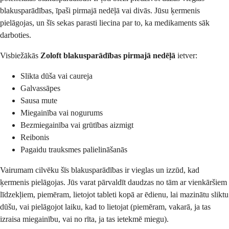
blakusparādības, īpaši pirmajā nedēļā vai divās. Jūsu ķermenis
pielāgojas, un šīs sekas parasti liecina par to, ka medikaments sāk
darboties.
Visbiežākās
Zoloft blakusparādības pirmajā nedēļā
ietver:
Slikta dūša vai caureja
Galvassāpes
Sausa mute
Miegainība vai nogurums
Bezmiegainība vai grūtības aizmigt
Reibonis
Pagaidu trauksmes palielināšanās
Vairumam cilvēku šīs blakusparādības ir vieglas un izzūd, kad
ķermenis pielāgojas. Jūs varat pārvaldīt daudzas no tām ar vienkāršiem
līdzekļiem, piemēram, lietojot tableti kopā ar ēdienu, lai mazinātu sliktu
dūšu, vai pielāgojot laiku, kad to lietojat (piemēram, vakarā, ja tas
izraisa miegainību, vai no rīta, ja tas ietekmē miegu).