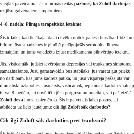
vieglāk paveicami. Tās ir pirmās reālās
pazīmes, ka Zoloft darbojas
uz jūsu galvenajiem simptomiem.
4.-8. nedēļa: Pilnīga terapeitiskā ietekme
Šis ir laiks, kad lielākajai daļai cilvēku notiek patiesa burvība. Līdz tam
brīdim jūsu smadzenes ir pilnībā pielāgojušās serotonīna līmeņa
izmaiņām, un jums vajadzētu izjust medikamenta pilnvērtīgo ietekmi.
Jūs, visticamāk, jutīsiet ievērojamu depresijas vai trauksmes simptomu
samazināšanos. Jūsu garastāvoklis būs stabilāks, jūs varētu gūt prieku
no darbībām, kas jums kādreiz patika, un jūsu vispārējā pašsajūta var
dramatiski uzlaboties. Jūsu ārsts, visticamāk, ieplānos atkārtotu vizīti ap
6. vai 8. nedēļu, lai novērtētu jūsu progresu un noteiktu, vai pašreizējā
Zoloft deva
jums ir piemērota. Šis ir galvenais laika posms, lai
atbildētu uz lielo jautājumu:
cik ilgi Zoloft sāk darboties?
Cik ilgi Zoloft sāk darboties pret trauksmi?
Šis ir bieži uzdots jautājums, jo trauksme bieži izpaužas gan fiziski, gan