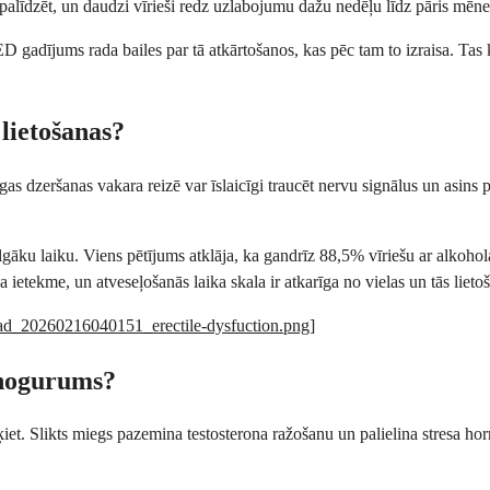
palīdzēt, un daudzi vīrieši redz uzlabojumu dažu nedēļu līdz pāris mēne
ED gadījums rada bailes par tā atkārtošanos, kas pēc tam to izraisa. Tas kļ
 lietošanas?
as dzeršanas vakara reizē var īslaicīgi traucēt nervu signālus un asins
 ilgāku laiku. Viens pētījums atklāja, ka gandrīz 88,5% vīriešu ar alkoh
ietekme, un atveseļošanās laika skala ir atkarīga no vielas un tās lieto
load_20260216040151_erectile-dysfuction.png
]
 nogurums?
et. Slikts miegs pazemina testosterona ražošanu un palielina stresa ho