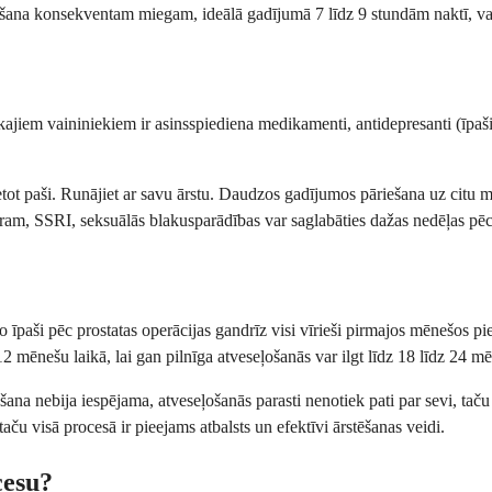
kšana konsekventam miegam, ideālā gadījumā 7 līdz 9 stundām naktī, var 
kajiem vaininiekiem ir asinsspiediena medikamenti, antidepresanti (īpa
ietot paši. Runājiet ar savu ārstu. Daudzos gadījumos pāriešana uz citu
am, SSRI, seksuālās blakusparādības var saglabāties dažas nedēļas pēc 
. Jo īpaši pēc prostatas operācijas gandrīz visi vīrieši pirmajos mēnešos
2 mēnešu laikā, lai gan pilnīga atveseļošanās var ilgt līdz 18 līdz 24 m
āšana nebija iespējama, atveseļošanās parasti nenotiek pati par sevi, tač
ču visā procesā ir pieejams atbalsts un efektīvi ārstēšanas veidi.
cesu?