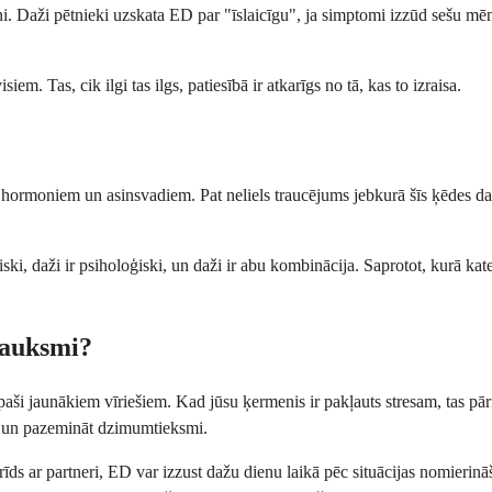
ni. Daži pētnieki uzskata ED par "īslaicīgu", ja simptomi izzūd sešu mē
iem. Tas, cik ilgi tas ilgs, patiesībā ir atkarīgs no tā, kas to izraisa.
ormoniem un asinsvadiem. Pat neliels traucējums jebkurā šīs ķēdes daļā v
iziski, daži ir psiholoģiski, un daži ir abu kombinācija. Saprotot, kurā kat
trauksmi?
paši jaunākiem vīriešiem. Kad jūsu ķermenis ir pakļauts stresam, tas pār
m un pazemināt dzimumtieksmi.
trīds ar partneri, ED var izzust dažu dienu laikā pēc situācijas nomierinā