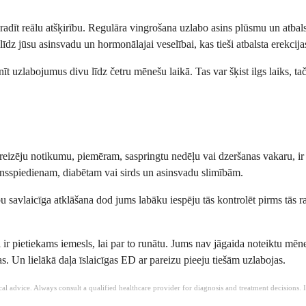
radīt reālu atšķirību. Regulāra vingrošana uzlabo asins plūsmu un atbals
z jūsu asinsvadu un hormonālajai veselībai, kas tieši atbalsta erekcija
 uzlabojumus divu līdz četru mēnešu laikā. Tas var šķist ilgs laiks, taču
ienreizēju notikumu, piemēram, saspringtu nedēļu vai dzeršanas vakaru, ir
nsspiedienam, diabētam vai sirds un asinsvadu slimībām.
ību savlaicīga atklāšana dod jums labāku iespēju tās kontrolēt pirms tās r
vi ir pietiekams iemesls, lai par to runātu. Jums nav jāgaida noteiktu mē
as. Un lielākā daļa īslaicīgas ED ar pareizu pieeju tiešām uzlabojas.
ical advice. Always consult a qualified healthcare provider for diagnosis and treatment decisions