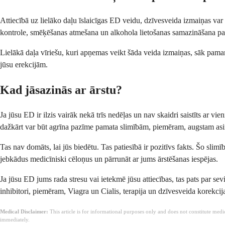
Attiecībā uz lielāko daļu īslaicīgas ED veidu, dzīvesveida izmaiņas var 
kontrole, smēķēšanas atmešana un alkohola lietošanas samazināšana palīd
Lielākā daļa vīriešu, kuri apņemas veikt šāda veida izmaiņas, sāk pamanīt
jūsu erekcijām.
Kad jāsazinās ar ārstu?
Ja jūsu ED ir ilzis vairāk nekā trīs nedēļas un nav skaidri saistīts ar v
dažkārt var būt agrīna pazīme pamata slimībām, piemēram, augstam asi
Tas nav domāts, lai jūs biedētu. Tas patiesībā ir pozitīvs fakts. Šo slim
jebkādus medicīniski cēloņus un pārrunāt ar jums ārstēšanas iespējas.
Ja jūsu ED jums rada stresu vai ietekmē jūsu attiecības, tas pats par se
inhibitori, piemēram, Viagra un Cialis, terapija un dzīvesveida korekcij
Medical Disclaimer:
This article is for informational purposes only and does not constitute med
immediately.