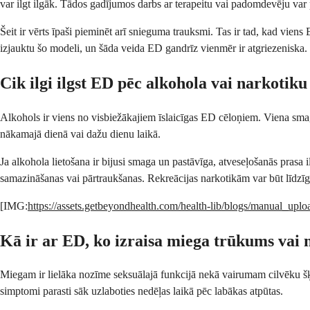
var ilgt ilgāk. Tādos gadījumos darbs ar terapeitu vai padomdevēju var 
Šeit ir vērts īpaši pieminēt arī snieguma trauksmi. Tas ir tad, kad viens 
izjauktu šo modeli, un šāda veida ED gandrīz vienmēr ir atgriezeniska.
Cik ilgi ilgst ED pēc alkohola vai narkotiku
Alkohols ir viens no visbiežākajiem īslaicīgas ED cēloņiem. Viena smag
nākamajā dienā vai dažu dienu laikā.
Ja alkohola lietošana ir bijusi smaga un pastāvīga, atveseļošanās prasa
samazināšanas vai pārtraukšanas. Rekreācijas narkotikām var būt līdzīga 
[IMG:
https://assets.getbeyondhealth.com/health-lib/blogs/manual_up
Kā ir ar ED, ko izraisa miega trūkums vai
Miegam ir lielāka nozīme seksuālajā funkcijā nekā vairumam cilvēku šķi
simptomi parasti sāk uzlaboties nedēļas laikā pēc labākas atpūtas.