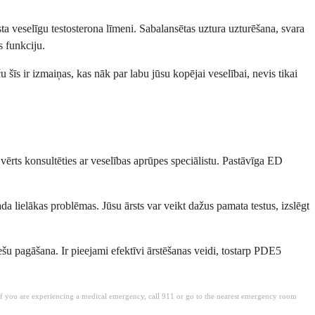
ta veselīgu testosterona līmeni. Sabalansētas uztura uzturēšana, svara
s funkciju.
 šīs ir izmaiņas, kas nāk par labu jūsu kopējai veselībai, nevis tikai
 vērts konsultēties ar veselības aprūpes speciālistu. Pastāvīga ED
ada lielākas problēmas. Jūsu ārsts var veikt dažus pamata testus, izslēgt
nešu pagāšana. Ir pieejami efektīvi ārstēšanas veidi, tostarp PDE5
. If you are experiencing a medical emergency, call 911 or go to the nearest emergency room