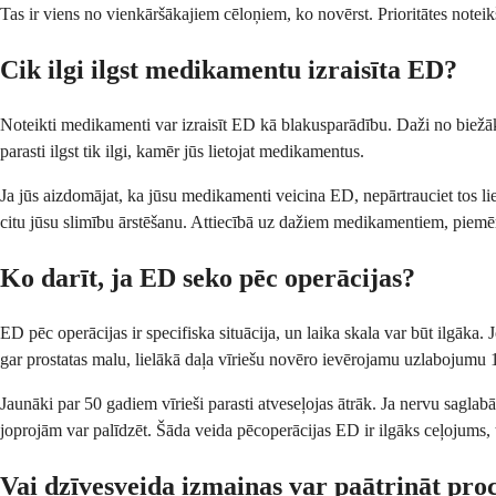
Tas ir viens no vienkāršākajiem cēloņiem, ko novērst. Prioritātes notei
Cik ilgi ilgst medikamentu izraisīta ED?
Noteikti medikamenti var izraisīt ED kā blakusparādību. Daži no biežā
parasti ilgst tik ilgi, kamēr jūs lietojat medikamentus.
Ja jūs aizdomājat, ka jūsu medikamenti veicina ED, nepārtrauciet tos l
citu jūsu slimību ārstēšanu. Attiecībā uz dažiem medikamentiem, piemēr
Ko darīt, ja ED seko pēc operācijas?
ED pēc operācijas ir specifiska situācija, un laika skala var būt ilgāka
gar prostatas malu, lielākā daļa vīriešu novēro ievērojamu uzlabojumu 1
Jaunāki par 50 gadiem vīrieši parasti atveseļojas ātrāk. Ja nervu saglab
joprojām var palīdzēt. Šāda veida pēcoperācijas ED ir ilgāks ceļojums, ta
Vai dzīvesveida izmaiņas var paātrināt pro