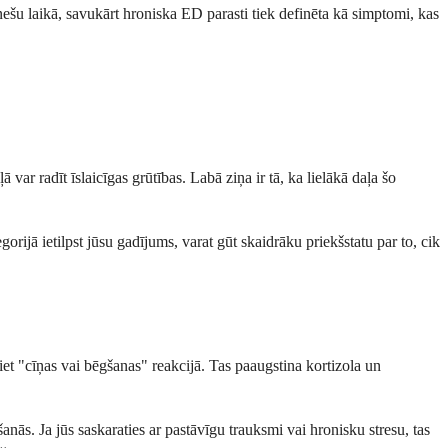
nešu laikā, savukārt hroniska ED parasti tiek definēta kā simptomi, kas
ar radīt īslaicīgas grūtības. Labā ziņa ir tā, ka lielākā daļa šo
egorijā ietilpst jūsu gadījums, varat gūt skaidrāku priekšstatu par to, cik
iet "cīņas vai bēgšanas" reakcijā. Tas paaugstina kortizola un
šanās. Ja jūs saskaraties ar pastāvīgu trauksmi vai hronisku stresu, tas