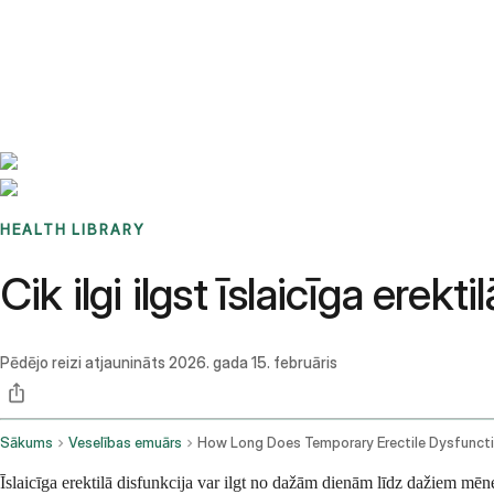
Benchmarks
Stories
FAQ
Sign up / Log in
HEALTH LIBRARY
Cik ilgi ilgst īslaicīga erekt
Pēdējo reizi atjaunināts
2026. gada 15. februāris
Sākums
Veselības emuārs
Īslaicīga erektilā disfunkcija var ilgt no dažām dienām līdz dažiem mēneš