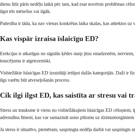
dienu līdz pāris nedēļu laikā pēc tam, kad esat novērsis problēmas cēlo
ilgst trīs mēnešus vai ilgāk.
Patiesība ir tāda, ka nav vienas konkrētas laika skalas, kas attiektos uz vis
Kas vispār izraisa īslaicīgu ED?
Erekcijas ir atkarīgas no signālu ķēdes starp jūsu smadzenēm, nerviem, h
traucējumu ir atgriezeniski.
Visbiežākie īslaicīgas ED izraisītāji ietilpst dažās kategorijās. Daži ir f
ilgs varētu būt atveseļošanās process.
Cik ilgi ilgst ED, kas saistīta ar stresu vai 
Stress un trauksme ir viens no visbiežākajiem īslaicīgas ED cēloņiem, ī
adrenalīna līmeni, kas var samazināt asins plūsmu uz dzimumorgānie
Ja stress ir situatīvs, piemēram, saspringta nedēļa darbā vai saspringts s