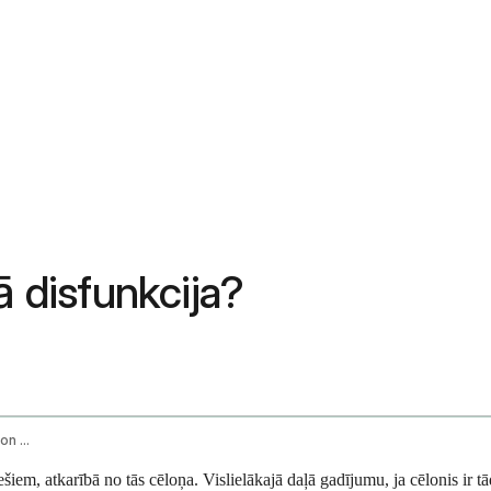
ilā disfunkcija?
How Long Does Temporary Erectile Dysfunction Last
iem, atkarībā no tās cēloņa. Vislielākajā daļā gadījumu, ja cēlonis ir tād