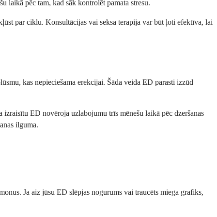
šu laikā pēc tam, kad sāk kontrolēt pamata stresu.
ūst par ciklu. Konsultācijas vai seksa terapija var būt ļoti efektīva, lai
 plūsmu, kas nepieciešama erekcijai. Šāda veida ED parasti izzūd
ola izraisītu ED novēroja uzlabojumu trīs mēnešu laikā pēc dzeršanas
šanas ilguma.
rmonus. Ja aiz jūsu ED slēpjas nogurums vai traucēts miega grafiks,