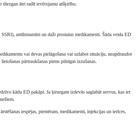
diezgan ātri radīt ievērojamu atšķirību.
ši SSRI), antihistamīni un daži prostatas medikamenti. Šāda veida ED
 medikamentu vai devas pielāgošana var uzlabot situāciju, neapdraudot
lietošanas pārtraukšanas pirms pilnīgas izzušanas.
 piedzīvo kādu ED pakāpi. Ja ķirurgam izdevās saglabāt nervus, kas iet
ēnešiem.
u ārstēšanas iespējas, piemēram, medikamenti, injekcijas un ierīces,