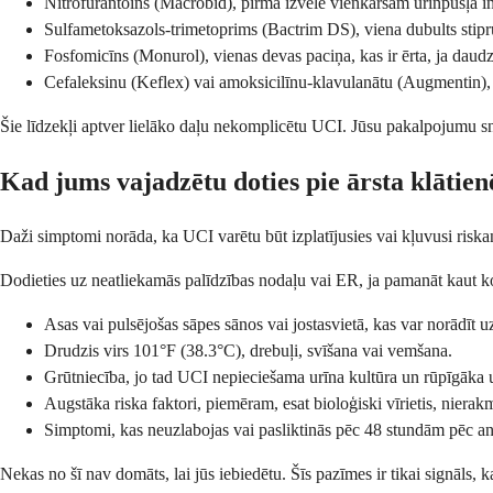
Nitrofurantoīns (Macrobid), pirmā izvēle vienkāršām urīnpūšļa in
Sulfametoksazols-trimetoprims (Bactrim DS), viena dubults stiprum
Fosfomicīns (Monurol), vienas devas paciņa, kas ir ērta, ja daudz
Cefaleksinu (Keflex) vai amoksicilīnu-klavulanātu (Augmentin), al
Šie līdzekļi aptver lielāko daļu nekomplicētu UCI. Jūsu pakalpojumu sn
Kad jums vajadzētu doties pie ārsta klātien
Daži simptomi norāda, ka UCI varētu būt izplatījusies vai kļuvusi riskant
Dodieties uz neatliekamās palīdzības nodaļu vai ER, ja pamanāt kaut ko
Asas vai pulsējošas sāpes sānos vai jostasvietā, kas var norādīt u
Drudzis virs 101°F (38.3°C), drebuļi, svīšana vai vemšana.
Grūtniecība, jo tad UCI nepieciešama urīna kultūra un rūpīgāka 
Augstāka riska faktori, piemēram, esat bioloģiski vīrietis, niera
Simptomi, kas neuzlabojas vai pasliktinās pēc 48 stundām pēc ant
Nekas no šī nav domāts, lai jūs iebiedētu. Šīs pazīmes ir tikai signāls, k