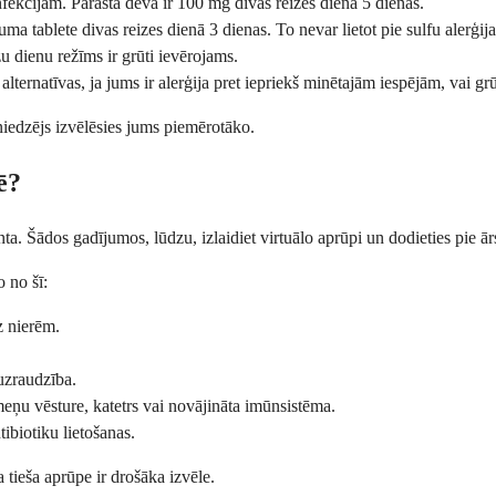
fekcijām. Parastā deva ir 100 mg divas reizes dienā 5 dienas.
a tablete divas reizes dienā 3 dienas. To nevar lietot pie sulfu alerģija
u dienu režīms ir grūti ievērojams.
ternatīvas, ja jums ir alerģija pret iepriekš minētajām iespējām, vai g
iedzējs izvēlēsies jums piemērotāko.
ē?
a. Šādos gadījumos, lūdzu, izlaidiet virtuālo aprūpi un dodieties pie ārs
 no šī:
z nierēm.
uzraudzība.
kmeņu vēsture, katetrs vai novājināta imūnsistēma.
ibiotiku lietošanas.
a tieša aprūpe ir drošāka izvēle.