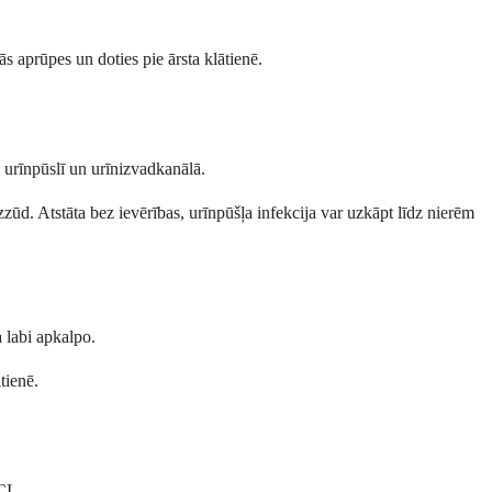
lās aprūpes un doties pie ārsta klātienē.
, urīnpūslī un urīnizvadkanālā.
izzūd. Atstāta bez ievērības, urīnpūšļa infekcija var uzkāpt līdz nierēm
 labi apkalpo.
tienē.
CI.