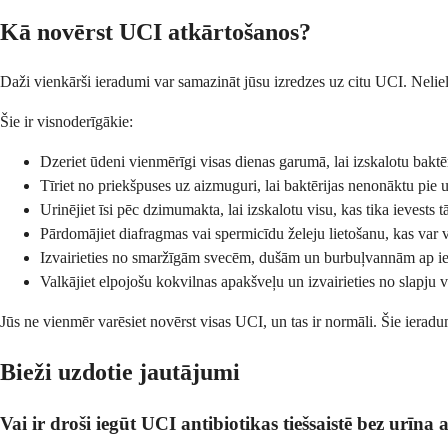
Kā novērst UCI atkārtošanos?
Daži vienkārši ieradumi var samazināt jūsu izredzes uz citu UCI. Neliel
Šie ir visnoderīgākie:
Dzeriet ūdeni vienmērīgi visas dienas garumā, lai izskalotu baktēr
Tīriet no priekšpuses uz aizmuguri, lai baktērijas nenonāktu pie 
Urinējiet īsi pēc dzimumakta, lai izskalotu visu, kas tika ievests tā
Pārdomājiet diafragmas vai spermicīdu želeju lietošanu, kas var v
Izvairieties no smaržīgām svecēm, dušām un burbuļvannām ap i
Valkājiet elpojošu kokvilnas apakšveļu un izvairieties no slapju 
Jūs ne vienmēr varēsiet novērst visas UCI, un tas ir normāli. Šie ieradum
Bieži uzdotie jautājumi
Vai ir droši iegūt UCI antibiotikas tiešsaistē bez urīna 