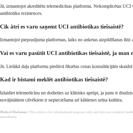
Jā, izmantojot akreditētu telemedicīnas platformu. Nekomplicētas UCI va
antibiotiku rezistences.
Cik ātri es varu saņemt UCI antibiotikas tiešsaistē?
Izmantojot pieprasījuma platformas, laiks no anketas aizpildīšanas līdz 
Vai es varu pasūtīt UCI antibiotikas tiešsaistē, ja ma
Jā. Lielākā daļa platformu piedāvā fiksētas cenas konsultācijām skaidr
Kad ir bīstami meklēt antibiotikas tiešsaistē?
Izlaidiet telemedicīnu un dodieties uz klīnisko aprūpi, ja jums ir drudzi
novājinātiem cilvēkiem ir nepieciešama arī klātienes urīna kultūra.
Medical Disclaimer:
This article is for informational purposes only and does not constitute med
immediately.