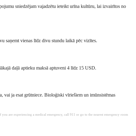
jumu sniedzējam vajadzētu ieteikt urīna kultūru, lai izvairītos no
vu saņemt vienas līdz divu stundu laikā pēc vizītes.
elākajā daļā aptieku maksā aptuveni 4 līdz 15 USD.
ša, vai ja esat grūtniece. Bioloģiski vīriešiem un imūnsistēmas
. If you are experiencing a medical emergency, call 911 or go to the nearest emergency room