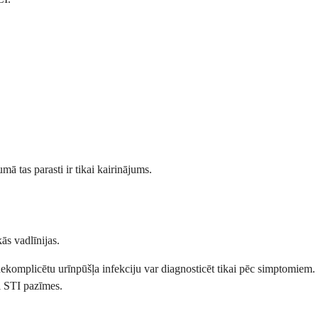
ā tas parasti ir tikai kairinājums.
ās vadlīnijas.
 nekomplicētu urīnpūšļa infekciju var diagnosticēt tikai pēc simptomiem.
i STI pazīmes.