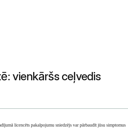
stē: vienkāršs ceļvedis
s gadījumā licencēts pakalpojumu sniedzējs var pārbaudīt jūsu simptomus