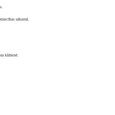
s.
rūtniecības sākumā.
ta klātienē.