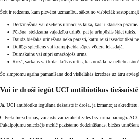
Šeit ir redzams, kam pievērst uzmanību, sākot no visbiežāk sastopama
Dedzināšana vai dzēliens urinācijas laikā, kas ir klasiskā pazīme.
Pēkšņa, steidzama vajadzība urinēt, pat ja urīnpūslis šķiet tukšs.
Daudz biežāka urinēšana nekā parasti, katru reizi izvadot tikai n
Dullīgs spiediens vai krampjveida sāpes vēdera lejasdaļā.
Dūmakains vai stipri smaržojošs urīns.
Rozā, sarkans vai kolas krāsas urīns, kas norāda uz nelielu asiņo
Šo simptomu agrīna pamanīšana dod vislielākās izredzes uz ātru atviegloj
Vai ir droši iegūt UCI antibiotikas tiešsaist
Jā. UCI antibiotiku iegūšana tiešsaistē ir droša, ja izmantojat akreditēt
Cilvēki bieži brīnās, vai ārsts var izrakstīt zāles bez urīna parauga. 
Pakalpojumu sniedzējs meklē pazīstamo dedzināšanas, biežas urinēšanas