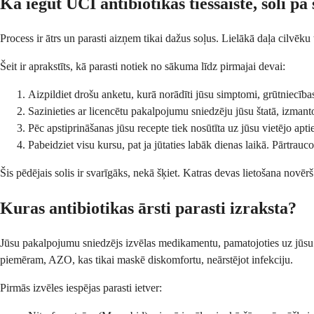
Kā iegūt UCI antibiotikas tiešsaistē, soli pa
Process ir ātrs un parasti aizņem tikai dažus soļus. Lielākā daļa cilvēk
Šeit ir aprakstīts, kā parasti notiek no sākuma līdz pirmajai devai:
Aizpildiet drošu anketu, kurā norādīti jūsu simptomi, grūtniecības 
Sazinieties ar licencētu pakalpojumu sniedzēju jūsu štatā, izmanto
Pēc apstiprināšanas jūsu recepte tiek nosūtīta uz jūsu vietējo apt
Pabeidziet visu kursu, pat ja jūtaties labāk dienas laikā. Pārtrauco
Šis pēdējais solis ir svarīgāks, nekā šķiet. Katras devas lietošana novēr
Kuras antibiotikas ārsti parasti izraksta?
Jūsu pakalpojumu sniedzējs izvēlas medikamentu, pamatojoties uz jūsu aler
piemēram, AZO, kas tikai maskē diskomfortu, neārstējot infekciju.
Pirmās izvēles iespējas parasti ietver: