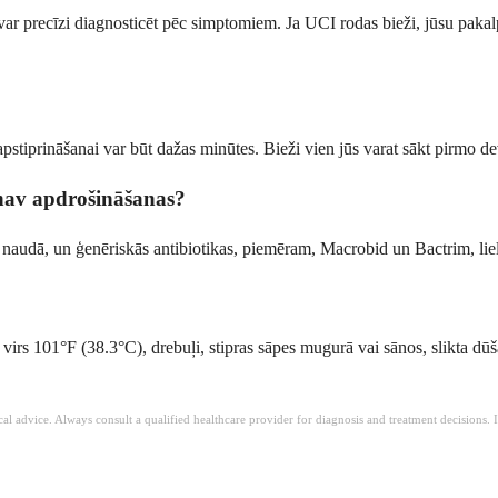
r precīzi diagnosticēt pēc simptomiem. Ja UCI rodas bieži, jūsu pakalpo
apstiprināšanai var būt dažas minūtes. Bieži vien jūs varat sākt pirmo de
n nav apdrošināšanas?
ā naudā, un ģenēriskās antibiotikas, piemēram, Macrobid un Bactrim, li
s virs 101°F (38.3°C), drebuļi, stipras sāpes mugurā vai sānos, slikta dū
ical advice. Always consult a qualified healthcare provider for diagnosis and treatment decisions