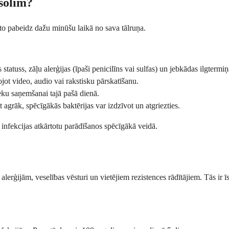
 solim?
u to pabeidz dažu minūšu laikā no sava tālruņa.
statuss, zāļu alerģijas (īpaši penicilīns vai sulfas) un jebkādas ilgtermiņ
jot video, audio vai rakstisku pārskatīšanu.
ieku saņemšanai tajā pašā dienā.
t agrāk, spēcīgākās baktērijas var izdzīvot un atgriezties.
š infekcijas atkārtotu parādīšanos spēcīgākā veidā.
ģijām, veselības vēsturi un vietējiem rezistences rādītājiem. Tās ir īsta