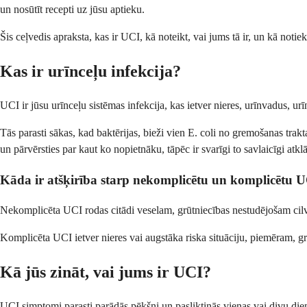
un nosūtīt recepti uz jūsu aptieku.
Šis ceļvedis apraksta, kas ir UCI, kā noteikt, vai jums tā ir, un kā notiek
Kas ir urīnceļu infekcija?
UCI ir jūsu urīnceļu sistēmas infekcija, kas ietver nieres, urīnvadus, 
Tās parasti sākas, kad baktērijas, bieži vien E. coli no gremošanas trakt
un pārvērsties par kaut ko nopietnāku, tāpēc ir svarīgi to savlaicīgi atklā
Kāda ir atšķirība starp nekomplicētu un komplicētu 
Nekomplicēta UCI rodas citādi veselam, grūtniecības nestudējošam cilvē
Komplicēta UCI ietver nieres vai augstāka riska situāciju, piemēram, grū
Kā jūs zināt, vai jums ir UCI?
UCI simptomi parasti parādās pēkšņi un pasliktinās vienas vai divu die