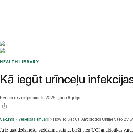
Benchmarks
Stories
FAQ
Sign up / Log in
HEALTH LIBRARY
Kā iegūt urīnceļu infekcija
Pēdējo reizi atjaunināts
2026. gada 6. jūlijs
Sākums
Veselības emuārs
Ja izjūtat dedzinošu, steidzamu sajūtu, bieži vien UCI antibiotikas var