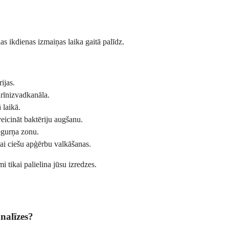
as ikdienas izmaiņas laika gaitā palīdz.
ijas.
urīnizvadkanāla.
 laikā.
eicināt baktēriju augšanu.
egurņa zonu.
vai ciešu apģērbu valkāšanas.
i tikai palielina jūsu izredzes.
analīzes?