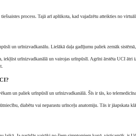
 tiešsaistes process. Tajā arī aplūkota, kad vajadzētu atteikties no virtuā
urīnpūsli un urīnizvadkanālu. Lielākā daļa gadījumu paliek zemāk sistēmā
a, iekļūst urīnizvadkanālā un vairojas urīnpūslī. Agrīni ārstēta UCI ātri 
t.
UCI?
kam un paliek urīnpūslī un urīnizvadkanālā. Šīs ir tās, ko telemedicīna
tniecību, diabētu vai neparastu urīnceļu anatomiju. Tās ir jāapskata klā
nu laikā. Ja parādās vairāki no šiem simptomiem kopā, visticamāk, ir U