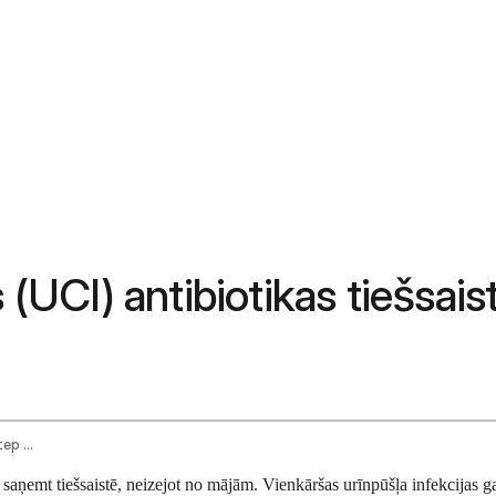
s (UCI) antibiotikas tiešsai
How To Get Uti Antibiotics Online Step By Step Guide
at saņemt tiešsaistē, neizejot no mājām. Vienkāršas urīnpūšļa infekcija