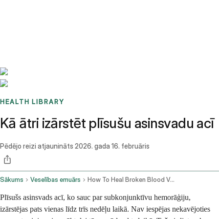
Benchmarks
Stories
FAQ
Sign up / Log in
HEALTH LIBRARY
Kā ātri izārstēt plīsušu asinsvadu acī
Pēdējo reizi atjaunināts
2026. gada 16. februāris
Sākums
Veselības emuārs
How To Heal Broken Blood Vessel In Eye Fast
Plīsušs asinsvads acī, ko sauc par subkonjunktīvu hemorāģiju,
izārstējas pats vienas līdz trīs nedēļu laikā. Nav iespējas nekavējoties