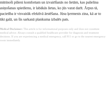
mitrinoši pilieni komfortam un izvairīšanās no lietām, kas palielina
asiņošanas spiedienu, ir labākās lietas, ko jūs varat darīt. Ārpus tā,
pacietība ir visvairāk efektīvā ārstēšana. Jūsu ķermenis zina, kā ar to
tikt galā, un šis sarkanā plankuma izbalēs pats.
Medical Disclaimer:
This article is for informational purposes only and does not constitute
medical advice. Always consult a qualified healthcare provider for diagnosis and treatment
decisions. If you are experiencing a medical emergency, call 911 or go to the nearest emergency
room immediately.