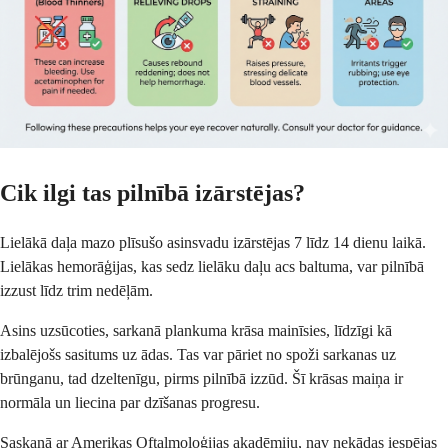
Cik ilgi tas pilnībā izārstējas?
Lielākā daļa mazo plīsušo asinsvadu izārstējas 7 līdz 14 dienu laikā.
Lielākas hemorāģijas, kas sedz lielāku daļu acs baltuma, var pilnībā
izzust līdz trim nedēļām.
Asins uzsūcoties, sarkanā plankuma krāsa mainīsies, līdzīgi kā
izbalējošs sasitums uz ādas. Tas var pāriet no spoži sarkanas uz
brūnganu, tad dzeltenīgu, pirms pilnībā izzūd. Šī krāsas maiņa ir
normāla un liecina par dzīšanas progresu.
Saskaņā ar Amerikas Oftalmoloģijas akadēmiju,
nav nekādas iespējas