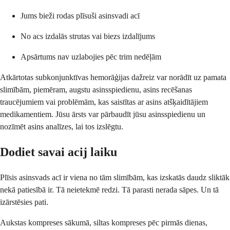
Jums bieži rodas plīsuši asinsvadi acī
No acs izdalās strutas vai biezs izdalījums
Apsārtums nav uzlabojies pēc trim nedēļām
Atkārtotas subkonjunktīvas hemorāģijas dažreiz var norādīt uz pamata
slimībām, piemēram, augstu asinsspiedienu, asins recēšanas
traucējumiem vai problēmām, kas saistītas ar asins atšķaidītājiem
medikamentiem. Jūsu ārsts var pārbaudīt jūsu asinsspiedienu un
nozīmēt asins analīzes, lai tos izslēgtu.
Dodiet savai acij laiku
Plīsis asinsvads acī ir viena no tām slimībām, kas izskatās daudz sliktāk
nekā patiesībā ir. Tā neietekmē redzi. Tā parasti nerada sāpes. Un tā
izārstēsies pati.
Aukstas kompreses sākumā, siltas kompreses pēc pirmās dienas,