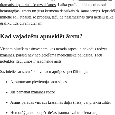
dramatiski paātrināt šo uzsūkšanos
. Laika grafiku lielā mērā nosaka
hemorāģijas izmērs un jūsu ķermeņa dabiskais dzīšanas temps. Iepriekš
minētie soļi atbalsta šo procesu, taču tie nesamazinās divu nedēļu laika
grafiku līdz divām dienām.
Kad vajadzētu apmeklēt ārstu?
Vienam plīsušam asinsvadam, kas nerada sāpes un nekādus redzes
izmaiņas, parasti nav nepieciešama medicīniska palīdzība. Taču
noteiktos gadījumos ir jāapmeklē ārsts.
Sazinieties ar savu ārstu vai acu aprūpes speciālistu, ja:
Apsārtumam pievienojas acu sāpes
Jūs pamanāt izmaiņas redzē
Asinis parādās virs acs krāsainās daļas (īrisa) vai priekšā zīlītei
Hemorāģija notika pēc tiešas traumas vai trieciena acij