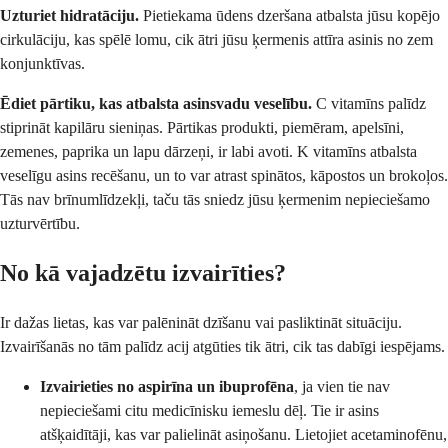
Uzturiet hidratāciju.
Pietiekama ūdens dzeršana atbalsta jūsu kopējo
cirkulāciju, kas spēlē lomu, cik ātri jūsu ķermenis attīra asinis no zem
konjunktīvas.
Ēdiet pārtiku, kas atbalsta asinsvadu veselību.
C vitamīns palīdz
stiprināt kapilāru sieniņas. Pārtikas produkti, piemēram, apelsīni,
zemenes, paprika un lapu dārzeņi, ir labi avoti. K vitamīns atbalsta
veselīgu asins recēšanu, un to var atrast spinātos, kāpostos un brokoļos.
Tās nav brīnumlīdzekļi, taču tās sniedz jūsu ķermenim nepieciešamo
uzturvērtību.
No kā vajadzētu izvairīties?
Ir dažas lietas, kas var palēnināt dzīšanu vai pasliktināt situāciju.
Izvairīšanās no tām palīdz acij atgūties tik ātri, cik tas dabīgi iespējams.
Izvairieties no aspirīna un ibuprofēna
, ja vien tie nav
nepieciešami citu medicīnisku iemeslu dēļ. Tie ir asins
atšķaidītāji, kas var palielināt asiņošanu. Lietojiet acetaminofēnu,