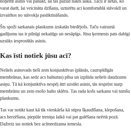
noņemt asinis vai panākt, lai tās pazūd nakts laikā. Taču ir lietas, ko
varat darīt, lai veicinātu dzīšanu, uzturētu aci komfortablā stāvoklī un
izvairītos no stāvokļa pasliktināšanās.
Šis spoži sarkanais plankums izskatās biedējošs. Taču vairumā
gadījumu tas ir pilnīgi nekaitīgs un nesāpīgs. Jūsu ķermenis pats dabīgi
uzsūks iesprostītās asinis.
Kas īsti notiek jūsu acī?
Neliels asinsvads tieši zem konjunktīvas (plānās, caurspīdīgās
membrānas, kas sedz acs baltumu) plīsa un izplūda neliels daudzums
asiņu. Tā kā konjunktīva nespēj ātri uzsūkt asinis, tās iesprūst starp
membrānu un zem esošo balto sklēru. Tas rada košs sarkanu vai tumšu
plankumu.
Tas var notikt kaut kā tik vienkārša kā stipra šķaudīšana, klepošana,
acs berzēšana, piepūle treniņa laikā vai pat gulēšana neērtā pozā.
Dažreiz tas notiek bez acīmredzama iemesla.