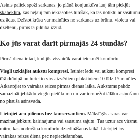
Asinis paliek spoži sarkanas, jo
plānā konjunktīva ļauj tām piekļūt
skābeklim
, kas neļauj tām iekrāsoties tumšāk, kā tas notiktu ar sasitumu
uz ādas. Dzīstot krāsa var mainīties no sarkanas uz brūnu, violetu vai
dzeltenu, pirms tā pilnībā izzūd.
Ko jūs varat darīt pirmajās 24 stundās?
Pirmā diena ir tad, kad jūs visvairāk varat ietekmēt komfortu.
Viegli uzklājiet aukstu kompresi.
Ietiniet ledu vai aukstu kompresi
tīrā drāniņā un turiet to virs aizvērtiem plakstiņiem 10 līdz 15 minūtes.
Atkārtojiet to vairākas reizes pirmās dienas laikā. Aukstums palīdz
samazināt jebkādu vieglu pietūkumu un var ierobežot tālāku asiņošanu
no plīsušā asinsvada.
Lietojiet acu pilienus bez konservantiem.
Mākslīgās asaras var
mazināt jebkuru kairinājumu vai sausuma sajūtu. Tās uztur acs virsmu
mitru, kas nodrošina komfortu dziedināšanas laikā. Lietojiet tos
vairākas reizes dienā pēc nepieciešamības.