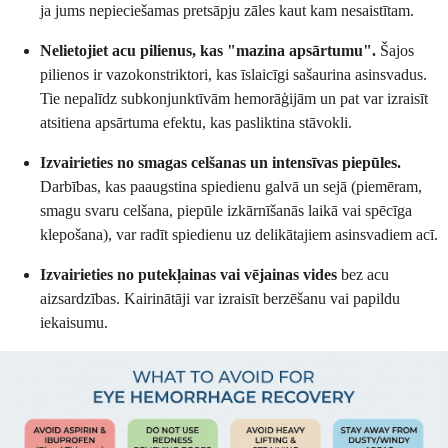
ja jums nepieciešamas pretsāpju zāles kaut kam nesaistītam.
Nelietojiet acu pilienus, kas "mazina apsārtumu".
Šajos
pilienos ir vazokonstriktori, kas īslaicīgi sašaurina asinsvadus.
Tie nepalīdz subkonjunktīvām hemorāģijām un pat var izraisīt
atsitiena apsārtuma efektu, kas pasliktina stāvokli.
Izvairieties no smagas celšanas un intensīvas piepūles.
Darbības, kas paaugstina spiedienu galvā un sejā (piemēram,
smagu svaru celšana, piepūle izkārnīšanās laikā vai spēcīga
klepošana), var radīt spiedienu uz delikātajiem asinsvadiem acī.
Izvairieties no putekļainas vai vējainas vides
bez acu
aizsardzības. Kairinātāji var izraisīt berzēšanu vai papildu
iekaisumu.