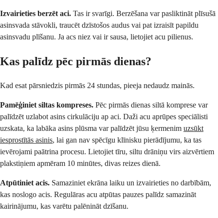
Izvairieties berzēt aci.
Tas ir svarīgi. Berzēšana var pasliktināt plīsušā
asinsvada stāvokli, traucēt dzīstošos audus vai pat izraisīt papildu
asinsvadu plīšanu. Ja acs niez vai ir sausa, lietojiet acu pilienus.
Kas palīdz pēc pirmās dienas?
Kad esat pārsniedzis pirmās 24 stundas, pieeja nedaudz mainās.
Pamēģiniet siltas kompreses.
Pēc pirmās dienas siltā komprese var
palīdzēt uzlabot asins cirkulāciju ap aci. Daži acu aprūpes speciālisti
uzskata, ka labāka asins plūsma var palīdzēt jūsu ķermenim
uzsūkt
iesprostītās asinis
, lai gan nav spēcīgu klīnisku pierādījumu, ka tas
ievērojami paātrina procesu. Lietojiet tīru, siltu drāniņu virs aizvērtiem
plakstiņiem apmēram 10 minūtes, divas reizes dienā.
Atpūtiniet acis.
Samaziniet ekrāna laiku un izvairieties no darbībām,
kas noslogo acis. Regulāras acu atpūtas pauzes palīdz samazināt
kairinājumu, kas varētu palēnināt dzīšanu.