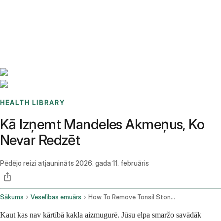
Benchmarks
Stories
FAQ
Sign up / Log in
HEALTH LIBRARY
Kā Izņemt Mandeles Akmeņus, Ko
Nevar Redzēt
Pēdējo reizi atjaunināts
2026. gada 11. februāris
Sākums
Veselības emuārs
How To Remove Tonsil Stones You Cant See
Kaut kas nav kārtībā kakla aizmugurē. Jūsu elpa smaržo savādāk