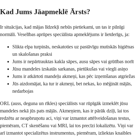
Kad Jums Jāapmeklē Ārsts?
Ir situācijas, kad mājas līdzekļi nebūs pietiekami, un tas ir pilnīgi
normāli. Veselības aprūpes speciālista apmeklējums ir lietderīgs, ja:
Slikta elpa turpinās, neskatoties uz pastāvīgu mutiskās higiēnas
un skalošanas praksi
Jums ir nepārtrauktas kakla sāpes, ausu sāpes vai grūtības norīt
Jūsu mandeles izskatās sarkanas, pietūkušas vai viegli asiņo
Jums ir atkārtoti mandeļu akmeņi, kas pēc izņemšanas atgriežas
Jūs aizdomājat, ka tur ir akmeņi, bet nekas, ko mēģināt mājās,
nedarbojas
ORL (auss, deguna un rīkles) speciālists var rūpīgāk izmeklēt jūsu
mandeles nekā jūs pats mājās. Akmeņiem, kas ir pārāk dziļi, lai tos
redzētu ar neapbruņotu aci, viņi var izmantot attēlveidošanas testus,
piemēram, CT skenēšanu vai MRI, lai tos precīzi lokalizētu. Viņi var
arī izmantot specializētus instrumentus, piemēram, izliektas knaibles