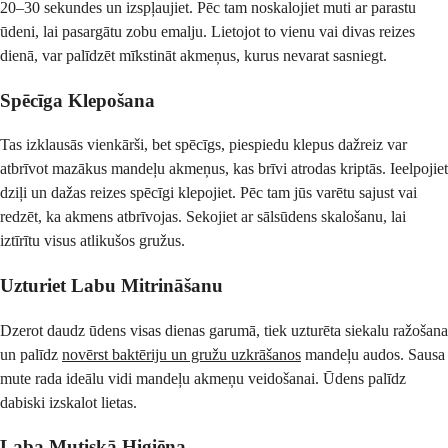
20–30 sekundes un izspļaujiet. Pēc tam noskalojiet muti ar parastu
ūdeni, lai pasargātu zobu emalju. Lietojot to vienu vai divas reizes
dienā, var palīdzēt mīkstināt akmeņus, kurus nevarat sasniegt.
Spēcīga Klepošana
Tas izklausās vienkārši, bet spēcīgs, piespiedu klepus dažreiz var
atbrīvot mazākus mandeļu akmeņus, kas brīvi atrodas kriptās. Ieelpojiet
dziļi un dažas reizes spēcīgi klepojiet. Pēc tam jūs varētu sajust vai
redzēt, ka akmens atbrīvojas. Sekojiet ar sālsūdens skalošanu, lai
iztīrītu visus atlikušos gružus.
Uzturiet Labu Mitrināšanu
Dzerot daudz ūdens visas dienas garumā, tiek uzturēta siekalu ražošana
un palīdz
novērst baktēriju un gružu uzkrāšanos
mandeļu audos. Sausa
mute rada ideālu vidi mandeļu akmeņu veidošanai. Ūdens palīdz
dabiski izskalot lietas.
Laba Mutiskā Higiēna