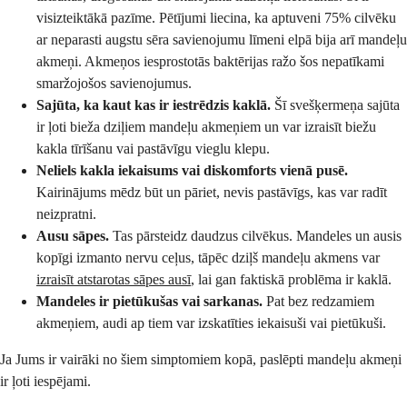
visizteiktākā pazīme. Pētījumi liecina, ka aptuveni 75% cilvēku
ar neparasti augstu sēra savienojumu līmeni elpā bija arī mandeļu
akmeņi. Akmeņos iesprostotās baktērijas ražo šos nepatīkami
smaržojošos savienojumus.
Sajūta, ka kaut kas ir iestrēdzis kaklā.
Šī svešķermeņa sajūta
ir ļoti bieža dziļiem mandeļu akmeņiem un var izraisīt biežu
kakla tīrīšanu vai pastāvīgu vieglu klepu.
Neliels kakla iekaisums vai diskomforts vienā pusē.
Kairinājums mēdz būt un pāriet, nevis pastāvīgs, kas var radīt
neizpratni.
Ausu sāpes.
Tas pārsteidz daudzus cilvēkus. Mandeles un ausis
kopīgi izmanto nervu ceļus, tāpēc dziļš mandeļu akmens var
izraisīt atstarotas sāpes ausī
, lai gan faktiskā problēma ir kaklā.
Mandeles ir pietūkušas vai sarkanas.
Pat bez redzamiem
akmeņiem, audi ap tiem var izskatīties iekaisuši vai pietūkuši.
Ja Jums ir vairāki no šiem simptomiem kopā, paslēpti mandeļu akmeņi
ir ļoti iespējami.