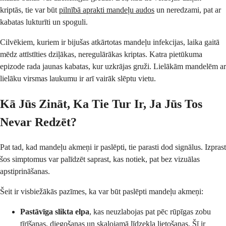
kriptās, tie var būt
pilnībā aprakti mandeļu audos
un neredzami, pat ar
kabatas lukturīti un spoguli.
Cilvēkiem, kuriem ir bijušas atkārtotas mandeļu infekcijas, laika gaitā
mēdz attīstīties dziļākas, neregulārākas kriptas. Katra pietūkuma
epizode rada jaunas kabatas, kur uzkrājas gruži. Lielākām mandelēm ar
lielāku virsmas laukumu ir arī vairāk slēptu vietu.
Kā Jūs Zināt, Ka Tie Tur Ir, Ja Jūs Tos
Nevar Redzēt?
Pat tad, kad mandeļu akmeņi ir paslēpti, tie parasti dod signālus. Izprast
šos simptomus var palīdzēt saprast, kas notiek, pat bez vizuālas
apstiprināšanas.
Šeit ir visbiežākās pazīmes, ka var būt paslēpti mandeļu akmeņi:
Pastāvīga slikta elpa
, kas neuzlabojas pat pēc rūpīgas zobu
tīrīšanas, diegošanas un skalojamā līdzekļa lietošanas. Šī ir