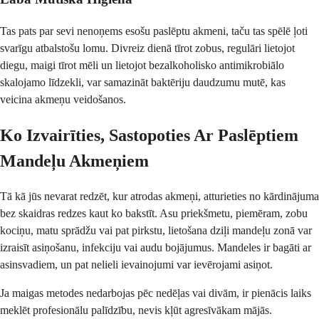
Tas pats par sevi nenoņems esošu paslēptu akmeni, taču tas spēlē ļoti
svarīgu atbalstošu lomu. Divreiz dienā tīrot zobus, regulāri lietojot
diegu, maigi tīrot mēli un lietojot bezalkoholisko antimikrobiālo
skalojamo līdzekli, var samazināt baktēriju daudzumu mutē, kas
veicina akmeņu veidošanos.
Ko Izvairīties, Sastopoties Ar Paslēptiem
Mandeļu Akmeņiem
Tā kā jūs nevarat redzēt, kur atrodas akmeņi, atturieties no kārdinājuma
bez skaidras redzes kaut ko bakstīt. Asu priekšmetu, piemēram, zobu
kociņu, matu sprādžu vai pat pirkstu, lietošana dziļi mandeļu zonā var
izraisīt asiņošanu, infekciju vai audu bojājumus. Mandeles ir bagāti ar
asinsvadiem, un pat nelieli ievainojumi var ievērojami asiņot.
Ja maigas metodes nedarbojas pēc nedēļas vai divām, ir pienācis laiks
meklēt profesionālu palīdzību, nevis kļūt agresīvākam mājās.