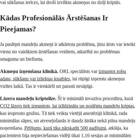
vai sūkšanas ierīces, lai droši izvilktu akmeņus no dziļi kriptās.
Kādas Profesionālās Ārstēšanas Ir
Pieejamas?
Ja paslēpti mandeļu akmeņi ir atkārtota problēma, jūsu ārsts var ieteikt
vienu no vairākiem ārstēšanas veidiem, atkarībā no problēmas
smaguma un biežuma.
Akmeņu izņemšana klīnikā.
ORL speciālists var
izmantot zobu
adatu, sūkšanu vai izliektas knaibles
, lai rūpīgi izņemtu akmeņus
vizītes laikā. Tas ir vienkārši un parasti nesāpīgi.
Lāzera mandeļu kriptolīze.
Šī ir minimāli invazīva procedūra, kurā
CO2 lāzers tiek izmantots, lai izlīdzinātu un noslēgtu mandeļu kriptas
,
kas iesprosto gružus. Tā tiek veikta vietējā anestēzijā klīnikā, rada
minimālas sāpes, un atveseļošanās ir daudz ātrāka nekā pilna mandeļu
noņemšana.
Pētījums, kurā tika pārskatīti 500 gadījumi
, atklāja, ka
pacientiem bija nepieciešamas vidēji tikai 1,16 sesijas ar minimālām