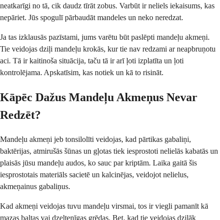
neatkarīgi no tā, cik daudz tīrāt zobus. Varbūt ir neliels iekaisums, kas
nepāriet. Jūs spogulī pārbaudāt mandeles un neko neredzat.
Ja tas izklausās pazīstami, jums varētu būt paslēpti mandeļu akmeņi.
Tie veidojas dziļi mandeļu krokās, kur tie nav redzami ar neapbruņotu
aci. Tā ir kaitinoša situācija, taču tā ir arī ļoti izplatīta un ļoti
kontrolējama. Apskatīsim, kas notiek un kā to risināt.
Kāpēc Dažus Mandeļu Akmeņus Nevar
Redzēt?
Mandeļu akmeņi jeb tonsilolīti veidojas, kad pārtikas gabaliņi,
baktērijas, atmirušās šūnas un gļotas tiek iesprostoti nelielās kabatās un
plaisās jūsu mandeļu audos, ko sauc par kriptām. Laika gaitā šis
iesprostotais materiāls sacietē un kalcinējas, veidojot nelielus,
akmeņainus gabaliņus.
Kad akmeņi veidojas tuvu mandeļu virsmai, tos ir viegli pamanīt kā
mazas baltas vai dzeltenīgas grēdas. Bet, kad tie veidojas dziļāk