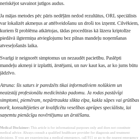
neriskējot savainot jutīgos audus.
Ja mājas metodes pēc pāris nedēļām nedod rezultātus, ORL speciālists
var lokalizēt akmeņus ar attēlveidošanu un droši tos izņemt. Cilvēkiem,
kuriem šī problēma atkārtojas, tādas procedūras kā lāzera kriptolīze
piedāvā ilgtermiņa atvieglojumu bez pilnas mandeļu noņemšanas
atveseļošanās laika.
Svarīgi ir neignorēt simptomus un nezaudēt pacietību. Paslēpti
mandeļu akmeņi ir izplatīti, ārstējami, un nav kaut kas, ar ko jums būtu
jādzīvo.
Atruna: šis saturs ir paredzēts tikai informatīviem nolūkiem un
neaizstāj profesionālu medicīnisko padomu. Ja rodas pastāvīgi
simptomi, piemēram, nepārtraukta slikta elpa, kakla sāpes vai grūtības
norīt, konsultējieties ar kvalificētu veselības aprūpes speciālistu, lai
saņemtu pienācīgu novērtējumu un ārstēšanu.
Medical Disclaimer:
This article is for informational purposes only and does not constitute
medical advice. Always consult a qualified healthcare provider for diagnosis and treatment
decisions. If you are experiencing a medical emergency, call 911 or go to the nearest emergency