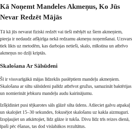
Kā Noņemt Mandeles Akmeņus, Ko Jūs
Nevar Redzēt Mājās
Tā kā jūs nevarat fiziski redzēt vai tieši mērķēt uz šiem akmeņiem,
pieeja ir nedaudz atšķirīga nekā redzamu akmeņu noņemšanai. Uzsvars
tiek likts uz metodēm, kas darbojas netieši, skalo, mīkstina un atbrīvo
akmeņus no dziļi kriptās.
Skalošana Ar Sālsūdeni
Šī ir vissvarīgākā mājas līdzeklis paslēptiem mandeļu akmeņiem.
Skalošana ar siltu sālsūdeni palīdz atbrīvot gružus, samazināt baktērijas
un nomierināt jebkuru mandeļu audu kairinājumu.
Izšķīdiniet pusi tējkarotes sāls glāzē silta ūdens. Atlieciet galvu atpakaļ
un skalojiet 15–30 sekundes, fokusējot skalošanu uz kakla aizmuguri.
Izspļaujiet un atkārtojiet, līdz glāze ir tukša. Divu līdz trīs reizes dienā,
īpaši pēc ēšanas, tas dod vislabākos rezultātus.