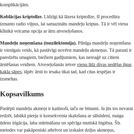
komplikācijām.
Koblācijas kriptolīze.
Līdzīgi kā lāzera kriptolīze, šī procedūra
izmanto radio viļņus, lai samazinātu mandeļu kriptas. Tā ir vēl viena
klīnikā veicama opcija ar ātru atveseļošanos.
Mandeļu noņemšana (tonzilektomija).
Pilnīga mandeļu noņemšana
ir vienīgais veids, kā pastāvīgi novērst mandeļu akmeņus. Tā parasti ir
paredzēta smagiem, biežiem gadījumiem, kas nereaģē uz citiem
ārstēšanas veidiem. Atveseļošanās ietver
vienu līdz divas nedēļas ilgas
kakla sāpes
, tāpēc ārsti to iesaka tikai tad, kad citas iespējas ir
izsmeltas.
Kopsavilkums
Paslēpti mandeļu akmeņi ir kaitinoši, taču ne bīstami. Ja jūs tos nevarat
redzēt, labākā pieeja ir konsekventa skalošana ar sālsūdeni, maiga
ūdens irigācija, laba mitrināšana un spēcīga mutiskā higiēna. Šīs
metodes var pakāpeniski atbrīvot un izskalot dziļus akmeņus,