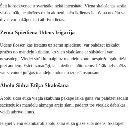
Šeit konsekvence ir svarīgāka nekā intensitāte. Viena skalošanas sesija,
visticamāk, neatbrīvos dziļu akmeni, taču ikdienas lietošana nedēļu vai
divas var pakāpeniski atbrīvot lietas.
Zema Spiediena Ūdens Irigācija
Ūdens flosser, kas iestatīts uz zemu spiedienu, var palīdzēt izskalot
gružus no mandeļu kriptām, ko vien skalošana ar sālsūdeni var
nesasniegt. Virziet strūklu maigi uz mandeļu zonu, nespiežot galu tieši
pret audiem. Esiet uzmanīgi, lai spiediens būtu zems. Pārāk liels spēks
var savainot jutīgos mandeļu audus un izraisīt asiņošanu.
Ābolu Sidra Etiķa Skalošana
Ābolu sidra etiķa vieglā skābuma pakāpe laika gaitā var palīdzēt sadalīt
sacietējušos mandeļu akmeņu ārējo slāni, padarot tos vieglāk dabiskās
veidā atbrīvojamus.
Ielejiet vienu ēdamkaroti ābolu sidra etiķa glāzē silta ūdens. Skalojiet