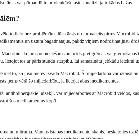
u ārsts var pārbaudīt to ar vienkāršu asins analīzi, ja ir kādas bažas.
zālēm?
lvēki to lieto bez problēmām. Jūsu ārsts un farmaceits pirms Macrobid i
 medikamentus un uztura bagātinātājus, palīdz viņiem nodrošināt jūsu dro
kt Macrobid. Ja jums nepieciešams antacīds pret grēmas vai gremošanas t
iku, lietojot tos ar pāris stundu starpību, lai samazinātu jebkādu ietekmi 
kmēt to, kā jūsu nieres izvada Macrobid. Šī mijiedarbība var izraisīt an
sts ņems vērā šo mijiedarbību, ja lietojat abus medikamentus.
i antiholinerģiskie līdzekļi, var mijiedarboties ar Macrobid veidos, kas
akstot šos medikamentus kopā.
stuma un mitruma. Vannas istabas medikamentu skapis, neskatoties uz 