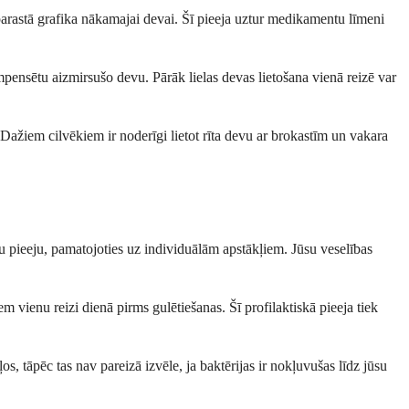
va parastā grafika nākamajai devai. Šī pieeja uztur medikamentu līmeni
ompensētu aizmirsušo devu. Pārāk lielas devas lietošana vienā reizē var
. Dažiem cilvēkiem ir noderīgi lietot rīta devu ar brokastīm un vakara
u pieeju, pamatojoties uz individuālām apstākļiem. Jūsu veselības
 vienu reizi dienā pirms gulētiešanas. Šī profilaktiskā pieeja tiek
os, tāpēc tas nav pareizā izvēle, ja baktērijas ir nokļuvušas līdz jūsu