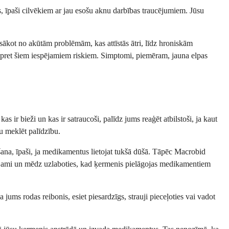
s, īpaši cilvēkiem ar jau esošu aknu darbības traucējumiem. Jūsu
 sākot no akūtām problēmām, kas attīstās ātri, līdz hroniskām
us pret šiem iespējamiem riskiem. Simptomi, piemēram, jauna elpas
s ir bieži un kas ir satraucoši, palīdz jums reaģēt atbilstoši, ja kaut
tu meklēt palīdzību.
šana, īpaši, ja medikamentus lietojat tukšā dūšā. Tāpēc Macrobid
rolējami un mēdz uzlaboties, kad ķermenis pielāgojas medikamentiem
jums rodas reibonis, esiet piesardzīgs, strauji pieceļoties vai vadot