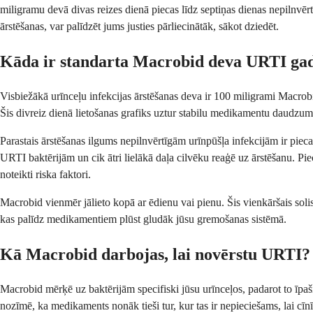
miligramu devā divas reizes dienā piecas līdz septiņas dienas nepilnvērt
ārstēšanas, var palīdzēt jums justies pārliecinātāk, sākot dziedēt.
Kāda ir standarta Macrobid deva URTI ga
Visbiežākā urīnceļu infekcijas ārstēšanas deva ir 100 miligrami Macrobid
Šis divreiz dienā lietošanas grafiks uztur stabilu medikamentu daudzumu
Parastais ārstēšanas ilgums nepilnvērtīgām urīnpūšļa infekcijām ir pieca
URTI baktērijām un cik ātri lielākā daļa cilvēku reaģē uz ārstēšanu. Pie
noteikti riska faktori.
Macrobid vienmēr jālieto kopā ar ēdienu vai pienu. Šis vienkāršais so
kas palīdz medikamentiem plūst gludāk jūsu gremošanas sistēmā.
Kā Macrobid darbojas, lai novērstu URTI?
Macrobid mērķē uz baktērijām specifiski jūsu urīnceļos, padarot to īpaš
nozīmē, ka medikaments nonāk tieši tur, kur tas ir nepieciešams, lai cīnī