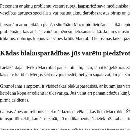
Personām ar aknu problēmu vēsturi rūpīgi jāapspriež sava medicīniskā v
veselības aprūpes speciālists var pasūtīt aknu darbības testus pirms un ā
Personām ar noteiktām plaušu slimībām Macrobid lietošanas laikā nepieci
problēmām, kas attīstās vairāku mēnešu lietošanas laikā. Ja jums ir as
trūkums, noturīgs klepus vai sāpes krūtīs Macrobid lietošanas laikā, jāz
Kādas blakusparādības jūs varētu piedzīvo
Lielākā daļa cilvēku Macrobid panes ļoti labi, taču, tāpat kā jebkuras zāl
kas nav kārtībā. Mērķis šeit nav jūs biedēt, bet gan sagatavot, lai jūs 
Gremošanas simptomi ir visbiežākās blakusparādības, ar kurām jūs varēt
lietošana kopā ar ēdienu ir tik svarīga. Jūs varat arī pamanīt dažus ku
pirmajās dienās.
Galvassāpes un reibonis ietekmē dažus cilvēkus, kas lieto Macrobid. Šīs 
transportlīdzekli, kamēr nezināt, kā medikaments jūs ietekmē. Labas hid