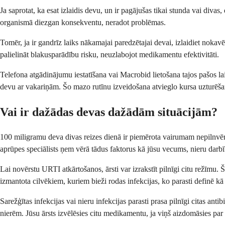
Ja saprotat, ka esat izlaidis devu, un ir pagājušas tikai stunda vai divas
organismā diezgan konsekventu, neradot problēmas.
Tomēr, ja ir gandrīz laiks nākamajai paredzētajai devai, izlaidiet nokav
palielināt blakusparādību risku, neuzlabojot medikamentu efektivitāti.
Telefona atgādinājumu iestatīšana vai Macrobid lietošana tajos pašos lai
devu ar vakariņām. Šo mazo rutīnu izveidošana atvieglo kursa uzturēšan
Vai ir dažādas devas dažādām situācijām?
100 miligramu deva divas reizes dienā ir piemērota vairumam nepilnvērt
aprūpes speciālists ņem vērā tādus faktorus kā jūsu vecums, nieru darbī
Lai novērstu URTI atkārtošanos, ārsti var izrakstīt pilnīgi citu režīmu.
izmantota cilvēkiem, kuriem bieži rodas infekcijas, ko parasti definē kā
Sarežģītas infekcijas vai nieru infekcijas parasti prasa pilnīgi citas ant
nierēm. Jūsu ārsts izvēlēsies citu medikamentu, ja viņš aizdomāsies par 