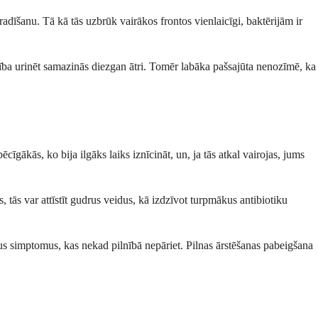
adīšanu. Tā kā tās uzbrūk vairākos frontos vienlaicīgi, baktērijām ir
dzība urinēt samazinās diezgan ātri. Tomēr labāka pašsajūta nenozīmē, ka
cīgākās, ko bija ilgāks laiks iznīcināt, un, ja tās atkal vairojas, jums
 tās var attīstīt gudrus veidus, kā izdzīvot turpmākus antibiotiku
šus simptomus, kas nekad pilnībā nepāriet. Pilnas ārstēšanas pabeigšana