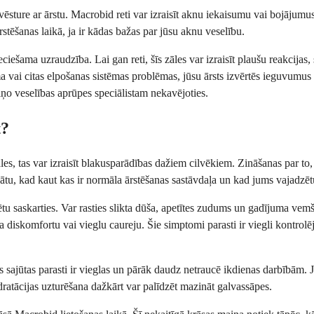
ēsture ar ārstu. Macrobid reti var izraisīt aknu iekaisumu vai bojājumu
rstēšanas laikā, ja ir kādas bažas par jūsu aknu veselību.
ešama uzraudzība. Lai gan reti, šīs zāles var izraisīt plaušu reakcijas,
tma vai citas elpošanas sistēmas problēmas, jūsu ārsts izvērtēs ieguvum
iņo veselības aprūpes speciālistam nekavējoties.
t?
es, tas var izraisīt blakusparādības dažiem cilvēkiem. Zināšanas par to, ka
zinātu, kad kaut kas ir normāla ārstēšanas sastāvdaļa un kad jums vajadzē
u saskarties. Var rasties slikta dūša, apetītes zudums un gadījuma vem
ņģa diskomfortu vai vieglu caureju. Šie simptomi parasti ir viegli kont
sajūtas parasti ir vieglas un pārāk daudz netraucē ikdienas darbībām. Ja 
ratācijas uzturēšana dažkārt var palīdzēt mazināt galvassāpes.