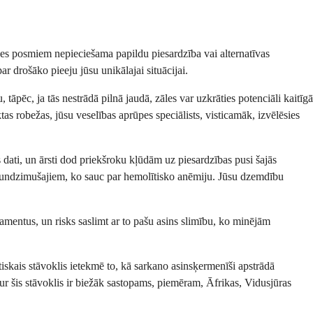
īves posmiem nepieciešama papildu piesardzība vai alternatīvas
ar drošāko pieeju jūsu unikālajai situācijai.
pēc, ja tās nestrādā pilnā jaudā, zāles var uzkrāties potenciāli kaitīgā
tas robežas, jūsu veselības aprūpes speciālists, visticamāk, izvēlēsies
dati, un ārsti dod priekšroku kļūdām uz piesardzības pusi šajās
a jaundzimušajiem, ko sauc par hemolītisko anēmiju. Jūsu dzemdību
kamentus, un risks saslimt ar to pašu asins slimību, ko minējām
tiskais stāvoklis ietekmē to, kā sarkano asinsķermenīši apstrādā
ur šis stāvoklis ir biežāk sastopams, piemēram, Āfrikas, Vidusjūras