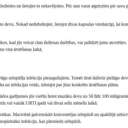
, dodieties un lietojiet to nekavējoties. Pēc tam varat atgriezties pie sa
ēto devu. Nekad nedubultojiet, lietojot divas kapsulas vienlaicīgi, lai k
kos, kad jūs veicat citas ikdienas darbības, var palīdzēt jums atcerēties
u visā ārstēšanas laikā.
īgu urīnpūšļa infekciju pieaugušajiem. Tomēr ārsti dažreiz pielāgo dev
ba un infekcijas veids, izlemjot par jūsu konkrēto ārstēšanas plānu.
 Šādos gadījumos jūs varētu lietot mazāku devu no 50 līdz 100 miligramiem
 trīs vai vairāk URTI gadā vai divas sešu mēnešu laikā.
ibiotikas. Macrobid galvenokārt koncentrējas urīnpūslī un apakšējā urīnceļ
nopietnāku infekciju, kas pārsniedz urīnpūsli.