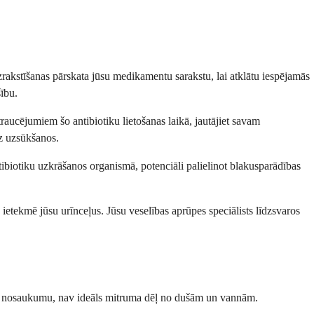
zrakstīšanas pārskata jūsu medikamentu sarakstu, lai atklātu iespējamās
šību.
raucējumiem šo antibiotiku lietošanas laikā, jautājiet savam
uz uzsūkšanos.
tibiotiku uzkrāšanos organismā, potenciāli palielinot blakusparādības
 ietekmē jūsu urīnceļus. Jūsu veselības aprūpes speciālists līdzsvaros
tā nosaukumu, nav ideāls mitruma dēļ no dušām un vannām.