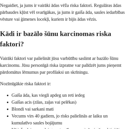
Negaidiet, ja jums ir vairāki ādas vēža riska faktori. Regulāras ādas
pārbaudes kļūst vēl svarīgākas, ja jums ir gaiša āda, saules iedarbības
vēsture vai ģimenes locekļi, kuriem ir bijis ādas vēzis.
Kādi ir bazālo šūnu karcinomas riska
faktori?
Vairāki faktori var palielināt jūsu varbūtību saslimt ar bazālo šūnu
karcinomu. Jūsu personīgā riska izpratne var palīdzēt jums pieņemt
pārdomātus lēmumus par profilaksi un skrīningu.
Nozīmīgākie riska faktori ir:
Gaiša āda, kas viegli apdeg un reti iedeg
Gaišas acis (zilas, zaļas vai pelēkas)
Blondi vai sarkani mati
Vecums virs 40 gadiem, jo risks palielinās ar laiku un
kumulatīvo saules bojājumu