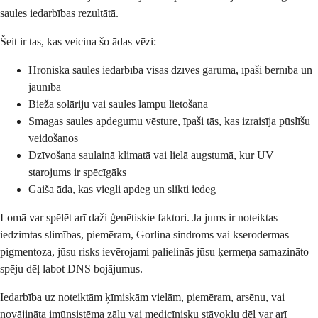
saules iedarbības rezultātā.
Šeit ir tas, kas veicina šo ādas vēzi:
Hroniska saules iedarbība visas dzīves garumā, īpaši bērnībā un
jaunībā
Bieža solāriju vai saules lampu lietošana
Smagas saules apdegumu vēsture, īpaši tās, kas izraisīja pūslīšu
veidošanos
Dzīvošana saulainā klimatā vai lielā augstumā, kur UV
starojums ir spēcīgāks
Gaiša āda, kas viegli apdeg un slikti iedeg
Lomā var spēlēt arī daži ģenētiskie faktori. Ja jums ir noteiktas
iedzimtas slimības, piemēram, Gorlina sindroms vai kserodermas
pigmentoza, jūsu risks ievērojami palielinās jūsu ķermeņa samazināto
spēju dēļ labot DNS bojājumus.
Iedarbība uz noteiktām ķīmiskām vielām, piemēram, arsēnu, vai
novājināta imūnsistēma zāļu vai medicīnisku stāvokļu dēļ var arī