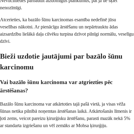
Nevilcinieties pārbaudīt aizdomīgus plankumus, pat ja tie šķiet
nenozīmīgi.
Atcerieties, ka bazālo šūnu karcinomas esamība nedefinē jūsu
veselības nākotni. Ar pienācīgu ārstēšanu un nepārtrauktu ādas
aizsardzību lielākā daļa cilvēku turpina dzīvot pilnīgi normālu, veselīgu
dzīvi.
Bieži uzdotie jautājumi par bazālo šūnu
karcinomu
Vai bazālo šūnu karcinoma var atgriezties pēc
ārstēšanas?
Bazālo šūnu karcinoma var atkārtoties tajā pašā vietā, ja visas vēža
šūnas netika pilnībā noņemtas ārstēšanas laikā. Atkārtošanās līmenis ir
ļoti zems, veicot pareizu ķirurģisku ārstēšanu, parasti mazāk nekā 5%
ar standarta izgriešanu un vēl zemāks ar Mohsa ķirurģiju.