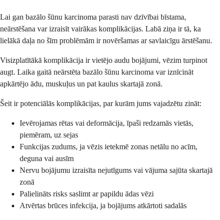
Lai gan bazālo šūnu karcinoma parasti nav dzīvībai bīstama,
neārstēšana var izraisīt vairākas komplikācijas. Labā ziņa ir tā, ka
lielākā daļa no šīm problēmām ir novēršamas ar savlaicīgu ārstēšanu.
Visizplatītākā komplikācija ir vietējo audu bojājumi, vēzim turpinot
augt. Laika gaitā neārstēta bazālo šūnu karcinoma var iznīcināt
apkārtējo ādu, muskuļus un pat kaulus skartajā zonā.
Šeit ir potenciālās komplikācijas, par kurām jums vajadzētu zināt:
Ievērojamas rētas vai deformācija, īpaši redzamās vietās,
piemēram, uz sejas
Funkcijas zudums, ja vēzis ietekmē zonas netālu no acīm,
deguna vai ausīm
Nervu bojājumu izraisīta nejutīgums vai vājuma sajūta skartajā
zonā
Palielināts risks saslimt ar papildu ādas vēzi
Atvērtas brūces infekcija, ja bojājums atkārtoti sadalās