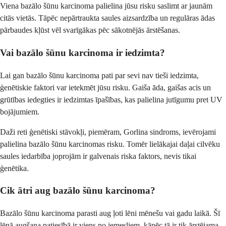
Viena bazālo šūnu karcinoma palielina jūsu risku saslimt ar jaunām
citās vietās. Tāpēc nepārtraukta saules aizsardzība un regulāras ādas
pārbaudes kļūst vēl svarīgākas pēc sākotnējās ārstēšanas.
Vai bazālo šūnu karcinoma ir iedzimta?
Lai gan bazālo šūnu karcinoma pati par sevi nav tieši iedzimta,
ģenētiskie faktori var ietekmēt jūsu risku. Gaiša āda, gaišas acis un
grūtības iedegties ir iedzimtas īpašības, kas palielina jutīgumu pret UV
bojājumiem.
Daži reti ģenētiski stāvokļi, piemēram, Gorlina sindroms, ievērojami
palielina bazālo šūnu karcinomas risku. Tomēr lielākajai daļai cilvēku
saules iedarbība joprojām ir galvenais riska faktors, nevis tikai
ģenētika.
Cik ātri aug bazālo šūnu karcinoma?
Bazālo šūnu karcinoma parasti aug ļoti lēni mēnešu vai gadu laikā. Šī
lēnā augšana patiesībā ir viens no iemesliem, kāpēc tā ir tik ārstējama,