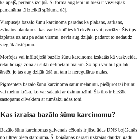
kā apaļš, pērlains izciļņš. Šī forma aug lēni un bieži ir visvieglāk
pamanāma tā izteiktā spīduma dēļ.
Virspusēja bazālo šūnu karcinoma parādās kā plakans, sarkans,
zvīņains plankums, kas var izskatīties kā ekzēma vai psoriāze. Šis tips
izplatās uz āru pa ādas virsmu, nevis aug dziļāk, padarot to nedaudz
vieglāk ārstējamu.
Morfejas vai infiltrējošā bazālo šūnu karcinoma izskatās kā vaskveida,
rētai līdzīga zona ar slikti definētām malām. Šo tipu var būt grūtāk
ārstēt, jo tas aug dziļāk ādā un tam ir neregulāras malas.
Pigmentētā bazālo šūnu karcinoma satur melanīnu, piešķirot tai brūnu
vai melnu krāsu, ko var sajaukt ar dzimumzīmi. Šis tips ir biežāk
sastopams cilvēkiem ar tumšāku ādas toni.
Kas izraisa bazālo šūnu karcinomu?
Bazālo šūnu karcinomas galvenais cēlonis ir jūsu ādas DNS bojāšanās
no ultravioleta starojuma. Šī bojāšanās parasti uzkrājas daudzu gadu