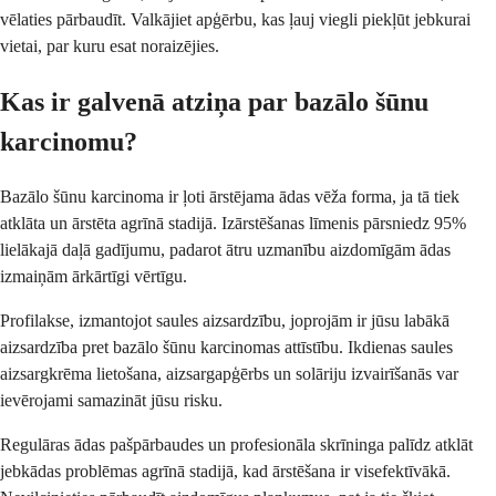
vēlaties pārbaudīt. Valkājiet apģērbu, kas ļauj viegli piekļūt jebkurai
vietai, par kuru esat noraizējies.
Kas ir galvenā atziņa par bazālo šūnu
karcinomu?
Bazālo šūnu karcinoma ir ļoti ārstējama ādas vēža forma, ja tā tiek
atklāta un ārstēta agrīnā stadijā. Izārstēšanas līmenis pārsniedz 95%
lielākajā daļā gadījumu, padarot ātru uzmanību aizdomīgām ādas
izmaiņām ārkārtīgi vērtīgu.
Profilakse, izmantojot saules aizsardzību, joprojām ir jūsu labākā
aizsardzība pret bazālo šūnu karcinomas attīstību. Ikdienas saules
aizsargkrēma lietošana, aizsargapģērbs un solāriju izvairīšanās var
ievērojami samazināt jūsu risku.
Regulāras ādas pašpārbaudes un profesionāla skrīninga palīdz atklāt
jebkādas problēmas agrīnā stadijā, kad ārstēšana ir visefektīvākā.