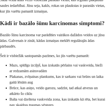
saules iedarbībai. Jūsu seja, kakls, rokas un plaukstas ir parastās vietas,
kur jūs varētu pamanīt izmaiņas.
Kādi ir bazālo šūnu karcinomas simptomi?
Bazālo šūnu karcinoma var parādīties vairākos dažādos veidos uz jūsu
ādas. Galvenais ir zināt, kādas izmaiņas meklēt regulārajās ādas
pārbaudēs.
Šeit ir visbiežāk sastopamās pazīmes, ko jūs varētu pamanīt:
Mazs, spīdīgs izciļņš, kas izskatās pērlains vai vaskveida, bieži
ar redzamām asinsvadām
Plakanas, zvīņainas plankums, kas ir sarkans vai brūns un laika
gaitā lēnām aug
Brūce, kas asiņo, veido garozu, sadzīst, tad atkal atveras un
atkārto šo ciklu
Balta vai dzeltena vaskveida zona, kas izskatās kā rēta, bet kurai
nav skaidras traumas vēstures