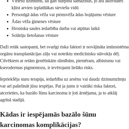
Vīriešu dzimums, lai gan starpība samazinās, jo āra aktivitātes
kļūst arvien izplatītākas sieviešu vidū
Personīgā ādas vēža vai pirmsvēža ādas bojājumu vēsture
Ādas vēža ģimenes vēsture
Hroniska saules iedarbība darba vai atpūtas laikā
Solāriju lietošanas vēsture
Daži retāk sastopami, bet svarīgi riska faktori ir novājināta imūnsistēma
orgānu transplantācijas zāļu vai noteiktu medicīnisku stāvokļu dēļ.
Cilvēkiem ar retām ģenētiskām slimībām, piemēram, albinismu vai
kserodermas pigmentozu, ir ievērojami lielāks risks.
Iepriekšēja staru terapija, iedarbība uz arsēnu vai daudz dzimumzīmju
var arī palielināt jūsu iespējas. Pat ja jums ir vairāki riska faktori,
atcerieties, ka bazālo šūnu karcinoma ir ļoti ārstējama, ja to atklāj
agrīnā stadijā.
Kādas ir iespējamās bazālo šūnu
karcinomas komplikācijas?