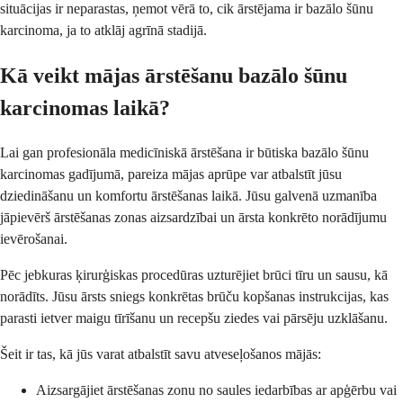
situācijas ir neparastas, ņemot vērā to, cik ārstējama ir bazālo šūnu
karcinoma, ja to atklāj agrīnā stadijā.
Kā veikt mājas ārstēšanu bazālo šūnu
karcinomas laikā?
Lai gan profesionāla medicīniskā ārstēšana ir būtiska bazālo šūnu
karcinomas gadījumā, pareiza mājas aprūpe var atbalstīt jūsu
dziedināšanu un komfortu ārstēšanas laikā. Jūsu galvenā uzmanība
jāpievērš ārstēšanas zonas aizsardzībai un ārsta konkrēto norādījumu
ievērošanai.
Pēc jebkuras ķirurģiskas procedūras uzturējiet brūci tīru un sausu, kā
norādīts. Jūsu ārsts sniegs konkrētas brūču kopšanas instrukcijas, kas
parasti ietver maigu tīrīšanu un recepšu ziedes vai pārsēju uzklāšanu.
Šeit ir tas, kā jūs varat atbalstīt savu atveseļošanos mājās:
Aizsargājiet ārstēšanas zonu no saules iedarbības ar apģērbu vai