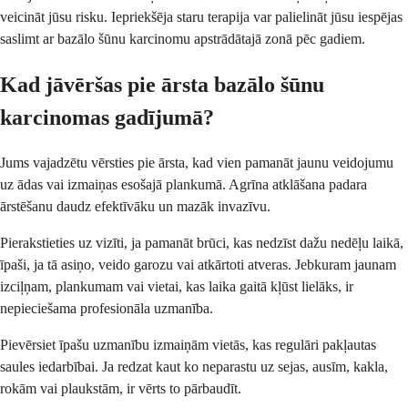
veicināt jūsu risku. Iepriekšēja staru terapija var palielināt jūsu iespējas
saslimt ar bazālo šūnu karcinomu apstrādātajā zonā pēc gadiem.
Kad jāvēršas pie ārsta bazālo šūnu
karcinomas gadījumā?
Jums vajadzētu vērsties pie ārsta, kad vien pamanāt jaunu veidojumu
uz ādas vai izmaiņas esošajā plankumā. Agrīna atklāšana padara
ārstēšanu daudz efektīvāku un mazāk invazīvu.
Pierakstieties uz vizīti, ja pamanāt brūci, kas nedzīst dažu nedēļu laikā,
īpaši, ja tā asiņo, veido garozu vai atkārtoti atveras. Jebkuram jaunam
izciļņam, plankumam vai vietai, kas laika gaitā kļūst lielāks, ir
nepieciešama profesionāla uzmanība.
Pievērsiet īpašu uzmanību izmaiņām vietās, kas regulāri pakļautas
saules iedarbībai. Ja redzat kaut ko neparastu uz sejas, ausīm, kakla,
rokām vai plaukstām, ir vērts to pārbaudīt.