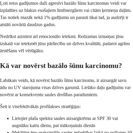
Ļoti retos gadījumos daži agresīvi bazālo šūnu karcinomas veidi var
izplatīties uz blakus esošajiem limfmezgliem vai citām ķermeņa daļām.
Tas notiek mazāk nekā 1% gadījumu un parasti tikai tad, ja audzēji ir
atstāti novārtā daudzus gadus.
Nedrīkst aizmirst arī emocionālo ietekmi. Redzamas izmaiņas jūsu
izskatā var ietekmēt jūsu pārliecību un dzīves kvalitāti, padarot agrīnu
ārstēšanu vēl vērtīgāku.
Kā var novērst bazālo šūnu karcinomu?
Labākais veids, kā novērst bazālo šūnu karcinomu, ir aizsargāt savu
ādu no UV starojuma visas dzīves garumā. Lielāko daļu gadījumu var
novērst ar konsekventu saules drošības paradumiem.
Šeit ir visefektīvākās profilakses stratēģijas:
Lietojiet plaša spektra saules aizsargkrēmu ar SPF 30 vai
augstāku katru dienu, pat mākoņainās dienās
Meklējiet ēnu maksimālās saules iedarbības laikā no pulksten 10