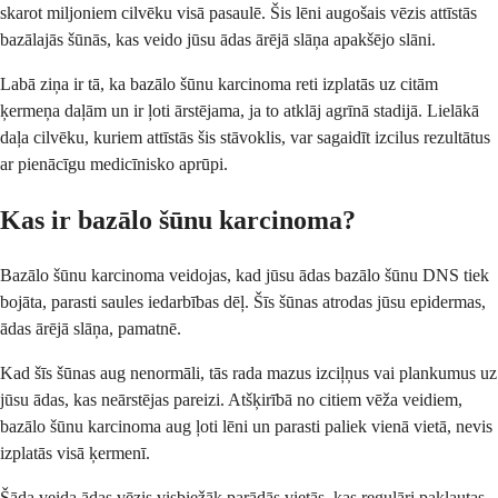
skarot miljoniem cilvēku visā pasaulē. Šis lēni augošais vēzis attīstās
bazālajās šūnās, kas veido jūsu ādas ārējā slāņa apakšējo slāni.
Labā ziņa ir tā, ka bazālo šūnu karcinoma reti izplatās uz citām
ķermeņa daļām un ir ļoti ārstējama, ja to atklāj agrīnā stadijā. Lielākā
daļa cilvēku, kuriem attīstās šis stāvoklis, var sagaidīt izcilus rezultātus
ar pienācīgu medicīnisko aprūpi.
Kas ir bazālo šūnu karcinoma?
Bazālo šūnu karcinoma veidojas, kad jūsu ādas bazālo šūnu DNS tiek
bojāta, parasti saules iedarbības dēļ. Šīs šūnas atrodas jūsu epidermas,
ādas ārējā slāņa, pamatnē.
Kad šīs šūnas aug nenormāli, tās rada mazus izciļņus vai plankumus uz
jūsu ādas, kas neārstējas pareizi. Atšķirībā no citiem vēža veidiem,
bazālo šūnu karcinoma aug ļoti lēni un parasti paliek vienā vietā, nevis
izplatās visā ķermenī.
Šāda veida ādas vēzis visbiežāk parādās vietās, kas regulāri pakļautas