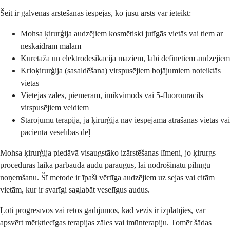
Šeit ir galvenās ārstēšanas iespējas, ko jūsu ārsts var ieteikt:
Mohsa ķirurģija audzējiem kosmētiski jutīgās vietās vai tiem ar
neskaidrām malām
Kuretaža un elektrodesikācija maziem, labi definētiem audzējiem
Krioķirurģija (sasaldēšana) virspusējiem bojājumiem noteiktās
vietās
Vietējas zāles, piemēram, imikvimods vai 5-fluorouracils
virspusējiem veidiem
Starojumu terapija, ja ķirurģija nav iespējama atrašanās vietas vai
pacienta veselības dēļ
Mohsa ķirurģija piedāvā visaugstāko izārstēšanas līmeni, jo ķirurgs
procedūras laikā pārbauda audu paraugus, lai nodrošinātu pilnīgu
noņemšanu. Šī metode ir īpaši vērtīga audzējiem uz sejas vai citām
vietām, kur ir svarīgi saglabāt veselīgus audus.
Ļoti progresīvos vai retos gadījumos, kad vēzis ir izplatījies, var
apsvērt mērķtiecīgas terapijas zāles vai imūnterapiju. Tomēr šādas