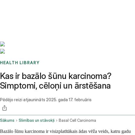
Benchmarks
Stories
FAQ
Sign up / Log in
HEALTH LIBRARY
Kas ir bazālo šūnu karcinoma?
Simptomi, cēloņi un ārstēšana
Pēdējo reizi atjaunināts
2025. gada 17. februāris
Sākums
Slimības un stāvokļi
Basal Cell Carcinoma
Bazālo šūnu karcinoma ir visizplatītākais ādas vēža veids, katru gadu