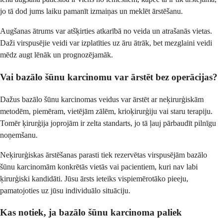
jo tā dod jums laiku pamanīt izmaiņas un meklēt ārstēšanu.
Augšanas ātrums var atšķirties atkarībā no veida un atrašanās vietas.
Daži virspusējie veidi var izplatīties uz āru ātrāk, bet mezglaini veidi
mēdz augt lēnāk un prognozējamāk.
Vai bazālo šūnu karcinomu var ārstēt bez operācijas?
Dažus bazālo šūnu karcinomas veidus var ārstēt ar neķirurģiskām
metodēm, piemēram, vietējām zālēm, krioķirurģiju vai staru terapiju.
Tomēr ķirurģija joprojām ir zelta standarts, jo tā ļauj pārbaudīt pilnīgu
noņemšanu.
Neķirurģiskas ārstēšanas parasti tiek rezervētas virspusējām bazālo
šūnu karcinomām konkrētās vietās vai pacientiem, kuri nav labi
ķirurģiski kandidāti. Jūsu ārsts ieteiks vispiemērotāko pieeju,
pamatojoties uz jūsu individuālo situāciju.
Kas notiek, ja bazālo šūnu karcinoma paliek