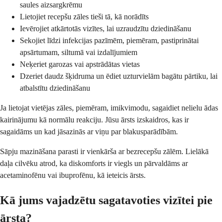
saules aizsargkrēmu
Lietojiet recepšu zāles tieši tā, kā norādīts
Ievērojiet atkārtotās vizītes, lai uzraudzītu dziedināšanu
Sekojiet līdzi infekcijas pazīmēm, piemēram, pastiprinātai
apsārtumam, siltumā vai izdalījumiem
Neķeriet garozas vai apstrādātas vietas
Dzeriet daudz šķidruma un ēdiet uzturvielām bagātu pārtiku, lai
atbalstītu dziedināšanu
Ja lietojat vietējas zāles, piemēram, imikvimodu, sagaidiet nelielu ādas
kairinājumu kā normālu reakciju. Jūsu ārsts izskaidros, kas ir
sagaidāms un kad jāsazinās ar viņu par blakusparādībām.
Sāpju mazināšana parasti ir vienkārša ar bezrecepšu zālēm. Lielākā
daļa cilvēku atrod, ka diskomforts ir viegls un pārvaldāms ar
acetaminofēnu vai ibuprofēnu, kā ieteicis ārsts.
Kā jums vajadzētu sagatavoties vizītei pie
ārsta?