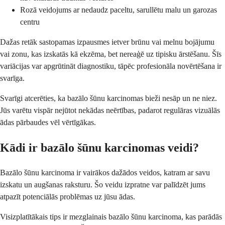
Rozā veidojums ar nedaudz paceltu, sarullētu malu un garozas
centru
Dažas retāk sastopamas izpausmes ietver brūnu vai melnu bojājumu
vai zonu, kas izskatās kā ekzēma, bet nereaģē uz tipisku ārstēšanu. Šīs
variācijas var apgrūtināt diagnostiku, tāpēc profesionāla novērtēšana ir
svarīga.
Svarīgi atcerēties, ka bazālo šūnu karcinomas bieži nesāp un ne niez.
Jūs varētu vispār nejūtot nekādas neērtības, padarot regulāras vizuālās
ādas pārbaudes vēl vērtīgākas.
Kādi ir bazālo šūnu karcinomas veidi?
Bazālo šūnu karcinoma ir vairākos dažādos veidos, katram ar savu
izskatu un augšanas raksturu. Šo veidu izpratne var palīdzēt jums
atpazīt potenciālās problēmas uz jūsu ādas.
Visizplatītākais tips ir mezglainais bazālo šūnu karcinoma, kas parādās