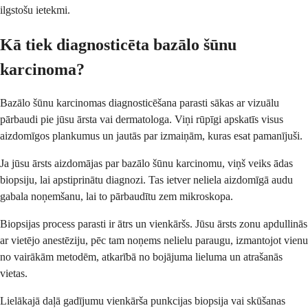
ilgstošu ietekmi.
Kā tiek diagnosticēta bazālo šūnu
karcinoma?
Bazālo šūnu karcinomas diagnosticēšana parasti sākas ar vizuālu
pārbaudi pie jūsu ārsta vai dermatologa. Viņi rūpīgi apskatīs visus
aizdomīgos plankumus un jautās par izmaiņām, kuras esat pamanījuši.
Ja jūsu ārsts aizdomājas par bazālo šūnu karcinomu, viņš veiks ādas
biopsiju, lai apstiprinātu diagnozi. Tas ietver neliela aizdomīgā audu
gabala noņemšanu, lai to pārbaudītu zem mikroskopa.
Biopsijas process parasti ir ātrs un vienkāršs. Jūsu ārsts zonu apdullinās
ar vietējo anestēziju, pēc tam noņems nelielu paraugu, izmantojot vienu
no vairākām metodēm, atkarībā no bojājuma lieluma un atrašanās
vietas.
Lielākajā daļā gadījumu vienkārša punkcijas biopsija vai skūšanas