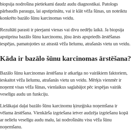
biopsija nodrošina pietiekami daudz audu diagnostikai. Patologs
pārbaudīs paraugu, lai apstiprinātu, vai ir klāt vēža šūnas, un noteiktu
konkrēto bazālo šūnu karcinomas veidu.
Rezultāti parasti ir pieejami vienas vai divu nedēļu laikā. Ja biopsija
apstiprina bazālo šūnu karcinomu, jūsu ārsts apspriedīs ārstēšanas
iespējas, pamatojoties uz atrastā vēža lielumu, atrašanās vietu un veidu.
Kāda ir bazālo šūnu karcinomas ārstēšana?
Bazālo šūnu karcinomas ārstēšana ir atkarīga no vairākiem faktoriem,
ieskaitot vēža lielumu, atrašanās vietu un veidu. Mērķis vienmēr ir
noņemt visas vēža šūnas, vienlaikus saglabājot pēc iespējas vairāk
veselīgu audu un funkciju.
Lielākajai daļai bazālo šūnu karcinomu ķirurģiska noņemšana ir
vēlama ārstēšana. Vienkārša izgriešana ietver audzēja izgriešanu kopā
ar nelielu veselīgu audu malu, lai nodrošinātu visu vēža šūnu
noņemšanu.