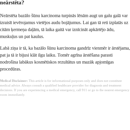
neārstēta?
Neārstēta bazālo šūnu karcinoma turpinās lēnām augt un galu galā var
izraisīt ievērojamus vietējos audu bojājumus. Lai gan tā reti izplatās uz
citām ķermeņa daļām, tā laika gaitā var iznīcināt apkārtējo ādu,
muskuļus un pat kaulus.
Labā ziņa ir tā, ka bazālo šūnu karcinoma gandrīz vienmēr ir ārstējama,
pat ja tā ir bijusi klāt ilgu laiku. Tomēr agrīna ārstēšana parasti
nodrošina labākus kosmētiskos rezultātus un mazāk apjomīgas
procedūras.
Medical Disclaimer:
This article is for informational purposes only and does not constitute
medical advice. Always consult a qualified healthcare provider for diagnosis and treatment
decisions. If you are experiencing a medical emergency, call 911 or go to the nearest emergency
room immediately.