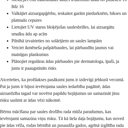
līdz 16
Valkājiet aizsargapģērbu, ieskaitot garām piedurknēm, bikses un
platmalu cepures
Lietojiet UV starus bloķējošas saulesbrilles, lai aizsargātu
smalku ādu ap acīm
Pilnībā izvairieties no solārijiem un saules lampām
Veiciet ikmēneša pašpārbaudes, lai pārbaudītu jaunus vai
mainīgus plankumus
Plānojiet regulāras ādas pārbaudes pie dermatologa, īpaši, ja
jums ir paaugstināts risks
Atcerieties, ka profilakses pasākumi jums ir izdevīgi jebkurā vecumā.
Pat ja jums ir bijusi ievērojama saules iedarbība pagātnē, ādas
aizsardzība tagad var novērst papildu bojājumus un samazināt jūsu
risku saslimt ar ādas vēzi nākotnē.
Bērnu mācīšana par saules drošību rada mūža paradumus, kas
ievērojami samazina viņu risku. Tā kā liela daļa bojājumu, kas noved
pie ādas vēža, rodas bērnībā un pusaudža gados, agrīnā izglītība rada