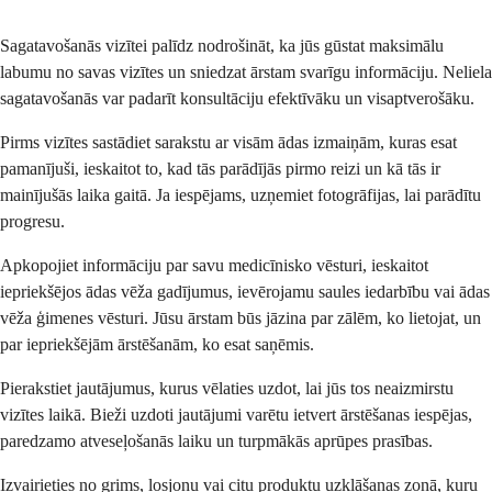
Sagatavošanās vizītei palīdz nodrošināt, ka jūs gūstat maksimālu
labumu no savas vizītes un sniedzat ārstam svarīgu informāciju. Neliela
sagatavošanās var padarīt konsultāciju efektīvāku un visaptverošāku.
Pirms vizītes sastādiet sarakstu ar visām ādas izmaiņām, kuras esat
pamanījuši, ieskaitot to, kad tās parādījās pirmo reizi un kā tās ir
mainījušās laika gaitā. Ja iespējams, uzņemiet fotogrāfijas, lai parādītu
progresu.
Apkopojiet informāciju par savu medicīnisko vēsturi, ieskaitot
iepriekšējos ādas vēža gadījumus, ievērojamu saules iedarbību vai ādas
vēža ģimenes vēsturi. Jūsu ārstam būs jāzina par zālēm, ko lietojat, un
par iepriekšējām ārstēšanām, ko esat saņēmis.
Pierakstiet jautājumus, kurus vēlaties uzdot, lai jūs tos neaizmirstu
vizītes laikā. Bieži uzdoti jautājumi varētu ietvert ārstēšanas iespējas,
paredzamo atveseļošanās laiku un turpmākās aprūpes prasības.
Izvairieties no grims, losjonu vai citu produktu uzklāšanas zonā, kuru