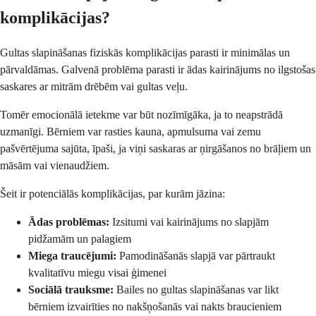
komplikācijas?
Gultas slapināšanas fiziskās komplikācijas parasti ir minimālas un
pārvaldāmas. Galvenā problēma parasti ir ādas kairinājums no ilgstošas
saskares ar mitrām drēbēm vai gultas veļu.
Tomēr emocionālā ietekme var būt nozīmīgāka, ja to neapstrādā
uzmanīgi. Bērniem var rasties kauna, apmulsuma vai zemu
pašvērtējuma sajūta, īpaši, ja viņi saskaras ar ņirgāšanos no brāļiem un
māsām vai vienaudžiem.
Šeit ir potenciālās komplikācijas, par kurām jāzina:
Ādas problēmas:
Izsitumi vai kairinājums no slapjām
pidžamām un palagiem
Miega traucējumi:
Pamodināšanās slapjā var pārtraukt
kvalitatīvu miegu visai ģimenei
Sociālā trauksme:
Bailes no gultas slapināšanas var likt
bērniem izvairīties no nakšņošanās vai nakts braucieniem