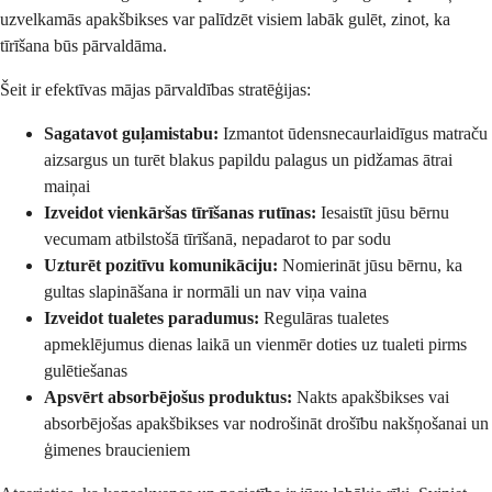
uzvelkamās apakšbikses var palīdzēt visiem labāk gulēt, zinot, ka
tīrīšana būs pārvaldāma.
Šeit ir efektīvas mājas pārvaldības stratēģijas:
Sagatavot guļamistabu:
Izmantot ūdensnecaurlaidīgus matraču
aizsargus un turēt blakus papildu palagus un pidžamas ātrai
maiņai
Izveidot vienkāršas tīrīšanas rutīnas:
Iesaistīt jūsu bērnu
vecumam atbilstošā tīrīšanā, nepadarot to par sodu
Uzturēt pozitīvu komunikāciju:
Nomierināt jūsu bērnu, ka
gultas slapināšana ir normāli un nav viņa vaina
Izveidot tualetes paradumus:
Regulāras tualetes
apmeklējumus dienas laikā un vienmēr doties uz tualeti pirms
gulētiešanas
Apsvērt absorbējošus produktus:
Nakts apakšbikses vai
absorbējošas apakšbikses var nodrošināt drošību nakšņošanai un
ģimenes braucieniem