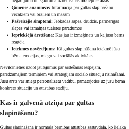
negadījumu un šķidruma uzņemšanas modeļu ieraksts
Ģimenes anamnēze:
Informācija par gultas slapināšanu
vecākiem vai brāļiem un māsām
Pašreizējie simptomi:
Jebkādas sāpes, drudzis, pārmērīgas
slāpes vai izmaiņas tualetes paradumos
Iepriekšējā ārstēšana:
Kas jau ir izmēģināts un kā jūsu bērns
reaģēja
Ietekmes novērtējums:
Kā gultas slapināšana ietekmē jūsu
bērna emocijas, miegu vai sociālās aktivitātes
Nevilcinieties uzdot jautājumus par ārstēšanas iespējām,
paredzamajiem termiņiem vai stratēģijām sociālo situāciju risināšanai.
Jūsu ārsts var sniegt personalizētu vadību, pamatojoties uz jūsu bērna
konkrēto situāciju un attīstības stadiju.
Kas ir galvenā atziņa par gultas
slapināšanu?
Gultas slapināšana ir normāla bērnības attīstības sastāvdaļa, ko lielākā