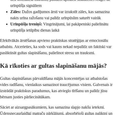
urīnpūšļa signāliem
Zāles:
Dažos gadījumos ārsti var izrakstīt zāles, kas samazina
nakts urīna ražošanu vai palīdz urīnpūslim saturēt vairāk
Urīnpūšļa treniņš:
Vingrinājumi, lai pakāpeniski palielinātu
urīnpūšļa ietilpību dienas laikā
Efektīvākās ārstēšanas apvieno praktiskas stratēģijas ar emocionālu
atbalstu. Atcerieties, ka sods vai kauns nekad nepalīdz un faktiski var
pasliktināt gultas slapināšanu, palielinot stresu un trauksmi.
Kā rīkoties ar gultas slapināšanu mājās?
Gultas slapināšanas pārvaldīšana mājās koncentrējas uz atbalstošas
vides radīšanu, vienlaikus samazinot traucējumus visiem. Galvenais ir
izstrādāt praktiskus paradumus, kas atvieglo tīrīšanu un palīdz jūsu
bērnam justies pārliecinātākam.
Sāciet ar aizsargpasākumiem, kas samazina slapjo nakšu ietekmi.
Ūdensnecaurlaidīgi matraču pārklājumi, absorbējoši gultas paliktņi un