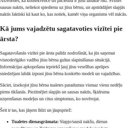
Atcerieties, ka konsekvence un pacietība ir jūsu labākie rīki. Sviniet
sausas naktis, neliekot spiedienu uz jūsu bērnu, un apstrādājiet slapjās
naktis faktiski kā kaut ko, kas notiek, kamēr viņa organisms vēl mācās.
Kā jums vajadzētu sagatavoties vizītei pie
ārsta?
Sagatavošanās vizītei pie ārsta palīdz nodrošināt, ka jūs saņemat
visnoderīgāko vadību jūsu bērna gultas slapināšanas situācijā.
Informācijas apkopošana iepriekš ļauj jūsu veselības aprūpes
sniedzējam labāk izprast jūsu bērna konkrēto modeli un vajadzības.
Sāciet, izsekojot jūsu bērna tualetes paradumus vismaz vienu nedēļu
pirms tikšanās. Piezīmējiet slapjās un sausas naktis, šķidruma
uzņemšanas modeļus un citus simptomus, ko novērojat.
Šeit ir tas, kas jāņem līdzi un jāapspriež:
Tualetes dienasgrāmata:
Slapjo/sausā nakšu, dienas