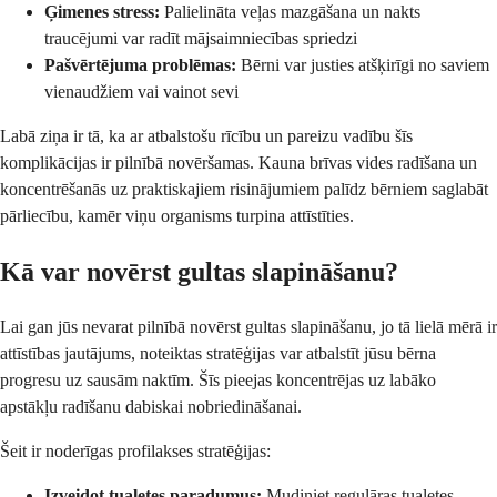
Ģimenes stress:
Palielināta veļas mazgāšana un nakts
traucējumi var radīt mājsaimniecības spriedzi
Pašvērtējuma problēmas:
Bērni var justies atšķirīgi no saviem
vienaudžiem vai vainot sevi
Labā ziņa ir tā, ka ar atbalstošu rīcību un pareizu vadību šīs
komplikācijas ir pilnībā novēršamas. Kauna brīvas vides radīšana un
koncentrēšanās uz praktiskajiem risinājumiem palīdz bērniem saglabāt
pārliecību, kamēr viņu organisms turpina attīstīties.
Kā var novērst gultas slapināšanu?
Lai gan jūs nevarat pilnībā novērst gultas slapināšanu, jo tā lielā mērā ir
attīstības jautājums, noteiktas stratēģijas var atbalstīt jūsu bērna
progresu uz sausām naktīm. Šīs pieejas koncentrējas uz labāko
apstākļu radīšanu dabiskai nobriedināšanai.
Šeit ir noderīgas profilakses stratēģijas:
Izveidot tualetes paradumus:
Mudiniet regulāras tualetes