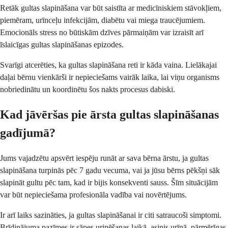
Retāk gultas slapināšana var būt saistīta ar medicīniskiem stāvokļiem,
piemēram, urīnceļu infekcijām, diabētu vai miega traucējumiem.
Emocionāls stress no būtiskām dzīves pārmaiņām var izraisīt arī
īslaicīgas gultas slapināšanas epizodes.
Svarīgi atcerēties, ka gultas slapināšana reti ir kāda vaina. Lielākajai
daļai bērnu vienkārši ir nepieciešams vairāk laika, lai viņu organisms
nobriedinātu un koordinētu šos nakts procesus dabiski.
Kad jāvēršas pie ārsta gultas slapināšanas
gadījumā?
Jums vajadzētu apsvērt iespēju runāt ar sava bērna ārstu, ja gultas
slapināšana turpinās pēc 7 gadu vecuma, vai ja jūsu bērns pēkšņi sāk
slapināt gultu pēc tam, kad ir bijis konsekventi sauss. Šīm situācijām
var būt nepieciešama profesionāla vadība vai novērtējums.
Ir arī laiks sazināties, ja gultas slapināšanai ir citi satraucoši simptomi.
Brīdinājuma pazīmes ir sāpes urinēšanas laikā, asinis urīnā, pārmērīgas