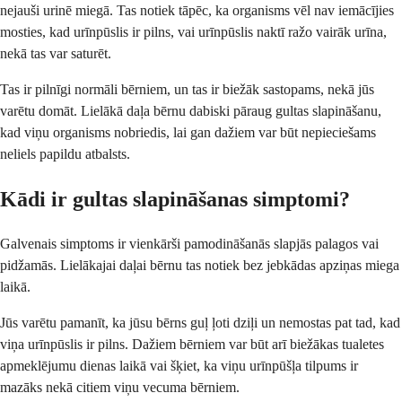
nejauši urinē miegā. Tas notiek tāpēc, ka organisms vēl nav iemācījies
mosties, kad urīnpūslis ir pilns, vai urīnpūslis naktī ražo vairāk urīna,
nekā tas var saturēt.
Tas ir pilnīgi normāli bērniem, un tas ir biežāk sastopams, nekā jūs
varētu domāt. Lielākā daļa bērnu dabiski pāraug gultas slapināšanu,
kad viņu organisms nobriedis, lai gan dažiem var būt nepieciešams
neliels papildu atbalsts.
Kādi ir gultas slapināšanas simptomi?
Galvenais simptoms ir vienkārši pamodināšanās slapjās palagos vai
pidžamās. Lielākajai daļai bērnu tas notiek bez jebkādas apziņas miega
laikā.
Jūs varētu pamanīt, ka jūsu bērns guļ ļoti dziļi un nemostas pat tad, kad
viņa urīnpūslis ir pilns. Dažiem bērniem var būt arī biežākas tualetes
apmeklējumu dienas laikā vai šķiet, ka viņu urīnpūšļa tilpums ir
mazāks nekā citiem viņu vecuma bērniem.