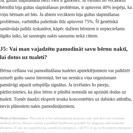
Jā, gultas slapināšana bieži vien ir ģimenēs. Ja vienam no vecākiem
bērnībā bija gultas slapināšanas problēmas, ir aptuveni 40% iespēja, ka
viņu bērnam arī būs. Ja abiem vecākiem bija gultas slapināšanas
problēmas, varbūtība palielinās līdz aptuveni 75%. Šī ģenētiskā
sastāvdaļa palīdz izskaidrot, kāpēc dažiem bērniem ir nepieciešams
ilgāks laiks, lai sasniegtu nakts sausumu nekā citiem.
J5: Vai man vajadzētu pamodināt savu bērnu naktī,
lai dotos uz tualeti?
Bērna celšana vai pamodināšana tualetes apmeklējumiem var palīdzēt
uzturēt gultu sausu īstermiņā, bet tas nemāca viņa organismam
patstāvīgi atpazīt urīnpūšļa signālus. Ja izvēlaties šo pieeju,
pārliecinieties, ka jūsu bērns ir pilnībā nomodā un apzināti dodas uz
tualeti. Tomēr daudzi eksperti iesaka koncentrēties uz dabisko attīstību,
nevis plānotiem nakts pamodinājumiem.
Medical Disclaimer:
This article is for informational purposes only and does not constitute
medical advice. Always consult a qualified healthcare provider for diagnosis and treatment
decisions. If you are experiencing a medical emergency, call 911 or go to the nearest emergency
room immediately.