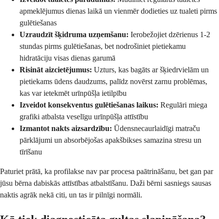
apmeklējumus dienas laikā un vienmēr dodieties uz tualeti pirms
gulētiešanas
Uzraudzīt šķidruma uzņemšanu:
Ierobežojiet dzērienus 1-2
stundas pirms gulētiešanas, bet nodrošiniet pietiekamu
hidratāciju visas dienas garumā
Risināt aizcietējumus:
Uzturs, kas bagāts ar šķiedrvielām un
pietiekams ūdens daudzums, palīdz novērst zarnu problēmas,
kas var ietekmēt urīnpūšļa ietilpību
Izveidot konsekventus gulētiešanas laikus:
Regulāri miega
grafiki atbalsta veselīgu urīnpūšļa attīstību
Izmantot nakts aizsardzību:
Ūdensnecaurlaidīgi matraču
pārklājumi un absorbējošas apakšbikses samazina stresu un
tīrīšanu
Paturiet prātā, ka profilakse nav par procesa paātrināšanu, bet gan par
jūsu bērna dabiskās attīstības atbalstīšanu. Daži bērni sasniegs sausas
naktis agrāk nekā citi, un tas ir pilnīgi normāli.