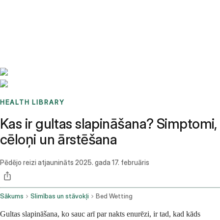
Benchmarks
Stories
FAQ
Sign up / Log in
HEALTH LIBRARY
Kas ir gultas slapināšana? Simptomi,
cēloņi un ārstēšana
Pēdējo reizi atjaunināts
2025. gada 17. februāris
Sākums
Slimības un stāvokļi
Bed Wetting
Gultas slapināšana, ko sauc arī par nakts enurēzi, ir tad, kad kāds