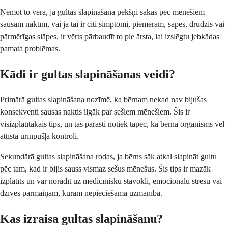
Ņemot to vērā, ja gultas slapināšana pēkšņi sākas pēc mēnešiem
sausām naktīm, vai ja tai ir citi simptomi, piemēram, sāpes, drudzis vai
pārmērīgas slāpes, ir vērts pārbaudīt to pie ārsta, lai izslēgtu jebkādas
pamata problēmas.
Kādi ir gultas slapināšanas veidi?
Primārā gultas slapināšana nozīmē, ka bērnam nekad nav bijušas
konsekventi sausas naktis ilgāk par sešiem mēnešiem. Šis ir
visizplatītākais tips, un tas parasti notiek tāpēc, ka bērna organisms vēl
attīsta urīnpūšļa kontroli.
Sekundārā gultas slapināšana rodas, ja bērns sāk atkal slapināt gultu
pēc tam, kad ir bijis sauss vismaz sešus mēnešus. Šis tips ir mazāk
izplatīts un var norādīt uz medicīnisku stāvokli, emocionālu stresu vai
dzīves pārmaiņām, kurām nepieciešama uzmanība.
Kas izraisa gultas slapināšanu?