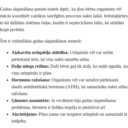
Gultas slapināšana parasti notiek tāpēc, ka jūsu bērna organisms vēl
mācās koordinēt vairākus sarežģītus procesus nakts laikā. Iedomājieties
to kā dažādas sistēmas daļas, kurām ir nepieciešams laiks, lai strādātu
kopā perfekti.
Šeit ir visbiežākie gultas slapināšanas iemesli:
Aizkavēta urīnpūšļa attīstība:
Urīnpūslis vēl var nebūt
pietiekami liels, lai visu nakti saturētu urīnu
Dziļa miega režīms:
Daži bērni guļ tik dziļi, ka nejūt signālu, ka
viņu urīnpūslis ir pilns
Hormonu ražošana:
Organisms vēl var neražot pietiekami
daudz antidiurētiskā hormona (ADH), lai samazinātu nakts urīna
ražošanu
Ģimenes anamnēze:
Ja vecākiem bija gultas slapināšanas
problēmas, bērniem ir lielāka iespēja to piedzīvot arī
Aizcietējums:
Pilna zarna var nospiezt urīnpūsli un samazināt tā
ietilpību