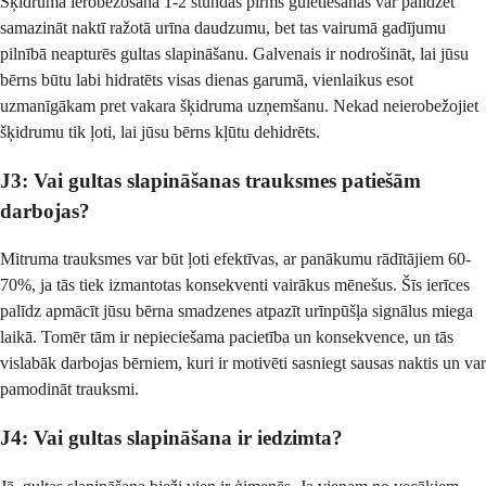
Šķidruma ierobežošana 1-2 stundas pirms gulētiešanas var palīdzēt
samazināt naktī ražotā urīna daudzumu, bet tas vairumā gadījumu
pilnībā neapturēs gultas slapināšanu. Galvenais ir nodrošināt, lai jūsu
bērns būtu labi hidratēts visas dienas garumā, vienlaikus esot
uzmanīgākam pret vakara šķidruma uzņemšanu. Nekad neierobežojiet
šķidrumu tik ļoti, lai jūsu bērns kļūtu dehidrēts.
J3: Vai gultas slapināšanas trauksmes patiešām
darbojas?
Mitruma trauksmes var būt ļoti efektīvas, ar panākumu rādītājiem 60-
70%, ja tās tiek izmantotas konsekventi vairākus mēnešus. Šīs ierīces
palīdz apmācīt jūsu bērna smadzenes atpazīt urīnpūšļa signālus miega
laikā. Tomēr tām ir nepieciešama pacietība un konsekvence, un tās
vislabāk darbojas bērniem, kuri ir motivēti sasniegt sausas naktis un var
pamodināt trauksmi.
J4: Vai gultas slapināšana ir iedzimta?