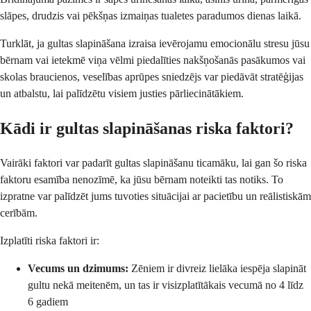
slāpes, drudzis vai pēkšņas izmaiņas tualetes paradumos dienas laikā.
Turklāt, ja gultas slapināšana izraisa ievērojamu emocionālu stresu jūsu
bērnam vai ietekmē viņa vēlmi piedalīties nakšņošanās pasākumos vai
skolas braucienos, veselības aprūpes sniedzējs var piedāvāt stratēģijas
un atbalstu, lai palīdzētu visiem justies pārliecinātākiem.
Kādi ir gultas slapināšanas riska faktori?
Vairāki faktori var padarīt gultas slapināšanu ticamāku, lai gan šo riska
faktoru esamība nenozīmē, ka jūsu bērnam noteikti tas notiks. To
izpratne var palīdzēt jums tuvoties situācijai ar pacietību un reālistiskām
cerībām.
Izplatīti riska faktori ir:
Vecums un dzimums:
Zēniem ir divreiz lielāka iespēja slapināt
gultu nekā meitenēm, un tas ir visizplatītākais vecumā no 4 līdz
6 gadiem