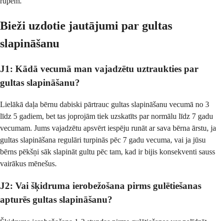
rūpēm.
Bieži uzdotie jautājumi par gultas
slapināšanu
J1: Kādā vecumā man vajadzētu uztraukties par
gultas slapināšanu?
Lielākā daļa bērnu dabiski pārtrauc gultas slapināšanu vecumā no 3
līdz 5 gadiem, bet tas joprojām tiek uzskatīts par normālu līdz 7 gadu
vecumam. Jums vajadzētu apsvērt iespēju runāt ar sava bērna ārstu, ja
gultas slapināšana regulāri turpinās pēc 7 gadu vecuma, vai ja jūsu
bērns pēkšņi sāk slapināt gultu pēc tam, kad ir bijis konsekventi sauss
vairākus mēnešus.
J2: Vai šķidruma ierobežošana pirms gulētiešanas
apturēs gultas slapināšanu?