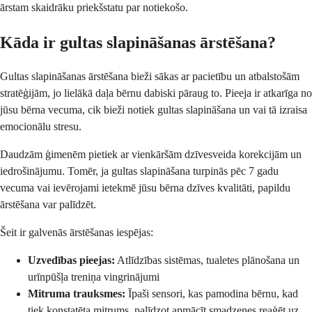
ārstam skaidrāku priekšstatu par notiekošo.
Kāda ir gultas slapināšanas ārstēšana?
Gultas slapināšanas ārstēšana bieži sākas ar pacietību un atbalstošām
stratēģijām, jo lielākā daļa bērnu dabiski pāraug to. Pieeja ir atkarīga no
jūsu bērna vecuma, cik bieži notiek gultas slapināšana un vai tā izraisa
emocionālu stresu.
Daudzām ģimenēm pietiek ar vienkāršām dzīvesveida korekcijām un
iedrošinājumu. Tomēr, ja gultas slapināšana turpinās pēc 7 gadu
vecuma vai ievērojami ietekmē jūsu bērna dzīves kvalitāti, papildu
ārstēšana var palīdzēt.
Šeit ir galvenās ārstēšanas iespējas:
Uzvedības pieejas:
Atlīdzības sistēmas, tualetes plānošana un
urīnpūšļa treniņa vingrinājumi
Mitruma trauksmes:
Īpaši sensori, kas pamodina bērnu, kad
tiek konstatēta mitrums, palīdzot apmācīt smadzenes reaģēt uz