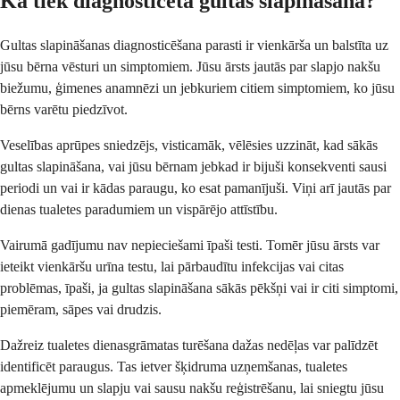
Kā tiek diagnosticēta gultas slapināšana?
Gultas slapināšanas diagnosticēšana parasti ir vienkārša un balstīta uz
jūsu bērna vēsturi un simptomiem. Jūsu ārsts jautās par slapjo nakšu
biežumu, ģimenes anamnēzi un jebkuriem citiem simptomiem, ko jūsu
bērns varētu piedzīvot.
Veselības aprūpes sniedzējs, visticamāk, vēlēsies uzzināt, kad sākās
gultas slapināšana, vai jūsu bērnam jebkad ir bijuši konsekventi sausi
periodi un vai ir kādas paraugu, ko esat pamanījuši. Viņi arī jautās par
dienas tualetes paradumiem un vispārējo attīstību.
Vairumā gadījumu nav nepieciešami īpaši testi. Tomēr jūsu ārsts var
ieteikt vienkāršu urīna testu, lai pārbaudītu infekcijas vai citas
problēmas, īpaši, ja gultas slapināšana sākās pēkšņi vai ir citi simptomi,
piemēram, sāpes vai drudzis.
Dažreiz tualetes dienasgrāmatas turēšana dažas nedēļas var palīdzēt
identificēt paraugus. Tas ietver šķidruma uzņemšanas, tualetes
apmeklējumu un slapju vai sausu nakšu reģistrēšanu, lai sniegtu jūsu