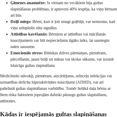
Ģimenes anamnēze:
Ja vienam no vecākiem bija gultas
slapināšanas problēmas, ir aptuveni 40% iespēja, ka viņu bērnam
arī būs
Dziļš miegs:
Bērni, kuri ir ļoti smagi guļētāji, var nemostas, kad
viņu urīnpūslis sūta signālus
Attīstības kavēšanās:
Bērniem ar attīstības vai mācīšanās
traucējumiem var būt nepieciešams ilgāks laiks, lai sasniegtu
nakts sausumu
Emocionāls stress:
Būtiskas dzīves pārmaiņas, piemēram,
pārcelšanās, jauni brāļi un māsas vai skolas sākums, var izraisīt
īslaicīgu gultas slapināšanu
Medicīniski stāvokļi, piemēram, aizcietējums, urīnceļu infekcijas vai
uzmanības deficīta hiperaktivitātes traucējumi (ADHD), var arī
palielināt gultas slapināšanas varbūtību. Tomēr lielākā daļa bērnu ar
šiem riska faktoriem joprojām dabiski pāraugs gultas slapināšanu,
attīstoties.
Kādas ir iespējamās gultas slapināšanas