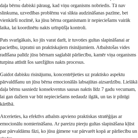
daļa bērnu dabiski pāraug, kad viņu organisms nobriedis. Tā nav
slinkuma, uzvedības problēmu vai slikta audzināšanas pazīme, bet
vienkārši nozīmē, ka jūsu bērna organismam ir nepieciešams vairāk
laika, lai koordinētu nakts urīnpūšļa kontroli.
Pats svarīgākais, ko jūs varat darīt, ir tuvoties gultas slapināšanai ar
pacietību, izpratni un praktiskajiem risinājumiem. Atbalstošas vides
radīšana palīdz jūsu bērnam saglabāt pārliecību, kamēr viņa organisms
turpina attīstīt šos sarežģītos nakts procesus.
Gaidot dabisku risinājumu, koncentrējieties uz praktisko aspektu
pārvaldīšanu un jūsu bērna emocionālās labsajūtas aizsardzību. Lielākā
daļa bērnu sasniedz konsekventus sausas naktis līdz 7 gadu vecumam,
lai gan dažiem var būt nepieciešams nedaudz ilgāk, un tas ir pilnīgi
kārtībā.
Atcerieties, ka efektīvs atbalsts apvieno praktiskas stratēģijas ar
emocionālu nomierināšanu. Ar pareizu pieeju gultas slapināšana kļūst
par pārvaldāmu fāzi, ko jūsu ģimene var pārvarēt kopā ar pārliecību un