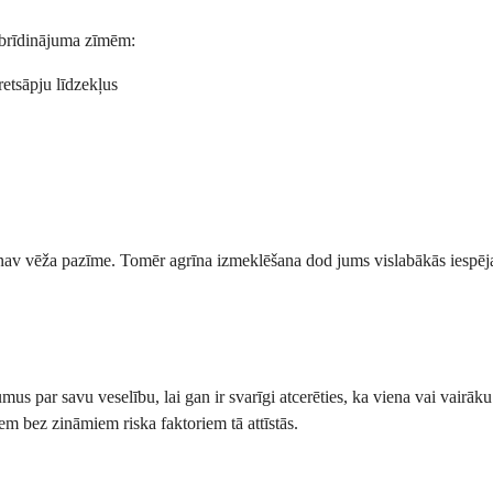
 brīdinājuma zīmēm:
retsāpju līdzekļus
tā nav vēža pazīme. Tomēr agrīna izmeklēšana dod jums vislabākās iespējas 
s par savu veselību, lai gan ir svarīgi atcerēties, ka viena vai vairāku 
em bez zināmiem riska faktoriem tā attīstās.