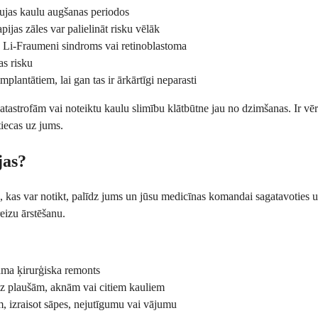
ujas kaulu augšanas periodos
pijas zāles var palielināt risku vēlāk
 Li-Fraumeni sindroms vai retinoblastoma
as risku
implantātiem, lai gan tas ir ārkārtīgi neparasti
katastrofām vai noteiktu kaulu slimību klātbūtne jau no dzimšanas. Ir vēr
tiecas uz jums.
jas?
, kas var notikt, palīdz jums un jūsu medicīnas komandai sagatavoties un
eizu ārstēšanu.
šama ķirurģiska remonts
uz plaušām, aknām vai citiem kauliem
, izraisot sāpes, nejutīgumu vai vājumu