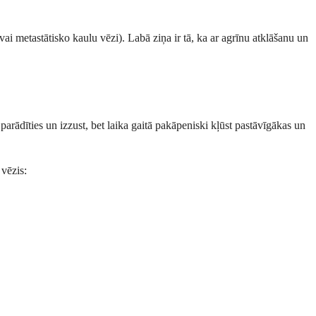
vai metastātisko kaulu vēzi). Labā ziņa ir tā, ka ar agrīnu atklāšanu un
parādīties un izzust, bet laika gaitā pakāpeniski kļūst pastāvīgākas un
 vēzis: