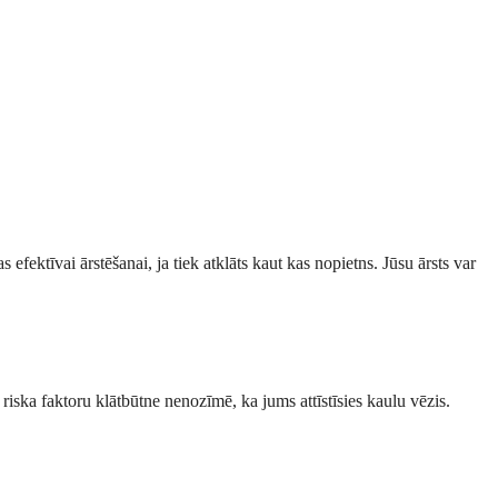
efektīvai ārstēšanai, ja tiek atklāts kaut kas nopietns. Jūsu ārsts var
riska faktoru klātbūtne nenozīmē, ka jums attīstīsies kaulu vēzis.