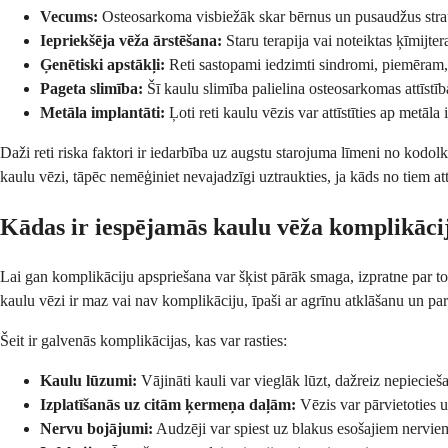
Vecums:
Osteosarkoma visbiežāk skar bērnus un pusaudžus stra
Iepriekšēja vēža ārstēšana:
Staru terapija vai noteiktas ķīmijtera
Ģenētiski apstākļi:
Reti sastopami iedzimti sindromi, piemēram,
Pageta slimība:
Šī kaulu slimība palielina osteosarkomas attīstīb
Metāla implantāti:
Ļoti reti kaulu vēzis var attīstīties ap metāla 
Daži reti riska faktori ir iedarbība uz augstu starojuma līmeni no kodol
kaulu vēzi, tāpēc nemēģiniet nevajadzīgi uztraukties, ja kāds no tiem at
Kādas ir iespējamās kaulu vēža komplikāci
Lai gan komplikāciju apspriešana var šķist pārāk smaga, izpratne par to
kaulu vēzi ir maz vai nav komplikāciju, īpaši ar agrīnu atklāšanu un par
Šeit ir galvenās komplikācijas, kas var rasties:
Kaulu lūzumi:
Vājināti kauli var vieglāk lūzt, dažreiz nepiecie
Izplatīšanās uz citām ķermeņa daļām:
Vēzis var pārvietoties 
Nervu bojājumi:
Audzēji var spiest uz blakus esošajiem nerviem