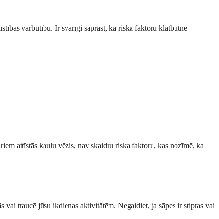
īstības varbūtību. Ir svarīgi saprast, ka riska faktoru klātbūtne
em attīstās kaulu vēzis, nav skaidru riska faktoru, kas nozīmē, ka
s vai traucē jūsu ikdienas aktivitātēm. Negaidiet, ja sāpes ir stipras vai