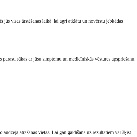
 jūs visas ārstēšanas laikā, lai agri atklātu un novērstu jebkādas
ess parasti sākas ar jūsu simptomu un medicīniskās vēstures apspriešanu,
no audzēja atrašanās vietas. Lai gan gaidīšana uz rezultātiem var šķist