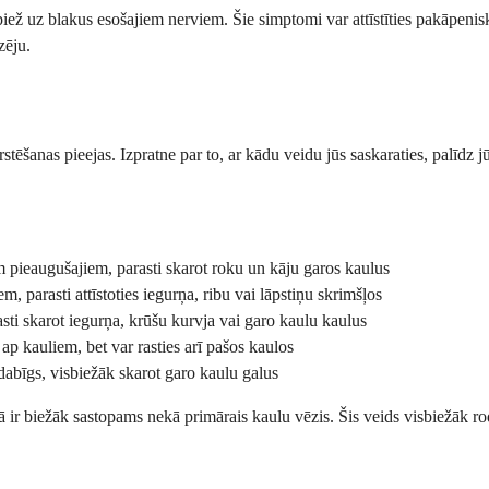
piež uz blakus esošajiem nerviem. Šie simptomi var attīstīties pakāpenis
zēju.
ārstēšanas pieejas. Izpratne par to, ar kādu veidu jūs saskaraties, palīd
pieaugušajiem, parasti skarot roku un kāju garos kaulus
parasti attīstoties iegurņa, ribu vai lāpstiņu skrimšļos
i skarot iegurņa, krūšu kurvja vai garo kaulu kaulus
 ap kauliem, bet var rasties arī pašos kaulos
ndabīgs, visbiežāk skarot garo kaulu galus
ir biežāk sastopams nekā primārais kaulu vēzis. Šis veids visbiežāk roda