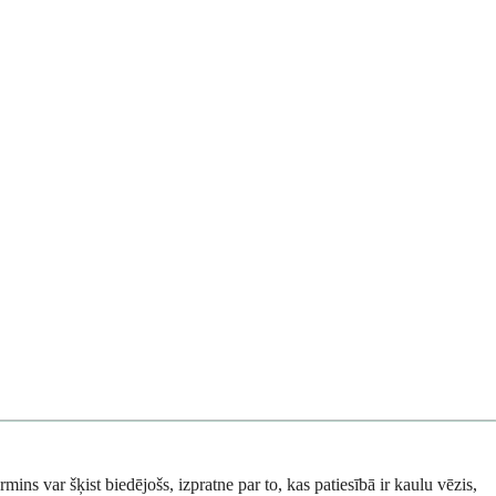
mins var šķist biedējošs, izpratne par to, kas patiesībā ir kaulu vēzis,