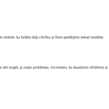
ts atzīmēt, ka lielākā daļa cilvēku ar šiem apstākļiem nekad neattīsta
 ātri reaģēt, ja rodas problēmas. Atcerieties, ka daudziem cilvēkiem ar