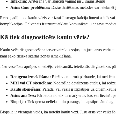
Infekcija:
Ārstēšana var īslaicīgi vājināt jūsu imūnsistēmu
Asins šūnu problēmas:
Dažas ārstēšanas metodes var ietekmēt j
Retos gadījumos kaulu vēzis var izraisīt smagu kalcija līmeni asinīs vai
komplikācijas. Galvenais ir uzturēt atklātu komunikāciju ar savu med
Kā tiek diagnosticēts kaulu vēzis?
Kaulu vēža diagnosticēšana ietver vairākus soļus, un jūsu ārsts vadīs jū
kam seko fiziska skartās zonas izmeklēšana.
Jūsu veselības aprūpes sniedzējs, visticamāk, ieteiks šīs diagnostikas p
Rentgena izmeklēšana:
Bieži vien pirmā pārbaude, lai meklētu 
MRI vai CT skenēšana:
Nodrošina detalizētus attēlus, lai redz
Kaulu skenēšana:
Parāda, vai vēzis ir izplatījies uz citiem kaul
Asins analīzes:
Pārbauda noteiktus marķierus, kas var liecināt p
Biopsija:
Tiek ņemta neliela audu paraugs, lai apstiprinātu diagn
Biopsija ir vienīgais veids, kā noteikt kaulu vēzi. Jūsu ārsts var veikt 