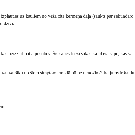
i izplatīties uz kauliem no vēža citā ķermeņa daļā (saukts par sekundāro 
u dzīvi.
kas neizzūd pat atpūšoties. Šīs sāpes bieži sākas kā blāva sāpe, kas var 
ena vai vairāku no šiem simptomiem klātbūtne nenozīmē, ka jums ir kaulu
tēm