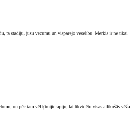
, tā stadiju, jūsu vecumu un vispārējo veselību. Mērķis ir ne tikai
mu, un pēc tam vēl ķīmijterapiju, lai likvidētu visas atlikušās vēža