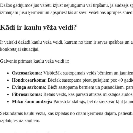
Dažos gadījumos jūs varētu izjust nejutīgumu vai tirpšanu, ja audzējs s
izmaiņām jūsu ķermenī un apspriest tās ar savu veselības aprūpes snied
Kādi ir kaulu vēža veidi?
Ir vairāki dažādi kaulu vēža veidi, katram no tiem ir savas īpašības un 
konkrētajai situācijai.
Galvenie primārā kaulu vēža veidi ir:
Osteosarkoma:
Visbiežāk sastopamais veids bērniem un jauniem 
Hondrosarkoma:
Biežāk sastopama pieaugušajiem pēc 40 gadiem, 
Evinga sarkoma:
Bieži sastopama bērniem un pusaudžiem, parast
Fibrosarkoma:
Retais veids, kas parasti attīstās mīkstajos audos
Milzu šūnu audzējs:
Parasti labdabīgs, bet dažreiz var kļūt ļau
Sekundārais kaulu vēzis, kas izplatās no citām ķermeņa daļām, patiesībā 
izplatījies uz kauliem.