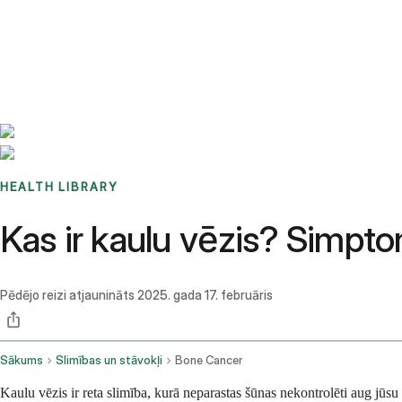
Benchmarks
Stories
FAQ
Sign up / Log in
HEALTH LIBRARY
Kas ir kaulu vēzis? Simpto
Pēdējo reizi atjaunināts
2025. gada 17. februāris
Sākums
Slimības un stāvokļi
Bone Cancer
Kaulu vēzis ir reta slimība, kurā neparastas šūnas nekontrolēti aug jūsu k