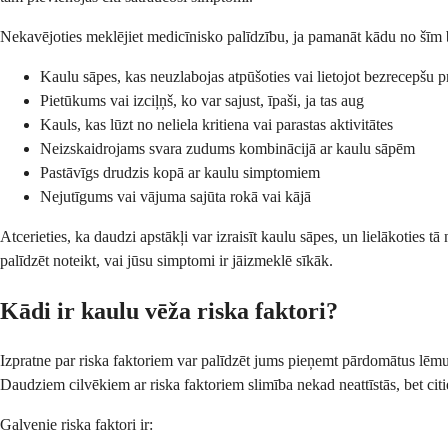
Nekavējoties meklējiet medicīnisko palīdzību, ja pamanāt kādu no šīm
Kaulu sāpes, kas neuzlabojas atpūšoties vai lietojot bezrecepšu p
Pietūkums vai izciļņš, ko var sajust, īpaši, ja tas aug
Kauls, kas lūzt no neliela kritiena vai parastas aktivitātes
Neizskaidrojams svara zudums kombinācijā ar kaulu sāpēm
Pastāvīgs drudzis kopā ar kaulu simptomiem
Nejutīgums vai vājuma sajūta rokā vai kājā
Atcerieties, ka daudzi apstākļi var izraisīt kaulu sāpes, un lielākoties 
palīdzēt noteikt, vai jūsu simptomi ir jāizmeklē sīkāk.
Kādi ir kaulu vēža riska faktori?
Izpratne par riska faktoriem var palīdzēt jums pieņemt pārdomātus lēmumu
Daudziem cilvēkiem ar riska faktoriem slimība nekad neattīstās, bet citi
Galvenie riska faktori ir: