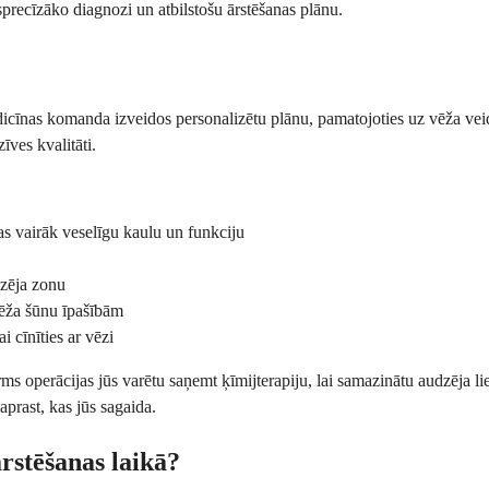
isprecīzāko diagnozi un atbilstošu ārstēšanas plānu.
icīnas komanda izveidos personalizētu plānu, pamatojoties uz vēža veidu
īves kvalitāti.
s vairāk veselīgu kaulu un funkciju
dzēja zonu
vēža šūnu īpašībām
 cīnīties ar vēzi
operācijas jūs varētu saņemt ķīmijterapiju, lai samazinātu audzēja lielu
prast, kas jūs sagaida.
rstēšanas laikā?