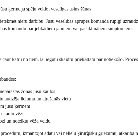
ūsu ķermeņa spēju veidot veselīgas asins šūnas
 ietekmēt nieru darbību. Jūsu veselības aprūpes komanda rūpīgi uzraudzīs
icīnas komandu par jebkādiem jauniem vai pasliktinātiem simptomiem.
s caur katru no tiem, lai iegūtu skaidru priekšstatu par notiekošo. Proc
ārbaudes:
neparastas zonas jūsu kaulos
ētu audzēja lielumu un atrašanās vietu
iem jūsu ķermenī
ar kaulu vēzi
ozi un noteiktu vēža veidu
šo procedūru, izmantojot adatu vai nelielu ķirurģisku griezumu, atkarībā 