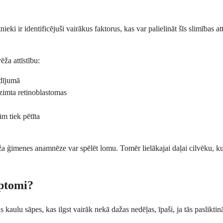
ki ir identificējuši vairākus faktorus, kas var palielināt šīs slimības att
ēža attīstību:
adījumā
zimta retinoblastomas
ām tiek pētīta
ģimenes anamnēze var spēlēt lomu. Tomēr lielākajai daļai cilvēku, kuri
mptomi?
kaulu sāpes, kas ilgst vairāk nekā dažas nedēļas, īpaši, ja tās pasliktinā