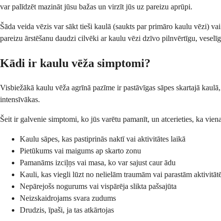
var palīdzēt mazināt jūsu bažas un virzīt jūs uz pareizu aprūpi.
Šāda veida vēzis var sākt tieši kaulā (saukts par primāro kaulu vēzi) va
pareizu ārstēšanu daudzi cilvēki ar kaulu vēzi dzīvo pilnvērtīgu, veselīg
Kādi ir kaulu vēža simptomi?
Visbiežākā kaulu vēža agrīnā pazīme ir pastāvīgas sāpes skartajā kaulā, 
intensīvākas.
Šeit ir galvenie simptomi, ko jūs varētu pamanīt, un atcerieties, ka vi
Kaulu sāpes, kas pastiprinās naktī vai aktivitātes laikā
Pietūkums vai maigums ap skarto zonu
Pamanāms izciļņs vai masa, ko var sajust caur ādu
Kauli, kas viegli lūzt no nelielām traumām vai parastām aktivitā
Nepārejošs nogurums vai vispārēja slikta pašsajūta
Neizskaidrojams svara zudums
Drudzis, īpaši, ja tas atkārtojas