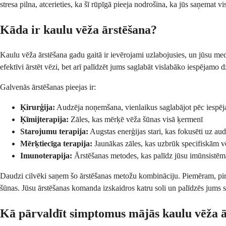
stresa pilna, atcerieties, ka šī rūpīgā pieeja nodrošina, ka jūs saņemat v
Kāda ir kaulu vēža ārstēšana?
Kaulu vēža ārstēšana gadu gaitā ir ievērojami uzlabojusies, un jūsu med
efektīvi ārstēt vēzi, bet arī palīdzēt jums saglabāt vislabāko iespējamo dz
Galvenās ārstēšanas pieejas ir:
Ķirurģija:
Audzēja noņemšana, vienlaikus saglabājot pēc iespēja
Ķīmijterapija:
Zāles, kas mērķē vēža šūnas visā ķermenī
Starojumu terapija:
Augstas enerģijas stari, kas fokusēti uz au
Mērķtiecīga terapija:
Jaunākas zāles, kas uzbrūk specifiskām 
Imunoterapija:
Ārstēšanas metodes, kas palīdz jūsu imūnsistēmai
Daudzi cilvēki saņem šo ārstēšanas metožu kombināciju. Piemēram, pirms 
šūnas. Jūsu ārstēšanas komanda izskaidros katru soli un palīdzēs jums sa
Kā pārvaldīt simptomus mājās kaulu vēža ā