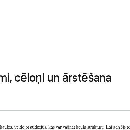
mi, cēloņi un ārstēšana
aulos, veidojot audzējus, kas var vājināt kaulu struktūru. Lai gan šis ter