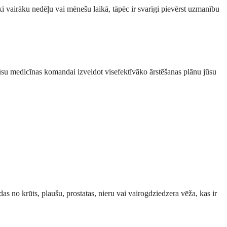
ki vairāku nedēļu vai mēnešu laikā, tāpēc ir svarīgi pievērst uzmanību
z jūsu medicīnas komandai izveidot visefektīvāko ārstēšanas plānu jūsu
s no krūts, plaušu, prostatas, nieru vai vairogdziedzera vēža, kas ir