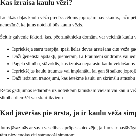
Kas izraisa kaulu vēzi?
Lielākās daļas kaulu vēža precīzs cēlonis joprojām nav skaidrs, taču pētnie
nenozīmē, ka jums noteikti būs kaulu vēzis.
Šeit ir galvenie faktori, kas, pēc zinātnieku domām, var veicināt kaulu v
Iepriekšēja staru terapija, īpaši lielas devas ārstēšana citu vēža g
Daži ģenētiski apstākļi, piemēram, Li-Fraumeni sindroms vai ied
Pageta slimība, stāvoklis, kas izraisa neparastu kaulu veidošanos
Iepriekšējas kaulu traumas vai implantāti, lai gan šī saikne joproj
Daži iedzimti traucējumi, kas ietekmē kaulu un skrimšļu attīstību
Retos gadījumos iedarbība uz noteiktām ķīmiskām vielām vai kaulu vēža 
slimība diemžēl var skart ikvienu.
Kad jāvēršas pie ārsta, ja ir kaulu vēža si
Jums jāsazinās ar savu veselības aprūpes sniedzēju, ja Jums ir pastāvīgas 
tām pievienojas citi satraucoši simptomi.