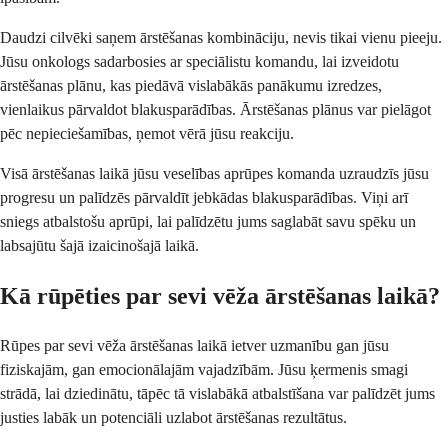
Daudzi cilvēki saņem ārstēšanas kombināciju, nevis tikai vienu pieeju.
Jūsu onkologs sadarbosies ar speciālistu komandu, lai izveidotu
ārstēšanas plānu, kas piedāvā vislabākās panākumu izredzes,
vienlaikus pārvaldot blakusparādības. Ārstēšanas plānus var pielāgot
pēc nepieciešamības, ņemot vērā jūsu reakciju.
Visā ārstēšanas laikā jūsu veselības aprūpes komanda uzraudzīs jūsu
progresu un palīdzēs pārvaldīt jebkādas blakusparādības. Viņi arī
sniegs atbalstošu aprūpi, lai palīdzētu jums saglabāt savu spēku un
labsajūtu šajā izaicinošajā laikā.
Kā rūpēties par sevi vēža ārstēšanas laikā?
Rūpes par sevi vēža ārstēšanas laikā ietver uzmanību gan jūsu
fiziskajām, gan emocionālajām vajadzībām. Jūsu ķermenis smagi
strādā, lai dziedinātu, tāpēc tā vislabākā atbalstīšana var palīdzēt jums
justies labāk un potenciāli uzlabot ārstēšanas rezultātus.