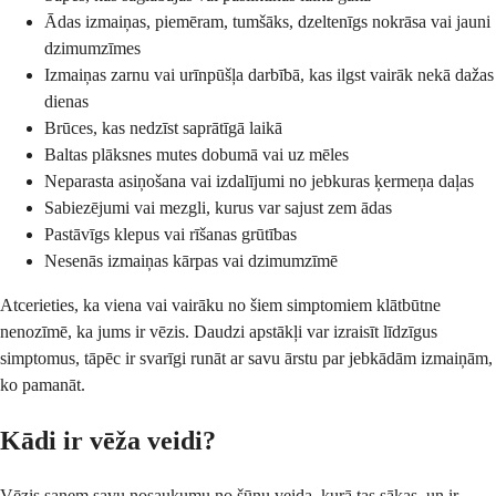
Ādas izmaiņas, piemēram, tumšāks, dzeltenīgs nokrāsa vai jauni
dzimumzīmes
Izmaiņas zarnu vai urīnpūšļa darbībā, kas ilgst vairāk nekā dažas
dienas
Brūces, kas nedzīst saprātīgā laikā
Baltas plāksnes mutes dobumā vai uz mēles
Neparasta asiņošana vai izdalījumi no jebkuras ķermeņa daļas
Sabiezējumi vai mezgli, kurus var sajust zem ādas
Pastāvīgs klepus vai rīšanas grūtības
Nesenās izmaiņas kārpas vai dzimumzīmē
Atcerieties, ka viena vai vairāku no šiem simptomiem klātbūtne
nenozīmē, ka jums ir vēzis. Daudzi apstākļi var izraisīt līdzīgus
simptomus, tāpēc ir svarīgi runāt ar savu ārstu par jebkādām izmaiņām,
ko pamanāt.
Kādi ir vēža veidi?
Vēzis saņem savu nosaukumu no šūnu veida, kurā tas sākas, un ir