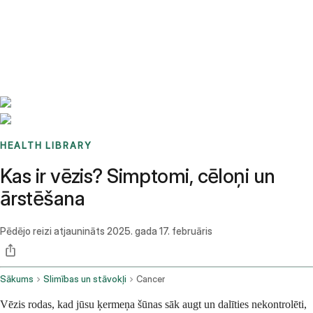
Benchmarks
Stories
FAQ
Sign up / Log in
HEALTH LIBRARY
Kas ir vēzis? Simptomi, cēloņi un
ārstēšana
Pēdējo reizi atjaunināts
2025. gada 17. februāris
Sākums
Slimības un stāvokļi
Cancer
Vēzis rodas, kad jūsu ķermeņa šūnas sāk augt un dalīties nekontrolēti,