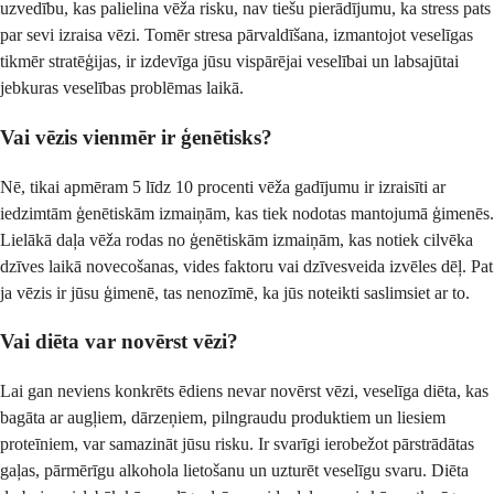
uzvedību, kas palielina vēža risku, nav tiešu pierādījumu, ka stress pats
par sevi izraisa vēzi. Tomēr stresa pārvaldīšana, izmantojot veselīgas
tikmēr stratēģijas, ir izdevīga jūsu vispārējai veselībai un labsajūtai
jebkuras veselības problēmas laikā.
Vai vēzis vienmēr ir ģenētisks?
Nē, tikai apmēram 5 līdz 10 procenti vēža gadījumu ir izraisīti ar
iedzimtām ģenētiskām izmaiņām, kas tiek nodotas mantojumā ģimenēs.
Lielākā daļa vēža rodas no ģenētiskām izmaiņām, kas notiek cilvēka
dzīves laikā novecošanas, vides faktoru vai dzīvesveida izvēles dēļ. Pat
ja vēzis ir jūsu ģimenē, tas nenozīmē, ka jūs noteikti saslimsiet ar to.
Vai diēta var novērst vēzi?
Lai gan neviens konkrēts ēdiens nevar novērst vēzi, veselīga diēta, kas
bagāta ar augļiem, dārzeņiem, pilngraudu produktiem un liesiem
proteīniem, var samazināt jūsu risku. Ir svarīgi ierobežot pārstrādātas
gaļas, pārmērīgu alkohola lietošanu un uzturēt veselīgu svaru. Diēta