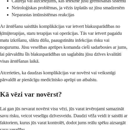
Caureja vai aizcietējums, kas ietekmē jūsu gremošanas sistēmu
Neiroloģiskas problēmas, ja vēzis izplatās uz jūsu smadzenēm
Neparastas imūnsistēmas reakcijas
Ar ārstēšanu saistītās komplikācijas var ietvert blakusparādības no
ķīmijterapijas, staru terapijas vai operācijas. Tās var ietvert pagaidu
matu izkrišanu, sliktu dūšu, paaugstinātu infekcijas risku vai
nogurumu. Jūsu veselības aprūpes komanda cieši sadarbosies ar jums,
lai pārvaldītu šīs blakusparādības un saglabātu jūsu dzīves kvalitāti
visas ārstēšanas laikā.
Atcerieties, ka daudzas komplikācijas var novērst vai veiksmīgi
pārvaldīt ar pienācīgu medicīnisko aprūpi un atbalstu.
Kā vēzi var novērst?
Lai gan jūs nevarat novērst visu vēzi, jūs varat ievērojami samazināt
savu risku, veicot veselīgu dzīvesveidu. Daudzi vēža veidi ir saistīti ar
faktoriem, kurus jūs varat kontrolēt, dodot jums reālu spēku aizsargāt
savu veselību.