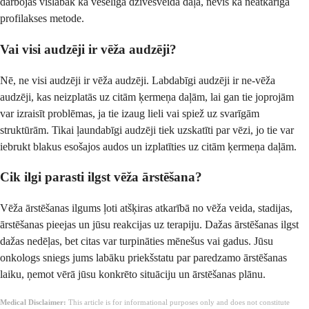
darbojas vislabāk kā veselīga dzīvesveida daļa, nevis kā neatkarīga
profilakses metode.
Vai visi audzēji ir vēža audzēji?
Nē, ne visi audzēji ir vēža audzēji. Labdabīgi audzēji ir ne-vēža
audzēji, kas neizplatās uz citām ķermeņa daļām, lai gan tie joprojām
var izraisīt problēmas, ja tie izaug lieli vai spiež uz svarīgām
struktūrām. Tikai ļaundabīgi audzēji tiek uzskatīti par vēzi, jo tie var
iebrukt blakus esošajos audos un izplatīties uz citām ķermeņa daļām.
Cik ilgi parasti ilgst vēža ārstēšana?
Vēža ārstēšanas ilgums ļoti atšķiras atkarībā no vēža veida, stadijas,
ārstēšanas pieejas un jūsu reakcijas uz terapiju. Dažas ārstēšanas ilgst
dažas nedēļas, bet citas var turpināties mēnešus vai gadus. Jūsu
onkologs sniegs jums labāku priekšstatu par paredzamo ārstēšanas
laiku, ņemot vērā jūsu konkrēto situāciju un ārstēšanas plānu.
Medical Disclaimer:
This article is for informational purposes only and does not constitute