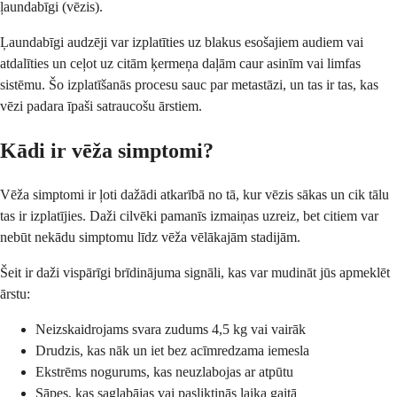
ļaundabīgi (vēzis).
Ļaundabīgi audzēji var izplatīties uz blakus esošajiem audiem vai
atdalīties un ceļot uz citām ķermeņa daļām caur asinīm vai limfas
sistēmu. Šo izplatīšanās procesu sauc par metastāzi, un tas ir tas, kas
vēzi padara īpaši satraucošu ārstiem.
Kādi ir vēža simptomi?
Vēža simptomi ir ļoti dažādi atkarībā no tā, kur vēzis sākas un cik tālu
tas ir izplatījies. Daži cilvēki pamanīs izmaiņas uzreiz, bet citiem var
nebūt nekādu simptomu līdz vēža vēlākajām stadijām.
Šeit ir daži vispārīgi brīdinājuma signāli, kas var mudināt jūs apmeklēt
ārstu:
Neizskaidrojams svara zudums 4,5 kg vai vairāk
Drudzis, kas nāk un iet bez acīmredzama iemesla
Ekstrēms nogurums, kas neuzlabojas ar atpūtu
Sāpes, kas saglabājas vai pasliktinās laika gaitā