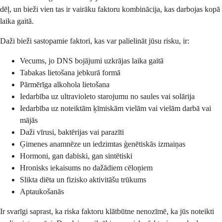
dēļ, un bieži vien tas ir vairāku faktoru kombinācija, kas darbojas kopā
laika gaitā.
Daži bieži sastopamie faktori, kas var palielināt jūsu risku, ir:
Vecums, jo DNS bojājumi uzkrājas laika gaitā
Tabakas lietošana jebkurā formā
Pārmērīga alkohola lietošana
Iedarbība uz ultravioleto starojumu no saules vai solārija
Iedarbība uz noteiktām ķīmiskām vielām vai vielām darbā vai
mājās
Daži vīrusi, baktērijas vai parazīti
Ģimenes anamnēze un iedzimtas ģenētiskās izmaiņas
Hormoni, gan dabiski, gan sintētiski
Hronisks iekaisums no dažādiem cēloņiem
Slikta diēta un fizisko aktivitāšu trūkums
Aptaukošanās
Ir svarīgi saprast, ka riska faktoru klātbūtne nenozīmē, ka jūs noteikti