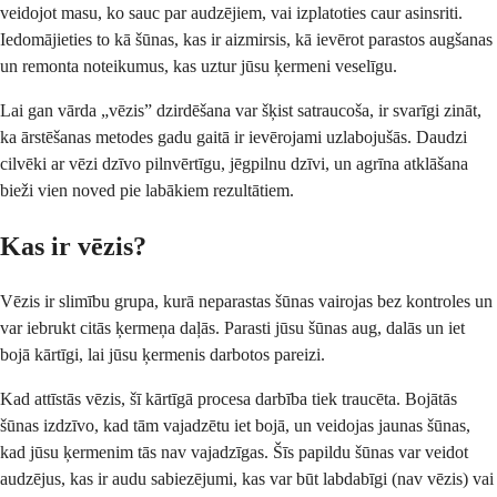
veidojot masu, ko sauc par audzējiem, vai izplatoties caur asinsriti.
Iedomājieties to kā šūnas, kas ir aizmirsis, kā ievērot parastos augšanas
un remonta noteikumus, kas uztur jūsu ķermeni veselīgu.
Lai gan vārda „vēzis” dzirdēšana var šķist satraucoša, ir svarīgi zināt,
ka ārstēšanas metodes gadu gaitā ir ievērojami uzlabojušās. Daudzi
cilvēki ar vēzi dzīvo pilnvērtīgu, jēgpilnu dzīvi, un agrīna atklāšana
bieži vien noved pie labākiem rezultātiem.
Kas ir vēzis?
Vēzis ir slimību grupa, kurā neparastas šūnas vairojas bez kontroles un
var iebrukt citās ķermeņa daļās. Parasti jūsu šūnas aug, dalās un iet
bojā kārtīgi, lai jūsu ķermenis darbotos pareizi.
Kad attīstās vēzis, šī kārtīgā procesa darbība tiek traucēta. Bojātās
šūnas izdzīvo, kad tām vajadzētu iet bojā, un veidojas jaunas šūnas,
kad jūsu ķermenim tās nav vajadzīgas. Šīs papildu šūnas var veidot
audzējus, kas ir audu sabiezējumi, kas var būt labdabīgi (nav vēzis) vai