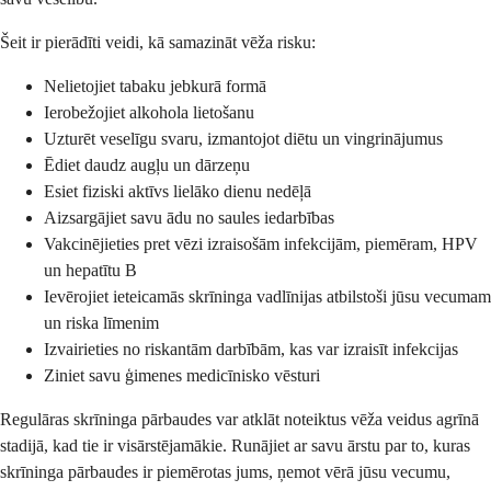
Šeit ir pierādīti veidi, kā samazināt vēža risku:
Nelietojiet tabaku jebkurā formā
Ierobežojiet alkohola lietošanu
Uzturēt veselīgu svaru, izmantojot diētu un vingrinājumus
Ēdiet daudz augļu un dārzeņu
Esiet fiziski aktīvs lielāko dienu nedēļā
Aizsargājiet savu ādu no saules iedarbības
Vakcinējieties pret vēzi izraisošām infekcijām, piemēram, HPV
un hepatītu B
Ievērojiet ieteicamās skrīninga vadlīnijas atbilstoši jūsu vecumam
un riska līmenim
Izvairieties no riskantām darbībām, kas var izraisīt infekcijas
Ziniet savu ģimenes medicīnisko vēsturi
Regulāras skrīninga pārbaudes var atklāt noteiktus vēža veidus agrīnā
stadijā, kad tie ir visārstējamākie. Runājiet ar savu ārstu par to, kuras
skrīninga pārbaudes ir piemērotas jums, ņemot vērā jūsu vecumu,