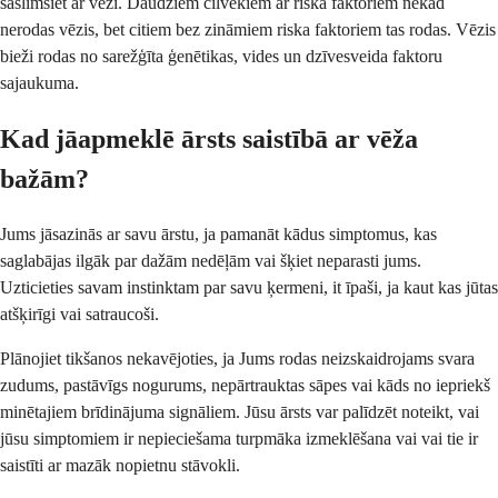
saslimsiet ar vēzi. Daudziem cilvēkiem ar riska faktoriem nekad
nerodas vēzis, bet citiem bez zināmiem riska faktoriem tas rodas. Vēzis
bieži rodas no sarežģīta ģenētikas, vides un dzīvesveida faktoru
sajaukuma.
Kad jāapmeklē ārsts saistībā ar vēža
bažām?
Jums jāsazinās ar savu ārstu, ja pamanāt kādus simptomus, kas
saglabājas ilgāk par dažām nedēļām vai šķiet neparasti jums.
Uzticieties savam instinktam par savu ķermeni, it īpaši, ja kaut kas jūtas
atšķirīgi vai satraucoši.
Plānojiet tikšanos nekavējoties, ja Jums rodas neizskaidrojams svara
zudums, pastāvīgs nogurums, nepārtrauktas sāpes vai kāds no iepriekš
minētajiem brīdinājuma signāliem. Jūsu ārsts var palīdzēt noteikt, vai
jūsu simptomiem ir nepieciešama turpmāka izmeklēšana vai vai tie ir
saistīti ar mazāk nopietnu stāvokli.