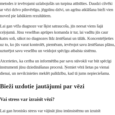
metodes ir ievērojami uzlabojušās un turpina attīstīties. Daudzi cilvēki
ar vēzi dzīvo pilnvērtīgu, jēgpilnu dzīvi, un agrīna atklāšana bieži vien
noved pie labākiem rezultātiem.
Lai gan vēža diagnoze var šķist satraucoša, jūs neesat viens šajā
ceļojumā. Jūsu veselības aprūpes komanda ir tur, lai vadītu jūs caur
katru soli, sākot no diagnozes līdz ārstēšanai un tālāk. Koncentrējieties
uz to, ko jūs varat kontrolēt, piemēram, ievērojot savu ārstēšanas plānu,
uzturējot savu veselību un veidojot spēcīgu atbalsta sistēmu.
Atcerieties, ka cerība un informētība par savu stāvokli var būt spēcīgi
instrumenti jūsu dziedināšanas procesā. Ņemiet vērā lietas pa vienai
dienai, un nevilcinieties meklēt palīdzību, kad tā jums nepieciešama.
Bieži uzdotie jautājumi par vēzi
Vai stress var izraisīt vēzi?
Lai gan hronisks stress var vājināt jūsu imūnsistēmu un izraisīt