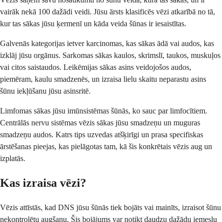
vairāk nekā 100 dažādi veidi. Jūsu ārsts klasificēs vēzi atkarībā no tā,
kur tas sākas jūsu ķermenī un kāda veida šūnas ir iesaistītas.
Galvenās kategorijas ietver karcinomas, kas sākas ādā vai audos, kas
izklāj jūsu orgānus. Sarkomas sākas kaulos, skrimslī, taukos, muskuļos
vai citos saistaudos. Leikēmijas sākas asins veidojošos audos,
piemēram, kaulu smadzenēs, un izraisa lielu skaitu neparastu asins
šūnu iekļūšanu jūsu asinsritē.
Limfomas sākas jūsu imūnsistēmas šūnās, ko sauc par limfocītiem.
Centrālās nervu sistēmas vēzis sākas jūsu smadzeņu un muguras
smadzeņu audos. Katrs tips uzvedas atšķirīgi un prasa specifiskas
ārstēšanas pieejas, kas pielāgotas tam, kā šis konkrētais vēzis aug un
izplatās.
Kas izraisa vēzi?
Vēzis attīstās, kad DNS jūsu šūnās tiek bojāts vai mainīts, izraisot šūnu
nekontrolētu augšanu. Šis bojājums var notikt daudzu dažādu iemeslu