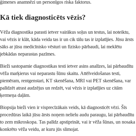
ģimenes anamnēzi un personīgos riska faktorus.
Kā tiek diagnosticēts vēzis?
Vēža diagnostika parasti ietver vairākus soļus un testus, lai noteiktu,
vai vēzis ir klāt, kāda veida tas ir un cik tālu tas ir izplatījies. Jūsu ārsts
sāks ar jūsu medicīnisko vēsturi un fizisko pārbaudi, lai meklētu
jebkādas neparastas pazīmes.
Bieži sastopamie diagnostikas testi ietver asins analīzes, lai pārbaudītu
vēža marķierus vai neparastu šūnu skaitu. Attēlveidošanas testi,
piemēram, rentgenstari, KT skenēšana, MRI vai PET skenēšana, var
palīdzēt atrast audzējus un redzēt, vai vēzis ir izplatījies uz citām
ķermeņa daļām.
Biopsija bieži vien ir visprecīzākais veids, kā diagnosticēt vēzi. Šīs
procedūras laikā jūsu ārsts noņem nelielu audu paraugu, lai pārbaudītu
to zem mikroskopa. Tas palīdz apstiprināt, vai ir vēža šūnas, un nosaka
konkrēto vēža veidu, ar kuru jūs slimojat.