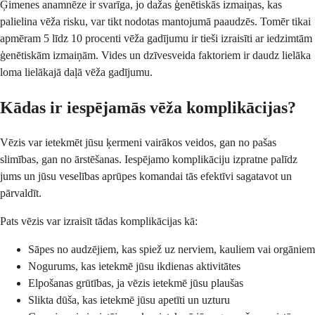
Ģimenes anamnēze ir svarīga, jo dažas ģenētiskās izmaiņas, kas
palielina vēža risku, var tikt nodotas mantojumā paaudzēs. Tomēr tikai
apmēram 5 līdz 10 procenti vēža gadījumu ir tieši izraisīti ar iedzimtām
ģenētiskām izmaiņām. Vides un dzīvesveida faktoriem ir daudz lielāka
loma lielākajā daļā vēža gadījumu.
Kādas ir iespējamās vēža komplikācijas?
Vēzis var ietekmēt jūsu ķermeni vairākos veidos, gan no pašas
slimības, gan no ārstēšanas. Iespējamo komplikāciju izpratne palīdz
jums un jūsu veselības aprūpes komandai tās efektīvi sagatavot un
pārvaldīt.
Pats vēzis var izraisīt tādas komplikācijas kā:
Sāpes no audzējiem, kas spiež uz nerviem, kauliem vai orgāniem
Nogurums, kas ietekmē jūsu ikdienas aktivitātes
Elpošanas grūtības, ja vēzis ietekmē jūsu plaušas
Slikta dūša, kas ietekmē jūsu apetīti un uzturu