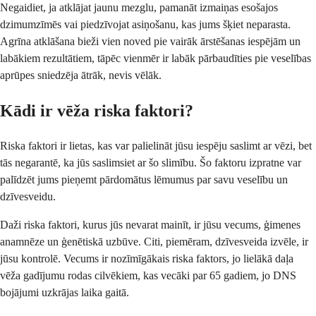
Negaidiet, ja atklājat jaunu mezglu, pamanāt izmaiņas esošajos
dzimumzīmēs vai piedzīvojat asiņošanu, kas jums šķiet neparasta.
Agrīna atklāšana bieži vien noved pie vairāk ārstēšanas iespējām un
labākiem rezultātiem, tāpēc vienmēr ir labāk pārbaudīties pie veselības
aprūpes sniedzēja ātrāk, nevis vēlāk.
Kādi ir vēža riska faktori?
Riska faktori ir lietas, kas var palielināt jūsu iespēju saslimt ar vēzi, bet
tās negarantē, ka jūs saslimsiet ar šo slimību. Šo faktoru izpratne var
palīdzēt jums pieņemt pārdomātus lēmumus par savu veselību un
dzīvesveidu.
Daži riska faktori, kurus jūs nevarat mainīt, ir jūsu vecums, ģimenes
anamnēze un ģenētiskā uzbūve. Citi, piemēram, dzīvesveida izvēle, ir
jūsu kontrolē. Vecums ir nozīmīgākais riska faktors, jo lielākā daļa
vēža gadījumu rodas cilvēkiem, kas vecāki par 65 gadiem, jo DNS
bojājumi uzkrājas laika gaitā.