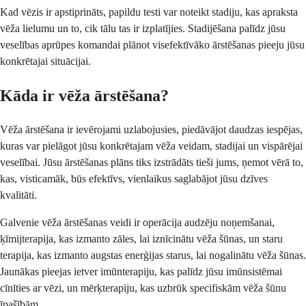
Kad vēzis ir apstiprināts, papildu testi var noteikt stadiju, kas apraksta
vēža lielumu un to, cik tālu tas ir izplatījies. Stadijēšana palīdz jūsu
veselības aprūpes komandai plānot visefektīvāko ārstēšanas pieeju jūsu
konkrētajai situācijai.
Kāda ir vēža ārstēšana?
Vēža ārstēšana ir ievērojami uzlabojusies, piedāvājot daudzas iespējas,
kuras var pielāgot jūsu konkrētajam vēža veidam, stadijai un vispārējai
veselībai. Jūsu ārstēšanas plāns tiks izstrādāts tieši jums, ņemot vērā to,
kas, visticamāk, būs efektīvs, vienlaikus saglabājot jūsu dzīves
kvalitāti.
Galvenie vēža ārstēšanas veidi ir operācija audzēju noņemšanai,
ķīmijterapija, kas izmanto zāles, lai iznīcinātu vēža šūnas, un staru
terapija, kas izmanto augstas enerģijas starus, lai nogalinātu vēža šūnas.
Jaunākas pieejas ietver imūnterapiju, kas palīdz jūsu imūnsistēmai
cīnīties ar vēzi, un mērķterapiju, kas uzbrūk specifiskām vēža šūnu
īpašībām.