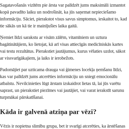
Sagatavošanās vizītēm pie ārsta var palīdzēt jums maksimāli izmantot
kopā pavadīto laiku un nodrošināt, ka jūs saņemat nepieciešamo
informāciju. Sāciet, pierakstot visus savus simptomus, ieskaitot to, kad
tie sākās un kā tie ir mainījušies laika gaitā.
Ņemiet līdzi sarakstu ar visām zālēm, vitamīniem un uztura
bagātinātājiem, ko lietojat, kā arī visas attiecīgās medicīniskās kartes
vai testu rezultātus. Pierakstiet jautājumus, kurus vēlaties uzdot, sākot
ar vissvarīgākajiem, ja laiks ir ierobežots.
Padomājiet par uzticama drauga vai ģimenes locekļa ņemšanu līdzi,
kas var palīdzēt jums atcerēties informāciju un sniegt emocionālu
atbalstu. Nevilcinieties lūgt ārstam izskaidrot lietas tā, lai jūs varētu
saprast, un pierakstiet piezīmes vai jautājiet, vai varat ierakstīt sarunu
turpmākai pārskatīšanai.
Kāda ir galvenā atziņa par vēzi?
Vēzis ir nopietna slimību grupa, bet ir svarīgi atcerēties, ka ārstēšanas