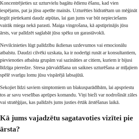
Koncentrējieties uz uzturvielu bagātu ēdienu ēšanu, kad vien
iespējams, pat ja jūsu apetīte mainās. Uzturēties hidratētam un mēģināt
iegūt pietiekami daudz atpūtas, lai gan jums var būt nepieciešams
vairāk miega nekā parasti. Maiga vingrošana, kā apstiprinājis jūsu
ārsts, var palīdzēt saglabāt jūsu spēku un garastāvokli.
Nevilcinieties lūgt palīdzību ikdienas uzdevumos vai emocionālu
atbalstu. Daudzi cilvēki uzskata, ka ir noderīgi runāt ar konsultantiem,
pievienoties atbalsta grupām vai sazināties ar citiem, kuriem ir bijusi
līdzīga pieredze. Stresa pārvaldīšana un saiknes uzturēšana ar mīļajiem
spēlē svarīgu lomu jūsu vispārējā labsajūtā.
Sekojiet līdzi saviem simptomiem un blakusparādībām, lai apspriestu
tos ar savu veselības aprūpes komandu. Viņi bieži var nodrošināt zāles
vai stratēģijas, kas palīdzēs jums justies ērtāk ārstēšanas laikā.
Kā jums vajadzētu sagatavoties vizītei pie
ārsta?