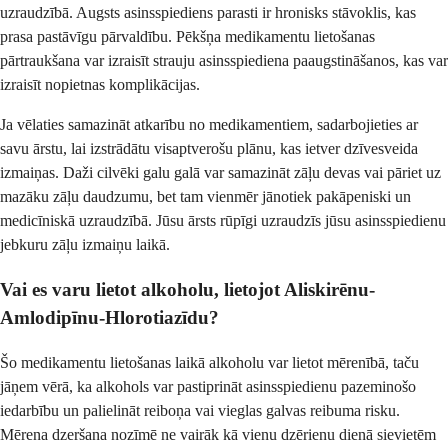
uzraudzībā. Augsts asinsspiediens parasti ir hronisks stāvoklis, kas
prasa pastāvīgu pārvaldību. Pēkšņa medikamentu lietošanas
pārtraukšana var izraisīt strauju asinsspiediena paaugstināšanos, kas var
izraisīt nopietnas komplikācijas.
Ja vēlaties samazināt atkarību no medikamentiem, sadarbojieties ar
savu ārstu, lai izstrādātu visaptverošu plānu, kas ietver dzīvesveida
izmaiņas. Daži cilvēki galu galā var samazināt zāļu devas vai pāriet uz
mazāku zāļu daudzumu, bet tam vienmēr jānotiek pakāpeniski un
medicīniskā uzraudzībā. Jūsu ārsts rūpīgi uzraudzīs jūsu asinsspiedienu
jebkuru zāļu izmaiņu laikā.
Vai es varu lietot alkoholu, lietojot Aliskirēnu-
Amlodipīnu-Hlorotiazīdu?
Šo medikamentu lietošanas laikā alkoholu var lietot mērenībā, taču
jāņem vērā, ka alkohols var pastiprināt asinsspiedienu pazeminošo
iedarbību un palielināt reiboņa vai vieglas galvas reibuma risku.
Mērena dzeršana nozīmē ne vairāk kā vienu dzērienu dienā sievietēm