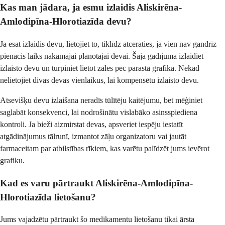
Kas man jādara, ja esmu izlaidis Aliskirēna-
Amlodipīna-Hlorotiazīda devu?
Ja esat izlaidis devu, lietojiet to, tiklīdz atceraties, ja vien nav gandrīz
pienācis laiks nākamajai plānotajai devai. Šajā gadījumā izlaidiet
izlaisto devu un turpiniet lietot zāles pēc parastā grafika. Nekad
nelietojiet divas devas vienlaikus, lai kompensētu izlaisto devu.
Atsevišķu devu izlaišana neradīs tūlītēju kaitējumu, bet mēģiniet
saglabāt konsekvenci, lai nodrošinātu vislabāko asinsspiediena
kontroli. Ja bieži aizmirstat devas, apsveriet iespēju iestatīt
atgādinājumus tālrunī, izmantot zāļu organizatoru vai jautāt
farmaceitam par atbilstības rīkiem, kas varētu palīdzēt jums ievērot
grafiku.
Kad es varu pārtraukt Aliskirēna-Amlodipīna-
Hlorotiazīda lietošanu?
Jums vajadzētu pārtraukt šo medikamentu lietošanu tikai ārsta