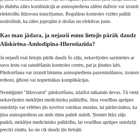
jo diabēta zāles kombinācijā ar asinsspiediena zālēm dažreiz var izraisīt
elektrolītu līdzsvara traucējumus. Regulāras kontroles vizītes palīdz
nodrošināt, ka zāles joprojām ir drošas un efektīvas jums.
Kas man jādara, ja nejauši esmu lietojis pārāk daudz
Aliskirēna-Amlodipīna-Hlorotiazīda?
Ja nejauši esat lietojis pārāk daudz šo zāļu, nekavējoties sazinieties ar
savu ārstu vai saindēšanās kontroles centru, pat ja jūtaties labi.
Pārdozēšana var izraisīt bīstamu asinsspiediena pazemināšanos, izraisot
reiboni, ģīboni vai nopietnākas komplikācijas.
Nemēģiniet "līdzsvarot" pārdozēšanu, izlaižot nākamās devas. Tā vietā
nekavējoties meklējiet medicīnisku palīdzību. Jūsu veselības aprūpes
sniedzējs var vēlēties jūs novērot vairākas stundas, lai pārliecinātos, ka
jūsu asinsspiediens un sirds ritms paliek stabili. Ņemiet līdzi zāļu
pudeli, meklējot medicīnisko palīdzību, lai veselības aprūpes sniedzēji
precīzi zinātu, ko un cik daudz jūs lietojāt.