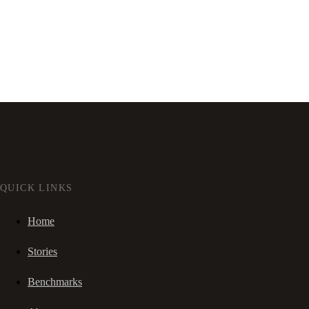
QUICK LINKS
Home
Stories
Benchmarks