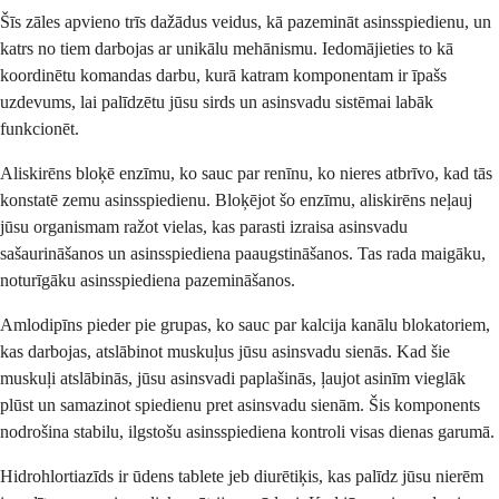
Šīs zāles apvieno trīs dažādus veidus, kā pazemināt asinsspiedienu, un
katrs no tiem darbojas ar unikālu mehānismu. Iedomājieties to kā
koordinētu komandas darbu, kurā katram komponentam ir īpašs
uzdevums, lai palīdzētu jūsu sirds un asinsvadu sistēmai labāk
funkcionēt.
Aliskirēns bloķē enzīmu, ko sauc par renīnu, ko nieres atbrīvo, kad tās
konstatē zemu asinsspiedienu. Bloķējot šo enzīmu, aliskirēns neļauj
jūsu organismam ražot vielas, kas parasti izraisa asinsvadu
sašaurināšanos un asinsspiediena paaugstināšanos. Tas rada maigāku,
noturīgāku asinsspiediena pazemināšanos.
Amlodipīns pieder pie grupas, ko sauc par kalcija kanālu blokatoriem,
kas darbojas, atslābinot muskuļus jūsu asinsvadu sienās. Kad šie
muskuļi atslābinās, jūsu asinsvadi paplašinās, ļaujot asinīm vieglāk
plūst un samazinot spiedienu pret asinsvadu sienām. Šis komponents
nodrošina stabilu, ilgstošu asinsspiediena kontroli visas dienas garumā.
Hidrohlortiazīds ir ūdens tablete jeb diurētiķis, kas palīdz jūsu nierēm