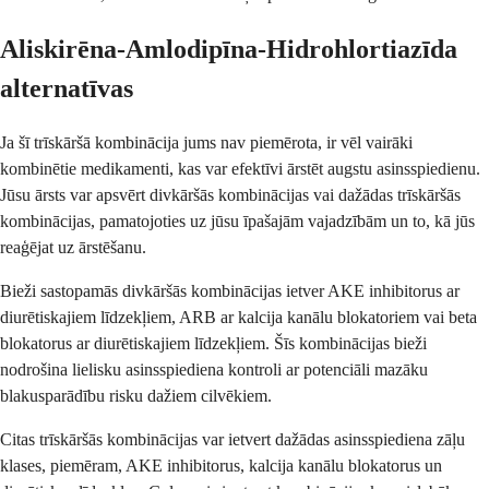
Aliskirēna-Amlodipīna-Hidrohlortiazīda
alternatīvas
Ja šī trīskāršā kombinācija jums nav piemērota, ir vēl vairāki
kombinētie medikamenti, kas var efektīvi ārstēt augstu asinsspiedienu.
Jūsu ārsts var apsvērt divkāršās kombinācijas vai dažādas trīskāršās
kombinācijas, pamatojoties uz jūsu īpašajām vajadzībām un to, kā jūs
reaģējat uz ārstēšanu.
Bieži sastopamās divkāršās kombinācijas ietver AKE inhibitorus ar
diurētiskajiem līdzekļiem, ARB ar kalcija kanālu blokatoriem vai beta
blokatorus ar diurētiskajiem līdzekļiem. Šīs kombinācijas bieži
nodrošina lielisku asinsspiediena kontroli ar potenciāli mazāku
blakusparādību risku dažiem cilvēkiem.
Citas trīskāršās kombinācijas var ietvert dažādas asinsspiediena zāļu
klases, piemēram, AKE inhibitorus, kalcija kanālu blokatorus un