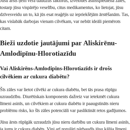
Jūsu ārsts ņem vērā daudzus faktorus, izvēloties asinsspiediena zāles,
tostarp jūsu vispārējo veselību, citus medikamentus, ko lietojat, jūsu
dzīvesveidu un to, kā jūs esat reaģējis uz iepriekšējām ārstēšanām. Tas,
kas vislabāk darbojas vienam cilvēkam, var nebūt ideāli piemērots
citam.
Bieži uzdotie jautājumi par Aliskirēnu-
Amlodipīnu-Hlorotiazīdu
Vai Aliskirēns-Amlodipīns-Hlorotiazīds ir drošs
cilvēkiem ar cukura diabētu?
Šīs zāles var lietot cilvēki ar cukura diabētu, bet tās prasa rūpīgu
uzraudzību. Diurētiskais komponents dažreiz var ietekmēt cukura
līmeni asinīs, un cilvēkiem ar cukura diabētu ir paaugstināts nieru
problēmu risks, ko šīs zāles potenciāli var pasliktināt retos gadījumos.
Jūsu ārsts rūpīgāk uzraudzīs jūsu nieru darbību un cukura līmeni asinīs,
ja jums ir cukura diabēts. Viņi arī regulāri pārbaudīs jūsu kālija līmeni,