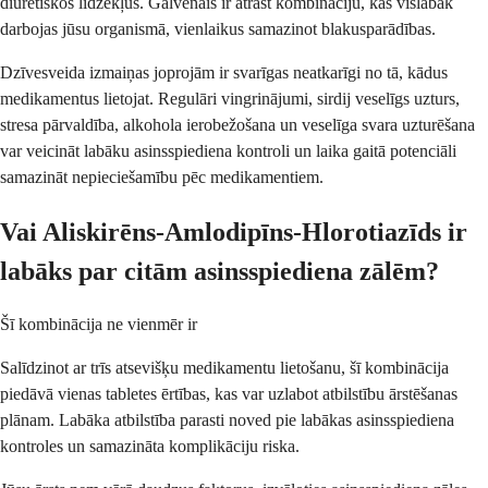
diurētiskos līdzekļus. Galvenais ir atrast kombināciju, kas vislabāk
darbojas jūsu organismā, vienlaikus samazinot blakusparādības.
Dzīvesveida izmaiņas joprojām ir svarīgas neatkarīgi no tā, kādus
medikamentus lietojat. Regulāri vingrinājumi, sirdij veselīgs uzturs,
stresa pārvaldība, alkohola ierobežošana un veselīga svara uzturēšana
var veicināt labāku asinsspiediena kontroli un laika gaitā potenciāli
samazināt nepieciešamību pēc medikamentiem.
Vai Aliskirēns-Amlodipīns-Hlorotiazīds ir
labāks par citām asinsspiediena zālēm?
Šī kombinācija ne vienmēr ir
Salīdzinot ar trīs atsevišķu medikamentu lietošanu, šī kombinācija
piedāvā vienas tabletes ērtības, kas var uzlabot atbilstību ārstēšanas
plānam. Labāka atbilstība parasti noved pie labākas asinsspiediena
kontroles un samazināta komplikāciju riska.