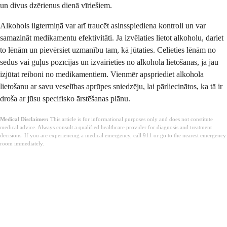
un divus dzērienus dienā vīriešiem.
Alkohols ilgtermiņā var arī traucēt asinsspiediena kontroli un var
samazināt medikamentu efektivitāti. Ja izvēlaties lietot alkoholu, dariet
to lēnām un pievērsiet uzmanību tam, kā jūtaties. Celieties lēnām no
sēdus vai guļus pozīcijas un izvairieties no alkohola lietošanas, ja jau
izjūtat reiboni no medikamentiem. Vienmēr apspriediet alkohola
lietošanu ar savu veselības aprūpes sniedzēju, lai pārliecinātos, ka tā ir
droša ar jūsu specifisko ārstēšanas plānu.
Medical Disclaimer:
This article is for informational purposes only and does not constitute
medical advice. Always consult a qualified healthcare provider for diagnosis and treatment
decisions. If you are experiencing a medical emergency, call 911 or go to the nearest emergency
room immediately.