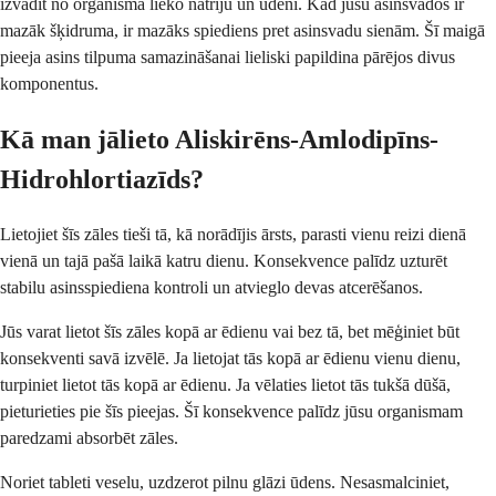
izvadīt no organisma lieko nātriju un ūdeni. Kad jūsu asinsvados ir
mazāk šķidruma, ir mazāks spiediens pret asinsvadu sienām. Šī maigā
pieeja asins tilpuma samazināšanai lieliski papildina pārējos divus
komponentus.
Kā man jālieto Aliskirēns-Amlodipīns-
Hidrohlortiazīds?
Lietojiet šīs zāles tieši tā, kā norādījis ārsts, parasti vienu reizi dienā
vienā un tajā pašā laikā katru dienu. Konsekvence palīdz uzturēt
stabilu asinsspiediena kontroli un atvieglo devas atcerēšanos.
Jūs varat lietot šīs zāles kopā ar ēdienu vai bez tā, bet mēģiniet būt
konsekventi savā izvēlē. Ja lietojat tās kopā ar ēdienu vienu dienu,
turpiniet lietot tās kopā ar ēdienu. Ja vēlaties lietot tās tukšā dūšā,
pieturieties pie šīs pieejas. Šī konsekvence palīdz jūsu organismam
paredzami absorbēt zāles.
Noriet tableti veselu, uzdzerot pilnu glāzi ūdens. Nesasmalciniet,