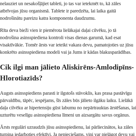
nelauziet un nesakošļājiet tableti, jo tas var ietekmēt to, kā zāles
atbrīvojas jūsu organismā. Tablete ir paredzēta, lai laika gaitā
nodrošinātu pareizu katra komponenta daudzumu.
Rīta deva bieži vien ir piemērota lielākajai daļai cilvēku, jo tā
nodrošina asinsspiediena kontroli visas dienas garumā, kad esat
visaktīvākie. Tomēr ārsts var ieteikt vakara devu, pamatojoties uz jūsu
konkrēto asinsspiediena modeli vai ja Jums ir kādas blakusparādības.
Cik ilgi man jālieto Aliskirēns-Amlodipīns-
Hlorotiazīds?
Augsts asinsspiediens parasti ir ilgstošs stāvoklis, kas prasa pastāvīgu
pārvaldību, tāpēc, iespējams, šīs zāles būs jālieto ilgāku laiku. Lielākā
daļa cilvēku ar hipertensiju gūst labumu no nepārtrauktas ārstēšanas, lai
uzturētu veselīgu asinsspiediena līmeni un aizsargātu savus orgānus.
Ārsts regulāri uzraudzīs jūsu asinsspiedienu, lai pārliecinātos, ka zāles
turpina iedarboties efektīvi. Ja nepieciešams, viņi var pielāgot devu vai