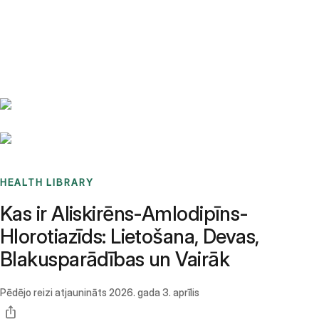
Benchmarks
Stories
FAQ
Sign up / Log in
HEALTH LIBRARY
Kas ir Aliskirēns-Amlodipīns-
Hlorotiazīds: Lietošana, Devas,
Blakusparādības un Vairāk
Pēdējo reizi atjaunināts
2026. gada 3. aprīlis