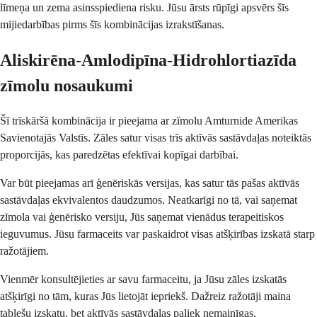
līmeņa un zema asinsspiediena risku. Jūsu ārsts rūpīgi apsvērs šīs
mijiedarbības pirms šīs kombinācijas izrakstīšanas.
Aliskirēna-Amlodipīna-Hidrohlortiazīda
zīmolu nosaukumi
Šī trīskāršā kombinācija ir pieejama ar zīmolu Amturnide Amerikas
Savienotajās Valstīs. Zāles satur visas trīs aktīvās sastāvdaļas noteiktās
proporcijās, kas paredzētas efektīvai kopīgai darbībai.
Var būt pieejamas arī ģenēriskās versijas, kas satur tās pašas aktīvās
sastāvdaļas ekvivalentos daudzumos. Neatkarīgi no tā, vai saņemat
zīmola vai ģenērisko versiju, Jūs saņemat vienādus terapeitiskos
ieguvumus. Jūsu farmaceits var paskaidrot visas atšķirības izskatā starp
ražotājiem.
Vienmēr konsultējieties ar savu farmaceitu, ja Jūsu zāles izskatās
atšķirīgi no tām, kuras Jūs lietojāt iepriekš. Dažreiz ražotāji maina
tablešu izskatu, bet aktīvās sastāvdaļas paliek nemainīgas.