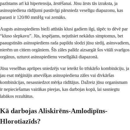
pazīstams arī kā hipertensija, ārstēšanai. Jūsu ārsts tās izraksta, ja
asinsspiediena rādījumi pastāvīgi pārsniedz veselīgu diapazonu, kas
parasti ir 120/80 mmHg vai zemāks.
Augsts asinsspiediens bieži attīstās klusi gadiem ilgi, tāpēc to dēvē par
“kluso slepkavu”. Jūs, iespējams, nejutīsiet nekādus simptomus, bet
paaugstināts asinsspiediens rada papildu slodzi jūsu sirdij, asinsvadiem,
nierēm un citiem orgāniem. Šīs zāles palīdz aizsargāt šos vitāli svarīgos
orgānus, uzturot asinsspiedienu veselīgākā diapazonā.
Jūsu veselības aprūpes sniedzējs var ieteikt šo trīskāršo kombināciju, ja
jau esat mēģinājis atsevišķas asinsspiediena zāles vai divkāršas
kombinācijas, nesasniedzot mērķa rādītājus. Dažreiz jūsu organismam
ir nepieciešamas vairākas pieejas, kas darbojas kopā, lai sasniegtu
labākos rezultātus.
Kā darbojas Aliskirēns-Amlodipīns-
Hlorotiazīds?