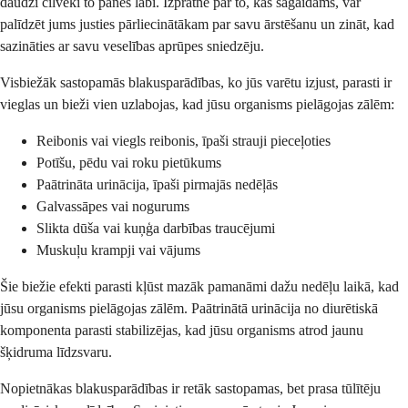
daudzi cilvēki to panes labi. Izpratne par to, kas sagaidāms, var
palīdzēt jums justies pārliecinātākam par savu ārstēšanu un zināt, kad
sazināties ar savu veselības aprūpes sniedzēju.
Visbiežāk sastopamās blakusparādības, ko jūs varētu izjust, parasti ir
vieglas un bieži vien uzlabojas, kad jūsu organisms pielāgojas zālēm:
Reibonis vai viegls reibonis, īpaši strauji pieceļoties
Potīšu, pēdu vai roku pietūkums
Paātrināta urinācija, īpaši pirmajās nedēļās
Galvassāpes vai nogurums
Slikta dūša vai kuņģa darbības traucējumi
Muskuļu krampji vai vājums
Šie biežie efekti parasti kļūst mazāk pamanāmi dažu nedēļu laikā, kad
jūsu organisms pielāgojas zālēm. Paātrinātā urinācija no diurētiskā
komponenta parasti stabilizējas, kad jūsu organisms atrod jaunu
šķidruma līdzsvaru.
Nopietnākas blakusparādības ir retāk sastopamas, bet prasa tūlītēju