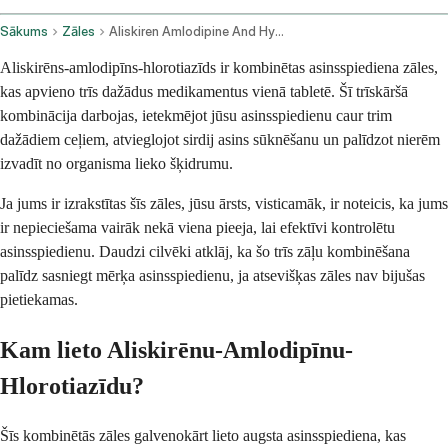
Sākums
Zāles
Aliskiren Amlodipine And Hydrochlorothiazide Oral Route
Aliskirēns-amlodipīns-hlorotiazīds ir kombinētas asinsspiediena zāles,
kas apvieno trīs dažādus medikamentus vienā tabletē. Šī trīskāršā
kombinācija darbojas, ietekmējot jūsu asinsspiedienu caur trim
dažādiem ceļiem, atvieglojot sirdij asins sūknēšanu un palīdzot nierēm
izvadīt no organisma lieko šķidrumu.
Ja jums ir izrakstītas šīs zāles, jūsu ārsts, visticamāk, ir noteicis, ka jums
ir nepieciešama vairāk nekā viena pieeja, lai efektīvi kontrolētu
asinsspiedienu. Daudzi cilvēki atklāj, ka šo trīs zāļu kombinēšana
palīdz sasniegt mērķa asinsspiedienu, ja atsevišķas zāles nav bijušas
pietiekamas.
Kam lieto Aliskirēnu-Amlodipīnu-
Hlorotiazīdu?
Šīs kombinētās zāles galvenokārt lieto augsta asinsspiediena, kas