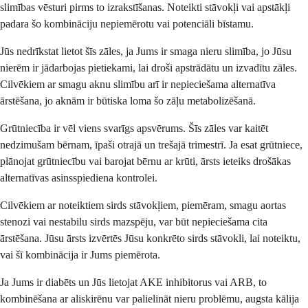
slimības vēsturi pirms to izrakstīšanas. Noteikti stāvokļi vai apstākļi
padara šo kombināciju nepiemērotu vai potenciāli bīstamu.
Jūs nedrīkstat lietot šīs zāles, ja Jums ir smaga nieru slimība, jo Jūsu
nierēm ir jādarbojas pietiekami, lai droši apstrādātu un izvadītu zāles.
Cilvēkiem ar smagu aknu slimību arī ir nepieciešama alternatīva
ārstēšana, jo aknām ir būtiska loma šo zāļu metabolizēšanā.
Grūtniecība ir vēl viens svarīgs apsvērums. Šīs zāles var kaitēt
nedzimušam bērnam, īpaši otrajā un trešajā trimestrī. Ja esat grūtniece,
plānojat grūtniecību vai barojat bērnu ar krūti, ārsts ieteiks drošākas
alternatīvas asinsspiediena kontrolei.
Cilvēkiem ar noteiktiem sirds stāvokļiem, piemēram, smagu aortas
stenozi vai nestabilu sirds mazspēju, var būt nepieciešama cita
ārstēšana. Jūsu ārsts izvērtēs Jūsu konkrēto sirds stāvokli, lai noteiktu,
vai šī kombinācija ir Jums piemērota.
Ja Jums ir diabēts un Jūs lietojat AKE inhibitorus vai ARB, to
kombinēšana ar aliskirēnu var palielināt nieru problēmu, augsta kālija