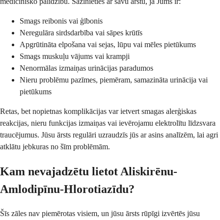
medicīnisko palīdzību. Sazinieties ar savu ārstu, ja Jums ir:
Smags reibonis vai ģībonis
Neregulāra sirdsdarbība vai sāpes krūtīs
Apgrūtināta elpošana vai sejas, lūpu vai mēles pietūkums
Smags muskuļu vājums vai krampji
Nenormālas izmaiņas urinācijas paradumos
Nieru problēmu pazīmes, piemēram, samazināta urinācija vai
pietūkums
Retas, bet nopietnas komplikācijas var ietvert smagas alerģiskas
reakcijas, nieru funkcijas izmaiņas vai ievērojamu elektrolītu līdzsvara
traucējumus. Jūsu ārsts regulāri uzraudzīs jūs ar asins analīzēm, lai agri
atklātu jebkuras no šīm problēmām.
Kam nevajadzētu lietot Aliskirēnu-
Amlodipīnu-Hlorotiazīdu?
Šīs zāles nav piemērotas visiem, un jūsu ārsts rūpīgi izvērtēs jūsu