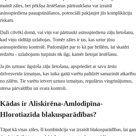
mainīt zāles, bet pēkšņa ārstēšanas pārtraukšana var izraisīt
asinsspiediena paaugstināšanos, potenciāli pakļaujot jūs komplikāciju
riskam.
Daži cilvēki domā, vai viņi var pārtraukt asinsspiediena zāļu lietošanu,
kad viņu rādītāji uzlabojas. Tomēr zāles ir tas, kas uztur jūsu
asinsspiedienu kontrolē. Padomājiet par to kā par brillēm, lai skaidri
redzētu - uzlabojums turpinās tik ilgi, kamēr lietojat ārstēšanu.
Ja jūs uztrauc ilgstoša zāļu lietošana, apspriediet ar savu ārstu
dzīvesveida izmaiņas, kas laika gaitā varētu palīdzēt samazināt atkarību
no zālēm. Tie varētu ietvert uztura izmaiņas, regulārus vingrinājumus,
stresa pārvaldību un svara kontroli.
Kādas ir Aliskirēna-Amlodipīna-
Hlorotiazīda blakusparādības?
Tāpat kā visas zāles, šī kombinācija var izraisīt blakusparādības, lai gan