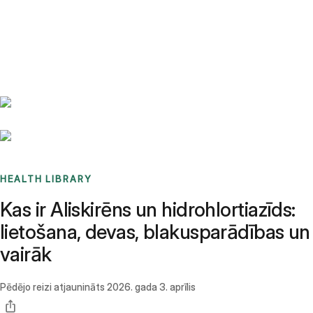
Benchmarks
Stories
FAQ
Sign up / Log in
HEALTH LIBRARY
Kas ir Aliskirēns un hidrohlortiazīds:
lietošana, devas, blakusparādības un
vairāk
Pēdējo reizi atjaunināts
2026. gada 3. aprīlis