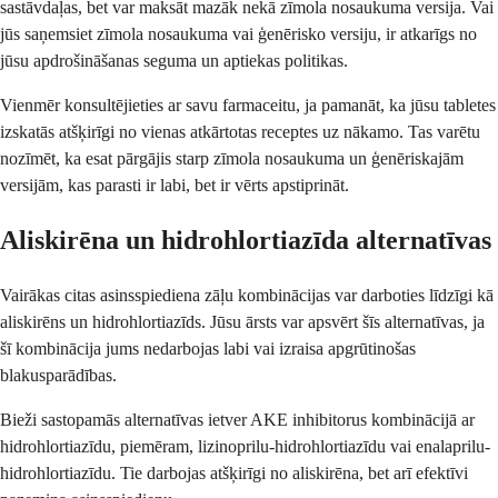
sastāvdaļas, bet var maksāt mazāk nekā zīmola nosaukuma versija. Vai
jūs saņemsiet zīmola nosaukuma vai ģenērisko versiju, ir atkarīgs no
jūsu apdrošināšanas seguma un aptiekas politikas.
Vienmēr konsultējieties ar savu farmaceitu, ja pamanāt, ka jūsu tabletes
izskatās atšķirīgi no vienas atkārtotas receptes uz nākamo. Tas varētu
nozīmēt, ka esat pārgājis starp zīmola nosaukuma un ģenēriskajām
versijām, kas parasti ir labi, bet ir vērts apstiprināt.
Aliskirēna un hidrohlortiazīda alternatīvas
Vairākas citas asinsspiediena zāļu kombinācijas var darboties līdzīgi kā
aliskirēns un hidrohlortiazīds. Jūsu ārsts var apsvērt šīs alternatīvas, ja
šī kombinācija jums nedarbojas labi vai izraisa apgrūtinošas
blakusparādības.
Bieži sastopamās alternatīvas ietver AKE inhibitorus kombinācijā ar
hidrohlortiazīdu, piemēram, lizinoprilu-hidrohlortiazīdu vai enalaprilu-
hidrohlortiazīdu. Tie darbojas atšķirīgi no aliskirēna, bet arī efektīvi