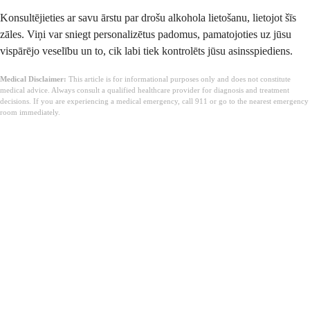
Konsultējieties ar savu ārstu par drošu alkohola lietošanu, lietojot šīs
zāles. Viņi var sniegt personalizētus padomus, pamatojoties uz jūsu
vispārējo veselību un to, cik labi tiek kontrolēts jūsu asinsspiediens.
Medical Disclaimer:
This article is for informational purposes only and does not constitute
medical advice. Always consult a qualified healthcare provider for diagnosis and treatment
decisions. If you are experiencing a medical emergency, call 911 or go to the nearest emergency
room immediately.