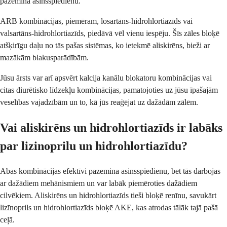
pazemina asinsspiedienu.
ARB kombinācijas, piemēram, losartāns-hidrohlortiazīds vai
valsartāns-hidrohlortiazīds, piedāvā vēl vienu iespēju. Šīs zāles bloķē
atšķirīgu daļu no tās pašas sistēmas, ko ietekmē aliskirēns, bieži ar
mazākām blakusparādībām.
Jūsu ārsts var arī apsvērt kalcija kanālu blokatoru kombinācijas vai
citas diurētisko līdzekļu kombinācijas, pamatojoties uz jūsu īpašajām
veselības vajadzībām un to, kā jūs reaģējat uz dažādām zālēm.
Vai aliskirēns un hidrohlortiazīds ir labāks
par lizinoprilu un hidrohlortiazīdu?
Abas kombinācijas efektīvi pazemina asinsspiedienu, bet tās darbojas
ar dažādiem mehānismiem un var labāk piemēroties dažādiem
cilvēkiem. Aliskirēns un hidrohlortiazīds tieši bloķē renīnu, savukārt
lizīnoprils un hidrohlortiazīds bloķē AKE, kas atrodas tālāk tajā pašā
ceļā.