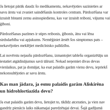
Ja lietojat pārāk daudz šo medikamentu, nekavējoties sazinieties ar
savu ārstu vai zvaniet saindēšanās kontroles centram. Pārdozēšana var
izraisīt bīstami zemu asinsspiedienu, kas var izraisīt reiboni, vājumu vai
ģīboni.
Pārdozēšanas pazīmes ir stiprs reibonis, ģībonis, ātra vai lēna
sirdsdarbība vai apjukums. Nemēģiniet ārstēt šos simptomus pats –
nekavējoties meklējiet medicīnisko palīdzību.
Lai novērstu nejaušu pārdozēšanu, izmantojiet tablešu organizētāju un
iestatiet atgādinājumus savā tālrunī. Nekad neņemiet divas devas
vienlaikus, pat ja domājat, ka esat palaidis garām vienu devu, iepriekš
nekonsultējoties ar savu ārstu.
Kas man jādara, ja esmu palaidis garām Aliskirēna
un hidrohlortiazīda devu?
Ja esat palaidis garām devu, lietojiet to, tiklīdz atceraties, ja vien nav
gandrīz pienācis laiks nākamajai paredzētajai devai. Šajā gadījumā