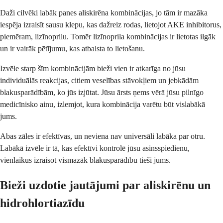
Daži cilvēki labāk panes aliskirēna kombinācijas, jo tām ir mazāka
iespēja izraisīt sausu klepu, kas dažreiz rodas, lietojot AKE inhibitorus,
piemēram, lizīnoprilu. Tomēr lizīnoprila kombinācijas ir lietotas ilgāk
un ir vairāk pētījumu, kas atbalsta to lietošanu.
Izvēle starp šīm kombinācijām bieži vien ir atkarīga no jūsu
individuālās reakcijas, citiem veselības stāvokļiem un jebkādām
blakusparādībām, ko jūs izjūtat. Jūsu ārsts ņems vērā jūsu pilnīgo
medicīnisko ainu, izlemjot, kura kombinācija varētu būt vislabākā
jums.
Abas zāles ir efektīvas, un neviena nav universāli labāka par otru.
Labākā izvēle ir tā, kas efektīvi kontrolē jūsu asinsspiedienu,
vienlaikus izraisot vismazāk blakusparādību tieši jums.
Bieži uzdotie jautājumi par aliskirēnu un
hidrohlortiazīdu