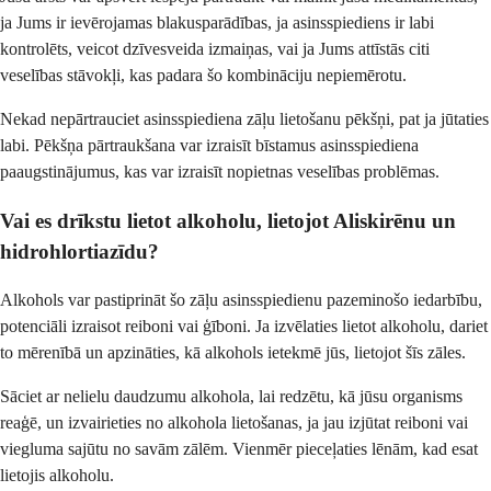
ja Jums ir ievērojamas blakusparādības, ja asinsspiediens ir labi
kontrolēts, veicot dzīvesveida izmaiņas, vai ja Jums attīstās citi
veselības stāvokļi, kas padara šo kombināciju nepiemērotu.
Nekad nepārtrauciet asinsspiediena zāļu lietošanu pēkšņi, pat ja jūtaties
labi. Pēkšņa pārtraukšana var izraisīt bīstamus asinsspiediena
paaugstinājumus, kas var izraisīt nopietnas veselības problēmas.
Vai es drīkstu lietot alkoholu, lietojot Aliskirēnu un
hidrohlortiazīdu?
Alkohols var pastiprināt šo zāļu asinsspiedienu pazeminošo iedarbību,
potenciāli izraisot reiboni vai ģīboni. Ja izvēlaties lietot alkoholu, dariet
to mērenībā un apzināties, kā alkohols ietekmē jūs, lietojot šīs zāles.
Sāciet ar nelielu daudzumu alkohola, lai redzētu, kā jūsu organisms
reaģē, un izvairieties no alkohola lietošanas, ja jau izjūtat reiboni vai
viegluma sajūtu no savām zālēm. Vienmēr pieceļaties lēnām, kad esat
lietojis alkoholu.