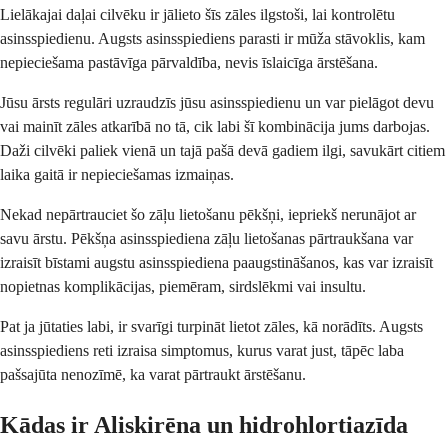
Lielākajai daļai cilvēku ir jālieto šīs zāles ilgstoši, lai kontrolētu
asinsspiedienu. Augsts asinsspiediens parasti ir mūža stāvoklis, kam
nepieciešama pastāvīga pārvaldība, nevis īslaicīga ārstēšana.
Jūsu ārsts regulāri uzraudzīs jūsu asinsspiedienu un var pielāgot devu
vai mainīt zāles atkarībā no tā, cik labi šī kombinācija jums darbojas.
Daži cilvēki paliek vienā un tajā pašā devā gadiem ilgi, savukārt citiem
laika gaitā ir nepieciešamas izmaiņas.
Nekad nepārtrauciet šo zāļu lietošanu pēkšņi, iepriekš nerunājot ar
savu ārstu. Pēkšņa asinsspiediena zāļu lietošanas pārtraukšana var
izraisīt bīstami augstu asinsspiediena paaugstināšanos, kas var izraisīt
nopietnas komplikācijas, piemēram, sirdslēkmi vai insultu.
Pat ja jūtaties labi, ir svarīgi turpināt lietot zāles, kā norādīts. Augsts
asinsspiediens reti izraisa simptomus, kurus varat just, tāpēc laba
pašsajūta nenozīmē, ka varat pārtraukt ārstēšanu.
Kādas ir Aliskirēna un hidrohlortiazīda