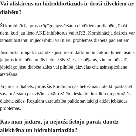
Vai aliskirēns un hidrohlortiazīds ir droši cilvēkiem ar
diabētu?
Šī kombinācija prasa rūpīgu apsvēršanu cilvēkiem ar diabētu, īpaši
tiem, kuri jau lieto AKE inhibitorus vai ARB. Kombinācija dažreiz var
izraisīt bīstamu mijiedarbību vai nieru problēmas diabēta pacientiem.
Jūsu ārsts rūpīgāk uzraudzīs jūsu nieru darbību un cukura līmeni asinīs,
ja jums ir diabēts un jūs lietojat šīs zāles. Iespējams, viņiem būs arī
jāpielāgo jūsu diabēta zāles vai pilnībā jāizvēlas cita asinsspiediena
ārstēšana.
Ja jums ir diabēts, pirms šīs kombinācijas lietošanas noteikti pastāstiet
savam ārstam par visām savām zālēm, ieskaitot insulīnu un perorālās
diabēta zāles. Regulāra uzraudzība palīdz savlaicīgi atklāt jebkādas
problēmas.
Kas man jādara, ja nejauši lietoju pārāk daudz
aliskirēna un hidrohlortiazīda?