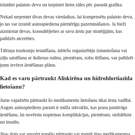
izlaidiet palaisto devu un turpiniet lietot zāles pēc parastā grafika.
Nekad neņemiet divas devas vienlaikus, lai kompensētu palaisto devu,
jo tas var izraisīt asinsspiediena pārmērīgu pazemināšanos. Ja bieži
aizmirstat devas, konsultējieties ar savu ārstu par stratēģijām, kas
palīdzēs atcerēties.
Tālruņa trauksmju iestatīšana, tablešu organizētāju izmantošana vai
zāļu saistīšana ar ikdienas rutīnu, piemēram, zobu tīrīšanu, var palīdzēt
jums ievērot ārstēšanas plānu.
Kad es varu pārtraukt Aliskirēna un hidrohlortiazīda
lietošanu?
Jums vajadzētu pārtraukt šo medikamentu lietošanu tikai ārsta vadībā.
Augsts asinsspiediens parasti ir mūža stāvoklis, kas prasa pastāvīgu
ārstēšanu, lai novērstu nopietnas komplikācijas, piemēram, sirdslēkmi
un insultu.
Jūsu ārsts var apsvērt iespēju pārtraukt vai mainīt jūsu medikamentus,