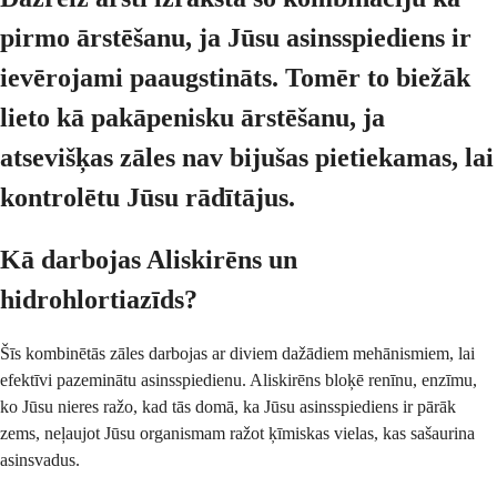
pirmo ārstēšanu, ja Jūsu asinsspiediens ir
ievērojami paaugstināts. Tomēr to biežāk
lieto kā pakāpenisku ārstēšanu, ja
atsevišķas zāles nav bijušas pietiekamas, lai
kontrolētu Jūsu rādītājus.
Kā darbojas Aliskirēns un
hidrohlortiazīds?
Šīs kombinētās zāles darbojas ar diviem dažādiem mehānismiem, lai
efektīvi pazeminātu asinsspiedienu. Aliskirēns bloķē renīnu, enzīmu,
ko Jūsu nieres ražo, kad tās domā, ka Jūsu asinsspiediens ir pārāk
zems, neļaujot Jūsu organismam ražot ķīmiskas vielas, kas sašaurina
asinsvadus.