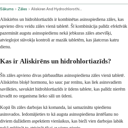
Sākums
Zāles
Aliskiren And Hydrochlorothiazide Oral Route
Aliskirēns un hidrohlortiazīds ir kombinētas asinsspiediena zāles, kas
apvieno divu veidu zāles vienā tabletē. Šī kombinācija palīdz efektīvāk
pazemināt augstu asinsspiedienu nekā jebkuras zāles atsevišķi,
atvieglojot stāvokļa kontroli ar mazāk tabletēm, kas jāatceras katru
dienu.
Kas ir Aliskirēns un hidrohlortiazīds?
Šīs zāles apvieno divas pārbaudītas asinsspiediena zāles vienā tabletē.
Aliskirēns bloķē hormonu, ko sauc par renīnu, kas liek asinsvadiem
savilkties, savukārt hidrohlortiazīds ir ūdens tablete, kas palīdz nierēm
izvadīt no organisma lieko sāli un ūdeni.
Kopā šīs zāles darbojas kā komanda, lai samazinātu spiedienu
asinsvados. Iedomājieties to kā augsta asinsspiediena ārstēšanu no
diviem dažādiem aspektiem vienlaikus, kas bieži vien darbojas labāk
nekā mēģināt to atrisināt tikai ar vienu pieeju.