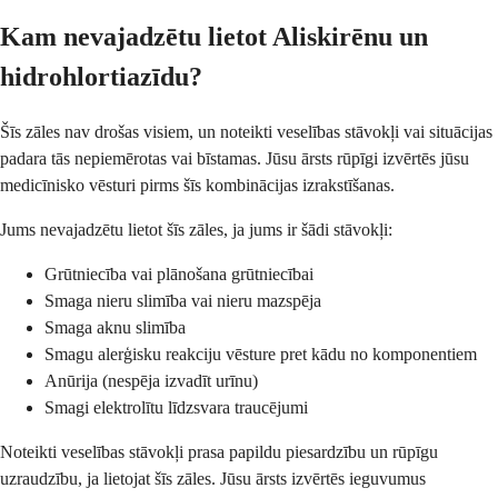
Kam nevajadzētu lietot Aliskirēnu un
hidrohlortiazīdu?
Šīs zāles nav drošas visiem, un noteikti veselības stāvokļi vai situācijas
padara tās nepiemērotas vai bīstamas. Jūsu ārsts rūpīgi izvērtēs jūsu
medicīnisko vēsturi pirms šīs kombinācijas izrakstīšanas.
Jums nevajadzētu lietot šīs zāles, ja jums ir šādi stāvokļi:
Grūtniecība vai plānošana grūtniecībai
Smaga nieru slimība vai nieru mazspēja
Smaga aknu slimība
Smagu alerģisku reakciju vēsture pret kādu no komponentiem
Anūrija (nespēja izvadīt urīnu)
Smagi elektrolītu līdzsvara traucējumi
Noteikti veselības stāvokļi prasa papildu piesardzību un rūpīgu
uzraudzību, ja lietojat šīs zāles. Jūsu ārsts izvērtēs ieguvumus