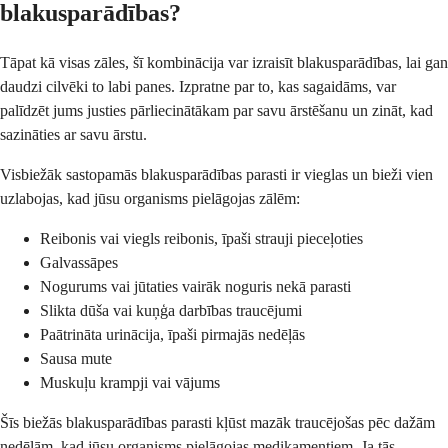
blakusparādības?
Tāpat kā visas zāles, šī kombinācija var izraisīt blakusparādības, lai gan
daudzi cilvēki to labi panes. Izpratne par to, kas sagaidāms, var
palīdzēt jums justies pārliecinātākam par savu ārstēšanu un zināt, kad
sazināties ar savu ārstu.
Visbiežāk sastopamās blakusparādības parasti ir vieglas un bieži vien
uzlabojas, kad jūsu organisms pielāgojas zālēm:
Reibonis vai viegls reibonis, īpaši strauji pieceļoties
Galvassāpes
Nogurums vai jūtaties vairāk noguris nekā parasti
Slikta dūša vai kuņģa darbības traucējumi
Paātrināta urinācija, īpaši pirmajās nedēļās
Sausa mute
Muskuļu krampji vai vājums
Šīs biežās blakusparādības parasti kļūst mazāk traucējošas pēc dažām
nedēļām, kad jūsu organisms pielāgojas medikamentiem. Ja tās