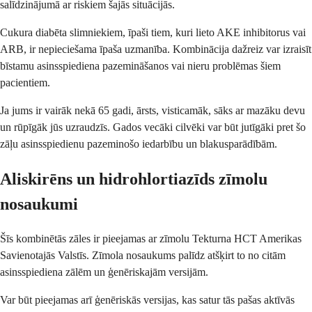
salīdzinājumā ar riskiem šajās situācijās.
Cukura diabēta slimniekiem, īpaši tiem, kuri lieto AKE inhibitorus vai
ARB, ir nepieciešama īpaša uzmanība. Kombinācija dažreiz var izraisīt
bīstamu asinsspiediena pazemināšanos vai nieru problēmas šiem
pacientiem.
Ja jums ir vairāk nekā 65 gadi, ārsts, visticamāk, sāks ar mazāku devu
un rūpīgāk jūs uzraudzīs. Gados vecāki cilvēki var būt jutīgāki pret šo
zāļu asinsspiedienu pazeminošo iedarbību un blakusparādībām.
Aliskirēns un hidrohlortiazīds zīmolu
nosaukumi
Šīs kombinētās zāles ir pieejamas ar zīmolu Tekturna HCT Amerikas
Savienotajās Valstīs. Zīmola nosaukums palīdz atšķirt to no citām
asinsspiediena zālēm un ģenēriskajām versijām.
Var būt pieejamas arī ģenēriskās versijas, kas satur tās pašas aktīvās