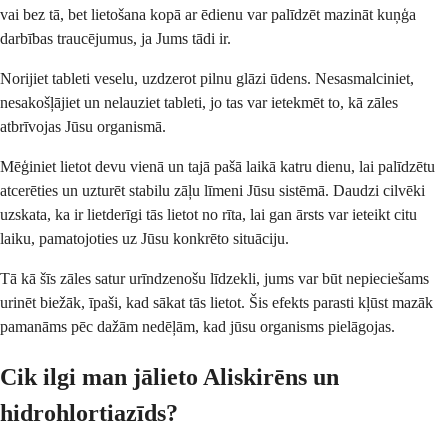
vai bez tā, bet lietošana kopā ar ēdienu var palīdzēt mazināt kuņģa
darbības traucējumus, ja Jums tādi ir.
Norijiet tableti veselu, uzdzerot pilnu glāzi ūdens. Nesasmalciniet,
nesakošļājiet un nelauziet tableti, jo tas var ietekmēt to, kā zāles
atbrīvojas Jūsu organismā.
Mēģiniet lietot devu vienā un tajā pašā laikā katru dienu, lai palīdzētu
atcerēties un uzturēt stabilu zāļu līmeni Jūsu sistēmā. Daudzi cilvēki
uzskata, ka ir lietderīgi tās lietot no rīta, lai gan ārsts var ieteikt citu
laiku, pamatojoties uz Jūsu konkrēto situāciju.
Tā kā šīs zāles satur urīndzenošu līdzekli, jums var būt nepieciešams
urinēt biežāk, īpaši, kad sākat tās lietot. Šis efekts parasti kļūst mazāk
pamanāms pēc dažām nedēļām, kad jūsu organisms pielāgojas.
Cik ilgi man jālieto Aliskirēns un
hidrohlortiazīds?