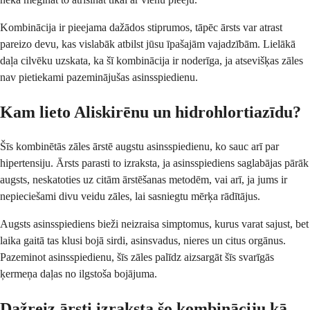
Kombinācija ir pieejama dažādos stiprumos, tāpēc ārsts var atrast
pareizo devu, kas vislabāk atbilst jūsu īpašajām vajadzībām. Lielākā
daļa cilvēku uzskata, ka šī kombinācija ir noderīga, ja atsevišķas zāles
nav pietiekami pazeminājušas asinsspiedienu.
Kam lieto Aliskirēnu un hidrohlortiazīdu?
Šīs kombinētās zāles ārstē augstu asinsspiedienu, ko sauc arī par
hipertensiju. Ārsts parasti to izraksta, ja asinsspiediens saglabājas pārāk
augsts, neskatoties uz citām ārstēšanas metodēm, vai arī, ja jums ir
nepieciešami divu veidu zāles, lai sasniegtu mērķa rādītājus.
Augsts asinsspiediens bieži neizraisa simptomus, kurus varat sajust, bet
laika gaitā tas klusi bojā sirdi, asinsvadus, nieres un citus orgānus.
Pazeminot asinsspiedienu, šīs zāles palīdz aizsargāt šīs svarīgās
ķermeņa daļas no ilgstoša bojājuma.
Dažreiz ārsti izraksta šo kombināciju kā