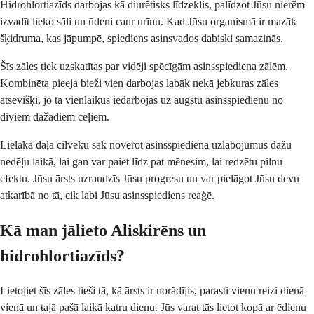
Hidrohlortiazīds darbojas kā diurētisks līdzeklis, palīdzot Jūsu nierēm
izvadīt lieko sāli un ūdeni caur urīnu. Kad Jūsu organismā ir mazāk
šķidruma, kas jāpumpē, spiediens asinsvados dabiski samazinās.
Šīs zāles tiek uzskatītas par vidēji spēcīgām asinsspiediena zālēm.
Kombinēta pieeja bieži vien darbojas labāk nekā jebkuras zāles
atsevišķi, jo tā vienlaikus iedarbojas uz augstu asinsspiedienu no
diviem dažādiem ceļiem.
Lielākā daļa cilvēku sāk novērot asinsspiediena uzlabojumus dažu
nedēļu laikā, lai gan var paiet līdz pat mēnesim, lai redzētu pilnu
efektu. Jūsu ārsts uzraudzīs Jūsu progresu un var pielāgot Jūsu devu
atkarībā no tā, cik labi Jūsu asinsspiediens reaģē.
Kā man jālieto Aliskirēns un
hidrohlortiazīds?
Lietojiet šīs zāles tieši tā, kā ārsts ir norādījis, parasti vienu reizi dienā
vienā un tajā pašā laikā katru dienu. Jūs varat tās lietot kopā ar ēdienu