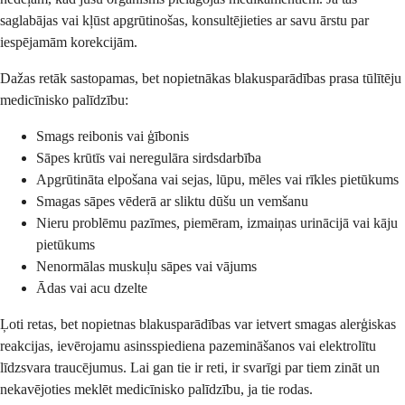
saglabājas vai kļūst apgrūtinošas, konsultējieties ar savu ārstu par
iespējamām korekcijām.
Dažas retāk sastopamas, bet nopietnākas blakusparādības prasa tūlītēju
medicīnisko palīdzību:
Smags reibonis vai ģībonis
Sāpes krūtīs vai neregulāra sirdsdarbība
Apgrūtināta elpošana vai sejas, lūpu, mēles vai rīkles pietūkums
Smagas sāpes vēderā ar sliktu dūšu un vemšanu
Nieru problēmu pazīmes, piemēram, izmaiņas urinācijā vai kāju
pietūkums
Nenormālas muskuļu sāpes vai vājums
Ādas vai acu dzelte
Ļoti retas, bet nopietnas blakusparādības var ietvert smagas alerģiskas
reakcijas, ievērojamu asinsspiediena pazemināšanos vai elektrolītu
līdzsvara traucējumus. Lai gan tie ir reti, ir svarīgi par tiem zināt un
nekavējoties meklēt medicīnisko palīdzību, ja tie rodas.