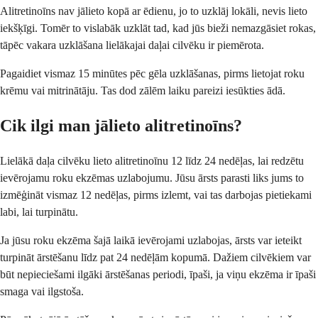
Alitretinoīns nav jālieto kopā ar ēdienu, jo to uzklāj lokāli, nevis lieto
iekšķīgi. Tomēr to vislabāk uzklāt tad, kad jūs bieži nemazgāsiet rokas,
tāpēc vakara uzklāšana lielākajai daļai cilvēku ir piemērota.
Pagaidiet vismaz 15 minūtes pēc gēla uzklāšanas, pirms lietojat roku
krēmu vai mitrinātāju. Tas dod zālēm laiku pareizi iesūkties ādā.
Cik ilgi man jālieto alitretinoīns?
Lielākā daļa cilvēku lieto alitretinoīnu 12 līdz 24 nedēļas, lai redzētu
ievērojamu roku ekzēmas uzlabojumu. Jūsu ārsts parasti liks jums to
izmēģināt vismaz 12 nedēļas, pirms izlemt, vai tas darbojas pietiekami
labi, lai turpinātu.
Ja jūsu roku ekzēma šajā laikā ievērojami uzlabojas, ārsts var ieteikt
turpināt ārstēšanu līdz pat 24 nedēļām kopumā. Dažiem cilvēkiem var
būt nepieciešami ilgāki ārstēšanas periodi, īpaši, ja viņu ekzēma ir īpaši
smaga vai ilgstoša.