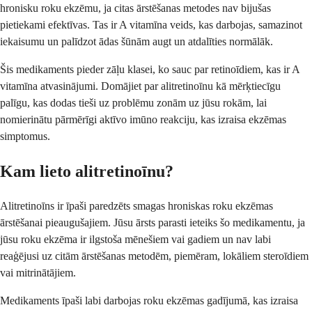
hronisku roku ekzēmu, ja citas ārstēšanas metodes nav bijušas
pietiekami efektīvas. Tas ir A vitamīna veids, kas darbojas, samazinot
iekaisumu un palīdzot ādas šūnām augt un atdalīties normālāk.
Šis medikaments pieder zāļu klasei, ko sauc par retinoīdiem, kas ir A
vitamīna atvasinājumi. Domājiet par alitretinoīnu kā mērķtiecīgu
palīgu, kas dodas tieši uz problēmu zonām uz jūsu rokām, lai
nomierinātu pārmērīgi aktīvo imūno reakciju, kas izraisa ekzēmas
simptomus.
Kam lieto alitretinoīnu?
Alitretinoīns ir īpaši paredzēts smagas hroniskas roku ekzēmas
ārstēšanai pieaugušajiem. Jūsu ārsts parasti ieteiks šo medikamentu, ja
jūsu roku ekzēma ir ilgstoša mēnešiem vai gadiem un nav labi
reaģējusi uz citām ārstēšanas metodēm, piemēram, lokāliem steroīdiem
vai mitrinātājiem.
Medikaments īpaši labi darbojas roku ekzēmas gadījumā, kas izraisa