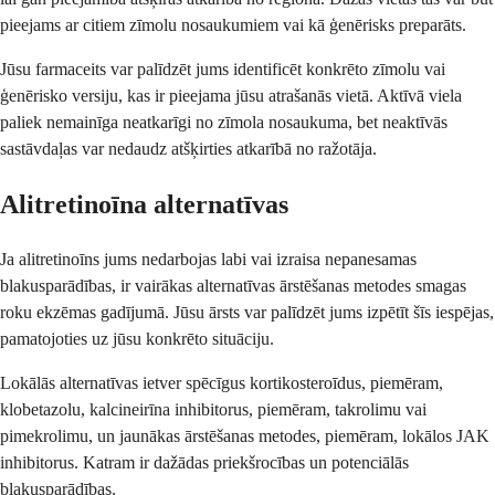
pieejams ar citiem zīmolu nosaukumiem vai kā ģenērisks preparāts.
Jūsu farmaceits var palīdzēt jums identificēt konkrēto zīmolu vai
ģenērisko versiju, kas ir pieejama jūsu atrašanās vietā. Aktīvā viela
paliek nemainīga neatkarīgi no zīmola nosaukuma, bet neaktīvās
sastāvdaļas var nedaudz atšķirties atkarībā no ražotāja.
Alitretinoīna alternatīvas
Ja alitretinoīns jums nedarbojas labi vai izraisa nepanesamas
blakusparādības, ir vairākas alternatīvas ārstēšanas metodes smagas
roku ekzēmas gadījumā. Jūsu ārsts var palīdzēt jums izpētīt šīs iespējas,
pamatojoties uz jūsu konkrēto situāciju.
Lokālās alternatīvas ietver spēcīgus kortikosteroīdus, piemēram,
klobetazolu, kalcineirīna inhibitorus, piemēram, takrolimu vai
pimekrolimu, un jaunākas ārstēšanas metodes, piemēram, lokālos JAK
inhibitorus. Katram ir dažādas priekšrocības un potenciālās
blakusparādības.