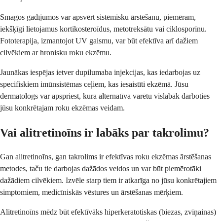
Smagos gadījumos var apsvērt sistēmisku ārstēšanu, piemēram,
iekšķīgi lietojamus kortikosteroīdus, metotreksātu vai ciklosporīnu.
Fototerapija, izmantojot UV gaismu, var būt efektīva arī dažiem
cilvēkiem ar hronisku roku ekzēmu.
Jaunākas iespējas ietver dupilumaba injekcijas, kas iedarbojas uz
specifiskiem imūnsistēmas ceļiem, kas iesaistīti ekzēmā. Jūsu
dermatologs var apspriest, kura alternatīva varētu vislabāk darboties
jūsu konkrētajam roku ekzēmas veidam.
Vai alitretinoīns ir labāks par takrolimu?
Gan alitretinoīns, gan takrolims ir efektīvas roku ekzēmas ārstēšanas
metodes, taču tie darbojas dažādos veidos un var būt piemērotāki
dažādiem cilvēkiem. Izvēle starp tiem ir atkarīga no jūsu konkrētajiem
simptomiem, medicīniskās vēstures un ārstēšanas mērķiem.
Alitretinoīns mēdz būt efektīvāks hiperkeratotiskas (biezas, zvīņainas)