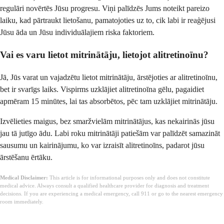
regulāri novērtēs Jūsu progresu. Viņi palīdzēs Jums noteikt pareizo
laiku, kad pārtraukt lietošanu, pamatojoties uz to, cik labi ir reaģējusi
Jūsu āda un Jūsu individuālajiem riska faktoriem.
Vai es varu lietot mitrinātāju, lietojot alitretinoīnu?
Jā, Jūs varat un vajadzētu lietot mitrinātāju, ārstējoties ar alitretinoīnu,
bet ir svarīgs laiks. Vispirms uzklājiet alitretinoīna gēlu, pagaidiet
apmēram 15 minūtes, lai tas absorbētos, pēc tam uzklājiet mitrinātāju.
Izvēlieties maigus, bez smaržvielām mitrinātājus, kas nekairinās jūsu
jau tā jutīgo ādu. Labi roku mitrinātāji patiešām var palīdzēt samazināt
sausumu un kairinājumu, ko var izraisīt alitretinoīns, padarot jūsu
ārstēšanu ērtāku.
Medical Disclaimer:
This article is for informational purposes only and does not constitute
medical advice. Always consult a qualified healthcare provider for diagnosis and treatment
decisions. If you are experiencing a medical emergency, call 911 or go to the nearest emergency
room immediately.