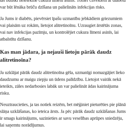
tas būtiski neietekmē cukura līmeni asinīs. Tomēr cilvēkiem ar diabētu
var būt lēnāka brūču dzīšana un palielināts infekcijas risks.
Ja Jums ir diabēts, pievērsiet īpašu uzmanību jebkādiem griezumiem
vai plaisām uz rokām, lietojot alitretinoīnu. Uzraugiet ārstētās zonas,
vai nav infekcijas pazīmju, un kontrolējiet cukura līmeni asinīs, lai
atbalstītu dzīšanu.
Kas man jādara, ja nejauši lietoju pārāk daudz
alitretinoīna?
Ja uzklājat pārāk daudz alitretinoīna gēla, uzmanīgi nomazgājiet lieko
daudzumu ar maigu ziepju un ūdens palīdzību. Lietojot vairāk nekā
ieteikts, zāles nedarbosies labāk un var palielināt ādas kairinājuma
risku.
Neuztraucieties, ja tas notiek reizēm, bet mēģiniet pieturēties pie plānā
slāņa uzklāšanas, ko ieteica ārsts. Ja pēc pārāk daudz uzklāšanas Jums
ir smags kairinājums, sazinieties ar savu veselības aprūpes sniedzēju,
lai saņemtu norādījumus.