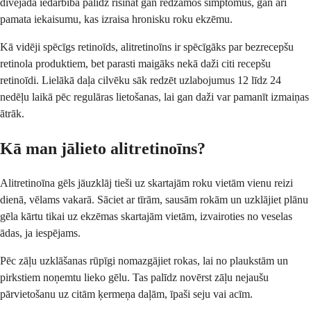
divējāda iedarbība palīdz risināt gan redzamos simptomus, gan arī
pamata iekaisumu, kas izraisa hronisku roku ekzēmu.
Kā vidēji spēcīgs retinoīds, alitretinoīns ir spēcīgāks par bezrecepšu
retinola produktiem, bet parasti maigāks nekā daži citi recepšu
retinoīdi. Lielākā daļa cilvēku sāk redzēt uzlabojumus 12 līdz 24
nedēļu laikā pēc regulāras lietošanas, lai gan daži var pamanīt izmaiņas
ātrāk.
Kā man jālieto alitretinoīns?
Alitretinoīna gēls jāuzklāj tieši uz skartajām roku vietām vienu reizi
dienā, vēlams vakarā. Sāciet ar tīrām, sausām rokām un uzklājiet plānu
gēla kārtu tikai uz ekzēmas skartajām vietām, izvairoties no veselas
ādas, ja iespējams.
Pēc zāļu uzklāšanas rūpīgi nomazgājiet rokas, lai no plaukstām un
pirkstiem noņemtu lieko gēlu. Tas palīdz novērst zāļu nejaušu
pārvietošanu uz citām ķermeņa daļām, īpaši seju vai acīm.