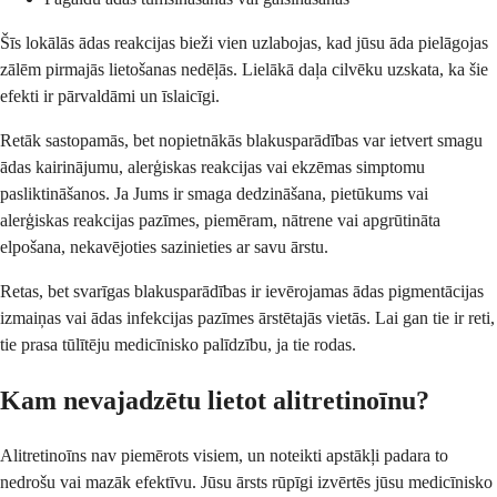
Šīs lokālās ādas reakcijas bieži vien uzlabojas, kad jūsu āda pielāgojas
zālēm pirmajās lietošanas nedēļās. Lielākā daļa cilvēku uzskata, ka šie
efekti ir pārvaldāmi un īslaicīgi.
Retāk sastopamās, bet nopietnākās blakusparādības var ietvert smagu
ādas kairinājumu, alerģiskas reakcijas vai ekzēmas simptomu
pasliktināšanos. Ja Jums ir smaga dedzināšana, pietūkums vai
alerģiskas reakcijas pazīmes, piemēram, nātrene vai apgrūtināta
elpošana, nekavējoties sazinieties ar savu ārstu.
Retas, bet svarīgas blakusparādības ir ievērojamas ādas pigmentācijas
izmaiņas vai ādas infekcijas pazīmes ārstētajās vietās. Lai gan tie ir reti,
tie prasa tūlītēju medicīnisko palīdzību, ja tie rodas.
Kam nevajadzētu lietot alitretinoīnu?
Alitretinoīns nav piemērots visiem, un noteikti apstākļi padara to
nedrošu vai mazāk efektīvu. Jūsu ārsts rūpīgi izvērtēs jūsu medicīnisko