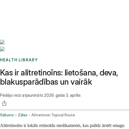
Benchmarks
Stories
FAQ
Sign up / Log in
HEALTH LIBRARY
Kas ir alitretinoīns: lietošana, deva,
blakusparādības un vairāk
Pēdējo reizi atjaunināts
2026. gada 3. aprīlis
Sākums
Zāles
Alitretinoin Topical Route
Alitretinoīns ir lokāls retinoīdu medikaments, kas palīdz ārstēt smagu