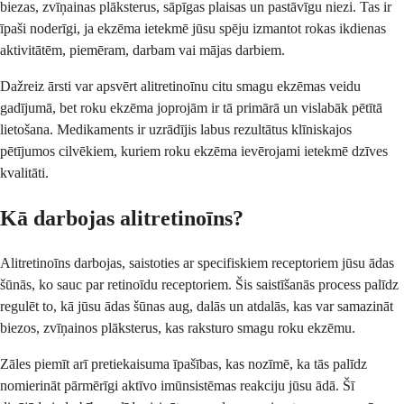
biezas, zvīņainas plāksterus, sāpīgas plaisas un pastāvīgu niezi. Tas ir
īpaši noderīgi, ja ekzēma ietekmē jūsu spēju izmantot rokas ikdienas
aktivitātēm, piemēram, darbam vai mājas darbiem.
Dažreiz ārsti var apsvērt alitretinoīnu citu smagu ekzēmas veidu
gadījumā, bet roku ekzēma joprojām ir tā primārā un vislabāk pētītā
lietošana. Medikaments ir uzrādījis labus rezultātus klīniskajos
pētījumos cilvēkiem, kuriem roku ekzēma ievērojami ietekmē dzīves
kvalitāti.
Kā darbojas alitretinoīns?
Alitretinoīns darbojas, saistoties ar specifiskiem receptoriem jūsu ādas
šūnās, ko sauc par retinoīdu receptoriem. Šis saistīšanās process palīdz
regulēt to, kā jūsu ādas šūnas aug, dalās un atdalās, kas var samazināt
biezos, zvīņainos plāksterus, kas raksturo smagu roku ekzēmu.
Zāles piemīt arī pretiekaisuma īpašības, kas nozīmē, ka tās palīdz
nomierināt pārmērīgi aktīvo imūnsistēmas reakciju jūsu ādā. Šī