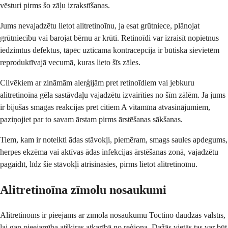
vēsturi pirms šo zāļu izrakstīšanas.
Jums nevajadzētu lietot alitretinoīnu, ja esat grūtniece, plānojat
grūtniecību vai barojat bērnu ar krūti. Retinoīdi var izraisīt nopietnus
iedzimtus defektus, tāpēc uzticama kontracepcija ir būtiska sievietēm
reproduktīvajā vecumā, kuras lieto šīs zāles.
Cilvēkiem ar zināmām alerģijām pret retinoīdiem vai jebkuru
alitretinoīna gēla sastāvdaļu vajadzētu izvairīties no šīm zālēm. Ja jums
ir bijušas smagas reakcijas pret citiem A vitamīna atvasinājumiem,
paziņojiet par to savam ārstam pirms ārstēšanas sākšanas.
Tiem, kam ir noteikti ādas stāvokļi, piemēram, smags saules apdegums,
herpes ekzēma vai aktīvas ādas infekcijas ārstēšanas zonā, vajadzētu
pagaidīt, līdz šie stāvokļi atrisināsies, pirms lietot alitretinoīnu.
Alitretinoīna zīmolu nosaukumi
Alitretinoīns ir pieejams ar zīmola nosaukumu Toctino daudzās valstīs,
lai gan pieejamība atšķiras atkarībā no reģiona. Dažās vietās tas var būt