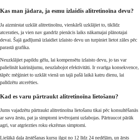
Kas man jādara, ja esmu izlaidis alitretinoīna devu?
Ja aizmirstat uzklāt alitretinoīnu, vienkārši uzklājiet to, tiklīdz
atceraties, ja vien nav gandrīz pienācis laiks nākamajai plānotajai
devai. Šajā gadījumā izlaidiet izlaisto devu un turpiniet lietot zāles pēc
parastā grafika.
Neuzklājiet papildu gēlu, lai kompensētu izlaisto devu, jo tas var
palielināt kairinājumu, neuzlabojot efektivitāti. Ir svarīga konsekvence,
tāpēc mēģiniet to uzklāt vienā un tajā pašā laikā katru dienu, lai
palīdzētu atcerēties.
Kad es varu pārtraukt alitretinoīna lietošanu?
Jums vajadzētu pārtraukt alitretinoīna lietošanu tikai pēc konsultēšanās
ar savu ārstu, pat ja simptomi ievērojami uzlabojas. Pārtraucot pārāk
agri, var atgriezties roku ekzēmas simptomi.
Lielākā daļa ārstēšanas kursu ilgst no 12 līdz 24 nedēļām, un ārsts