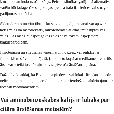
izmantots aminobenzoāta kālijs. Peironi slimības gadījumā alternatīvas
varētu būt kolagenāzes injekcijas, penisa trakcijas ierīces vai smagos
gadījumos operācija.
Sklerodermas un citu fibrotisku stāvokļu gadījumā ārsti var apsvērt
tādas zāles kā metotreksāts, mikofenolāts vai citas imūnsupresīvas
zāles. Tās mēdz būt spēcīgākas zāles ar vairākām iespējamām
blakusparādībām.
Fizioterapija un stiepšanās vingrinājumi dažreiz var palīdzēt ar
fibrotiskiem stāvokļiem, īpaši, ja tos lieto kopā ar medikamentiem. Jūsu
ārsts var ieteikt tos kā daļu no visaptveroša ārstēšanas plāna.
Daži cilvēki atklāj, ka E vitamīna piedevas vai lokāla lietošana sniedz
nelielu labumu, lai gan pierādījumi par to ir ierobežoti salīdzinājumā ar
recepšu medikamentiem.
Vai aminobenzoskābes kālijs ir labāks par
citām ārstēšanas metodēm?