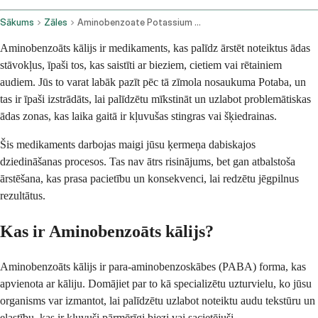
Sākums
Zāles
Aminobenzoate Potassium Oral Route
Aminobenzoāts kālijs ir medikaments, kas palīdz ārstēt noteiktus ādas
stāvokļus, īpaši tos, kas saistīti ar bieziem, cietiem vai rētainiem
audiem. Jūs to varat labāk pazīt pēc tā zīmola nosaukuma Potaba, un
tas ir īpaši izstrādāts, lai palīdzētu mīkstināt un uzlabot problemātiskas
ādas zonas, kas laika gaitā ir kļuvušas stingras vai šķiedrainas.
Šis medikaments darbojas maigi jūsu ķermeņa dabiskajos
dziedināšanas procesos. Tas nav ātrs risinājums, bet gan atbalstoša
ārstēšana, kas prasa pacietību un konsekvenci, lai redzētu jēgpilnus
rezultātus.
Kas ir Aminobenzoāts kālijs?
Aminobenzoāts kālijs ir para-aminobenzoskābes (PABA) forma, kas
apvienota ar kāliju. Domājiet par to kā specializētu uzturvielu, ko jūsu
organisms var izmantot, lai palīdzētu uzlabot noteiktu audu tekstūru un
elastību, kas ir kļuvuši pārmērīgi biezi vai sacietējuši.