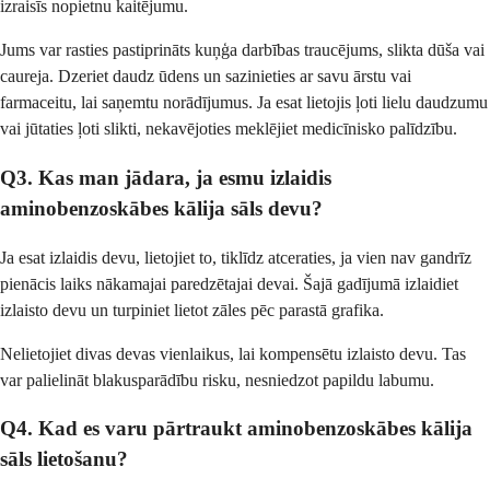
izraisīs nopietnu kaitējumu.
Jums var rasties pastiprināts kuņģa darbības traucējums, slikta dūša vai
caureja. Dzeriet daudz ūdens un sazinieties ar savu ārstu vai
farmaceitu, lai saņemtu norādījumus. Ja esat lietojis ļoti lielu daudzumu
vai jūtaties ļoti slikti, nekavējoties meklējiet medicīnisko palīdzību.
Q3. Kas man jādara, ja esmu izlaidis
aminobenzoskābes kālija sāls devu?
Ja esat izlaidis devu, lietojiet to, tiklīdz atceraties, ja vien nav gandrīz
pienācis laiks nākamajai paredzētajai devai. Šajā gadījumā izlaidiet
izlaisto devu un turpiniet lietot zāles pēc parastā grafika.
Nelietojiet divas devas vienlaikus, lai kompensētu izlaisto devu. Tas
var palielināt blakusparādību risku, nesniedzot papildu labumu.
Q4. Kad es varu pārtraukt aminobenzoskābes kālija
sāls lietošanu?