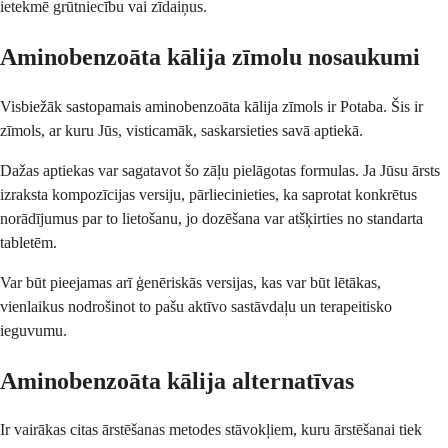
ietekmē grūtniecību vai zīdaiņus.
Aminobenzoāta kālija zīmolu nosaukumi
Visbiežāk sastopamais aminobenzoāta kālija zīmols ir Potaba. Šis ir
zīmols, ar kuru Jūs, visticamāk, saskarsieties savā aptiekā.
Dažas aptiekas var sagatavot šo zāļu pielāgotas formulas. Ja Jūsu ārsts
izraksta kompozīcijas versiju, pārliecinieties, ka saprotat konkrētus
norādījumus par to lietošanu, jo dozēšana var atšķirties no standarta
tabletēm.
Var būt pieejamas arī ģenēriskās versijas, kas var būt lētākas,
vienlaikus nodrošinot to pašu aktīvo sastāvdaļu un terapeitisko
ieguvumu.
Aminobenzoāta kālija alternatīvas
Ir vairākas citas ārstēšanas metodes stāvokļiem, kuru ārstēšanai tiek