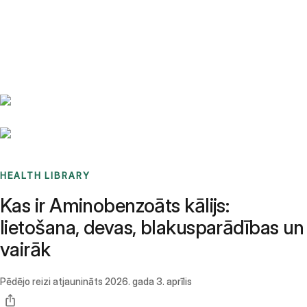
Benchmarks
Stories
FAQ
Sign up / Log in
HEALTH LIBRARY
Kas ir Aminobenzoāts kālijs:
lietošana, devas, blakusparādības un
vairāk
Pēdējo reizi atjaunināts
2026. gada 3. aprīlis