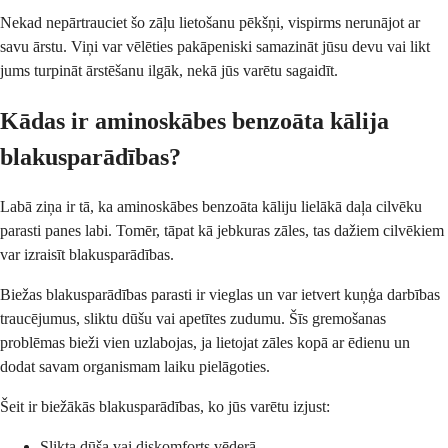
Nekad nepārtrauciet šo zāļu lietošanu pēkšņi, vispirms nerunājot ar
savu ārstu. Viņi var vēlēties pakāpeniski samazināt jūsu devu vai likt
jums turpināt ārstēšanu ilgāk, nekā jūs varētu sagaidīt.
Kādas ir aminoskābes benzoāta kālija
blakusparādības?
Labā ziņa ir tā, ka aminoskābes benzoāta kāliju lielākā daļa cilvēku
parasti panes labi. Tomēr, tāpat kā jebkuras zāles, tas dažiem cilvēkiem
var izraisīt blakusparādības.
Biežas blakusparādības parasti ir vieglas un var ietvert kuņģa darbības
traucējumus, sliktu dūšu vai apetītes zudumu. Šīs gremošanas
problēmas bieži vien uzlabojas, ja lietojat zāles kopā ar ēdienu un
dodat savam organismam laiku pielāgoties.
Šeit ir biežākās blakusparādības, ko jūs varētu izjust:
Slikta dūša vai diskomforts vēderā