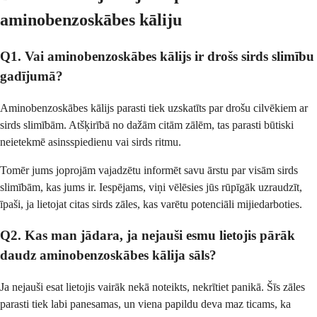
aminobenzoskābes kāliju
Q1. Vai aminobenzoskābes kālijs ir drošs sirds slimību
gadījumā?
Aminobenzoskābes kālijs parasti tiek uzskatīts par drošu cilvēkiem ar
sirds slimībām. Atšķirībā no dažām citām zālēm, tas parasti būtiski
neietekmē asinsspiedienu vai sirds ritmu.
Tomēr jums joprojām vajadzētu informēt savu ārstu par visām sirds
slimībām, kas jums ir. Iespējams, viņi vēlēsies jūs rūpīgāk uzraudzīt,
īpaši, ja lietojat citas sirds zāles, kas varētu potenciāli mijiedarboties.
Q2. Kas man jādara, ja nejauši esmu lietojis pārāk
daudz aminobenzoskābes kālija sāls?
Ja nejauši esat lietojis vairāk nekā noteikts, nekrītiet panikā. Šīs zāles
parasti tiek labi panesamas, un viena papildu deva maz ticams, ka