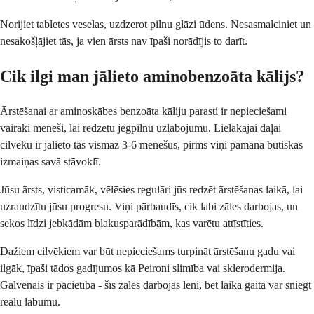
Norijiet tabletes veselas, uzdzerot pilnu glāzi ūdens. Nesasmalciniet un
nesakošļājiet tās, ja vien ārsts nav īpaši norādījis to darīt.
Cik ilgi man jālieto aminobenzoāta kālijs?
Ārstēšanai ar aminoskābes benzoāta kāliju parasti ir nepieciešami
vairāki mēneši, lai redzētu jēgpilnu uzlabojumu. Lielākajai daļai
cilvēku ir jālieto tas vismaz 3-6 mēnešus, pirms viņi pamana būtiskas
izmaiņas savā stāvoklī.
Jūsu ārsts, visticamāk, vēlēsies regulāri jūs redzēt ārstēšanas laikā, lai
uzraudzītu jūsu progresu. Viņi pārbaudīs, cik labi zāles darbojas, un
sekos līdzi jebkādām blakusparādībām, kas varētu attīstīties.
Dažiem cilvēkiem var būt nepieciešams turpināt ārstēšanu gadu vai
ilgāk, īpaši tādos gadījumos kā Peironi slimība vai sklerodermija.
Galvenais ir pacietība - šīs zāles darbojas lēni, bet laika gaitā var sniegt
reālu labumu.