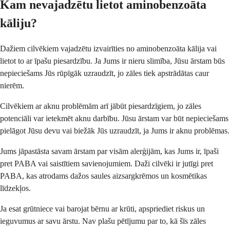
Kam nevajadzētu lietot aminobenzoāta
kāliju?
Dažiem cilvēkiem vajadzētu izvairīties no aminobenzoāta kālija vai
lietot to ar īpašu piesardzību. Ja Jums ir nieru slimība, Jūsu ārstam būs
nepieciešams Jūs rūpīgāk uzraudzīt, jo zāles tiek apstrādātas caur
nierēm.
Cilvēkiem ar aknu problēmām arī jābūt piesardzīgiem, jo zāles
potenciāli var ietekmēt aknu darbību. Jūsu ārstam var būt nepieciešams
pielāgot Jūsu devu vai biežāk Jūs uzraudzīt, ja Jums ir aknu problēmas.
Jums jāpastāsta savam ārstam par visām alerģijām, kas Jums ir, īpaši
pret PABA vai saistītiem savienojumiem. Daži cilvēki ir jutīgi pret
PABA, kas atrodams dažos saules aizsargkrēmos un kosmētikas
līdzekļos.
Ja esat grūtniece vai barojat bērnu ar krūti, apspriediet riskus un
ieguvumus ar savu ārstu. Nav plašu pētījumu par to, kā šīs zāles