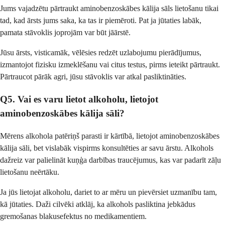
Jums vajadzētu pārtraukt aminobenzoskābes kālija sāls lietošanu tikai
tad, kad ārsts jums saka, ka tas ir piemēroti. Pat ja jūtaties labāk,
pamata stāvoklis joprojām var būt jāārstē.
Jūsu ārsts, visticamāk, vēlēsies redzēt uzlabojumu pierādījumus,
izmantojot fizisku izmeklēšanu vai citus testus, pirms ieteikt pārtraukt.
Pārtraucot pārāk agri, jūsu stāvoklis var atkal pasliktināties.
Q5. Vai es varu lietot alkoholu, lietojot
aminobenzoskābes kālija sāli?
Mērens alkohola patēriņš parasti ir kārtībā, lietojot aminobenzoskābes
kālija sāli, bet vislabāk vispirms konsultēties ar savu ārstu. Alkohols
dažreiz var palielināt kuņģa darbības traucējumus, kas var padarīt zāļu
lietošanu neērtāku.
Ja jūs lietojat alkoholu, dariet to ar mēru un pievērsiet uzmanību tam,
kā jūtaties. Daži cilvēki atklāj, ka alkohols pasliktina jebkādus
gremošanas blakusefektus no medikamentiem.