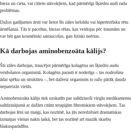
bieza un cieta, vai citiem stāvokļiem, kad pārmērīgi šķiedru audi rada
problēmas.
Dažos gadījumos ārsti var lietot šīs zāles keloīdu vai hipertrofisku rētu
ārstēšanai. Tās ir paceltas, biezas rētas, kas veidojas pēc traumām un
var būt gan kosmētiski satraucošas, gan fiziski neērtas.
Kā darbojas aminobenzoāta kālijs?
Šīs zāles darbojas, traucējot pārmērīga kolagēna un šķiedru audu
veidošanos organismā. Kolagēns parasti ir noderīgs – tas nodrošina
ādai spēku un struktūru –, bet dažreiz organisms to ražo pārāk daudz
nepareizās vietās.
Aminobenzoāta kālijs tiek uzskatīts par salīdzinoši vieglu medikamentu
salīdzinājumā ar dažām citām terapijām fibrotiskiem stāvokļiem. Tas
darbojas lēni un maigi, kas nozīmē, ka jūs neredzēsiet dramatiskas
izmaiņas vienas nakts laikā, bet tas nozīmē arī mazāk skarbu
blakusparādību.