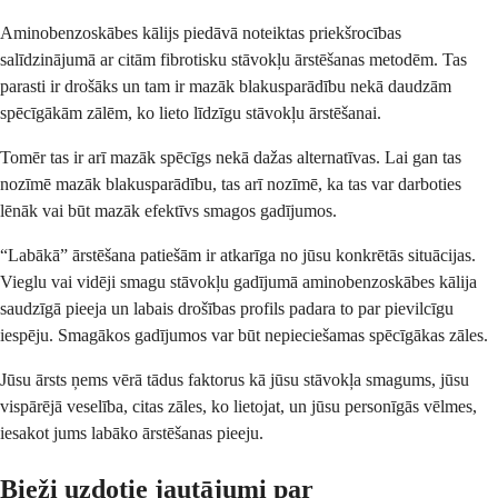
Aminobenzoskābes kālijs piedāvā noteiktas priekšrocības
salīdzinājumā ar citām fibrotisku stāvokļu ārstēšanas metodēm. Tas
parasti ir drošāks un tam ir mazāk blakusparādību nekā daudzām
spēcīgākām zālēm, ko lieto līdzīgu stāvokļu ārstēšanai.
Tomēr tas ir arī mazāk spēcīgs nekā dažas alternatīvas. Lai gan tas
nozīmē mazāk blakusparādību, tas arī nozīmē, ka tas var darboties
lēnāk vai būt mazāk efektīvs smagos gadījumos.
“Labākā” ārstēšana patiešām ir atkarīga no jūsu konkrētās situācijas.
Vieglu vai vidēji smagu stāvokļu gadījumā aminobenzoskābes kālija
saudzīgā pieeja un labais drošības profils padara to par pievilcīgu
iespēju. Smagākos gadījumos var būt nepieciešamas spēcīgākas zāles.
Jūsu ārsts ņems vērā tādus faktorus kā jūsu stāvokļa smagums, jūsu
vispārējā veselība, citas zāles, ko lietojat, un jūsu personīgās vēlmes,
iesakot jums labāko ārstēšanas pieeju.
Bieži uzdotie jautājumi par