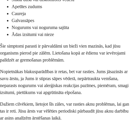
Apetītes zudums
Caureja
Galvassāpes
Nogurums vai noguruma sajūta
Ādas izsitumi vai nieze
Šie simptomi parasti ir pārvaldāmi un bieži vien mazinās, kad jūsu
organisms pierod pie zālēm. Lietošana kopā ar ēdienu var ievērojami
palīdzēt ar gremošanas problēmām.
Nopietnākas blakusparādības ir retas, bet var rasties. Jums jāsazinās ar
savu ārstu, ja Jums ir stipras sāpes vēderā, nepārtraukta vemšana,
neparasts nogurums vai alerģiskas reakcijas pazīmes, piemēram, smagi
izsitumi, pietūkums vai apgrūtināta elpošana.
Dažiem cilvēkiem, lietojot šīs zāles, var rasties aknu problēmas, lai gan
tas ir reti. Jūsu ārsts var vēlēties periodiski pārbaudīt jūsu aknu darbību
ar asins analīzēm ārstēšanas laikā.