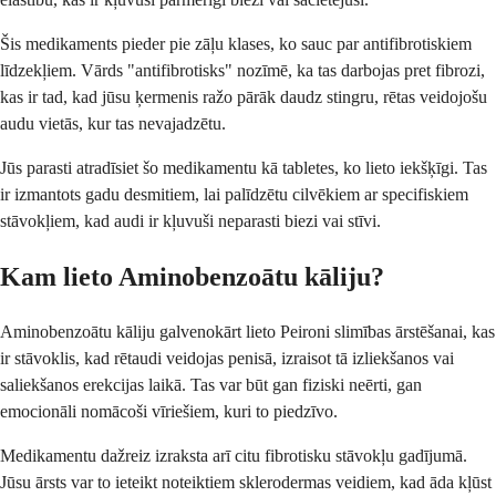
Šis medikaments pieder pie zāļu klases, ko sauc par antifibrotiskiem
līdzekļiem. Vārds "antifibrotisks" nozīmē, ka tas darbojas pret fibrozi,
kas ir tad, kad jūsu ķermenis ražo pārāk daudz stingru, rētas veidojošu
audu vietās, kur tas nevajadzētu.
Jūs parasti atradīsiet šo medikamentu kā tabletes, ko lieto iekšķīgi. Tas
ir izmantots gadu desmitiem, lai palīdzētu cilvēkiem ar specifiskiem
stāvokļiem, kad audi ir kļuvuši neparasti biezi vai stīvi.
Kam lieto Aminobenzoātu kāliju?
Aminobenzoātu kāliju galvenokārt lieto Peironi slimības ārstēšanai, kas
ir stāvoklis, kad rētaudi veidojas penisā, izraisot tā izliekšanos vai
saliekšanos erekcijas laikā. Tas var būt gan fiziski neērti, gan
emocionāli nomācoši vīriešiem, kuri to piedzīvo.
Medikamentu dažreiz izraksta arī citu fibrotisku stāvokļu gadījumā.
Jūsu ārsts var to ieteikt noteiktiem sklerodermas veidiem, kad āda kļūst