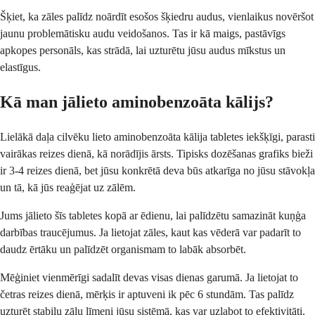
Šķiet, ka zāles palīdz noārdīt esošos šķiedru audus, vienlaikus novēršot
jaunu problemātisku audu veidošanos. Tas ir kā maigs, pastāvīgs
apkopes personāls, kas strādā, lai uzturētu jūsu audus mīkstus un
elastīgus.
Kā man jālieto aminobenzoāta kālijs?
Lielākā daļa cilvēku lieto aminobenzoāta kālija tabletes iekšķīgi, parasti
vairākas reizes dienā, kā norādījis ārsts. Tipisks dozēšanas grafiks bieži
ir 3-4 reizes dienā, bet jūsu konkrētā deva būs atkarīga no jūsu stāvokļa
un tā, kā jūs reaģējat uz zālēm.
Jums jālieto šīs tabletes kopā ar ēdienu, lai palīdzētu samazināt kuņģa
darbības traucējumus. Ja lietojat zāles, kaut kas vēderā var padarīt to
daudz ērtāku un palīdzēt organismam to labāk absorbēt.
Mēģiniet vienmērīgi sadalīt devas visas dienas garumā. Ja lietojat to
četras reizes dienā, mērķis ir aptuveni ik pēc 6 stundām. Tas palīdz
uzturēt stabilu zāļu līmeni jūsu sistēmā, kas var uzlabot to efektivitāti.