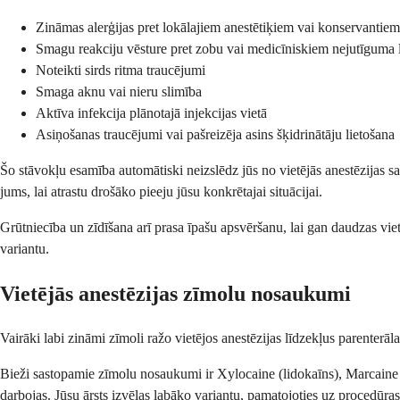
Zināmas alerģijas pret lokālajiem anestētiķiem vai konservantiem
Smagu reakciju vēsture pret zobu vai medicīniskiem nejutīguma 
Noteikti sirds ritma traucējumi
Smaga aknu vai nieru slimība
Aktīva infekcija plānotajā injekcijas vietā
Asiņošanas traucējumi vai pašreizēja asins šķidrinātāju lietošana
Šo stāvokļu esamība automātiski neizslēdz jūs no vietējās anestēzijas 
jums, lai atrastu drošāko pieeju jūsu konkrētajai situācijai.
Grūtniecība un zīdīšana arī prasa īpašu apsvēršanu, lai gan daudzas vie
variantu.
Vietējās anestēzijas zīmolu nosaukumi
Vairāki labi zināmi zīmoli ražo vietējos anestēzijas līdzekļus parenter
Bieži sastopamie zīmolu nosaukumi ir Xylocaine (lidokaīns), Marcaine (b
darbojas. Jūsu ārsts izvēlas labāko variantu, pamatojoties uz procedūr