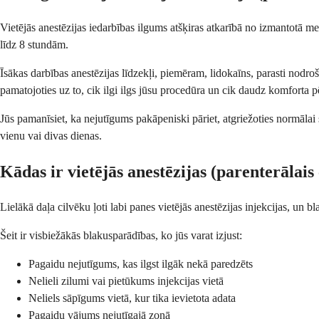
Vietējās anestēzijas iedarbības ilgums atšķiras atkarībā no izmantotā me
līdz 8 stundām.
Īsākas darbības anestēzijas līdzekļi, piemēram, lidokaīns, parasti nodro
pamatojoties uz to, cik ilgi ilgs jūsu procedūra un cik daudz komforta
Jūs pamanīsiet, ka nejutīgums pakāpeniski pāriet, atgriežoties normālai s
vienu vai divas dienas.
Kādas ir vietējās anestēzijas (parenterālais
Lielākā daļa cilvēku ļoti labi panes vietējās anestēzijas injekcijas, un bl
Šeit ir visbiežākās blakusparādības, ko jūs varat izjust:
Pagaidu nejutīgums, kas ilgst ilgāk nekā paredzēts
Nelieli zilumi vai pietūkums injekcijas vietā
Neliels sāpīgums vietā, kur tika ievietota adata
Pagaidu vājums nejutīgajā zonā