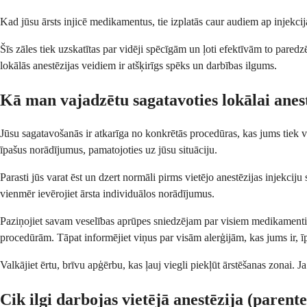
Kad jūsu ārsts injicē medikamentus, tie izplatās caur audiem ap injekcij
Šīs zāles tiek uzskatītas par vidēji spēcīgām un ļoti efektīvām to pare
lokālās anestēzijas veidiem ir atšķirīgs spēks un darbības ilgums.
Kā man vajadzētu sagatavoties lokālai anest
Jūsu sagatavošanās ir atkarīga no konkrētās procedūras, kas jums tiek ve
īpašus norādījumus, pamatojoties uz jūsu situāciju.
Parasti jūs varat ēst un dzert normāli pirms vietējo anestēzijas injekci
vienmēr ievērojiet ārsta individuālos norādījumus.
Paziņojiet savam veselības aprūpes sniedzējam par visiem medikamentiem,
procedūrām. Tāpat informējiet viņus par visām alerģijām, kas jums ir,
Valkājiet ērtu, brīvu apģērbu, kas ļauj viegli piekļūt ārstēšanas zonai. 
Cik ilgi darbojas vietējā anestēzija (parente