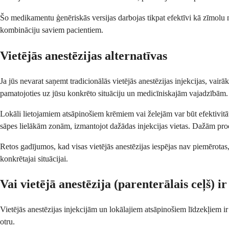
Šo medikamentu ģenēriskās versijas darbojas tikpat efektīvi kā zīmolu n
kombināciju saviem pacientiem.
Vietējās anestēzijas alternatīvas
Ja jūs nevarat saņemt tradicionālās vietējās anestēzijas injekcijas, vair
pamatojoties uz jūsu konkrēto situāciju un medicīniskajām vajadzībām.
Lokāli lietojamiem atsāpinošiem krēmiem vai želejām var būt efektivitāt
sāpes lielākām zonām, izmantojot dažādas injekcijas vietas. Dažām pr
Retos gadījumos, kad visas vietējās anestēzijas iespējas nav piemērotas,
konkrētajai situācijai.
Vai vietējā anestēzija (parenterālais ceļš) 
Vietējās anestēzijas injekcijām un lokālajiem atsāpinošiem līdzekļiem i
otru.