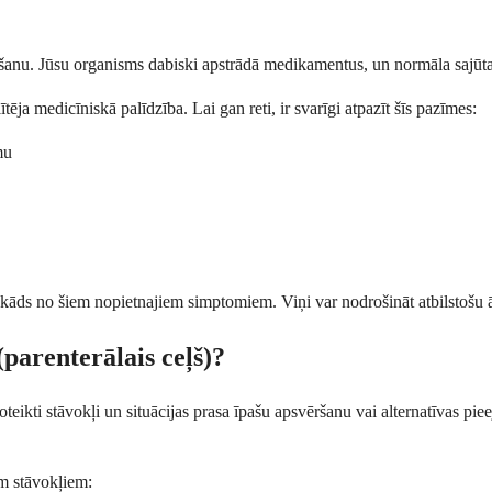
tēšanu. Jūsu organisms dabiski apstrādā medikamentus, un normāla sajūta
 medicīniskā palīdzība. Lai gan reti, ir svarīgi atpazīt šīs pazīmes:
mu
r kāds no šiem nopietnajiem simptomiem. Viņi var nodrošināt atbilstošu 
parenterālais ceļš)?
noteikti stāvokļi un situācijas prasa īpašu apsvēršanu vai alternatīvas pie
em stāvokļiem: