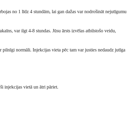
darbojas no 1 līdz 4 stundām, lai gan dažas var nodrošināt nejutīgumu
aīns, var ilgt 4-8 stundas. Jūsu ārsts izvēlas atbilstošo veidu,
r pilnīgi normāli. Injekcijas vieta pēc tam var justies nedaudz jutīga
i injekcijas vietā un ātri pāriet.