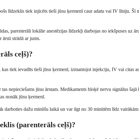
pošs līdzeklis tiek injicēts tieši jūsu ķermenī caur adatu vai IV līniju. 
das, parenterāli lokālie anestēzijas līdzekļi darbojas no iekšpuses uz ā
 ārsti strādā ar jums.
rāls ceļš)?
is, kas tiek ievadīts tieši jūsu ķermenī, izmantojot injekciju, IV vai ci
r tas nepieciešams jūsu ārstam. Medikaments bloķē nervu signālus šajā k
 tas nonāk jūsu ķermenī.
 sāk darboties dažu minūšu laikā un var ilgt no 30 minūtēm līdz vairākā
eklis (parenterāls ceļš)?