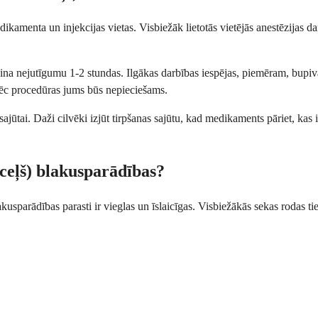
dikamenta un injekcijas vietas. Visbiežāk lietotās vietējās anestēzijas 
šina nejutīgumu 1-2 stundas. Ilgākas darbības iespējas, piemēram, bupivak
 pēc procedūras jums būs nepieciešams.
ajūtai. Daži cilvēki izjūt tirpšanas sajūtu, kad medikaments pāriet, kas i
 ceļš) blakusparādības?
akusparādības parasti ir vieglas un īslaicīgas. Visbiežākās sekas rodas tieš