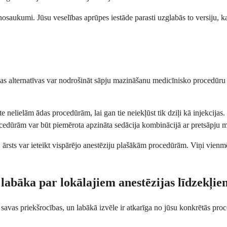
osaukumi. Jūsu veselības aprūpes iestāde parasti uzglabās to versiju, ka
ākas alternatīvas var nodrošināt sāpju mazināšanu medicīnisko procedūru l
e nelielām ādas procedūrām, lai gan tie neiekļūst tik dziļi kā injekcij
ocedūrām var būt piemērota apzināta sedācija kombinācijā ar pretsāpju
 ārsts var ieteikt vispārējo anestēziju plašākām procedūrām. Viņi vienmē
ir labāka par lokālajiem anestēzijas līdzekļi
r savas priekšrocības, un labākā izvēle ir atkarīga no jūsu konkrētās p