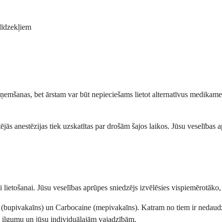
līdzekļiem
saņemšanas, bet ārstam var būt nepieciešams lietot alternatīvus medikam
tējās anestēzijas tiek uzskatītas par drošām šajos laikos. Jūsu veselība
ālai lietošanai. Jūsu veselības aprūpes sniedzējs izvēlēsies vispiemērot
upivakaīns) un Carbocaine (mepivakaīns). Katram no tiem ir nedaudz atšķi
as ilgumu un jūsu individuālajām vajadzībām.