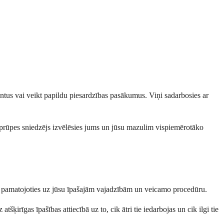
entus vai veikt papildu piesardzības pasākumus. Viņi sadarbosies ar
s aprūpes sniedzējs izvēlēsies jums un jūsu mazulim vispiemērotāko
āko, pamatojoties uz jūsu īpašajām vajadzībām un veicamo procedūru.
rīgas īpašības attiecībā uz to, cik ātri tie iedarbojas un cik ilgi tie