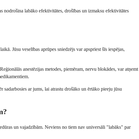
s nodrošina labāko efektivitātes, drošības un izmaksu efektivitātes
aikā. Jūsu veselības aprūpes sniedzējs var apspriest šīs iespējas,
as. Reģionālās anestēzijas metodes, piemēram, nervu blokādes, var atņemt
 medikamentiem.
r sadarbosies ar jums, lai atrastu drošāko un ērtāko pieeju jūsu
em?
rocedūras un vajadzībām. Neviens no tiem nav universāli "labāks" par