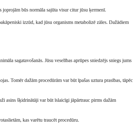
ms joprojām būs normāla sajūta visur citur jūsu ķermenī.
a pakāpeniski izzūd, kad jūsu organisms metabolizē zāles. Dažādiem
 minimāla sagatavošanās. Jūsu veselības aprūpes sniedzējs sniegs jums
badojas. Tomēr dažām procedūrām var būt īpašas uztura prasības, tāpēc
i asins šķidrinātāji var būt īslaicīgi jāpārtrauc pirms dažām
 rotaslietām, kas varētu traucēt procedūru.