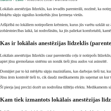
Lokālais anestēzijas līdzeklis, kas ievadīts parenterāli, nozīmē, ka notir
bloķētu sāpju signālus konkrētās jūsu ķermeņa vietās.
Atšķirībā no lokāliem notirpošiem krēmiem, kurus jūs varētu uzklāt uz ā
zobārstniecības laikā, lai nodrošinātu, ka jūs paliekat komfortabli, kamēr
Kas ir lokālais anestēzijas līdzeklis (parente
Lokālais anestēzijas līdzeklis caur parenterālu ceļu ir notirpošs līdzekl
apiet jūsu gremošanas sistēmu un nonāk tieši jūsu audos vai asinsritē.
Domājiet par to kā mērķētu sāpju mazināšanu, kas darbojas tieši tur, ku
Jūsu ārsts kontrolē tieši to, cik daudz medikamentu jūs saņemat un kur
Šī pieeja ļauj precīzi dozēt un nodrošina tūlītēju efektu. Medikaments
Kam tiek izmantots lokālais anestēzijas līdz