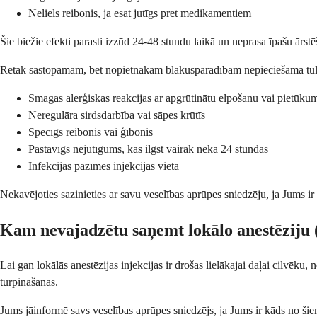
Neliels reibonis, ja esat jutīgs pret medikamentiem
Šie biežie efekti parasti izzūd 24-48 stundu laikā un neprasa īpašu ārs
Retāk sastopamām, bet nopietnākām blakusparādībām nepieciešama tūlītēja
Smagas alerģiskas reakcijas ar apgrūtinātu elpošanu vai pietūku
Neregulāra sirdsdarbība vai sāpes krūtīs
Spēcīgs reibonis vai ģībonis
Pastāvīgs nejutīgums, kas ilgst vairāk nekā 24 stundas
Infekcijas pazīmes injekcijas vietā
Nekavējoties sazinieties ar savu veselības aprūpes sniedzēju, ja Jums i
Kam nevajadzētu saņemt lokālo anestēziju (
Lai gan lokālās anestēzijas injekcijas ir drošas lielākajai daļai cilvēku, 
turpināšanas.
Jums jāinformē savs veselības aprūpes sniedzējs, ja Jums ir kāds no ši