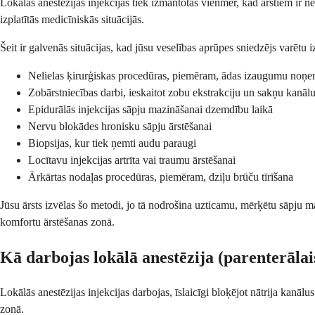
Lokālas anestēzijas injekcijas tiek izmantotas vienmēr, kad ārstiem ir
izplatītās medicīniskās situācijās.
Šeit ir galvenās situācijas, kad jūsu veselības aprūpes sniedzējs varētu 
Nelielas ķirurģiskas procedūras, piemēram, ādas izaugumu noņ
Zobārstniecības darbi, ieskaitot zobu ekstrakciju un sakņu kanāl
Epidurālās injekcijas sāpju mazināšanai dzemdību laikā
Nervu blokādes hronisku sāpju ārstēšanai
Biopsijas, kur tiek ņemti audu paraugi
Locītavu injekcijas artrīta vai traumu ārstēšanai
Ārkārtas nodaļas procedūras, piemēram, dziļu brūču tīrīšana
Jūsu ārsts izvēlas šo metodi, jo tā nodrošina uzticamu, mērķētu sāpju 
komfortu ārstēšanas zonā.
Kā darbojas lokālā anestēzija (parenterālais
Lokālās anestēzijas injekcijas darbojas, īslaicīgi bloķējot nātrija kanāl
zonā.