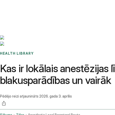
Benchmarks
Stories
FAQ
Sign up / Log in
HEALTH LIBRARY
Kas ir lokālais anestēzijas l
blakusparādības un vairāk
Pēdējo reizi atjaunināts
2026. gada 3. aprīlis
Sākums
Zāles
Anesthetic Local Parenteral Route