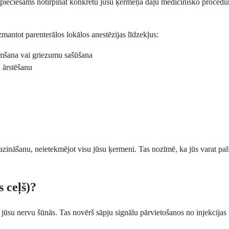
 nepieciešams notirpināt konkrētu jūsu ķermeņa daļu medicīnisko procedū
izmantot parenterālos lokālos anestēzijas līdzekļus:
emšana vai griezumu sašūšana
u ārstēšanu
mazināšanu, neietekmējot visu jūsu ķermeni. Tas nozīmē, ka jūs varat pa
 ceļš)?
us jūsu nervu šūnās. Tas novērš sāpju signālu pārvietošanos no injekcijas