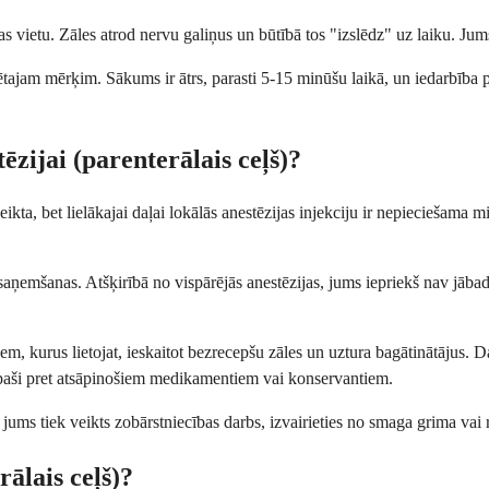
as vietu. Zāles atrod nervu galiņus un būtībā tos "izslēdz" uz laiku. Ju
dzētajam mērķim. Sākums ir ātrs, parasti 5-15 minūšu laikā, un iedarbīb
ēzijai (parenterālais ceļš)?
ikta, bet lielākajai daļai lokālās anestēzijas injekciju ir nepieciešama
ju saņemšanas. Atšķirībā no vispārējās anestēzijas, jums iepriekš nav jā
 kurus lietojat, ieskaitot bezrecepšu zāles un uztura bagātinātājus. Daž
 īpaši pret atsāpinošiem medikamentiem vai konservantiem.
Ja jums tiek veikts zobārstniecības darbs, izvairieties no smaga grima vai
rālais ceļš)?