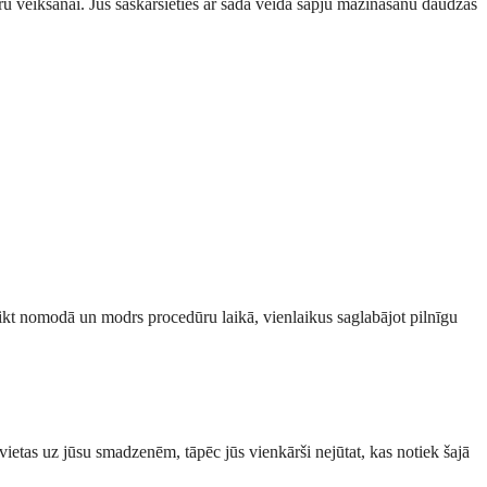
ru veikšanai. Jūs saskarsieties ar šāda veida sāpju mazināšanu daudzās
likt nomodā un modrs procedūru laikā, vienlaikus saglabājot pilnīgu
 vietas uz jūsu smadzenēm, tāpēc jūs vienkārši nejūtat, kas notiek šajā