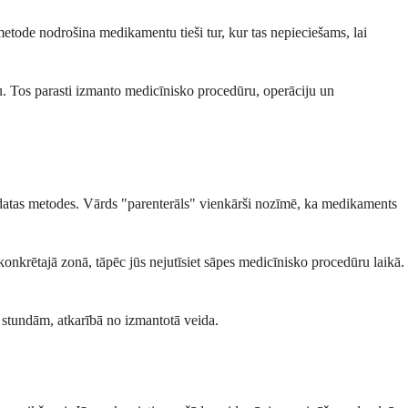
Šī metode nodrošina medikamentu tieši tur, kur tas nepieciešams, lai
ru. Tos parasti izmanto medicīnisko procedūru, operāciju un
tas adatas metodes. Vārds "parenterāls" vienkārši nozīmē, ka medikaments
onkrētajā zonā, tāpēc jūs nejutīsiet sāpes medicīnisko procedūru laikā.
m stundām, atkarībā no izmantotā veida.