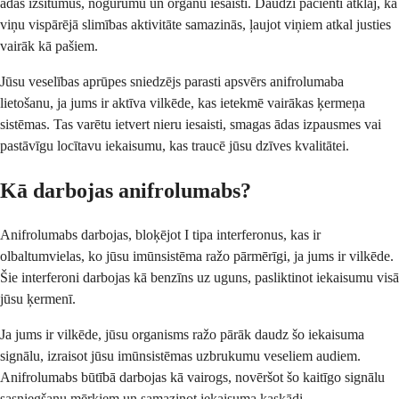
ādas izsitumus, nogurumu un orgānu iesaisti. Daudzi pacienti atklāj, ka
viņu vispārējā slimības aktivitāte samazinās, ļaujot viņiem atkal justies
vairāk kā pašiem.
Jūsu veselības aprūpes sniedzējs parasti apsvērs anifrolumaba
lietošanu, ja jums ir aktīva vilkēde, kas ietekmē vairākas ķermeņa
sistēmas. Tas varētu ietvert nieru iesaisti, smagas ādas izpausmes vai
pastāvīgu locītavu iekaisumu, kas traucē jūsu dzīves kvalitātei.
Kā darbojas anifrolumabs?
Anifrolumabs darbojas, bloķējot I tipa interferonus, kas ir
olbaltumvielas, ko jūsu imūnsistēma ražo pārmērīgi, ja jums ir vilkēde.
Šie interferoni darbojas kā benzīns uz uguns, pasliktinot iekaisumu visā
jūsu ķermenī.
Ja jums ir vilkēde, jūsu organisms ražo pārāk daudz šo iekaisuma
signālu, izraisot jūsu imūnsistēmas uzbrukumu veseliem audiem.
Anifrolumabs būtībā darbojas kā vairogs, novēršot šo kaitīgo signālu
sasniegšanu mērķiem un samazinot iekaisuma kaskādi.