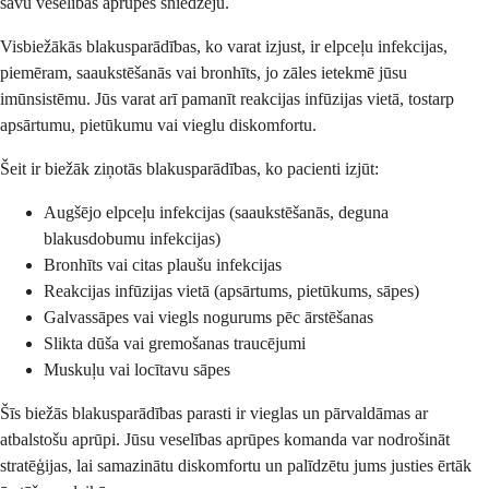
savu veselības aprūpes sniedzēju.
Visbiežākās blakusparādības, ko varat izjust, ir elpceļu infekcijas,
piemēram, saaukstēšanās vai bronhīts, jo zāles ietekmē jūsu
imūnsistēmu. Jūs varat arī pamanīt reakcijas infūzijas vietā, tostarp
apsārtumu, pietūkumu vai vieglu diskomfortu.
Šeit ir biežāk ziņotās blakusparādības, ko pacienti izjūt:
Augšējo elpceļu infekcijas (saaukstēšanās, deguna
blakusdobumu infekcijas)
Bronhīts vai citas plaušu infekcijas
Reakcijas infūzijas vietā (apsārtums, pietūkums, sāpes)
Galvassāpes vai viegls nogurums pēc ārstēšanas
Slikta dūša vai gremošanas traucējumi
Muskuļu vai locītavu sāpes
Šīs biežās blakusparādības parasti ir vieglas un pārvaldāmas ar
atbalstošu aprūpi. Jūsu veselības aprūpes komanda var nodrošināt
stratēģijas, lai samazinātu diskomfortu un palīdzētu jums justies ērtāk