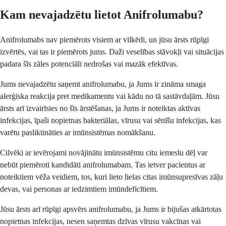
Kam nevajadzētu lietot Anifrolumabu?
Anifrolumabs nav piemērots visiem ar vilkēdi, un jūsu ārsts rūpīgi
izvērtēs, vai tas ir piemērots jums. Daži veselības stāvokļi vai situācijas
padara šīs zāles potenciāli nedrošas vai mazāk efektīvas.
Jums nevajadzētu saņemt anifrolumabu, ja Jums ir zināma smaga
alerģiska reakcija pret medikamentu vai kādu no tā sastāvdaļām. Jūsu
ārsts arī izvairīsies no šīs ārstēšanas, ja Jums ir noteiktas aktīvas
infekcijas, īpaši nopietnas bakteriālas, vīrusu vai sēnīšu infekcijas, kas
varētu pasliktināties ar imūnsistēmas nomākšanu.
Cilvēki ar ievērojami novājinātu imūnsistēmu citu iemeslu dēļ var
nebūt piemēroti kandidāti anifrolumabam. Tas ietver pacientus ar
noteiktiem vēža veidiem, tos, kuri lieto lielas citas imūnsupresīvas zāļu
devas, vai personas ar iedzimtiem imūndeficītiem.
Jūsu ārsts arī rūpīgi apsvērs anifrolumabu, ja Jums ir bijušas atkārtotas
nopietnas infekcijas, nesen saņemtas dzīvas vīrusu vakcīnas vai