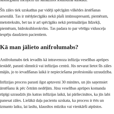
Šīs zāles tiek uzskatītas par vidēji spēcīgām vilkēdes ārstēšanas
arsenālā. Tas ir mērķtiecīgāks nekā plaši imūnsupresanti, piemēram,
metotreksāts, bet tas ir arī spēcīgāks nekā pretmalārijas līdzekļi,
piemēram, hidroksihlorokvīns. Tas padara to par vērtīgu vidusceļa
iespēju daudziem pacientiem.
Kā man jālieto anifrolumabs?
Anifrolumabs tiek ievadīts kā intravenoza infūzija veselības aprūpes
iestādē, parasti slimnīcā vai infūzijas centrā. Jūs nevarat lietot šīs zāles
mājās, jo to ievadīšanas laikā ir nepieciešama profesionāla uzraudzība.
Infūzijas process parasti ilgst aptuveni 30 minūtes, un jūs saņemsiet
ārstēšanu ik pēc četrām nedēļām. Jūsu veselības aprūpes komanda
rūpīgi uzraudzīs jūs katras infūzijas laikā, lai pārliecinātos, ka jūs labi
panesat zāles. Lielākā daļa pacientu uzskata, ka process ir ērts un
izmanto laiku, lai lasītu, klausītos mūziku vai vienkārši atpūstos.