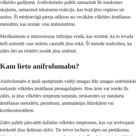
vilkēdes gadījumā. Anifrolumabs palīdz samazināt šīs trauksmes
skaļumu, samazinot iekaisuma reakciju, kas bojā jūsu orgānus un
audus. Šī mērķtiecīgā pieeja atšķiras no vecākām vilkēdes ārstēšanas
metodēm, kas nomāc visu imūnsistēmu.
Medikaments ir intravenozas infūzijas veidā, kas nozīmē, ka to ievada
tieši asinsritē caur nelielu caurulīti jūsu rokā. Šī metode nodrošina, ka
zāles ātri un efektīvi nonāk jūsu sistēmā.
Kam lieto anifrolumabu?
Anifrolumabs ir īpaši apstiprināts vidēji smagas līdz smagas sistēmiskās
sarkanās vilkēdes ārstēšanai pieaugušajiem. Jūsu ārsts var ieteikt šīs
zāles, ja jūsu vilkēdes simptomi turpinās, neskatoties uz standarta
ārstēšanas metodēm, piemēram, antimalārijas līdzekļiem vai
kortikosteroīdiem.
Zāles palīdz pārvaldīt dažādus vilkēdes simptomus, kas var ievērojami
ietekmēt jūsu ikdienas dzīvi. Tie ietver locītavu sāpes un pietūkumu,