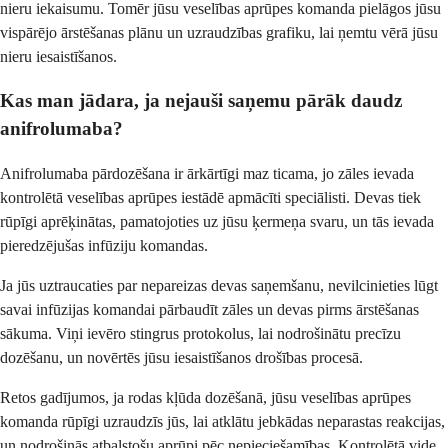
nieru iekaisumu. Tomēr jūsu veselības aprūpes komanda pielāgos jūsu
vispārējo ārstēšanas plānu un uzraudzības grafiku, lai ņemtu vērā jūsu
nieru iesaistīšanos.
Kas man jādara, ja nejauši saņemu pārāk daudz
anifrolumaba?
Anifrolumaba pārdozēšana ir ārkārtīgi maz ticama, jo zāles ievada
kontrolētā veselības aprūpes iestādē apmācīti speciālisti. Devas tiek
rūpīgi aprēķinātas, pamatojoties uz jūsu ķermeņa svaru, un tās ievada
pieredzējušas infūziju komandas.
Ja jūs uztraucaties par nepareizas devas saņemšanu, nevilcinieties lūgt
savai infūzijas komandai pārbaudīt zāles un devas pirms ārstēšanas
sākuma. Viņi ievēro stingrus protokolus, lai nodrošinātu precīzu
dozēšanu, un novērtēs jūsu iesaistīšanos drošības procesā.
Retos gadījumos, ja rodas kļūda dozēšanā, jūsu veselības aprūpes
komanda rūpīgi uzraudzīs jūs, lai atklātu jebkādas neparastas reakcijas,
un nodrošinās atbalstošu aprūpi pēc nepieciešamības. Kontrolētā vide,