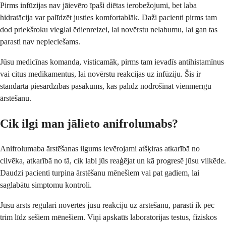
Pirms infūzijas nav jāievēro īpaši diētas ierobežojumi, bet laba
hidratācija var palīdzēt justies komfortablāk. Daži pacienti pirms tam
dod priekšroku vieglai ēdienreizei, lai novērstu nelabumu, lai gan tas
parasti nav nepieciešams.
Jūsu medicīnas komanda, visticamāk, pirms tam ievadīs antihistamīnus
vai citus medikamentus, lai novērstu reakcijas uz infūziju. Šis ir
standarta piesardzības pasākums, kas palīdz nodrošināt vienmērīgu
ārstēšanu.
Cik ilgi man jālieto anifrolumabs?
Anifrolumaba ārstēšanas ilgums ievērojami atšķiras atkarībā no
cilvēka, atkarībā no tā, cik labi jūs reaģējat un kā progresē jūsu vilkēde.
Daudzi pacienti turpina ārstēšanu mēnešiem vai pat gadiem, lai
saglabātu simptomu kontroli.
Jūsu ārsts regulāri novērtēs jūsu reakciju uz ārstēšanu, parasti ik pēc
trim līdz sešiem mēnešiem. Viņi apskatīs laboratorijas testus, fiziskos