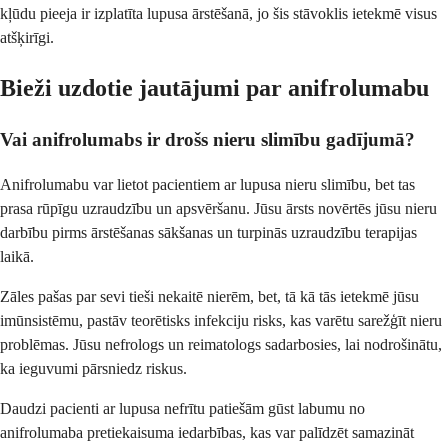
kļūdu pieeja ir izplatīta lupusa ārstēšanā, jo šis stāvoklis ietekmē visus
atšķirīgi.
Bieži uzdotie jautājumi par anifrolumabu
Vai anifrolumabs ir drošs nieru slimību gadījumā?
Anifrolumabu var lietot pacientiem ar lupusa nieru slimību, bet tas
prasa rūpīgu uzraudzību un apsvēršanu. Jūsu ārsts novērtēs jūsu nieru
darbību pirms ārstēšanas sākšanas un turpinās uzraudzību terapijas
laikā.
Zāles pašas par sevi tieši nekaitē nierēm, bet, tā kā tās ietekmē jūsu
imūnsistēmu, pastāv teorētisks infekciju risks, kas varētu sarežģīt nieru
problēmas. Jūsu nefrologs un reimatologs sadarbosies, lai nodrošinātu,
ka ieguvumi pārsniedz riskus.
Daudzi pacienti ar lupusa nefrītu patiešām gūst labumu no
anifrolumaba pretiekaisuma iedarbības, kas var palīdzēt samazināt