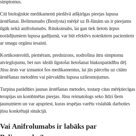
simptomus.
Citi bioloģiskie medikamenti piedāvā atšķirīgas pieejas lupusa
ārstēšanai. Belimumabs (Benlysta) mērķē uz B-šūnām un ir pieejams
ilgāk nekā anifrolumabs. Rituksimabs, lai gan tiek lietots ārpus
norādījumiem lupusa gadījumā, var būt efektīvs noteiktiem pacientiem
ar smagu orgānu iesaisti.
Kortikosteroīdi, piemēram, prednizons, nodrošina ātru simptomu
atvieglojumu, bet nav ideāli ilgstošai lietošanai blakusparādību dēļ.
Jūsu ārsts var izmantot šos medikamentus, lai jūs pārceltu uz citām
ārstēšanas metodēm vai pārvaldītu lupusa uzliesmojumus.
Turpina parādīties jaunas ārstēšanas metodes, tostarp citas mērķtiecīgas
terapijas un kombinētas pieejas. Jūsu reimatologs seko līdzi šiem
jaunumiem un var apspriest, kuras iespējas varētu vislabāk darboties
jūsu konkrētajā situācijā.
Vai Anifrolumabs ir labāks par