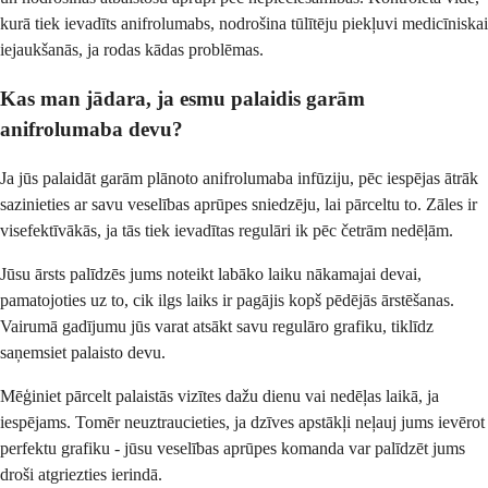
kurā tiek ievadīts anifrolumabs, nodrošina tūlītēju piekļuvi medicīniskai
iejaukšanās, ja rodas kādas problēmas.
Kas man jādara, ja esmu palaidis garām
anifrolumaba devu?
Ja jūs palaidāt garām plānoto anifrolumaba infūziju, pēc iespējas ātrāk
sazinieties ar savu veselības aprūpes sniedzēju, lai pārceltu to. Zāles ir
visefektīvākās, ja tās tiek ievadītas regulāri ik pēc četrām nedēļām.
Jūsu ārsts palīdzēs jums noteikt labāko laiku nākamajai devai,
pamatojoties uz to, cik ilgs laiks ir pagājis kopš pēdējās ārstēšanas.
Vairumā gadījumu jūs varat atsākt savu regulāro grafiku, tiklīdz
saņemsiet palaisto devu.
Mēģiniet pārcelt palaistās vizītes dažu dienu vai nedēļas laikā, ja
iespējams. Tomēr neuztraucieties, ja dzīves apstākļi neļauj jums ievērot
perfektu grafiku - jūsu veselības aprūpes komanda var palīdzēt jums
droši atgriezties ierindā.