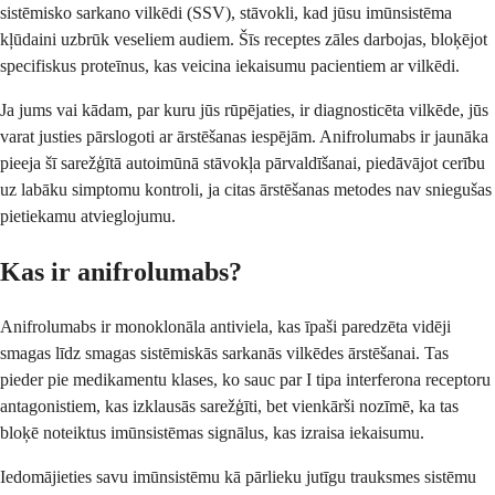
sistēmisko sarkano vilkēdi (SSV), stāvokli, kad jūsu imūnsistēma
kļūdaini uzbrūk veseliem audiem. Šīs receptes zāles darbojas, bloķējot
specifiskus proteīnus, kas veicina iekaisumu pacientiem ar vilkēdi.
Ja jums vai kādam, par kuru jūs rūpējaties, ir diagnosticēta vilkēde, jūs
varat justies pārslogoti ar ārstēšanas iespējām. Anifrolumabs ir jaunāka
pieeja šī sarežģītā autoimūnā stāvokļa pārvaldīšanai, piedāvājot cerību
uz labāku simptomu kontroli, ja citas ārstēšanas metodes nav sniegušas
pietiekamu atvieglojumu.
Kas ir anifrolumabs?
Anifrolumabs ir monoklonāla antiviela, kas īpaši paredzēta vidēji
smagas līdz smagas sistēmiskās sarkanās vilkēdes ārstēšanai. Tas
pieder pie medikamentu klases, ko sauc par I tipa interferona receptoru
antagonistiem, kas izklausās sarežģīti, bet vienkārši nozīmē, ka tas
bloķē noteiktus imūnsistēmas signālus, kas izraisa iekaisumu.
Iedomājieties savu imūnsistēmu kā pārlieku jutīgu trauksmes sistēmu