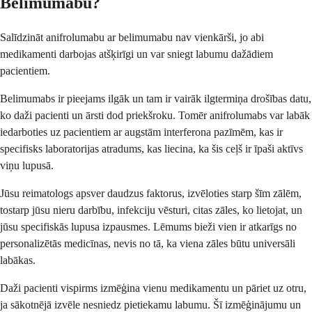
Belimumabu?
Salīdzināt anifrolumabu ar belimumabu nav vienkārši, jo abi
medikamenti darbojas atšķirīgi un var sniegt labumu dažādiem
pacientiem.
Belimumabs ir pieejams ilgāk un tam ir vairāk ilgtermiņa drošības datu,
ko daži pacienti un ārsti dod priekšroku. Tomēr anifrolumabs var labāk
iedarboties uz pacientiem ar augstām interferona pazīmēm, kas ir
specifisks laboratorijas atradums, kas liecina, ka šis ceļš ir īpaši aktīvs
viņu lupusā.
Jūsu reimatologs apsver daudzus faktorus, izvēloties starp šīm zālēm,
tostarp jūsu nieru darbību, infekciju vēsturi, citas zāles, ko lietojat, un
jūsu specifiskās lupusa izpausmes. Lēmums bieži vien ir atkarīgs no
personalizētās medicīnas, nevis no tā, ka viena zāles būtu universāli
labākas.
Daži pacienti vispirms izmēģina vienu medikamentu un pāriet uz otru,
ja sākotnējā izvēle nesniedz pietiekamu labumu. Šī izmēģinājumu un