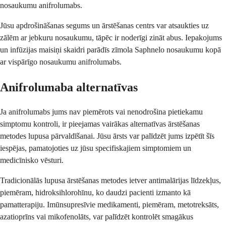
nosaukumu anifrolumabs.
Jūsu apdrošināšanas segums un ārstēšanas centrs var atsaukties uz
zālēm ar jebkuru nosaukumu, tāpēc ir noderīgi zināt abus. Iepakojums
un infūzijas maisiņi skaidri parādīs zīmola Saphnelo nosaukumu kopā
ar vispārīgo nosaukumu anifrolumabs.
Anifrolumaba alternatīvas
Ja anifrolumabs jums nav piemērots vai nenodrošina pietiekamu
simptomu kontroli, ir pieejamas vairākas alternatīvas ārstēšanas
metodes lupusa pārvaldīšanai. Jūsu ārsts var palīdzēt jums izpētīt šīs
iespējas, pamatojoties uz jūsu specifiskajiem simptomiem un
medicīnisko vēsturi.
Tradicionālās lupusa ārstēšanas metodes ietver antimalārijas līdzekļus,
piemēram, hidroksihlorohīnu, ko daudzi pacienti izmanto kā
pamatterapiju. Imūnsupresīvie medikamenti, piemēram, metotreksāts,
azatioprīns vai mikofenolāts, var palīdzēt kontrolēt smagākus