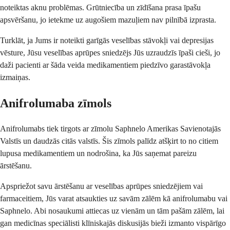
noteiktas aknu problēmas. Grūtniecība un zīdīšana prasa īpašu
apsvēršanu, jo ietekme uz augošiem mazuļiem nav pilnībā izprasta.
Turklāt, ja Jums ir noteikti garīgās veselības stāvokļi vai depresijas
vēsture, Jūsu veselības aprūpes sniedzējs Jūs uzraudzīs īpaši cieši, jo
daži pacienti ar šāda veida medikamentiem piedzīvo garastāvokļa
izmaiņas.
Anifrolumaba zīmols
Anifrolumabs tiek tirgots ar zīmolu Saphnelo Amerikas Savienotajās
Valstīs un daudzās citās valstīs. Šis zīmols palīdz atšķirt to no citiem
lupusa medikamentiem un nodrošina, ka Jūs saņemat pareizu
ārstēšanu.
Apspriežot savu ārstēšanu ar veselības aprūpes sniedzējiem vai
farmaceitiem, Jūs varat atsaukties uz savām zālēm kā anifrolumabu vai
Saphnelo. Abi nosaukumi attiecas uz vienām un tām pašām zālēm, lai
gan medicīnas speciālisti klīniskajās diskusijās bieži izmanto vispārīgo