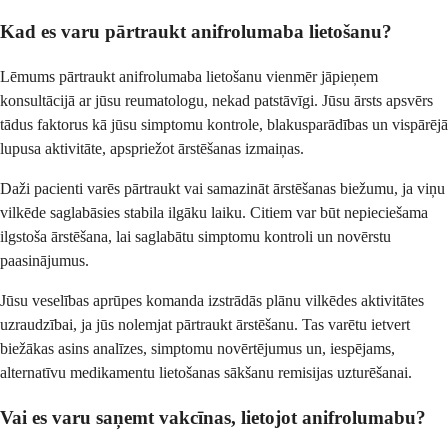
Kad es varu pārtraukt anifrolumaba lietošanu?
Lēmums pārtraukt anifrolumaba lietošanu vienmēr jāpieņem
konsultācijā ar jūsu reumatologu, nekad patstāvīgi. Jūsu ārsts apsvērs
tādus faktorus kā jūsu simptomu kontrole, blakusparādības un vispārējā
lupusa aktivitāte, apspriežot ārstēšanas izmaiņas.
Daži pacienti varēs pārtraukt vai samazināt ārstēšanas biežumu, ja viņu
vilkēde saglabāsies stabila ilgāku laiku. Citiem var būt nepieciešama
ilgstoša ārstēšana, lai saglabātu simptomu kontroli un novērstu
paasinājumus.
Jūsu veselības aprūpes komanda izstrādās plānu vilkēdes aktivitātes
uzraudzībai, ja jūs nolemjat pārtraukt ārstēšanu. Tas varētu ietvert
biežākas asins analīzes, simptomu novērtējumus un, iespējams,
alternatīvu medikamentu lietošanas sākšanu remisijas uzturēšanai.
Vai es varu saņemt vakcīnas, lietojot anifrolumabu?