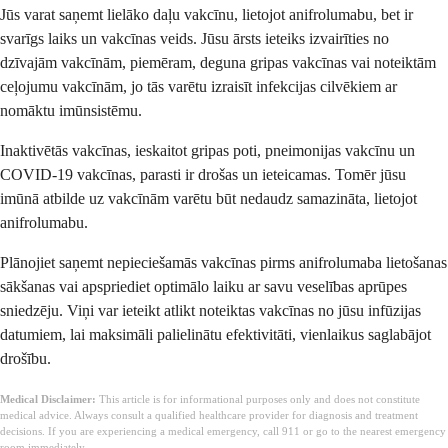
Jūs varat saņemt lielāko daļu vakcīnu, lietojot anifrolumabu, bet ir
svarīgs laiks un vakcīnas veids. Jūsu ārsts ieteiks izvairīties no
dzīvajām vakcīnām, piemēram, deguna gripas vakcīnas vai noteiktām
ceļojumu vakcīnām, jo tās varētu izraisīt infekcijas cilvēkiem ar
nomāktu imūnsistēmu.
Inaktivētās vakcīnas, ieskaitot gripas poti, pneimonijas vakcīnu un
COVID-19 vakcīnas, parasti ir drošas un ieteicamas. Tomēr jūsu
imūnā atbilde uz vakcīnām varētu būt nedaudz samazināta, lietojot
anifrolumabu.
Plānojiet saņemt nepieciešamās vakcīnas pirms anifrolumaba lietošanas
sākšanas vai apspriediet optimālo laiku ar savu veselības aprūpes
sniedzēju. Viņi var ieteikt atlikt noteiktas vakcīnas no jūsu infūzijas
datumiem, lai maksimāli palielinātu efektivitāti, vienlaikus saglabājot
drošību.
Medical Disclaimer:
This article is for informational purposes only and does not constitute
medical advice. Always consult a qualified healthcare provider for diagnosis and treatment
decisions. If you are experiencing a medical emergency, call 911 or go to the nearest emergency
room immediately.