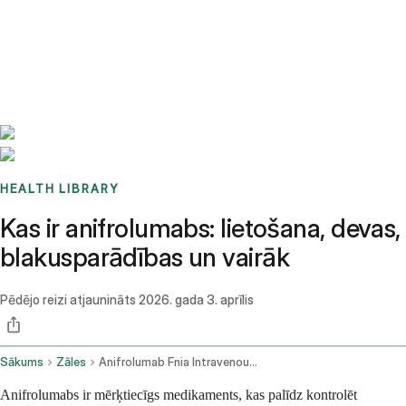
Benchmarks
Stories
FAQ
Sign up / Log in
HEALTH LIBRARY
Kas ir anifrolumabs: lietošana, devas,
blakusparādības un vairāk
Pēdējo reizi atjaunināts
2026. gada 3. aprīlis
Sākums
Zāles
Anifrolumab Fnia Intravenous Route
Anifrolumabs ir mērķtiecīgs medikaments, kas palīdz kontrolēt