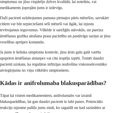
simptomus un jūsu vispārējo dzīves kvalitāti, lai noteiktu, vai
medikaments joprojām jums ir izdevīgs.
Daži pacienti uzlabojumus pamana pirmajos pāris mēnešos, savukārt
citiem var būt nepieciešami seši mēneši vai ilgāk, lai izjustu
ievērojamus ieguvumus. Vilkēde ir sarežģīts stāvoklis, un pareiza
ārstēšanas grafika atrašana prasa pacietību un pastāvīgu saziņu ar jūsu
veselības aprūpes komandu.
Ja jums ir lieliska simptomu kontrole, jūsu ārsts galu galā varētu
apspriest ārstēšanas atstarpes vai citu iespēju izpēti. Tomēr daudzi
pacienti uzskata, ka regulāras infūzijas nodrošina viskonsekventāko
atvieglojumu no viņu vilkēdes simptomiem.
Kādas ir anifrolumaba blakusparādības?
Tāpat kā visiem medikamentiem, anifrolumabs var izraisīt
blakusparādības, lai gan daudzi pacienti to labi panes. Potenciālo
reakciju izpratne palīdz jums zināt, ko sagaidīt un kad sazināties ar