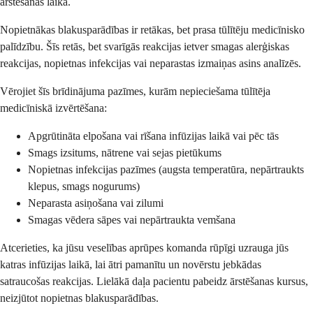
ārstēšanas laikā.
Nopietnākas blakusparādības ir retākas, bet prasa tūlītēju medicīnisko
palīdzību. Šīs retās, bet svarīgās reakcijas ietver smagas alerģiskas
reakcijas, nopietnas infekcijas vai neparastas izmaiņas asins analīzēs.
Vērojiet šīs brīdinājuma pazīmes, kurām nepieciešama tūlītēja
medicīniskā izvērtēšana:
Apgrūtināta elpošana vai rīšana infūzijas laikā vai pēc tās
Smags izsitums, nātrene vai sejas pietūkums
Nopietnas infekcijas pazīmes (augsta temperatūra, nepārtraukts
klepus, smags nogurums)
Neparasta asiņošana vai zilumi
Smagas vēdera sāpes vai nepārtraukta vemšana
Atcerieties, ka jūsu veselības aprūpes komanda rūpīgi uzrauga jūs
katras infūzijas laikā, lai ātri pamanītu un novērstu jebkādas
satraucošas reakcijas. Lielākā daļa pacientu pabeidz ārstēšanas kursus,
neizjūtot nopietnas blakusparādības.