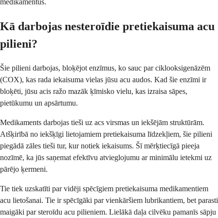
medikamentus.
Kā darbojas nesteroīdie pretiekaisuma acu
pilieni?
Šie pilieni darbojas, bloķējot enzīmus, ko sauc par ciklooksigenāzēm
(COX), kas rada iekaisuma vielas jūsu acu audos. Kad šie enzīmi ir
bloķēti, jūsu acis ražo mazāk ķīmisko vielu, kas izraisa sāpes,
pietūkumu un apsārtumu.
Medikaments darbojas tieši uz acs virsmas un iekšējām struktūrām.
Atšķirībā no iekšķīgi lietojamiem pretiekaisuma līdzekļiem, šie pilieni
piegādā zāles tieši tur, kur notiek iekaisums. Šī mērķtiecīgā pieeja
nozīmē, ka jūs saņemat efektīvu atvieglojumu ar minimālu ietekmi uz
pārējo ķermeni.
Tie tiek uzskatīti par vidēji spēcīgiem pretiekaisuma medikamentiem
acu lietošanai. Tie ir spēcīgāki par vienkāršiem lubrikantiem, bet parasti
maigāki par steroīdu acu pilieniem. Lielākā daļa cilvēku pamanīs sāpju