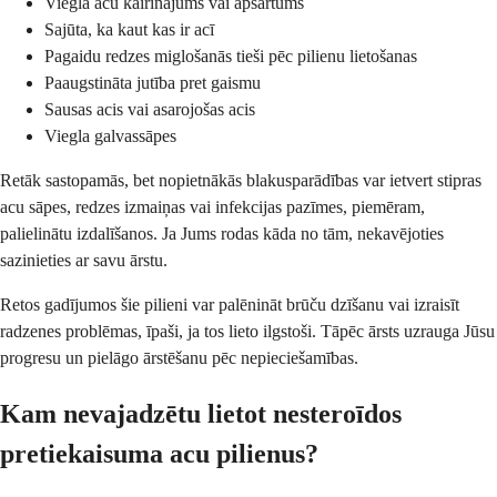
Viegla acu kairinājums vai apsārtums
Sajūta, ka kaut kas ir acī
Pagaidu redzes miglošanās tieši pēc pilienu lietošanas
Paaugstināta jutība pret gaismu
Sausas acis vai asarojošas acis
Viegla galvassāpes
Retāk sastopamās, bet nopietnākās blakusparādības var ietvert stipras
acu sāpes, redzes izmaiņas vai infekcijas pazīmes, piemēram,
palielinātu izdalīšanos. Ja Jums rodas kāda no tām, nekavējoties
sazinieties ar savu ārstu.
Retos gadījumos šie pilieni var palēnināt brūču dzīšanu vai izraisīt
radzenes problēmas, īpaši, ja tos lieto ilgstoši. Tāpēc ārsts uzrauga Jūsu
progresu un pielāgo ārstēšanu pēc nepieciešamības.
Kam nevajadzētu lietot nesteroīdos
pretiekaisuma acu pilienus?