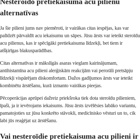
Nesteroīdo pretiekaisuma acu pilienu
alternatīvas
Ja šie pilieni jums nav piemēroti, ir vairākas citas iespējas, kas var
palīdzēt pārvaldīt acu iekaisumu un sāpes. Jūsu ārsts var ieteikt steroīdu
acu pilienus, kas ir spēcīgāki pretiekaisuma līdzekļi, bet tiem ir
atšķirīgas blakusparādības.
Citas alternatīvas ir mākslīgās asaras vieglam kairinājumam,
antihistamīna acu pilieni alerģiskām reakcijām vai perorāli pretsāpju
līdzekļi vispārējam diskomfortam. Dažos gadījumos ārsts var ieteikt
kombinētu ārstēšanu, kurā izmanto vairākas pieejas.
Pēcoperācijas aprūpei dažreiz priekšroka tiek dota steroīdu pilieniem,
īpaši, ja ir ievērojams iekaisums. Jūsu ārsts izvēlēsies labāko variantu,
pamatojoties uz jūsu konkrēto stāvokli, medicīnisko vēsturi un to, cik
labi jūs reaģējat uz ārstēšanu.
Vai nesteroīdie pretiekaisuma acu pilieni ir