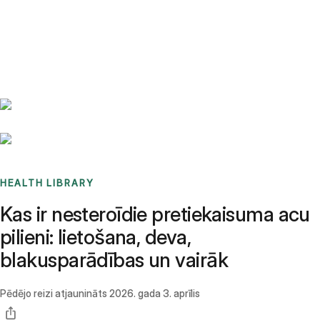
Benchmarks
Stories
FAQ
Sign up / Log in
HEALTH LIBRARY
Kas ir nesteroīdie pretiekaisuma acu
pilieni: lietošana, deva,
blakusparādības un vairāk
Pēdējo reizi atjaunināts
2026. gada 3. aprīlis