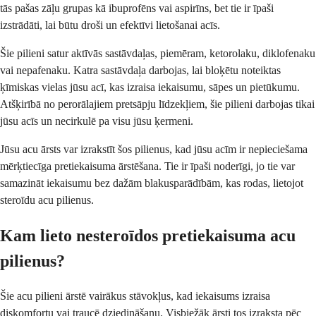
tās pašas zāļu grupas kā ibuprofēns vai aspirīns, bet tie ir īpaši
izstrādāti, lai būtu droši un efektīvi lietošanai acīs.
Šie pilieni satur aktīvās sastāvdaļas, piemēram, ketorolaku, diklofenaku
vai nepafenaku. Katra sastāvdaļa darbojas, lai bloķētu noteiktas
ķīmiskas vielas jūsu acī, kas izraisa iekaisumu, sāpes un pietūkumu.
Atšķirībā no perorālajiem pretsāpju līdzekļiem, šie pilieni darbojas tikai
jūsu acīs un necirkulē pa visu jūsu ķermeni.
Jūsu acu ārsts var izrakstīt šos pilienus, kad jūsu acīm ir nepieciešama
mērķtiecīga pretiekaisuma ārstēšana. Tie ir īpaši noderīgi, jo tie var
samazināt iekaisumu bez dažām blakusparādībām, kas rodas, lietojot
steroīdu acu pilienus.
Kam lieto nesteroīdos pretiekaisuma acu
pilienus?
Šie acu pilieni ārstē vairākus stāvokļus, kad iekaisums izraisa
diskomfortu vai traucē dziedināšanu. Visbiežāk ārsti tos izraksta pēc