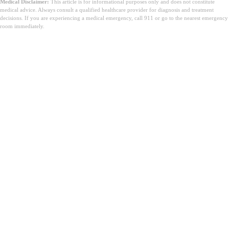
Medical Disclaimer:
This article is for informational purposes only and does not constitute
medical advice. Always consult a qualified healthcare provider for diagnosis and treatment
decisions. If you are experiencing a medical emergency, call 911 or go to the nearest emergency
room immediately.