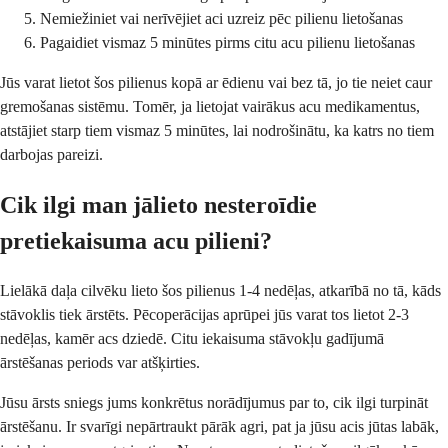
Nemiežiniet vai nerīvējiet aci uzreiz pēc pilienu lietošanas
Pagaidiet vismaz 5 minūtes pirms citu acu pilienu lietošanas
Jūs varat lietot šos pilienus kopā ar ēdienu vai bez tā, jo tie neiet caur
gremošanas sistēmu. Tomēr, ja lietojat vairākus acu medikamentus,
atstājiet starp tiem vismaz 5 minūtes, lai nodrošinātu, ka katrs no tiem
darbojas pareizi.
Cik ilgi man jālieto nesteroīdie
pretiekaisuma acu pilieni?
Lielākā daļa cilvēku lieto šos pilienus 1-4 nedēļas, atkarībā no tā, kāds
stāvoklis tiek ārstēts. Pēcoperācijas aprūpei jūs varat tos lietot 2-3
nedēļas, kamēr acs dziedē. Citu iekaisuma stāvokļu gadījumā
ārstēšanas periods var atšķirties.
Jūsu ārsts sniegs jums konkrētus norādījumus par to, cik ilgi turpināt
ārstēšanu. Ir svarīgi nepārtraukt pārāk agri, pat ja jūsu acis jūtas labāk,