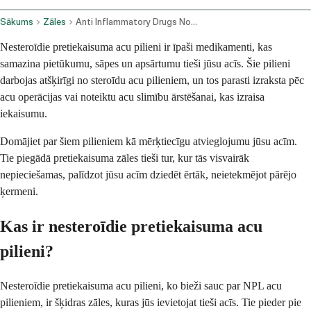
Sākums
Zāles
Anti Inflammatory Drugs Nonsteroidal Ophthalmic Route
Nesteroīdie pretiekaisuma acu pilieni ir īpaši medikamenti, kas
samazina pietūkumu, sāpes un apsārtumu tieši jūsu acīs. Šie pilieni
darbojas atšķirīgi no steroīdu acu pilieniem, un tos parasti izraksta pēc
acu operācijas vai noteiktu acu slimību ārstēšanai, kas izraisa
iekaisumu.
Domājiet par šiem pilieniem kā mērķtiecīgu atvieglojumu jūsu acīm.
Tie piegādā pretiekaisuma zāles tieši tur, kur tās visvairāk
nepieciešamas, palīdzot jūsu acīm dziedēt ērtāk, neietekmējot pārējo
ķermeni.
Kas ir nesteroīdie pretiekaisuma acu
pilieni?
Nesteroīdie pretiekaisuma acu pilieni, ko bieži sauc par NPL acu
pilieniem, ir šķidras zāles, kuras jūs ievietojat tieši acīs. Tie pieder pie