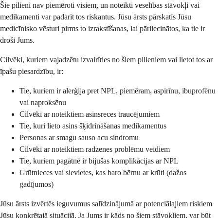
Šie pilieni nav piemēroti visiem, un noteikti veselības stāvokļi vai
medikamenti var padarīt tos riskantus. Jūsu ārsts pārskatīs Jūsu
medicīnisko vēsturi pirms to izrakstīšanas, lai pārliecinātos, ka tie ir
droši Jums.
Cilvēki, kuriem vajadzētu izvairīties no šiem pilieniem vai lietot tos ar
īpašu piesardzību, ir:
Tie, kuriem ir alerģija pret NPL, piemēram, aspirīnu, ibuprofēnu
vai naproksēnu
Cilvēki ar noteiktiem asinsreces traucējumiem
Tie, kuri lieto asins šķidrināšanas medikamentus
Personas ar smagu sauso acu sindromu
Cilvēki ar noteiktiem radzenes problēmu veidiem
Tie, kuriem pagātnē ir bijušas komplikācijas ar NPL
Grūtnieces vai sievietes, kas baro bērnu ar krūti (dažos
gadījumos)
Jūsu ārsts izvērtēs ieguvumus salīdzinājumā ar potenciālajiem riskiem
Jūsu konkrētajā situācijā. Ja Jums ir kāds no šiem stāvokļiem, var būt