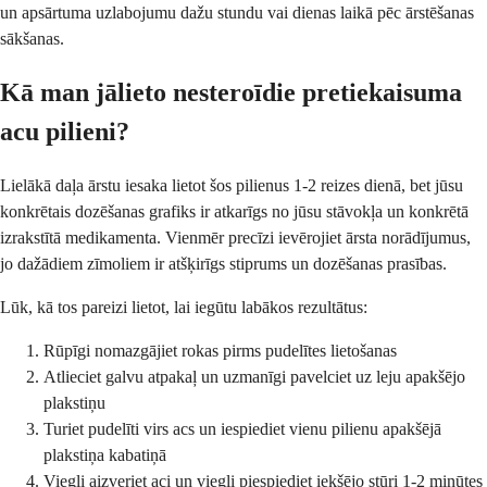
un apsārtuma uzlabojumu dažu stundu vai dienas laikā pēc ārstēšanas
sākšanas.
Kā man jālieto nesteroīdie pretiekaisuma
acu pilieni?
Lielākā daļa ārstu iesaka lietot šos pilienus 1-2 reizes dienā, bet jūsu
konkrētais dozēšanas grafiks ir atkarīgs no jūsu stāvokļa un konkrētā
izrakstītā medikamenta. Vienmēr precīzi ievērojiet ārsta norādījumus,
jo dažādiem zīmoliem ir atšķirīgs stiprums un dozēšanas prasības.
Lūk, kā tos pareizi lietot, lai iegūtu labākos rezultātus:
Rūpīgi nomazgājiet rokas pirms pudelītes lietošanas
Atlieciet galvu atpakaļ un uzmanīgi pavelciet uz leju apakšējo
plakstiņu
Turiet pudelīti virs acs un iespiediet vienu pilienu apakšējā
plakstiņa kabatiņā
Viegli aizveriet aci un viegli piespiediet iekšējo stūri 1-2 minūtes