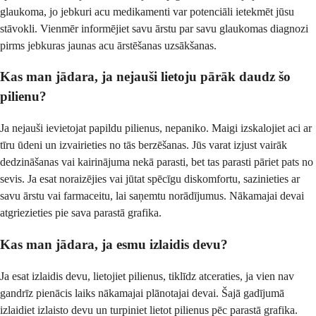
glaukoma, jo jebkuri acu medikamenti var potenciāli ietekmēt jūsu
stāvokli. Vienmēr informējiet savu ārstu par savu glaukomas diagnozi
pirms jebkuras jaunas acu ārstēšanas uzsākšanas.
Kas man jādara, ja nejauši lietoju pārāk daudz šo
pilienu?
Ja nejauši ievietojat papildu pilienus, nepaniko. Maigi izskalojiet aci ar
tīru ūdeni un izvairieties no tās berzēšanas. Jūs varat izjust vairāk
dedzināšanas vai kairinājuma nekā parasti, bet tas parasti pāriet pats no
sevis. Ja esat noraizējies vai jūtat spēcīgu diskomfortu, sazinieties ar
savu ārstu vai farmaceitu, lai saņemtu norādījumus. Nākamajai devai
atgriezieties pie sava parastā grafika.
Kas man jādara, ja esmu izlaidis devu?
Ja esat izlaidis devu, lietojiet pilienus, tiklīdz atceraties, ja vien nav
gandrīz pienācis laiks nākamajai plānotajai devai. Šajā gadījumā
izlaidiet izlaisto devu un turpiniet lietot pilienus pēc parastā grafika.