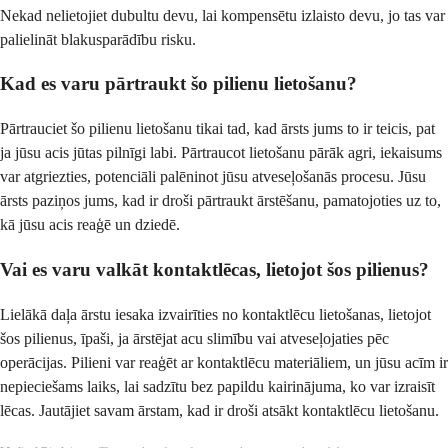
Nekad nelietojiet dubultu devu, lai kompensētu izlaisto devu, jo tas var
palielināt blakusparādību risku.
Kad es varu pārtraukt šo pilienu lietošanu?
Pārtrauciet šo pilienu lietošanu tikai tad, kad ārsts jums to ir teicis, pat
ja jūsu acis jūtas pilnīgi labi. Pārtraucot lietošanu pārāk agri, iekaisums
var atgriezties, potenciāli palēninot jūsu atveseļošanās procesu. Jūsu
ārsts paziņos jums, kad ir droši pārtraukt ārstēšanu, pamatojoties uz to,
kā jūsu acis reaģē un dziedē.
Vai es varu valkāt kontaktlēcas, lietojot šos pilienus?
Lielākā daļa ārstu iesaka izvairīties no kontaktlēcu lietošanas, lietojot
šos pilienus, īpaši, ja ārstējat acu slimību vai atveseļojaties pēc
operācijas. Pilieni var reaģēt ar kontaktlēcu materiāliem, un jūsu acīm ir
nepieciešams laiks, lai sadzītu bez papildu kairinājuma, ko var izraisīt
lēcas. Jautājiet savam ārstam, kad ir droši atsākt kontaktlēcu lietošanu.