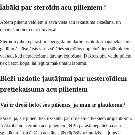
labāki par steroīdu acu pilieniem?
Abiem pilienu veidiem ir sava vieta acu iekaisuma ārstēšanā, un
neviens no tiem nav universāli
Steroidu pilieni parasti ir spēcīgāki un darbojas ātrāk smaga iekaisuma
gadījumā. Jūsu ārsts var izvēlēties steroīdus nopietnākiem stāvokļiem
vai tad, kad nepieciešama ātra atvieglošana. Dažreiz abu veidu pilieni
tiek lietoti kopā, lai iegūtu maksimālu labumu.
Bieži uzdotie jautājumi par nesteroīdiem
pretiekaisuma acu pilieniem
Vai ir droši lietot šos pilienus, ja man ir glaukoma?
Parasti jā, šie pilieni tiek uzskatīti par drošiem cilvēkiem ar glaukomu.
Atšķirībā no steroīdu acu pilieniem, NPL parasti nepalielina acu
spiedienu. Tomēr jūsu acu ārsts jūs rūpīgāk uzraudzīs, ja jums ir