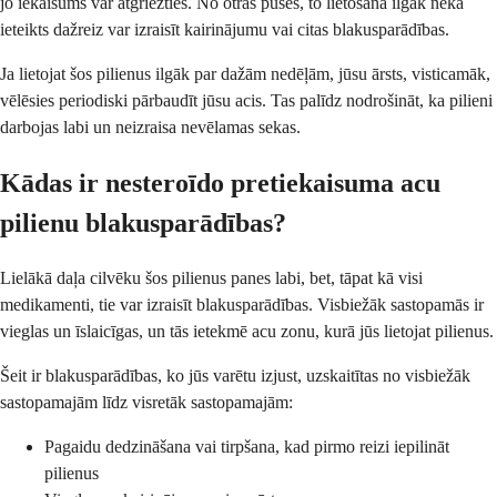
jo iekaisums var atgriezties. No otras puses, to lietošana ilgāk nekā
ieteikts dažreiz var izraisīt kairinājumu vai citas blakusparādības.
Ja lietojat šos pilienus ilgāk par dažām nedēļām, jūsu ārsts, visticamāk,
vēlēsies periodiski pārbaudīt jūsu acis. Tas palīdz nodrošināt, ka pilieni
darbojas labi un neizraisa nevēlamas sekas.
Kādas ir nesteroīdo pretiekaisuma acu
pilienu blakusparādības?
Lielākā daļa cilvēku šos pilienus panes labi, bet, tāpat kā visi
medikamenti, tie var izraisīt blakusparādības. Visbiežāk sastopamās ir
vieglas un īslaicīgas, un tās ietekmē acu zonu, kurā jūs lietojat pilienus.
Šeit ir blakusparādības, ko jūs varētu izjust, uzskaitītas no visbiežāk
sastopamajām līdz visretāk sastopamajām:
Pagaidu dedzināšana vai tirpšana, kad pirmo reizi iepilināt
pilienus