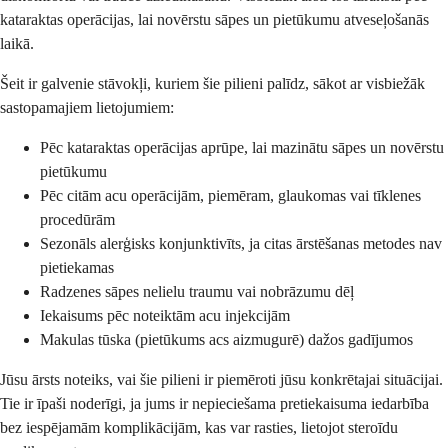
kataraktas operācijas, lai novērstu sāpes un pietūkumu atveseļošanās
laikā.
Šeit ir galvenie stāvokļi, kuriem šie pilieni palīdz, sākot ar visbiežāk
sastopamajiem lietojumiem:
Pēc kataraktas operācijas aprūpe, lai mazinātu sāpes un novērstu
pietūkumu
Pēc citām acu operācijām, piemēram, glaukomas vai tīklenes
procedūrām
Sezonāls alerģisks konjunktivīts, ja citas ārstēšanas metodes nav
pietiekamas
Radzenes sāpes nelielu traumu vai nobrāzumu dēļ
Iekaisums pēc noteiktām acu injekcijām
Makulas tūska (pietūkums acs aizmugurē) dažos gadījumos
Jūsu ārsts noteiks, vai šie pilieni ir piemēroti jūsu konkrētajai situācijai.
Tie ir īpaši noderīgi, ja jums ir nepieciešama pretiekaisuma iedarbība
bez iespējamām komplikācijām, kas var rasties, lietojot steroīdu