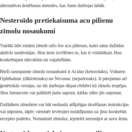
alternatīvas ārstēšanas metodes, kas Jums darbojas labāk.
Nesteroīdo pretiekaisuma acu pilienu
zīmolu nosaukumi
Vairāki labi zināmi zīmoli ražo šos acu pilienus, katrs satur dažādas
aktīvās sastāvdaļas. Jūsu ārsts izvēlēsies to, kas ir vislabākais Jūsu
konkrētajam stāvoklim un vajadzībām.
Bieži sastopamie zīmolu nosaukumi ir Acular (ketorolaks), Voltaren
Ophthalmic (diklofenaks) un Nevanac (nepafenaks). Ir pieejamas arī
ģenēriskās versijas, un tās darbojas tikpat efektīvi kā zīmolu iespējas.
Jūsu farmaceits var palīdzēt jums saprast, kādas zāles jūs saņemat.
Dažādiem zīmoliem var būt nedaudz atšķirīgas dozēšanas instrukcijas
vai stiprums, tāpēc vienmēr ievērojiet norādījumus uz jūsu konkrētās
receptes pudeles. Nemainiet zīmolus, iepriekš nerunājot ar savu ārstu.