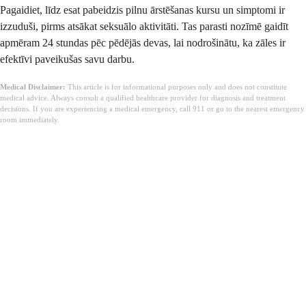
Pagaidiet, līdz esat pabeidzis pilnu ārstēšanas kursu un simptomi ir
izzuduši, pirms atsākat seksuālo aktivitāti. Tas parasti nozīmē gaidīt
apmēram 24 stundas pēc pēdējās devas, lai nodrošinātu, ka zāles ir
efektīvi paveikušas savu darbu.
Medical Disclaimer:
This article is for informational purposes only and does not constitute
medical advice. Always consult a qualified healthcare provider for diagnosis and treatment
decisions. If you are experiencing a medical emergency, call 911 or go to the nearest emergency
room immediately.