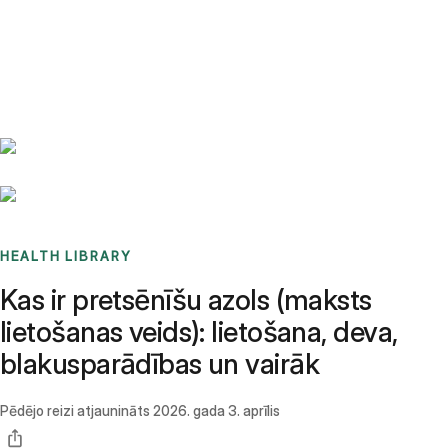
Benchmarks
Stories
FAQ
Sign up / Log in
HEALTH LIBRARY
Kas ir pretsēnīšu azols (maksts
lietošanas veids): lietošana, deva,
blakusparādības un vairāk
Pēdējo reizi atjaunināts
2026. gada 3. aprīlis