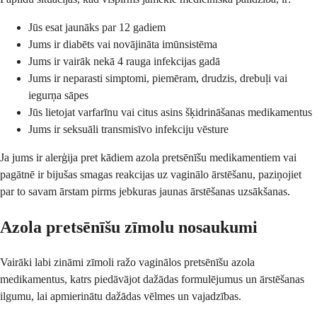
Jūs esat jaunāks par 12 gadiem
Jums ir diabēts vai novājināta imūnsistēma
Jums ir vairāk nekā 4 rauga infekcijas gadā
Jums ir neparasti simptomi, piemēram, drudzis, drebuļi vai
iegurņa sāpes
Jūs lietojat varfarīnu vai citus asins šķidrināšanas medikamentus
Jums ir seksuāli transmisīvo infekciju vēsture
Ja jums ir alerģija pret kādiem azola pretsēnīšu medikamentiem vai
pagātnē ir bijušas smagas reakcijas uz vaginālo ārstēšanu, paziņojiet
par to savam ārstam pirms jebkuras jaunas ārstēšanas uzsākšanas.
Azola pretsēnīšu zīmolu nosaukumi
Vairāki labi zināmi zīmoli ražo vaginālos pretsēnīšu azola
medikamentus, katrs piedāvājot dažādas formulējumus un ārstēšanas
ilgumu, lai apmierinātu dažādas vēlmes un vajadzības.