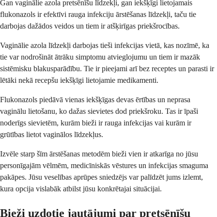
Gan vaginālie azola pretsēnīšu līdzekļi, gan iekšķīgi lietojamais
flukonazols ir efektīvi rauga infekciju ārstēšanas līdzekļi, taču tie
darbojas dažādos veidos un tiem ir atšķirīgas priekšrocības.
Vaginālie azola līdzekļi darbojas tieši infekcijas vietā, kas nozīmē, ka
tie var nodrošināt ātrāku simptomu atvieglojumu un tiem ir mazāk
sistēmisku blakusparādību. Tie ir pieejami arī bez receptes un parasti ir
lētāki nekā recepšu iekšķīgi lietojamie medikamenti.
Flukonazols piedāvā vienas iekšķīgas devas ērtības un neprasa
vaginālu lietošanu, ko dažas sievietes dod priekšroku. Tas ir īpaši
noderīgs sievietēm, kurām bieži ir rauga infekcijas vai kurām ir
grūtības lietot vaginālos līdzekļus.
Izvēle starp šīm ārstēšanas metodēm bieži vien ir atkarīga no jūsu
personīgajām vēlmēm, medicīniskās vēstures un infekcijas smaguma
pakāpes. Jūsu veselības aprūpes sniedzējs var palīdzēt jums izlemt,
kura opcija vislabāk atbilst jūsu konkrētajai situācijai.
Bieži uzdotie jautājumi par pretsēnīšu