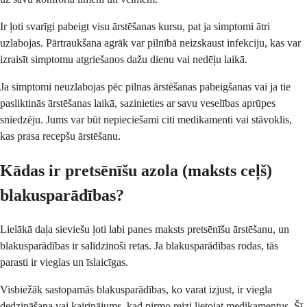
Ir ļoti svarīgi pabeigt visu ārstēšanas kursu, pat ja simptomi ātri
uzlabojas. Pārtraukšana agrāk var pilnībā neizskaust infekciju, kas var
izraisīt simptomu atgriešanos dažu dienu vai nedēļu laikā.
Ja simptomi neuzlabojas pēc pilnas ārstēšanas pabeigšanas vai ja tie
pasliktinās ārstēšanas laikā, sazinieties ar savu veselības aprūpes
sniedzēju. Jums var būt nepieciešami citi medikamenti vai stāvoklis,
kas prasa recepšu ārstēšanu.
Kādas ir pretsēnīšu azola (maksts ceļš)
blakusparādības?
Lielākā daļa sieviešu ļoti labi panes maksts pretsēnīšu ārstēšanu, un
blakusparādības ir salīdzinoši retas. Ja blakusparādības rodas, tās
parasti ir vieglas un īslaicīgas.
Visbiežāk sastopamās blakusparādības, ko varat izjust, ir viegla
dedzināšana vai kairinājums, kad pirmo reizi lietojat medikamentus. Šī