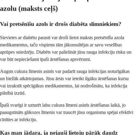
azolu (maksts ceļš)
Vai pretsēnīšu azols ir drošs diabēta slimniekiem?
Sievietes ar diabētu parasti var droši lietot maksts pretsēnīšu azola
medikamentus, taču vispirms tām jākonsultējas ar savu veselības
aprūpes sniedzēju. Diabēts var palielināt jūsu rauga infekciju risku un
var būt nepieciešami īpaši ārstēšanas apsvērumi.
Augsts cukura līmenis asinīs var padarīt rauga infekcijas noturīgākas
un biežāk atkārtojamas. Jūsu ārsts var ieteikt ilgāku ārstēšanas kursu
vai izrakstīt spēcīgākus medikamentus, lai nodrošinātu, ka infekcija
pilnībā izzūd.
Īpaši svarīgi ir uzturēt labu cukura līmeni asinīs ārstēšanas laikā, jo
paaugstināts glikozes līmenis var traucēt jūsu organisma spējai efektīvi
cīnīties ar infekciju.
Kas man jādara, ja nejauši lietoju pārāk daudz