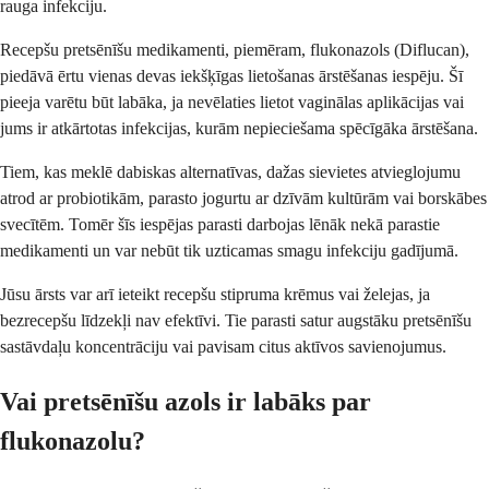
rauga infekciju.
Recepšu pretsēnīšu medikamenti, piemēram, flukonazols (Diflucan),
piedāvā ērtu vienas devas iekšķīgas lietošanas ārstēšanas iespēju. Šī
pieeja varētu būt labāka, ja nevēlaties lietot vaginālas aplikācijas vai
jums ir atkārtotas infekcijas, kurām nepieciešama spēcīgāka ārstēšana.
Tiem, kas meklē dabiskas alternatīvas, dažas sievietes atvieglojumu
atrod ar probiotikām, parasto jogurtu ar dzīvām kultūrām vai borskābes
svecītēm. Tomēr šīs iespējas parasti darbojas lēnāk nekā parastie
medikamenti un var nebūt tik uzticamas smagu infekciju gadījumā.
Jūsu ārsts var arī ieteikt recepšu stipruma krēmus vai želejas, ja
bezrecepšu līdzekļi nav efektīvi. Tie parasti satur augstāku pretsēnīšu
sastāvdaļu koncentrāciju vai pavisam citus aktīvos savienojumus.
Vai pretsēnīšu azols ir labāks par
flukonazolu?