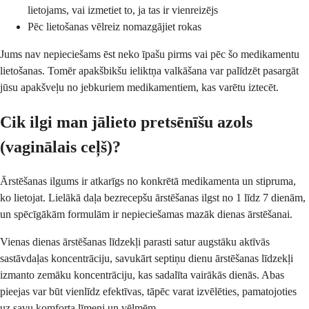
lietojams, vai izmetiet to, ja tas ir vienreizējs
Pēc lietošanas vēlreiz nomazgājiet rokas
Jums nav nepieciešams ēst neko īpašu pirms vai pēc šo medikamentu
lietošanas. Tomēr apakšbikšu ieliktņa valkāšana var palīdzēt pasargāt
jūsu apakšveļu no jebkuriem medikamentiem, kas varētu iztecēt.
Cik ilgi man jālieto pretsēnīšu azols
(vaginālais ceļš)?
Ārstēšanas ilgums ir atkarīgs no konkrētā medikamenta un stipruma,
ko lietojat. Lielākā daļa bezrecepšu ārstēšanas ilgst no 1 līdz 7 dienām,
un spēcīgākām formulām ir nepieciešamas mazāk dienas ārstēšanai.
Vienas dienas ārstēšanas līdzekļi parasti satur augstāku aktīvās
sastāvdaļas koncentrāciju, savukārt septiņu dienu ārstēšanas līdzekļi
izmanto zemāku koncentrāciju, kas sadalīta vairākās dienās. Abas
pieejas var būt vienlīdz efektīvas, tāpēc varat izvēlēties, pamatojoties
uz savu komforta līmeni un vēlmēm.