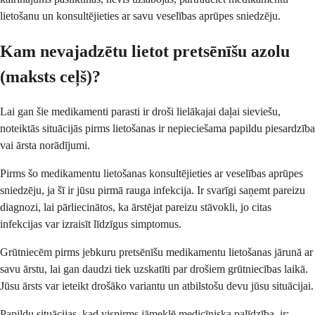
lietošanu un konsultējieties ar savu veselības aprūpes sniedzēju.
Kam nevajadzētu lietot pretsēnīšu azolu
(maksts ceļš)?
Lai gan šie medikamenti parasti ir droši lielākajai daļai sieviešu,
noteiktās situācijās pirms lietošanas ir nepieciešama papildu piesardzība
vai ārsta norādījumi.
Pirms šo medikamentu lietošanas konsultējieties ar veselības aprūpes
sniedzēju, ja šī ir jūsu pirmā rauga infekcija. Ir svarīgi saņemt pareizu
diagnozi, lai pārliecinātos, ka ārstējat pareizu stāvokli, jo citas
infekcijas var izraisīt līdzīgus simptomus.
Grūtniecēm pirms jebkuru pretsēnīšu medikamentu lietošanas jārunā ar
savu ārstu, lai gan daudzi tiek uzskatīti par drošiem grūtniecības laikā.
Jūsu ārsts var ieteikt drošāko variantu un atbilstošu devu jūsu situācijai.
Papildu situācijas, kad vispirms jāmeklē medicīniska palīdzība, ir: