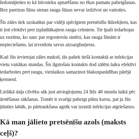
Iedomājieties to kā būvnieku apturēšanu no ēkas pamatu pabeigšanas.
Bez pareizas šūnu sienas rauga šūnas nevar izdzīvot un vairoties.
Šīs zāles tiek uzskatītas par vidēji spēcīgiem pretsēnīšu līdzekļiem, kas
ir ļoti efektīvi pret izplatītākajiem rauga celmiem. Tie īpaši iedarbojas
uz enzīmu, ko sauc par ergosterola sintēzi, kas rauga šūnām ir
nepieciešams, lai izveidotu savus aizsargbarjeras.
Kad Jūs ievietojat zāles makstī, tās paliek tiešā kontaktā ar infekcijas
vietu vairākas stundas. Šis ilgstošais kontakts dod zālēm laiku efektīvi
iedarboties pret raugu, vienlaikus samazinot blakusparādības pārējā
ķermenī.
Lielākā daļa cilvēku sāk just atvieglojumu 24 līdz 48 stundu laikā pēc
ārstēšanas sākšanas. Tomēr ir svarīgi pabeigt pilnu kursu, pat ja Jūs
jūtaties labāk, jo pārtraukšana agrāk var izraisīt infekcijas atgriešanos.
Kā man jālieto pretsēnīšu azols (maksts
ceļš)?