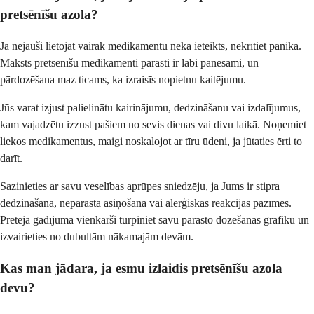
pretsēnīšu azola?
Ja nejauši lietojat vairāk medikamentu nekā ieteikts, nekrītiet panikā.
Maksts pretsēnīšu medikamenti parasti ir labi panesami, un
pārdozēšana maz ticams, ka izraisīs nopietnu kaitējumu.
Jūs varat izjust palielinātu kairinājumu, dedzināšanu vai izdalījumus,
kam vajadzētu izzust pašiem no sevis dienas vai divu laikā. Noņemiet
liekos medikamentus, maigi noskalojot ar tīru ūdeni, ja jūtaties ērti to
darīt.
Sazinieties ar savu veselības aprūpes sniedzēju, ja Jums ir stipra
dedzināšana, neparasta asiņošana vai alerģiskas reakcijas pazīmes.
Pretējā gadījumā vienkārši turpiniet savu parasto dozēšanas grafiku un
izvairieties no dubultām nākamajām devām.
Kas man jādara, ja esmu izlaidis pretsēnīšu azola
devu?