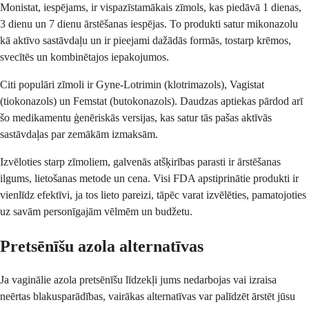
Monistat, iespējams, ir vispazīstamākais zīmols, kas piedāvā 1 dienas,
3 dienu un 7 dienu ārstēšanas iespējas. To produkti satur mikonazolu
kā aktīvo sastāvdaļu un ir pieejami dažādās formās, tostarp krēmos,
svecītēs un kombinētajos iepakojumos.
Citi populāri zīmoli ir Gyne-Lotrimin (klotrimazols), Vagistat
(tiokonazols) un Femstat (butokonazols). Daudzas aptiekas pārdod arī
šo medikamentu ģenēriskās versijas, kas satur tās pašas aktīvās
sastāvdaļas par zemākām izmaksām.
Izvēloties starp zīmoliem, galvenās atšķirības parasti ir ārstēšanas
ilgums, lietošanas metode un cena. Visi FDA apstiprinātie produkti ir
vienlīdz efektīvi, ja tos lieto pareizi, tāpēc varat izvēlēties, pamatojoties
uz savām personīgajām vēlmēm un budžetu.
Pretsēnīšu azola alternatīvas
Ja vaginālie azola pretsēnīšu līdzekļi jums nedarbojas vai izraisa
neērtas blakusparādības, vairākas alternatīvas var palīdzēt ārstēt jūsu