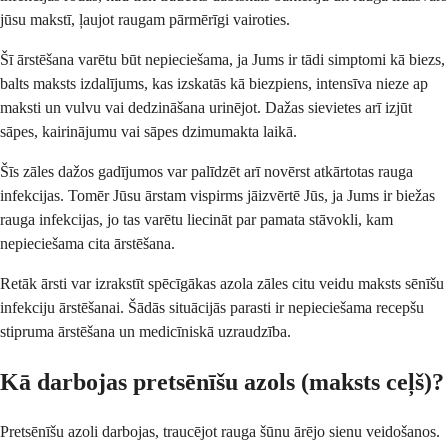
jūsu makstī, ļaujot raugam pārmērīgi vairoties.
Šī ārstēšana varētu būt nepieciešama, ja Jums ir tādi simptomi kā biezs,
balts maksts izdalījums, kas izskatās kā biezpiens, intensīva nieze ap
maksti un vulvu vai dedzināšana urinējot. Dažas sievietes arī izjūt
sāpes, kairinājumu vai sāpes dzimumakta laikā.
Šīs zāles dažos gadījumos var palīdzēt arī novērst atkārtotas rauga
infekcijas. Tomēr Jūsu ārstam vispirms jāizvērtē Jūs, ja Jums ir biežas
rauga infekcijas, jo tas varētu liecināt par pamata stāvokli, kam
nepieciešama cita ārstēšana.
Retāk ārsti var izrakstīt spēcīgākas azola zāles citu veidu maksts sēnīšu
infekciju ārstēšanai. Šādās situācijās parasti ir nepieciešama recepšu
stipruma ārstēšana un medicīniskā uzraudzība.
Kā darbojas pretsēnīšu azols (maksts ceļš)?
Pretsēnīšu azoli darbojas, traucējot rauga šūnu ārējo sienu veidošanos.