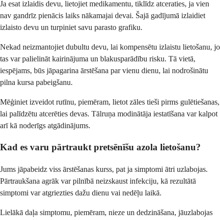
Ja esat izlaidis devu, lietojiet medikamentu, tiklīdz atceraties, ja vien
nav gandrīz pienācis laiks nākamajai devai. Šajā gadījumā izlaidiet
izlaisto devu un turpiniet savu parasto grafiku.
Nekad neizmantojiet dubultu devu, lai kompensētu izlaistu lietošanu, jo
tas var palielināt kairinājuma un blakusparādību risku. Tā vietā,
iespējams, būs jāpagarina ārstēšana par vienu dienu, lai nodrošinātu
pilna kursa pabeigšanu.
Mēģiniet izveidot rutīnu, piemēram, lietot zāles tieši pirms gulētiešanas,
lai palīdzētu atcerēties devas. Tālruņa modinātāja iestatīšana var kalpot
arī kā noderīgs atgādinājums.
Kad es varu pārtraukt pretsēnīšu azola lietošanu?
Jums jāpabeidz viss ārstēšanas kurss, pat ja simptomi ātri uzlabojas.
Pārtraukšana agrāk var pilnībā neizskaust infekciju, kā rezultātā
simptomi var atgriezties dažu dienu vai nedēļu laikā.
Lielākā daļa simptomu, piemēram, nieze un dedzināšana, jāuzlabojas