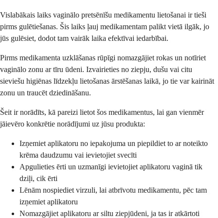
Vislabākais laiks vaginālo pretsēnīšu medikamentu lietošanai ir tieši
pirms gulētiešanas. Šis laiks ļauj medikamentam palikt vietā ilgāk, jo
jūs gulēsiet, dodot tam vairāk laika efektīvai iedarbībai.
Pirms medikamenta uzklāšanas rūpīgi nomazgājiet rokas un notīriet
vaginālo zonu ar tīru ūdeni. Izvairieties no ziepju, dušu vai citu
sieviešu higiēnas līdzekļu lietošanas ārstēšanas laikā, jo tie var kairināt
zonu un traucēt dziedināšanu.
Šeit ir norādīts, kā pareizi lietot šos medikamentus, lai gan vienmēr
jāievēro konkrētie norādījumi uz jūsu produkta:
Izņemiet aplikatoru no iepakojuma un piepildiet to ar noteikto
krēma daudzumu vai ievietojiet svecīti
Apgulieties ērti un uzmanīgi ievietojiet aplikatoru vaginā tik
dziļi, cik ērti
Lēnām nospiediet virzuli, lai atbrīvotu medikamentu, pēc tam
izņemiet aplikatoru
Nomazgājiet aplikatoru ar siltu ziepjūdeni, ja tas ir atkārtoti