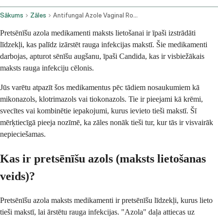
Sākums
Zāles
Antifungal Azole Vaginal Route
Pretsēnīšu azola medikamenti maksts lietošanai ir īpaši izstrādāti
līdzekļi, kas palīdz izārstēt rauga infekcijas makstī. Šie medikamenti
darbojas, apturot sēnīšu augšanu, īpaši Candida, kas ir visbiežākais
maksts rauga infekciju cēlonis.
Jūs varētu atpazīt šos medikamentus pēc tādiem nosaukumiem kā
mikonazols, klotrimazols vai tiokonazols. Tie ir pieejami kā krēmi,
svecītes vai kombinētie iepakojumi, kurus ievieto tieši makstī. Šī
mērķtiecīgā pieeja nozīmē, ka zāles nonāk tieši tur, kur tās ir visvairāk
nepieciešamas.
Kas ir pretsēnīšu azols (maksts lietošanas
veids)?
Pretsēnīšu azola maksts medikamenti ir pretsēnīšu līdzekļi, kurus lieto
tieši makstī, lai ārstētu rauga infekcijas. "Azola" daļa attiecas uz