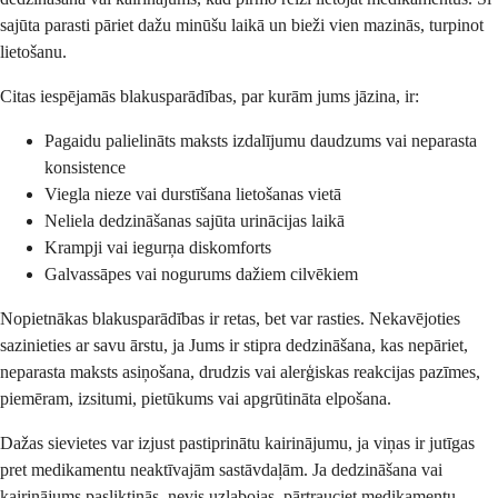
sajūta parasti pāriet dažu minūšu laikā un bieži vien mazinās, turpinot
lietošanu.
Citas iespējamās blakusparādības, par kurām jums jāzina, ir:
Pagaidu palielināts maksts izdalījumu daudzums vai neparasta
konsistence
Viegla nieze vai durstīšana lietošanas vietā
Neliela dedzināšanas sajūta urinācijas laikā
Krampji vai iegurņa diskomforts
Galvassāpes vai nogurums dažiem cilvēkiem
Nopietnākas blakusparādības ir retas, bet var rasties. Nekavējoties
sazinieties ar savu ārstu, ja Jums ir stipra dedzināšana, kas nepāriet,
neparasta maksts asiņošana, drudzis vai alerģiskas reakcijas pazīmes,
piemēram, izsitumi, pietūkums vai apgrūtināta elpošana.
Dažas sievietes var izjust pastiprinātu kairinājumu, ja viņas ir jutīgas
pret medikamentu neaktīvajām sastāvdaļām. Ja dedzināšana vai
kairinājums pasliktinās, nevis uzlabojas, pārtrauciet medikamentu