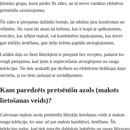
ķīmisko grupu, kurai pieder šīs zāles, un tā ietver vairākus efektīvus
pretsēnīšu savienojumus.
Šīs zāles ir pieejamas dažādās formās, lai atbilstu jūsu komfortam un
vēlmēm. Jūs varat tās atrast kā krēmus, kas ir kopā ar aplikatoriem,
svecītes, kas izšķīst makstī, vai kombinētos iepakojumus, kas ietver
gan iekšējo ārstēšanu, gan ārējo krēmu papildu atvieglojumam.
Lielākā daļa no šiem līdzekļiem ir pieejami bez receptes, padarot tos
viegli pieejamus, kad jums ir nepieciešams atvieglojums no rauga
infekcijas. Tie tiek uzskatīti par drošiem un efektīviem lielākajai daļai
sieviešu, ja tos lieto saskaņā ar norādījumiem.
Kam paredzēts pretsēnīšu azols (maksts
lietošanas veids)?
Galvenais maksts azola pretsēnīšu līdzekļu lietošanas veids ir maksts
rauga infekciju, ko sauc arī par maksts kandidozi, ārstēšana. Šīs
infekcijas rodas, kad tiek traucēts dabiskais baktēriju un rauga līdzsvars