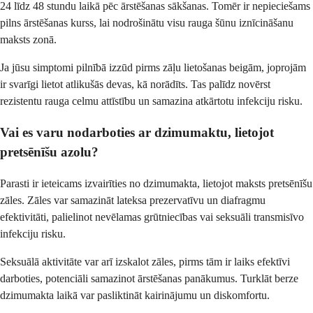
24 līdz 48 stundu laikā pēc ārstēšanas sākšanas. Tomēr ir nepieciešams
pilns ārstēšanas kurss, lai nodrošinātu visu rauga šūnu iznīcināšanu
maksts zonā.
Ja jūsu simptomi pilnībā izzūd pirms zāļu lietošanas beigām, joprojām
ir svarīgi lietot atlikušās devas, kā norādīts. Tas palīdz novērst
rezistentu rauga celmu attīstību un samazina atkārtotu infekciju risku.
Vai es varu nodarboties ar dzimumaktu, lietojot
pretsēnīšu azolu?
Parasti ir ieteicams izvairīties no dzimumakta, lietojot maksts pretsēnīšu
zāles. Zāles var samazināt lateksa prezervatīvu un diafragmu
efektivitāti, palielinot nevēlamas grūtniecības vai seksuāli transmisīvo
infekciju risku.
Seksuālā aktivitāte var arī izskalot zāles, pirms tām ir laiks efektīvi
darboties, potenciāli samazinot ārstēšanas panākumus. Turklāt berze
dzimumakta laikā var pasliktināt kairinājumu un diskomfortu.