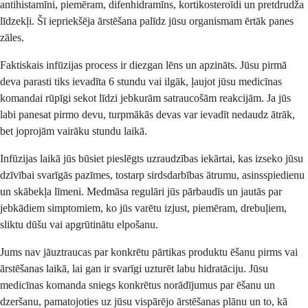
antihistamīni, piemēram, difenhidramīns, kortikosteroīdi un pretdrudža
līdzekļi. Šī iepriekšēja ārstēšana palīdz jūsu organismam ērtāk panes
zāles.
Faktiskais infūzijas process ir diezgan lēns un apzināts. Jūsu pirmā
deva parasti tiks ievadīta 6 stundu vai ilgāk, ļaujot jūsu medicīnas
komandai rūpīgi sekot līdzi jebkurām satraucošām reakcijām. Ja jūs
labi panesat pirmo devu, turpmākās devas var ievadīt nedaudz ātrāk,
bet joprojām vairāku stundu laikā.
Infūzijas laikā jūs būsiet pieslēgts uzraudzības iekārtai, kas izseko jūsu
dzīvībai svarīgās pazīmes, tostarp sirdsdarbības ātrumu, asinsspiedienu
un skābekļa līmeni. Medmāsa regulāri jūs pārbaudīs un jautās par
jebkādiem simptomiem, ko jūs varētu izjust, piemēram, drebuļiem,
sliktu dūšu vai apgrūtinātu elpošanu.
Jums nav jāuztraucas par konkrētu pārtikas produktu ēšanu pirms vai
ārstēšanas laikā, lai gan ir svarīgi uzturēt labu hidratāciju. Jūsu
medicīnas komanda sniegs konkrētus norādījumus par ēšanu un
dzeršanu, pamatojoties uz jūsu vispārējo ārstēšanas plānu un to, kā