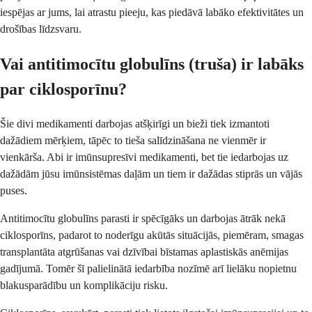
iespējas ar jums, lai atrastu pieeju, kas piedāvā labāko efektivitātes un
drošības līdzsvaru.
Vai antitimocītu globulīns (truša) ir labāks
par ciklosporīnu?
Šie divi medikamenti darbojas atšķirīgi un bieži tiek izmantoti
dažādiem mērķiem, tāpēc to tieša salīdzināšana ne vienmēr ir
vienkārša. Abi ir imūnsupresīvi medikamenti, bet tie iedarbojas uz
dažādām jūsu imūnsistēmas daļām un tiem ir dažādas stiprās un vājās
puses.
Antitimocītu globulīns parasti ir spēcīgāks un darbojas ātrāk nekā
ciklosporīns, padarot to noderīgu akūtās situācijās, piemēram, smagas
transplantāta atgrūšanas vai dzīvībai bīstamas aplastiskās anēmijas
gadījumā. Tomēr šī palielinātā iedarbība nozīmē arī lielāku nopietnu
blakusparādību un komplikāciju risku.