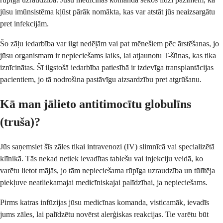
jūsu imūnsistēma kļūst pārāk nomākta, kas var atstāt jūs neaizsargātu
pret infekcijām.
Šo zāļu iedarbība var ilgt nedēļām vai pat mēnešiem pēc ārstēšanas, jo
jūsu organismam ir nepieciešams laiks, lai atjaunotu T-šūnas, kas tika
iznīcinātas. Šī ilgstošā iedarbība patiesībā ir izdevīga transplantācijas
pacientiem, jo tā nodrošina pastāvīgu aizsardzību pret atgrūšanu.
Kā man jālieto antitimocītu globulīns
(truša)?
Jūs saņemsiet šīs zāles tikai intravenozi (IV) slimnīcā vai specializētā
klīnikā. Tās nekad netiek ievadītas tablešu vai injekciju veidā, ko
varētu lietot mājās, jo tām nepieciešama rūpīga uzraudzība un tūlītēja
piekļuve neatliekamajai medicīniskajai palīdzībai, ja nepieciešams.
Pirms katras infūzijas jūsu medicīnas komanda, visticamāk, ievadīs
jums zāles, lai palīdzētu novērst alerģiskas reakcijas. Tie varētu būt