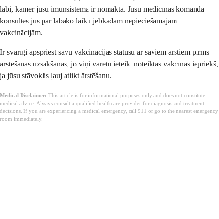
labi, kamēr jūsu imūnsistēma ir nomākta. Jūsu medicīnas komanda
konsultēs jūs par labāko laiku jebkādām nepieciešamajām
vakcinācijām.
Ir svarīgi apspriest savu vakcinācijas statusu ar saviem ārstiem pirms
ārstēšanas uzsākšanas, jo viņi varētu ieteikt noteiktas vakcīnas iepriekš,
ja jūsu stāvoklis ļauj atlikt ārstēšanu.
Medical Disclaimer:
This article is for informational purposes only and does not constitute
medical advice. Always consult a qualified healthcare provider for diagnosis and treatment
decisions. If you are experiencing a medical emergency, call 911 or go to the nearest emergency
room immediately.