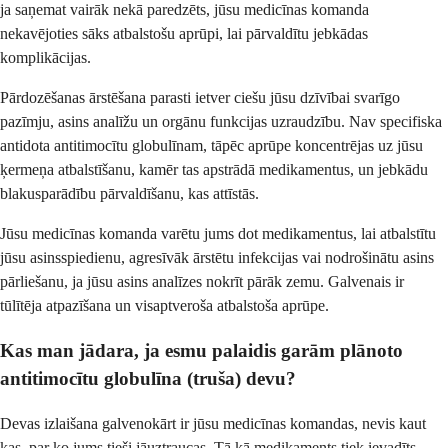
ja saņemat vairāk nekā paredzēts, jūsu medicīnas komanda
nekavējoties sāks atbalstošu aprūpi, lai pārvaldītu jebkādas
komplikācijas.
Pārdozēšanas ārstēšana parasti ietver ciešu jūsu dzīvībai svarīgo
pazīmju, asins analīžu un orgānu funkcijas uzraudzību. Nav specifiska
antidota antitimocītu globulīnam, tāpēc aprūpe koncentrējas uz jūsu
ķermeņa atbalstīšanu, kamēr tas apstrādā medikamentus, un jebkādu
blakusparādību pārvaldīšanu, kas attīstās.
Jūsu medicīnas komanda varētu jums dot medikamentus, lai atbalstītu
jūsu asinsspiedienu, agresīvāk ārstētu infekcijas vai nodrošinātu asins
pārliešanu, ja jūsu asins analīzes nokrīt pārāk zemu. Galvenais ir
tūlītēja atpazīšana un visaptveroša atbalstoša aprūpe.
Kas man jādara, ja esmu palaidis garām plānoto
antitimocītu globulīna (truša) devu?
Devas izlaišana galvenokārt ir jūsu medicīnas komandas, nevis kaut
kas, par ko jums tieši jāuztraucas. Tā kā medikaments tiek ievadīts