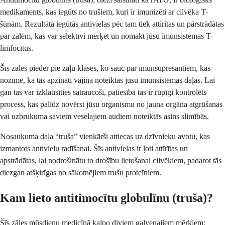
medikaments, kas iegūts no trušiem, kuri ir imunizēti ar cilvēka T-
šūnām. Rezultātā iegūtās antivielas pēc tam tiek attīrītas un pārstrādātas
par zālēm, kas var selektīvi mērķēt un nomākt jūsu imūnsistēmas T-
limfocītus.
Šīs zāles pieder pie zāļu klases, ko sauc par imūnsupresantiem, kas
nozīmē, ka tās apzināti vājina noteiktas jūsu imūnsistēmas daļas. Lai
gan tas var izklausīties satraucoši, patiesībā tas ir rūpīgi kontrolēts
process, kas palīdz novērst jūsu organismu no jauna orgāna atgrūšanas
vai uzbrukuma saviem veselajiem audiem noteiktās asins slimībās.
Nosaukuma daļa “truša” vienkārši attiecas uz dzīvnieku avotu, kas
izmantots antivielu radīšanai. Šīs antivielas ir ļoti attīrītas un
apstrādātas, lai nodrošinātu to drošību lietošanai cilvēkiem, padarot tās
diezgan atšķirīgas no sākotnējiem trušu proteīniem.
Kam lieto antitimocītu globulīnu (truša)?
Šīs zāles mūsdienu medicīnā kalpo diviem galvenajiem mērķiem: