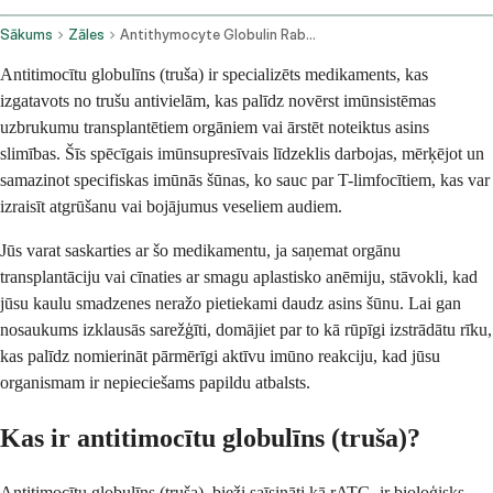
Sākums
Zāles
Antithymocyte Globulin Rabbit Intravenous Route
Antitimocītu globulīns (truša) ir specializēts medikaments, kas
izgatavots no trušu antivielām, kas palīdz novērst imūnsistēmas
uzbrukumu transplantētiem orgāniem vai ārstēt noteiktus asins
slimības. Šīs spēcīgais imūnsupresīvais līdzeklis darbojas, mērķējot un
samazinot specifiskas imūnās šūnas, ko sauc par T-limfocītiem, kas var
izraisīt atgrūšanu vai bojājumus veseliem audiem.
Jūs varat saskarties ar šo medikamentu, ja saņemat orgānu
transplantāciju vai cīnaties ar smagu aplastisko anēmiju, stāvokli, kad
jūsu kaulu smadzenes neražo pietiekami daudz asins šūnu. Lai gan
nosaukums izklausās sarežģīti, domājiet par to kā rūpīgi izstrādātu rīku,
kas palīdz nomierināt pārmērīgi aktīvu imūno reakciju, kad jūsu
organismam ir nepieciešams papildu atbalsts.
Kas ir antitimocītu globulīns (truša)?
Antitimocītu globulīns (truša), bieži saīsināti kā rATG, ir bioloģisks