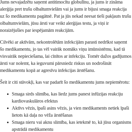
Jums nevajadzētu saņemt antitimocītu globulīnu, ja jums ir zināma
alerģija pret trušu olbaltumvielām vai ja jums ir bijusi smaga reakcija
uz šo medikamentu pagātnē. Pat ja jūs nekad neesat tieši pakļauts trušu
olbaltumvielām, jūsu ārsti var veikt alerģijas testu, ja viņi ir
noraizējušies par iespējamām reakcijām.
Cilvēki ar aktīvām, nekontrolētām infekcijām parasti nedrīkst saņemt
šo medikamentu, jo tas vēl vairāk nomāks viņu imūnsistēmu, kad tā
visvairāk nepieciešama, lai cīnītos ar infekciju. Tomēr dažos gadījumos
ārsti var nolemt, ka ieguvumi pārsniedz riskus un nodrošināt
medikamentu kopā ar agresīvu infekcijas ārstēšanu.
Šeit ir citi stāvokļi, kas var padarīt šo medikamentu jums nepiemērotu:
Smaga sirds slimība, kas liedz jums panest infūzijas reakciju
kardiovaskulāros efektus
Aktīvs vēzis, īpaši asins vēzis, ja vien medikaments netiek īpaši
lietots kā daļa no vēža ārstēšanas
Smaga nieru vai aknu slimība, kas ietekmē to, kā jūsu organisms
apstrādā medikamentu