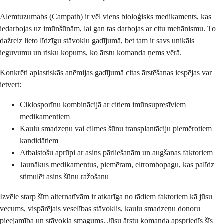
Alemtuzumabs (Campath) ir vēl viens bioloģisks medikaments, kas
iedarbojas uz imūnšūnām, lai gan tas darbojas ar citu mehānismu. To
dažreiz lieto līdzīgu stāvokļu gadījumā, bet tam ir savs unikāls
ieguvumu un risku kopums, ko ārstu komanda ņems vērā.
Konkrēti aplastiskās anēmijas gadījumā citas ārstēšanas iespējas var
ietvert:
Ciklosporīnu kombinācijā ar citiem imūnsupresīviem
medikamentiem
Kaulu smadzeņu vai cilmes šūnu transplantāciju piemērotiem
kandidātiem
Atbalstošu aprūpi ar asins pārliešanām un augšanas faktoriem
Jaunākus medikamentus, piemēram, eltrombopagu, kas palīdz
stimulēt asins šūnu ražošanu
Izvēle starp šīm alternatīvām ir atkarīga no tādiem faktoriem kā jūsu
vecums, vispārējais veselības stāvoklis, kaulu smadzeņu donoru
pieejamība un stāvokļa smagums. Jūsu ārstu komanda apspriedīs šīs