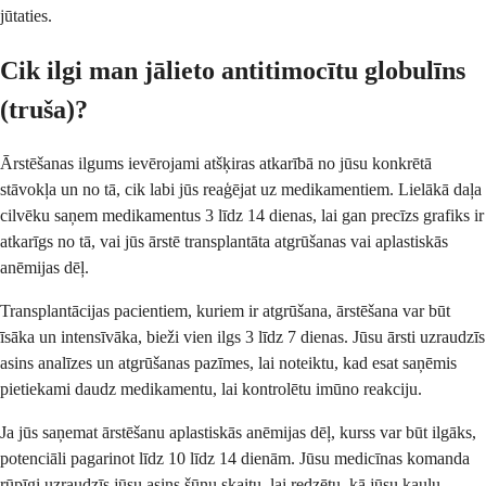
jūtaties.
Cik ilgi man jālieto antitimocītu globulīns
(truša)?
Ārstēšanas ilgums ievērojami atšķiras atkarībā no jūsu konkrētā
stāvokļa un no tā, cik labi jūs reaģējat uz medikamentiem. Lielākā daļa
cilvēku saņem medikamentus 3 līdz 14 dienas, lai gan precīzs grafiks ir
atkarīgs no tā, vai jūs ārstē transplantāta atgrūšanas vai aplastiskās
anēmijas dēļ.
Transplantācijas pacientiem, kuriem ir atgrūšana, ārstēšana var būt
īsāka un intensīvāka, bieži vien ilgs 3 līdz 7 dienas. Jūsu ārsti uzraudzīs
asins analīzes un atgrūšanas pazīmes, lai noteiktu, kad esat saņēmis
pietiekami daudz medikamentu, lai kontrolētu imūno reakciju.
Ja jūs saņemat ārstēšanu aplastiskās anēmijas dēļ, kurss var būt ilgāks,
potenciāli pagarinot līdz 10 līdz 14 dienām. Jūsu medicīnas komanda
rūpīgi uzraudzīs jūsu asins šūnu skaitu, lai redzētu, kā jūsu kaulu