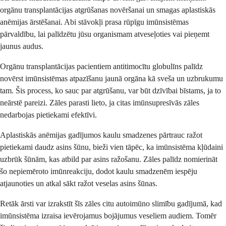
orgānu transplantācijas atgrūšanas novēršanai un smagas aplastiskās
anēmijas ārstēšanai. Abi stāvokļi prasa rūpīgu imūnsistēmas
pārvaldību, lai palīdzētu jūsu organismam atveseļoties vai pieņemt
jaunus audus.
Orgānu transplantācijas pacientiem antitimocītu globulīns palīdz
novērst imūnsistēmas atpazīšanu jaunā orgāna kā sveša un uzbrukumu
tam. Šis process, ko sauc par atgrūšanu, var būt dzīvībai bīstams, ja to
neārstē pareizi. Zāles parasti lieto, ja citas imūnsupresīvās zāles
nedarbojas pietiekami efektīvi.
Aplastiskās anēmijas gadījumos kaulu smadzenes pārtrauc ražot
pietiekami daudz asins šūnu, bieži vien tāpēc, ka imūnsistēma kļūdaini
uzbrūk šūnām, kas atbild par asins ražošanu. Zāles palīdz nomierināt
šo nepiemēroto imūnreakciju, dodot kaulu smadzenēm iespēju
atjaunoties un atkal sākt ražot veselas asins šūnas.
Retāk ārsti var izrakstīt šīs zāles citu autoimūno slimību gadījumā, kad
imūnsistēma izraisa ievērojamus bojājumus veseliem audiem. Tomēr