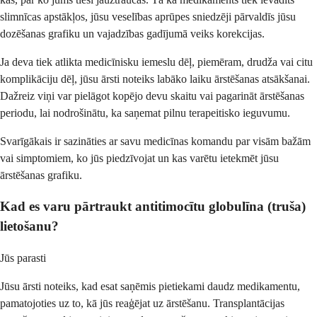
slimnīcas apstākļos, jūsu veselības aprūpes sniedzēji pārvaldīs jūsu
dozēšanas grafiku un vajadzības gadījumā veiks korekcijas.
Ja deva tiek atlikta medicīnisku iemeslu dēļ, piemēram, drudža vai citu
komplikāciju dēļ, jūsu ārsti noteiks labāko laiku ārstēšanas atsākšanai.
Dažreiz viņi var pielāgot kopējo devu skaitu vai pagarināt ārstēšanas
periodu, lai nodrošinātu, ka saņemat pilnu terapeitisko ieguvumu.
Svarīgākais ir sazināties ar savu medicīnas komandu par visām bažām
vai simptomiem, ko jūs piedzīvojat un kas varētu ietekmēt jūsu
ārstēšanas grafiku.
Kad es varu pārtraukt antitimocītu globulīna (truša)
lietošanu?
Jūs parasti
Jūsu ārsti noteiks, kad esat saņēmis pietiekami daudz medikamentu,
pamatojoties uz to, kā jūs reaģējat uz ārstēšanu. Transplantācijas