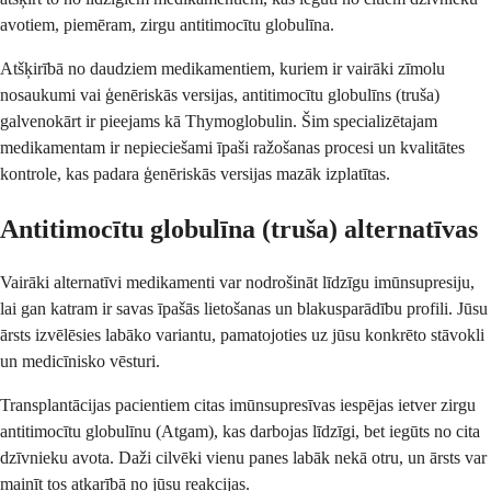
avotiem, piemēram, zirgu antitimocītu globulīna.
Atšķirībā no daudziem medikamentiem, kuriem ir vairāki zīmolu
nosaukumi vai ģenēriskās versijas, antitimocītu globulīns (truša)
galvenokārt ir pieejams kā Thymoglobulin. Šim specializētajam
medikamentam ir nepieciešami īpaši ražošanas procesi un kvalitātes
kontrole, kas padara ģenēriskās versijas mazāk izplatītas.
Antitimocītu globulīna (truša) alternatīvas
Vairāki alternatīvi medikamenti var nodrošināt līdzīgu imūnsupresiju,
lai gan katram ir savas īpašās lietošanas un blakusparādību profili. Jūsu
ārsts izvēlēsies labāko variantu, pamatojoties uz jūsu konkrēto stāvokli
un medicīnisko vēsturi.
Transplantācijas pacientiem citas imūnsupresīvas iespējas ietver zirgu
antitimocītu globulīnu (Atgam), kas darbojas līdzīgi, bet iegūts no cita
dzīvnieku avota. Daži cilvēki vienu panes labāk nekā otru, un ārsts var
mainīt tos atkarībā no jūsu reakcijas.