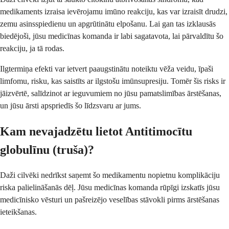
medikaments izraisa ievērojamu imūno reakciju, kas var izraisīt drudzi,
zemu asinsspiedienu un apgrūtinātu elpošanu. Lai gan tas izklausās
biedējoši, jūsu medicīnas komanda ir labi sagatavota, lai pārvaldītu šo
reakciju, ja tā rodas.
Ilgtermiņa efekti var ietvert paaugstinātu noteiktu vēža veidu, īpaši
limfomu, risku, kas saistīts ar ilgstošu imūnsupresiju. Tomēr šis risks ir
jāizvērtē, salīdzinot ar ieguvumiem no jūsu pamatslimības ārstēšanas,
un jūsu ārsti apspriedīs šo līdzsvaru ar jums.
Kam nevajadzētu lietot Antitimocītu
globulīnu (truša)?
Daži cilvēki nedrīkst saņemt šo medikamentu nopietnu komplikāciju
riska palielināšanās dēļ. Jūsu medicīnas komanda rūpīgi izskatīs jūsu
medicīnisko vēsturi un pašreizējo veselības stāvokli pirms ārstēšanas
ieteikšanas.