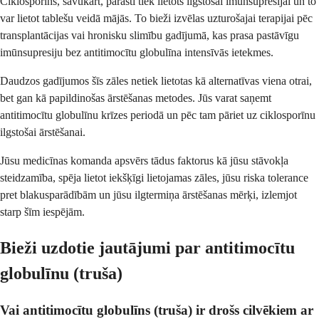
Ciklosporīns, savukārt, parasti tiek lietots ilgstošai imūnsupresijai un to
var lietot tablešu veidā mājās. To bieži izvēlas uzturošajai terapijai pēc
transplantācijas vai hronisku slimību gadījumā, kas prasa pastāvīgu
imūnsupresiju bez antitimocītu globulīna intensīvās ietekmes.
Daudzos gadījumos šīs zāles netiek lietotas kā alternatīvas viena otrai,
bet gan kā papildinošas ārstēšanas metodes. Jūs varat saņemt
antitimocītu globulīnu krīzes periodā un pēc tam pāriet uz ciklosporīnu
ilgstošai ārstēšanai.
Jūsu medicīnas komanda apsvērs tādus faktorus kā jūsu stāvokļa
steidzamība, spēja lietot iekšķīgi lietojamas zāles, jūsu riska tolerance
pret blakusparādībām un jūsu ilgtermiņa ārstēšanas mērķi, izlemjot
starp šīm iespējām.
Bieži uzdotie jautājumi par antitimocītu
globulīnu (truša)
Vai antitimocītu globulīns (truša) ir drošs cilvēkiem ar