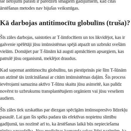
šie lietojumi parasti ir paredzēti smagiem gadījumiem, kad citas
ārstēšanas metodes nav bijušas veiksmīgas.
Kā darbojas antitimocītu globulīns (truša)?
Šīs zāles darbojas, saistoties ar T-limfocītiem un tos likvidējot, kas ir
galvenie spēlētāji jūsu imūnsistēmas spējā atpazīt un uzbrukt svešām
vielām. Domājiet par T-šūnām kā augsti apmācītiem apsargiem, kas
patrulē jūsu organismā, meklējot draudus.
Kad saņemat antitimocītu globulīnu, tas piestiprinās pie šīm T-šūnām
un atzīmē tās iznīcināšanai ar citām imūnsistēmas daļām. Šis process
ievērojami samazina aktīvo T-šūnu skaitu jūsu asinsritē, kas palīdz
novērst to uzbrukumu transplantētajiem orgāniem vai jūsu veseliem
audiem.
Šīs zāles tiek uzskatītas par diezgan spēcīgām imūnsupresīvo līdzekļu
pasaulē. Lai gan šis spēks padara tās efektīvas nopietnu slimību
gadījumā, tas nozīmē arī to, ka ārstēšanas laikā būs nepieciešama
rūpīga uzraudzība. Jūsu medicīnas komanda sekos līdzi pazīmēm, ka