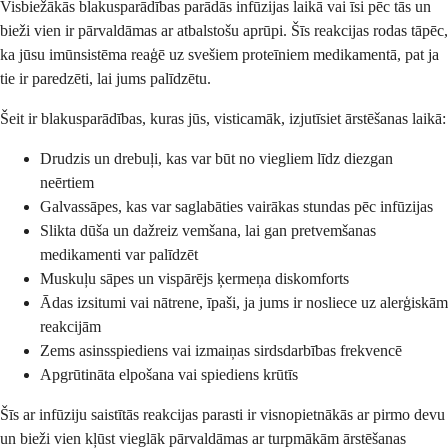
Visbiežākās blakusparādības parādās infūzijas laikā vai īsi pēc tās un
bieži vien ir pārvaldāmas ar atbalstošu aprūpi. Šīs reakcijas rodas tāpēc,
ka jūsu imūnsistēma reaģē uz svešiem proteīniem medikamentā, pat ja
tie ir paredzēti, lai jums palīdzētu.
Šeit ir blakusparādības, kuras jūs, visticamāk, izjutīsiet ārstēšanas laikā:
Drudzis un drebuļi, kas var būt no viegliem līdz diezgan
neērtiem
Galvassāpes, kas var saglabāties vairākas stundas pēc infūzijas
Slikta dūša un dažreiz vemšana, lai gan pretvemšanas
medikamenti var palīdzēt
Muskuļu sāpes un vispārējs ķermeņa diskomforts
Ādas izsitumi vai nātrene, īpaši, ja jums ir nosliece uz alerģiskām
reakcijām
Zems asinsspiediens vai izmaiņas sirdsdarbības frekvencē
Apgrūtināta elpošana vai spiediens krūtīs
Šīs ar infūziju saistītās reakcijas parasti ir visnopietnākās ar pirmo devu
un bieži vien kļūst vieglāk pārvaldāmas ar turpmākām ārstēšanas