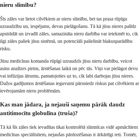
nieru slimību?
Šīs zāles var lietot cilvēkiem ar nieru slimību, bet tas prasa rūpīgu
uzraudzību un, iespējams, devas pielāgošanu. Tā kā jūsu nieres palīdz
apstrādāt un izvadīt zāles, samazināta nieru darbība var ietekmēt to, cik
ilgi zāles paliek jūsu sistēmā, un potenciāli palielināt blakusparādību
risku.
Jūsu medicīnas komanda rūpīgi uzraudzīs jūsu nieru darbību, veicot
asins analīzes pirms, ārstēšanas laikā un pēc tās. Viņi var pielāgot devu
vai infūzijas ātrumu, pamatojoties uz to, cik labi darbojas jūsu nieres.
Dažos gadījumos ārstēšanas ieguvumi pārsniedz riskus pat cilvēkiem ar
ievērojamām nieru problēmām.
Kas man jādara, ja nejauši saņemu pārāk daudz
antitimocītu globulīna (truša)?
Tā kā šīs zāles tiek ievadītas tikai kontrolētā slimnīcas vidē apmācītiem
medicīnas speciālistiem, nejaušas pārdozēšanas ir ārkārtīgi reti. Tomēr,