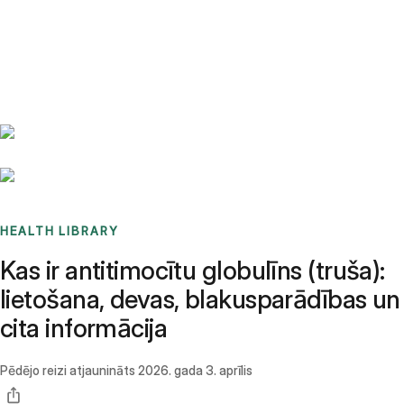
Benchmarks
Stories
FAQ
Sign up / Log in
HEALTH LIBRARY
Kas ir antitimocītu globulīns (truša):
lietošana, devas, blakusparādības un
cita informācija
Pēdējo reizi atjaunināts
2026. gada 3. aprīlis