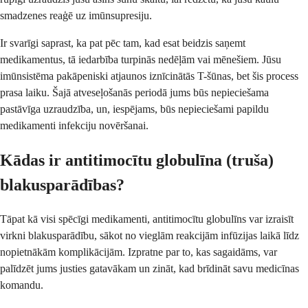
smadzenes reaģē uz imūnsupresiju.
Ir svarīgi saprast, ka pat pēc tam, kad esat beidzis saņemt
medikamentus, tā iedarbība turpinās nedēļām vai mēnešiem. Jūsu
imūnsistēma pakāpeniski atjaunos iznīcinātās T-šūnas, bet šis process
prasa laiku. Šajā atveseļošanās periodā jums būs nepieciešama
pastāvīga uzraudzība, un, iespējams, būs nepieciešami papildu
medikamenti infekciju novēršanai.
Kādas ir antitimocītu globulīna (truša)
blakusparādības?
Tāpat kā visi spēcīgi medikamenti, antitimocītu globulīns var izraisīt
virkni blakusparādību, sākot no vieglām reakcijām infūzijas laikā līdz
nopietnākām komplikācijām. Izpratne par to, kas sagaidāms, var
palīdzēt jums justies gatavākam un zināt, kad brīdināt savu medicīnas
komandu.