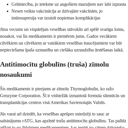
Grūtniecība, jo ietekme uz augošiem mazuļiem nav labi izprasta
Nesen veikta vakcinācija ar dzīvajām vakcīnām, jo
imūnsupresija var izraisīt nopietnas komplikācijas
Jūsu vecums un vispārējais veselības stāvoklis arī spēlē svarīgu lomu,
nosakot, vai šis medikaments ir piemērots jums. Gados vecākiem
cilvēkiem un cilvēkiem ar vairākiem veselības traucējumiem var būt
nepieciešama īpaša uzmanība un ciešāka uzraudzība ārstēšanas laikā.
Antitimocītu globulīns (truša) zīmolu
nosaukumi
Šis medikaments ir pieejams ar zīmolu Thymoglobulin, ko ražo
Genzyme Corporation. Šī ir visbiežāk izmantotā formula slimnīcās un
transplantācijas centros visā Amerikas Savienotajās Valstīs.
Jūs varat arī dzirdēt, ka veselības aprūpes sniedzēji to sauc ar
saīsinājumu rATG, kas apzīmē trušu antitimocītu globulīnu. Tas palīdz
atšķirt to no līdzīgiem medikamentiem, kas iegūti no citiem dzīvnieku