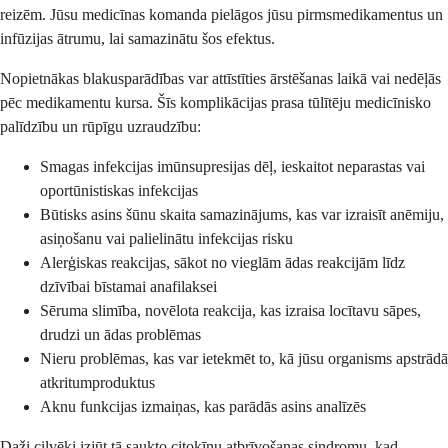
reizēm. Jūsu medicīnas komanda pielāgos jūsu pirmsmedikamentus un
infūzijas ātrumu, lai samazinātu šos efektus.
Nopietnākas blakusparādības var attīstīties ārstēšanas laikā vai nedēļās
pēc medikamentu kursa. Šīs komplikācijas prasa tūlītēju medicīnisko
palīdzību un rūpīgu uzraudzību:
Smagas infekcijas imūnsupresijas dēļ, ieskaitot neparastas vai
oportūnistiskas infekcijas
Būtisks asins šūnu skaita samazinājums, kas var izraisīt anēmiju,
asiņošanu vai palielinātu infekcijas risku
Alerģiskas reakcijas, sākot no vieglām ādas reakcijām līdz
dzīvībai bīstamai anafilaksei
Sēruma slimība, novēlota reakcija, kas izraisa locītavu sāpes,
drudzi un ādas problēmas
Nieru problēmas, kas var ietekmēt to, kā jūsu organisms apstrādā
atkritumproduktus
Aknu funkcijas izmaiņas, kas parādās asins analīzēs
Daži cilvēki izjūt tā saukto citokīnu atbrīvošanas sindromu, kad