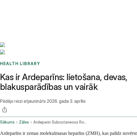
Benchmarks
Stories
FAQ
Sign up / Log in
HEALTH LIBRARY
Kas ir Ardeparīns: lietošana, devas,
blakusparādības un vairāk
Pēdējo reizi atjaunināts
2026. gada 3. aprīlis
Sākums
Zāles
Ardeparin Subcutaneous Route
Ardeparīns ir zemas molekulmasas heparīns (ZMH), kas palīdz novērst