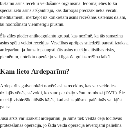
bīstamu asins recekļu veidošanos organismā. Iedomājieties to kā
specializētu asins atšķaidītāju, kas darbojas precīzāk nekā vecāki
medikamenti, mērķējot uz konkrētām asins recēšanas sistēmas daļām,
lai nodrošinātu vienmērīgu plūsmu.
Šīs zāles pieder antikoagulantu grupai, kas nozīmē, ka tās samazina
asins spēju veidot recekļus. Veselības aprūpes sniedzēji parasti izraksta
ardeparīnu, ja Jums ir paaugstināts asins recekļu attīstības risks,
piemēram, noteiktu operāciju vai ilgstoša gultas režīma laikā.
Kam lieto Ardeparīnu?
Ardeparīns galvenokārt novērš asins recekļus, kas var veidoties
dziļajās vēnās, stāvokli, ko sauc par dziļo vēnu trombozi (DVT). Šie
recekļi visbiežāk attīstās kājās, kad asins plūsma palēninās vai kļūst
gausa.
Jūsu ārsts var izrakstīt ardeparīnu, ja Jums tiek veikta ceļa locītavas
protezēšanas operācija, jo šāda veida operācija ievērojami palielina