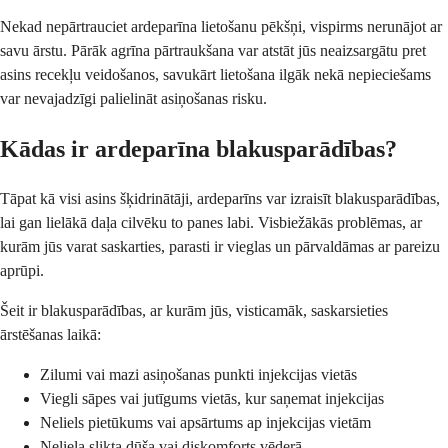
Nekad nepārtrauciet ardeparīna lietošanu pēkšņi, vispirms nerunājot ar
savu ārstu. Pārāk agrīna pārtraukšana var atstāt jūs neaizsargātu pret
asins recekļu veidošanos, savukārt lietošana ilgāk nekā nepieciešams
var nevajadzīgi palielināt asiņošanas risku.
Kādas ir ardeparīna blakusparādības?
Tāpat kā visi asins šķidrinātāji, ardeparīns var izraisīt blakusparādības,
lai gan lielākā daļa cilvēku to panes labi. Visbiežākās problēmas, ar
kurām jūs varat saskarties, parasti ir vieglas un pārvaldāmas ar pareizu
aprūpi.
Šeit ir blakusparādības, ar kurām jūs, visticamāk, saskarsieties
ārstēšanas laikā:
Zilumi vai mazi asiņošanas punkti injekcijas vietās
Viegli sāpes vai jutīgums vietās, kur saņemat injekcijas
Neliels pietūkums vai apsārtums ap injekcijas vietām
Neliela slikta dūša vai diskomforts vēderā