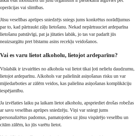
atkal esat mobilizēts un jūsu organisms ir pietiekami atguvies pēc
operācijas vai slimības.
Jūsu veselības aprūpes sniedzējs sniegs jums konkrētus norādījumus
par to, kad pārtraukt zāļu lietošanu. Nekad nepārtrauciet ardeparīna
lietošanu patstāvīgi, pat ja jūtaties labāk, jo tas var padarīt jūs
neaizsargātu pret bīstamu asins recekļu veidošanos.
Vai es varu lietot alkoholu, lietojot ardeparīnu?
Vislabāk ir izvairīties no alkohola vai lietot tikai ļoti nelielu daudzumu,
lietojot ardeparīnu. Alkohols var palielināt asiņošanas risku un var
mijiedarboties ar zālēm veidos, kas palielina asiņošanas komplikāciju
iespējamību.
Ja izvēlaties laiku pa laikam lietot alkoholu, apspriediet drošas robežas
ar savu veselības aprūpes sniedzēju. Viņi var sniegt jums
personalizētus padomus, pamatojoties uz jūsu vispārējo veselību un
citām zālēm, ko jūs varētu lietot.