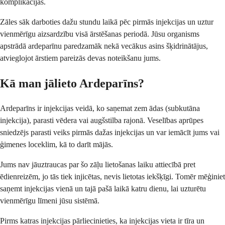
komplikācijas.
Zāles sāk darboties dažu stundu laikā pēc pirmās injekcijas un uztur
vienmērīgu aizsardzību visā ārstēšanas periodā. Jūsu organisms
apstrādā ardeparīnu paredzamāk nekā vecākus asins šķidrinātājus,
atvieglojot ārstiem pareizās devas noteikšanu jums.
Kā man jālieto Ardeparīns?
Ardeparīns ir injekcijas veidā, ko saņemat zem ādas (subkutāna
injekcija), parasti vēdera vai augšstilba rajonā. Veselības aprūpes
sniedzējs parasti veiks pirmās dažas injekcijas un var iemācīt jums vai
ģimenes loceklim, kā to darīt mājās.
Jums nav jāuztraucas par šo zāļu lietošanas laiku attiecībā pret
ēdienreizēm, jo tās tiek injicētas, nevis lietotas iekšķīgi. Tomēr mēģiniet
saņemt injekcijas vienā un tajā pašā laikā katru dienu, lai uzturētu
vienmērīgu līmeni jūsu sistēmā.
Pirms katras injekcijas pārliecinieties, ka injekcijas vieta ir tīra un