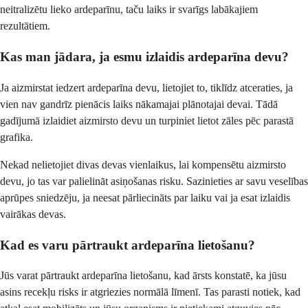
neitralizētu lieko ardeparīnu, taču laiks ir svarīgs labākajiem
rezultātiem.
Kas man jādara, ja esmu izlaidis ardeparīna devu?
Ja aizmirstat iedzert ardeparīna devu, lietojiet to, tiklīdz atceraties, ja
vien nav gandrīz pienācis laiks nākamajai plānotajai devai. Tādā
gadījumā izlaidiet aizmirsto devu un turpiniet lietot zāles pēc parastā
grafika.
Nekad nelietojiet divas devas vienlaikus, lai kompensētu aizmirsto
devu, jo tas var palielināt asiņošanas risku. Sazinieties ar savu veselības
aprūpes sniedzēju, ja neesat pārliecināts par laiku vai ja esat izlaidis
vairākas devas.
Kad es varu pārtraukt ardeparīna lietošanu?
Jūs varat pārtraukt ardeparīna lietošanu, kad ārsts konstatē, ka jūsu
asins recekļu risks ir atgriezies normālā līmenī. Tas parasti notiek, kad