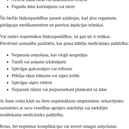
Pagaidu ādas kairinājums vai nieze
Šīs biežās blakusparādības parasti uzlabojas, kad jūsu organisms
pielāgojas medikamentiem un pareizai injekcijas tehnikai.
Var rasties nopietnākas blakusparādības, lai gan tās ir retākas.
Pievērsiet uzmanību pazīmēm, kas prasa tūlītēju medicīnisko palīdzību:
Neparasta asiņošana, kas viegli neapstājas
Tumši vai asiņaini izkārnījumi
Spēcīgas galvassāpes vai reibonis
Pēkšņa elpas trūkums vai sāpes krūtīs
Spēcīgas sāpes vēderā
Neparasti zilumi vai purpursarkani plankumi uz ādas
Ja Jums rodas kāds no šiem nopietnākiem simptomiem, nekavējoties
sazinieties ar savu veselības aprūpes sniedzēju vai meklējiet
neatliekamo medicīnisko palīdzību.
Retas, bet nopietnas komplikācijas var ietvert smagas asiņošanas