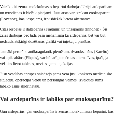
Vairāki citi zemas molekulmasas heparīni darbojas līdzīgi ardeparīnam
un mūsdienās ir biežāk pieejami. Jūsu ārsts var izrakstīt enoksaparīnu
(Lovenox), kas, iespējams, ir visbiežāk lietotā alternatīva.
Citas iespējas ir dalteparīns (Fragmin) un tinzaparīns (Innohep). Šīs
zāles darbojas pēc tāda paša mehānisma kā ardeparīns, bet var būt
nedaudz atšķirīgi dozēšanas grafiki vai injekciju prasības.
Jaunāki perorālie antikoagulanti, piemēram, rivaroksabāns (Xarelto)
vai apiksabāns (Eliquis), var būt arī piemērotas alternatīvas, īpaši, ja
vēlaties lietot tabletes, nevis saņemt injekcijas.
Jūsu veselības aprūpes sniedzējs ņems vērā jūsu konkrēto medicīnisko
situāciju, operācijas veidu un personīgās vēlmes, izvēloties Jums
labāko asins šķidrinātāju.
Vai ardeparīns ir labāks par enoksaparīnu?
Gan ardeparīns, gan enoksaparīns ir zemas molekulmasas heparīni, kas