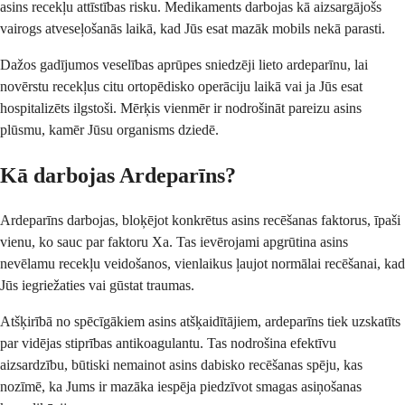
asins recekļu attīstības risku. Medikaments darbojas kā aizsargājošs
vairogs atveseļošanās laikā, kad Jūs esat mazāk mobils nekā parasti.
Dažos gadījumos veselības aprūpes sniedzēji lieto ardeparīnu, lai
novērstu recekļus citu ortopēdisko operāciju laikā vai ja Jūs esat
hospitalizēts ilgstoši. Mērķis vienmēr ir nodrošināt pareizu asins
plūsmu, kamēr Jūsu organisms dziedē.
Kā darbojas Ardeparīns?
Ardeparīns darbojas, bloķējot konkrētus asins recēšanas faktorus, īpaši
vienu, ko sauc par faktoru Xa. Tas ievērojami apgrūtina asins
nevēlamu recekļu veidošanos, vienlaikus ļaujot normālai recēšanai, kad
Jūs iegriežaties vai gūstat traumas.
Atšķirībā no spēcīgākiem asins atšķaidītājiem, ardeparīns tiek uzskatīts
par vidējas stiprības antikoagulantu. Tas nodrošina efektīvu
aizsardzību, būtiski nemainot asins dabisko recēšanas spēju, kas
nozīmē, ka Jums ir mazāka iespēja piedzīvot smagas asiņošanas