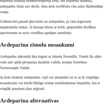
heparīna izraisīta trombocitopēnija (reta, bet nopietna slimība),
ardeparīns Jums nav drošs. Jūsu ārsts izvēlēsies citu asins šķidrinātāja
veidu.
Grūtniecēm parasti jāizvairās no ardeparīna, ja vien ieguvumi
nepārsniedz riskus. Ja barojat bērnu ar krūti, apspriediet drošības
apsvērumus ar savu veselības aprūpes sniedzēju.
Ardeparīna zīmolu nosaukumi
Ardeparīns sākotnēji tika tirgots ar zīmolu Normiflo. Tomēr šīs zāles
vairs nav plaši pieejamas daudzās valstīs, tostarp Amerikas
Savienotajās Valstīs.
Ja ārsts izraksta ardeparīnu, viņš var atsaukties uz to ar tā vispārīgo
nosaukumu vai ieteikt līdzīgu zemas molekulmasas heparīnu, kas ir
vieglāk pieejams jūsu reģionā.
Ardeparīna alternatīvas