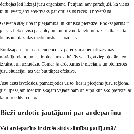
darbojas ļoti līdzīgi jūsu organismā. Pētījumi nav parādījuši, ka viens
būtu ievērojami efektīvāks par otru asins recekļu novēršanā.
Galvenā atšķirība ir pieejamība un klīniskā pieredze. Enoksaparīns ir
plašāk lietots visā pasaulē, un tam ir vairāk pētījumu, kas atbalsta tā
lietošanu dažādās medicīniskās situācijās.
Enoksaparīnam ir arī tendence uz paredzamākiem dozēšanas
norādījumiem, un tas ir pieejams vairākās valstīs, atvieglojot ārstiem
izrakstīt un uzraudzīt. Tomēr, ja ardeparīns ir pieejams un piemērots
jūsu situācijai, tas var būt tikpat efektīvs.
Jūsu ārsts izvēlēsies, pamatojoties uz to, kas ir pieejams jūsu reģionā,
jūsu īpašajām medicīniskajām vajadzībām un viņu klīnisko pieredzi ar
katru medikamentu.
Bieži uzdotie jautājumi par ardeparīnu
Vai ardeparīns ir drošs sirds slimību gadījumā?