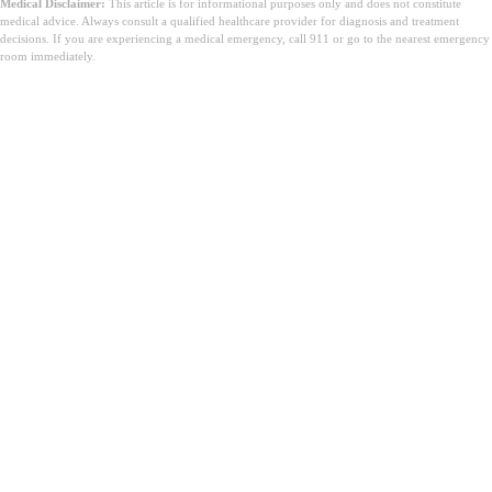
Medical Disclaimer:
This article is for informational purposes only and does not constitute
medical advice. Always consult a qualified healthcare provider for diagnosis and treatment
decisions. If you are experiencing a medical emergency, call 911 or go to the nearest emergency
room immediately.