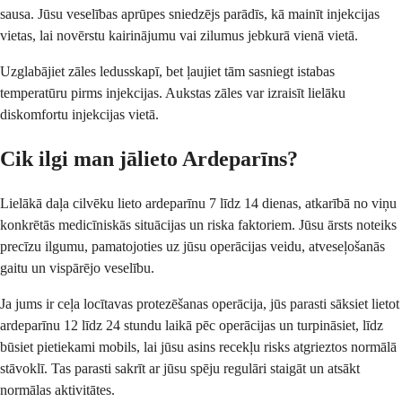
sausa. Jūsu veselības aprūpes sniedzējs parādīs, kā mainīt injekcijas
vietas, lai novērstu kairinājumu vai zilumus jebkurā vienā vietā.
Uzglabājiet zāles ledusskapī, bet ļaujiet tām sasniegt istabas
temperatūru pirms injekcijas. Aukstas zāles var izraisīt lielāku
diskomfortu injekcijas vietā.
Cik ilgi man jālieto Ardeparīns?
Lielākā daļa cilvēku lieto ardeparīnu 7 līdz 14 dienas, atkarībā no viņu
konkrētās medicīniskās situācijas un riska faktoriem. Jūsu ārsts noteiks
precīzu ilgumu, pamatojoties uz jūsu operācijas veidu, atveseļošanās
gaitu un vispārējo veselību.
Ja jums ir ceļa locītavas protezēšanas operācija, jūs parasti sāksiet lietot
ardeparīnu 12 līdz 24 stundu laikā pēc operācijas un turpināsiet, līdz
būsiet pietiekami mobils, lai jūsu asins recekļu risks atgrieztos normālā
stāvoklī. Tas parasti sakrīt ar jūsu spēju regulāri staigāt un atsākt
normālas aktivitātes.