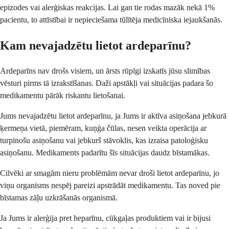
epizodes vai alerģiskas reakcijas. Lai gan tie rodas mazāk nekā 1%
pacientu, to attīstībai ir nepieciešama tūlītēja medicīniska iejaukšanās.
Kam nevajadzētu lietot ardeparīnu?
Ardeparīns nav drošs visiem, un ārsts rūpīgi izskatīs jūsu slimības
vēsturi pirms tā izrakstīšanas. Daži apstākļi vai situācijas padara šo
medikamentu pārāk riskantu lietošanai.
Jums nevajadzētu lietot ardeparīnu, ja Jums ir aktīva asiņošana jebkurā
ķermeņa vietā, piemēram, kuņģa čūlas, nesen veikta operācija ar
turpinošu asiņošanu vai jebkurš stāvoklis, kas izraisa patoloģisku
asiņošanu. Medikaments padarītu šīs situācijas daudz bīstamākas.
Cilvēki ar smagām nieru problēmām nevar droši lietot ardeparīnu, jo
viņu organisms nespēj pareizi apstrādāt medikamentu. Tas noved pie
bīstamas zāļu uzkrāšanās organismā.
Ja Jums ir alerģija pret heparīnu, cūkgaļas produktiem vai ir bijusi