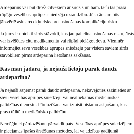
Ardeparīns var būt drošs cilvēkiem ar sirds slimībām, taču tas prasa
rūpīgu veselības aprūpes sniedzēja uzraudzību. Jūsu ārstam būs
jāizvērtē asins recekļu risks pret asiņošanas komplikāciju risku.
Ja jums ir noteikti sirds stāvokļi, kas jau palielina asiņošanas risku, ārsts
var izvēlēties citu medikamentu vai rūpīgi pielāgot devu. Vienmēr
informējiet savu veselības aprūpes sniedzēju par visiem saviem sirds
stāvokļiem pirms ardeparīna lietošanas sākšanas.
Kas man jādara, ja nejauši lietoju pārāk daudz
ardeparīna?
Ja nejauši saņemat pārāk daudz ardeparīna, nekavējoties sazinieties ar
savu veselības aprūpes sniedzēju vai neatliekamās medicīniskās
palīdzības dienestu. Pārdozēšana var izraisīt bīstamu asiņošanu, kas
prasa tūlītēju medicīnisko palīdzību.
Nemēģiniet pārdozēšanu pārvaldīt pats. Veselības aprūpes sniedzējiem
ir pieejamas īpašas ārstēšanas metodes, lai vajadzības gadījumā