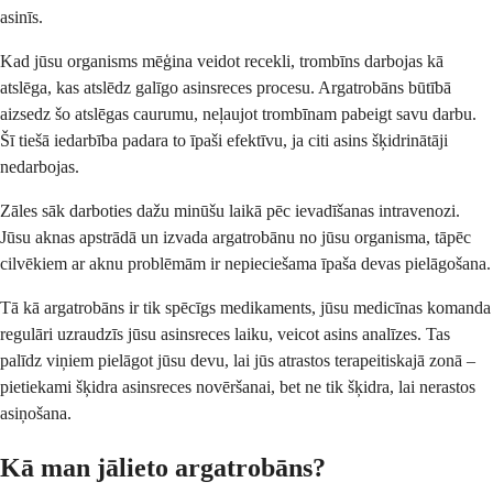
asinīs.
Kad jūsu organisms mēģina veidot recekli, trombīns darbojas kā
atslēga, kas atslēdz galīgo asinsreces procesu. Argatrobāns būtībā
aizsedz šo atslēgas caurumu, neļaujot trombīnam pabeigt savu darbu.
Šī tiešā iedarbība padara to īpaši efektīvu, ja citi asins šķidrinātāji
nedarbojas.
Zāles sāk darboties dažu minūšu laikā pēc ievadīšanas intravenozi.
Jūsu aknas apstrādā un izvada argatrobānu no jūsu organisma, tāpēc
cilvēkiem ar aknu problēmām ir nepieciešama īpaša devas pielāgošana.
Tā kā argatrobāns ir tik spēcīgs medikaments, jūsu medicīnas komanda
regulāri uzraudzīs jūsu asinsreces laiku, veicot asins analīzes. Tas
palīdz viņiem pielāgot jūsu devu, lai jūs atrastos terapeitiskajā zonā –
pietiekami šķidra asinsreces novēršanai, bet ne tik šķidra, lai nerastos
asiņošana.
Kā man jālieto argatrobāns?