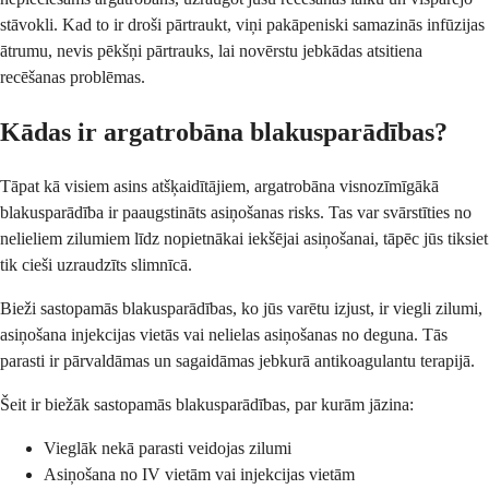
stāvokli. Kad to ir droši pārtraukt, viņi pakāpeniski samazinās infūzijas
ātrumu, nevis pēkšņi pārtrauks, lai novērstu jebkādas atsitiena
recēšanas problēmas.
Kādas ir argatrobāna blakusparādības?
Tāpat kā visiem asins atšķaidītājiem, argatrobāna visnozīmīgākā
blakusparādība ir paaugstināts asiņošanas risks. Tas var svārstīties no
nelieliem zilumiem līdz nopietnākai iekšējai asiņošanai, tāpēc jūs tiksiet
tik cieši uzraudzīts slimnīcā.
Bieži sastopamās blakusparādības, ko jūs varētu izjust, ir viegli zilumi,
asiņošana injekcijas vietās vai nelielas asiņošanas no deguna. Tās
parasti ir pārvaldāmas un sagaidāmas jebkurā antikoagulantu terapijā.
Šeit ir biežāk sastopamās blakusparādības, par kurām jāzina:
Vieglāk nekā parasti veidojas zilumi
Asiņošana no IV vietām vai injekcijas vietām