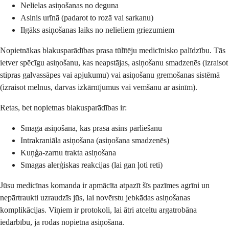
Nelielas asiņošanas no deguna
Asinis urīnā (padarot to rozā vai sarkanu)
Ilgāks asiņošanas laiks no nelieliem griezumiem
Nopietnākas blakusparādības prasa tūlītēju medicīnisko palīdzību. Tās
ietver spēcīgu asiņošanu, kas neapstājas, asiņošanu smadzenēs (izraisot
stipras galvassāpes vai apjukumu) vai asiņošanu gremošanas sistēmā
(izraisot melnus, darvas izkārnījumus vai vemšanu ar asinīm).
Retas, bet nopietnas blakusparādības ir:
Smaga asiņošana, kas prasa asins pārliešanu
Intrakraniāla asiņošana (asiņošana smadzenēs)
Kuņģa-zarnu trakta asiņošana
Smagas alerģiskas reakcijas (lai gan ļoti reti)
Jūsu medicīnas komanda ir apmācīta atpazīt šīs pazīmes agrīni un
nepārtraukti uzraudzīs jūs, lai novērstu jebkādas asiņošanas
komplikācijas. Viņiem ir protokoli, lai ātri atceltu argatrobāna
iedarbību, ja rodas nopietna asiņošana.