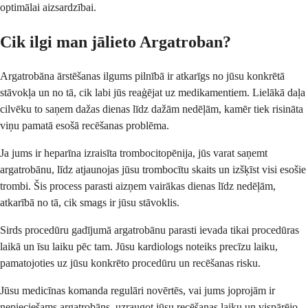
optimālai aizsardzībai.
Cik ilgi man jālieto Argatroban?
Argatrobāna ārstēšanas ilgums pilnībā ir atkarīgs no jūsu konkrētā
stāvokļa un no tā, cik labi jūs reaģējat uz medikamentiem. Lielākā daļa
cilvēku to saņem dažas dienas līdz dažām nedēļām, kamēr tiek risināta
viņu pamatā esošā recēšanas problēma.
Ja jums ir heparīna izraisīta trombocitopēnija, jūs varat saņemt
argatrobānu, līdz atjaunojas jūsu trombocītu skaits un izšķīst visi esošie
trombi. Šis process parasti aizņem vairākas dienas līdz nedēļām,
atkarībā no tā, cik smags ir jūsu stāvoklis.
Sirds procedūru gadījumā argatrobānu parasti ievada tikai procedūras
laikā un īsu laiku pēc tam. Jūsu kardiologs noteiks precīzu laiku,
pamatojoties uz jūsu konkrēto procedūru un recēšanas risku.
Jūsu medicīnas komanda regulāri novērtēs, vai jums joprojām ir
nepieciešams argatrobāns, uzraugot jūsu recēšanas laiku un vispārējo