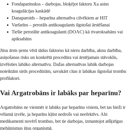
Fondaparinukss – darbojas, bloķējot faktoru Xa asins
koagulācijas kaskādē
Danaparoids – heparīna alternatīva cilvēkiem ar HIT
Varfarīns – perorāls antikoagulants ilgstošai ārstēšanai
Tiešie perorālie antikoagulanti (DOAC) kā rivaroksabāns vai
apiksabāns
Jūsu ārsts ņems vērā tādus faktorus kā nieru darbība, aknu darbība,
asiņošanas risks un konkrētā procedūra vai ārstējamais stāvoklis,
izvēloties labāko alternatīvu. Dažas alternatīvas labāk darbojas
noteiktām sirds procedūrām, savukārt citas ir labākas ilgstošai trombu
profilaksei.
Vai Argatrobāns ir labāks par heparīnu?
Argatrobāns ne vienmēr ir labāks par heparīnu visiem, bet tas bieži ir
vēlamā izvēle, ja heparīns kļūst nedrošs vai neefektīvs. Abi
medikamenti novērš trombus, bet tie darbojas, izmantojot atšķirīgus
mehānismus jūsu organismā.