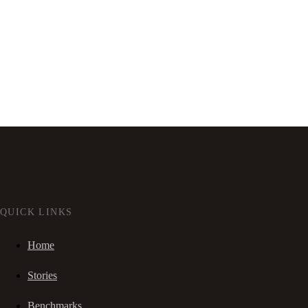
QUICK LINKS
Home
Stories
Benchmarks