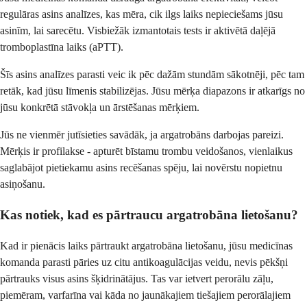
regulāras asins analīzes, kas mēra, cik ilgs laiks nepieciešams jūsu
asinīm, lai sarecētu. Visbiežāk izmantotais tests ir aktivētā daļējā
tromboplastīna laiks (aPTT).
Šīs asins analīzes parasti veic ik pēc dažām stundām sākotnēji, pēc tam
retāk, kad jūsu līmenis stabilizējas. Jūsu mērķa diapazons ir atkarīgs no
jūsu konkrētā stāvokļa un ārstēšanas mērķiem.
Jūs ne vienmēr jutīsieties savādāk, ja argatrobāns darbojas pareizi.
Mērķis ir profilakse - apturēt bīstamu trombu veidošanos, vienlaikus
saglabājot pietiekamu asins recēšanas spēju, lai novērstu nopietnu
asiņošanu.
Kas notiek, kad es pārtraucu argatrobāna lietošanu?
Kad ir pienācis laiks pārtraukt argatrobāna lietošanu, jūsu medicīnas
komanda parasti pāries uz citu antikoagulācijas veidu, nevis pēkšņi
pārtrauks visus asins šķidrinātājus. Tas var ietvert perorālu zāļu,
piemēram, varfarīna vai kāda no jaunākajiem tiešajiem perorālajiem