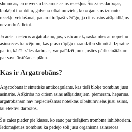
slimnīcās, lai novērstu bīstamus asins recekļus. Šīs zāles darbojas,
bloķējot trombīnu, galveno olbaltumvielu, ko organisms izmanto
recekļu veidošanai, padarot to īpaši vērtīgu, ja citus asins atšķaidītājus
nevar droši lietot.
Ja ārsts ir ieteicis argatrobānu, jūs, visticamāk, saskaraties ar nopietnu
asinsreces traucējumu, kas prasa rūpīgu uzraudzību slimnīcā. Izpratne
par to, kā šīs zāles darbojas, var palīdzēt jums justies pārliecinātākam
par savu ārstēšanas plānu.
Kas ir Argatrobāns?
Argatrobāns ir sintētisks antikoagulants, kas tieši bloķē trombīnu jūsu
asinsritē. Atšķirībā no citiem asins atšķaidītājiem, piemēram, heparīna,
argatrobānam nav nepieciešamas noteiktas olbaltumvielas jūsu asinīs,
lai efektīvi darbotos.
Šīs zāles pieder pie klases, ko sauc par tiešajiem trombīna inhibitoriem.
Iedomājieties trombīnu kā pēdējo soli jūsu organisma asinsreces