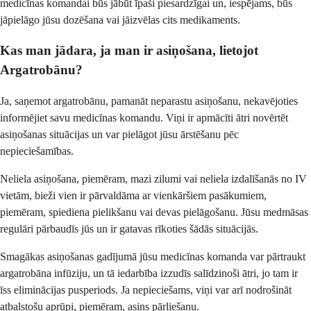
medicīnas komandai būs jābūt īpaši piesardzīgai un, iespējams, būs
jāpielāgo jūsu dozēšana vai jāizvēlas cits medikaments.
Kas man jādara, ja man ir asiņošana, lietojot
Argatrobānu?
Ja, saņemot argatrobānu, pamanāt neparastu asiņošanu, nekavējoties
informējiet savu medicīnas komandu. Viņi ir apmācīti ātri novērtēt
asiņošanas situācijas un var pielāgot jūsu ārstēšanu pēc
nepieciešamības.
Neliela asiņošana, piemēram, mazi zilumi vai neliela izdalīšanās no IV
vietām, bieži vien ir pārvaldāma ar vienkāršiem pasākumiem,
piemēram, spiediena pielikšanu vai devas pielāgošanu. Jūsu medmāsas
regulāri pārbaudīs jūs un ir gatavas rīkoties šādās situācijās.
Smagākas asiņošanas gadījumā jūsu medicīnas komanda var pārtraukt
argatrobāna infūziju, un tā iedarbība izzudīs salīdzinoši ātri, jo tam ir
īss eliminācijas pusperiods. Ja nepieciešams, viņi var arī nodrošināt
atbalstošu aprūpi, piemēram, asins pārliešanu.