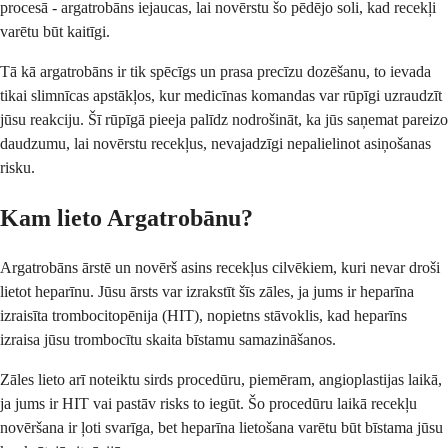
procesā - argatrobāns iejaucas, lai novērstu šo pēdējo soli, kad recekļi
varētu būt kaitīgi.
Tā kā argatrobāns ir tik spēcīgs un prasa precīzu dozēšanu, to ievada
tikai slimnīcas apstākļos, kur medicīnas komandas var rūpīgi uzraudzīt
jūsu reakciju. Šī rūpīgā pieeja palīdz nodrošināt, ka jūs saņemat pareizo
daudzumu, lai novērstu recekļus, nevajadzīgi nepalielinot asiņošanas
risku.
Kam lieto Argatrobānu?
Argatrobāns ārstē un novērš asins recekļus cilvēkiem, kuri nevar droši
lietot heparīnu. Jūsu ārsts var izrakstīt šīs zāles, ja jums ir heparīna
izraisīta trombocitopēnija (HIT), nopietns stāvoklis, kad heparīns
izraisa jūsu trombocītu skaita bīstamu samazināšanos.
Zāles lieto arī noteiktu sirds procedūru, piemēram, angioplastijas laikā,
ja jums ir HIT vai pastāv risks to iegūt. Šo procedūru laikā recekļu
novēršana ir ļoti svarīga, bet heparīna lietošana varētu būt bīstama jūsu