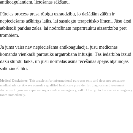
antikoagulantiem, lietošanas sākšanu.
Pārejas process prasa rūpīgu uzraudzību, jo dažādām zālēm ir
nepieciešams atšķirīgs laiks, lai sasniegtu terapeitisko līmeni. Jūsu ārsti
atbilstoši pārklās zāles, lai nodrošinātu nepārtrauktu aizsardzību pret
trombiem.
Ja jums vairs nav nepieciešama antikoagulācija, jūsu medicīnas
komanda vienkārši pārtrauks argatrobāna infūziju. Tās iedarbība izzūd
dažu stundu laikā, un jūsu normālās asins recēšanas spējas atjaunojas
salīdzinoši ātri.
Medical Disclaimer:
This article is for informational purposes only and does not constitute
medical advice. Always consult a qualified healthcare provider for diagnosis and treatment
decisions. If you are experiencing a medical emergency, call 911 or go to the nearest emergency
room immediately.