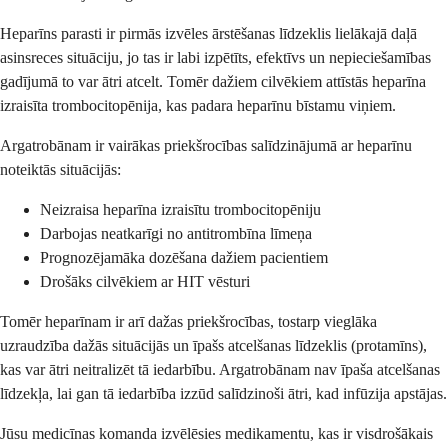
Heparīns parasti ir pirmās izvēles ārstēšanas līdzeklis lielākajā daļā
asinsreces situāciju, jo tas ir labi izpētīts, efektīvs un nepieciešamības
gadījumā to var ātri atcelt. Tomēr dažiem cilvēkiem attīstās heparīna
izraisīta trombocitopēnija, kas padara heparīnu bīstamu viņiem.
Argatrobānam ir vairākas priekšrocības salīdzinājumā ar heparīnu
noteiktās situācijās:
Neizraisa heparīna izraisītu trombocitopēniju
Darbojas neatkarīgi no antitrombīna līmeņa
Prognozējamāka dozēšana dažiem pacientiem
Drošāks cilvēkiem ar HIT vēsturi
Tomēr heparīnam ir arī dažas priekšrocības, tostarp vieglāka
uzraudzība dažās situācijās un īpašs atcelšanas līdzeklis (protamīns),
kas var ātri neitralizēt tā iedarbību. Argatrobānam nav īpaša atcelšanas
līdzekļa, lai gan tā iedarbība izzūd salīdzinoši ātri, kad infūzija apstājas.
Jūsu medicīnas komanda izvēlēsies medikamentu, kas ir visdrošākais