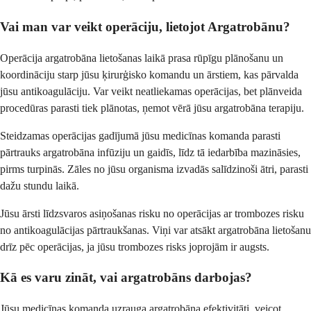
Vai man var veikt operāciju, lietojot Argatrobānu?
Operācija argatrobāna lietošanas laikā prasa rūpīgu plānošanu un
koordināciju starp jūsu ķirurģisko komandu un ārstiem, kas pārvalda
jūsu antikoagulāciju. Var veikt neatliekamas operācijas, bet plānveida
procedūras parasti tiek plānotas, ņemot vērā jūsu argatrobāna terapiju.
Steidzamas operācijas gadījumā jūsu medicīnas komanda parasti
pārtrauks argatrobāna infūziju un gaidīs, līdz tā iedarbība mazināsies,
pirms turpinās. Zāles no jūsu organisma izvadās salīdzinoši ātri, parasti
dažu stundu laikā.
Jūsu ārsti līdzsvaros asiņošanas risku no operācijas ar trombozes risku
no antikoagulācijas pārtraukšanas. Viņi var atsākt argatrobāna lietošanu
drīz pēc operācijas, ja jūsu trombozes risks joprojām ir augsts.
Kā es varu zināt, vai argatrobāns darbojas?
Jūsu medicīnas komanda uzrauga argatrobāna efektivitāti, veicot