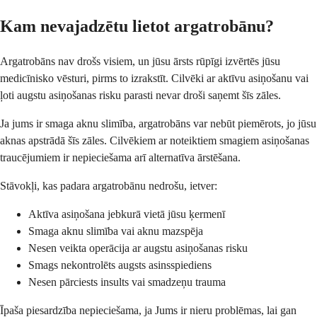
Kam nevajadzētu lietot argatrobānu?
Argatrobāns nav drošs visiem, un jūsu ārsts rūpīgi izvērtēs jūsu
medicīnisko vēsturi, pirms to izrakstīt. Cilvēki ar aktīvu asiņošanu vai
ļoti augstu asiņošanas risku parasti nevar droši saņemt šīs zāles.
Ja jums ir smaga aknu slimība, argatrobāns var nebūt piemērots, jo jūsu
aknas apstrādā šīs zāles. Cilvēkiem ar noteiktiem smagiem asiņošanas
traucējumiem ir nepieciešama arī alternatīva ārstēšana.
Stāvokļi, kas padara argatrobānu nedrošu, ietver:
Aktīva asiņošana jebkurā vietā jūsu ķermenī
Smaga aknu slimība vai aknu mazspēja
Nesen veikta operācija ar augstu asiņošanas risku
Smags nekontrolēts augsts asinsspiediens
Nesen pārciests insults vai smadzeņu trauma
Īpaša piesardzība nepieciešama, ja Jums ir nieru problēmas, lai gan