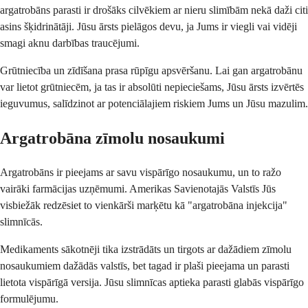
argatrobāns parasti ir drošāks cilvēkiem ar nieru slimībām nekā daži citi
asins šķidrinātāji. Jūsu ārsts pielāgos devu, ja Jums ir viegli vai vidēji
smagi aknu darbības traucējumi.
Grūtniecība un zīdīšana prasa rūpīgu apsvēršanu. Lai gan argatrobānu
var lietot grūtniecēm, ja tas ir absolūti nepieciešams, Jūsu ārsts izvērtēs
ieguvumus, salīdzinot ar potenciālajiem riskiem Jums un Jūsu mazulim.
Argatrobāna zīmolu nosaukumi
Argatrobāns ir pieejams ar savu vispārīgo nosaukumu, un to ražo
vairāki farmācijas uzņēmumi. Amerikas Savienotajās Valstīs Jūs
visbiežāk redzēsiet to vienkārši marķētu kā "argatrobāna injekcija"
slimnīcās.
Medikaments sākotnēji tika izstrādāts un tirgots ar dažādiem zīmolu
nosaukumiem dažādās valstīs, bet tagad ir plaši pieejama un parasti
lietota vispārīgā versija. Jūsu slimnīcas aptieka parasti glabās vispārīgo
formulējumu.