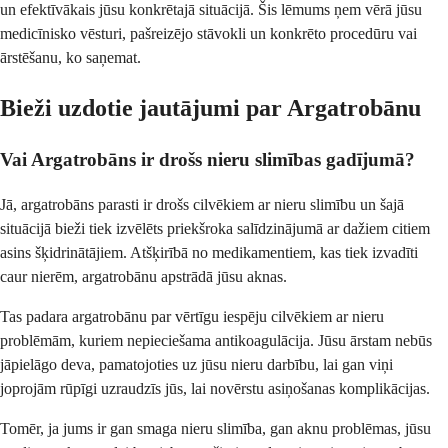
un efektīvākais jūsu konkrētajā situācijā. Šis lēmums ņem vērā jūsu
medicīnisko vēsturi, pašreizējo stāvokli un konkrēto procedūru vai
ārstēšanu, ko saņemat.
Bieži uzdotie jautājumi par Argatrobānu
Vai Argatrobāns ir drošs nieru slimības gadījumā?
Jā, argatrobāns parasti ir drošs cilvēkiem ar nieru slimību un šajā
situācijā bieži tiek izvēlēts priekšroka salīdzinājumā ar dažiem citiem
asins šķidrinātājiem. Atšķirībā no medikamentiem, kas tiek izvadīti
caur nierēm, argatrobānu apstrādā jūsu aknas.
Tas padara argatrobānu par vērtīgu iespēju cilvēkiem ar nieru
problēmām, kuriem nepieciešama antikoagulācija. Jūsu ārstam nebūs
jāpielāgo deva, pamatojoties uz jūsu nieru darbību, lai gan viņi
joprojām rūpīgi uzraudzīs jūs, lai novērstu asiņošanas komplikācijas.
Tomēr, ja jums ir gan smaga nieru slimība, gan aknu problēmas, jūsu