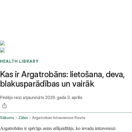
Benchmarks
Stories
FAQ
Sign up / Log in
HEALTH LIBRARY
Kas ir Argatrobāns: lietošana, deva,
blakusparādības un vairāk
Pēdējo reizi atjaunināts
2026. gada 3. aprīlis
Sākums
Zāles
Argatroban Intravenous Route
Argatrobāns ir spēcīgs asins atšķaidītājs, ko ievada intravenozi