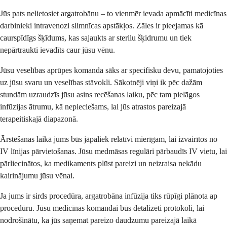
Jūs pats nelietosiet argatrobānu – to vienmēr ievada apmācīti medicīnas
darbinieki intravenozi slimnīcas apstākļos. Zāles ir pieejamas kā
caurspīdīgs šķīdums, kas sajaukts ar sterilu šķidrumu un tiek
nepārtraukti ievadīts caur jūsu vēnu.
Jūsu veselības aprūpes komanda sāks ar specifisku devu, pamatojoties
uz jūsu svaru un veselības stāvokli. Sākotnēji viņi ik pēc dažām
stundām uzraudzīs jūsu asins recēšanas laiku, pēc tam pielāgos
infūzijas ātrumu, kā nepieciešams, lai jūs atrastos pareizajā
terapeitiskajā diapazonā.
Ārstēšanas laikā jums būs jāpaliek relatīvi mierīgam, lai izvairītos no
IV līnijas pārvietošanas. Jūsu medmāsas regulāri pārbaudīs IV vietu, lai
pārliecinātos, ka medikaments plūst pareizi un neizraisa nekādu
kairinājumu jūsu vēnai.
Ja jums ir sirds procedūra, argatrobāna infūzija tiks rūpīgi plānota ap
procedūru. Jūsu medicīnas komandai būs detalizēti protokoli, lai
nodrošinātu, ka jūs saņemat pareizo daudzumu pareizajā laikā