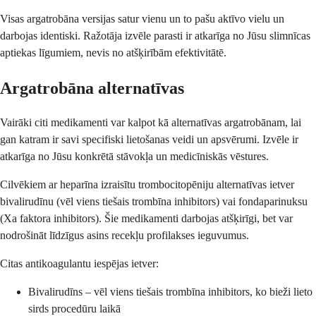
Visas argatrobāna versijas satur vienu un to pašu aktīvo vielu un
darbojas identiski. Ražotāja izvēle parasti ir atkarīga no Jūsu slimnīcas
aptiekas līgumiem, nevis no atšķirībām efektivitātē.
Argatrobāna alternatīvas
Vairāki citi medikamenti var kalpot kā alternatīvas argatrobānam, lai
gan katram ir savi specifiski lietošanas veidi un apsvērumi. Izvēle ir
atkarīga no Jūsu konkrētā stāvokļa un medicīniskās vēstures.
Cilvēkiem ar heparīna izraisītu trombocitopēniju alternatīvas ietver
bivalirudīnu (vēl viens tiešais trombīna inhibitors) vai fondaparinuksu
(Xa faktora inhibitors). Šie medikamenti darbojas atšķirīgi, bet var
nodrošināt līdzīgus asins recekļu profilakses ieguvumus.
Citas antikoagulantu iespējas ietver:
Bivalirudīns – vēl viens tiešais trombīna inhibitors, ko bieži lieto
sirds procedūru laikā