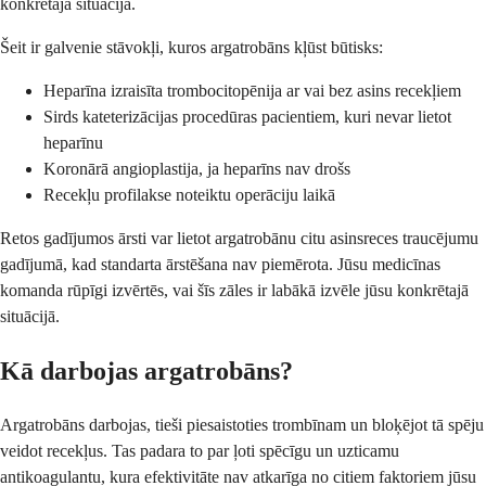
konkrētajā situācijā.
Šeit ir galvenie stāvokļi, kuros argatrobāns kļūst būtisks:
Heparīna izraisīta trombocitopēnija ar vai bez asins recekļiem
Sirds kateterizācijas procedūras pacientiem, kuri nevar lietot
heparīnu
Koronārā angioplastija, ja heparīns nav drošs
Recekļu profilakse noteiktu operāciju laikā
Retos gadījumos ārsti var lietot argatrobānu citu asinsreces traucējumu
gadījumā, kad standarta ārstēšana nav piemērota. Jūsu medicīnas
komanda rūpīgi izvērtēs, vai šīs zāles ir labākā izvēle jūsu konkrētajā
situācijā.
Kā darbojas argatrobāns?
Argatrobāns darbojas, tieši piesaistoties trombīnam un bloķējot tā spēju
veidot recekļus. Tas padara to par ļoti spēcīgu un uzticamu
antikoagulantu, kura efektivitāte nav atkarīga no citiem faktoriem jūsu