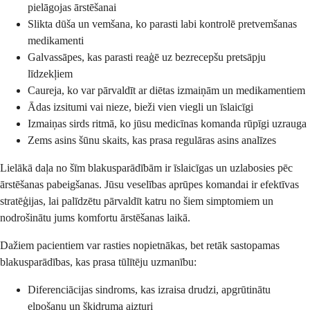
pielāgojas ārstēšanai
Slikta dūša un vemšana, ko parasti labi kontrolē pretvemšanas
medikamenti
Galvassāpes, kas parasti reaģē uz bezrecepšu pretsāpju
līdzekļiem
Caureja, ko var pārvaldīt ar diētas izmaiņām un medikamentiem
Ādas izsitumi vai nieze, bieži vien viegli un īslaicīgi
Izmaiņas sirds ritmā, ko jūsu medicīnas komanda rūpīgi uzrauga
Zems asins šūnu skaits, kas prasa regulāras asins analīzes
Lielākā daļa no šīm blakusparādībām ir īslaicīgas un uzlabosies pēc
ārstēšanas pabeigšanas. Jūsu veselības aprūpes komandai ir efektīvas
stratēģijas, lai palīdzētu pārvaldīt katru no šiem simptomiem un
nodrošinātu jums komfortu ārstēšanas laikā.
Dažiem pacientiem var rasties nopietnākas, bet retāk sastopamas
blakusparādības, kas prasa tūlītēju uzmanību:
Diferenciācijas sindroms, kas izraisa drudzi, apgrūtinātu
elpošanu un šķidruma aizturi