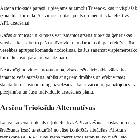
Arsēna trioksīds parasti ir pieejams ar zīmolu Trisenox, kas ir visplašāk
izmantotā formula. Šis zīmols ir plaši pētīts un pierādīts kā efektīvs
APL ārstēšanai.
Dažas slimnīcas un klīnikas var izmantot arsēna trioksīda ģenēriskās
versijas, kas satur to pašu aktīvo vielu un darbojas tikpat efektīvi. Jūsu
veselības aprūpes komanda nodrošinās, ka Jūs saņemat vispiemērotāko
formulu Jūsu īpašajām vajadzībām.
Neatkarīgi no zīmola nosaukuma, visas arsēna trioksīda zāles, ko
izmanto vēža ārstēšanā, atbilst stingriem drošības un efektivitātes
standartiem. Jūsu onkologs izvēlēsies labāko variantu, pamatojoties uz
pieejamību un Jūsu individuālo ārstēšanas plānu.
Arsēna Trioksīda Alternatīvas
Lai gan arsēna trioksīds ir ļoti efektīvs APL ārstēšanai, pastāv arī citas
ārstēšanas iespējas atkarībā no Jūsu konkrētās situācijas. All-trans
retīnskābe (ATRA) ir vēl viena mērķtiecīga terapija, ko bieži lieto