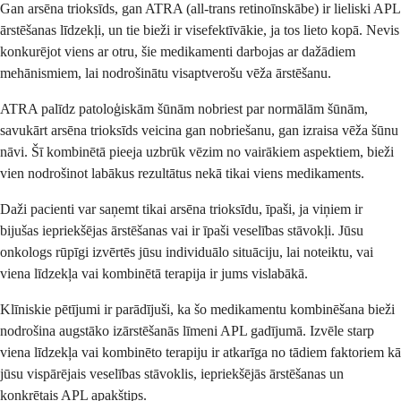
Gan arsēna trioksīds, gan ATRA (all-trans retinoīnskābe) ir lieliski APL
ārstēšanas līdzekļi, un tie bieži ir visefektīvākie, ja tos lieto kopā. Nevis
konkurējot viens ar otru, šie medikamenti darbojas ar dažādiem
mehānismiem, lai nodrošinātu visaptverošu vēža ārstēšanu.
ATRA palīdz patoloģiskām šūnām nobriest par normālām šūnām,
savukārt arsēna trioksīds veicina gan nobriešanu, gan izraisa vēža šūnu
nāvi. Šī kombinētā pieeja uzbrūk vēzim no vairākiem aspektiem, bieži
vien nodrošinot labākus rezultātus nekā tikai viens medikaments.
Daži pacienti var saņemt tikai arsēna trioksīdu, īpaši, ja viņiem ir
bijušas iepriekšējas ārstēšanas vai ir īpaši veselības stāvokļi. Jūsu
onkologs rūpīgi izvērtēs jūsu individuālo situāciju, lai noteiktu, vai
viena līdzekļa vai kombinētā terapija ir jums vislabākā.
Klīniskie pētījumi ir parādījuši, ka šo medikamentu kombinēšana bieži
nodrošina augstāko izārstēšanās līmeni APL gadījumā. Izvēle starp
viena līdzekļa vai kombinēto terapiju ir atkarīga no tādiem faktoriem kā
jūsu vispārējais veselības stāvoklis, iepriekšējās ārstēšanas un
konkrētais APL apakštips.