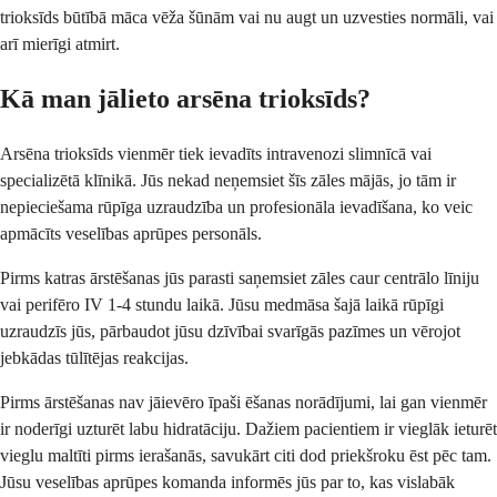
trioksīds būtībā māca vēža šūnām vai nu augt un uzvesties normāli, vai
arī mierīgi atmirt.
Kā man jālieto arsēna trioksīds?
Arsēna trioksīds vienmēr tiek ievadīts intravenozi slimnīcā vai
specializētā klīnikā. Jūs nekad neņemsiet šīs zāles mājās, jo tām ir
nepieciešama rūpīga uzraudzība un profesionāla ievadīšana, ko veic
apmācīts veselības aprūpes personāls.
Pirms katras ārstēšanas jūs parasti saņemsiet zāles caur centrālo līniju
vai perifēro IV 1-4 stundu laikā. Jūsu medmāsa šajā laikā rūpīgi
uzraudzīs jūs, pārbaudot jūsu dzīvībai svarīgās pazīmes un vērojot
jebkādas tūlītējas reakcijas.
Pirms ārstēšanas nav jāievēro īpaši ēšanas norādījumi, lai gan vienmēr
ir noderīgi uzturēt labu hidratāciju. Dažiem pacientiem ir vieglāk ieturēt
vieglu maltīti pirms ierašanās, savukārt citi dod priekšroku ēst pēc tam.
Jūsu veselības aprūpes komanda informēs jūs par to, kas vislabāk