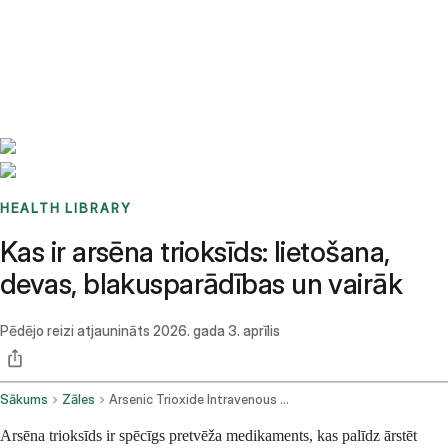
Benchmarks
Stories
FAQ
Sign up / Log in
HEALTH LIBRARY
Kas ir arsēna trioksīds: lietošana,
devas, blakusparādības un vairāk
Pēdējo reizi atjaunināts
2026. gada 3. aprīlis
Sākums
Zāles
Arsenic Trioxide Intravenous Route
Arsēna trioksīds ir spēcīgs pretvēža medikaments, kas palīdz ārstēt