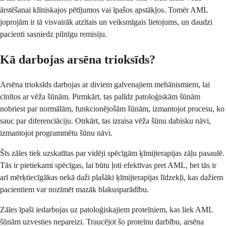
ārstēšanai klīniskajos pētījumos vai īpašos apstākļos. Tomēr AML
joprojām ir tā visvairāk atzītais un veiksmīgais lietojums, un daudzi
pacienti sasniedz pilnīgu remisiju.
Kā darbojas arsēna trioksīds?
Arsēna trioksīds darbojas ar diviem galvenajiem mehānismiem, lai
cīnītos ar vēža šūnām. Pirmkārt, tas palīdz patoloģiskām šūnām
nobriest par normālām, funkcionējošām šūnām, izmantojot procesu, ko
sauc par diferenciāciju. Otrkārt, tas izraisa vēža šūnu dabisku nāvi,
izmantojot programmētu šūnu nāvi.
Šīs zāles tiek uzskatītas par vidēji spēcīgām ķīmijterapijas zāļu pasaulē.
Tās ir pietiekami spēcīgas, lai būtu ļoti efektīvas pret AML, bet tās ir
arī mērķtiecīgākas nekā daži plašāki ķīmijterapijas līdzekļi, kas dažiem
pacientiem var nozīmēt mazāk blakusparādību.
Zāles īpaši iedarbojas uz patoloģiskajiem proteīniem, kas liek AML
šūnām uzvesties nepareizi. Traucējot šo proteīnu darbību, arsēna