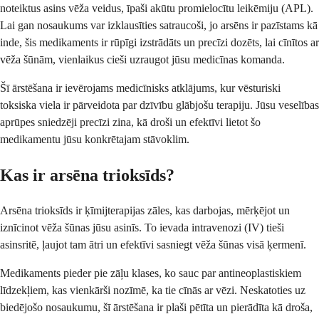
noteiktus asins vēža veidus, īpaši akūtu promielocītu leikēmiju (APL).
Lai gan nosaukums var izklausīties satraucoši, jo arsēns ir pazīstams kā
inde, šis medikaments ir rūpīgi izstrādāts un precīzi dozēts, lai cīnītos ar
vēža šūnām, vienlaikus cieši uzraugot jūsu medicīnas komanda.
Šī ārstēšana ir ievērojams medicīnisks atklājums, kur vēsturiski
toksiska viela ir pārveidota par dzīvību glābjošu terapiju. Jūsu veselības
aprūpes sniedzēji precīzi zina, kā droši un efektīvi lietot šo
medikamentu jūsu konkrētajam stāvoklim.
Kas ir arsēna trioksīds?
Arsēna trioksīds ir ķīmijterapijas zāles, kas darbojas, mērķējot un
iznīcinot vēža šūnas jūsu asinīs. To ievada intravenozi (IV) tieši
asinsritē, ļaujot tam ātri un efektīvi sasniegt vēža šūnas visā ķermenī.
Medikaments pieder pie zāļu klases, ko sauc par antineoplastiskiem
līdzekļiem, kas vienkārši nozīmē, ka tie cīnās ar vēzi. Neskatoties uz
biedējošo nosaukumu, šī ārstēšana ir plaši pētīta un pierādīta kā droša,