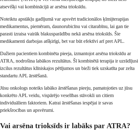
atsevišķi vai kombinācijā ar arsēna trioksīdu.
Noteiktu apstākļu gadījumā var apsvērt tradicionālos ķīmijterapijas
medikamentus, piemēram, daunorubicīnu vai citarabīnu, lai gan tie
parasti izraisa vairāk blakusparādību nekā arsēna trioksīds. Šie
medikamenti darbojas atšķirīgi, bet var būt efektīvi arī pret APL.
Dažiem pacientiem kombinēta pieeja, izmantojot arsēna trioksīdu ar
ATRA, nodrošina labākos rezultātus. Šī kombinētā terapija ir uzrādījusi
izcilus rezultātus klīniskajos pētījumos un bieži tiek uzskatīta par zelta
standartu APL ārstēšanā.
Jūsu onkologs noteiks labāko ārstēšanas pieeju, pamatojoties uz jūsu
konkrēto APL veidu, vispārējo veselības stāvokli un citiem
individuāliem faktoriem. Katrai ārstēšanas iespējai ir savas
priekšrocības un apsvērumi.
Vai arsēna trioksīds ir labāks par ATRA?