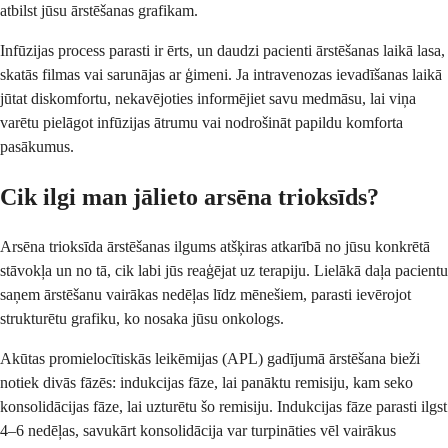
atbilst jūsu ārstēšanas grafikam.
Infūzijas process parasti ir ērts, un daudzi pacienti ārstēšanas laikā lasa,
skatās filmas vai sarunājas ar ģimeni. Ja intravenozas ievadīšanas laikā
jūtat diskomfortu, nekavējoties informējiet savu medmāsu, lai viņa
varētu pielāgot infūzijas ātrumu vai nodrošināt papildu komforta
pasākumus.
Cik ilgi man jālieto arsēna trioksīds?
Arsēna trioksīda ārstēšanas ilgums atšķiras atkarībā no jūsu konkrētā
stāvokļa un no tā, cik labi jūs reaģējat uz terapiju. Lielākā daļa pacientu
saņem ārstēšanu vairākas nedēļas līdz mēnešiem, parasti ievērojot
strukturētu grafiku, ko nosaka jūsu onkologs.
Akūtas promielocītiskās leikēmijas (APL) gadījumā ārstēšana bieži
notiek divās fāzēs: indukcijas fāze, lai panāktu remisiju, kam seko
konsolidācijas fāze, lai uzturētu šo remisiju. Indukcijas fāze parasti ilgst
4–6 nedēļas, savukārt konsolidācija var turpināties vēl vairākus