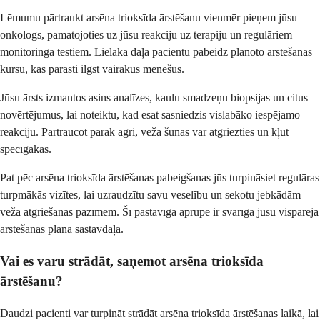
Lēmumu pārtraukt arsēna trioksīda ārstēšanu vienmēr pieņem jūsu
onkologs, pamatojoties uz jūsu reakciju uz terapiju un regulāriem
monitoringa testiem. Lielākā daļa pacientu pabeidz plānoto ārstēšanas
kursu, kas parasti ilgst vairākus mēnešus.
Jūsu ārsts izmantos asins analīzes, kaulu smadzeņu biopsijas un citus
novērtējumus, lai noteiktu, kad esat sasniedzis vislabāko iespējamo
reakciju. Pārtraucot pārāk agri, vēža šūnas var atgriezties un kļūt
spēcīgākas.
Pat pēc arsēna trioksīda ārstēšanas pabeigšanas jūs turpināsiet regulāras
turpmākās vizītes, lai uzraudzītu savu veselību un sekotu jebkādām
vēža atgriešanās pazīmēm. Šī pastāvīgā aprūpe ir svarīga jūsu vispārējā
ārstēšanas plāna sastāvdaļa.
Vai es varu strādāt, saņemot arsēna trioksīda
ārstēšanu?
Daudzi pacienti var turpināt strādāt arsēna trioksīda ārstēšanas laikā, lai