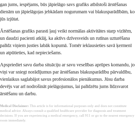
gan jums, iespējams, būs jāpielāgo savs grafiks atbilstoši ārstēšanas
dienām un jāpielāgojas jebkādam nogurumam vai blakusparādībām, ko
jūs izjūtat.
Ārstēšanas grafiks parasti ļauj veikt normālas aktivitātes starp vizītēm,
un daudzi pacienti atklāj, ka aktīvs dzīvesveids un rutīnas uzturēšana
palīdz viņiem justies labāk kopumā. Tomēr ieklausieties savā ķermenī
un atpūtieties, kad nepieciešams.
Apspriediet savu darba situāciju ar savu veselības aprūpes komandu, jo
viņi var sniegt norādījumus par ārstēšanas blakusparādību pārvaldību,
vienlaikus saglabājot savus profesionālos pienākumus. Jūsu darba
devējs var arī nodrošināt pielāgojumus, lai palīdzētu jums līdzsvarot
ārstēšanu un darbu.
Medical Disclaimer:
This article is for informational purposes only and does not constitute
medical advice. Always consult a qualified healthcare provider for diagnosis and treatment
decisions. If you are experiencing a medical emergency, call 911 or go to the nearest emergency
room immediately.