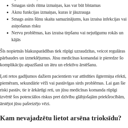
Smagas sirds ritma izmaiņas, kas var būt bīstamas
Aknu funkcijas izmaiņas, kuras ir jāuzrauga
Smags asins šūnu skaita samazinājums, kas izraisa infekcijas vai
asiņošanas risku
Nervu problēmas, kas izraisa tirpšanu vai nejutīgumu rokās un
kājās
Šīs nopietnās blakusparādības tiek rūpīgi uzraudzītas, veicot regulāras
pārbaudes un izmeklējumus. Jūsu medicīnas komandai ir pieredze šo
komplikāciju atpazīšanā un ātru un efektīvu ārstēšanu.
Ļoti retos gadījumos dažiem pacientiem var attīstīties ilgtermiņa efekti,
piemēram, sekundārie vēži vai pastāvīgas sirds problēmas. Lai gan šie
riski pastāv, tie ir ārkārtīgi reti, un jūsu medicīnas komanda rūpīgi
izvērtē šos potenciālos riskus pret dzīvību glābjošajām priekšrocībām,
ārstējot jūsu pašreizējo vēzi.
Kam nevajadzētu lietot arsēna trioksīdu?