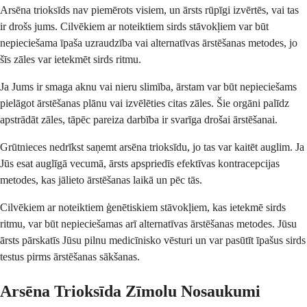
Arsēna trioksīds nav piemērots visiem, un ārsts rūpīgi izvērtēs, vai tas
ir drošs jums. Cilvēkiem ar noteiktiem sirds stāvokļiem var būt
nepieciešama īpaša uzraudzība vai alternatīvas ārstēšanas metodes, jo
šīs zāles var ietekmēt sirds ritmu.
Ja Jums ir smaga aknu vai nieru slimība, ārstam var būt nepieciešams
pielāgot ārstēšanas plānu vai izvēlēties citas zāles. Šie orgāni palīdz
apstrādāt zāles, tāpēc pareiza darbība ir svarīga drošai ārstēšanai.
Grūtnieces nedrīkst saņemt arsēna trioksīdu, jo tas var kaitēt auglim. Ja
Jūs esat auglīgā vecumā, ārsts apspriedīs efektīvas kontracepcijas
metodes, kas jālieto ārstēšanas laikā un pēc tās.
Cilvēkiem ar noteiktiem ģenētiskiem stāvokļiem, kas ietekmē sirds
ritmu, var būt nepieciešamas arī alternatīvas ārstēšanas metodes. Jūsu
ārsts pārskatīs Jūsu pilnu medicīnisko vēsturi un var pasūtīt īpašus sirds
testus pirms ārstēšanas sākšanas.
Arsēna Trioksīda Zīmolu Nosaukumi