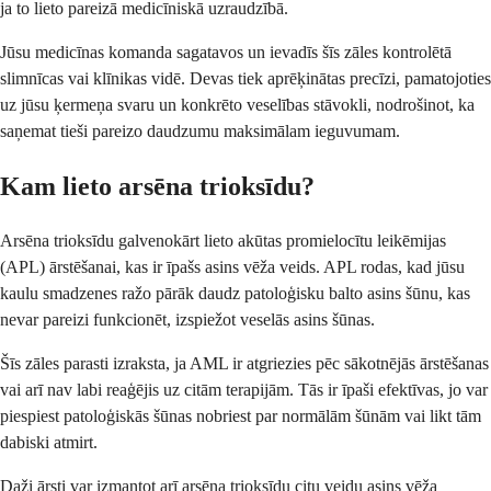
ja to lieto pareizā medicīniskā uzraudzībā.
Jūsu medicīnas komanda sagatavos un ievadīs šīs zāles kontrolētā
slimnīcas vai klīnikas vidē. Devas tiek aprēķinātas precīzi, pamatojoties
uz jūsu ķermeņa svaru un konkrēto veselības stāvokli, nodrošinot, ka
saņemat tieši pareizo daudzumu maksimālam ieguvumam.
Kam lieto arsēna trioksīdu?
Arsēna trioksīdu galvenokārt lieto akūtas promielocītu leikēmijas
(APL) ārstēšanai, kas ir īpašs asins vēža veids. APL rodas, kad jūsu
kaulu smadzenes ražo pārāk daudz patoloģisku balto asins šūnu, kas
nevar pareizi funkcionēt, izspiežot veselās asins šūnas.
Šīs zāles parasti izraksta, ja AML ir atgriezies pēc sākotnējās ārstēšanas
vai arī nav labi reaģējis uz citām terapijām. Tās ir īpaši efektīvas, jo var
piespiest patoloģiskās šūnas nobriest par normālām šūnām vai likt tām
dabiski atmirt.
Daži ārsti var izmantot arī arsēna trioksīdu citu veidu asins vēža