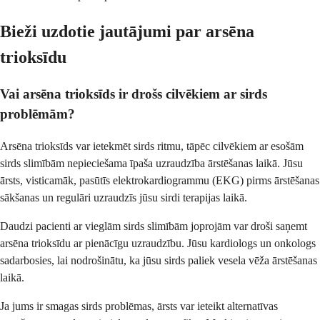
Bieži uzdotie jautājumi par arsēna
trioksīdu
Vai arsēna trioksīds ir drošs cilvēkiem ar sirds
problēmām?
Arsēna trioksīds var ietekmēt sirds ritmu, tāpēc cilvēkiem ar esošām
sirds slimībām nepieciešama īpaša uzraudzība ārstēšanas laikā. Jūsu
ārsts, visticamāk, pasūtīs elektrokardiogrammu (EKG) pirms ārstēšanas
sākšanas un regulāri uzraudzīs jūsu sirdi terapijas laikā.
Daudzi pacienti ar vieglām sirds slimībām joprojām var droši saņemt
arsēna trioksīdu ar pienācīgu uzraudzību. Jūsu kardiologs un onkologs
sadarbosies, lai nodrošinātu, ka jūsu sirds paliek vesela vēža ārstēšanas
laikā.
Ja jums ir smagas sirds problēmas, ārsts var ieteikt alternatīvas