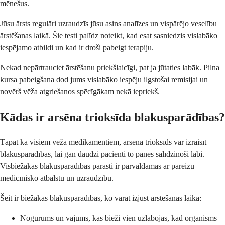
mēnešus.
Jūsu ārsts regulāri uzraudzīs jūsu asins analīzes un vispārējo veselību
ārstēšanas laikā. Šie testi palīdz noteikt, kad esat sasniedzis vislabāko
iespējamo atbildi un kad ir droši pabeigt terapiju.
Nekad nepārtrauciet ārstēšanu priekšlaicīgi, pat ja jūtaties labāk. Pilna
kursa pabeigšana dod jums vislabāko iespēju ilgstošai remisijai un
novērš vēža atgriešanos spēcīgākam nekā iepriekš.
Kādas ir arsēna trioksīda blakusparādības?
Tāpat kā visiem vēža medikamentiem, arsēna trioksīds var izraisīt
blakusparādības, lai gan daudzi pacienti to panes salīdzinoši labi.
Visbiežākās blakusparādības parasti ir pārvaldāmas ar pareizu
medicīnisko atbalstu un uzraudzību.
Šeit ir biežākās blakusparādības, ko varat izjust ārstēšanas laikā:
Nogurums un vājums, kas bieži vien uzlabojas, kad organisms