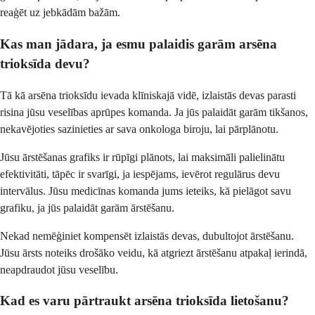
reaģēt uz jebkādām bažām.
Kas man jādara, ja esmu palaidis garām arsēna
trioksīda devu?
Tā kā arsēna trioksīdu ievada klīniskajā vidē, izlaistās devas parasti
risina jūsu veselības aprūpes komanda. Ja jūs palaidāt garām tikšanos,
nekavējoties sazinieties ar sava onkologa biroju, lai pārplānotu.
Jūsu ārstēšanas grafiks ir rūpīgi plānots, lai maksimāli palielinātu
efektivitāti, tāpēc ir svarīgi, ja iespējams, ievērot regulārus devu
intervālus. Jūsu medicīnas komanda jums ieteiks, kā pielāgot savu
grafiku, ja jūs palaidāt garām ārstēšanu.
Nekad nemēģiniet kompensēt izlaistās devas, dubultojot ārstēšanu.
Jūsu ārsts noteiks drošāko veidu, kā atgriezt ārstēšanu atpakaļ ierindā,
neapdraudot jūsu veselību.
Kad es varu pārtraukt arsēna trioksīda lietošanu?