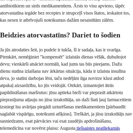
antibiotikiem un sirds medikamentiem. Ārsts to visu apvieno, tāpēc
atorvastatīna iegāde bez receptes ir strupceļš visos štatos, ieskaitot tos,
kas nesen ir atbrīvojuši noteikumus dažām nesaistītām zālēm.
Beidzies atorvastatīns? Dariet to šodien
Ja jūs atrodaties šeit, jo pudele ir tukša, šī ir sadaļa, kas ir svarīga.
Pirmkārt, nemēģiniet "kompensēt" izlaistās dienas vēlāk, dubultojot
devu; vienkārši atsāciet normāli, kad jums tas būs pieejams. Dažu
dienu statīna izlaišana nav ārkārtas situācija, kāda ir izlaista insulīna
deva, jo statīni darbojas lēni, taču nedēļām ilga novirze klusi atdod
atpakaļ aizsardzību, ko jūs veidojāt. Otrkārt, izmantojiet ātrās
papildināšanas maršrutus: jūsu aptieka bieži var pieprasīt atkārtotu
pieprasījuma atļauju no jūsu izrakstītāja, un daži štati ļauj farmaceitiem
izsniegt īsu avārijas piegādi uzturēšanas medikamentiem [pārbaudīt:
saglabāt vispārīgu, noteikumi atšķiras]. Treškārt, ja jūsu izrakstītājs nav
sasniedzams, esat pārvācies vai esat zaudējis apdrošināšanu,
telemedicīna var novērst plaisu: Augusta
tiešsaistes neatliekamās