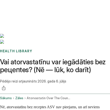
Benchmarks
Stories
FAQ
Sign up / Log in
HEALTH LIBRARY
Vai atorvastatīnu var iegādāties bez
рецепtes? (Nē — lūk, ko darīt)
Pēdējo reizi atjaunināts
2026. gada 6. jūlijs
Sākums
Zāles
Atorvastatin Over The Counter
Nē, atorvastatīnu bez receptes ASV nav pieejams, un arī neviens