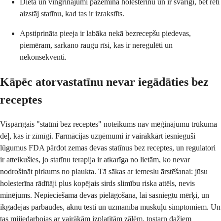
Diēta un vingrinājumi pazemina holesterīnu un ir svarīgi, bet reti
aizstāj statīnu, kad tas ir izrakstīts.
Apstiprināta pieeja ir labāka nekā bezrecepšu piedevas,
piemēram, sarkano raugu rīsi, kas ir neregulēti un
nekonsekventi.
Kāpēc atorvastatīnu nevar iegādāties bez
receptes
Vispārīgais "statīni bez receptes" noteikums nav mēģinājumu trūkuma
dēļ, kas ir zīmīgi. Farmācijas uzņēmumi ir vairākkārt iesnieguši
lūgumus FDA pārdot zemas devas statīnus bez receptes, un regulatori
ir atteikušies, jo statīnu terapija ir atkarīga no lietām, ko nevar
nodrošināt pirkums no plaukta. Tā sākas ar iemeslu ārstēšanai: jūsu
holesterīna rādītāji plus kopējais sirds slimību riska attēls, nevis
minējums. Nepieciešama devas pielāgošana, lai sasniegtu mērķi, un
ikgadējas pārbaudes, aknu testi un uzmanība muskuļu simptomiem. Un
tas mijiedarbojas ar vairākām izplatītām zālēm, tostarp dažiem