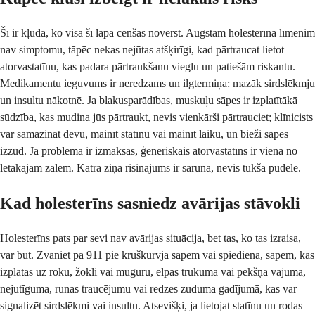
Šī ir kļūda, ko visa šī lapa cenšas novērst. Augstam holesterīna līmenim
nav simptomu, tāpēc nekas nejūtas atšķirīgi, kad pārtraucat lietot
atorvastatīnu, kas padara pārtraukšanu vieglu un patiešām riskantu.
Medikamentu ieguvums ir neredzams un ilgtermiņa: mazāk sirdslēkmju
un insultu nākotnē. Ja blakusparādības, muskuļu sāpes ir izplatītākā
sūdzība, kas mudina jūs pārtraukt, nevis vienkārši pārtrauciet; klīnicists
var samazināt devu, mainīt statīnu vai mainīt laiku, un bieži sāpes
izzūd. Ja problēma ir izmaksas, ģenēriskais atorvastatīns ir viena no
lētākajām zālēm. Katrā ziņā risinājums ir saruna, nevis tukša pudele.
Kad holesterīns sasniedz avārijas stāvokli
Holesterīns pats par sevi nav avārijas situācija, bet tas, ko tas izraisa,
var būt. Zvaniet pa 911 pie krūškurvja sāpēm vai spiediena, sāpēm, kas
izplatās uz roku, žokli vai muguru, elpas trūkuma vai pēkšņa vājuma,
nejutīguma, runas traucējumu vai redzes zuduma gadījumā, kas var
signalizēt sirdslēkmi vai insultu. Atsevišķi, ja lietojat statīnu un rodas