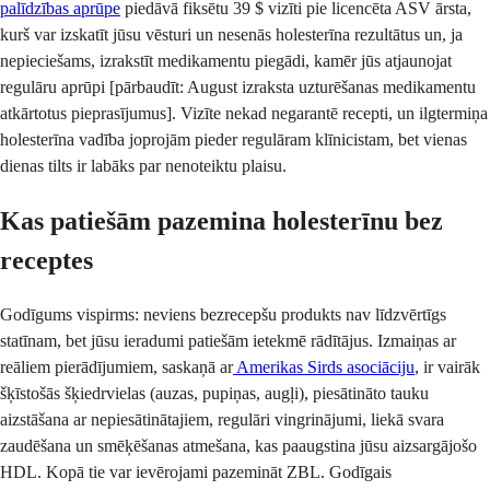
palīdzības aprūpe
piedāvā fiksētu 39 $ vizīti pie licencēta ASV ārsta,
kurš var izskatīt jūsu vēsturi un nesenās holesterīna rezultātus un, ja
nepieciešams, izrakstīt medikamentu piegādi, kamēr jūs atjaunojat
regulāru aprūpi [pārbaudīt: August izraksta uzturēšanas medikamentu
atkārtotus pieprasījumus]. Vizīte nekad negarantē recepti, un ilgtermiņa
holesterīna vadība joprojām pieder regulāram klīnicistam, bet vienas
dienas tilts ir labāks par nenoteiktu plaisu.
Kas patiešām pazemina holesterīnu bez
receptes
Godīgums vispirms: neviens bezrecepšu produkts nav līdzvērtīgs
statīnam, bet jūsu ieradumi patiešām ietekmē rādītājus. Izmaiņas ar
reāliem pierādījumiem, saskaņā ar
Amerikas Sirds asociāciju
, ir vairāk
šķīstošās šķiedrvielas (auzas, pupiņas, augļi), piesātināto tauku
aizstāšana ar nepiesātinātajiem, regulāri vingrinājumi, liekā svara
zaudēšana un smēķēšanas atmešana, kas paaugstina jūsu aizsargājošo
HDL. Kopā tie var ievērojami pazemināt ZBL. Godīgais