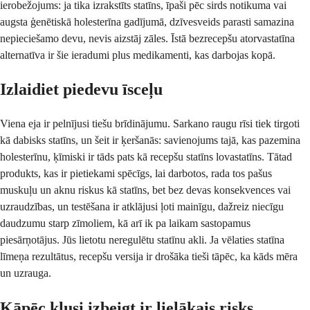
ierobežojums: ja tika izrakstīts statīns, īpaši pēc sirds notikuma vai
augsta ģenētiskā holesterīna gadījumā, dzīvesveids parasti samazina
nepieciešamo devu, nevis aizstāj zāles. Īstā bezrecepšu atorvastatīna
alternatīva ir šie ieradumi plus medikamenti, kas darbojas kopā.
Izlaidiet piedevu īsceļu
Viena eja ir pelnījusi tiešu brīdinājumu. Sarkano raugu rīsi tiek tirgoti
kā dabisks statīns, un šeit ir ķeršanās: savienojums tajā, kas pazemina
holesterīnu, ķīmiski ir tāds pats kā recepšu statīns lovastatīns. Tātad
produkts, kas ir pietiekami spēcīgs, lai darbotos, rada tos pašus
muskuļu un aknu riskus kā statīns, bet bez devas konsekvences vai
uzraudzības, un testēšana ir atklājusi ļoti mainīgu, dažreiz niecīgu
daudzumu starp zīmoliem, kā arī ik pa laikam sastopamus
piesārņotājus. Jūs lietotu neregulētu statīnu akli. Ja vēlaties statīna
līmeņa rezultātus, recepšu versija ir drošāka tieši tāpēc, ka kāds mēra
un uzrauga.
Kāpēc klusi izbeigt ir lielākais risks