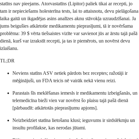
statīns nav pieejams. Atorvastatīns (Lipitor) paliek tikai ar recepti, jo
tam ir nepieciešams holesterīna tests, lai to attaisnotu, devu pielāgošana
laika gaitā un ikgadējas asins analīzes aknu stāvokļa uzraudzīšanai. Ja
jums beigušies atkārtotie medikamentu pieprasījumi, tā ir novēršama
problēma: 39 $ vērta tiešsaistes vizīte var savienot jūs ar ārstu tajā pašā
dienā, kurš var izrakstīt recepti, ja tas ir piemērots, un novērst devu
izlaišanu.
TL;DR
Neviens statīns ASV netiek pārdots bez receptes; ražotāji ir
mēģinājuši, un FDA teicis nē vairāk nekā vienu reizi.
Parastais šīs meklēšanas iemesls ir medikamentu izbeigšanās, un
telemedicīna bieži vien var novērst šo plaisu tajā pašā dienā
[pārbaudīt: atkārtotās pieprasījumu apjoms].
Neizbeidziet statīna lietošanu klusi; ieguvums ir sirdslēkmju un
insultu profilakse, kas nerodas jūtami.