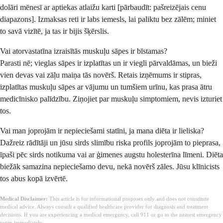
dolāri mēnesī ar aptiekas atlaižu karti [pārbaudīt: pašreizējais cenu
diapazons]. Izmaksas reti ir labs iemesls, lai paliktu bez zālēm; miniet
to savā vizītē, ja tas ir bijis šķērslis.
Vai atorvastatīna izraisītās muskuļu sāpes ir bīstamas?
Parasti nē; vieglas sāpes ir izplatītas un ir viegli pārvaldāmas, un bieži
vien devas vai zāļu maiņa tās novērš. Retais izņēmums ir stipras,
izplatītas muskuļu sāpes ar vājumu un tumšiem urīnu, kas prasa ātru
medicīnisko palīdzību. Ziņojiet par muskuļu simptomiem, nevis izturiet
tos.
Vai man joprojām ir nepieciešami statīni, ja mana diēta ir lieliska?
Dažreiz rādītāji un jūsu sirds slimību riska profils joprojām to pieprasa,
īpaši pēc sirds notikuma vai ar ģimenes augstu holesterīna līmeni. Diēta
biežāk samazina nepieciešamo devu, nekā novērš zāles. Jūsu klīnicists
tos abus kopā izvērtē.
Medical Disclaimer:
This article is for informational purposes only and does not constitute
medical advice. Always consult a qualified healthcare provider for diagnosis and treatment
decisions. If you are experiencing a medical emergency, call 911 or go to the nearest emergency
room immediately.