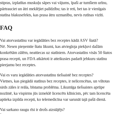
stipras, izplatītas muskuļu sāpes vai vājums, īpaši ar tumšiem urīnu,
pārtrauciet un ātri meklējiet palīdzību; tas ir reti, bet tas ir vienīgais
statīna blakusefekts, kas prasa ātru uzmanību, nevis rutīnas vizīti.
FAQ
Vai atorvastatīnu var iegādāties bez receptes kādā ASV štatā?
Nē. Nesen pieņemtie štatu likumi, kas atviegloja piekļuvi dažām
konkrētām zālēm, neattiecas uz statīniem. Atorvastatīns visās 50 štatos
prasa recepti, un FDA atkārtoti ir atteikusies padarīt jebkuru statīnu
pieejamu bez receptes.
Vai es varu iegādāties atorvastatīnu tiešsaistē bez receptes?
Vietnes, kas piegādā statīnus bez receptes, ir nelicencētas, un viltotas
sirds zāles ir reāla, bīstama problēma. Likumīga tiešsaistes aprūpe
nozīmē, ka vispirms jūs izmeklē licencēts klīnicists, pēc tam licencēta
aptieka izpilda recepti, ko telemedicīna var sarunāt tajā pašā dienā.
Vai sarkano raugu rīsi ir drošs aizstājējs?