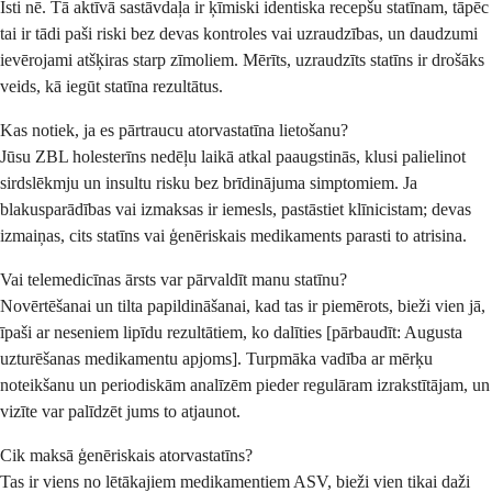
Īsti nē. Tā aktīvā sastāvdaļa ir ķīmiski identiska recepšu statīnam, tāpēc
tai ir tādi paši riski bez devas kontroles vai uzraudzības, un daudzumi
ievērojami atšķiras starp zīmoliem. Mērīts, uzraudzīts statīns ir drošāks
veids, kā iegūt statīna rezultātus.
Kas notiek, ja es pārtraucu atorvastatīna lietošanu?
Jūsu ZBL holesterīns nedēļu laikā atkal paaugstinās, klusi palielinot
sirdslēkmju un insultu risku bez brīdinājuma simptomiem. Ja
blakusparādības vai izmaksas ir iemesls, pastāstiet klīnicistam; devas
izmaiņas, cits statīns vai ģenēriskais medikaments parasti to atrisina.
Vai telemedicīnas ārsts var pārvaldīt manu statīnu?
Novērtēšanai un tilta papildināšanai, kad tas ir piemērots, bieži vien jā,
īpaši ar neseniem lipīdu rezultātiem, ko dalīties [pārbaudīt: Augusta
uzturēšanas medikamentu apjoms]. Turpmāka vadība ar mērķu
noteikšanu un periodiskām analīzēm pieder regulāram izrakstītājam, un
vizīte var palīdzēt jums to atjaunot.
Cik maksā ģenēriskais atorvastatīns?
Tas ir viens no lētākajiem medikamentiem ASV, bieži vien tikai daži