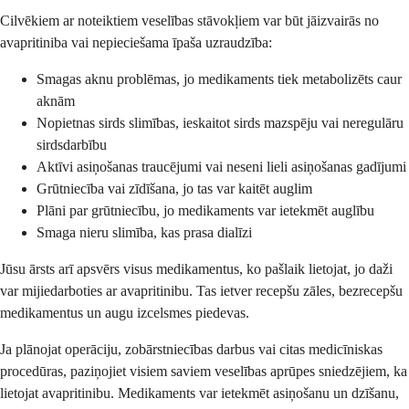
Cilvēkiem ar noteiktiem veselības stāvokļiem var būt jāizvairās no
avapritiniba vai nepieciešama īpaša uzraudzība:
Smagas aknu problēmas, jo medikaments tiek metabolizēts caur
aknām
Nopietnas sirds slimības, ieskaitot sirds mazspēju vai neregulāru
sirdsdarbību
Aktīvi asiņošanas traucējumi vai neseni lieli asiņošanas gadījumi
Grūtniecība vai zīdīšana, jo tas var kaitēt auglim
Plāni par grūtniecību, jo medikaments var ietekmēt auglību
Smaga nieru slimība, kas prasa dialīzi
Jūsu ārsts arī apsvērs visus medikamentus, ko pašlaik lietojat, jo daži
var mijiedarboties ar avapritinibu. Tas ietver recepšu zāles, bezrecepšu
medikamentus un augu izcelsmes piedevas.
Ja plānojat operāciju, zobārstniecības darbus vai citas medicīniskas
procedūras, paziņojiet visiem saviem veselības aprūpes sniedzējiem, ka
lietojat avapritinibu. Medikaments var ietekmēt asiņošanu un dzīšanu,