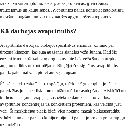
izraisīt virkni simptomu, tostarp ādas problēmas, gremošanas
traucējumus un kaulu sāpes. Avapritinibs palīdz kontrolēt patoloģisku
mastšūnu augšanu un var mazināt šos apgrūtinošos simptomus.
Kā darbojas avapritinibs?
Avapritinibs darbojas, bloķējot specifiskus enzīmus, ko sauc par
tirozīna kināzēm, kas sūta augšanas signālus vēža šūnām. Kad šie
enzīmi ir mutējuši vai pārmērīgi aktīvi, tie liek vēža šūnām turpināt
augt un dalīties nekontrolējami. Bloķējot šos signālus, avapritinibs
palīdz palēnināt vai apturēt audzēja augšanu.
Šīs zāles tiek uzskatītas par spēcīgu, mērķtiecīgu terapiju, jo tās ir
paredzētas ļoti specifisku molekulāro mērķu sasniegšanai. Atšķirībā no
tradicionālās ķīmijterapijas, kas ietekmē daudzus šūnu veidus,
avapritinibs koncentrējas uz konkrētiem proteīniem, kas veicina jūsu
vēzi. Šī mērķtiecīgā pieeja bieži vien nozīmē mazāk blakusparādību
salīdzinājumā ar parasto ķīmijterapiju, lai gan tā joprojām prasa rūpīgu
uzraudzību.