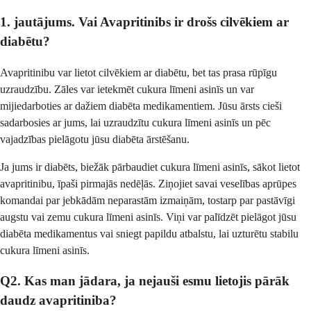
1. jautājums. Vai Avapritinibs ir drošs cilvēkiem ar
diabētu?
Avapritinibu var lietot cilvēkiem ar diabētu, bet tas prasa rūpīgu
uzraudzību. Zāles var ietekmēt cukura līmeni asinīs un var
mijiedarboties ar dažiem diabēta medikamentiem. Jūsu ārsts cieši
sadarbosies ar jums, lai uzraudzītu cukura līmeni asinīs un pēc
vajadzības pielāgotu jūsu diabēta ārstēšanu.
Ja jums ir diabēts, biežāk pārbaudiet cukura līmeni asinīs, sākot lietot
avapritinibu, īpaši pirmajās nedēļās. Ziņojiet savai veselības aprūpes
komandai par jebkādām neparastām izmaiņām, tostarp par pastāvīgi
augstu vai zemu cukura līmeni asinīs. Viņi var palīdzēt pielāgot jūsu
diabēta medikamentus vai sniegt papildu atbalstu, lai uzturētu stabilu
cukura līmeni asinīs.
Q2. Kas man jādara, ja nejauši esmu lietojis pārāk
daudz avapritiniba?