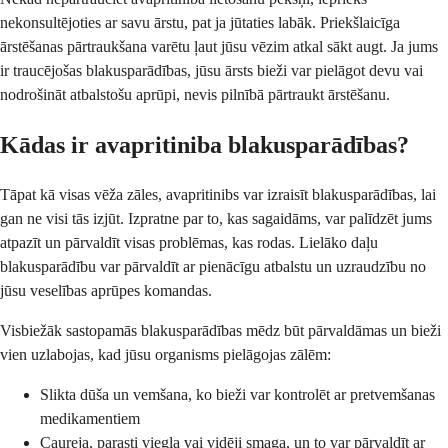
nekonsultējoties ar savu ārstu, pat ja jūtaties labāk. Priekšlaicīga
ārstēšanas pārtraukšana varētu ļaut jūsu vēzim atkal sākt augt. Ja jums
ir traucējošas blakusparādības, jūsu ārsts bieži var pielāgot devu vai
nodrošināt atbalstošu aprūpi, nevis pilnībā pārtraukt ārstēšanu.
Kādas ir avapritiniba blakusparādības?
Tāpat kā visas vēža zāles, avapritinibs var izraisīt blakusparādības, lai
gan ne visi tās izjūt. Izpratne par to, kas sagaidāms, var palīdzēt jums
atpazīt un pārvaldīt visas problēmas, kas rodas. Lielāko daļu
blakusparādību var pārvaldīt ar pienācīgu atbalstu un uzraudzību no
jūsu veselības aprūpes komandas.
Visbiežāk sastopamās blakusparādības mēdz būt pārvaldāmas un bieži
vien uzlabojas, kad jūsu organisms pielāgojas zālēm:
Slikta dūša un vemšana, ko bieži var kontrolēt ar pretvemšanas
medikamentiem
Caureja, parasti viegla vai vidēji smaga, un to var pārvaldīt ar