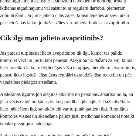
nemainīgu līmeni asinsritē. Daudziem cilvēkiem ir noderīgi iestatīt
ikdienas atgādinājumu vai saistīt to ar regulāru darbību, piemēram,
zobu tīrīšanu. Ja jums jālieto citas zāles, konsultējieties ar savu ārstu
par lietošanas laiku, jo dažas zāles var mijiedarboties ar avapritinibu.
Cik ilgi man jālieto avapritinibs?
Jūs parasti turpināsiet lietot avapritinibu tik ilgi, kamēr tas palīdz
kontrolēt vēzi un jūs to labi panesat. Atšķirībā no dažām zālēm, kuras
lieto noteiktu laiku, mērķtiecīgas vēža terapijas, piemēram, avapritinibs,
parasti lieto ilgstoši. Jūsu ārsts regulāri uzraudzīs jūsu reakciju un pēc
vajadzības pielāgos ārstēšanu.
Ārstēšanas ilgums ļoti atšķiras atkarībā no personas, atkarībā no tā, kā
jūsu vēzis reaģē un kādas blakusparādības jūs izjūtat. Daži cilvēki to
lieto mēnešiem ilgi, savukārt citi var turpināt gadiem ilgi. Regulāras
kontroles vizītes un skenēšana palīdz jūsu medicīnas komandai noteikt
labāko pieeju jūsu situācijai.
Nekad nepārtrauciet avapritiniba lietošanu pēkšņi, iepriekš