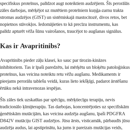
specifiskus proteīnus, palīdzot augt noteiktiem audzējiem. Šīs perorālās
zāles darbojas, mērķējot uz mutētiem proteīniem kuņģa-zarnu trakta
stromas audzējos (GIST) un sistēmiskajā mastocitozē, divos retos, bet
nopietnos stāvokļos. Iedomājieties to kā precīzu instrumentu, kas
palīdz apturēt vēža šūnu vairošanos, traucējot to augšanas signālus.
Kas ir Avapritinibs?
Avapritinibs pieder zāļu klasei, ko sauc par tirozin-kināzes
inhibitoriem. Tas ir īpaši paredzēts, lai mērķētu un bloķētu patoloģiskus
proteīnus, kas veicina noteiktu retu vēžu augšanu. Medikaments ir
pieejams perorālu tablešu veidā, kuras lieto iekšķīgi, padarot ārstēšanu
ērtāku nekā intravenozas iespējas.
Šīs zāles tiek uzskatītas par spēcīgu, mērķtiecīgu terapiju, nevis
tradicionālo ķīmijterapiju. Tas darbojas, koncentrējoties uz specifiskām
ģenētiskām mutācijām, kas veicina audzēja augšanu, īpaši PDGFRA
D842V mutāciju GIST audzējos. Jūsu ārsts, visticamāk, pārbaudīs jūsu
audzēja audus, lai apstiprinātu, ka jums ir pareizais mutācijas veids,