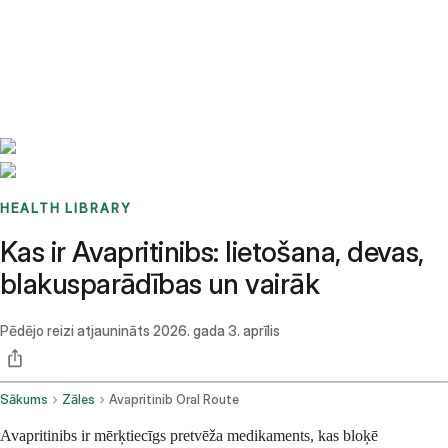
Benchmarks
Stories
FAQ
Sign up / Log in
HEALTH LIBRARY
Kas ir Avapritinibs: lietošana, devas,
blakusparādības un vairāk
Pēdējo reizi atjaunināts
2026. gada 3. aprīlis
Sākums
Zāles
Avapritinib Oral Route
Avapritinibs ir mērķtiecīgs pretvēža medikaments, kas bloķē