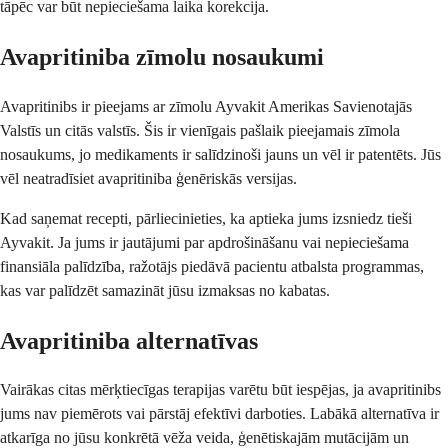
tāpēc var būt nepieciešama laika korekcija.
Avapritiniba zīmolu nosaukumi
Avapritinibs ir pieejams ar zīmolu Ayvakit Amerikas Savienotajās
Valstīs un citās valstīs. Šis ir vienīgais pašlaik pieejamais zīmola
nosaukums, jo medikaments ir salīdzinoši jauns un vēl ir patentēts. Jūs
vēl neatradīsiet avapritiniba ģenēriskās versijas.
Kad saņemat recepti, pārliecinieties, ka aptieka jums izsniedz tieši
Ayvakit. Ja jums ir jautājumi par apdrošināšanu vai nepieciešama
finansiāla palīdzība, ražotājs piedāvā pacientu atbalsta programmas,
kas var palīdzēt samazināt jūsu izmaksas no kabatas.
Avapritiniba alternatīvas
Vairākas citas mērķtiecīgas terapijas varētu būt iespējas, ja avapritinibs
jums nav piemērots vai pārstāj efektīvi darboties. Labākā alternatīva ir
atkarīga no jūsu konkrētā vēža veida, ģenētiskajām mutācijām un