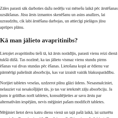
Zāles parasti sāk darboties dažu nedēļu vai mēnešu laikā pēc ārstēšanas
uzsākšanas. Jūsu ārsts izmantos skenēšanu un asins analīzes, lai
uzraudzītu, cik labi ārstēšana darbojas, un attiecīgi pielāgos jūsu
aprūpes plānu.
Kā man jālieto avapritinibs?
Lietojiet avapritinibu tieši tā, kā ārsts norādījis, parasti vienu reizi dienā
tukšā dūšā. Tas nozīmē, ka tas jālieto vismaz vienu stundu pirms
ēšanas vai divas stundas pēc ēšanas. Lietošana kopā ar ēdienu var
pārmērīgi palielināt absorbciju, kas var izraisīt vairāk blakusparādību.
Norijiet tabletes veselas, uzdzerot pilnu glāzi ūdens. Nesasmalciniet,
nelauziet vai nesakošļājiet tās, jo tas var ietekmēt zāļu absorbciju. Ja
jums ir grūtības norīt tabletes, konsultējieties ar savu ārstu par
alternatīvām iespējām, nevis mēģiniet pašam modificēt tabletes.
Mēģiniet lietot devu katru dienu vienā un tajā pašā laikā, lai uzturētu