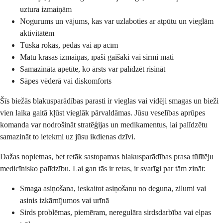
uztura izmaiņām
Nogurums un vājums, kas var uzlaboties ar atpūtu un vieglām
aktivitātēm
Tūska rokās, pēdās vai ap acīm
Matu krāsas izmaiņas, īpaši gaišāki vai sirmi mati
Samazināta apetīte, ko ārsts var palīdzēt risināt
Sāpes vēderā vai diskomforts
Šīs biežās blakusparādības parasti ir vieglas vai vidēji smagas un bieži
vien laika gaitā kļūst vieglāk pārvaldāmas. Jūsu veselības aprūpes
komanda var nodrošināt stratēģijas un medikamentus, lai palīdzētu
samazināt to ietekmi uz jūsu ikdienas dzīvi.
Dažas nopietnas, bet retāk sastopamas blakusparādības prasa tūlītēju
medicīnisko palīdzību. Lai gan tās ir retas, ir svarīgi par tām zināt:
Smaga asiņošana, ieskaitot asiņošanu no deguna, zilumi vai
asinis izkārnījumos vai urīnā
Sirds problēmas, piemēram, neregulāra sirdsdarbība vai elpas