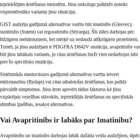
iepriekšējām ārstēšanas metodēm. Jūsu onkologs palīdzēs noteikt
vispiemērotāko variantu jūsu situācijai.
GIST audzēju gadījumā alternatīvas varētu būt imatinibs (Gleevec),
sunitinibs (Sutent) vai regorafenibs (Stivarga). Šīs zāles darbojas pēc
līdzīgiem mehānismiem, bet mērķē uz nedaudz atšķirīgiem proteīniem.
Tomēr, ja jūsu audzējam ir PDGFRA D842V mutācija, avapritinibs var
būt jūsu labākais variants, jo citas ārstēšanas bieži vien nedarbojas labi
pret šo specifisko mutāciju.
Sistēmiskās mastocitozes gadījumā alternatīvas varētu ietvert
midostaurīnu (Rydapt) vai citas atbalstošas ārstēšanas, kas palīdz
pārvaldīt simptomus. Jūsu ārsts apsvērs tādus faktorus kā jūsu
vispārējais veselības stāvoklis, iepriekšējās ārstēšanas un specifiskās
slimības īpašības, iesakot alternatīvas.
Vai Avapritinibs ir labāks par Imatinibu?
Avapritinibs un imatinibs darbojas labāk dažāda veida audzējiem, tāpēc