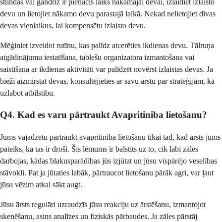
stundas vai gandrīz ir pienācis laiks nākamajai devai, izlaidiet izlaisto
devu un lietojiet nākamo devu parastajā laikā. Nekad nelietojiet divas
devas vienlaikus, lai kompensētu izlaisto devu.
Mēģiniet izveidot rutīnu, kas palīdz atcerēties ikdienas devu. Tālruņa
atgādinājumu iestatīšana, tablešu organizatora izmantošana vai
saistīšana ar ikdienas aktivitāti var palīdzēt novērst izlaistas devas. Ja
bieži aizmirstat devas, konsultējieties ar savu ārstu par stratēģijām, kā
uzlabot atbilstību.
Q4. Kad es varu pārtraukt Avapritiniba lietošanu?
Jums vajadzētu pārtraukt avapritiniba lietošanu tikai tad, kad ārsts jums
pateiks, ka tas ir droši. Šis lēmums ir balstīts uz to, cik labi zāles
darbojas, kādas blakusparādības jūs izjūtat un jūsu vispārējo veselības
stāvokli. Pat ja jūtaties labāk, pārtraucot lietošanu pārāk agri, var ļaut
jūsu vēzim atkal sākt augt.
Jūsu ārsts regulāri uzraudzīs jūsu reakciju uz ārstēšanu, izmantojot
skenēšanu, asins analīzes un fiziskās pārbaudes. Ja zāles pārstāj