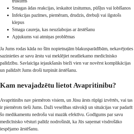
trūkums
Smagas ādas reakcijas, ieskaitot izsitumus, pūšļus vai lobīšanos
Infekcijas pazīmes, piemēram, drudzis, drebuļi vai ilgstošs
klepus
Smaga caureja, kas neuzlabojas ar ārstēšanu
Apjukums vai atmiņas problēmas
Ja Jums rodas kāda no šīm nopietnajām blakusparādībām, nekavējoties
sazinieties ar savu ārstu vai meklējiet neatliekamo medicīnisko
palīdzību. Savlaicīga iejaukšanās bieži vien var novērst komplikācijas
un palīdzēt Jums droši turpināt ārstēšanu.
Kam nevajadzētu lietot Avapritinibu?
Avapritinibs nav piemērots visiem, un Jūsu ārsts rūpīgi izvērtēs, vai tas
ir piemērots tieši Jums. Daži veselības stāvokļi un situācijas var padarīt
šo medikamentu nedrošu vai mazāk efektīvu. Godīgums par savu
medicīnisko vēsturi palīdz nodrošināt, ka Jūs saņemat visdrošāko
iespējamo ārstēšanu.