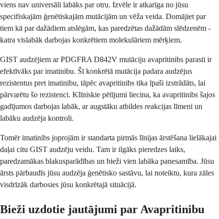
viens nav universāli labāks par otru. Izvēle ir atkarīga no jūsu
specifiskajām ģenētiskajām mutācijām un vēža veida. Domājiet par
tiem kā par dažādiem atslēgām, kas paredzētas dažādām slēdzenēm -
katra vislabāk darbojas konkrētiem molekulāriem mērķiem.
GIST audzējiem ar PDGFRA D842V mutāciju avapritinibs parasti ir
efektīvāks par imatinibu. Šī konkrētā mutācija padara audzējus
rezistentus pret imatinibu, tāpēc avapritinibs tika īpaši izstrādāts, lai
pārvarētu šo rezistenci. Klīniskie pētījumi liecina, ka avapritinibs šajos
gadījumos darbojas labāk, ar augstāku atbildes reakcijas līmeni un
labāku audzēja kontroli.
Tomēr imatinibs joprojām ir standarta pirmās līnijas ārstēšana lielākajai
daļai citu GIST audzēju veidu. Tam ir ilgāks pieredzes laiks,
paredzamākas blakusparādības un bieži vien labāka panesamība. Jūsu
ārsts pārbaudīs jūsu audzēja ģenētisko sastāvu, lai noteiktu, kura zāles
visdrīzāk darbosies jūsu konkrētajā situācijā.
Bieži uzdotie jautājumi par Avapritinibu