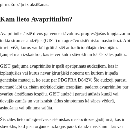
pirms šo zāļu izrakstīšanas.
Kam lieto Avapritinibu?
Avapritinibs ārstē divus galvenos stāvokļus: progresējošus kuņģa-zarnu
trakta stromas audzējus (GIST) un agresīvu sistēmisko mastocitozi. Abi
ir reti vēži, kurus var būt grūti ārstēt ar tradicionālajām terapijām.
Ļaujiet man izskaidrot, kas ietver katru stāvokli un kā šīs zāles palīdz.
GIST gadījumā avapritinibs ir īpaši apstiprināts audzējiem, kas ir
izplatījušies vai kurus nevar ķirurģiski noņemt un kuriem ir īpaša
ģenētiska mutācija, ko sauc par PDGFRA D842V. Šie audzēji parasti
nereaģē labi uz citām mērķtiecīgām terapijām, padarot avapritinibu par
svarīgu ārstēšanas iespēju. GIST audzēji parasti attīstās kuņģī vai
tievajās zarnās un var izraisīt tādus simptomus kā sāpes vēderā,
asiņošana vai pilnuma sajūta.
Šīs zāles lieto arī agresīvas sistēmiskas mastocitozes gadījumā, kas ir
stāvoklis, kad jūsu orgānos uzkrājas pārāk daudz mastšūnu. Tas var