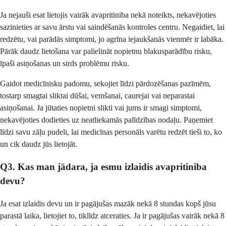
Ja nejauši esat lietojis vairāk avapritiniba nekā noteikts, nekavējoties
sazinieties ar savu ārstu vai saindēšanās kontroles centru. Negaidiet, lai
redzētu, vai parādās simptomi, jo agrīna iejaukšanās vienmēr ir labāka.
Pārāk daudz lietošana var palielināt nopietnu blakusparādību risku,
īpaši asiņošanas un sirds problēmu risku.
Gaidot medicīnisku padomu, sekojiet līdzi pārdozēšanas pazīmēm,
tostarp smagtai sliktai dūšai, vemšanai, caurejai vai neparastai
asiņošanai. Ja jūtaties nopietni slikti vai jums ir smagi simptomi,
nekavējoties dodieties uz neatliekamās palīdzības nodaļu. Paņemiet
līdzi savu zāļu pudeli, lai medicīnas personāls varētu redzēt tieši to, ko
un cik daudz jūs lietojāt.
Q3. Kas man jādara, ja esmu izlaidis avapritiniba
devu?
Ja esat izlaidis devu un ir pagājušas mazāk nekā 8 stundas kopš jūsu
parastā laika, lietojiet to, tiklīdz atceraties. Ja ir pagājušas vairāk nekā 8